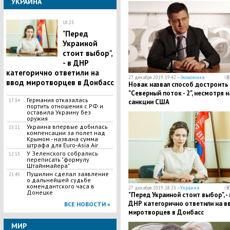
УКРАИНА
18:23
"Перед
Украиной
стоит выбор",
- в ДНР
категорично ответили на
27 декабря 2019, 19:42 —
Экономика
ввод миротворцев в Донбасс
Новак назвал способ достроить
"Северный поток - 2", несмотря н
Германия отказалась
17:34
санкции США
портить отношения с РФ и
оставила Украину без
оружия
Украина впервые добилась
15:11
компенсации за полет над
Крымом - названа сумма
штрафа для Euro-Asia Air
У Зеленского собрались
12:13
переписать "формулу
Штайнмайера"
Пушилин сделал заявление
21:45
о дальнейшей судьбе
комендантского часа в
27 декабря 2019, 18:23 —
Украина
Донецке
"Перед Украиной стоит выбор", - 
ДНР категорично ответили на в
ВСЕ НОВОСТИ »
миротворцев в Донбасс
МИР