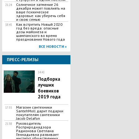
Солнечное затмение 26
21:24
декабря может повлиять на
ваше психическое
здоровье: как уберечь себя
и свою семью
Как встретить Новый 2020
18:45
год без вреда: опасные
дозы майонеза и
шампанского во время
празднования Нового года
ВСЕ НОВОСТИ »
ПРЕСС-РЕЛИЗЫ
14:41
Подборка
лучших
боевиков
2019 года
Магазин сантехники
17:35
SantehMoll дарит подарки
покупателям сантехники
Jacob Delafon
Руководитель
21:38
Росприроднадзора
Радионова Светлана
Геннадьевна развивает
институт общественных