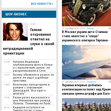
ВСЕ НОВОСТИ »
ШОУ-БИЗНЕС
21:09
27 декабря 2019, 15:55 —
Россия
Галкин
В Москве украли авто Сталина:
откровенно
стало известно о "следе"
ответил на
украинского олигарха Тарпана -
слухи о своей
СМИ
нетрадиционной
ориентации
Наталья Водянова
14:58
опубликовала фото в белье
и с малолетним сыном - ее
раскритиковали в Сети
Бузову объявили в розыск за
11:37
долги: ее ищут судебные
приставы
27 декабря 2019, 15:11 —
Украина
Волочкову заподозрили в
Украина впервые добилась
14:09
романе с эпатажным
компенсации за полет над Крымо
Джигурдой: "Все идет к
шпагату"
названа сумма штрафа для Euro-
​Разин резко высказался о
Asia Air
19:50
шоу Малахова про развод
Лолиты: "Понимаю ее боль"
​Кадыров вступился за
06:45
Тимати после ссоры с