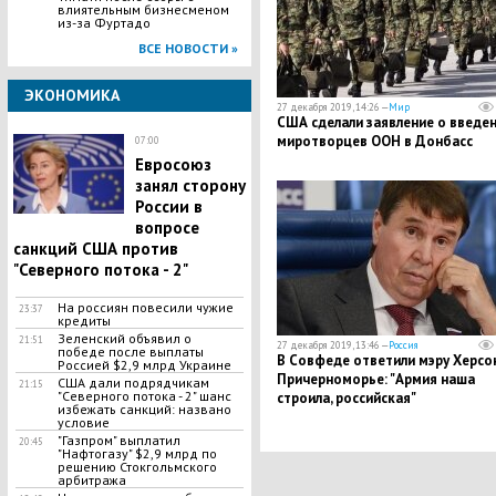
влиятельным бизнесменом
из-за Фуртадо
ВСЕ НОВОСТИ »
ЭКОНОМИКА
27 декабря 2019, 14:26 —
Мир
США сделали заявление о введе
миротворцев ООН в Донбасс
07:00
Евросоюз
занял сторону
России в
вопросе
санкций США против
"Северного потока - 2"
На россиян повесили чужие
23:37
кредиты
Зеленский объявил о
21:51
27 декабря 2019, 13:46 —
Россия
победе после выплаты
​В Совфеде ответили мэру Херсо
Россией $2,9 млрд Украине
Причерноморье: "Армия наша
США дали подрядчикам
21:15
"Северного потока - 2" шанс
строила, российская"
избежать санкций: названо
условие
​"Газпром" выплатил
20:45
"Нафтогазу" $2,9 млрд по
решению Стокгольмского
арбитража