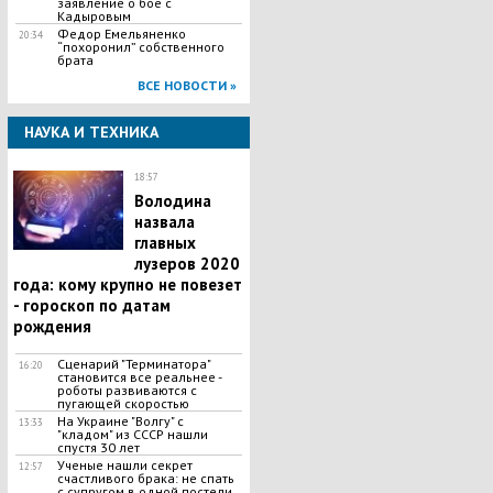
заявление о бое с
Кадыровым
​Федор Емельяненко
20:34
“похоронил” собственного
брата
ВСЕ НОВОСТИ »
НАУКА И ТЕХНИКА
18:57
Володина
назвала
главных
лузеров 2020
года: кому крупно не повезет
- гороскоп по датам
рождения
Сценарий "Терминатора"
16:20
становится все реальнее -
роботы развиваются с
пугающей скоростью
​На Украине "Волгу" с
13:33
"кладом" из СССР нашли
спустя 30 лет
Ученые нашли секрет
12:57
счастливого брака: не спать
с супругом в одной постели