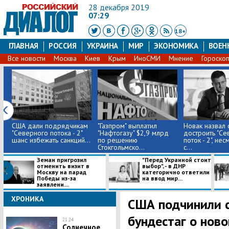
28 декабря 2019
07:29
18+
ГЛАВНАЯ
РОССИЯ
УКРАИНА
МИР
ЭКОНОМИКА
ВОЕН
Все новости
Москва
Киев
Крым
ИноСМИ
Мнение
Гороско
США дали подрядчикам
​"Газпром" выплатил
Новак назвал 
"Северного потока - 2"
"Нафтогазу" $2,9 млрд
достроить "С
шанс избежать санкций...
по решению
поток - 2", нес
Стокгольмско...
с...
Земан пригрозил
"Перед Украиной стоит
отменить визит в
выбор", - в ДНР
Москву на парад
категорично ответили
Победы из-за
на ввод мир...
заявлени...
ХРОНИКА
США подчинили с
бундестаг о ново
21:24
Солнечное