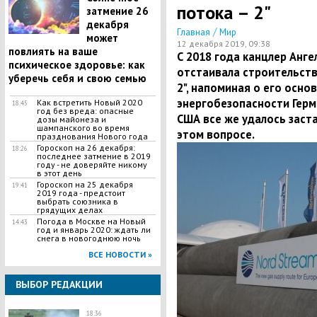
потока – 2"
затмение 26
декабря
/
Главная
Мир
может
12 декабря 2019, 09:38
повлиять на ваше
​С 2018 года канцлер Анг
психическое здоровье: как
отстаивала строительств
уберечь себя и свою семью
2", напоминая о его осно
энергобезопасности Герма
Как встретить Новый 2020
18:45
год без вреда: опасные
США все же удалось заст
дозы майонеза и
шампанского во время
этом вопросе.
празднования Нового года
Гороскоп на 26 декабря:
18:26
последнее затмение в 2019
году - не доверяйте никому
в этот день
Гороскоп на 25 декабря
19:41
2019 года - предстоит
выбрать союзника в
грядущих делах
Погода в Москве на Новый
14:43
год и январь 2020: ждать ли
снега в новогоднюю ночь
ВСЕ НОВОСТИ »
ВЫБОР РЕДАКЦИИ
18:36