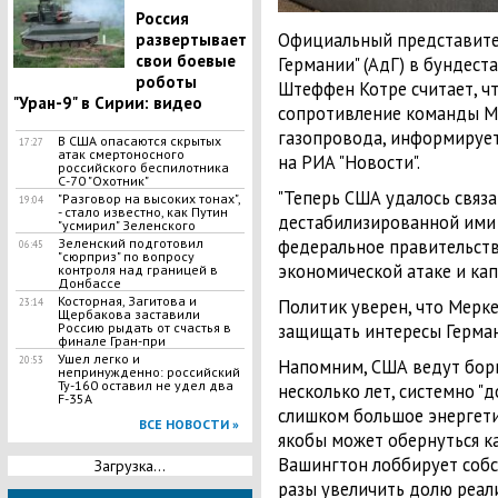
Россия
Официальный представите
развертывает
свои боевые
Германии" (АдГ) в бундест
роботы
Штеффен Котре считает, ч
"Уран-9" в Сирии: видео
сопротивление команды Ме
газопровода, информируе
В США опасаются скрытых
17:27
атак смертоносного
на РИА "Новости".
российского беспилотника
С-70 "Охотник"
"Теперь США удалось связ
"Разговор на высоких тонах",
19:04
- стало известно, как Путин
дестабилизированной ими
"усмирил" Зеленского
Зеленский подготовил
федеральное правительств
06:45
"сюрприз" по вопросу
экономической атаке и капи
контроля над границей в
Донбассе
Косторная, Загитова и
Политик уверен, что Мерке
23:14
Щербакова заставили
Россию рыдать от счастья в
защищать интересы Герман
финале Гран-при
​Ушел легко и
20:53
Напомним, США ведут борь
непринужденно: российский
Ту-160 оставил не удел два
несколько лет, системно "д
F-35A
слишком большое энергети
ВСЕ НОВОСТИ »
якобы может обернуться к
Вашингтон лоббирует собс
Загрузка...
разы увеличить долю реал