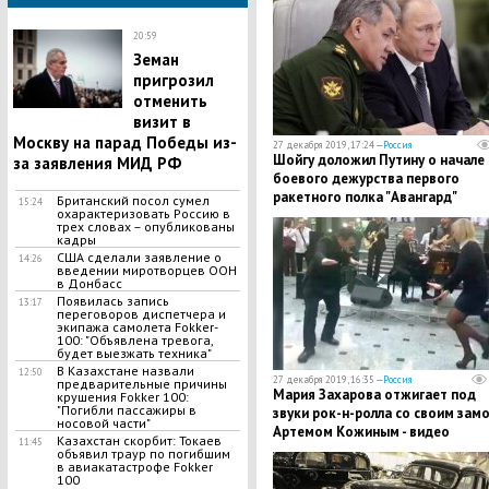
20:59
Земан
пригрозил
отменить
визит в
Москву на парад Победы из-
27 декабря 2019, 17:24 —
Россия
​Шойгу доложил Путину о начале
за заявления МИД РФ
боевого дежурства первого
ракетного полка "Авангард"
​Британский посол сумел
15:24
охарактеризовать Россию в
трех словах – опубликованы
кадры
США сделали заявление о
14:26
введении миротворцев ООН
в Донбасс
​Появилась запись
13:17
переговоров диспетчера и
экипажа самолета Fokker-
100: "Объявлена тревога,
будет выезжать техника"
В Казахстане назвали
12:50
27 декабря 2019, 16:35 —
Россия
предварительные причины
Мария Захарова отжигает под
крушения Fokker 100:
"Погибли пассажиры в
звуки рок-н-ролла со своим зам
носовой части"
Артемом Кожиным - видео
Казахстан скорбит: Токаев
11:45
объявил траур по ​погибшим
в авиакатастрофе Fokker
100