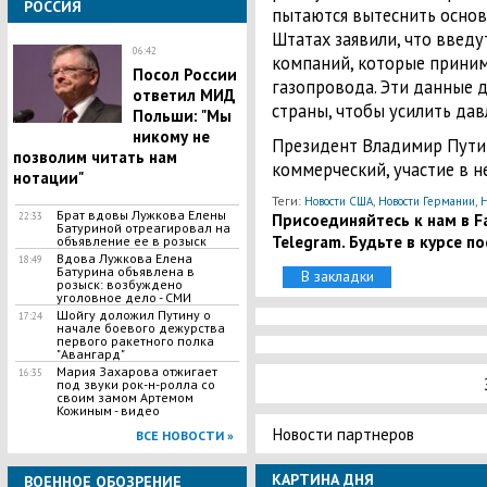
РОССИЯ
пытаются вытеснить основ
Штатах заявили, что введ
06:42
компаний, которые приним
Посол России
газопровода. Эти данные 
ответил МИД
страны, чтобы усилить дав
Польши: "Мы
никому не
Президент Владимир Путин 
позволим читать нам
коммерческий, участие в 
нотации"
Теги:
,
,
Новости США
Новости Германии
Н
Брат вдовы Лужкова Елены
Присоединяйтесь к нам в Fa
22:33
Батуриной отреагировал на
Telegram. Будьте в курсе п
объявление ее в розыск
Вдова Лужкова Елена
18:49
Батурина объявлена в
В закладки
розыск: возбуждено
уголовное дело - СМИ
​Шойгу доложил Путину о
17:24
начале боевого дежурства
первого ракетного полка
"Авангард"
Мария Захарова отжигает
16:35
под звуки рок-н-ролла со
своим замом Артемом
Кожиным - видео
Новости партнеров
ВСЕ НОВОСТИ »
КАРТИНА ДНЯ
ВОЕННОЕ ОБОЗРЕНИЕ