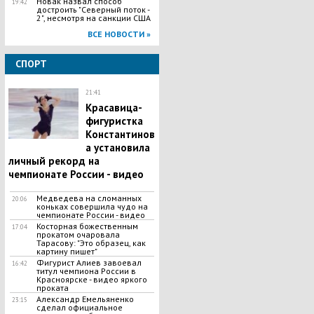
Новак назвал способ
19:42
достроить "Северный поток -
2", несмотря на санкции США
ВСЕ НОВОСТИ »
СПОРТ
21:41
​Красавица-
фигуристка
Константинов
а установила
личный рекорд на
чемпионате России - видео
Медведева на сломанных
20:06
коньках совершила чудо на
чемпионате России - видео
Косторная божественным
17:04
прокатом очаровала
Тарасову: "Это образец, как
картину пишет"
​Фигурист Алиев завоевал
16:42
титул чемпиона России в
Красноярске - видео яркого
проката
​Александр Емельяненко
23:15
сделал официальное