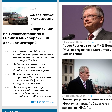
16:20
​Драка между
российскими
и
американски
ми военнослужащими в
Сирии: в Минобороны РФ
дали комментарий
28 декабря 2019, 06:42 —
Россия
Посол России ответил МИД Пол
"Мы никому не позволим читать
​Автономность 90 суток и
14:42
нам нотации"
новейшее оружие: озвучены
технические характеристики
подлодки "Лайка"
На Украине готовятся к
13:51
полному перемирию в
Донбассе и назвали дату
Ливия официально
08:00
попросила Турцию ударить
по войскам Хафтара с
воздуха, суши и моря
Нетаньяху попал под
20:59
ракетный обстрел возле
сектора Газы - все
подробности ЧП в Израиле
27 декабря 2019, 20:59 —
Мир
Земан пригрозил отменить визит
ВСЕ НОВОСТИ »
Москву на парад Победы из-за
заявления МИД РФ