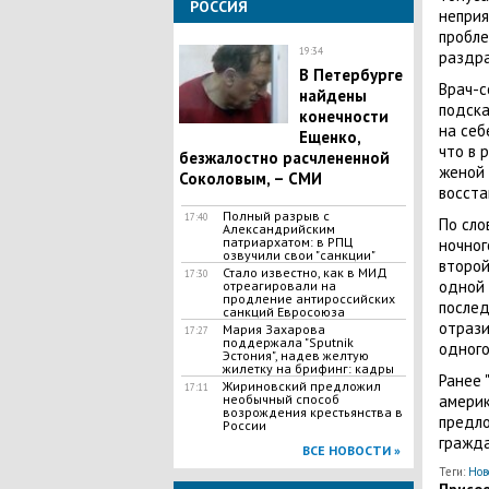
РОССИЯ
неприя
пробле
19:34
раздр
​В Петербурге
Врач-с
найдены
подска
конечности
на себ
Ещенко,
что в 
безжалостно расчлененной
женой 
Соколовым, – СМИ
восста
​Полный разрыв с
17:40
По сло
Александрийским
патриархатом: в РПЦ
ночног
озвучили свои "санкции"
второй
​Стало известно, как в МИД
17:30
одной 
отреагировали на
продление антироссийских
послед
санкций Евросоюза
отрази
Мария Захарова
17:27
поддержала "Sputnik
одного
Эстония", надев желтую
жилетку на брифинг: кадры
Ранее 
Жириновский предложил
17:11
необычный способ
америк
возрождения крестьянства в
предло
России
гражд
ВСЕ НОВОСТИ »
Теги:
Нов