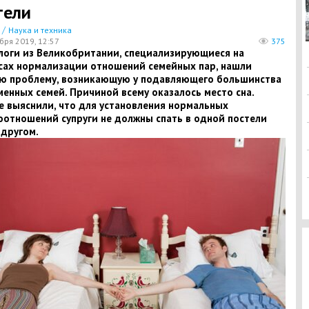
тели
/
Наука и техника
бря 2019, 12:57
375
логи из Великобритании, специализирующиеся на
сах нормализации отношений семейных пар, нашли
ую проблему, возникающую у подавляющего большинства
енных семей. Причиной всему оказалось место сна.
е выяснили, что для установления нормальных
оотношений супруги не должны спать в одной постели
 другом.