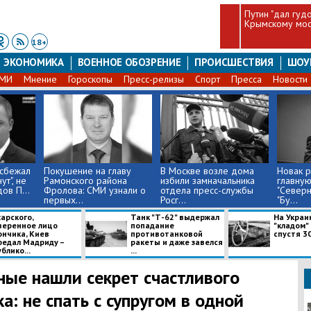
Путин "дал гуд
Крымскому мос
18+
ЭКОНОМИКА
ВОЕННОЕ ОБОЗРЕНИЕ
ПРОИСШЕСТВИЯ
ШОУ
СМИ
Мнение
Гороскопы
Пресс-релизы
Спорт
Пресса
Новости
 сбежал
Покушение на главу
В Москве возле дома
Новак р
ут", не
Рамонского района
избили замначальника
главную
ов П...
Фролова: СМИ узнали о
отдела пресс-службы
"Северн
первых...
Росг...
"Бу...
харского,
​Танк "Т-62" выдержал
​На Украи
веренное лицо
попадание
"кладом"
ончика, Киев
противотанковой
спустя 3
редал Мадриду –
ракеты и даже завелся
блико...
...
ные нашли секрет счастливого
ка: не спать с супругом в одной