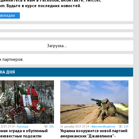
диняйтесь к нам в Facebook, ВКонтакте, Twitter,
am. Будьте в курсе последних новостей.
закладки
Загрузка...
и партнеров
НА ДНЯ
2019, 19:19 —
Культура
106
26 декабря 2019, 19:14 —
Военное обозрение
119
ная ограда и обугленный
Украина вооружится новой партией
неизвестные подожгли
американских "Джавелинов" -