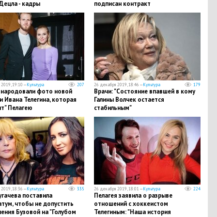
Децла - кадры
подписан контракт
2019, 19:10 —
Культура
207
26 декабря 2019, 18:46 —
Культура
179
народовали фото новой
Врачи: "Cостояние впавшей в кому
 Ивана Телегина, которая
Галины Волчек остается
ит" Пелагею
стабильным"
2019, 18:36 —
Культура
335
26 декабря 2019, 18:01 —
Культура
224
угачева поставила
Пелагея заявила о разрыве
тум, чтобы не допустить
отношений с хоккеистом
ения Бузовой на "Голубом
Телегиным: "Наша история