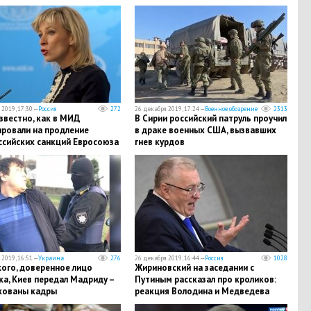
е"
закончилась"
2019, 17:30 —
Россия
272
26 декабря 2019, 17:24 —
Военное обозрение
2313
известно, как в МИД
В Сирии российский патруль проучил
ировали на продление
в драке военных США, вызвавших
ссийских санкций Евросоюза
гнев курдов
2019, 16:51 —
Украина
276
26 декабря 2019, 16:44 —
Россия
1028
кого, доверенное лицо
Жириновский на заседании с
а, Киев передал Мадриду –
Путиным рассказал про кроликов:
кованы кадры
реакция Володина и Медведева
бесценна