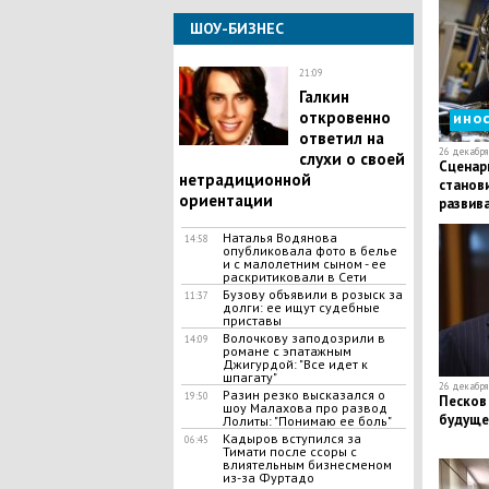
ШОУ-БИЗНЕС
21:09
Галкин
откровенно
ино
ответил на
26 декабря 
слухи о своей
Сценар
нетрадиционной
станови
ориентации
развив
Наталья Водянова
14:58
опубликовала фото в белье
и с малолетним сыном - ее
раскритиковали в Сети
Бузову объявили в розыск за
11:37
долги: ее ищут судебные
приставы
Волочкову заподозрили в
14:09
романе с эпатажным
Джигурдой: "Все идет к
шпагату"
26 декабря 
​Разин резко высказался о
19:50
Песков 
шоу Малахова про развод
будущем
Лолиты: "Понимаю ее боль"
​Кадыров вступился за
06:45
Тимати после ссоры с
влиятельным бизнесменом
из-за Фуртадо