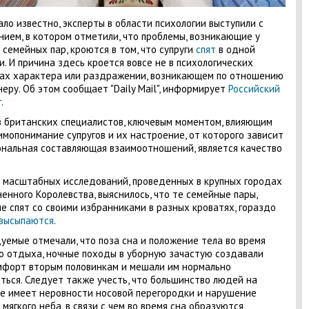
ало известно, эксперты в области психологии выступили с
нием, в котором отметили, что проблемы, возникающие у
 семейных пар, кроются в том, что супруги
спят
в одной
и. И причина здесь кроется вовсе не в психологических
ах характера или раздражении, возникающем по отношению
неру. Об этом сообщает "Daily Mail", информирует
Российский
г
.
в британских специалистов, ключевым моментом, влияющим
имопонимание супругов и их настроение, от которого зависит
нальная составляющая взаимоотношений, является качество
 масштабных исследований, проведенных в крупных городах
енного Королевства, выяснилось, что те семейные пары,
е спят со своими избранниками в разных кроватях, гораздо
высыпаются
.
уемые отмечали, что поза сна и положение тела во время
о отдыха, ночные походы в уборную зачастую создавали
форт вторым половинкам и мешали им нормально
ться. Следует также учесть, что большинство людей на
е имеет неровности носовой перегородки и нарушение
 мягкого неба, в связи с чем во время сна образуются