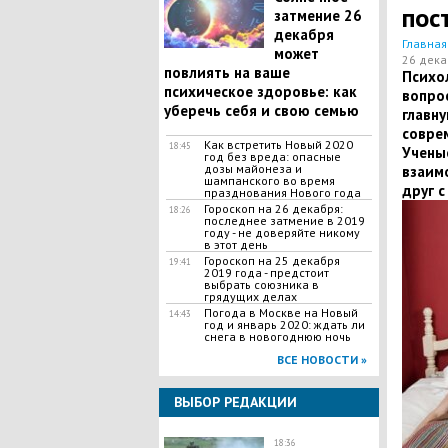
пос
затмение 26
декабря
Главная
может
26 дека
повлиять на ваше
Психо
психическое здоровье: как
вопро
уберечь себя и свою семью
главн
соврем
Как встретить Новый 2020
18:45
Учены
год без вреда: опасные
дозы майонеза и
взаим
шампанского во время
друг с
празднования Нового года
Гороскоп на 26 декабря:
18:26
последнее затмение в 2019
году - не доверяйте никому
в этот день
Гороскоп на 25 декабря
19:41
2019 года - предстоит
выбрать союзника в
грядущих делах
Погода в Москве на Новый
14:43
год и январь 2020: ждать ли
снега в новогоднюю ночь
ВСЕ НОВОСТИ »
ВЫБОР РЕДАКЦИИ
18:36