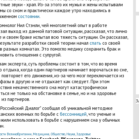
тные звуки - храп. Из-за этого их мужья и жены испытывали
мы со сном и практически каждое утро находились в
аженном
состоянии
.
омнолог Нил Стэнли, чей многолетний опыт в работе
зал выход из данной патовой ситуации, рассказал, что лично
е и своем браке испытал всю тяжесть ситуации. Он рассказал,
результате разработки своей теории начал
спать
со своей
в разных комнатах. Это помогло медику сохранить брак и
новить отношения с супругой.
вам эксперта, суть проблемы состоит в том, что во время
о отдыха, когда один партнеров начинает ворочаться во сне,
 повторяет его движения, из-за чего мозг переключается из
фазы в другую и не отдыхает как следует. При этом
ствия некачественного сна могут катастрофически
ться не только на обстановке в семье, но и на здоровье
 из партнеров.
З
"Российский Диалог" сообщал об уникальной методике
анских военных по борьбе с
бессонницей
, что ученые и
жили использовать в борьбе с нарушением сна у обычных
ан.
ости Великобритании
,
Медицина
,
Общество
,
Наука
,
Здоровье