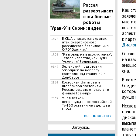
Россия
Как ст
развертывает
заявле
свои боевые
многих
роботы
постел
"Уран-9" в Сирии: видео
аспект
В США опасаются скрытых
к парт
17:27
атак смертоносного
Диало
российского беспилотника
С-70 "Охотник"
Со сло
"Разговор на высоких тонах",
19:04
- стало известно, как Путин
на вза
"усмирил" Зеленского
эмоцио
Зеленский подготовил
06:45
"сюрприз" по вопросу
сна.
контроля над границей в
Донбассе
В ходе
Косторная, Загитова и
23:14
Соедин
Щербакова заставили
Россию рыдать от счастья в
которы
финале Гран-при
лучше
​Ушел легко и
20:53
непринужденно: российский
Ту-160 оставил не удел два
Исслед
F-35A
ночног
ВСЕ НОВОСТИ »
диском
высыпа
Загрузка...
планет
тонуса