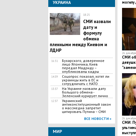
УКРАИНА
могилу 
18:25
СМИ назвали
дату и
формулу
обмена
пленными между Киевом и
ЛДНР
26 декабря 
СМИ об
​Бухарского, доверенное
16:51
девушки
лицо Япончика, Киев
"замен
передал Мадриду –
опубликованы кадры
​Соцопрос показал, хотят ли
14:39
украинцы жить в ЕС и
сотрудничать с НАТО
На Украине назвали дату
13:37
большого обмена -
Зеленский курирует лично
​Украинский
12:37
антиконституционный закон
о массмедиа запретит
цитировать Путина – СМИ
ВСЕ НОВОСТИ »
26 декабря 
СМИ: П
ультима
МИР
выступл