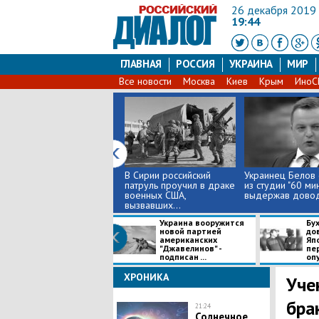
26 декабря 2019
19:44
ГЛАВНАЯ
РОССИЯ
УКРАИНА
МИР
Все новости
Москва
Киев
Крым
Ино
В Сирии российский
Украинец Белов
патруль проучил в драке
из студии "60 мин
военных США,
выдержав довод
вызвавших...
Украина вооружится
​Бу
новой партией
до
американских
Яп
"Джавелинов" -
пе
подписан ...
опу
ХРОНИКА
Уче
бра
21:24
Солнечное