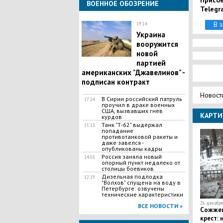
Присое
ВОЕННОЕ ОБОЗРЕНИЕ
Telegr
В 
19:14
Украина
вооружится
новой
партией
американских "Джавелинов" -
подписан контракт
Новост
В Сирии российский патруль
17:24
проучил в драке военных
США, вызвавших гнев
КАРТИ
курдов
​Танк "Т-62" выдержал
15:13
попадание
противотанковой ракеты и
даже завелся -
опубликованы кадры
​Россия заняла новый
14:05
опорный пункт недалеко от
столицы боевиков
​Дизельная подлодка
12:19
"Волхов" спущена на воду в
Петербурге: озвучены
технические характеристики
26 декабря 
ВСЕ НОВОСТИ »
​Сожжен
крест: 