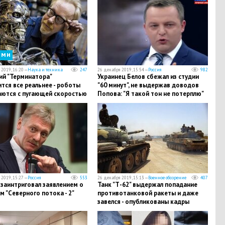
сми
2019, 16:20 —
Наука и техника
247
26 декабря 2019, 15:54 —
Россия
982
ий "Терминатора"
Украинец Белов сбежал из студии
тся все реальнее - роботы
"60 минут", не выдержав доводов
аются с пугающей скоростью
Попова: "Я такой тон не потерплю"
2019, 15:27 —
Россия
553
26 декабря 2019, 15:13 —
Военное обозрение
407
заинтриговал заявлением о
​Танк "Т-62" выдержал попадание
 "Северного потока - 2"
противотанковой ракеты и даже
завелся - опубликованы кадры