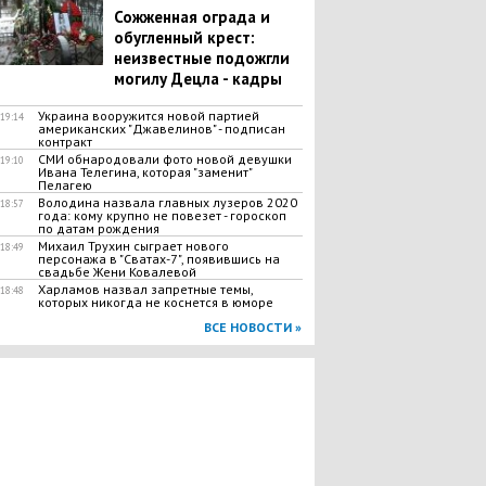
​Сожженная ограда и
обугленный крест:
неизвестные подожгли
могилу Децла - кадры
Украина вооружится новой партией
19:14
американских "Джавелинов" - подписан
контракт
СМИ обнародовали фото новой девушки
19:10
Ивана Телегина, которая "заменит"
Пелагею
Володина назвала главных лузеров 2020
18:57
года: кому крупно не повезет - гороскоп
по датам рождения
Михаил Трухин сыграет нового
18:49
персонажа в "Сватах-7", появившись на
свадьбе Жени Ковалевой
Харламов назвал запретные темы,
18:48
которых никогда не коснется в юморе
ВСЕ НОВОСТИ »