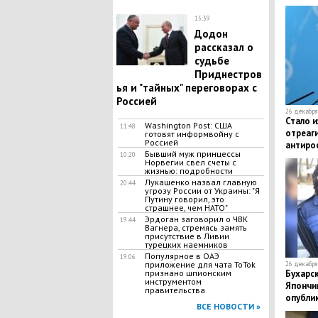
огоньк
15:39
Додон
рассказал о
судьбе
Приднестров
ья и "тайных" переговорах с
Россией
26 декабря 
​Стало 
Washington Post: США
11:48
отреаг
готовят информвойну с
Россией
антиро
Бывший муж принцессы
10:20
Норвегии свел счеты с
жизнью: подробности
Лукашенко назвал главную
20:44
угрозу России от Украины: "Я
Путину говорил, это
страшнее, чем НАТО"
Эрдоган заговорил о ЧВК
19:44
Вагнера, стремясь замять
присутствие в Ливии
турецких наемников
Популярное в ОАЭ
19:06
приложение для чата ToTok
26 декабря 
признано шпионским
​Бухарс
инструментом
Япончик
правительства
опубли
ВСЕ НОВОСТИ »