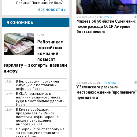
Лолиты: "Понимаю ее боль"
ВСЕ НОВОСТИ »
5 января 2020, 19:08 —
Россия
Михеев об убийстве Сулеймани:
ЭКОНОМИКА
после распада СССР Америке
бояться некого
12:58
​Работникам
российских
компаний
повысят
зарплату – эксперты назвали
цифру
В Белоруссии прояснили
19:26
5 января 2020, 18:17 —
Украина
ситуацию с поставками
У Зеленского раскрыли
нефти из России
местонахождение "пропавшего"
В США признались в
18:49
президента
наличии уязвимого места,
куда может больно ударить
Иран
В Киеве сообщили,
11:29
продолжает ли Минск
поставки нефти Украине
после прекращения
импорта из РФ
На Украине бьют тревогу из-
10:39
за сокращения транзита
газа в 5 раз