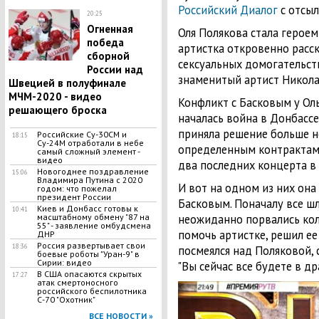
Российский Диалог
с отсыл
20:25
Огненная
Оля Полякова стала героем 
победа
артистка откровенно расск
сборной
сексуальных домогательств
России над
знаменитый артист Никола
Швецией в полуфинале
МЧМ-2020 - видео
Конфликт с Басковым у Оль
решающего броска
началась война в Донбассе
приняла решение больше не
Российские Су-30СМ и
18:15
Су-24М отработали в небе
определенным контрактам 
самый сложный элемент -
видео
два последних концерта в
Новогоднее поздравление
15:06
Владимира Путина с 2020
И вот на одном из них он
годом: что пожелал
президент России
Басковым. Поначалу все шл
Киев и Донбасс готовы к
10:41
масштабному обмену "87 на
неожиданно порвались колг
55" - заявление омбудсмена
помочь артистке, решил ее
ДНР
Россия развертывает свои
18:36
посмеялся над Поляковой, 
боевые роботы "Уран-9" в
Сирии: видео
"Вы сейчас все будете в др
В США опасаются скрытых
17:27
атак смертоносного
российского беспилотника
С-70 "Охотник"
ВСЕ НОВОСТИ »