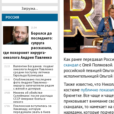
Загрузка...
РОССИЯ
21:34
​Боролся до
последнего:
супруга
рассказала,
где похоронят хирурга-
онколога Андрея Павленко
Как ранее передавал Росс
скандал
с Олей Поляковой.
Валентин Богданов: подвиг
21:15
онколога Андрея Павленко
российской певицей Ольго
сродни поступку летчика
исполнительницей Ольгой 
Гарольда Кузнецова
Опубликовано последнее
19:46
фото Андрея Павленко -
Также известно, что Нико
хирурга запечатлели рядом
с женой и дочерью
костюме
публично показал
Михеев об убийстве
19:08
брюнетке. Все чаще и чащ
Сулеймани: после распада
СССР Америке бояться
приковывает внимание сво
некого
скандалах, то намекает на
Поклонская вступилась за
17:06
Хакамаду, которую
нарядами, которые подчерк
передумали звать в Киев