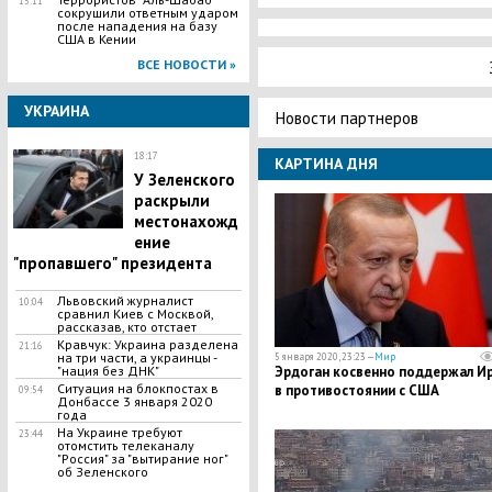
15:11
сокрушили ответным ударом
после нападения на базу
США в Кении
ВСЕ НОВОСТИ »
УКРАИНА
Новости партнеров
18:17
КАРТИНА ДНЯ
У Зеленского
раскрыли
местонахожд
ение
"пропавшего" президента
Львовский журналист
10:04
сравнил Киев с Москвой,
рассказав, кто отстает
Кравчук: Украина разделена
21:16
на три части, а украинцы -
5 января 2020, 23:23 —
Мир
Эрдоган косвенно поддержал И
"нация без ДНК"
Ситуация на блокпостах в
в противостоянии с США
09:54
Донбассе 3 января 2020
года
На Украине требуют
23:44
отомстить телеканалу
"Россия" за "вытирание ног"
об Зеленского