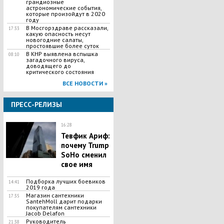
грандиозные
астрономические события,
которые произойдут в 2020
году
В Мосгорздраве рассказали,
17:33
какую опасность несут
новогодние салаты,
простоявшие более суток
В КНР выявлена вспышка
08:10
загадочного вируса,
доводящего до
критического состояния
ВСЕ НОВОСТИ »
ПРЕСС-РЕЛИЗЫ
16:28
Тевфик Ариф:
почему Trump
SoHo сменил
свое имя
Подборка лучших боевиков
14:41
2019 года
Магазин сантехники
17:35
SantehMoll дарит подарки
покупателям сантехники
Jacob Delafon
Руководитель
21:38