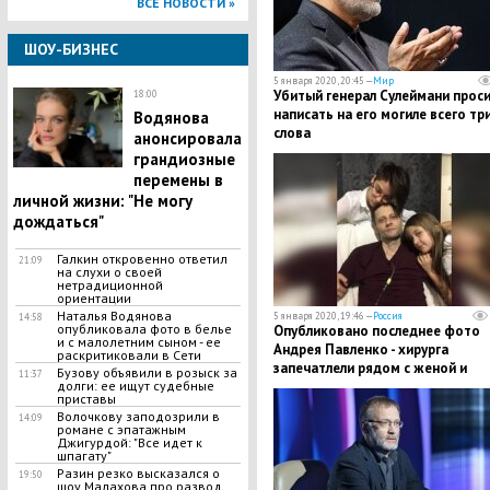
ВСЕ НОВОСТИ »
ШОУ-БИЗНЕС
5 января 2020, 20:45 —
Мир
Убитый генерал Сулеймани проси
18:00
написать на его могиле всего тр
Водянова
слова
анонсировала
грандиозные
перемены в
личной жизни: "Не могу
дождаться"
Галкин откровенно ответил
21:09
на слухи о своей
нетрадиционной
ориентации
Наталья Водянова
5 января 2020, 19:46 —
Россия
14:58
опубликовала фото в белье
Опубликовано последнее фото
и с малолетним сыном - ее
Андрея Павленко - хирурга
раскритиковали в Сети
запечатлели рядом с женой и
Бузову объявили в розыск за
11:37
дочерью
долги: ее ищут судебные
приставы
Волочкову заподозрили в
14:09
романе с эпатажным
Джигурдой: "Все идет к
шпагату"
​Разин резко высказался о
19:50
шоу Малахова про развод