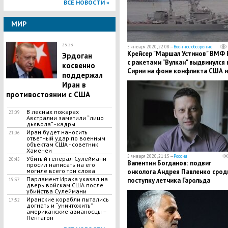
ВСЕ НОВОСТИ »
МИР
23:23
5 января 2020, 22:08 —
Военное обозрение
Крейсер "Маршал Устинов" ВМФ
Эрдоган
с ракетами "Вулкан" выдвинулся 
косвенно
Сирии на фоне конфликта США и
поддержал
Ирана
Иран в
противостоянии с США
В лесных пожарах
23:09
Австралии заметили ​“лицо
дьявола” - кадры
Иран будет наносить
21:06
ответный удар по военным
объектам США - советник
Хаменеи
5 января 2020, 21:15 —
Россия
Убитый генерал Сулеймани
20:45
Валентин Богданов: подвиг
просил написать на его
могиле всего три слова
онколога Андрея Павленко срод
Парламент Ирака указал на
поступку летчика Гарольда
19:37
дверь войскам США после
Кузнецова
убийства Сулеймани
​Иранские корабли пытались
17:52
догнать и “уничтожить”
американские авианосцы –
Пентагон