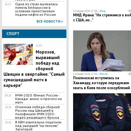
Одна из стран вызвалась
16:57
помочь Белоруссии в
условиях приостановки
5 января 2020, 17:38 —
Мир
подачи нефти из России
МИД Ирана: "Не стремимся к во
с США, но..."
ВСЕ НОВОСТИ »
СПОРТ
11:05
​Морозов,
вырвавший
победу над
сборной
Швеции в овертайме: "Самый
5 января 2020, 17:06 —
Россия
Поклонская вступилась за
сумасшедший матч в
Хакамаду, которую передумали
карьере"
звать в Киев после оскорблений
Чубарова
МЧМ-2020. Финал. Россия -
09:29
Канада: анонс и прогноз на
матч
Огненная победа сборной
20:25
России над Швецией в
полуфинале МЧМ-2020 -
видео решающего броска
В КВН язвительно пошутили
19:42
над ушедшей "на пенсию"
Загитовой