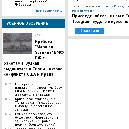
после оскорблений
Чубарова
Теги:
,
,
Происшествия
Новости России
Об
Новости музыки
ВСЕ НОВОСТИ »
Присоединяйтесь к нам в Fa
Telegram. Будьте в курсе п
ВОЕННОЕ ОБОЗРЕНИЕ
В закладки
22:08
Крейсер
"Маршал
Устинов" ВМФ
РФ с
ракетами "Вулкан"
выдвинулся к Сирии на фоне
конфликта США и Ирана
При организованном
20:28
нападении на военную базу
США в Кении уничтожены
два самолета - кадры
Британская субмарина с
18:55
"Томагавками" подобралась
к Ирану на расстояние
запуска
Пушков рассказал, что
16:52
будет, если Иран отомстит
за Сулеймани: "Трамп
получит большую войну"
​Террористов "Аль-Шабаб"