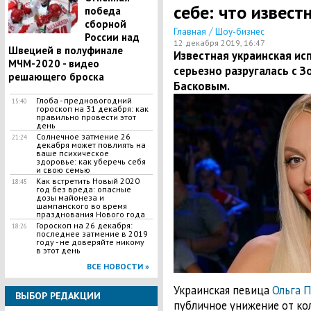
себе: что извест
победа
сборной
/
Главная
Шоу-бизнес
России над
12 декабря 2019, 16:47
Швецией в полуфинале
Известная украинская ис
МЧМ-2020 - видео
серьезно разругалась с 
решающего броска
Басковым.
Глоба - предновогодний
15:40
гороскоп на 31 декабря: как
правильно провести этот
день
Солнечное затмение 26
21:24
декабря может повлиять на
ваше психическое
здоровье: как уберечь себя
и свою семью
Как встретить Новый 2020
18:45
год без вреда: опасные
дозы майонеза и
шампанского во время
празднования Нового года
Гороскоп на 26 декабря:
18:26
последнее затмение в 2019
году - не доверяйте никому
в этот день
ВСЕ НОВОСТИ »
Украинская певица
Ольга 
ВЫБОР РЕДАКЦИИ
публичное унижение от ко