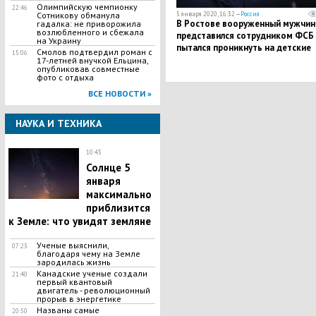
​Олимпийскую чемпионку
22:46
5 января 2020, 16:32 —
Россия
Сотникову обманула
В Ростове вооруженный мужчин
гадалка: не приворожила
возлюбленного и сбежала
представился сотрудником ФСБ 
на Украину
пытался проникнуть на детские
Смолов подтвердил роман с
15:06
занятия
17-летней внучкой Ельцина,
опубликовав совместные
фото с отдыха
ВСЕ НОВОСТИ »
НАУКА И ТЕХНИКА
10:43
Солнце 5
января
максимально
приблизится
к Земле: что увидят земляне
Ученые выяснили,
07:23
благодаря чему на Земле
зародилась жизнь
Канадские ученые создали
21:40
первый квантовый
двигатель - революционный
прорыв в энергетике
Названы самые
20:50