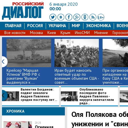
6 января 2020
00:00
18+
ГЛАВНАЯ
РОССИЯ
УКРАИНА
МИР
ЭКОНОМИКА
ВОЕН
Все новости
Москва
Киев
Крым
ИноСМИ
Мнение
Гороско
Крейсер "Маршал
Иран будет наносить
При организо
Устинов" ВМФ РФ с
ответный удар по
нападении на
ракетами "Вулкан"
военным объектам США -
базу США в Ке
выдвинулся к ...
совет...
уничтоже...
Валентин Богданов:
Опубликовано
подвиг онколога
последнее фото
Андрея Павленко
Андрея Павленко -
сродни поступку лет...
хирурга запечатлели
рядо...
ХРОНИКА
Оля Полякова об
унижении и "сви
20:25
Огненная