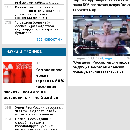
инфарктом забрала скорая
глава ВОЗ рассказал, какую "цену
Король футбола Пеле в
15:14
заплатит мир
депрессии и не выходит из
дома: сын рассказал о
состоянии легенды
"Страшная болезнь", -
17:36
Александра Солдатова
подтвердила, что страдает
булимией
ВСЕ НОВОСТИ »
НАУКА И ТЕХНИКА
12 февраля 2020, 13:19 —
Культура
​"Она делит Россию на олигархов
18:45
быдло", - Панкратов объяснил,
Коронавирус
почему написал заявление на
может
Водонаеву
заразить 60%
населения
планеты, если его не
остановить, - The Guardian
Ученый из России рассказал,
14:48
что нужно сделать, чтобы
услышать инопланетян
Назван неожиданный
21:51
способ передачи
коронавируса - ученые
выявили новые симптомы