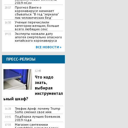
2019-nCov
Прогноз Ванги о
20:37
коронавирусе начинает
сбываться: "В год "зеркала"
пик человеческих бед"
Ученые перечислили
16:30
категории женщин, больше
всего любящих секс
Эксперты назвали дату
19:15
апогея смертельно опасного
китайского коронавируса
ВСЕ НОВОСТИ »
ПРЕСС-РЕЛИЗЫ
12:48
​Что надо
знать,
выбирая
инструментал
ьный шкаф?
Тевфик Ариф: почему Trump
16:28
SoHo сменил свое имя
Подборка лучших боевиков
14:41
2019 года
Магазин сантехники
17:35
SantehMoll дарит подарки