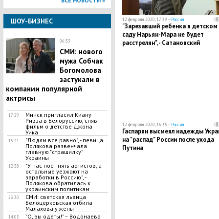
ВСЕ НОВОСТИ »
12 февраля 2020, 17:39 —
Россия
ШОУ-БИЗНЕС
"Зарезавший ребенка в детском
саду Нарьян-Мара не будет
06:33
расстрелян", - Сатановский
возмутился наказанием Поздеев
​СМИ: нового
мужа Собчак
Богомолова
застукали в
компании популярной
актрисы
​Минск пригласил Киану
17:29
Ривза в Белоруссию, сняв
12 февраля 2020, 16:35 —
Россия
фильм о детстве Джона
Гаспарян высмеял надежды Укра
Уика
на "распад" России после ухода
​"Людям все равно", - певица
15:41
Полякова развенчала
Путина
главную "страшилку"
Украины
​"У нас поет пять артистов, а
12:38
остальные уезжают на
заработки в Россию", -
Полякова обратилась к
украинским политикам
​СМИ: светская львица
23:30
Белоцерковская отбила
Малахова у жены
"О, вы одеты!" – Водонаева
14:05