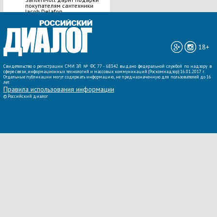
покупателям сантехники
Jacob Delafon
ВСЕ НОВОСТИ »
18+
Свидетельство о регистрации СМИ ЭЛ № ФС 77 - 68342 выдано федеральной службой по надзору в
сфере связи, информационных технологий и массовых коммуникаций (Роскомнадзор) 16.01.2017 г.
Отдельные публикации могут содержать информацию, не предназначенную для пользователей до 16
лет.
Правила использования информации
©
Российский диалог