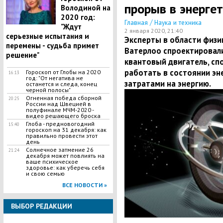
прорыв в энерге
Володиной на
2020 год:
/
Главная
Наука и техника
"Ждут
2 января 2020, 21:40
серьезные испытания и
Эксперты в области физи
перемены - судьба примет
Ватерлоо спроектировали
решение"
квантовый двигатель, сп
работать в состоянии э
Гороскоп от Глобы на 2020
16:13
год: "От негатива не
затратами на энергию.
останется и следа, конец
черной полосы"
Огненная победа сборной
20:25
России над Швецией в
полуфинале МЧМ-2020 -
видео решающего броска
Глоба - предновогодний
15:40
гороскоп на 31 декабря: как
правильно провести этот
день
Солнечное затмение 26
21:24
декабря может повлиять на
ваше психическое
здоровье: как уберечь себя
и свою семью
ВСЕ НОВОСТИ »
ВЫБОР РЕДАКЦИИ