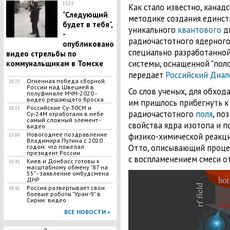
13:03
Как стало известно, канад
"Следующий
методике создания единст
будет в тебя",
уникального
квантового
дв
-
радиочастотного ядерного
опубликовано
специально разработанно
видео стрельбы по
системы, оснащенной "пол
коммунальщикам в Томске
передает
Российский Диал
Огненная победа сборной
20:25
России над Швецией в
Со слов ученых, для обход
полуфинале МЧМ-2020 -
видео решающего броска
им пришлось прибегнуть к
Российские Су-30СМ и
18:15
радиочастотного
поля
, по
Су-24М отработали в небе
самый сложный элемент -
свойства ядра изотопа и п
видео
Новогоднее поздравление
физико-химической реакц
15:06
Владимира Путина с 2020
Отто, описывающий процес
годом: что пожелал
президент России
с воспламенением смеси от
Киев и Донбасс готовы к
10:41
масштабному обмену "87 на
55" - заявление омбудсмена
ДНР
Россия развертывает свои
18:36
боевые роботы "Уран-9" в
Сирии: видео
ВСЕ НОВОСТИ »