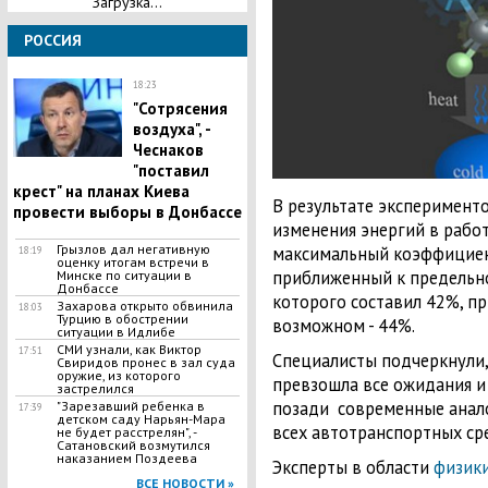
Загрузка...
РОССИЯ
18:23
"Сотрясения
воздуха", -
Чеснаков
"поставил
крест" на планах Киева
В результате эксперименто
провести выборы в Донбассе
изменения энергий в работ
​Грызлов дал негативную
максимальный коэффициен
18:19
оценку итогам встречи в
приближенный к предельн
Минске по ситуации в
Донбассе
которого составил 42%, п
Захарова открыто обвинила
18:03
Турцию в обострении
возможном - 44%.
ситуации в Идлибе
СМИ узнали, как Виктор
17:51
Специалисты подчеркнули,
Свиридов пронес в зал суда
оружие, из которого
превзошла все ожидания и
застрелился
позади современные анало
"Зарезавший ребенка в
17:39
детском саду Нарьян-Мара
всех автотранспортных ср
не будет расстрелян", -
Сатановский возмутился
наказанием Поздеева
Эксперты в области
физик
ВСЕ НОВОСТИ »