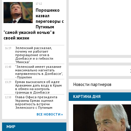
17:12
​Порошенко
назвал
переговоры с
Путиным
"самой ужасной ночью" в
своей жизни
Зеленский рассказал,
16:19
почему не работает
прекращение огня в
Донбассе и о гибкости
"Минска"
​"Зеленский имеет указание
15:48
максимально нагнетать
напряженность в Донбассе",
- Пушилин
​Ермак высказался об идее
13:29
Новости партнеров
Арахамии дать воду в Крым
в обмен на контроль
границы в Донбассе
КАРТИНА ДНЯ
Глава Офиса президента
12:58
Украины Ермак оценил
вероятность встречи
Зеленского с Путиным
ВСЕ НОВОСТИ »
МИР