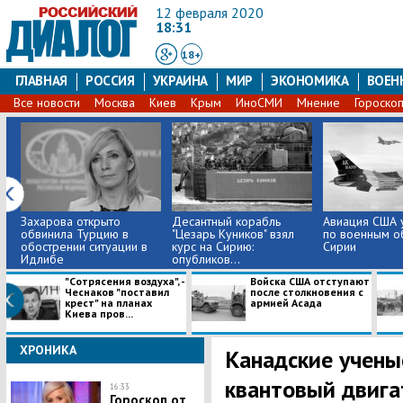
12 февраля 2020
18:31
18+
ГЛАВНАЯ
РОССИЯ
УКРАИНА
МИР
ЭКОНОМИКА
ВОЕН
Все новости
Москва
Киев
Крым
ИноСМИ
Мнение
Гороско
Захарова открыто
​Десантный корабль
Авиация США 
обвинила Турцию в
"Цезарь Куников" взял
по военным о
обострении ситуации в
курс на Сирию:
Сирии
Идлибе
опубликов...
"Сотрясения воздуха", -
Войска США отступают
Чеснаков "поставил
после столкновения с
крест" на планах
армией Асада
Киева пров...
ХРОНИКА
Канадские учены
квантовый двига
16:33
Гороскоп от