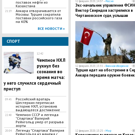
12 февраля 2020, 14:37 —
Россия
поставок нефти из
Экс-начальник управления ФСИ
Казахстана
Виктор Свиридов застрелился в
​Анкара отворачивается от
21:19
Москвы: Турция сократила
Чертановском суде, услышав
поставки российского газа
приговор
на 40%
ВСЕ НОВОСТИ »
СПОРТ
12:42
Чемпион НХЛ
рухнул без
12 февраля 2020, 13:55 —
Военное обозрение
Турция идет на обострение в Си
сознания во
Анкара передала оружие боеви
время матча:
у него случился сердечный
приступ
Российский вратарь
09:45
Шестеркин переписал
историю НХЛ, установив
выдающееся достижение
Чемпион СССР и легенда
22:40
"Спартака" Валерий
Рейнгольд умер от разрыва
аорты
Легенду "Спартака" Валерия
12 февраля 2020, 13:25 —
Мир
20:04
Рейнгольда из манежа с
Коронавирус вырвется из Китая: