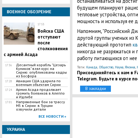
останавливаться на дости
будущем планируют рацио
ВОЕННОЕ ОБОЗРЕНИЕ
тепловые устройства, опт
мощность и используя ее д
17:53
Напомним, "Российский Ди
Войска США
отступают
другой группы ученых из 
после
действующий прототип
кв
столкновения
никогда не разряжаться и
с армией Асада
работу питающихся от нее
​Десантный корабль "Цезарь
17:36
Теги:
,
,
,
,
Канада
Общество
Наука
Физика
Куников" взял курс на
Присоединяйтесь к нам в Fa
Сирию: опубликованы кадры
из Босфора
Telegram. Будьте в курсе п
Авиация США ударила по
17:28
военным объектам Сирии
В закладки
Армия Асада продолжает
17:24
громить боевиков в Алеппо
и Идлибе
​Напряженные бои за трассу
17:01
М5 в Сирии: в Турции
озвучили детали
ВСЕ НОВОСТИ »
УКРАИНА