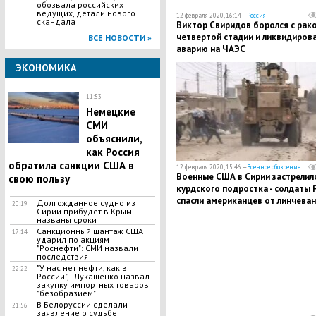
обозвала российских
ведущих, детали нового
12 февраля 2020, 16:14 —
Россия
скандала
Виктор Свиридов боролся с рак
четвертой стадии и ликвидиров
ВСЕ НОВОСТИ »
аварию на ЧАЭС
ЭКОНОМИКА
11:53
Немецкие
СМИ
объяснили,
как Россия
обратила санкции США в
12 февраля 2020, 15:46 —
Военное обозрение
Военные США в Сирии застрелил
свою пользу
курдского подростка - солдаты
спасли американцев от линчеван
​Долгожданное судно из
20:19
Сирии прибудет в Крым –
кадры
названы сроки
Санкционный шантаж США
17:14
ударил по акциям
"Роснефти": СМИ назвали
последствия
"У нас нет нефти, как в
22:22
России", - Лукашенко назвал
закупку импортных товаров
"безобразием"
В Белоруссии сделали
21:56
заявление о судьбе