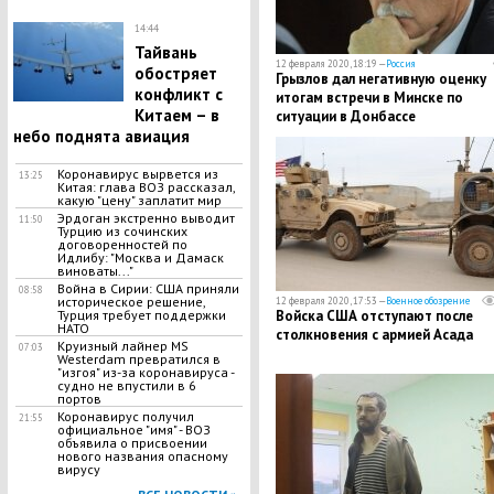
14:44
Тайвань
12 февраля 2020, 18:19 —
Россия
обостряет
​Грызлов дал негативную оценку
конфликт с
итогам встречи в Минске по
Китаем – в
ситуации в Донбассе
небо поднята авиация
Коронавирус вырвется из
13:25
Китая: глава ВОЗ рассказал,
какую "цену" заплатит мир
Эрдоган экстренно выводит
11:50
Турцию из сочинских
договоренностей по
Идлибу: "Москва и Дамаск
виноваты..."
Война в Сирии: США приняли
08:58
историческое решение,
12 февраля 2020, 17:53 —
Военное обозрение
Войска США отступают после
Турция требует поддержки
НАТО
столкновения с армией Асада
Круизный лайнер MS
07:03
Westerdam превратился в
"изгоя" из-за коронавируса -
судно не впустили в 6
портов
Коронавирус получил
21:55
официальное "имя" - ВОЗ
объявила о присвоении
нового названия опасному
вирусу