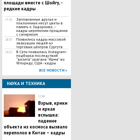
площади вместе с Шойгу, -
редкие кадры
Заплаканные друзья и
17:10
поклонники несут цветы в
память о Задорнове, –
кадры церемонии прощания
с сатириком
Появились кадры массовой
18:35
эвакуации людей из
торговых центров Сургута
В Сети появилась Іnstagram-
14:22
подборка последствий
“визита” урагана “Ирма” во
Флориду, США - кадры
ВСЕ НОВОСТИ »
НАУКА И ТЕХНИКА
12:46
Взрыв, крики
и яркая
вспышка:
падение
объекта из космоса вызвало
переполох в Китае – кадры