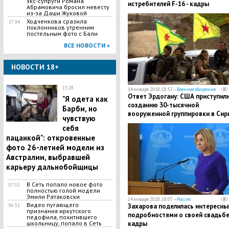
экс-супруги Романа
истребителей F-16 - кадры
Абрамовича бросил невесту
из-за Даши Жуковой
Ходченкова сразила
17:34
поклонников утренним
постельным фото с Бали
ВСЕ НОВОСТИ »
НОВОСТИ 18+
15:28
14 января 2018, 18:52 —
Военное обозрение
Ответ Эрдогану: США приступили
"Я одета как
созданию 30-тысячной
Барби, но
вооруженной группировки в Сир
чувствую
себя
пацанкой": откровенные
фото 26-летней модели из
Австралии, выбравшей
карьеру дальнобойщицы
В Сеть попало новое фото
07:55
полностью голой модели
Эмили Ратаковски
14 января 2018, 18:07 —
Россия
Видео пугающего
Захарова поделилась интересны
06:51
признания иркутского
подробностями о своей свадьбе
педофила, похитившего
школьницу, попало в Сеть
кадры