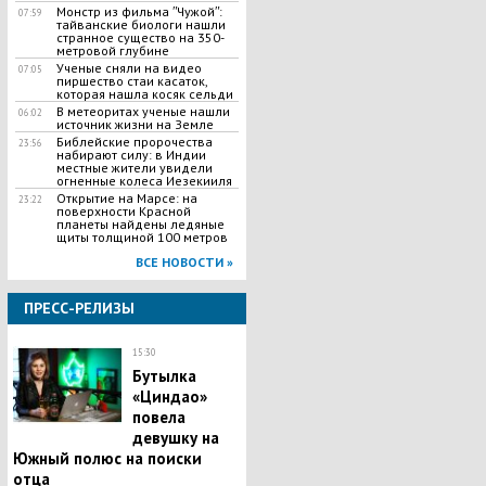
Монстр из фильма ʺЧужойʺ:
07:59
тайванские биологи нашли
странное существо на 350-
метровой глубине
Ученые сняли на видео
07:05
пиршество стаи касаток,
которая нашла косяк сельди
В метеоритах ученые нашли
06:02
источник жизни на Земле
Библейские пророчества
23:56
набирают силу: в Индии
местные жители увидели
огненные колеса Иезекииля
Открытие на Марсе: на
23:22
поверхности Красной
планеты найдены ледяные
щиты толщиной 100 метров
ВСЕ НОВОСТИ »
ПРЕСС-РЕЛИЗЫ
15:30
Бутылка
«Циндао»
повела
девушку на
Южный полюс на поиски
отца