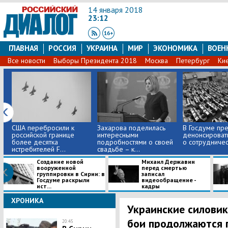
14 января 2018
23:12
ГЛАВНАЯ
РОССИЯ
УКРАИНА
МИР
ЭКОНОМИКА
ВОЕН
Все новости
Выборы Президента 2018
Москва
Петербург
Ки
США перебросили к
Захарова поделилась
В Госдуме пр
российской границе
интересными
денонсироват
более десятка
подробностями о своей
о сотрудничест
истребителей F...
свадьбе – к...
Создание новой
​Михаил Державин
вооруженной
перед смертью
группировки в Сирии: в
записал
Госдуме раскрыли
видеообращение -
ист...
кадры
ХРОНИКА
Украинские силовик
бои продолжаются п
20:45