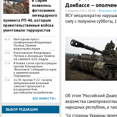
В Сирии
Донбассе – ополчен
появились
фотоснимки
1 апреля 2017, 09:05 —
Военное об
ВСУ неоднократно наруша
легендарного
пулемета РП-46, которым
силу с полуночи субботы, 1
правительственные войска
уничтожали террористов
Ежегодная пресс-
00:20
конференция Владимира
Путина. Прямая
видеотрансляция
Рукопожатие Владимира
12:02
Путина и Дональда Трампа
на саммите G20: кадры
В Киеве сотни протестующих
17:59
против блокировки
"Вконтакте" собираются идти
к администрации
Порошенко
Су-35 против F-22: почему
19:00
американский военный
самолет проиграет в
воздушном бою
российскому истребителю
Об этом "Российский Диало
ВСЕ НОВОСТИ »
ведомства самопровозгла
народных республик, а так
ВЫБОР РЕДАКЦИИ
"Со стороны Украины пере