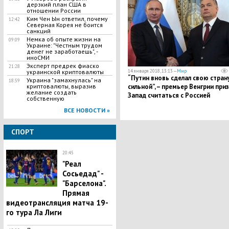
дерзкий план США в
отношении России
Ким Чен Ын ответил, почему
12:42
Северная Корея не боится
санкций
Немка об опыте жизни на
09:09
Украине: "Честным трудом
денег не заработаешь", -
иноСМИ
Эксперт предрек фиаско
21:28
украинской криптовалюты
14 января 2018, 13:13 —
Мир
“Путин вновь сделал свою стран
Украина "замахнулась" на
18:59
криптовалюты, выразив
сильной”, – премьер Венгрии при
желание создать
Запад считаться с Россией
собственную
ВСЕ НОВОСТИ »
СПОРТ
20:45
"Реал
Сосьедад" -
"Барселона".
Прямая
видеотрансляция матча 19-
го тура Ла Лиги