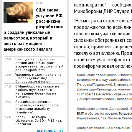
неоднократно", — сообщил
22:53
США снова
Минобороны ДНР Эдуард Б
уступили РФ:
"Несмотря на скорое введ
российские
разработчик
продолжаются по всей лин
и создали уникальный
горловском участке линии
рельсотрон, который в
силовики обстреливают се
шесть раз мощнее
города, применяя запрещ
американского аналога
тяжелую артиллерию. Про
донецком участке фронта: 
Никогда не поздно: 57-
17:03
летний актер Хью Грант
проинформировал ополчене
вскоре станет отцом в пятый
раз - подробности
Украинец может поехать на
12:25
"Евровидение" под
белорусским флагом
В Минобороны указали на
17:55
любопытную деталь в
нападении боевиков на
Хмеймим
Российские военные
19:26
показали, чем террористы
атаковали авиабазу
"Хмеймим"
Зрелищные кадры
16:47
сближения Су-30 и F-15 над
Балтикой
ВСЕ НОВОСТИ »