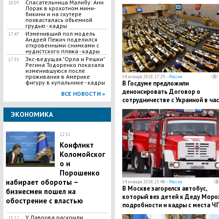
Спасательница Малибу: Ани
18:09
Лорак в крохотном мини-
бикини и на скутере
похвасталась объемной
грудью - кадры
Изменивший пол модель
17:47
Андрей Пежич поделился
откровенными снимками с
нудистского пляжа - кадры
Экс-ведущая "Орла и Решки"
17:33
Регина Тодоренко показала
изменившуюся после
проживания в Америке
14 января 2018, 17:29 —
Россия
фигуру в купальнике - кадры
В Госдуме предложили
денонсировать Договор о
ВСЕ НОВОСТИ »
сотрудничестве с Украиной в ча
признания границ – подробност
ЭКОНОМИКА
12:51
Конфликт
Коломойског
о и
Порошенко
набирает обороты –
14 января 2018, 15:48 —
Россия
В Москве загорелся автобус,
бизнесмен пошел на
который вез детей к Деду Мороз
обострение с властью
подробности и кадры с места Ч
У Лаврова раскрыли
15:12