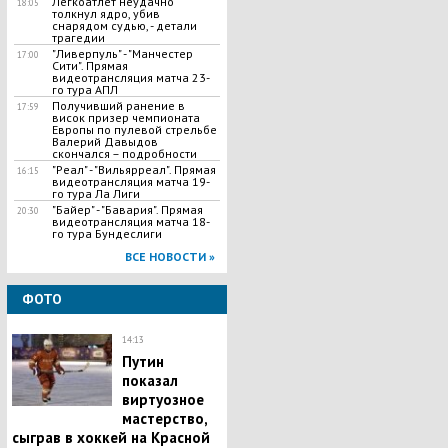
Легкоатлет неудачно
18:05
толкнул ядро, убив
снарядом судью, - детали
трагедии
"Ливерпуль" - "Манчестер
17:00
Сити". Прямая
видеотрансляция матча 23-
го тура АПЛ
Получивший ранение в
17:59
висок призер чемпионата
Европы по пулевой стрельбе
Валерий Давыдов
скончался – подробности
"Реал" - "Вильярреал". Прямая
16:15
видеотрансляция матча 19-
го тура Ла Лиги
"Байер" - "Бавария". Прямая
20:30
видеотрансляция матча 18-
го тура Бундеслиги
ВСЕ НОВОСТИ »
ФОТО
14:13
Путин
показал
виртуозное
мастерство,
сыграв в хоккей на Красной