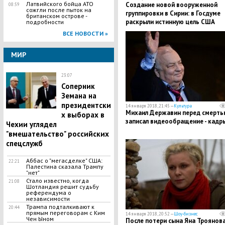
Латвийского бойца АТО
Создание новой вооруженной
08:59
сожгли после пыток на
группировки в Сирии: в Госдуме
британском острове -
раскрыли истинную цель США
подробности
ВСЕ НОВОСТИ »
МИР
23:07
Соперник
Земана на
президентски
14 января 2018, 21:45 —
Культура
​Михаил Державин перед смерть
х выборах в
записал видеообращение - кадр
Чехии углядел
"вмешательство" российских
спецслужб
Аббас о "мегасделке" США:
22:21
Палестина сказала Трампу
"нет"
Стало известно, когда
21:08
Шотландия решит судьбу
референдума о
независимости
Трампа подталкивают к
20:44
прямым переговорам с Ким
14 января 2018, 20:52 —
Шоу-бизнес
Чен Ыном
​После потери сына Яна Троянов