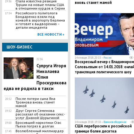
Стала известна реакция
19:36
вновь станет мамой
Турции на новые планы США
в отношении курдов в Сирии
Российского политолога
17:54
Бондаренко взяли под
конвой в аэропорту Берлина
и готовят к выдворению –
детали инцидента
ВСЕ НОВОСТИ »
ШОУ-БИЗНЕС
14 января 2018, 20:15 —
Россия
22:36
Воскресный вечер с Владимиром
​Супруга Игоря
Соловьевым от 14.01.2018: онла
Николаева
трансляция политического шоу
Юлия
Проскурякова
едва не родила в такси
​После потери сына Яна
20:52
Троянова вновь станет
мамой
​Друг Сергея Семенова
19:52
рассказал об оказании секс-
услуг Дианой Шурыгиной
​Бросивший наркотики Стас
14 января 2018, 19:10 —
Военное обозрение
19:00
США перебросили к российской
Пьеха погряз в долгах
​Возлюбленный миллиардер
границе более десятка
17:45