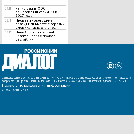
Регистрация ООО
13:35
пошаговая инструкция в
2017 году
Проведи новогодние
12:45
праздники вместе с героями
американских фильмов
Новый логотип: в Ideal
18:10
Pharma Peptide провели
рестайлинг
ВСЕ НОВОСТИ »
Свидетельство о регистрации СМИ ЭЛ № ФС 77 - 68342 выдано федеральной службой по надзору в
сфере связи, информационных технологий и массовых коммуникаций (Роскомнадзор) 16.01.2017 г.
Правила использования информации
©
Российский диалог