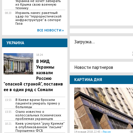
Украина не хочет забирать
из Крыма свою военную
технику
Израиль нанес ракетный
08:20
удар по "террористической
инфраструктуре" в секторе
Газа
ВСЕ НОВОСТИ »
Загрузка...
УКРАИНА
18:24
В МИД
Украины
Новости партнеров
назвали
Россию
КАРТИНА ДНЯ
"опасной страной", поставив
ее в один ряд с Сомали
В Киеве врачи бросили
13:53
пациента умирать прямо у
больницы
Стало известно о
13:35
колоссальных психических
проблемах украинцев
Киев усмотрел “руку Кремля”
10:21
в опубликованном “письме”
Порошенко ФСБ
14 января 2018, 22:43 —
Россия