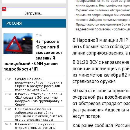
Загрузка...
РОССИЯ
23:06
В Народной милиции ЛНР з
Ha тpacce в
чуть больше часа соблюда
Югpe погиб
выocoкопост
линии соприкосновения, а
авленный
В 01:20 ВСУ с направления
полицейский - СМИ узнали
позиции ополченцев в райо
подробности ЧП
из минометов калибра 82 
Создание новой
22:43
стрелкового оружия.
вооруженной группировки в
Сирии: в Госдуме раскрыли
истинную цель США
30 марта в зоне вооружен
В России ответили на планы
21:34
очередной раз возобнови
США создать 30-тысячную
вооруженную группировку в
от обстрелов страдают ра
Сирии
разграничения Авдеевка и 
На Сахалине полиция
21:03
забросала автомобиль
несут потери.
угонщика снежками, пытаясь
его остановить - кадры
В Севастополе мужчина
Как ранее сообщал "Россий
20:19
открыл огонь из ружья в