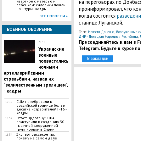
на переговорах по Донбас
квартире с матерью и
ребенком: силовики пошли
проинформировал, что кон
на штурм - кадры
когда состоится
разведени
ВСЕ НОВОСТИ »
станице Луганской.
ВОЕННОЕ ОБОЗРЕНИЕ
Теги:
,
Новости Донецка
Вооруженные с
,
ДНР - Донецкая Народная Республика
Присоединяйтесь к нам в Fa
20:18
Telegram. Будьте в курсе п
Украинские
военные
В закладки
похвастались
ночными
артиллерийскими
стрельбами, назвав их
"величественным зрелищем",
- кадры
США перебросили к
19:10
российской границе более
десятка истребителей F-16 -
кадры
Ответ Эрдогану: США
18:52
приступили к созданию 30-
тысячной вооруженной
группировки в Сирии
Эксперт рассекретил,
16:54
почему на самом деле