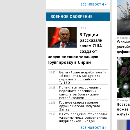
ВСЕ НОВОСТИ »
ВОЕННОЕ ОБОЗРЕНИЕ
19:15
В Турции
15 января 2
рассказали,
Украина
зачем США
россий
создают
дефицит
новую военизированную
детали
группировку в Сирии
Бельгийские истребители F-
18:40
16 подняты в воздух для
перехвата российских
Ту-160
Появилась информация о
16:28
перехвате российских
самолетов британскими
истребителями
15 января 2
Грозное сверхзвуковое
12:35
​Постр
оружие России напугало
может 
Запад
В Сети продемонстрировали
жилья -
09:58
ударную мощь современных
штурмовиков – кадры
ВСЕ НОВОСТИ »