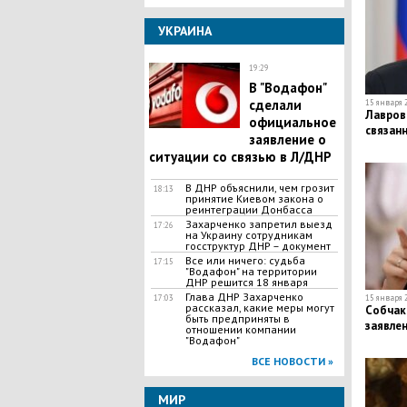
УКРАИНА
19:29
В "Водафон"
сделали
15 января 2
Лавров 
официальное
связанн
заявление о
ситуации со связью в Л/ДНР
В ДНР объяснили, чем грозит
18:13
принятие Киевом закона о
реинтеграции Донбасса
Захарченко запретил выезд
17:26
на Украину сотрудникам
госструктур ДНР – документ
Все или ничего: судьба
17:15
"Водафон" на территории
ДНР решится 18 января
Глава ДНР Захарченко
17:03
15 января 2
рассказал, какие меры могут
Собчак
быть предприняты в
заявле
отношении компании
"Водафон"
ВСЕ НОВОСТИ »
МИР