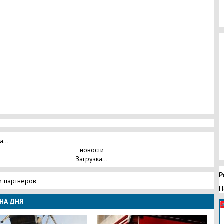
а...
новости
Загрузка...
Р
и партнеров
Н
НА ДНЯ