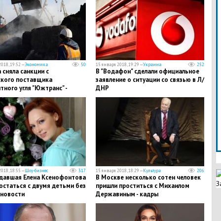
018, 19:52 —
Экономика
50
15 января 2018, 19:29 —
Украина
252
 сняла санкции с
В "Водафон" сделали официальное
ского поставщика
заявление о ситуации со связью в Л/
ного угля "Южтранс" -
ДНР
018, 18:55 —
Шоу-бизнес
317
15 января 2018, 18:29 —
Культура
206
адавшая Елена Ксенофонтова
​В Москве несколько сотен человек
З
остаться с двумя детьми без
пришли проститься с Михаилом
 новости
Державиным - кадры