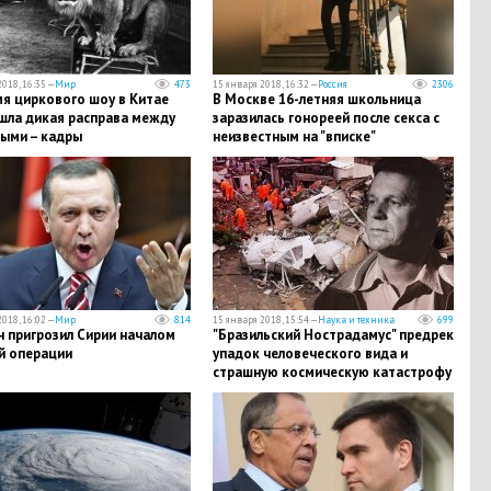
018, 16:35 —
Мир
473
15 января 2018, 16:32 —
Россия
2306
мя циркового шоу в Китае
В Москве 16-летняя школьница
шла дикая расправа между
заразилась гонореей после секса с
ыми – кадры
неизвестным на "вписке"
018, 16:02 —
Мир
814
15 января 2018, 15:54 —
Наука и техника
699
н пригрозил Сирии началом
"Бразильский Нострадамус" предрек
й операции
упадок человеческого вида и
страшную космическую катастрофу