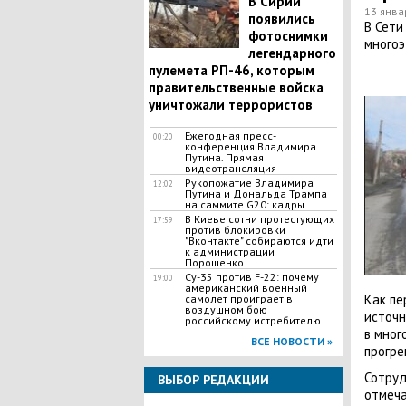
В Сирии
13 янва
появились
В Сети
фотоснимки
многоэ
легендарного
пулемета РП-46, которым
правительственные войска
уничтожали террористов
Ежегодная пресс-
00:20
конференция Владимира
Путина. Прямая
видеотрансляция
Рукопожатие Владимира
12:02
Путина и Дональда Трампа
на саммите G20: кадры
В Киеве сотни протестующих
17:59
против блокировки
"Вконтакте" собираются идти
к администрации
Порошенко
Су-35 против F-22: почему
19:00
американский военный
Как пе
самолет проиграет в
воздушном бою
источн
российскому истребителю
в мног
ВСЕ НОВОСТИ »
прогре
Сотруд
ВЫБОР РЕДАКЦИИ
отмеча