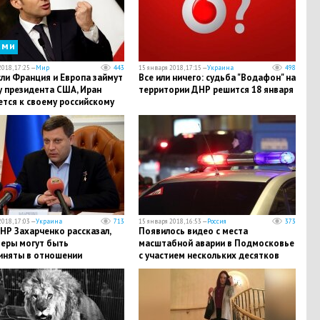
сми
018, 17:25 —
Мир
443
15 января 2018, 17:15 —
Украина
498
ли Франция и Европа займут
Все или ничего: судьба "Водафон" на
у президента США, Иран
территории ДНР решится 18 января
ется к своему российскому
ку
018, 17:03 —
Украина
713
15 января 2018, 16:53 —
Россия
373
НР Захарченко рассказал,
Появилось видео с места
меры могут быть
масштабной аварии в Подмосковье
иняты в отношении
с участием нескольких десятков
ии "Водафон"
автомобилей