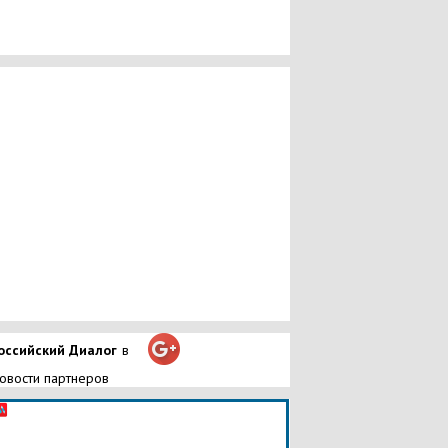
оссийский Диалог
в
овости партнеров