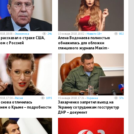
018, 18:08 —
Экономика
246
15 января 2018, 18:02 —
Новости 18+
802
рассказал о страхе США,
Алена Водонаева полностью
ом с Россией
обнажилась для обложки
глянцевого журнала Maxim -
откровенные кадры
018, 17:54 —
Россия
1093
15 января 2018, 17:26 —
Украина
376
 снова отличилась
Захарченко запретил выезд на
нием о Крыме – подробности
Украину сотрудникам госструктур
ДНР – документ