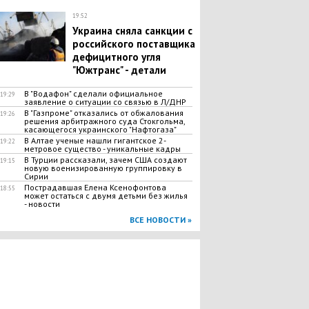
19:52
Украина сняла санкции с
российского поставщика
дефицитного угля
"Южтранс" - детали
В "Водафон" сделали официальное
19:29
заявление о ситуации со связью в Л/ДНР
В "Газпроме" отказались от обжалования
19:26
решения арбитражного суда Стокгольма,
касающегося украинского "Нафтогаза"
В Алтае ученые нашли гигантское 2-
19:22
метровое существо - уникальные кадры
В Турции рассказали, зачем США создают
19:15
новую военизированную группировку в
Сирии
​Пострадавшая Елена Ксенофонтова
18:55
может остаться с двумя детьми без жилья
- новости
ВСЕ НОВОСТИ »