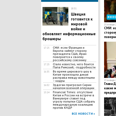
18:31
Швеция
ино
готовится к
мировой
15 января 2
СМИ: ес
войне и
сторон
обновляет информационные
поверн
брошюры
союзни
СМИ: если Франция и
17:25
Европа займут сторону
президента США, Иран
повернется к своему
российскому союзнику
Стало известно, чего боится
17:23
Папа Римский, - подробности
Во время циркового шоу в
16:35
Китае произошла дикая
расправа между животными
– кадры
15 января 2
Глава Д
Эрдоган пригрозил Сирии
16:02
началом военной операции
какие 
Financial Times: отсутствие
предпр
15:14
Китая и России на встрече в
компан
Ванкувере ставит под
угрозу попытки США собрать
международную коалицию
против КНДР
ВСЕ НОВОСТИ »