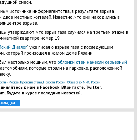
здушной смеси.
ным источника информагентства, в результате взрыва
и двое местных жителей. Известно, что они находились в
эпицентре взрыва.
цы утверждают, что взрыв газа случился на третьем этаже в
мнатной квартире номер 19.
йский Диалог
" уже писал о взрыве газа с последующим
м, который произошел в жилом доме Рязани.
был настолько мощным, что
обломки стен нанесли серьезный
автомобилям, которые стояли на парковке, расположенной
леку.
ости - Москва
,
Происшествия
,
Новости России
,
Общество
,
МЧС России
диняйтесь к нам в Facebook, ВКонтакте, Twitter,
am. Будьте в курсе последних новостей.
закладки