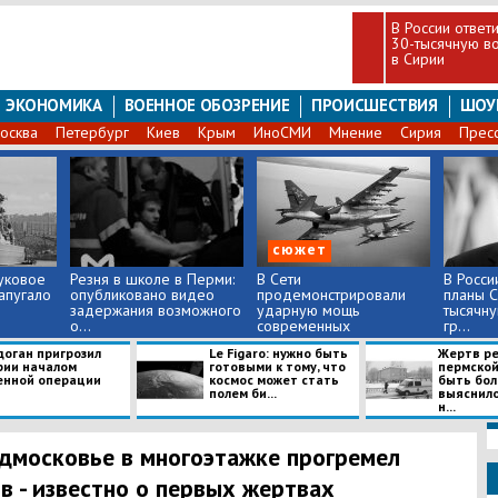
В России ответ
30-тысячную в
в Сирии
ЭКОНОМИКА
ВОЕННОЕ ОБОЗРЕНИЕ
ПРОИСШЕСТВИЯ
ШОУ
осква
Петербург
Киев
Крым
ИноСМИ
Мнение
Сирия
Прес
сюжет
уковое
Резня в школе в Перми:
В Сети
В Росси
апугало
опубликовано видео
продемонстрировали
планы С
задержания возможного
ударную мощь
тысячн
о...
современных
гр...
штурмовиков – ...
доган пригрозил
Le Figaro: нужно быть
Жертв ре
рии началом
готовыми к тому, что
пермской
енной операции
космос может стать
быть бол
полем би...
выяснило
н...
дмосковье в многоэтажке прогремел
в - известно о первых жертвах