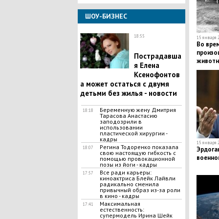
ШОУ-БИЗНЕС
18:55
15 января 2
Во вре
произо
Пострадавша
животн
я Елена
Ксенофонтов
а может остаться с двумя
детьми без жилья - новости
Беременную жену Дмитрия
18:18
Тарасова Анастасию
заподозрили в
использовании
пластической хирургии -
кадры
15 января 2
Регина Тодоренко показала
18:07
Эрдога
свою настоящую гибкость с
военно
помощью провокационной
позы из йоги - кадры
Все ради карьеры:
17:57
киноактриса Блейк Лайвли
радикально сменила
привычный образ из-за роли
в кино - кадры
Максимальная
17:41
естественность:
супермодель Ирина Шейк