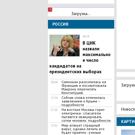
Загрузка...
РОССИЯ
18:14
В ЦИК
назвали
максимально
е число
кандидатов на
президентских выборах
Симоньян разозлилась на
18:04
Загрузк
Францию и посоветовала
Макрону перечитать
Конституцию
Собчак снова отличилась
17:54
заявлением о Крыме –
подробности
Новост
На востоке Москвы горит
17:20
электричка - спасатели
пытаются эвакуировать
сотни человек: подробности
КАРТИ
Мир атакует страшный
17:01
вирус, однако лечить его
будет приятно - ученые