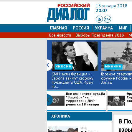
15 января 2018
20:07
ГЛАВНАЯ
РОССИЯ
УКРАИНА
МИР
Все новости
Выборы Президента 2018
М
иносми
мнение
СМИ: если Франция и
Грозное сверхзв
Европа займут сторону
оружие России н
президента США, Иран
Запад
по...
Все или ничего: судьба
Эр
"Водафон" на
Си
территории ДНР
во
решится 18 января
ХРОНИКА
В По
взры
20:45