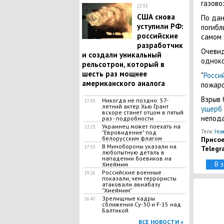
газово
22:53
США снова
По дан
уступили РФ:
погибл
российские
самом 
разработчик
Очевид
и создали уникальный
одноко
рельсотрон, который в
шесть раз мощнее
"
Росси
американского аналога
пожаро
Взрыв 
Никогда не поздно: 57-
17:03
летний актер Хью Грант
ущерб
вскоре станет отцом в пятый
непода
раз - подробности
Украинец может поехать на
12:25
Теги:
Нов
"Евровидение" под
белорусским флагом
Присое
В Минобороны указали на
17:55
Telegr
любопытную деталь в
нападении боевиков на
В 
Хмеймим
Российские военные
19:26
показали, чем террористы
атаковали авиабазу
"Хмеймим"
Зрелищные кадры
16:47
сближения Су-30 и F-15 над
Балтикой
ВСЕ НОВОСТИ »