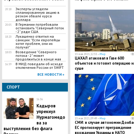
Эксперты углядели
20:18
спланированную акцию в
резком обвале курса
доллара
В Германии потребовали
20:05
остановить "Северный поток
- 2" ради США
Лукашенко ответил на
18:20
санкции: "Если европейцы
хотят проблем, они их
получат"
Возведение "Северного
18:03
13 мая 2021, 12:55 —
Мир
потока - 2" может
ЦАХАЛ атаковал в Газе 600
продолжиться в конце мая
объектов и готовит операцию н
В МИД поведали об исходе
16:59
отключения России от SWIFT
суше
ВСЕ НОВОСТИ »
СПОРТ
16:36
Кадыров
упрекнул
Нурмагомедо
13 мая 2021, 09:49 —
Мир
ва за
СМИ: в случае автономии Донба
ЕС прогнозирует преграждение
выступления без флага
вхождения Украины в НАТО