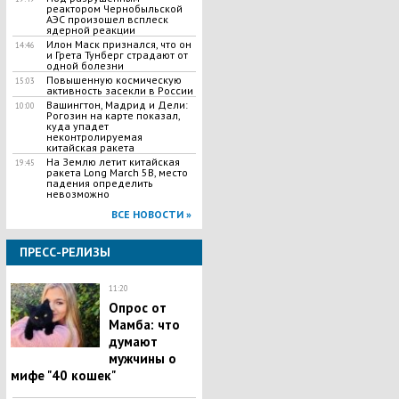
реактором Чернобыльской
АЭС произошел всплеск
ядерной реакции
Илон Маск признался, что он
14:46
и Грета Тунберг страдают от
одной болезни
Повышенную космическую
15:03
активность засекли в России
Вашингтон, Мадрид и Дели:
10:00
Рогозин на карте показал,
куда упадет
неконтролируемая
китайская ракета
На Землю летит китайская
19:45
ракета Long March 5B, место
падения определить
невозможно
ВСЕ НОВОСТИ »
ПРЕСС-РЕЛИЗЫ
11:20
Опрос от
Мамба: что
думают
мужчины о
мифе "40 кошек"