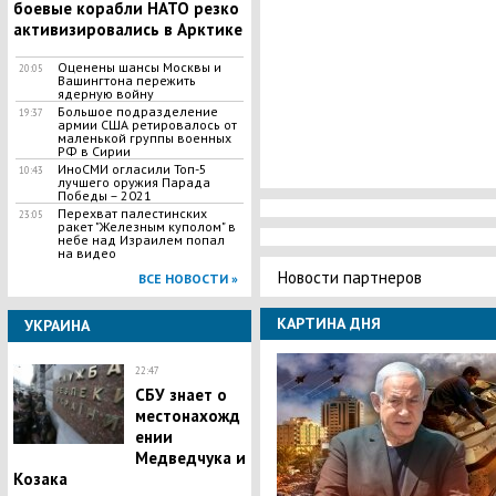
боевые корабли НАТО резко
активизировались в Арктике
Оценены шансы Москвы и
20:05
Вашингтона пережить
ядерную войну
Большое подразделение
19:37
армии США ретировалось от
маленькой группы военных
РФ в Сирии
ИноСМИ огласили Топ-5
10:43
лучшего оружия Парада
Победы – 2021
Перехват палестинских
23:05
ракет "Железным куполом" в
небе над Израилем попал
на видео
Новости партнеров
ВСЕ НОВОСТИ »
КАРТИНА ДНЯ
УКРАИНА
22:47
СБУ знает о
местонахожд
ении
Медведчука и
Козака