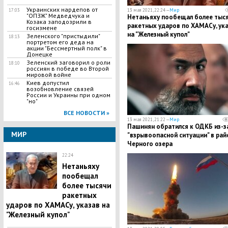
Украинских нардепов от
17:03
13 мая 2021, 22:24 —
Мир
"ОПЗЖ" Медведчука и
Нетаньяху пообещал более тыс
Козака заподозрили в
ракетных ударов по ХАМАСу, ук
госизмене
на "Железный купол"
Зеленского "пристыдили"
18:13
портретом его деда на
акции "Бессмертный полк" в
Донецке
Зеленский заговорил о роли
18:10
россиян в победе во Второй
мировой войне
Киев допустил
16:46
возобновление связей
России и Украины при одном
"но"
ВСЕ НОВОСТИ »
13 мая 2021, 21:22 —
Мир
Пашинян обратился к ОДКБ из-з
МИР
"взрывоопасной ситуации" в рай
Черного озера
22:24
Нетаньяху
пообещал
более тысячи
ракетных
ударов по ХАМАСу, указав на
"Железный купол"