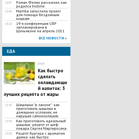
Роман Фелик рассказал, как
13:07
родился Instime
Mamba запустила проект
11:00
для помощи бездомным
кошкам
19-я конференция CIEP
13:23
запланирована в
Шэньчжэне на апрель 2021
ВСЕ НОВОСТИ »
ЕДА
09:09
Как быстро
сделать
охлаждающи
й напиток: 3
лучших рецепта от жары
Шашлыки "в законе": как
21:45
приготовить шашлык в
домашних условиях, не
нарушая самоизоляцию
Как приготовить идеальный
17:05
шашлык​: рецепт от шеф-
повара Сергея Мартиросяна
Рецепт бургера с ароматом
17:03
дымка: как быстро