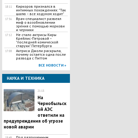
Киркоров признался в
18:11
интимных похождениях: "Так
шалю – все ходуном ходит"
Врач-специалист развеял
17:56
миф о возобновлении
зрения с помощью моркови
и черники
Не стало актрисы Киры
17:12
Крейлис-Петровой –
"последней комической
старухи" Петербурга
Актриса Джоли раскрыла,
17:08
почему остается одна после
развода с Питтом
ВСЕ НОВОСТИ »
НАУКА И ТЕХНИКА
21:13
На
Чернобыльск
ой АЭС
ответили на
предупреждения об угрозе
новой аварии
Под разрушенным
19:49