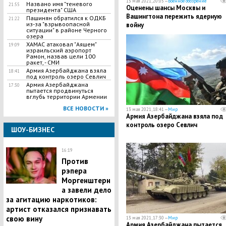
13 мая 2021, 20:05 —
Военное обозрение
Названо имя "теневого
21:55
Оценены шансы Москвы и
президента" США
Вашингтона пережить ядерную
Пашинян обратился к ОДКБ
21:22
из-за "взрывоопасной
войну
ситуации" в районе Черного
озера
ХАМАС атаковал "Аяшем"
19:09
израильский аэропорт
Рамон, назвав цели 100
ракет, - СМИ
Армия Азербайджана взяла
18:41
под контроль озеро Севлич
Армия Азербайджана
17:30
пытается продвинуться
вглубь территории Армении
ВСЕ НОВОСТИ »
13 мая 2021, 18:41 —
Мир
Армия Азербайджана взяла под
контроль озеро Севлич
ШОУ-БИЗНЕС
16:19
Против
рэпера
Моргенштерн
а завели дело
за агитацию наркотиков:
артист отказался признавать
свою вину
13 мая 2021, 17:30 —
Мир
Армия Азербайджана пытается