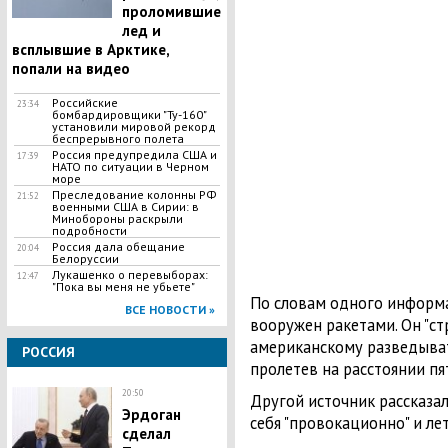
проломившие
лед и
всплывшие в Арктике,
попали на видео
Российские
23:34
бомбардировщики "Ту-160"
установили мировой рекорд
беспрерывного полета
Россия предупредила США и
17:39
НАТО по ситуации в Черном
море
Преследование колонны РФ
21:52
военными США в Сирии: в
Минобороны раскрыли
подробности
Россия дала обещание
20:04
Белоруссии
​Лукашенко о перевыборах:
12:47
"Пока вы меня не убьете"
По словам одного информа
ВСЕ НОВОСТИ »
вооружен ракетами. Он "ст
американскому разведыват
РОССИЯ
пролетев на расстоянии пят
20:50
Другой источник рассказал
Эрдоган
себя "провокационно" и лет
сделал