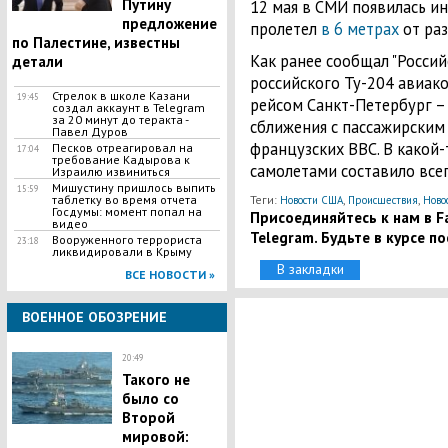
Путину
12 мая в СМИ появилась и
предложение
пролетел
в 6 метрах
от ра
по Палестине, известны
Как ранее сообщал "Россий
детали
российского Ту-204 авиак
​Стрелок в школе Казани
19:45
рейсом Санкт-Петербург –
создал аккаунт в Telegram
за 20 минут до теракта -
сближения с пассажирским
Павел Дуров
французских ВВС. В какой
Песков отреагировал на
17:04
требование Кадырова к
самолетами составило всег
Израилю извиниться
Мишустину пришлось выпить
15:59
таблетку во время отчета
Теги:
,
,
Новости США
Происшествия
Ново
Госдумы: момент попал на
Присоединяйтесь к нам в Fa
видео
Telegram. Будьте в курсе п
Вооруженного террориста
23:18
ликвидировали в Крыму
В закладки
ВСЕ НОВОСТИ »
ВОЕННОЕ ОБОЗРЕНИЕ
20:49
Такого не
было со
Второй
мировой: