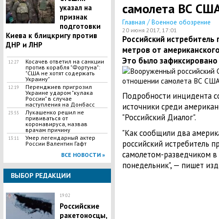
самолета ВС СШ
указал на
признак
/
Главная
Военное обозрение
подготовки
20 июня 2017, 17:01
Киева к блицкригу против
Российский истребитель 
ДНР и ЛНР
метров от американского
Это было зафиксировано 
​Косачев ответил на санкции
12:27
против корабля "Фортуна":
"США не хотят содержать
Украину"
Перенджиев пригрозил
12:19
Украине ударом "кулака
Подробности инцидента со
России" в случае
наступления на Донбасс
источники среди американ
Лукашенко решил не
23:55
"Российский Диалог".
прививаться от
коронавируса, назвав
врачам причину
"Как сообщили два америк
Умер легендарный актер
13:11
российский истребитель п
России Валентин Гафт
самолетом-разведчиком в 
ВСЕ НОВОСТИ »
понедельник", — пишет изд
ВЫБОР РЕДАКЦИИ
19:02
Российские
ракетоносцы,