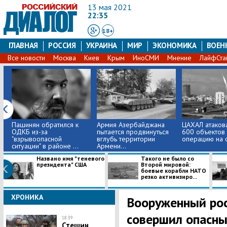
13 мая 2021
22:35
18+
ГЛАВНАЯ
РОССИЯ
УКРАИНА
МИР
ЭКОНОМИКА
ВОЕН
Все новости
Москва
Киев
Крым
ИноСМИ
Мнение
ЛайфСта
Пашинян обратился к
Армия Азербайджана
ЦАХАЛ атакова
ОДКБ из-за
пытается продвинуться
600 объектов 
"взрывоопасной
вглубь территории
операцию на 
ситуации" в районе ...
Армени...
Названо имя "теневого
Такого не было со
президента" США
Второй мировой:
боевые корабли НАТО
резко активизиро...
ХРОНИКА
Вооруженный рос
совершил опасны
18:39
Стешин