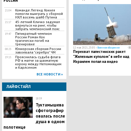
России
Команде Легенд Хоккея
21:04
помогли выиграть у сборной
НХЛ восемь шайб Путина
45-летний Кличко задумал
21:17
вернуться на ринг, чтобы
забрать чемпионский пояс
Пятикратный чемпион
19:47
России Роман Кох
трагически погиб на
тренировке
12 мая 2021, 23:05 —
Военное обозрение
Юниорская сборная России
08:23
Перехват палестинских ракет
завоевала "серебро" ЧМ
"Железным куполом" в небе над
Прояснилась судьба флага
19:15
РФ в матче за шахматную
Израилем попал на видео
корону между Непомнящим
и Карлсеном
ВСЕ НОВОСТИ »
ЛАЙФСТАЙЛ
18:59
Туктамышева
сфотографир
овалась после
душа в одном
полотенце