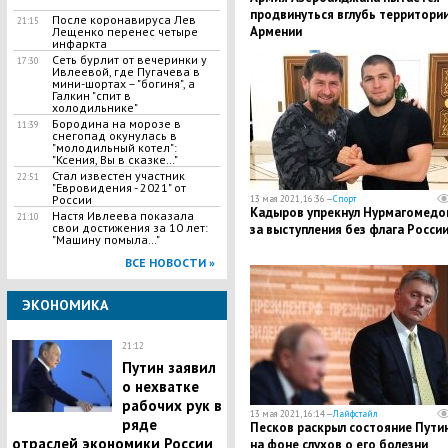
продвинуться вглубь территори
После коронавируса Лев
21:15
Армении
Лещенко перенес четыре
инфаркта
Сеть бурлит от вечеринки у
17:30
Ивлеевой, где Пугачева в
мини-шортах – "богиня", а
Галкин "спит в
холодильнике"
Бородина на морозе в
11:39
снегопад окунулась в
"молодильный котел":
"Ксения, Вы в сказке…"
Стал известен участник
22:51
"Евровидения - 2021" от
России
13 мая 2021, 16:36 —
Спорт
Кадыров упрекнул Нурмагомедо
Настя Ивлеева показала
21:10
свои достижения за 10 лет:
за выступления без флага Росси
"Машину помыла…"
ВСЕ НОВОСТИ »
ЭКОНОМИКА
21:12
Путин заявил
о нехватке
рабочих рук в
13 мая 2021, 16:14 —
Лайфстайл
ряде
Песков раскрыл состояние Пути
отраслей экономики России
на фоне слухов о его болезни