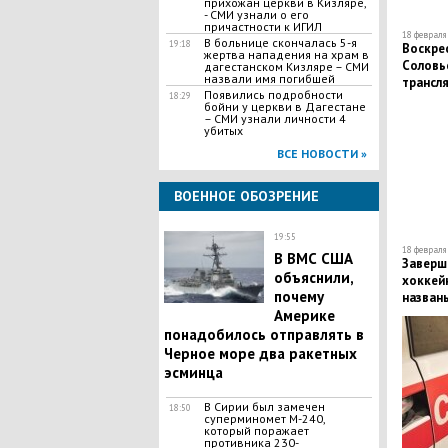
прихожан церкви в Кизляре,
- СМИ узнали о его
причастности к ИГИЛ
18 февраля 
В больнице скончалась 5-я
19:18
Воскре
жертва нападения на храм в
Соловье
дагестанском Кизляре – СМИ
назвали имя погибшей
трансл
​Появились подробности
18:29
бойни у церкви в Дагестане
– СМИ узнали личности 4
убитых
ВСЕ НОВОСТИ »
ВОЕННОЕ ОБОЗРЕНИЕ
19:55
18 февраля 
В ВМС США
Заверш
объяснили,
хоккейн
почему
назван
Америке
России
понадобилось отправлять в
Черное море два ракетных
эсминца
В Сирии был замечен
18:50
суперминомет М-240,
который поражает
противника 230-