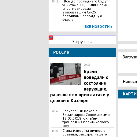
“Все до последнего будут
20:11
уничтожены”, – Клинцевич
спрогнозировал
атаковавшим Су-25
боевикам незавидную
участь
ВСЕ НОВОСТИ »
Загрузка...
РОССИЯ
Загрузк
20:39
​Врачи
поведали о
Новост
состоянии
верующих,
КАРТИ
раненных во время атаки у
церкви в Кизляре
Воскресный вечер с
20:32
Владимиром Соловьевым от
18.02.2018: онлайн-
трансляция политического
шоу
​Стала известна личность
19:26
боевика, расстрелявшего