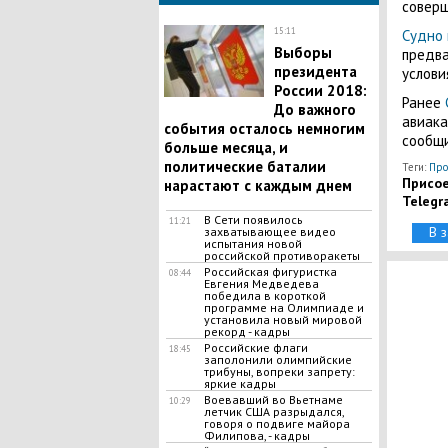
соверш
15:11
Судно 
Выборы
предва
президента
услови
России 2018:
Ранее
До важного
авиака
события осталось немногим
сообщи
больше месяца, и
политические баталии
Теги:
Про
Присое
нарастают с каждым днем
Telegr
В Сети появилось
11:21
В 
захватывающее видео
испытания новой
российской противоракеты
Российская фигуристка
08:44
Евгения Медведева
победила в короткой
программе на Олимпиаде и
установила новый мировой
рекорд - кадры
Российские флаги
18:45
заполонили олимпийские
трибуны, вопреки запрету:
яркие кадры
Воевавший во Вьетнаме
10:29
летчик США разрыдался,
говоря о подвиге майора
Филипова, - кадры