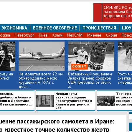
СМИ: ВКС РФ т
разгромили баз
террористов в 
ЭКОНОМИКА
ВОЕННОЕ ОБОЗРЕНИЕ
ПРОИСШЕСТВИЯ
ШОУ
осква
Петербург
Киев
Крым
ИноСМИ
Мнение
Сирия
Прес
сюжет
онзу на
Не долетел всего 22 км:
Взбешенный решением
Россия 
нгист
обнародовано место
Знарка тренер сборной
схватка
крушения ATR-72 с
США требовал от своих
америка
деся...
х...
оявились
Неонацисты
Тренер с
дробности бойни у
атаковали здание
по хокке
ркви в Дагестане –
Россотрудничества в
скандал 
 узнали личност...
Киеве и разгромили
после пор
Сбе...
ение пассажирского самолета в Иране:
о известное точное количество жертв