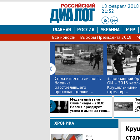
18 февраля 2018
21:32
ГЛАВНАЯ
РОССИЯ
УКРАИНА
МИР
Все новости
Выборы Президента 2018
М
​Стала известна личность
Завоевавший бр
боевика,
ОИ – 2018 керли
расстрелявшего
Крушельницкий
прихожан церкви ...
отреагир...
Медальный зачет
​П
Олимпиады – 2018:
по
Россия празднует
це
успех в лыжных гонк...
СМИ
ХРОНИКА
Круш
стал
15:11