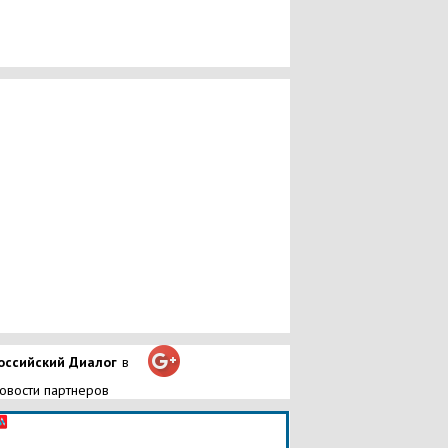
оссийский Диалог
в
овости партнеров