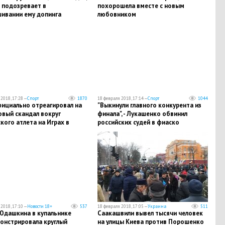
 подозревает в
похорошела вместе с новым
ивании ему допинга
любовником
2018, 17:28 —
Спорт
1870
18 февраля 2018, 17:14 —
Спорт
1044
ициально отреагировал на
"Выкинули главного конкурента из
овый скандал вокруг
финала", - Лукашенко обвинил
кого атлета на Играх в
российских судей в фиаско
ане
спортсмена из Белоруссии
2018, 17:10 —
Новости 18+
537
18 февраля 2018, 17:05 —
Украина
511
 Юдашкина в купальнике
Саакашвили вывел тысячи человек
онстрировала круглый
на улицы Киева против Порошенко