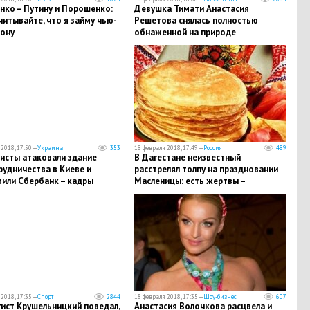
нко – Путину и Порошенко:
​Девушка Тимати Анастасия
читывайте, что я займу чью-
Решетова снялась полностью
рону
обнаженной на природе
2018, 17:50 —
Украина
353
18 февраля 2018, 17:49 —
Россия
489
исты атаковали здание
В Дагестане неизвестный
удничества в Киеве и
расстрелял толпу на праздновании
мили Сбербанк – кадры
Масленицы: есть жертвы –
подробности
2018, 17:35 —
Спорт
2844
18 февраля 2018, 17:35 —
Шоу-бизнес
607
гист Крушельницкий поведал,
​Анастасия Волочкова расцвела и