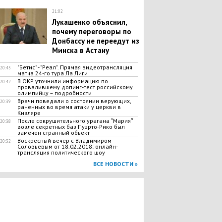
21:02
Лукашенко объяснил,
почему переговоры по
Донбассу не переедут из
Минска в Астану
"Бетис" - "Реал". Прямая видеотрансляция
20:45
матча 24-го тура Ла Лиги
В ОКР уточнили информацию по
20:42
провалившему допинг-тест российскому
олимпийцу – подробности
​Врачи поведали о состоянии верующих,
20:39
раненных во время атаки у церкви в
Кизляре
После сокрушительного урагана ʺМарияʺ
20:38
возле секретных баз Пуэрто-Рико был
замечен странный объект
Воскресный вечер с Владимиром
20:32
Соловьевым от 18.02.2018: онлайн-
трансляция политического шоу
ВСЕ НОВОСТИ »