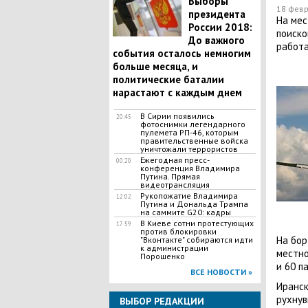
Выборы
18 февр
президента
На мес
России 2018:
поиско
До важного
работа
события осталось немногим
больше месяца, и
политические баталии
нарастают с каждым днем
В Сирии появились
20:45
фотоснимки легендарного
пулемета РП-46, которым
правительственные войска
уничтожали террористов
Ежегодная пресс-
00:20
конференция Владимира
Путина. Прямая
видеотрансляция
Рукопожатие Владимира
12:02
Путина и Дональда Трампа
на саммите G20: кадры
В Киеве сотни протестующих
17:59
против блокировки
На бор
"Вконтакте" собираются идти
к администрации
местно
Порошенко
и 60 п
ВСЕ НОВОСТИ »
Иранск
рухнув
ВЫБОР РЕДАКЦИИ