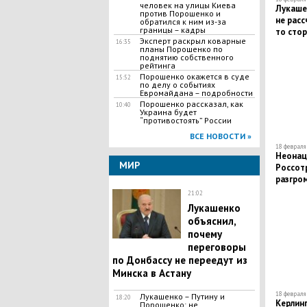
человек на улицы Киева
Лукаше
против Порошенко и
не расс
обратился к ним из-за
границы – кадры
то сто
Эксперт раскрыл коварные
16:35
планы Порошенко по
поднятию собственного
рейтинга
Порошенко окажется в суде
15:52
по делу о событиях
Евромайдана – подробности
Порошенко рассказал, как
10:40
Украина будет
“противостоять” России
ВСЕ НОВОСТИ »
18 февраля 
Неонац
МИР
Россотр
разгро
21:02
Лукашенко
объяснил,
почему
переговоры
по Донбассу не переедут из
Минска в Астану
18 февраля 
Лукашенко – Путину и
18:20
​Керлин
Порошенко: не