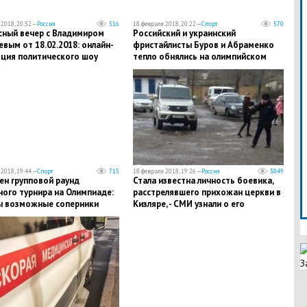
2018, 20:32 —
Россия
516
18 февраля 2018, 20:22 —
Спорт
570
сный вечер с Владимиром
Российский и украинский
вым от 18.02.2018: онлайн-
фристайлисты Буров и Абраменко
яция политического шоу
тепло обнялись на олимпийском
пьедестале – кадры дня
2018, 19:44 —
Спорт
715
18 февраля 2018, 19:26 —
Россия
3849
ен групповой раунд
​Стала известна личность боевика,
ого турнира на Олимпиаде:
расстрелявшего прихожан церкви в
ы возможные соперники
Кизляре, - СМИ узнали о его
 по ¼ финала
причастности к ИГИЛ
З