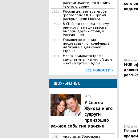
рассчитывайте, что я займу
кого он
чью-то сторону
подмеш
Россия делает все, чтобы
18:02
"расколоть" США – Трамп
раскрыл цели Москвы
В США рассказали, почему
17:25
они могут вмешиваться в
выборы других стран, а
Россия – нет
Лукашенко оценил
15:57
последствия от конфликта
на Украине для своей
страны
Новая авиакатастрофа:
13:54
самолет упал на жилой дом
18 февраля 
– есть жертвы. Кадры
МОК оф
допинг
ВСЕ НОВОСТИ »
российс
Пхенчх
ШОУ-БИЗНЕС
18:42
​У Сергея
Жукова и его
супруги
произошло
важное событие в жизни
18 февраля 
​Галина
продем
​Анастасия Волочкова
17:35