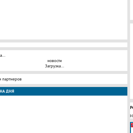
а...
новости
Загрузка...
и партнеров
НА ДНЯ
Р
Н