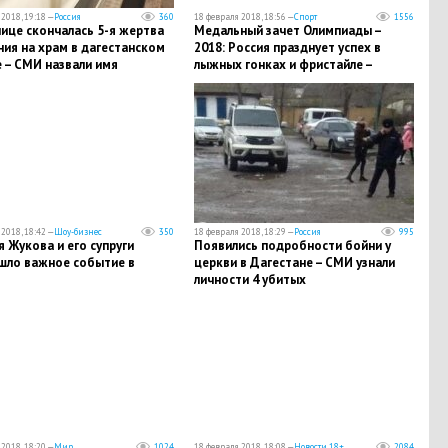
2018, 19:18 —
Россия
360
18 февраля 2018, 18:56 —
Спорт
1556
ице скончалась 5-я жертва
Медальный зачет Олимпиады –
ия на храм в дагестанском
2018: Россия празднует успех в
 – СМИ назвали имя
лыжных гонках и фристайле –
ей
таблица
2018, 18:42 —
Шоу-бизнес
350
18 февраля 2018, 18:29 —
Россия
995
ея Жукова и его супруги
​Появились подробности бойни у
шло важное событие в
церкви в Дагестане – СМИ узнали
личности 4 убитых
2018, 18:20 —
Мир
1024
18 февраля 2018, 18:08 —
Новости 18+
2084