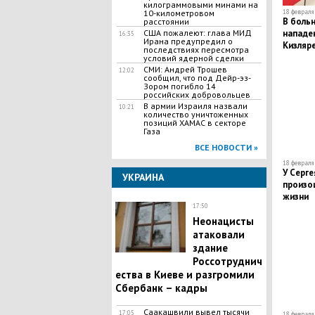
килограммовыми минами на
10-километровом
18 февраля 
В больн
расстоянии
США пожалеют: глава МИД
нападен
16:35
Ирана предупредил о
Кизляре
последствиях пересмотра
погибш
условий ядерной сделки
СМИ: Андрей Трошев
12:02
сообщил, что под Дейр-эз-
Зором погибло 14
российских добровольцев
В армии Израиля назвали
10:21
количество уничтоженных
позиций ХАМАС в секторе
Газа
ВСЕ НОВОСТИ »
18 февраля 
​У Серг
УКРАИНА
произо
жизни
17:50
Неонацисты
атаковали
здание
Россотруднич
ества в Киеве и разгромили
Сбербанк – кадры
Саакашвили вывел тысячи
17:05
18 февраля 