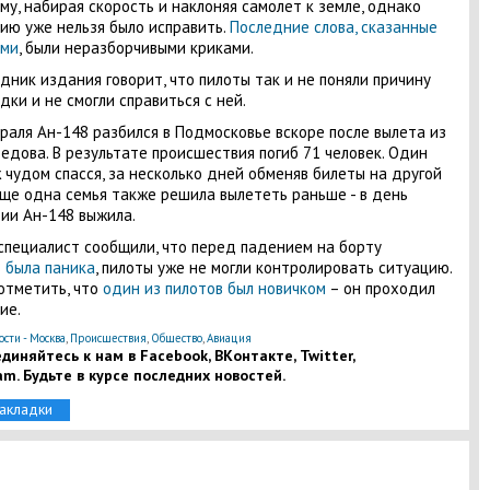
му, набирая скорость и наклоняя самолет к земле, однако
ию уже нельзя было исправить.
Последние слова, сказанные
ами
, были неразборчивыми криками.
дник издания говорит, что пилоты так и не поняли причину
дки и не смогли справиться с ней.
раля Ан-148 разбился в Подмосковье вскоре после вылета из
дова. В результате происшествия погиб 71 человек. Один
 чудом спасся, за несколько дней обменяв билеты на другой
еще одна семья также решила вылететь раньше - в день
ии Ан-148 выжила.
специалист сообщили, что перед падением на борту
8
была паника
, пилоты уже не могли контролировать ситуацию.
отметить, что
один из пилотов был новичком
– он проходил
ие.
ости - Москва
,
Происшествия
,
Общество
,
Авиация
диняйтесь к нам в Facebook, ВКонтакте, Twitter,
am. Будьте в курсе последних новостей.
закладки