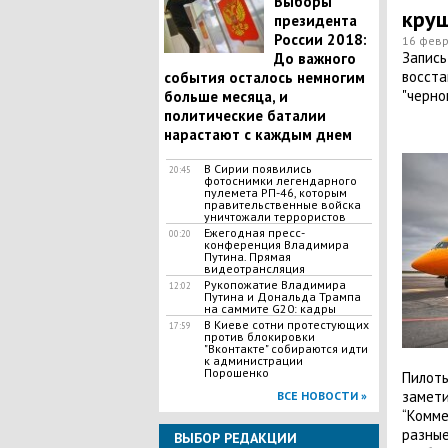
Выборы
круш
президента
России 2018:
16 февр
Запись
До важного
восста
события осталось немногим
"черно
больше месяца, и
политические баталии
нарастают с каждым днем
В Сирии появились
20:45
фотоснимки легендарного
пулемета РП-46, которым
правительственные войска
уничтожали террористов
Ежегодная пресс-
00:20
конференция Владимира
Путина. Прямая
видеотрансляция
Рукопожатие Владимира
12:02
Путина и Дональда Трампа
на саммите G20: кадры
В Киеве сотни протестующих
17:59
против блокировки
"Вконтакте" собираются идти
к администрации
Порошенко
Пилоты
замети
ВСЕ НОВОСТИ »
“Комме
разные
ВЫБОР РЕДАКЦИИ