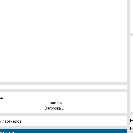
а...
новости
Загрузка...
Р
и партнеров
Н