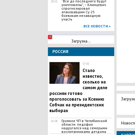
“Все до последнего будут
20:11
уничтожены”, – Клинцевич
спрогнозировал
атаковавшим Су-25
боевикам незавидную
участь
ВСЕ НОВОСТИ »
Загрузка...
РОССИЯ
17:35
Стало
известно,
сколько на
самом деле
россиян готово
проголосовать за Ксению
Загрузк
Собчак на президентских
выборах
Громкое ЧП в Челябинской
16:58
Новост
области: педофил
надругался над семерыми
воспитанниками детдома