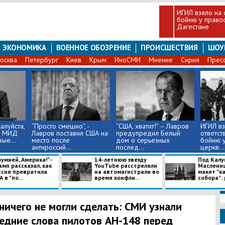
​ИГИЛ взяло на 
бойню у право
Дагестане
ЭКОНОМИКА
ВОЕННОЕ ОБОЗРЕНИЕ
ПРОИСШЕСТВИЯ
ШОУ
осква
Петербург
Киев
Крым
ИноСМИ
Мнение
Сирия
Прес
алуйста,
​“Просто смешно”, -
​“США, хватит!” – Лавров
​ИГИЛ в
ва МИД
Лавров поставил США на
предупредил Белый
ответст
ые...
место после
дом о серьезных
бойню у
антироссий...
послед...
церкв...
умней, Америка!" -
14-летнюю звезду
Под Калу
мп рассказал, как
YouTube расстреляли
Маслениц
ссия превратила
на автомагистрали во
макет "к
 в "по...
время конфли...
собора": 
ничего не могли сделать: СМИ узнали
едние слова пилотов АН-148 перед