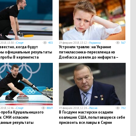
2018, 13:30 —
Спорт
453
19 февраля 2018, 13:12 —
Украина
567
звестно, когда будут
Устроили травлю: на Украине
ны официальные результаты
пятиклассника-переселенца из
-пробы В керлингиста
Донбасса довели до инфаркта –
ьницкого
кадры
2018, 12:46 —
Спорт
8869
19 февраля 2018, 12:24 —
Россия
702
-проба Крушельницкого
В Госдуме мастерски осадили
: СМИ огласили
коалицию США, попытавшуюся себе
анные результаты
присвоить все лавры в Сирии