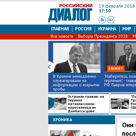
19 февраля 2018
17:50
ГЛАВНАЯ
РОССИЯ
УКРАИНА
МИР
Все новости
Выборы Президента 2018
М
сюжет
В Кремле немедленно
"Наберитесь, пож
отреагировали на
терпения", - гла
информацию о вскрытии
РФ Лавров вперв
пробы ...
Устроили травлю: на
"По
Украине
Тра
пятиклассника-
Ро
переселенца из
США
Донбасса дове...
ХРОНИКА
Они 
посл
15:11