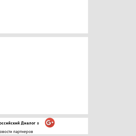
оссийский Диалог
в
овости партнеров