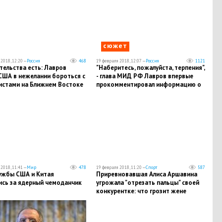
сюжет
2018, 12:20 —
Россия
468
19 февраля 2018, 12:07 —
Россия
1121
тельства есть: Лавров
"Наберитесь, пожалуйста, терпения",
США в нежелании бороться с
- глава МИД РФ Лавров впервые
истами на Ближнем Востоке
прокомментировал информацию о
"сотнях" погибших россиян в Сирии
2018, 11:41 —
Мир
478
19 февраля 2018, 11:20 —
Спорт
587
ужбы США и Китая
Приревновавшая Алиса Аршавина
ись за ядерный чемоданчик
угрожала "отрезать пальцы" своей
конкурентке: что грозит жене
футболиста - подробности