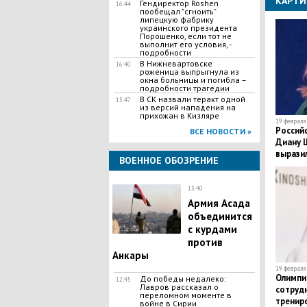
КАРТИ
Гендиректор Roshen
16:44
пообещал "сгноить"
липецкую фабрику
украинского президента
Порошенко, если тот не
выполнит его условия, -
подробности
​В Нижневартовске
16:40
роженица выпрыгнула из
окна больницы и погибла –
подробности трагедии
​В СК назвали теракт одной
15:47
из версий нападения на
прихожан в Кизляре
19 февраля 
Россий
ВСЕ НОВОСТИ »
Диану Ш
выразил
ВОЕННОЕ ОБОЗРЕНИЕ
карьер
13:40
Армия Асада
объединится
с курдами
против
Анкары
19 февраля 
Олимпий
До победы недалеко:
12:45
Лавров рассказал о
сотруд
переломном моменте в
тренир
войне в Сирии