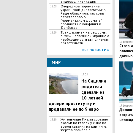
видеоролике - кадры
Очередное поражение
16:05
украинской дипломатии: в
Раде объяснили, как срыв
переговоров в
"нормандском формате"
повлияет на конфликт в
Донбассе
Транш взамен на реформы:
15:29
в МВФ напомнили Украине о
необходимости выполнения
19 февраля 
обязательств
Стало и
ВСЕ НОВОСТИ »
оглаше
допинг
Крушел
МИР
17:05
На Сицилии
родители
сделали из
10-летней
дочери проститутку и
19 февраля 
продавали ее по 9 евро
Допинг
вскрыта
Жительнице Индии сорвало
неожид
13:10
скальп на глазах у сына во
время катания на картинге:
жертва погибла в