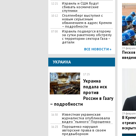
спортсм
Израиль и США будут
12:21
сбивать космические
извест
спутники
​Столтенберг выступил с
10:12
новым серьезным
обвинением в адрес Кремля
– подробности
Израиль подвергся второму
07:00
за сутки ракетному обстрелу
с территории сектора Газа –
детали
19 февраля 
ВСЕ НОВОСТИ »
Песков 
введен
УКРАИНА
17:25
Украина
подала иск
против
России в Гаагу
– подробности
19 февраля 
Известная украинская
16:50
В Крем
журналистка опубликовала
видео “пьяного” Порошенко
отреаг
Порошенко нарушил
16:23
вскрыти
авторские права в своем
Крушел
предвыборном