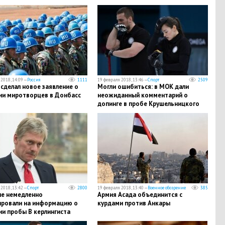
енки Загитовой - стали
ны подробности
2018, 14:09 —
Россия
1111
19 февраля 2018, 13:46 —
Спорт
2509
сделал новое заявление о
Могли ошибиться: в МОК дали
ии миротворцев в Донбасс
неожиданный комментарий о
допинге в пробе Крушельницкого
2018, 13:42 —
Спорт
2800
19 февраля 2018, 13:40 —
Военное обозрение
385
ле немедленно
Армия Асада объединится с
ировали на информацию о
курдами против Анкары
и пробы В керлингиста
ьницкого