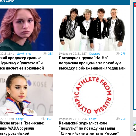
НА ДНЯ
2018, 16:41 —
Шоу-бизнес
285
19 февраля 2018, 16:17 —
Культура
279
ский продюсер сравнил
Популярная группа "На-На"
урыгину с "унитазом" и
попросила прощение за похабную
ся насчет ее вокальной
выходку с обнаженными ягодицами
ы - подробности
- кадры
2018, 15:30 —
Спорт
1521
19 февраля 2018, 15:06 —
Спорт
760
ские игры в Пхенчхане:
Канадский журналист-хам
ники WADA сорвали
“пошутил” по поводу названия
З
овку российской
“Олимпийские атлеты из России”