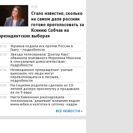
17:35
Стало известно, сколько
на самом деле россиян
готово проголосовать за
Ксению Собчак на
президентских выборах
Украина подала иск против России в
17:25
Гаагу – подробности
Звезда телесериала "Доктор Хаус"
17:19
обвинила эпатажного Мэрилина Мэнсона
в сексуальных домогательствах -
подробности
Неожиданное превращение: ученые
17:16
выяснили, что люди могут
перевоплощаться в лягушек, -
подробности
На Сицилии родители сделали из 10-
17:05
летней дочери проститутку и продавали
ее по 9 евро
Настя Каменских разочаровала
17:00
поклонников "дешевым" внешним видом:
мини-юбка и колготки в сеточку - кадры
ВСЕ НОВОСТИ »