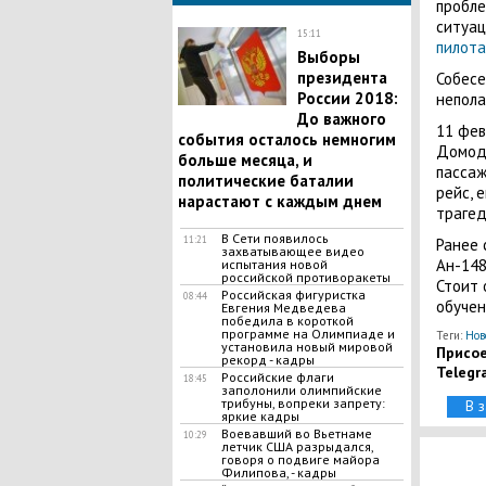
пробле
ситуац
15:11
пилот
Выборы
президента
Собесе
России 2018:
непола
До важного
11 фев
события осталось немногим
Домоде
больше месяца, и
пассаж
политические баталии
рейс, 
нарастают с каждым днем
трагед
В Сети появилось
11:21
Ранее 
захватывающее видео
Ан-14
испытания новой
российской противоракеты
Стоит 
Российская фигуристка
08:44
обучен
Евгения Медведева
победила в короткой
программе на Олимпиаде и
Теги:
Нов
установила новый мировой
Присое
рекорд - кадры
Telegr
Российские флаги
18:45
заполонили олимпийские
трибуны, вопреки запрету:
В 
яркие кадры
Воевавший во Вьетнаме
10:29
летчик США разрыдался,
говоря о подвиге майора
Филипова, - кадры