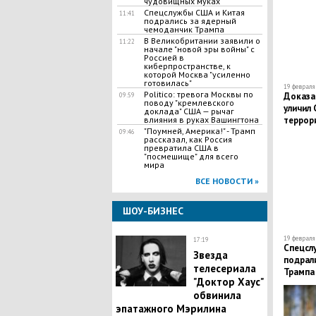
чудовищных муках
Спецслужбы США и Китая
11:41
подрались за ядерный
чемоданчик Трампа
В Великобритании заявили о
11:22
начале "новой эры войны" с
Россией в
киберпространстве, к
которой Москва "усиленно
готовилась"
19 февраля 
Politico: тревога Москвы по
Доказа
09:59
поводу "кремлевского
уличил 
доклада" США — рычаг
влияния в руках Вашингтона
террор
"Поумней, Америка!" - Трамп
09:46
рассказал, как Россия
превратила США в
"посмешище" для всего
мира
ВСЕ НОВОСТИ »
ШОУ-БИЗНЕС
19 февраля 
17:19
Спецсл
Звезда
подрал
телесериала
Трампа
"Доктор Хаус"
обвинила
эпатажного Мэрилина