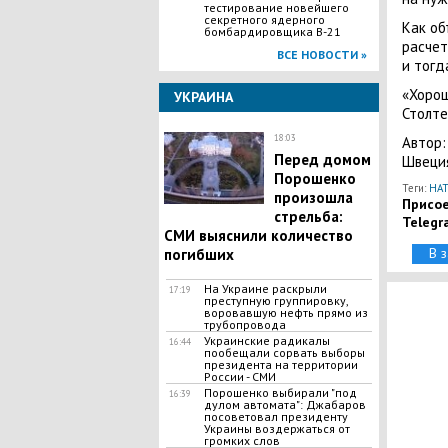
тестирование новейшего
секретного ядерного
Как об
бомбардировщика B-21
расчет
ВСЕ НОВОСТИ »
и тогд
«Хорош
УКРАИНА
Столте
18:03
Автор:
Перед домом
Швеция
Порошенко
Теги:
НА
произошла
Присое
стрельба:
Telegr
СМИ выяснили количество
В 
погибших
​На Украине раскрыли
17:19
преступную группировку,
воровавшую нефть прямо из
трубопровода
​Украинские радикалы
16:44
пообещали сорвать выборы
президента на территории
России - СМИ
Порошенко выбирали "под
16:39
дулом автомата": Джабаров
посоветовал президенту
Украины воздержаться от
громких слов