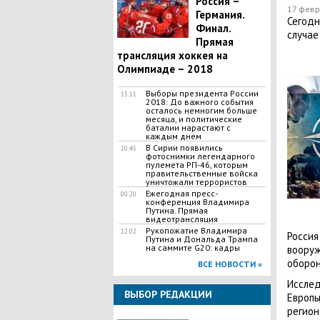
Россия –
17 февр
Германия.
Сегодн
Финал.
случае
Прямая
трансляция хоккея на
Олимпиаде – 2018
Выборы президента России
15:11
2018: До важного события
осталось немногим больше
месяца, и политические
баталии нарастают с
каждым днем
В Сирии появились
20:45
фотоснимки легендарного
пулемета РП-46, которым
правительственные войска
уничтожали террористов
Ежегодная пресс-
00:20
конференция Владимира
Путина. Прямая
видеотрансляция
Рукопожатие Владимира
12:02
Россия
Путина и Дональда Трампа
на саммите G20: кадры
вооруж
оборон
ВСЕ НОВОСТИ »
Исслед
ВЫБОР РЕДАКЦИИ
Европы
регион