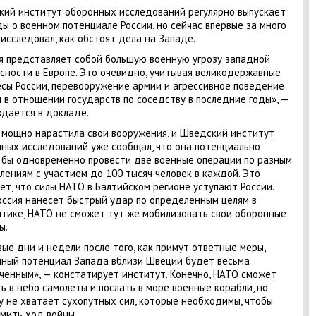
ий институт оборонных исследований регулярно выпускает
ы о военном потенциале России, но сейчас впервые за много
 исследовал, как обстоят дела на Западе.
я представляет собой большую военную угрозу западной
сности в Европе. Это очевидно, учитывая великодержавные
сы России, перевооружение армии и агрессивное поведение
 в отношении государств по соседству в последние годы», —
дается в докладе.
 мощно нарастила свои вооружения, и Шведский институт
ных исследований уже сообщал, что она потенциально
 бы одновременно провести две военные операции по разным
лениям с участием до 100 тысяч человек в каждой. Это
ет, что силы НАТО в Балтийском регионе уступают России.
оссия нанесет быстрый удар по определенным целям в
тике, НАТО не сможет тут же мобилизовать свои оборонные
ы.
вые дни и недели после того, как примут ответные меры,
ный потенциал Запада вблизи Швеции будет весьма
ченным», — констатирует институт. Конечно, НАТО сможет
ь в небо самолеты и послать в море военные корабли, но
у не хватает сухопутных сил, которые необходимы, чтобы
мить ход войны.