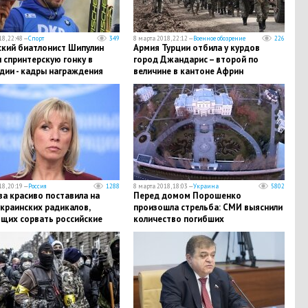
8, 22:48 —
Спорт
349
8 марта 2018, 22:12 —
Военное обозрение
226
ский биатлонист Шипулин
​Армия Турции отбила у курдов
 спринтерскую гонку в
город Джандарис – второй по
дии - кадры награждения
величине в кантоне Африн
8, 20:19 —
Россия
1288
8 марта 2018, 18:03 —
Украина
5802
а красиво поставила на
Перед домом Порошенко
краинских радикалов,
произошла стрельба: СМИ выяснили
щих сорвать российские
количество погибших
ы