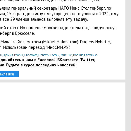
ъявил генеральный секретарь НАТО Йенс Столтенберг, по
ам, 15 стран достигнут двухпроцентного уровня к 2024 году,
а все 29 членов альянса выполнят эту задачу.
ий старт. Но нам еще многое надо сделать», — подчеркнул
нберг в Брюсселе.
 Микаэль Хольмстрём (Mikael Holmström), Dagens Nyheter,
. Использован перевод "ИноСМИ.РУ".
ТО
,
Армия России
,
Евросоюз
,
Новости России
,
Мнение
,
Военная техника
диняйтесь к нам в Facebook, ВКонтакте, Twitter,
am. Будьте в курсе последних новостей.
закладки