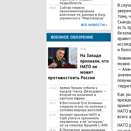
подробности
В случ
Собчак нервно
14:10
уверен
прокомментировала
внесение ее данных в базу
тому, 
украинского “Миротворца”
Сканди
ВСЕ НОВОСТИ »
есть п
безопа
ВОЕННОЕ ОБОЗРЕНИЕ
правит
исслед
и боес
22:35
На Западе
Уязвим
признали, что
можно 
НАТО не
— Алан
может
значен
противостоять России
получи
террит
​Армия Турции отбила у
22:12
курдов город Джандарис –
Как ук
второй по величине в
кантоне Африн
прежде
​B Bocточной Гуте боевики
20:17
принят
открыли огонь по колонне с
сотнями миpных жителей
НАТО в
Эксперт призвал НАТО и
17:17
всего 
США учиться принимать
поражения, а не "истерить"
НАТО р
из-за покупки Турцией С-400
В Пентагоне анонсировали
на нуж
13:31