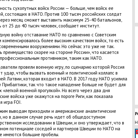
ность сухопутных войск России — больше, чем войск ее
й, состоящих в НАТО. Против 100 тысяч российских солдат
ерез месяц сможет выставить максимум 25-40 батальонов,
ь от 25 до 40 тысяч человек, сообщает институт.
дную войну отставание НАТО по сравнению с Советским
 компенсировалось более высоким качеством войск, то есть
современными вооружениями. Но сейчас это уже не так.
ь преимущество скорее на стороне России», что касается
 профессиональным противником, таким как НАТО.
ователи провели военную игру, по сценарию которой Россия
т удар, чтобы вызвать военный и политический коллапс в
ей Латвии, которая входит в НАТО. В 2017 году НАТО усилила
 Прибалтики, так что такое нападение больше не будет для
х «легкой военной прогулкой». Но всего через два дня
ские войска уже окажутся на пороге Риги, как показала
я игра FOI.
жим выводам приходили и американские аналитические
Р
, но в данном случае речь идет об общедоступном
Н
рственном исследовании в Швеции, и оно утверждает, что в
ном потенциале соседей и партнеров Швеции по НАТО на
е имеются большие пробелы.