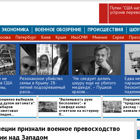
Путин: “США на
устроив перево
ЭКОНОМИКА
ВОЕННОЕ ОБОЗРЕНИЕ
ПРОИСШЕСТВИЯ
ШОУ
осква
Петербург
Киев
Крым
ИноСМИ
Мнение
Сирия
Прес
е не
Резонансное убийство
“Не следует делить
Едва не
 в США
семьи в Крыму: 28-
шкуру еще не убитого
парашют
ны,
летний подозреваемый
медведя”, – Пушков
бескон
расск...
красив...
падение
рошенко выбирали
"Выламывать руки
Порошен
од дулом автомата":
бесполезно", - в
"предска
абаров
Совфеде колко
распад –
советовал
ответили на истерику
назвали 
зиден...
П...
еции признали военное превосходство
ии над Западом