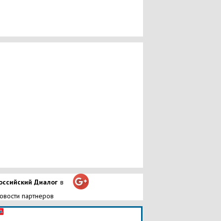
оссийский Диалог
в
овости партнеров