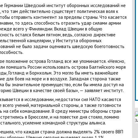
ае Германии Шведский институт оборонных исследований не
, что там действительно существует политическая воля к
чтобы отправить контингент за пределы страны. Что касается
навии, то здесь способность отразить удар силами армии
режде всего у Финляндии. Вклад Швеции в общую
сность остался белым пятном, ведь, согласно директиве
ельственной канцелярии, у Института оборонных
ований не было задачи оценивать шведскую боеготовность
пособность.
ое положение острова Готланд все же упоминается. «Неясно,
ли помешать России использовать острова Балтийского моря
ды, Готланд и Борнхольм. Это могло бы иметь важнейшее
ие для боев на море и в воздухе. Западная сторона также
ла бы значительное преимущество, если бы имела доступ на
орию Швеции в качестве своей базы», — заявляет институт.
азывается в исследовании, недостатки сил НАТО касаются
 всего учений, материальной стороны, а также готовности
ь на себя командование. В среду министры обороны стран
стретились в Брюсселе, и на повестке дня стояло, помимо
З
остального, усиление командной структуры альянса.
ешила, что каждая страна должна выделять 2% своего ВВП
ды обороны. Швеция сегодня выделяет около 1,1%.