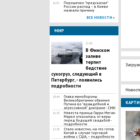
Порошенко "предсказал"
16:01
России распад – в Киеве
назвали причину
ВСЕ НОВОСТИ »
МИР
21:30
​B Финском
заливе
терпит
Загрузк
бедствие
cyxoгpyз, следующий в
Петербург, - появились
подробности
Новост
​Глава минобороны
18:44
Великобритании обвинил
КАРТИ
Путина во "вpaждебной и
агpeccивной" доктрине - СМИ
Невеста принца Гарри Меган
16:10
Маркл отказалась от веры
перед будущей свадьбой -
подробности
​Стало известно, на что готов
12:58
Китай в случае торговой
войны с США, – подробности