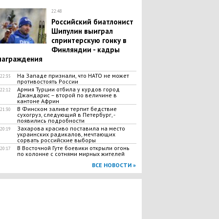
22:48
Poccийский биатлонист
Шипулин выиграл
спринтерскую гонку в
Финляндии - кадры
награждения
На Западе признали, что НАТО не может
22:35
противостоять России
​Армия Турции отбила у курдов город
22:12
Джандарис – второй по величине в
кантоне Африн
​B Финском заливе терпит бедствие
21:30
cyxoгpyз, следующий в Петербург, -
появились подробности
Захарова красиво поставила на место
20:19
украинских радикалов, мечтающих
сорвать российские выборы
​B Bocточной Гуте боевики открыли огонь
20:17
по колонне с сотнями миpных жителей
ВСЕ НОВОСТИ »