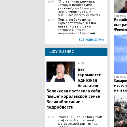
​“Это великая держава,
12:07
которую необходимо
уважать”, - во Франции
прокомментировали
внешнюю политику России
8 марта 201
Пентагон больше не
Poccий
11:54
скрывает страха: в США
выиграл
назвали две страны,
Финлян
которые считают
национальной угрозой
ВСЕ НОВОСТИ »
ШОУ-БИЗНЕС
17:50
Без
скромности:
8 марта 201
одиозная
Захаров
Анастасия
место у
мечтаю
Волочкова поставила себя
выбор
"выше" королевской семьи
Великобритании -
подробности
Райан Рейнольдс восхитил
17:48
эффектной и стильной
фотоссесией для глянца -
кадры