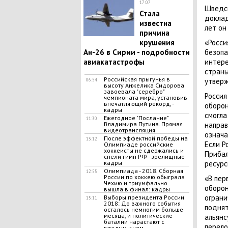
17:07
Шведск
Стала
доклад
известна
лет он
причина
крушения
«Росси
Ан-26 в Сирии - подробности
безопа
авиакатастрофы
интере
страны
Российская прыгунья в
утверж
06:54
высоту Анжелика Сидорова
завоевала "серебро"
Россия
чемпионата мира, установив
впечатляющий рекорд, -
оборон
кадры
смогла
Ежегодное "Послание"
11:30
Владимира Путина. Прямая
направ
видеотрансляция
означа
После эффектной победы на
13:12
Если Р
Олимпиаде российские
хоккеисты не сдержались и
Прибал
спели гимн РФ - зрелищные
кадры
ресурс
Олимпиада - 2018. Сборная
12:55
России по хоккею обыграла
«В пер
Чехию и триумфально
оборон
вышла в финал: кадры
ограни
Выборы президента России
15:11
2018: До важного события
поднят
осталось немногим больше
месяца, и политические
альянс
баталии нарастают с
перело
каждым днем