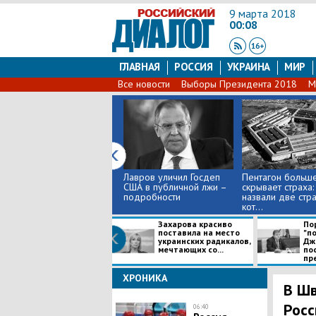
9 марта 2018
00:08
ГЛАВНАЯ
РОССИЯ
УКРАИНА
МИР
Все новости
Выборы Президента 2018
М
Лавров уличил Госдеп
Пентагон больш
США в публичной лжи –
скрывает страха:
подробности
назвали две стра
кот...
Захарова красиво
По
поставила на место
"п
украинских радикалов,
Дж
мечтающих со...
по
пре
ХРОНИКА
В Шв
Росс
06:40