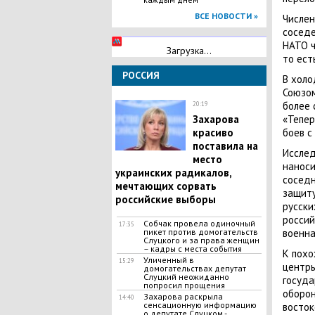
ВСЕ НОВОСТИ »
Числен
соседе
НАТО ч
Загрузка...
то ест
РОССИЯ
В холо
Союзом
более 
20:19
Захарова
«Тепер
красиво
боев с
поставила на
Исслед
место
наноси
украинских радикалов,
соседн
мечтающих сорвать
защиту
российские выборы
русски
россий
​Собчак провела одиночный
17:35
пикет против домогательств
военна
Слуцкого и за права женщин
– кадры с места события
К похо
Уличенный в
15:29
центры
домогательствах депутат
Слуцкий неожиданно
госуда
попросил прощения
оборон
​Захарова раскрыла
14:40
сенсационную информацию
восток
о депутате Слуцком -