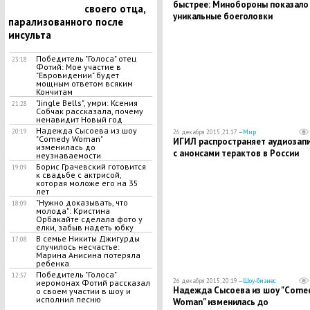
быстрее: Минобороны показало
своего отца,
уникальные боеголовки
парализованного после
инсульта
Победитель "Голоса" отец
23:18
Фотий: Мое участие в
"Евровидении" будет
мощным ответом всяким
Кончитам
"Jingle Bells", умри: Ксения
21:28
Собчак рассказала, почему
ненавидит Новый год
Надежда Сысоева из шоу
20:19
26 декабря 2015, 21:17 —
Мир
"Comedy Woman"
ИГИЛ распространяет аудиозап
изменилась до
с анонсами терактов в России
неузнаваемости
Борис Грачевский готовится
19:09
к свадьбе с актрисой,
которая моложе его на 35
лет
"Нужно доказывать, что
18:09
молода": Кристина
Орбакайте сделала фото у
елки, забыв надеть юбку
В семье Никиты Джигурды
17:08
случилось несчастье:
Марина Анисина потеряла
ребенка
Победитель "Голоса"
12:57
26 декабря 2015, 20:19 —
Шоу-бизнес
иеромонах Фотий рассказал
Надежда Сысоева из шоу "Come
о своем участии в шоу и
исполнил песню
Woman" изменилась до