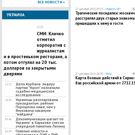
ВСЕ НОВОСТИ »
27 декабря 2015, 09:15 —
Новости 18+
Трагические посиделки: москвич
УКРАИНА
расстрелял двух старых знакомы
пришедших к нему в гости
12:35
СМИ: Кличко
отметил
корпоратив с
журналистам
и в простеньком ресторане, а
потом отгулял на 20 тыс.
долларов за закрытыми
дверями
27 декабря 2015, 08:30 —
Мир
Карта боевых действий в Сирии 
баз российской армии от 27.12.1
Дело Корбана: лидеру
12:22
партии "Укроп" назначили
судебно-медицинское
исследование
Украинцы разочарованы
10:46
президентом: рейтинг
Порошенко ниже, чем у
Януковича накануне
"майдана"
Декоммунизация шагает по
09:46
Украине: в Харькове снесли
очередной памятник Ленину
Главные новости и
06:30
обстановка в ДНР и ЛНР