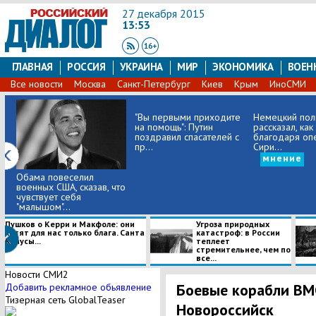
27 декабря 2015
13:53
ГЛАВНАЯ
РОССИЯ
УКРАИНА
МИР
ЭКОНОМИКА
ВОЕН
Все новости
Москва
Санкт-Петербург
Киев
Крым
ИноСМИ
"Вы первыми приходите
Немецкий пол
на помощь": Путин
рассказал, как
поздравил спасателей с
благодаря оп
пр...
Сири...
мнение
Обама повеселил
военных США, сказав, что
чувствует себя
"малышом"...
Пушков о Керри и Макфоле: они
Угроза природных
хотят для нас только блага. Санта
катастроф: в России
Клаусы...
теплеет
стремительнее, чем по
все...
Новости СМИ2
Боевые корабли ВМ
Добавить рекламное обьявление
Тизерная сеть GlobalTeaser
Новороссийск