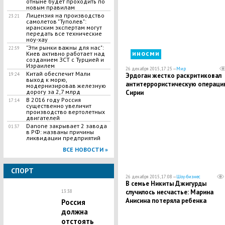
отныне будет проходить по
новым правилам
Лицензия на производство
23:21
самолетов "Туполев":
иранским экспертам могут
передать все технические
ноу-хау
"Эти рынки важны для нас":
22:59
иносми
Киев активно работает над
созданием ЗСТ с Турцией и
Израилем
26 декабря 2015, 17:25 —
Мир
Китай обеспечит Мали
Эрдоган жестко раскритиковал
19:24
выход к морю,
антитеррористическую операци
модернизировав железную
дорогу за 2,7 млрд
Сирии
​В 2016 году Россия
17:14
существенно увеличит
производство вертолетных
двигателей
Danone закрывает 2 завода
01:37
в РФ: названы причины
ликвидации предприятий
ВСЕ НОВОСТИ »
СПОРТ
26 декабря 2015, 17:08 —
Шоу-бизнес
В семье Никиты Джигурды
случилось несчастье: Марина
13:38
Анисина потеряла ребенка
Россия
должна
отстоять