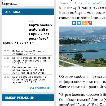
7 мая 2015, 10:35 —
Военное обозр
Загрузка...
​В пятницу, 8 мая, впервы
ХРОНИКА
Китая войдут в Новороссий
совместных российско-кит
08:30
Карта боевых
действий в
Сирии и баз
российской
армии от 27.12.15
Война в Сирии. Хроника
08:00
событий 27.12.15
Кризис отношений России и
07:15
Турции. Хроника событий
27.12.2015
Главные новости и
06:30
обстановка в ДНР и ЛНР
27.12. Хроника событий
Об этом сообщил представ
Карта боевых действий в
08:30
Сирии и баз российской
информации Министерств
армии от 26.12.15
Флоту капитан 1 ранга Иго
ВСЕ НОВОСТИ »
"Отряд боевых кораблей В
ВЫБОР РЕДАКЦИИ
Освободительной Армии (Н
кораблей "Линь И" "Вэй Фан