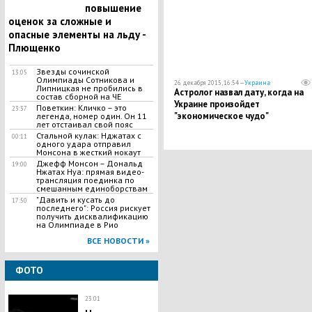
повышение
оценок за сложные и
опасные элементы на льду -
Плющенко
Звезды сочинской
13:05
Олимпиады Сотникова и
26 декабря 2015, 16:54 —
Украина
Липницкая не пробились в
Астролог назвал дату, когда на
состав сборной на ЧЕ
Украине произойдет
Поветкин: Кличко – это
23:37
"экономическое чудо"
легенда, номер один. Он 11
лет отстаивал свой пояс
Стальной кулак: Нджатах с
00:11
одного удара отправил
Монсона в жесткий нокаут
Джефф Монсон – Дональд
19:00
Нжатах Нуа: прямая видео-
трансляция поединка по
смешанным единоборствам
"Давить и кусать до
17:50
последнего": Россия рискует
получить дисквалификацию
на Олимпиаде в Рио
ВСЕ НОВОСТИ »
ФОТО
23:01