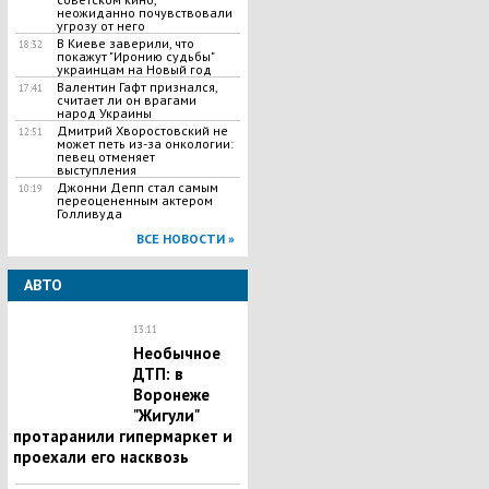
неожиданно почувствовали
угрозу от него
В Киеве заверили, что
18:32
покажут "Иронию судьбы"
украинцам на Новый год
Валентин Гафт признался,
17:41
считает ли он врагами
народ Украины
Дмитрий Хворостовский не
12:51
может петь из-за онкологии:
певец отменяет
выступления
Джонни Депп стал самым
10:19
переоцененным актером
Голливуда
ВСЕ НОВОСТИ »
АВТО
13:11
Необычное
ДТП: в
Воронеже
"Жигули"
протаранили гипермаркет и
проехали его насквозь