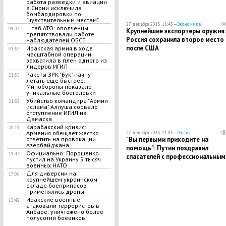
работа разведки и авиации
в Сирии исключила
бомбардировки по
"чувствительным местам"
27 декабря 2015, 11:43 —
Экономика
Штаб АТО: ополченцы
09:07
Крупнейшие экспортеры оружия:
препятствовали работе
Россия сохранила второе место
наблюдателей ОБСЕ
после США
Иракская армия в ходе
01:57
масштабной операции
захватила в плен одного из
лидеров ИГИЛ
Ракеты ЗРК "Бук" начнут
21:55
летать еще быстрее:
Минобороны показало
уникальные боеголовки
Убийство командира "Армии
21:33
ислама" Аллуша сорвало
отступление ИГИЛ из
Дамаска
Карабахский кризис:
20:19
Армения обещает жестко
27 декабря 2015, 11:05 —
Россия
"Вы первыми приходите на
ответить на провокации
Азербайджана
помощь": Путин поздравил
Официально: Порошенко
19:44
спасателей с профессиональным
пустил на Украину 5 тысяч
праздником
военных НАТО
Для диверсии на
17:06
крупнейшем украинском
складе боеприпасов
применялись дроны
Иракские военные
13:42
атаковали террористов в
Анбаре: уничтожено более
полусотни боевиков