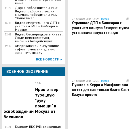
мина
Дарья-соблазнительница:
11:20
Видеоподборка лучших
снимков победительницы
"Холостяка"
27 декабря 2015, 13:09 —
Россия
Страшное ДТП в Башкирии с
Видео смертельного ДТП с
16:48
участием БМВ и байкера в
участием консула Венгрии: мужч
Москве
установили искусственную
Видео беспорядков в Киеве:
22:45
вентиляцию легких
Люди неистовствуют,
милиция бездействует
Американской выпускнице
19:42
туфли помешали удачно
закончить школу
ВСЕ НОВОСТИ »
ВОЕННОЕ ОБОЗРЕНИЕ
27 декабря 2015, 12:05 —
Россия
12:47
Пушков о Керри и Макфоле: они
Ирак отверг
хотят для нас только блага. Сан
Клаусы просто
турецкую
"руку
помощи" в
освобождении Мосула от
боевиков
Главком ВКС РФ: слаженная
11:21