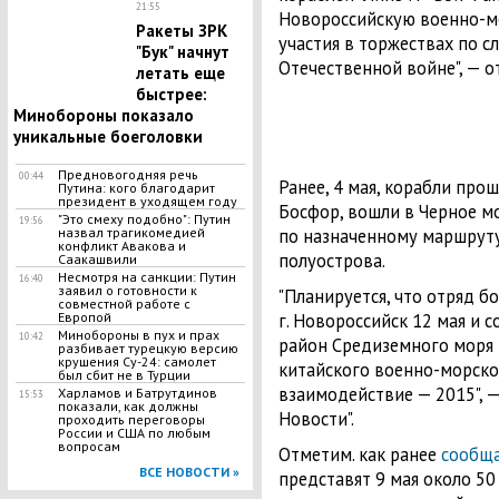
21:55
Новороссийскую военно-мор
Ракеты ЗРК
участия в торжествах по с
"Бук" начнут
Отечественной войне", — о
летать еще
быстрее:
Минобороны показало
уникальные боеголовки
Предновогодняя речь
00:44
Ранее, 4 мая, корабли пр
Путина: кого благодарит
президент в уходящем году
Босфор, вошли в Черное м
"Это смеху подобно": Путин
19:56
по назначенному маршрут
назвал трагикомедией
конфликт Авакова и
полуострова.
Саакашвили
Несмотря на санкции: Путин
16:40
заявил о готовности к
"Планируется, что отряд 
совместной работе с
г. Новороссийск 12 мая и 
Европой
Минобороны в пух и прах
10:42
район Средиземного моря 
разбивает турецкую версию
крушения Су-24: самолет
китайского военно-морско
был сбит не в Турции
взаимодействие — 2015", 
Харламов и Батрутдинов
15:53
показали, как должны
Новости".
проходить переговоры
России и США по любым
вопросам
Отметим. как ранее
сообща
ВСЕ НОВОСТИ »
представят 9 мая около 5