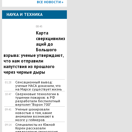
ВСЕ НОВОСТИ »
НАУКА И ТЕХНИКА
08:45
Карта
сверхцивилиз
аций до
Большого
взрыва: ученые утверждают,
что нам отправили
напутствия из прошлого
через черные дыры
Сенсационный вывод:
01:28
ученые НАСА доказали, что
на Марсе существует жизнь
Сверхновые технологии в
10:47
тушении пожаров: в РФ
разработали беспилотный
вертолет "Ворон 700"
Ученые шокировали
09:41
новостью о том, какие
аномалии возникают в
мозге у геймеров
Специалисты из Южной
09:14
Кореи рассказали
невероятную технологию