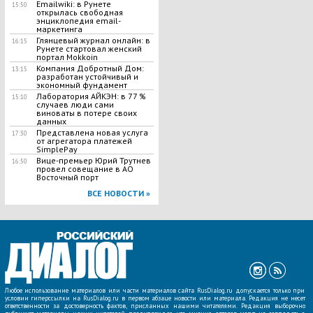
Emailwiki: в Рунете
15:50
открылась свободная
энциклопедия email-
маркетинга
Глянцевый журнал онлайн: в
16:15
Рунете стартовал женский
портал Mokkoin
Компания Добротный Дом:
13:15
разработан устойчивый и
экономный фундамент
Лаборатория АЙКЭН: в 77 %
15:10
случаев люди сами
виноваты в потере своих
данных
Представлена новая услуга
17:30
от агрегатора платежей
SimplePay
Вице-премьер Юрий Трутнев
16:50
провел совещание в АО
Восточный порт
ВСЕ НОВОСТИ »
Любое использование материалов или части материалов сайта RusDialog.ru допускается только при
условии гиперссылки на RusDialog.ru в первом абзаце новости или материала. Редакция не несет
ответственности за достоверность фактов, присланных нашими читателями. Редакция выборочно