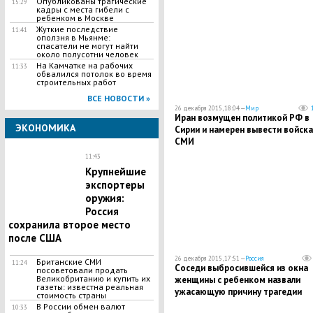
Опубликованы трагические
15:29
кадры с места гибели с
ребенком в Москве
Жуткие последствие
11:41
оползня в Мьянме:
спасатели не могут найти
около полусотни человек
На Камчатке на рабочих
11:33
обвалился потолок во время
строительных работ
ВСЕ НОВОСТИ »
26 декабря 2015, 18:04 —
Мир
Иран возмущен политикой РФ в
ЭКОНОМИКА
Сирии и намерен вывести войска,
СМИ
11:43
Крупнейшие
экспортеры
оружия:
Россия
сохранила второе место
после США
26 декабря 2015, 17:51 —
Россия
Британские СМИ
11:24
Соседи выбросившейся из окна
посоветовали продать
Великобританию и купить их
женщины с ребенком назвали
газеты: известна реальная
ужасающую причину трагедии
стоимость страны
В России обмен валют
10:33