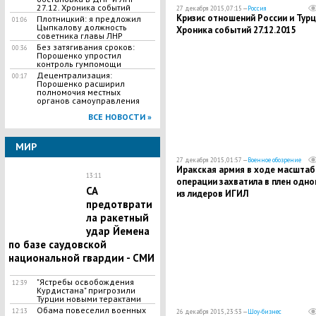
27.12. Хроника событий
27 декабря 2015, 07:15 —
Россия
Кризис отношений России и Турц
Плотницкий: я предложил
01:06
Цыпкалову должность
Хроника событий 27.12.2015
советника главы ЛНР
Без затягивания сроков:
00:36
Порошенко упростил
контроль гумпомощи
Децентрализация:
00:17
Порошенко расширил
полномочия местных
органов самоуправления
ВСЕ НОВОСТИ »
МИР
27 декабря 2015, 01:57 —
Военное обозрение
Иракская армия в ходе масштаб
13:11
операции захватила в плен одно
СА
из лидеров ИГИЛ
предотврати
ла ракетный
удар Йемена
по базе саудовской
национальной гвардии - СМИ
"Ястребы освобождения
12:39
Курдистана" пригрозили
Турции новыми терактами
Обама повеселил военных
12:13
26 декабря 2015, 23:53 —
Шоу-бизнес