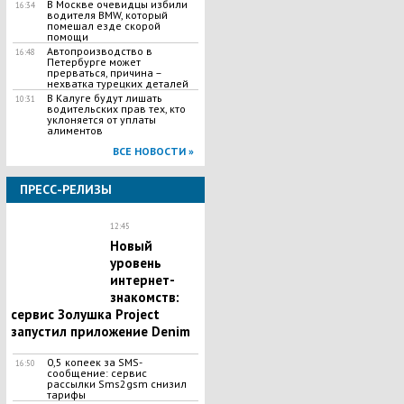
В Москве очевидцы избили
16:34
водителя BMW, который
помешал езде скорой
помощи
Автопроизводство в
16:48
Петербурге может
прерваться, причина –
нехватка турецких деталей
В Калуге будут лишать
10:31
водительских прав тех, кто
уклоняется от уплаты
алиментов
ВСЕ НОВОСТИ »
ПРЕСС-РЕЛИЗЫ
12:45
Новый
уровень
интернет-
знакомств:
сервис Золушка Project
запустил приложение Denim
0,5 копеек за SMS-
16:50
сообщение: сервис
рассылки Sms2gsm снизил
тарифы