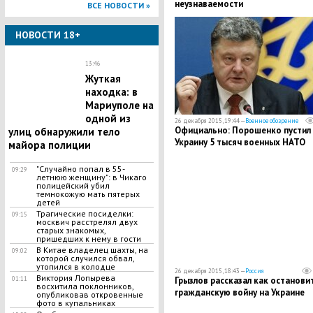
неузнаваемости
ВСЕ НОВОСТИ »
НОВОСТИ 18+
13:46
Жуткая
находка: в
Мариуполе на
одной из
26 декабря 2015, 19:44 —
Военное обозрение
Официально: Порошенко пустил 
улиц обнаружили тело
Украину 5 тысяч военных НАТО
майора полиции
"Случайно попал в 55-
09:29
летнюю женщину": в Чикаго
полицейский убил
темнокожую мать пятерых
детей
Трагические посиделки:
09:15
москвич расстрелял двух
старых знакомых,
пришедших к нему в гости
В Китае владелец шахты, на
09:02
которой случился обвал,
утопился в колодце
26 декабря 2015, 18:43 —
Россия
Виктория Лопырева
Грызлов рассказал как останови
01:11
восхитила поклонников,
гражданскую войну на Украине
опубликовав откровенные
фото в купальниках