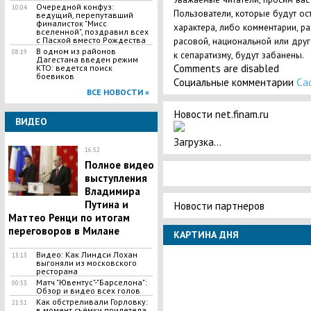
Очередной конфуз:
10:04
Пользователи, которые будут ос
ведущий, перепутавший
финалисток "Мисс
характера, либо комментарии, р
вселенной", поздравил всех
с Пасхой вместо Рождества
расовой, национальной или дру
В одном из районов
08:19
к сепаратизму, будут забанены.
Дагестана введен режим
Comments are disabled
КТО: ведется поиск
боевиков
Социальные комментарии
Ca
ВСЕ НОВОСТИ »
Новости net.finam.ru
ВИДЕО
Загрузка...
16:52
Полное видео
выступления
Владимира
Путина и
Новости партнеров
Маттео Ренци по итогам
переговоров в Милане
КАРТИНА ДНЯ
Видео: Как Линдси Лохан
13:13
выгоняли из московского
ресторана
Матч "Ювентус"-"Барселона":
00:53
Обзор и видео всех голов
Как обстреливали Горловку:
21:51
в момент съёмки прилетела