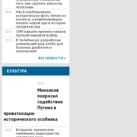
того, как сделать алкоголь
полезным
НАСА опубликовало
00:06
историческое фото Земли из
космоса, ознаменовавшее
начало новой эры в истории
человечества
СМИ навали причину начала
23:05
третьей мировой войны
В Челябинске разработан
22:25
уникальный вид хлеба для
больных диабетом и
онкологией
ВСЕ НОВОСТИ »
КУЛЬТУРА
10:15
Михалков
попросил
содействия
Путина в
приватизации
исторического особняка
Безруков: украинские
01:07
чиновники, выросшие на
советском кино,