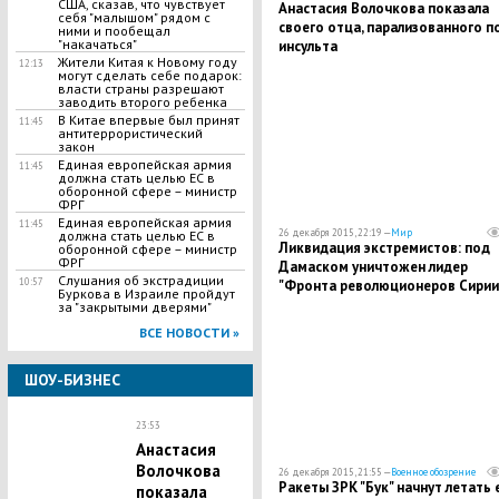
США, сказав, что чувствует
Анастасия Волочкова показала
себя "малышом" рядом с
своего отца, парализованного п
ними и пообещал
"накачаться"
инсульта
Жители Китая к Новому году
12:13
могут сделать себе подарок:
власти страны разрешают
заводить второго ребенка
В Китае впервые был принят
11:45
антитеррористический
закон
Единая европейская армия
11:45
должна стать целью ЕС в
оборонной сфере – министр
ФРГ
Единая европейская армия
11:45
26 декабря 2015, 22:19 —
Мир
должна стать целью ЕС в
Ликвидация экстремистов: под
оборонной сфере – министр
ФРГ
Дамаском уничтожен лидер
Слушания об экстрадиции
10:57
"Фронта революционеров Сирии
Буркова в Израиле пройдут
за "закрытыми дверями"
ВСЕ НОВОСТИ »
ШОУ-БИЗНЕС
23:53
Анастасия
Волочкова
26 декабря 2015, 21:55 —
Военное обозрение
Ракеты ЗРК "Бук" начнут летать
показала