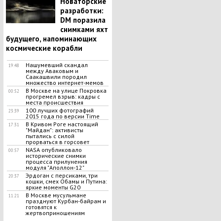
Новаторские
разработки:
DM поразила
снимками яхт
будущего, напоминающих
космические корабли
Нашумевший скандал
19:48
между Аваковым и
Саакашвили породил
множество интернет-мемов
В Москве на улице Покровка
00:52
прогремел взрыв: кадры с
места происшествия
100 лучших фотографий
23:39
2015 года по версии Time
В Кривом Роге настоящий
17:31
"Майдан": активисты
пытались с силой
прорваться в горсовет
NASA опубликовало
00:57
исторические снимки
процесса прилунения
модуля "Аполлон-12"
Эрдоган с персиками, три
20:37
кошки, смех Обамы и Путина:
яркие моменты G20
В Москве мусульмане
11:21
празднуют Курбан-байрам и
готовятся к
жертвоприношениям