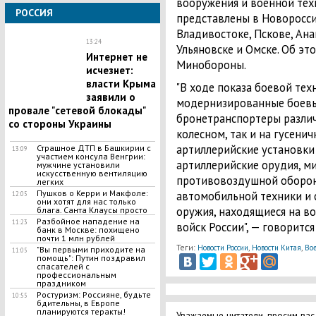
вооружения и военной техн
РОССИЯ
представлены в Новороссий
Владивостоке, Пскове, Ана
13:24
Ульяновске и Омске. Об эт
Интернет не
Минобороны.
исчезнет:
власти Крыма
"В ходе показа боевой тех
заявили о
модернизированные боевы
провале "сетевой блокады"
бронетранспортеры различ
со стороны Украины
колесном, так и на гусени
артиллерийские установки
Страшное ДТП в Башкирии с
13:09
участием консула Венгрии:
артиллерийские орудия, 
мужчине установили
искусственную вентиляцию
противовоздушной обороны
легких
Пушков о Керри и Макфоле:
автомобильной техники и
12:05
они хотят для нас только
оружия, находящиеся на 
блага. Санта Клаусы просто
Разбойное нападение на
11:23
войск России", — говоритс
банк в Москве: похищено
почти 1 млн рублей
Теги:
,
,
Новости России
Новости Китая
Во
"Вы первыми приходите на
11:05
помощь": Путин поздравил
спасателей с
профессиональным
праздником
Ростуризм: Россияне, будьте
10:55
бдительны, в Европе
планируются теракты!
Уважаемые читатели, просим вас