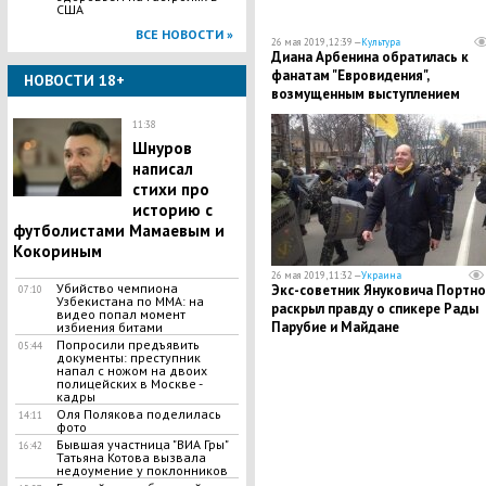
США
ВСЕ НОВОСТИ »
26 мая 2019, 12:39 —
Культура
Диана Арбенина обратилась к
фанатам "Евровидения",
НОВОСТИ 18+
возмущенным выступлением
Мадонны
11:38
Шнуров
написал
стихи про
историю с
футболистами Мамаевым и
Кокориным
26 мая 2019, 11:32 —
Украина
Убийство чемпиона
​Экс-советник Януковича Портно
07:10
Узбекистана по MMA: на
раскрыл правду о спикере Рады
видео попал момент
Парубие и Майдане
избиения битами
Попросили предъявить
05:44
документы: преступник
напал с ножом на двоих
полицейских в Москве -
кадры
Оля Полякова поделилась
14:11
фото
Бывшая участница "ВИА Гры"
16:42
Татьяна Котова вызвала
недоумение у поклонников