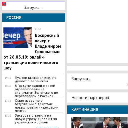
Загрузка...
РОССИЯ
21:50
Воскресный
вечер с
Владимиром
Соловьевым
от 26.05.19: онлайн-
трансляция политического
шоу
Пушков высказал все, что
Загрузка...
19:12
думает о Зеленском
В Госдуме одной фразой
18:38
отреагировали на
ультиматум Зеленского по
переговорам с Россией
Новости партнеров
Стало известно о
17:33
вступлении в действие
новых правил индексации
КАРТИНА ДНЯ
пенсий
Захарова ответила на
15:22
новую угрозу Киева из-за
украинских моряков