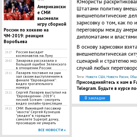
Юмористы раскритикова
Американски
Штатами политику вмеша
е СМИ
внешнеполитические дела
высмеяли
зарисовку о том, как по
игру сборной
переговоры между амери
России по хоккею на
ЧМ-2019: реакция
дипломатами и властями
Воробьева
В основу зарисовки взя
Россия высадит
внешнеполитическая сит
23:27
космонавтов на Луну
сценарий и стратегию мо
Захарова рассказала о
20:02
большой ошибке Зеленского
случай любых переговоро
в отношении России
Лазарев поставил на уши
23:11
зал своим выступлением в
Теги:
,
,
Новости США
Новости России
Обще
финале "Евровидения":
Присоединяйтесь к нам в Fa
видео трогательного
номера
Telegram. Будьте в курсе п
Сергей Лазарев выступил на
23:21
"Евровидении - 2019" с
В закладки
песней Scream - смотреть
видео онлайн-трансляции
СМИ: Выживший пассажир
19:21
"хвоста" Сергей Кузнецов
"увидел" в горящем
самолете Superjet дочку,
просившую не умирать
ВСЕ НОВОСТИ »