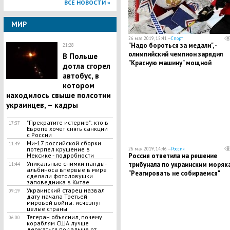
ВСЕ НОВОСТИ »
МИР
26 мая 2019, 15:41 —
Спорт
"Надо бороться за медали", -
21:28
олимпийский чемпион зарядил
В Польше
"Красную машину" мощной
дотла сгорел
мотивацией перед матчем Росси
автобус, в
Чехия
котором
находилось свыше полсотни
украинцев, – кадры
"Прекратите истерию": кто в
17:37
Европе хочет снять санкции
с России
Ми-17 российской сборки
11:49
потерпел крушение в
26 мая 2019, 14:46 —
Россия
Мексике - подробности
Россия ответила на решение
Уникальные снимки панды-
трибунала по украинским моряк
11:44
альбиноса впервые в мире
"Реагировать не собираемся"
сделали фотоловушки
заповедника в Китае
Украинский старец назвал
09:19
дату начала Третьей
мировой войны: исчезнут
целые страны
Тегеран объяснил, почему
06:00
кораблям США лучше
держаться подальше от