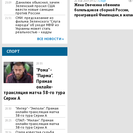
26 мая 2019, 09:32 —
Спорт
Данилюк объяснил, зачем
23:09
Жена Овечкина обвинила
Зеленский просил США
ввести новые санкции
болельщиков сборной России,
против России
проигравшей Финляндии, в жела
СМИ: предсказание из
21:51
"облить всех грязью"
фильма Зеленского "Слуга
народа" об уходе МВФ из
Украины может стать
реальностью – кадры
ВСЕ НОВОСТИ »
СПОРТ
20:35
"Рома" -
"Парма".
Прямая
онлайн-
трансляция матча 38-го тура
Серии А
"Интер" - "Эмполи". Прямая
20:30
онлайн-трансляция матча
38-го тура Серии А
СПАЛ - "Милан". Прямая
20:25
онлайн-трансляция матча
38-го тура Серии А
Стала известна судьба
20:16