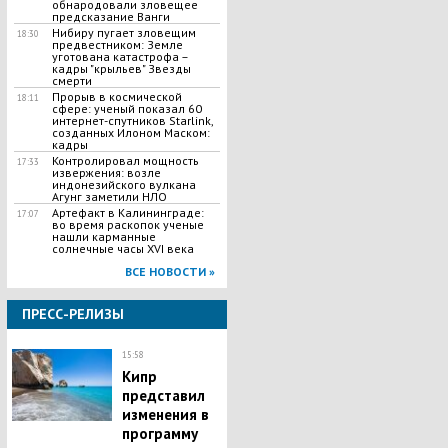
обнародовали зловещее
предсказание Ванги
​Нибиру пугает зловещим
18:30
предвестником: Земле
уготована катастрофа –
кадры "крыльев" Звезды
смерти
Прорыв в космической
18:11
сфере: ученый показал 60
интернет-спутников Starlink,
созданных Илоном Маском:
кадры
Контролировал мощность
17:33
извержения: возле
индонезийского вулкана
Агунг заметили НЛО
Артефакт в Калининграде:
17:07
во время раскопок ученые
нашли карманные
солнечные часы XVI века
ВСЕ НОВОСТИ »
ПРЕСС-РЕЛИЗЫ
15:58
Кипр
представил
изменения в
программу