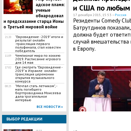
адское пламя:
и США по любым
ученые
17 декабря 2015, 15:53 —
Россия
обнародовал
Резиденты Comedy Club
и предсказание старца Ионы
о Третьей мировой войне
Батрутдинов показали,
должна будет ответит
"Евровидение - 2019" итоги и
21:20
результат онлайн
случай вмешательства 
-трансляция первого
полуфинала, стал известен
в Европу.
победитель
Чемпионат мира по хоккею
11:09
2019. Расписание игрового
дня 14 мая
​Где смотреть "Евровидение -
17:02
2019" в Израиле: онлайн-
трансляция церемонии
открытия музыкального
конкурса
"Мечтал стать летчиком", -
08:25
мать погибшего
бортпроводника Моисеева
дала трогательное
интервью
ВСЕ НОВОСТИ »
ВЫБОР РЕДАКЦИИ
18:33