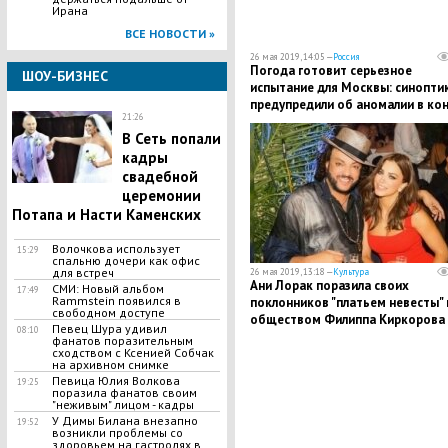
Ирана
ВСЕ НОВОСТИ »
26 мая 2019, 14:05 —
Россия
​Погода готовит серьезное
ШОУ-БИЗНЕС
испытание для Москвы: синопти
предупредили об аномалии в ко
21:26
мая
В Сеть попали
кадры
свадебной
церемонии
Потапа и Насти Каменских
Волочкова использует
15:29
спальню дочери как офис
для встреч
26 мая 2019, 13:18 —
Культура
Ани Лорак поразила своих
СМИ: Новый альбом
17:49
Rammstein появился в
поклонников "платьем невесты" 
свободном доступе
обществом Филиппа Киркорова 
​Певец Шура удивил
08:10
кадры
фанатов поразительным
сходством с Ксенией Собчак
на архивном снимке
Певица Юлия Волкова
19:25
поразила фанатов своим
"неживым" лицом - кадры
​У Димы Билана внезапно
19:52
возникли проблемы со
здоровьем на гастролях в