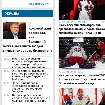
ВСЕ НОВОСТИ »
УКРАИНА
26 мая 2019, 18:02 —
Культура
17:47
Дочь Алсу Микелла Абрамова
Коломойский
прервала молчание после "бойко
рассказал,
спецвыпуска шоу "Голос. Дети"
как
Зеленский
может заставить людей
симпатизировать бизнесмену
Месть за Керченский
13:02
пролив: на Украине готовы
задержать российских
генералов и адмиралов
​Экс-советник Януковича
11:32
26 мая 2019, 16:17 —
Спорт
Портнов раскрыл правду о
​Чемпионат мира по хоккею-2019
спикере Рады Парубие и
Майдане
Россия - Чехия. Стартовый соста
Зеленский попал в
"Красной машины" и видео
11:04
очередной скандал на
прибытия на арену
Украине: провоцирует
"майдан"
Владимир Зеленский
10:31
сделал важное заявление о
будущем Украины - кадры