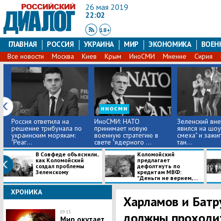
26 мая 2019
22:02
18+
ГЛАВНАЯ
РОССИЯ
УКРАИНА
МИР
ЭКОНОМИКА
ВОЕН
Все новости
Москва
Киев
Крым
ИноСМИ
Мнение
Сирия
иносми
Россия ответила на
ИноСМИ: НАТО
Зеленский вн
решение трибунала по
принимает новую
явился на шоу
украинским морякам:
военную стратегию в
смеха" и зажи
"Реаг...
свете "ядерного ...
тан...
В Совфеде объяснили,
Коломойский
как Коломойский
предлагает
создал проблемы
дефолтнуть по
Зеленскому
кредитам МВФ:
"Деньги не вернем, ...
ХРОНИКА
Харламов и Батру
09:55
должны проходит
Мир окутает