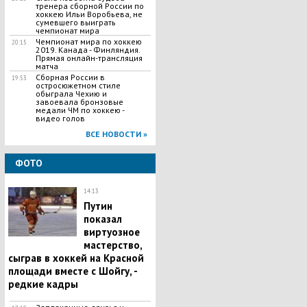
тренера сборной России по
хоккею Ильи Воробьева, не
сумевшего выиграть
чемпионат мира
Чемпионат мира по хоккею
20:15
2019. Канада - Финляндия.
Прямая онлайн-трансляция
матча
Сборная России в
19:53
остросюжетном стиле
обыграла Чехию и
завоевала бронзовые
медали ЧМ по хоккею -
видео голов
ВСЕ НОВОСТИ »
ФОТО
14:13
Путин
показал
виртуозное
мастерство,
сыграв в хоккей на Красной
площади вместе с Шойгу, -
редкие кадры