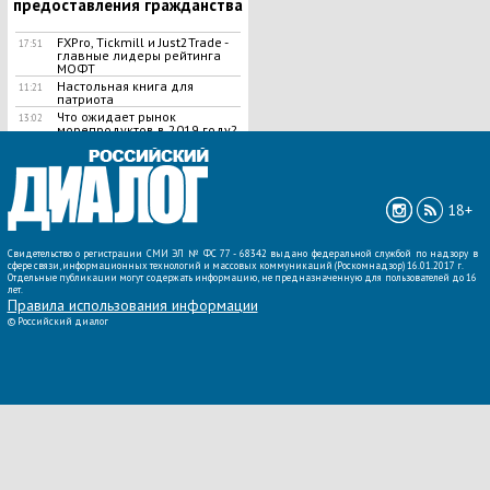
предоставления гражданства
FXPro, Tickmill и Just2Trade -
17:51
главные лидеры рейтинга
МОФТ
Настольная книга для
11:21
патриота
Что ожидает рынок
13:02
морепродуктов в 2019 году?
ВСЕ НОВОСТИ »
18+
Свидетельство о регистрации СМИ ЭЛ № ФС 77 - 68342 выдано федеральной службой по надзору в
сфере связи, информационных технологий и массовых коммуникаций (Роскомнадзор) 16.01.2017 г.
Отдельные публикации могут содержать информацию, не предназначенную для пользователей до 16
лет.
Правила использования информации
©
Российский диалог