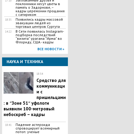
Заплаканные друзья и
17:10
поклонники несут цветы в
память о Задорнове, –
кадры церемонии прощания
с сатириком
Появились кадры массовой
18:35
эвакуации людей из
торговых центров Сургута
В Сети появилась Іnstagram-
14:22
подборка последствий
“визита” урагана “Ирма” во
Флориду, США - кадры
ВСЕ НОВОСТИ »
НАУКА И ТЕХНИКА
18:54
Средство для
коммуникаци
и с
пришельцами
: в ʺЗоне 51ʺ уфологи
выявили 100-метровый
небоскреб – кадры
Падение астероида
18:41
спровоцирует всемирный
потоп: ученые