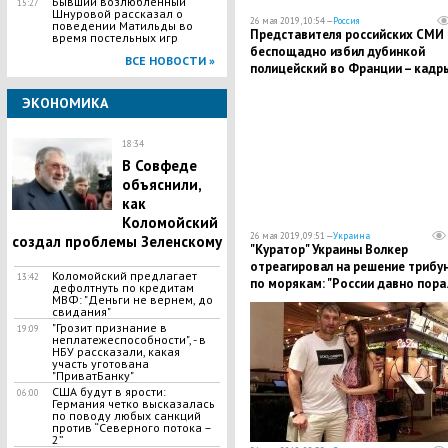
Бывший возлюбленный
15:27
Шнуровой рассказал о
26 мая 2019, 10:54 —
Россия
поведении Матильды во
Представителя российских СМИ
время постельных игр
беспощадно избил дубинкой
ВСЕ НОВОСТИ »
полицейский во Франции – кадр
нападения
ЭКОНОМИКА
18:34
В Совфеде
объяснили,
как
Коломойский
26 мая 2019, 09:51 —
Украина
создал проблемы Зеленскому
"Куратор" Украины Волкер
отреагировал на решение трибу
Коломойский предлагает
13:42
по морякам: "России давно пора..
дефолтнуть по кредитам
МВФ: "Деньги не вернем, до
свидания"
"Грозит признание в
19:09
неплатежеспособности", - в
НБУ рассказали, какая
участь уготована
"ПриватБанку"
США будут в ярости:
06:00
Германия четко высказалась
по поводу любых санкций
против “Северного потока –
2”