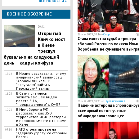
ВСЕ НОВОСТИ »
ВОЕННОЕ ОБОЗРЕНИЕ
20:41
Открытый
26 мая 2019, 20:16 —
Спорт
Стала известна судьба тренера
Кличко мост
сборной России по хоккею Ильи
в Киеве
Воробьева, не сумевшего выигр
треснул
чемпионат мира
буквально на следующий
день – кадры конфуза
В Иране рассказали, почему
19:14
американский авианосец
"Авраам Линкольн"
"испугался" зайти в
Персидский залив
​В Сети появилось
16:28
захватывающее видео
полета F-16,
26 мая 2019, 18:41 —
Наука и техника
"превращенного" в Су-57
Падение астероида спровоциру
В Минобороны РФ
10:23
всемирный потоп: ученые
рассказали, как 350
обнародовали зловещее
террористов ИГИЛ растерли
в порошок вместе с танками
предсказание Ванги
в Хаме
НАТО отреагировал на
09:30
"ядерную угрозу" со стороны
России