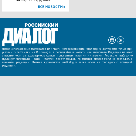
ВСЕ НОВОСТИ »
Любое использование материалов или части материалов сайта RusDialog.ru допускается только при
условии гиперссылки на RusDialog.ru в первом абзаце новости или материала. Редакция не несет
ответственности за достоверность фактов, присланных нашими читателями. Редакция выборочно
публикует материалы наших читателей, предупреждая, что мнения авторов могут не совпадать с
мнением редакции. Мнение журналистов RusDialog.ru также может не совпадать с позицией
редакции.