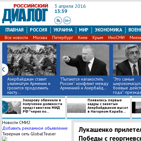
3 апреля 2016
13:39
ГЛАВНАЯ
РОССИЯ
УКРАИНА
МИР
ЭКОНОМИКА
ВОЕН
Все новости
Москва
Петербург
Киев
Крым
ИноСМИ
Мнен
Азербайджан ставит
"Пытаются напакостить
"Это самые
ультиматум Армении и
России": конфликт между
широкомасшт
грозится продолжить
Арменией и Азербайд...
боевые дейст
насту...
года": президе
Захарову обвинили в
Появились первые
получении должности
кадры с занятых
представителя МИД
Азербайджаном высот
РФ "через по...
в Нагорном Караба...
Новости СМИ2
Лукашенко прилетел
Добавить рекламное обьявление
Тизерная сеть GlobalTeaser
Победы с георгиевс