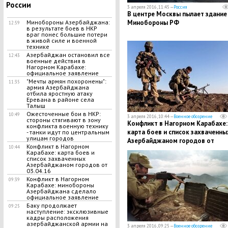
России
3 апреля 2016, 11:45 —
Россия
В центре Москвы пылает здание
Минобороны РФ
Минобороны Азербайджана:
12:59
в результате боев в НКР
враг понес большие потери
в живой силе и военной
технике
Азербайджан остановил все
12:43
военные действия в
Нагорном Карабахе:
официальное заявление
"Мечты армян похоронены":
11:35
армия Азербайджана
отбила яростную атаку
Еревана в районе села
Талыш
Ожесточенные бои в НКР:
10:49
3 апреля 2016, 10:44 —
Военное обозрение
стороны стягивают в зону
Конфликт в Нагорном Карабахе:
конфликта военную технику
карта боев и список захваченны
- танки идут по центральным
улицам городов
Азербайджаном городов от
Конфликт в Нагорном
10:44
03.04.16
Карабахе: карта боев и
список захваченных
Азербайджаном городов от
03.04.16
Конфликт в Нагорном
09:39
Карабахе: минобороны
Азербайджана сделало
официальное заявление
Баку продолжает
09:25
наступление: эксклюзивные
кадры расположения
азербайджанской армии на
3 апреля 2016, 09:25 —
Военное обозрение