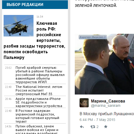
зеленой ленточкой.
ВЫБОР РЕДАКЦИИ
16:34
Ключевая
роль РФ:
российские
вертолеты,
разбив засады террористов,
помогли освободить
Пальмиру
Погиб храброй смертью:
23:02
убитый в районе Пальмиры
российский офицер выявлял
важнейшие объекты
террористов ИГИЛ
The National Interest: летом
22:40
Россия испытает
смертоносный МиГ-35
Apple представила iPhone
20:46
SE: подробности и
характеристики устройства
В Ростове задержан
22:40
украинский подросток,
который готовил крупный
теракт
Путин объяснил, зачем
14:36
вывел войска из Сирии и
когда вновь возобновит