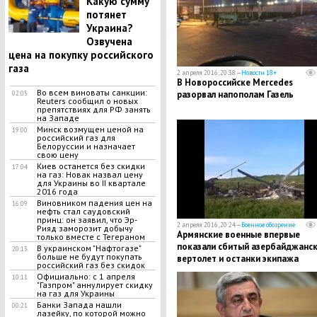
Какую сумму
потянет
Украина?
Озвучена
цена на покупку российского
газа
2 апреля 2016, 20:38 —
Новости 18+
В Новороссийске Mercedes
Во всем виноваты санкции:
разорвал напополам Газель
02:05
Reuters сообщил о новых
препятствиях для РФ занять
на Западе
Минск возмущен ценой на
19:00
российский газ для
Белоруссии и назначает
свою цену
Киев останется без скидки
17:04
на газ: Новак назвал цену
для Украины во ІІ квартале
2016 года
Виновником падения цен на
16:09
нефть стал саудовский
принц: он заявил, что Эр-
2 апреля 2016, 20:24 —
Военное обозрение
Рияд заморозит добычу
Армянские военные впервые
только вместе с Тегераном
показали сбитый азербайджанс
В украинском "Нафтогазе"
20:13
больше не будут покупать
вертолет и останки экипажа
российский газ без скидок
Официально: с 1 апреля
10:11
"Газпром" аннулирует скидку
на газ для Украины
Банки Запада нашли
00:21
лазейку, по которой можно