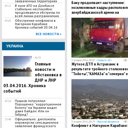
захваченных территориях
Баку продолжает наступление:
В зоне АТО на Донбассе
09:11
эксклюзивные кадры расположе
стабильно неспокойно:
азербайджанской армии на
продолжаются обстрелы по
всей линии разграничения
захваченных территориях
Обострение конфликта в
09:00
Нагорном Карабахе.
Хроника событий 03.04.16
ВСЕ НОВОСТИ »
УКРАИНА
06:35
3 апреля 2016, 08:47 —
Новости 18+
Главные
Жуткое ДТП в Астрахани: в
результате тройного столкнове
новости и
"Тойоты", "КАМАЗа" и "семерки" е
обстановка в
жертвы и пострадавшие
ДНР и ЛНР
03.04.2016. Хроника
событий
Пушков потроллил
00:34
Порошенко: "коррупционное
болото" на Украине видит
даже Байден. Или он
Гибрид?
Официально: дипломаты
23:48
3 апреля 2016, 08:29 —
Военное обозрение
опровергли сенсационное
Конфликт в Нагорном Карабахе:
заявление французского