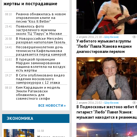
жертвы и пострадавшие
Рианна обнажилась в новом
08:10
откровенном клипе на
песню "Kiss It Better"
Появилось фото
23:41
застреленого мужчины
около ТЦ "Парус" в Москве
2 апреля 2016, 21:18 —
Шоу-бизнес
В Новороссийске Mercedes
20:38
У избитого музыканта группы
разорвал напополам Газель
"Любэ" Павла Усанова медики
Несовершеннолетняя дочь
14:41
теннисиста Кафельникова
диагностировали перелом
раздевается перед камерой
основания свода черепа
В турецкой провинции
11:02
Мардин заминированная
машина взлетела на воздух:
есть жертвы
В Сети опубликовано видео
19:27
падения московского
зампрокурора с 12 этажа
Ким Кардашьян и модель
08:10
Эмили Ратаковски
обнажились для
совместного селфи
2 апреля 2016, 21:02 —
Шоу-бизнес
ВСЕ НОВОСТИ »
В Подмосковье жестоко избит б
гитарист "Любэ" Павел Усанов:
музыкант находится в реанимац
ЭКОНОМИКА
11:58