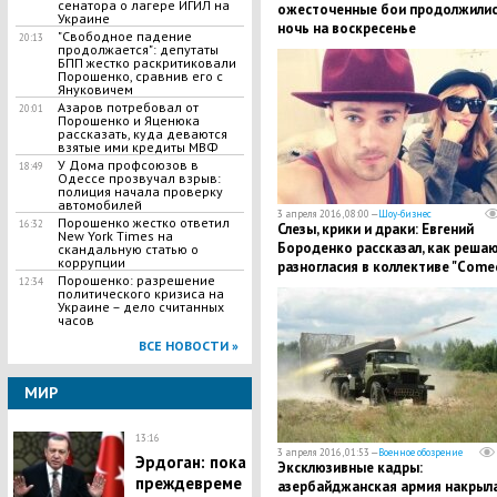
сенатора о лагере ИГИЛ на
ожесточенные бои продолжилис
Украине
ночь на воскресенье
"Свободное падение
20:13
продолжается": депутаты
БПП жестко раскритиковали
Порошенко, сравнив его с
Януковичем
Азаров потребовал от
20:01
Порошенко и Яценюка
рассказать, куда деваются
взятые ими кредиты МВФ
У Дома профсоюзов в
18:49
Одессе прозвучал взрыв:
полиция начала проверку
автомобилей
3 апреля 2016, 08:00 —
Шоу-бизнес
Порошенко жестко ответил
16:32
Слезы, крики и драки: Евгений
New York Times на
Бороденко рассказал, как реша
скандальную статью о
коррупции
разногласия в коллективе "Come
Порошенко: разрешение
12:34
Woman"
политического кризиса на
Украине – дело считанных
часов
ВСЕ НОВОСТИ »
МИР
13:16
3 апреля 2016, 01:53 —
Военное обозрение
Эрдоган: пока
Эксклюзивные кадры:
преждевреме
азербайджанская армия накрыл