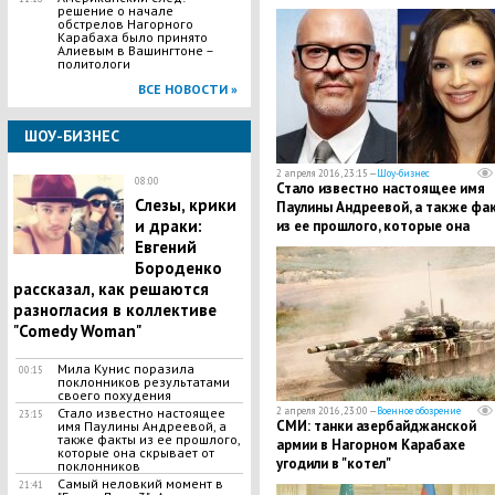
конфликта в НКР
решение о начале
обстрелов Нагорного
Карабаха было принято
Алиевым в Вашингтоне –
политологи
ВСЕ НОВОСТИ »
ШОУ-БИЗНЕС
2 апреля 2016, 23:15 —
Шоу-бизнес
08:00
Стало известно настоящее имя
Слезы, крики
Паулины Андреевой, а также фа
и драки:
из ее прошлого, которые она
скрывает от поклонников
Евгений
Бороденко
рассказал, как решаются
разногласия в коллективе
"Comedy Woman"
Мила Кунис поразила
00:15
поклонников результатами
своего похудения
2 апреля 2016, 23:00 —
Военное обозрение
Стало известно настоящее
23:15
СМИ: танки азербайджанской
имя Паулины Андреевой, а
также факты из ее прошлого,
армии в Нагорном Карабахе
которые она скрывает от
угодили в "котел"
поклонников
Самый неловкий момент в
21:41