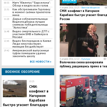
иносми
Матч "Ювентус"-"Барселона":
00:53
Обзор и видео всех голов
3 апреля 2016, 13:25 —
Военное обозрение
Как обстреливали Горловку:
21:51
СМИ: конфликт в Нагорном
в момент съёмки прилетела
Карабахе быстро угаснет благо
мина
России
Дарья-соблазнительница:
11:20
Видеоподборка лучших
снимков победительницы
"Холостяка"
Видео смертельного ДТП с
16:48
участием БМВ и байкера в
Москве
Видео беспорядков в Киеве:
22:45
Люди неистовствуют,
милиция бездействует
Американской выпускнице
19:42
туфли помешали удачно
закончить школу
3 апреля 2016, 12:22 —
Культура
ВСЕ НОВОСТИ »
Волочкова снова шокировала
публику, раздевшись прямо в те
ВОЕННОЕ ОБОЗРЕНИЕ
13:25
СМИ:
конфликт в
Нагорном
Карабахе
быстро угаснет благодаря