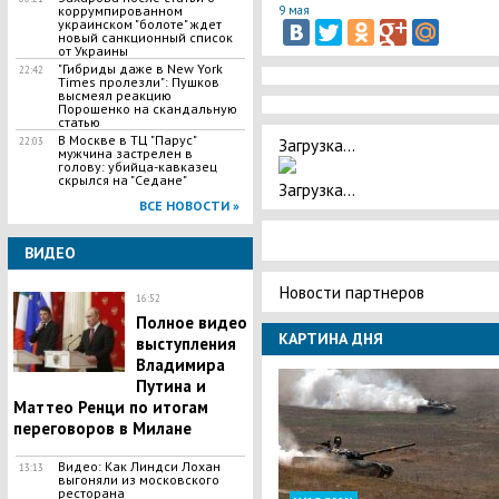
9 мая
коррумпированном
украинском "болоте" ждет
новый санкционный список
от Украины
"Гибриды даже в New York
22:42
Times пролезли": Пушков
высмеял реакцию
Порошенко на скандальную
статью
В Москве в ТЦ "Парус"
Загрузка...
22:03
мужчина застрелен в
голову: убийца-кавказец
скрылся на "Седане"
Загрузка...
ВСЕ НОВОСТИ »
ВИДЕО
Новости партнеров
16:52
Полное видео
КАРТИНА ДНЯ
выступления
Владимира
Путина и
Маттео Ренци по итогам
переговоров в Милане
Видео: Как Линдси Лохан
13:13
выгоняли из московского
ресторана