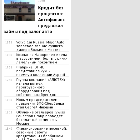
16:30
Кредит без
процентов:
Автофинанс
предложил
займы под залог авто
Volvo Car Russia: Major Auto
11:55
завоевал звание лучшего
дилера Вольво в Москве
Компания Машкрепеж ввела
17:10
в ассортимент болты с цинк-
ламельным покрытием
Фабрика ЮЛИС
17:05
представила кухни
премиум-коллекции Aspetti
Группа компаний «АЛЮТЕХ»
12:30
начала выпуск
перегрузочного
оборудования под
собственным брендом
Новым председателем
17:10
правления БПС-Сбербанка
стал Сергей Инюшин
Обучение отельеров: Swiss
16:15
Education Group проведет
бесплатный семинар в
Москве
Финансирование посевной:
15:40
сезонные работы
кредитованы Сбербанком
на 15,7 млрд рублей