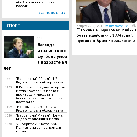
обойти санкции против
России
ВСЕ НОВОСТИ »
СПОРТ
2 апреля 2016, 19:54 —
Военное обозрение
"Это самые широкомасштабные
боевые действия с 1994 года":
10:21
президент Армении рассказал о
Легенда
потерях военных в НКР
итальянского
футбола умер
в возрасте 84
лет
"Барселона" - "Реал" - 1:2.
23:31
Видео голов и обзор матча
В Ростове-на-Дону во время
22:33
матча "Ростов" - "Спартак"
произошли массовые
беспорядки: один человек
пострадал
"Ростов" - "Спартак" - 2:0.
21:29
Видео голов и обзор матча
"Барселона" - "Реал". Прямая
20:30
видео-трансляция матча
"Ливерпуль" - "Тоттенхэм".
18:30
Прямая видео-трансляция
матча