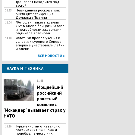
транспорт находится под
водой
Невиданная роскошь: как
21:23
выглядит резиденция
Дональда Трампа
Фотофакт пикета здания
11:04
СБУ в Киеве бойцами "Азова"
и подробности задержания
радикала Краснова
Флот РФ провел учения в
14:40
условиях сурового Севера:
впервые участвовали лайки
и олени
ВСЕ НОВОСТИ »
НАУКА И ТЕХНИКА
11:48
Мощнейший
российский
ракетный
комплекс
"Искандер" вызывает страх у
НАТО
Туркменистан отказался от
16:50
российских ПВО С-300 и
приобрел вместо них