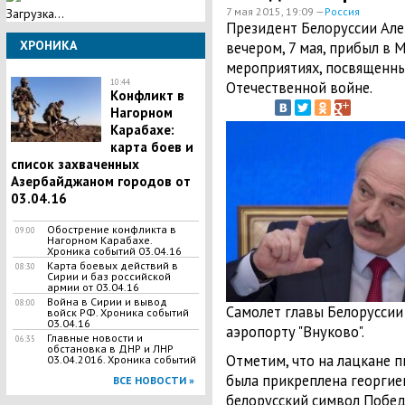
7 мая 2015, 19:09 —
Россия
Загрузка...
​Президент Белоруссии Ал
ХРОНИКА
вечером, 7 мая, прибыл в 
мероприятиях, посвященн
10:44
Отечественной войне.
Конфликт в
Нагорном
Карабахе:
карта боев и
список захваченных
Азербайджаном городов от
03.04.16
Обострение конфликта в
09:00
Нагорном Карабахе.
Хроника событий 03.04.16
Карта боевых действий в
08:30
Сирии и баз российской
армии от 03.04.16
Война в Сирии и вывод
08:00
Самолет главы Белоруссии
войск РФ. Хроника событий
03.04.16
аэропорту "Внуково".
Главные новости и
06:35
обстановка в ДНР и ЛНР
Отметим, что на лацкане 
03.04.2016. Хроника событий
была прикреплена георгиев
ВСЕ НОВОСТИ »
белорусский символ Побед