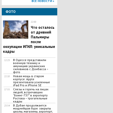
ВСЕ НОВОСТИ »
ФОТО
22:00
Что осталось
от древней
Пальмиры
после
оккупации ИГИЛ: уникальные
кадры
В Одессе представили
12:23
военную технику и
амуницию украинских
силовиков с Донбасса –
фото
Новая мощь в старом
22:10
корпусе: Apple
презентовала усиленные
iPad Pro и iPhone SE
Слезы и горечь на лицах
17:55
людей, встречавших
"Боинг-737" в аэропорту
Ростова – трогательные
кадры
В Дубае продолжается
23:54
мощнейшая буря: закрыты
школы, магазины, аэропорт,