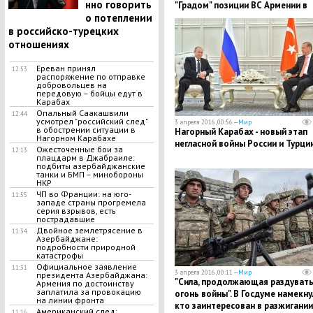
нно говорить
"Градом" позиции ВС Армении в
Нагорном Карабахе
о потеплении
в российско-турецких
отношениях
Ереван принял
12:53
распоряжение по отправке
добровольцев на
передовую – бойцы едут в
Карабах
Опальный Саакашвили
12:44
усмотрел "российский след"
3 апреля 2016, 00:56 —
Мир
в обострении ситуации в
Нагорный Карабах - новый этап
Нагорном Карабахе
негласной войны России и Турци
Ожесточенные бои за
12:13
плацдарм в Джабраиле:
подбиты азербайджанские
танки и БМП – минобороны
НКР
ЧП во Франции: на юго-
11:55
западе страны прогремела
серия взрывов, есть
пострадавшие
Двойное землетрясение в
11:34
Азербайджане:
подробности природной
катастрофы
Официальное заявление
11:31
3 апреля 2016, 00:11 —
Мир
президента Азербайджана:
"Сила, продолжающая раздуват
Армения по достоинству
заплатила за провокацию
огонь войны". В Госдуме намекну
на линии фронта
кто заинтересован в разжигании
Американский след:
11:16