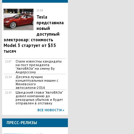
15:58
Tesla
представила
новый
доступный
электрокар: стоимость
Model 3 стартует от $35
тысяч
Стали известны кандидаты
22:07
на пост президента
"АвтоВАЗа" на смену Бу
Андерссону
Десятка лучших
21:34
концептуальных машин с
Женевского
автосалона-2016
Шведский глава "АвтоВАЗа"
21:59
довел компанию до
рекордных убытков и будет
отправлен в отставку
ВСЕ НОВОСТИ »
ПРЕСС-РЕЛИЗЫ