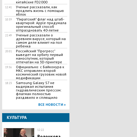
китайские FD2000
Ученые рассказали, как
12:41
продлить жизнь с помощью
яблок
"Пиратский" флаг над штаб-
10:59
квартирой: Apple придумала
оригинальный способ
отпраздновать 40-летие
Ученые рассказали о
22:49
древнем вирусе, который на
самом деле влияет на пол
ребенка
Российский "Прогресс"
20:01
выведет на орбиту первый
наноспутник, который
отпечатан на 3D-принтере
Официально: с Байконура к
19:56
МКС отправлен второй
космический грузовик новой
модификации
Samsung Galaxy S7 не
18:23
выдержал испытания
гидравлическим прессом:
флагман полностью
раздавило и сплющило
ВСЕ НОВОСТИ »
КУЛЬТУРА
12:22
Волочкова