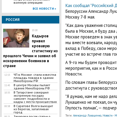
военную операцию
Как сообщал "Российский Д
ВСЕ НОВОСТИ »
Белоруссии Александр Лук
Москву 7-8 мая.
РОССИЯ
"Как дань уважения столиц
была в Москве, я буду два д
13:18
Кадыров
Москве проведем в знак у
привел
мы вместе воевали, народ
кровавую
вклад в Победу, свои меро
статистику из
участие во встрече глав го
прошлого Чечни и заявил об
искоренении боевиков в
А 9-го мы будем проводить
стране
мероприятия, как и в Росс
Новости.
ЧП в Москве: стала известна
12:15
площадь пожара в здании
Минобороны РФ
По словам главы Белорусс
В центре Москвы пылает
11:45
достигнута с руководство
здание Минобороны РФ
В Татарстане совершил
10:35
"Я думаю, нам не надо дел
экстренную посадку
самолет: подробности и
Лукашенко не поехал, он чу
кадры с места происшествия
В Саратове Волга выходит
00:58
Глупость полная", — подче
из берегов, затапливая
город
Теги:
,
Александр Лукашенко
Новости - М
Захарова после статьи о
00:21