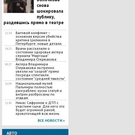
снова
шокировала
публику,
раздевшись прямо в театре
Бытовой конфликт –
11:54
основная версия убийства
критика Циликина в
Петербурге: новые детали
Врачи рассказали о
14:25
состоянии здоровья актера
сериала "Маргоша"
Владимира Стержакова
Актера Владимира
00:27
Стержакова экстренно
увезли на "скорой" прямо
посреди спектакля:
состояние "средней тяжести"
Национальный музей
16:08
Пальмиры полностью
разграблен: куски статуй и
витрин разбросаны по
этажам
Никас Сафронов о ДТП с
11:45
участием сына: Для него это
будет огромной раной,
кровоточащей всю жизнь
ВСЕ НОВОСТИ »
АВТО