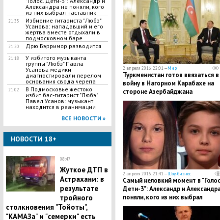
"Голос. Дети-3": Александр и
Александра не поняли, кого
из них выбрал наставник
Избиение гитариста "Любэ"
21:35
Усанова: нападавший и его
жертва вместе отдыхали в
подмосковном баре
Дрю Бэрримор разводится
21:20
У избитого музыканта
21:18
группы "Любэ" Павла
2 апреля 2016, 22:01 —
Мир
Усанова медики
Туркменистан готов ввязаться в
диагностировали перелом
основания свода черепа
войну в Нагорном Карабахе на
В Подмосковье жестоко
21:02
стороне Азербайджана
избит бас-гитарист "Любэ"
Павел Усанов: музыкант
находится в реанимации
ВСЕ НОВОСТИ »
НОВОСТИ 18+
08:47
Жуткое ДТП в
2 апреля 2016, 21:41 —
Шоу-бизнес
Астрахани: в
Самый неловкий момент в "Голос
результате
Дети-3": Александр и Александра
поняли, кого из них выбрал
тройного
наставник
столкновения "Тойоты",
"КАМАЗа" и "семерки" есть