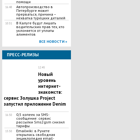
помощи
Автопроизводство в
16:48
Петербурге может
прерваться, причина –
нехватка турецких деталей
В Калуге будут лишать
10:31
водительских прав тех, кто
уклоняется от уплаты
алиментов
ВСЕ НОВОСТИ »
ПРЕСС-РЕЛИЗЫ
12:45
Новый
уровень
интернет-
знакомств:
сервис Золушка Project
запустил приложение Denim
0,5 копеек за SMS-
16:50
сообщение: сервис
рассылки Sms2gsm снизил
тарифы
Emailwiki: в Рунете
15:50
открылась свободная
энциклопедия email-