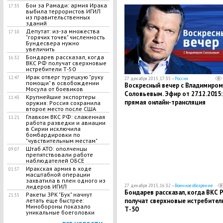
Бои за Рамади: армия Ирака
17:35
выбила террористов ИГИЛ
из правительственных
зданий
Депутат: из-за множества
17:10
"горячих точек" численность
Бундесвера нужно
увеличить
Бондарев рассказал, когда
16:32
ВКС РФ получат сверхновые
истребители Т-50
Ирак отверг турецкую "руку
12:47
27 декабря 2015, 17:35 —
Россия
помощи" в освобождении
Воскресный вечер с Владимиром
Мосула от боевиков
Соловьевым. Эфир от 27.12.2015:
Крупнейшие экспортеры
11:43
прямая онлайн-трансляция
оружия: Россия сохранила
второе место после США
Главком ВКС РФ: слаженная
11:21
работа разведки и авиации
в Сирии исключила
бомбардировки по
"чувствительным местам"
Штаб АТО: ополченцы
09:07
препятствовали работе
наблюдателей ОБСЕ
Иракская армия в ходе
01:57
масштабной операции
захватила в плен одного из
27 декабря 2015, 16:32 —
Военное обозрение
лидеров ИГИЛ
Бондарев рассказал, когда ВКС 
Ракеты ЗРК "Бук" начнут
21:55
получат сверхновые истребител
летать еще быстрее:
Минобороны показало
Т-50
уникальные боеголовки