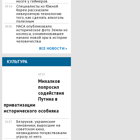
мозге у геймеров
Специалисты из Южной
09:14
Кореи рассказали
невероятную технологию
того, как сделать алкоголь
полезным
НАСА опубликовало
00:06
историческое фото Земли из
космоса, ознаменовавшее
начало новой эры в истории
человечества
ВСЕ НОВОСТИ »
КУЛЬТУРА
10:15
Михалков
попросил
содействия
Путина в
приватизации
исторического особняка
Безруков: украинские
01:07
чиновники, выросшие на
советском кино,
неожиданно почувствовали
угрозу от него