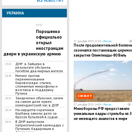
ВСЕ НОВОСТИ »
УКРАИНА
19:32
Порошенко
официально
27 декабря 2015, 15:33 —
Россия
открыл
После продолжительной болезн
иностранцам
скончался постановщик церемо
двери в украинскую армию
закрытия Олимпиады-80 Виль
Головко
ДНР: в Зайцево в
19:03
результате обстрела
погибли два мирных жителя
Митинг против
18:49
переименования
Кировограда: стычки,
сломанные микрофоны и
возгласы в поддержку
Путина
сюжет
Захарченко объяснил, зачем
18:35
на самом деле нужен
27 декабря 2015, 14:04 —
Россия
комендантский час в ДНР
Минобороны РФ предоставило
На нардепа-соратника
18:34
уникальные кадры стрельбы из З
Корбана завели дело за
бросок бутылкой в судью
не имеющего аналогов в мире
В ДНР выпустили
18:31
патриотический календарь с
Путиным, Кадыровым и