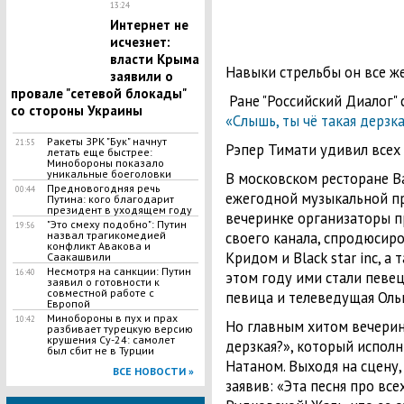
13:24
Интернет не
исчезнет:
власти Крыма
Навыки стрельбы он все же
заявили о
провале "сетевой блокады"
Ране "Российский Диалог"
со стороны Украины
«Слышь, ты чё такая дерзк
Ракеты ЗРК "Бук" начнут
21:55
Рэпер Тимати удивил всех
летать еще быстрее:
Минобороны показало
уникальные боеголовки
В московском ресторане B
Предновогодняя речь
00:44
ежегодной музыкальной пр
Путина: кого благодарит
президент в уходящем году
вечеринке организаторы п
"Это смеху подобно": Путин
19:56
своего канала, спродюсир
назвал трагикомедией
конфликт Авакова и
Кридом и Black star inc, а
Саакашвили
Несмотря на санкции: Путин
16:40
этом году ими стали певец
заявил о готовности к
совместной работе с
певица и телеведущая Оль
Европой
Минобороны в пух и прах
10:42
Но главным хитом вечеринк
разбивает турецкую версию
крушения Су-24: самолет
дерзкая?», который испол
был сбит не в Турции
Натаном. Выходя на сцену,
ВСЕ НОВОСТИ »
заявив: «Эта песня про все