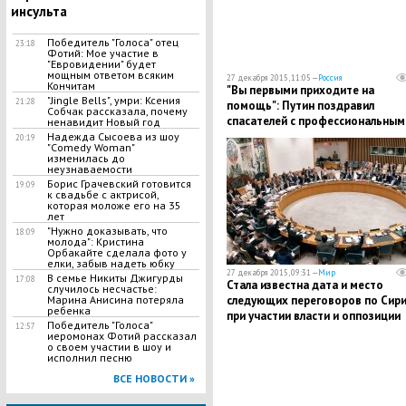
инсульта
Победитель "Голоса" отец
23:18
Фотий: Мое участие в
"Евровидении" будет
мощным ответом всяким
27 декабря 2015, 11:05 —
Россия
Кончитам
"Вы первыми приходите на
"Jingle Bells", умри: Ксения
21:28
помощь": Путин поздравил
Собчак рассказала, почему
спасателей с профессиональным
ненавидит Новый год
праздником
Надежда Сысоева из шоу
20:19
"Comedy Woman"
изменилась до
неузнаваемости
Борис Грачевский готовится
19:09
к свадьбе с актрисой,
которая моложе его на 35
лет
"Нужно доказывать, что
18:09
молода": Кристина
Орбакайте сделала фото у
елки, забыв надеть юбку
27 декабря 2015, 09:31 —
Мир
В семье Никиты Джигурды
17:08
Стала известна дата и место
случилось несчастье:
следующих переговоров по Сир
Марина Анисина потеряла
ребенка
при участии власти и оппозиции
Победитель "Голоса"
12:57
иеромонах Фотий рассказал
о своем участии в шоу и
исполнил песню
ВСЕ НОВОСТИ »