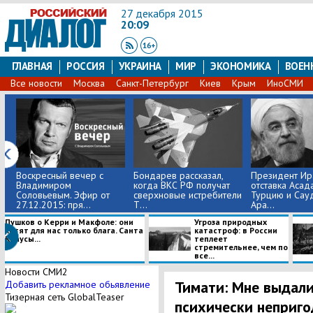
27 декабря 2015
20:09
ГЛАВНАЯ
РОССИЯ
УКРАИНА
МИР
ЭКОНОМИКА
ВОЕН
Все новости
Москва
Санкт-Петербург
Киев
Крым
ИноСМИ
Воскресный вечер с
Бондарев рассказал,
Президент Ир
Владимиром
когда ВКС РФ получат
отставка Асад
Соловьевым. Эфир от
сверхновые истребители
Турцию и Сау
27.12.2015: пря...
Т...
Ара...
Пушков о Керри и Макфоле: они
Угроза природных
хотят для нас только блага. Санта
катастроф: в России
Клаусы...
теплеет
стремительнее, чем по
все...
Новости СМИ2
Тимати: Мне выдали
Добавить рекламное обьявление
Тизерная сеть GlobalTeaser
психически неприг