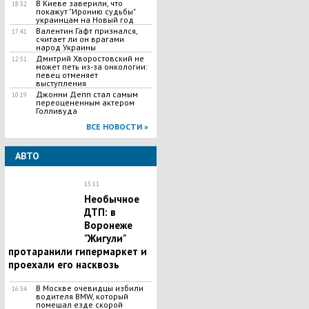
В Киеве заверили, что
18:32
покажут "Иронию судьбы"
украинцам на Новый год
Валентин Гафт признался,
17:41
считает ли он врагами
народ Украины
Дмитрий Хворостовский не
12:51
может петь из-за онкологии:
певец отменяет
выступления
Джонни Депп стал самым
10:19
переоцененным актером
Голливуда
ВСЕ НОВОСТИ »
АВТО
13:11
Необычное
ДТП: в
Воронеже
"Жигули"
протаранили гипермаркет и
проехали его насквозь
В Москве очевидцы избили
16:34
водителя BMW, который
помешал езде скорой