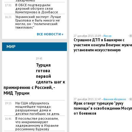
Захарченко
В ОБСЕ подтвердили
17:31
дерзкий обстрел села
Комитерново в Донбассе
Украинский эксперт: Лучше
16:21
Грызлова и быть никого не
могло, он - "политический
тяжеловес"
ВСЕ НОВОСТИ »
27 декабря 2015, 13:09 —
Россия
Страшное ДТП в Башкирии с
участием консула Венгрии: мужч
МИР
установили искусственную
вентиляцию легких
19:45
Турция
готова
первой
сделать шаг к
примирению с Россией, -
МИД Турции
27 декабря 2015, 12:47 —
Военное обозрение
Ирак отверг турецкую "руку
На США обрушилось
19:13
мощнейшее торнадо:
помощи" в освобождении Мосул
разрушенные дома и
от боевиков
десятки погибших за день
В посольстве рассказали,
16:46
что инкриминируют
задержанному в Израиле
россиянину Буркову