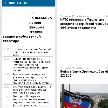
НОВОСТИ 18+
16:56
27 декабря 2015, 08:43 —
Мир
Во Львове 75-
НАТО обезопасит Турцию: для
летняя
контроля на сирийской границе 
женщина
ФРГ отправят самолеты-
сгорела
разведчики
заживо в собственной
квартире
На Урале женщина "лечила"
15:19
8-летнего сына крысиным
ядом
"Случайно попал в 55-
09:29
летнюю женщину": в Чикаго
полицейский убил
темнокожую мать пятерых
27 декабря 2015, 08:00 —
Мир
детей
Война в Сирии. Хроника событий
Трагические посиделки:
09:15
27.12.15
москвич расстрелял двух
старых знакомых,
пришедших к нему в гости
В Китае владелец шахты, на
09:02
которой случился обвал,
утопился в колодце
Виктория Лопырева
01:11
восхитила поклонников,
опубликовав откровенные
фото в купальниках