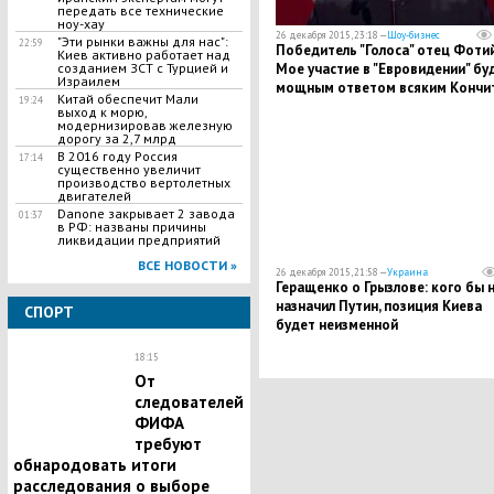
передать все технические
ноу-хау
26 декабря 2015, 23:18 —
Шоу-бизнес
"Эти рынки важны для нас":
22:59
Победитель "Голоса" отец Фотий
Киев активно работает над
Мое участие в "Евровидении" бу
созданием ЗСТ с Турцией и
Израилем
мощным ответом всяким Кончи
Китай обеспечит Мали
19:24
выход к морю,
модернизировав железную
дорогу за 2,7 млрд
​В 2016 году Россия
17:14
существенно увеличит
производство вертолетных
двигателей
Danone закрывает 2 завода
01:37
в РФ: названы причины
ликвидации предприятий
ВСЕ НОВОСТИ »
26 декабря 2015, 21:58 —
Украина
Геращенко о Грызлове: кого бы 
назначил Путин, позиция Киева
СПОРТ
будет неизменной
18:15
От
следователей
ФИФА
требуют
обнародовать итоги
расследования о выборе