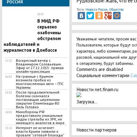
Рудковской! Жаль, что ее с
РОССИЯ
Теги:
,
Новости России
Общество
20:07
В МИД РФ
серьезно
озабочены
обстрелом
Уважаемые читатели, просим вас
наблюдателей и
Пользователи, которые будут ос
журналистов в Донбассе
характера, либо комментарии, р
расовой, национальной или дру
Воскресный вечер с
17:35
к сепаратизму, будут забанены.
Владимиром Соловьевым.
Эфир от 27.12.2015: прямая
Comments are disabled
онлайн-трансляция
Социальные комментарии
Ca
На границе с Крымом
16:03
возникла пробка из
многочисленных авто – ГПС
Украины
Новости net.finam.ru
После продолжительной
15:33
болезни скончался
постановщик церемонии
Загрузка...
закрытия Олимпиады-80
Виль Головко
Минобороны РФ
14:04
предоставило уникальные
кадры стрельбы из ЗРК, не
имеющего аналогов в мире
Интернет не исчезнет:
13:24
Новости партнеров
власти Крыма заявили о
провале "сетевой блокады"