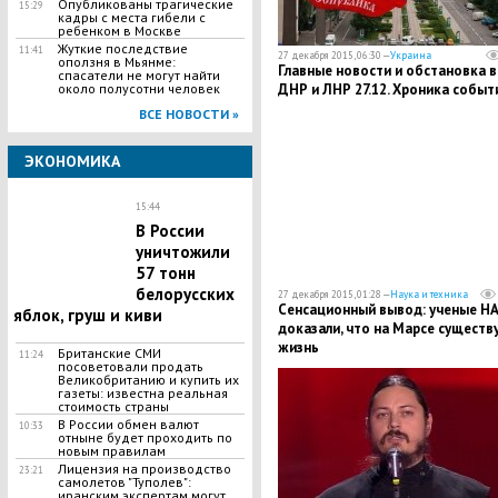
Опубликованы трагические
15:29
кадры с места гибели с
ребенком в Москве
Жуткие последствие
11:41
27 декабря 2015, 06:30 —
Украина
оползня в Мьянме:
Главные новости и обстановка в
спасатели не могут найти
ДНР и ЛНР 27.12. Хроника событ
около полусотни человек
ВСЕ НОВОСТИ »
ЭКОНОМИКА
15:44
В России
уничтожили
57 тонн
белорусских
27 декабря 2015, 01:28 —
Наука и техника
Сенсационный вывод: ученые Н
яблок, груш и киви
доказали, что на Марсе существ
жизнь
Британские СМИ
11:24
посоветовали продать
Великобританию и купить их
газеты: известна реальная
стоимость страны
В России обмен валют
10:33
отныне будет проходить по
новым правилам
Лицензия на производство
23:21
самолетов "Туполев":
иранским экспертам могут