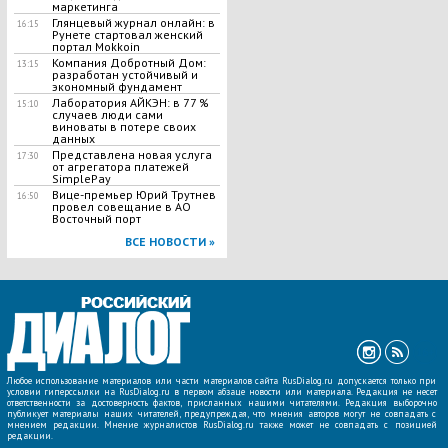
маркетинга
Глянцевый журнал онлайн: в
16:15
Рунете стартовал женский
портал Mokkoin
Компания Добротный Дом:
13:15
разработан устойчивый и
экономный фундамент
Лаборатория АЙКЭН: в 77 %
15:10
случаев люди сами
виноваты в потере своих
данных
Представлена новая услуга
17:30
от агрегатора платежей
SimplePay
Вице-премьер Юрий Трутнев
16:50
провел совещание в АО
Восточный порт
ВСЕ НОВОСТИ »
Любое использование материалов или части материалов сайта RusDialog.ru допускается только при
условии гиперссылки на RusDialog.ru в первом абзаце новости или материала. Редакция не несет
ответственности за достоверность фактов, присланных нашими читателями. Редакция выборочно
публикует материалы наших читателей, предупреждая, что мнения авторов могут не совпадать с
мнением редакции. Мнение журналистов RusDialog.ru также может не совпадать с позицией
редакции.