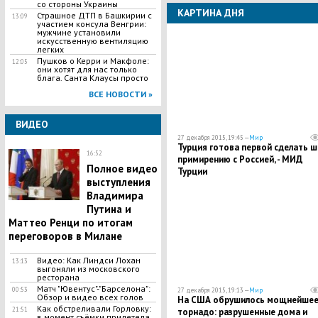
со стороны Украины
КАРТИНА ДНЯ
Страшное ДТП в Башкирии с
13:09
участием консула Венгрии:
мужчине установили
искусственную вентиляцию
легких
Пушков о Керри и Макфоле:
12:05
они хотят для нас только
блага. Санта Клаусы просто
ВСЕ НОВОСТИ »
ВИДЕО
27 декабря 2015, 19:45 —
Мир
Турция готова первой сделать ш
16:52
примирению с Россией, - МИД
Полное видео
Турции
выступления
Владимира
Путина и
Маттео Ренци по итогам
переговоров в Милане
Видео: Как Линдси Лохан
13:13
выгоняли из московского
ресторана
Матч "Ювентус"-"Барселона":
00:53
27 декабря 2015, 19:13 —
Мир
Обзор и видео всех голов
На США обрушилось мощнейше
Как обстреливали Горловку:
21:51
торнадо: разрушенные дома и
в момент съёмки прилетела