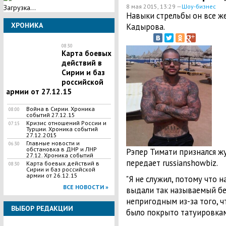
8 мая 2015, 13:29 —
Шоу-бизнес
Загрузка...
Навыки стрельбы он все же
ХРОНИКА
Кадырова.
08:30
Карта боевых
действий в
Сирии и баз
российской
армии от 27.12.15
Война в Сирии. Хроника
08:00
событий 27.12.15
Кризис отношений России и
07:15
Турции. Хроника событий
27.12.2015
Главные новости и
06:30
обстановка в ДНР и ЛНР
Рэпер Тимати признался жу
27.12. Хроника событий
передает russianshowbiz.
Карта боевых действий в
08:30
Сирии и баз российской
армии от 26.12.15
"Я не служил, потому что 
ВСЕ НОВОСТИ »
выдали так называемый бе
непригодным из-за того, ч
ВЫБОР РЕДАКЦИИ
было покрыто татуировками