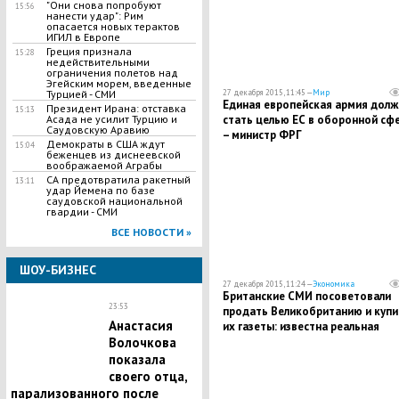
"Они снова попробуют
15:56
нанести удар": Рим
опасается новых терактов
ИГИЛ в Европе
Греция признала
15:28
недействительными
ограничения полетов над
Эгейским морем, введенные
27 декабря 2015, 11:45 —
Мир
Турцией - СМИ
Единая европейская армия долж
Президент Ирана: отставка
15:13
стать целью ЕС в оборонной сф
Асада не усилит Турцию и
Саудовскую Аравию
– министр ФРГ
Демократы в США ждут
15:04
беженцев из диснеевской
воображаемой Аграбы
СА предотвратила ракетный
13:11
удар Йемена по базе
саудовской национальной
гвардии - СМИ
ВСЕ НОВОСТИ »
ШОУ-БИЗНЕС
27 декабря 2015, 11:24 —
Экономика
Британские СМИ посоветовали
23:53
продать Великобританию и купи
Анастасия
их газеты: известна реальная
стоимость страны
Волочкова
показала
своего отца,
парализованного после