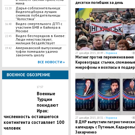
десятки погибших за день
мина
Дарья-соблазнительница:
11:20
Видеоподборка лучших
снимков победительницы
"Холостяка"
Видео смертельного ДТП с
16:48
участием БМВ и байкера в
Москве
Видео беспорядков в Киеве:
22:45
Люди неистовствуют,
милиция бездействует
Американской выпускнице
19:42
туфли помешали удачно
27 декабря 2015, 18:49 —
Украина
закончить школу
Митинг против переименования
Кировограда: стычки, сломанны
ВСЕ НОВОСТИ »
микрофоны и возгласы в подде
Путина
ВОЕННОЕ ОБОЗРЕНИЕ
17:57
Военные
Турции
покидают
Ирак:
численность оставшегося
27 декабря 2015, 18:31 —
Украина
В ДНР выпустили патриотически
контингента составляет 100
календарь с Путиным, Кадыровы
человек
Захарченко