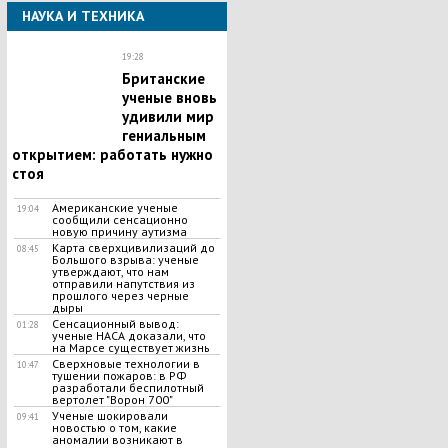
НАУКА И ТЕХНИКА
19:28
Британские
ученые вновь
удивили мир
гениальным
открытием: работать нужно
стоя
Американские ученые
19:04
сообщили сенсационно
новую причину аутизма
Карта сверхцивилизаций до
08:45
Большого взрыва: ученые
утверждают, что нам
отправили напутствия из
прошлого через черные
дыры
Сенсационный вывод:
01:28
ученые НАСА доказали, что
на Марсе существует жизнь
Сверхновые технологии в
10:47
тушении пожаров: в РФ
разработали беспилотный
вертолет "Ворон 700"
Ученые шокировали
09:41
новостью о том, какие
аномалии возникают в