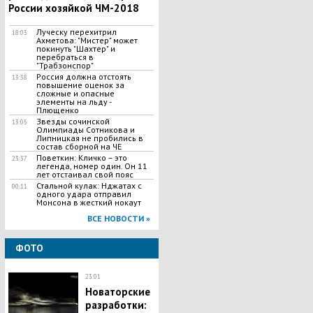
России хозяйкой ЧМ-2018
Луческу перехитрил
18:03
Ахметова: "Мистер" может
покинуть "Шахтер" и
перебраться в
"Трабзонспор"
Россия должна отстоять
13:38
повышение оценок за
сложные и опасные
элементы на льду -
Плющенко
Звезды сочинской
13:05
Олимпиады Сотникова и
Липницкая не пробились в
состав сборной на ЧЕ
Поветкин: Кличко – это
23:37
легенда, номер один. Он 11
лет отстаивал свой пояс
Стальной кулак: Нджатах с
00:11
одного удара отправил
Монсона в жесткий нокаут
ВСЕ НОВОСТИ »
ФОТО
23:01
Новаторские
разработки: