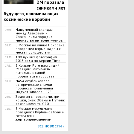
DM поразила
снимками яхт
будущего, напоминающих
космические корабли
Нашумевший скандал
19:48
между Аваковым и
Саакашвили породил
множество интернет-мемов
В Москве на улице Покровка
00:52
прогремел взрыв: кадры с
места происшествия
100 лучших фотографий
23:39
2015 года по версии Time
В Кривом Роге настоящий
17:31
"Майдан": активисты
пытались с силой
прорваться в горсовет
NASA опубликовало
00:57
исторические снимки
процесса прилунения
модуля "Аполлон-12"
Эрдоган с персиками, три
20:37
кошки, смех Обамы и Путина:
яркие моменты G20
В Москве мусульмане
11:21
празднуют Курбан-байрам и
готовятся к
жертвоприношениям
ВСЕ НОВОСТИ »