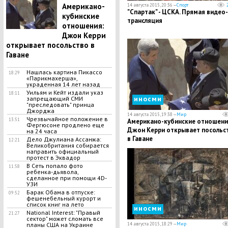
​Американо-
14 августа 2015, 20:36 —
Спорт
"Спартак" - ЦСКА. Прямая видео-
кубинские
трансляция
отношения:
Джон Керри
открывает посольство в
Гаване
​Нашлась картина Пикассо
18:29
«Парикмахерша»,
украденная 14 лет назад
​Уильям и Кейт издали указ
18:11
иносми
запрещающий СМИ
"преследовать" принца
Джорджа
14 августа 2015, 19:38 —
Мир
​Чрезвычайное положение в
13:51
​Американо-кубинские отношени
Фергюсоне продлено еще
Джон Керри открывает посольс
на 24 часа
в Гаване
​Дело Джулиана Ассанжа:
12:21
Великобритания собирается
направить официальный
протест в Эквадор
В Сеть попало фото
11:58
ребенка-дьявола,
сделанное при помощи 4D-
УЗИ
Барак Обама в отпуске:
09:52
фешенебельный курорт и
список книг на лето
иносми
National Interest: "Правый
21:27
сектор" может сломать все
14 августа 2015, 18:29 —
Мир
планы США на Украине