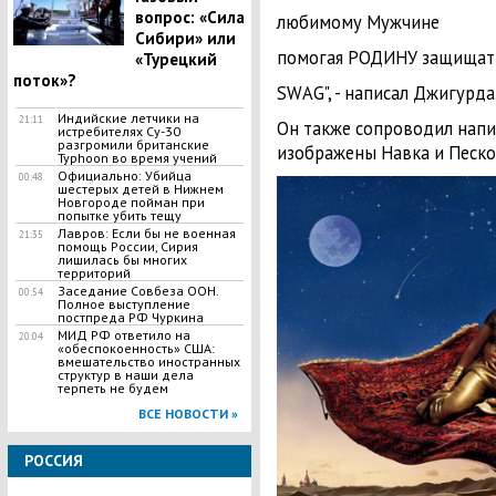
вопрос: «Сила
любимому Мужчине
Сибири» или
помогая РОДИНУ защищат
«Турецкий
поток»?
SWAG", - написал Джигурда
Индийские летчики на
21:11
Он также сопроводил напи
истребителях Су-30
разгромили британские
изображены Навка и Песко
Typhoon во время учений
Официально: Убийца
00:48
шестерых детей в Нижнем
Новгороде пойман при
попытке убить тещу
Лавров: Если бы не военная
21:35
помощь России, Сирия
лишилась бы многих
территорий
Заседание Совбеза ООН.
00:54
Полное выступление
постпреда РФ Чуркина
МИД РФ ответило на
20:04
«обеспокоенность» США:
вмешательство иностранных
структур в наши дела
терпеть не будем
ВСЕ НОВОСТИ »
РОССИЯ