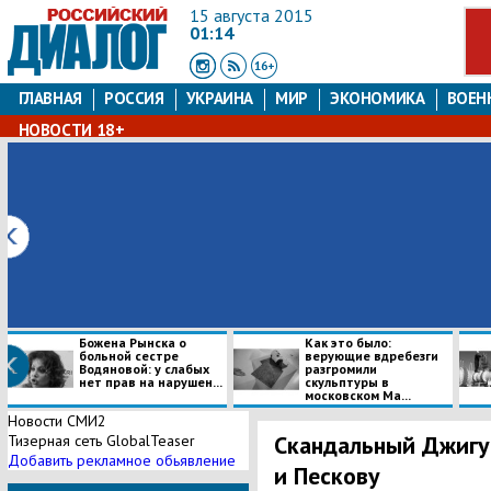
15 августа 2015
01:14
ГЛАВНАЯ
РОССИЯ
УКРАИНА
МИР
ЭКОНОМИКА
ВОЕН
НОВОСТИ 18+
Все новости
Москва
Киев
ИноСМИ
Мнение
Пресс-релизы
Божена Рынска о
Как это было:
больной сестре
верующие вдребезги
Водяновой: у слабых
разгромили
нет прав на нарушен...
скульптуры в
московском Ма...
Новости СМИ2
Скандальный Джигу
Тизерная сеть GlobalTeaser
Добавить рекламное обьявление
и Пескову