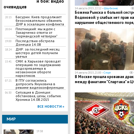
й бой: видео
очевидцев
14 августа 2015, 22:12 —
Шоу-бизнес
Божена Рынска о больной сестр
Басурин: Киев продолжает
Водяновой: у слабых нет прав на
20:13
безосновательно обвинять
нарушение общественного поря
ДНР в эскалации конфликта
Плотницкий: мы ждем с
20:04
Захарченко ответа от
"нормандской четверки"
Последствия обстрела
19:00
Донецка 14.08
ДНР: за последний месяц
18:24
шестеро детей получили
увечья
СМИ: в Харькове проводят
15:41
операцию по задержанию
подозреваемых в
незаконном обороте
14 августа 2015, 21:00 —
Спорт
наркотиков
В Москве прошла кровавая драк
В ГПУ согласились
07:21
между фанатами "Спартака" и Ц
допросить Януковича в
режиме видеоконференции
Ситуация в Донецке:
06:30
обстановка, цены, события.
Хроника 14.08.2015
ВСЕ НОВОСТИ »
МИР
19:38