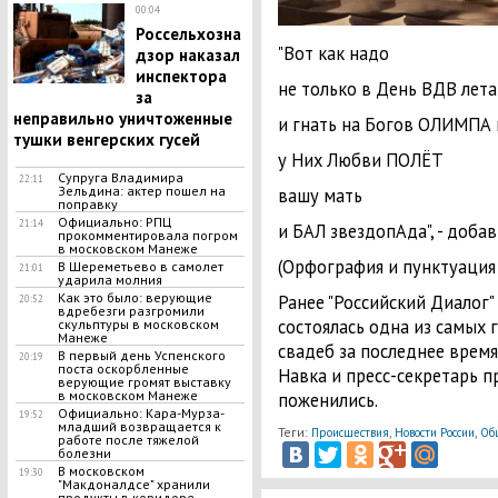
00:04
Россельхозна
"Вот как надо
дзор наказал
инспектора
не только в День ВДВ лет
за
неправильно уничтоженные
и гнать на Богов ОЛИМПА
тушки венгерских гусей
у Них Любви ПОЛЁТ
Супруга Владимира
22:11
Зельдина: актер пошел на
вашу мать
поправку
Официально: РПЦ
21:14
и БАЛ звездопАда", - добав
прокомментировала погром
в московском Манеже
(Орфография и пунктуация
В Шереметьево в самолет
21:01
ударила молния
Как это было: верующие
Ранее "Российский Диалог"
20:52
вдребезги разгромили
состоялась одна из самых
скульптуры в московском
Манеже
свадеб за последнее время
В первый день Успенского
20:19
поста оскорбленные
Навка и пресс-секретарь 
верующие громят выставку
в московском Манеже
поженились.
Официально: Кара-Мурза-
19:52
младший возвращается к
Теги:
,
,
Происшествия
Новости России
Об
работе после тяжелой
болезни
В московском
19:30
"Макдоналдсе" хранили
продукты в коридоре