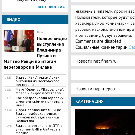
ВСЕ НОВОСТИ »
Уважаемые читатели, просим вас
Пользователи, которые будут ос
ВИДЕО
характера, либо комментарии, р
расовой, национальной или дру
16:52
к сепаратизму, будут забанены.
Полное видео
Comments are disabled
выступления
Социальные комментарии
Ca
Владимира
Путина и
Новости net.finam.ru
Маттео Ренци по итогам
переговоров в Милане
Видео: Как Линдси Лохан
13:13
выгоняли из московского
ресторана
Новости партнеров
Матч "Ювентус"-"Барселона":
00:53
Обзор и видео всех голов
Как обстреливали Горловку:
21:51
КАРТИНА ДНЯ
в момент съёмки прилетела
мина
Дарья-соблазнительница:
11:20
Видеоподборка лучших
снимков победительницы
"Холостяка"
Видео смертельного ДТП с
16:48
участием БМВ и байкера в
Москве