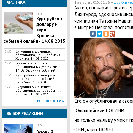
ХРОНИКА
4 августа 2015, 11:36 —
Шоу-бизне
Актер, сценарист, режиссе
Джигурда, вдохновившись 
11:00
Курс рубля к
чемпионки Татьяны Навки 
доллару и
Дмитрия Пескова, посвяти
евро.
Хроника
событий онлайн - 14.08.2015
Ситуация в Донецке:
06:30
обстановка, цены, события.
Хроника 14.08.2015
Главные новости и
06:00
обстановка в ДНР и ЛНР
14.08. Хроника событий
Курс рубля к доллару и
11:00
евро. Хроника событий
онлайн - 13.08.2015
Ситуация в Донецке:
06:30
обстановка, цены, события.
Хроника 13.08.2015
Его он опубликовал в свое
ВСЕ НОВОСТИ »
"Олимпийские БОГИНИ
ВЫБОР РЕДАКЦИИ
не только на льду умеют 
19:00
ОНИ дарят ПОЛЁТ
Газовый