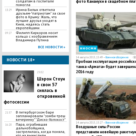
фото Кананухи в свадебном пла
солдатам в госпитале
помогла
Ирина Билык ответила
13:29
друзьям-"патриотам" за свое
фото в Крыму: Жаль, что
лучшие друзья уходят в
Киев, надеясь стать
европейцами
Филипп Киркоров носит
09:27
кольцо с изображением
Владимира Путина
ВСЕ НОВОСТИ »
иносми
14 августа 2015, 15:49 —
Военное обозрение
НОВОСТИ 18+
​Пробная эксплуатация российск
танка «Армата» будет завершен
2016 году
23:02
Шэрон Стоун
в свои 57
снялась в
откровенной
фотосессии
В петербургском баре
21:57
запланировали "зомби-треш
вечеринку" "Диско-Холокост"
14 августа 2015, 15:27 —
Военное обозрение
Пара, ограбившая
16:20
Воздушные силы России
дальнобойщика,
представили новейшую ракетну
застрелилась, когда поняла,
что их вычислили