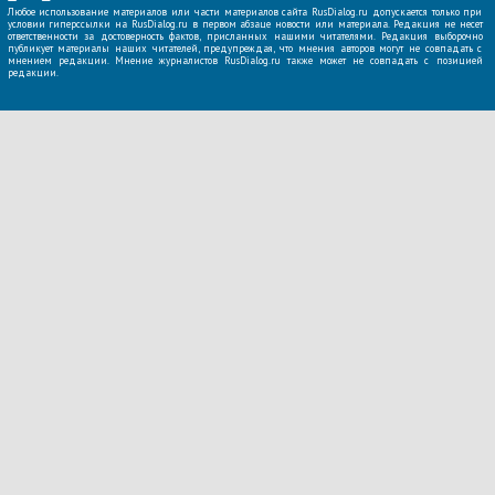
Любое использование материалов или части материалов сайта RusDialog.ru допускается только при
условии гиперссылки на RusDialog.ru в первом абзаце новости или материала. Редакция не несет
ответственности за достоверность фактов, присланных нашими читателями. Редакция выборочно
публикует материалы наших читателей, предупреждая, что мнения авторов могут не совпадать с
мнением редакции. Мнение журналистов RusDialog.ru также может не совпадать с позицией
редакции.