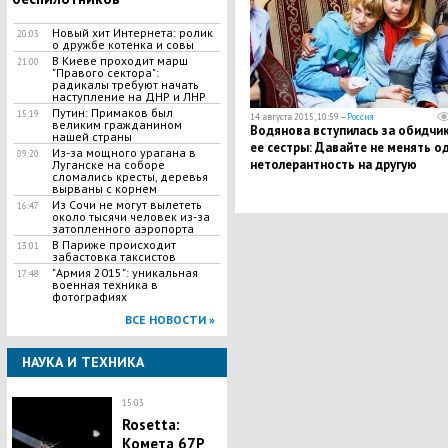
Новый хит Интернета: ролик
20:03
о дружбе котенка и совы
В Киеве проходит марш
21:00
"Правого сектора":
радикалы требуют начать
наступление на ДНР и ЛНР
Путин: Примаков был
15:19
14 августа 2015, 10:59 —
Россия
великим гражданином
Водянова вступилась за обидчи
нашей страны
ее сестры: Давайте не менять о
Из-за мощного урагана в
09:20
нетолерантность на другую
Луганске на соборе
сломались кресты, деревья
вырваны с корнем
Из Сочи не могут вылететь
16:47
около тысячи человек из-за
затопленного аэропорта
В Париже происходит
13:01
забастовка таксистов
"Армия 2015": уникальная
17:48
военная техника в
фотографиях
ВСЕ НОВОСТИ »
НАУКА И ТЕХНИКА
15:03
Rosetta:
Комета 67P