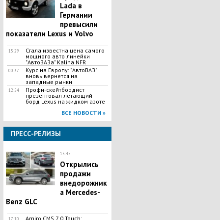
Lada в
Германии
превысили
показатели Lexus и Volvo
Стала известна цена самого
15:29
мощного авто​ линейки
"АвтоВАЗа" Kalina NFR
Курс на Европу: "АвтоВАЗ"
00:37
вновь вернется на
западные рынки
Профи-скейтбордист
12:54
презентовал летающий
борд Lexus на жидком азоте
ВСЕ НОВОСТИ »
ПРЕСС-РЕЛИЗЫ
15:45
Открылись
продажи
внедорожник
а Mercedes-
Benz GLC
Amiro.CMS 7.0 Touch:
17:10