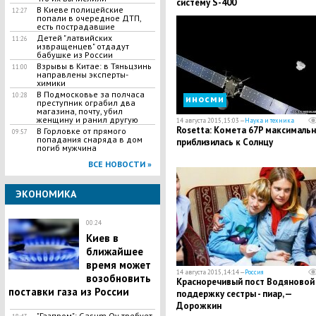
систему S-400
В Киеве полицейские
12:27
попали в очередное ДТП,
есть пострадавшие
Детей "латвийских
11:26
извращенцев" отдадут
бабушке из России
Взрывы в Китае: в Тяньцзинь
11:00
направлены эксперты-
химики
В Подмосковье за полчаса
10:28
иносми
преступник ограбил два
магазина, почту, убил
женщину и ранил другую
14 августа 2015, 15:03 —
Наука и техника
Rosetta: Комета 67P максималь
В Горловке от прямого
09:57
попадания снаряда в дом
приблизилась к Солнцу
погиб мужчина
ВСЕ НОВОСТИ »
ЭКОНОМИКА
00:24
Киев в
ближайшее
время может
14 августа 2015, 14:14 —
Россия
возобновить
Красноречивый пост Водяновой
поставки газа из России
поддержку сестры - пиар, —
Дорожкин
"Газпром": Gasum Oy требует