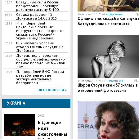
Воздушные силы России
15:27
представили новейшую
ракетную систему S-400
Сводка разрушений
14 августа 2015, 23:42 —
Шоу-бизнес
08:32
Официально: свадьба Кананухи 
Донецка за 14.06.2015
The Independent:
Батрутдинова не состоится
21:55
Британские военные
инструкторы не настроены
сражаться с Россией -
Украина недовольна
ВСУ назвали условие
20:23
отвода тяжелых орудий из
Донбасса
Донецк под очередным
18:19
обстрелом: зафиксировано
прямое попадание в жилой
дом
Для кораблей ВМФ России
13:29
разработали новые
экспериментальные
14 августа 2015, 23:02 —
Новости 18+
боеприпасы
Шэрон Стоун в свои 57 снялась в
ВСЕ НОВОСТИ »
откровенной фотосессии
УКРАИНА
00:40
В Донецке
идет
ожесточенны