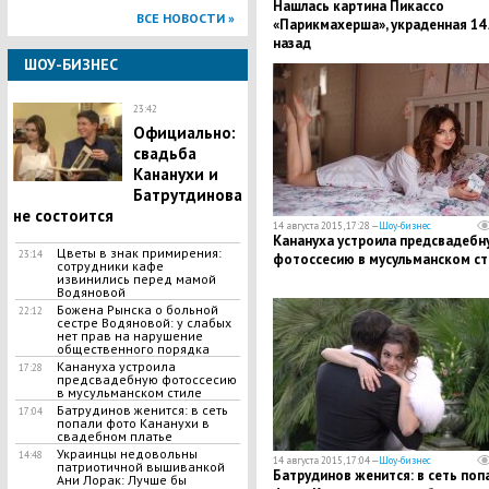
​Нашлась картина Пикассо
ВСЕ НОВОСТИ »
«Парикмахерша», украденная 14 
назад
ШОУ-БИЗНЕС
23:42
Официально:
свадьба
Кананухи и
Батрутдинова
не состоится
14 августа 2015, 17:28 —
Шоу-бизнес
Канануха устроила предсвадебн
Цветы в знак примирения:
23:14
фотоссесию в мусульманском ст
сотрудники кафе
извинились перед мамой
Водяновой
Божена Рынска о больной
22:12
сестре Водяновой: у слабых
нет прав на нарушение
общественного порядка
Канануха устроила
17:28
предсвадебную фотоссесию
в мусульманском стиле
Батрудинов женится: в сеть
17:04
попали фото Кананухи в
свадебном платье
Украинцы недовольны
14:48
14 августа 2015, 17:04 —
Шоу-бизнес
патриотичной вышиванкой
Батрудинов женится: в сеть поп
Ани Лорак: Лучше бы