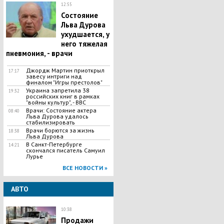
12:55
Состояние
Льва Дурова
ухудшается, у
него тяжелая
пневмония, - врачи
Джордж Мартин приоткрыл
17:17
завесу интриги над
финалом "Игры престолов"
Украина запретила 38
19:32
российских книг ​в рамках
"войны культур", - BBC
Врачи: Состояние актера
08:40
Льва Дурова удалось
стабилизировать
Врачи борются за жизнь
18:38
Льва Дурова
В Санкт-Петербурге
14:21
скончался писатель Самуил
Лурье
ВСЕ НОВОСТИ »
АВТО
10:38
Продажи