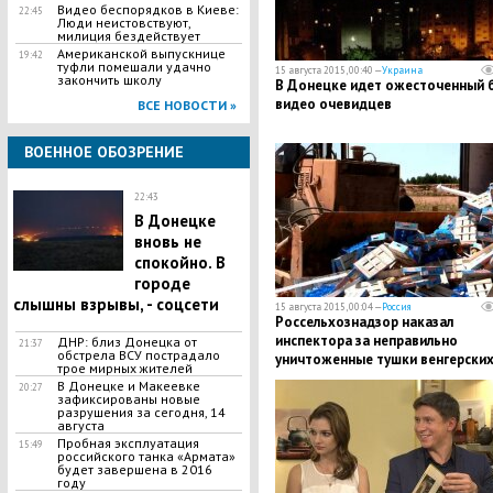
Видео беспорядков в Киеве:
22:45
Люди неистовствуют,
милиция бездействует
Американской выпускнице
19:42
туфли помешали удачно
15 августа 2015, 00:40 —
Украина
закончить школу
В Донецке идет ожесточенный б
видео очевидцев
ВСЕ НОВОСТИ »
ВОЕННОЕ ОБОЗРЕНИЕ
22:43
В Донецке
вновь не
спокойно. В
городе
слышны взрывы, - соцсети
15 августа 2015, 00:04 —
Россия
Россельхознадзор наказал
инспектора за неправильно
ДНР: близ Донецка от
21:37
обстрела ВСУ пострадало
уничтоженные тушки венгерски
трое мирных жителей
гусей
В Донецке и Макеевке
20:27
зафиксированы новые
разрушения за сегодня, 14
августа
​Пробная эксплуатация
15:49
российского танка «Армата»
будет завершена в 2016
году