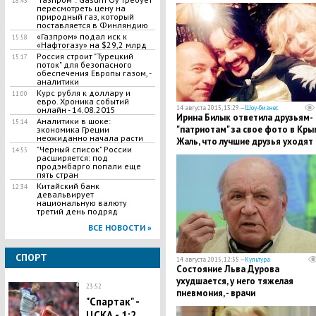
18:43
пересмотреть цену на
природный газ, который
поставляется в Финляндию
«Газпром» подал иск к
15:58
«Нафтогазу» на $29,2 млрд
Россия строит "Турецкий
15:17
поток" для безопасного
обеспечения Европы газом, -
аналитики
Курс рубля к доллару и
11:00
евро. Хроника событий
14 августа 2015, 13:29 —
Шоу-бизнес
онлайн - 14.08.2015
Ирина Билык ответила друзьям-
Аналитики в шоке:
15:14
"патриотам" за свое фото в Кры
экономика Греции
неожиданно начала расти
Жаль, что лучшие друзья уходят 
"Черный список" России
14:55
Киев, надеясь стать европейцам
расширяется: под
продэмбарго попали еще
пять стран
Китайский банк
12:34
девальвирует
национальную валюту
третий день подряд
ВСЕ НОВОСТИ »
СПОРТ
14 августа 2015, 12:55 —
Культура
Состояние Льва Дурова
ухудшается, у него тяжелая
23:52
пневмония, - врачи
"Спартак" -
ЦСКА - 1:2.