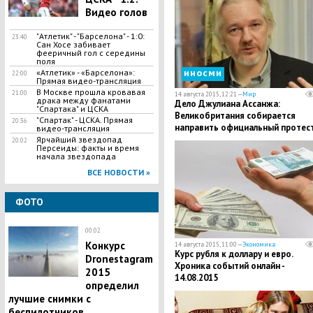
Видео голов
"Атлетик" - "Барселона" - 1:0:
23:40
Сан Хосе забивает
фееричный гол с середины
поля
иносми
«Атлетик» - «Барселона»:
22:00
Прямая видео-трансляция
В Москве прошла кровавая
21:00
14 августа 2015, 12:21 —
Мир
драка между фанатами
​Дело Джулиана Ассанжа:
"Спартака" и ЦСКА
Великобритания собирается
"Спартак" - ЦСКА. Прямая
20:36
направить официальный протест
видео-трансляция
Эквадор
Ярчайший звездопад
20:02
Персеиды: факты и время
начала звездопада
ВСЕ НОВОСТИ »
ФОТО
00:02
Конкурс
14 августа 2015, 11:00 —
Экономика
Курс рубля к доллару и евро.
Dronestagram
Хроника событий онлайн -
2015
14.08.2015
определил
лучшие снимки с
беспилотников