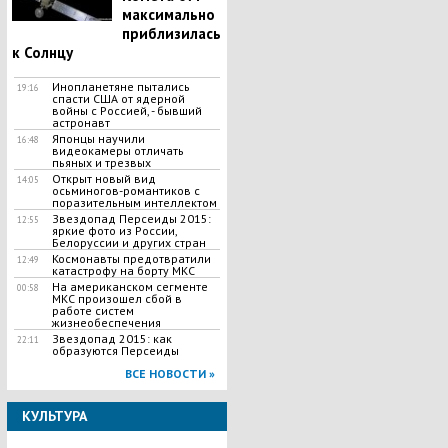
максимально
приблизилась
к Солнцу
​Инопланетяне пытались
19:16
спасти США от ядерной
войны с Россией, - бывший
астронавт
Японцы научили
16:48
видеокамеры отличать
пьяных и трезвых
Открыт новый вид
14:05
осьминогов-романтиков с
поразительным интеллектом
Звездопад Персеиды 2015:
12:55
яркие фото из России,
Белоруссии и других стран
Космонавты предотвратили
12:49
катастрофу на борту МКС
На американском сегменте
00:58
МКС произошел сбой в
работе систем
жизнеобеспечения
Звездопад 2015: как
22:11
образуются Персеиды
ВСЕ НОВОСТИ »
КУЛЬТУРА