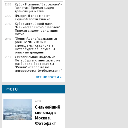
Кубок Испании. "Барселона" -
22:30
"Атлетик". Прямая видео-
трансляция матча
Фьюри: Я спас мир от
22:25
скучной эпохи Кличко
Кубок английской лиги.
21:45
"Манчестер Сити" - "Эвертон".
Прямая видео-трансляция
матча
"Зенит-Арена" развалится
20:42
раньше ЧМ-2018? В
строящемся стадионе в
Петербурге обнаружены
опасные трещины
Сексапильная модель из
21:12
Петербурга клянется, что не
разбивала брак звезды
"Реала" и "вообще не
интересуется футболистами"
ВСЕ НОВОСТИ »
ФОТО
22:43
Сильнейший
снегопад в
Москве.
Фотофакт