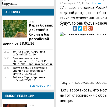
27 января 2016, 11:05 —
Россия
Загрузка...
27 января в столице Росс
ХРОНИКА
ледяной дождь, но особых 
какие-то отложения на кон
08:30
будут, то они будут незна
Карта боевых
действий в
Сирии и баз
российской
армии от 28.01.16
Война в Сирии. Хроника
08:00
событий 28.01.16
Главные новости и
06:30
обстановка в ДНР и ЛНР
28.01.2016. Хроника событий
Карта боевых действий в
08:30
Сирии и баз российской
армии от 27.01.16
Война в Сирии. Хроника
08:00
событий 27.01.16
Такую информацию сообщил
ВСЕ НОВОСТИ »
"Есть вероятность, что м
не тот классический с обр
ВЫБОР РЕДАКЦИИ
центре.
15:23