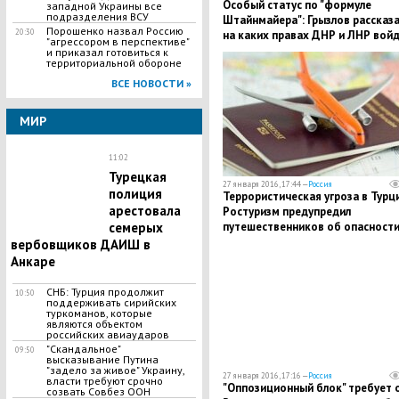
Особый статус по "формуле
западной Украины все
подразделения ВСУ
Штайнмайера": Грызлов рассказа
Порошенко назвал Россию
20:30
на каких правах ДНР и ЛНР вой
"агрессором в перспективе"
в состав Украины
и приказал готовиться к
территориальной обороне
ВСЕ НОВОСТИ »
МИР
11:02
Турецкая
27 января 2016, 17:44 —
Россия
полиция
Террористическая угроза в Турци
арестовала
Ростуризм предупредил
путешественников об опасности
семерых
исходящей от ИГИЛ
вербовщиков ДАИШ в
Анкаре
СНБ: Турция продолжит
10:50
поддерживать сирийских
туркоманов, которые
являются объектом
российских авиаударов
"Скандальное"
09:50
высказывание Путина
"задело за живое" Украину,
27 января 2016, 17:16 —
Россия
власти требуют срочно
"Оппозиционный блок" требует 
созвать Совбез ООН