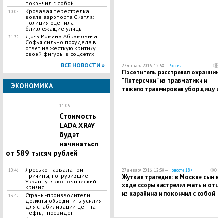
покончил с собой
Кровавая перестрелка
10:04
возле аэропорта Сиэтла:
полиция оцепила
близлежащие улицы
Дочь Романа Абрамовича
21:30
Софья сильно похудела в
ответ на жесткую критику
своей фигуры в соцсетях
ВСЕ НОВОСТИ »
27 января 2016, 12:58 —
Россия
Посетитель расстрелял охранни
"Пятерочки" из травматики и
ЭКОНОМИКА
тяжело травмировал уборщицу и
за палки колбасы
11:05
Стоимость
LADA XRAY
будет
начинаться
от 589 тысяч рублей
Яресько назвала три
27 января 2016, 12:38 —
Новости 18+
10:46
причины, погрузившие
Жуткая трагедия: в Москве сын 
Украину в экономический
ходе ссоры застрелил мать и от
кризис
из карабина и покончил с собой
Страны-производители
13:42
должны объединить усилия
для стабилизации цен на
нефть, - президент