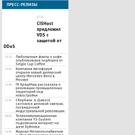
ПРЕСС-РЕЛИЗЫ
17:15
CISHost
предложил
VDS c
защитой от
DDoS
Любопытные факты о кофе:
15:20
опубликована подборка от
Single Cup Coffee
Компания Автофорум
15:45
открыла новый дилерский
центр Mercedes-Benz в
Москве
ГК КрашМаш рассказала о
12:40
реновации промышленных
территорий под
новостройки
Сбербанк: в Давосе
11:45
состоялся деловой завтрак,
посвященный
индустриальной революции
Телекоммуникационная
18:05
компания YS-System
подключила интернет на
даче Буйнова
Журнал Металлоснабжение
16:45
и сбыт: Машкрепеж вошел в