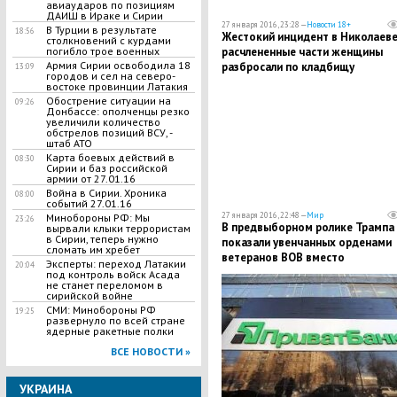
авиаударов по позициям
ДАИШ в Ираке и Сирии
27 января 2016, 23:28 —
Новости 18+
В Турции в результате
18:56
​Жестокий инцидент в Николаеве
столкновений с курдами
расчлененные части женщины
погибло трое военных
Армия Сирии освободила 18
разбросали по кладбищу
13:09
городов и сел на северо-
востоке провинции Латакия
Обострение ситуации на
09:26
Донбассе: ополченцы резко
увеличили количество
обстрелов позиций ВСУ, -
штаб АТО
Карта боевых действий в
08:30
Сирии и баз российской
армии от 27.01.16
Война в Сирии. Хроника
08:00
событий 27.01.16
27 января 2016, 22:48 —
Мир
Минобороны РФ: Мы
23:26
В предвыборном ролике Трампа
вырвали клыки террористам
в Сирии, теперь нужно
показали увенчанных орденами
сломать им хребет
ветеранов ВОВ вместо
Эксперты: переход Латакии
20:04
американских военных
под контроль войск Асада
не станет переломом в
сирийской войне
СМИ: Минобороны РФ
19:25
развернуло по всей стране
ядерные ракетные полки
ВСЕ НОВОСТИ »
УКРАИНА