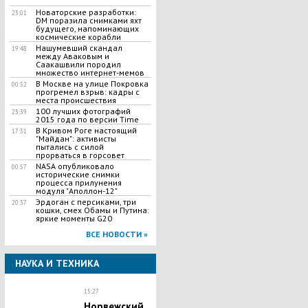
Новаторские разработки:
23:01
DM поразила снимками яхт
будущего, напоминающих
космические корабли
Нашумевший скандал
19:48
между Аваковым и
Саакашвили породил
множество интернет-мемов
В Москве на улице Покровка
00:52
прогремел взрыв: кадры с
места происшествия
100 лучших фотографий
23:39
2015 года по версии Time
В Кривом Роге настоящий
17:31
"Майдан": активисты
пытались с силой
прорваться в горсовет
NASA опубликовало
00:57
исторические снимки
процесса прилунения
модуля "Аполлон-12"
Эрдоган с персиками, три
20:37
кошки, смех Обамы и Путина:
яркие моменты G20
ВСЕ НОВОСТИ »
НАУКА И ТЕХНИКА
15:27
Норвежский