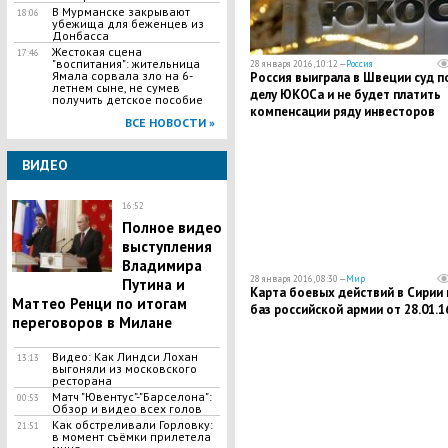
​В Мурманске закрывают
18:06
убежища для беженцев из
Донбасса
Жестокая сцена
17:46
"воспитания": жительница
28 января 2016, 10:12 —
Россия
Ямала сорвала зло на 6-
Россия выиграла в Швеции суд п
летнем сыне, не сумев
делу ЮКОСа и не будет платить
получить детское пособие
компенсации ряду инвесторов
ВСЕ НОВОСТИ »
ВИДЕО
16:52
Полное видео
выступления
Владимира
28 января 2016, 08:30 —
Мир
Путина и
Карта боевых действий в Сирии 
Маттео Ренци по итогам
баз российской армии от 28.01.1
переговоров в Милане
Видео: Как Линдси Лохан
13:13
выгоняли из московского
ресторана
Матч "Ювентус"-"Барселона":
00:53
Обзор и видео всех голов
Как обстреливали Горловку:
21:51
в момент съёмки прилетела