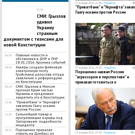
27 января 2016, 21:46 —
Украина
"Приватбанк" и "Укрнафта" завал
11:16
Гаагу исками против России
СМИ: Грызлов
удивил
Украину
странным
документом с тезисами для
новой Конституции
Главные новости и
06:30
обстановка в ДНР и ЛНР
28.01.2016. Хроника событий
​Хакеры создали фейковую
00:34
27 января 2016, 20:30 —
Украина
электронную почту
Порошенко назвал Россию
Гройсмана, разослав оттуда
"агрессором в перспективе" и
заявление о референдуме
по Конституции
приказал готовиться к
СМИ: Грызлов в Минске
территориальной обороне
00:24
признал Крым частью
Украины и предложил
закрепить это в Конституции
"Приватбанк" и "Укрнафта"
21:46
завалили Гаагу исками
против России
​Сильнейший пожар и
21:20
прогремевшие взрывы под
Запорожьем: подробности
инцидента
Порошенко приказал
20:51
27 января 2016, 19:10 —
Украина
стянуть на Донбасс из