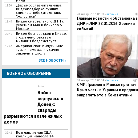
мина
Дарья-соблазнительница:
11:20
Видеоподборка лучших
снимков победительницы
28 января 2016, 06:30 —
Украина
"Холостяка"
Главные новости и обстановка в
Видео смертельного ДТП с
16:48
ДНР и ЛНР 28.01.2016. Хроника
участием БМВ и байкера в
событий
Москве
Видео беспорядков в Киеве:
22:45
Люди неистовствуют,
милиция бездействует
Американской выпускнице
19:42
туфли помешали удачно
закончить школу
ВСЕ НОВОСТИ »
ВОЕННОЕ ОБОЗРЕНИЕ
28 января 2016, 00:24 —
Украина
СМИ: Грызлов в Минске признал
11:32
Крым частью Украины и предлож
Война
закрепить это в Конституции
вернулась в
Донецк:
снаряды
разрываются возле жилых
домов
​Возглавляемая США
22:42
коалиция нанесла 14