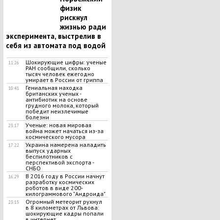
физик
рискнул
жизнью ради
эксперимента, выстрелив в
себя из автомата под водой
Шокирующие цифры: ученые
11:26
РАН сообщили, сколько
тысяч человек ежегодно
умирает в России от гриппа
Гениальная находка
10:41
британских ученых -
антибиотик на основе
грудного молока, который
победит неизлечимые
болезни
Ученые: новая мировая
23:17
война может начаться из-за
космического мусора
Украина намерена наладить
17:22
выпуск ударных
беспилотников с
перспективой экспорта -
СНБО
В 2016 году в России начнут
16:29
разработку космических
роботов в виде 200-
килограммового "Андроида"
Огромный метеорит рухнул
23:15
в 8 километрах от Львова:
шокирующие кадры попали
в интернет