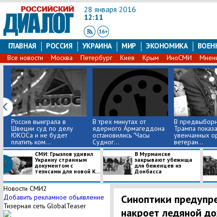
28 января 2016
12:11
ГЛАВНАЯ
РОССИЯ
УКРАИНА
МИР
ЭКОНОМИКА
ВОЕН
Все новости
Москва
Петербург
Киев
Крым
ИноСМИ
Мнен
Россия выиграла в
​В трех минутах от
В предвыборн
Швеции суд по делу
ядерного Армагеддона
Трампа показ
ЮКОСа и не будет
остановились "Часы
увенчанных о
платить ком...
Судног...
ветеран...
СМИ: Грызлов удивил
​В Мурманске
Украину странным
закрывают убежища
документом с
для беженцев из
тезисами для новой К...
Донбасса
Новости СМИ2
Синоптики предупр
Добавить рекламное обьявление
Тизерная сеть GlobalTeaser
накроет ледяной д