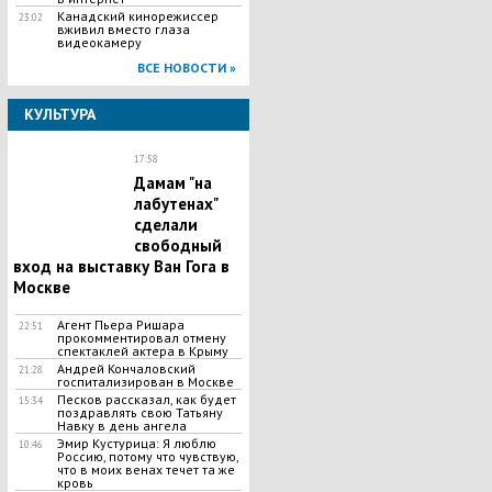
Канадский кинорежиссер
23:02
вживил вместо глаза
видеокамеру
ВСЕ НОВОСТИ »
КУЛЬТУРА
17:58
Дамам "на
лабутенах"
сделали
свободный
вход на выставку Ван Гога в
Москве
Агент Пьера Ришара
22:51
прокомментировал отмену
спектаклей актера в Крыму
Андрей Кончаловский
21:28
госпитализирован в Москве
Песков рассказал, как будет
15:34
поздравлять свою Татьяну
Навку в день ангела
Эмир Кустурица: Я люблю
10:46
Россию, потому что чувствую,
что в моих венах течет та же
кровь