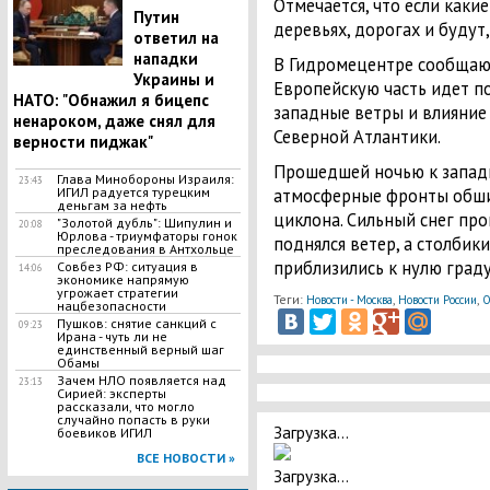
Отмечается, что если каки
Путин
деревьях, дорогах и будут
ответил на
нападки
В Гидромецентре сообщают
Украины и
Европейскую часть идет по
НАТО: "Обнажил я бицепс
западные ветры и влияние
ненароком, даже снял для
Северной Атлантики.
верности пиджак"
Прошедшей ночью к запад
Глава Минобороны Израиля:
23:43
атмосферные фронты обши
ИГИЛ радуется турецким
деньгам за нефть
циклона. Сильный снег про
"Золотой дубль": Шипулин и
20:08
Юрлова - триумфаторы гонок
поднялся ветер, а столбик
преследования в Антхольце
приблизились к нулю граду
Совбез РФ: ситуация в
14:06
экономике напрямую
угрожает стратегии
Теги:
,
,
Новости - Москва
Новости России
О
нацбезопасности
Пушков: снятие санкций с
09:23
Ирана - чуть ли не
единственный верный шаг
Обамы
Зачем НЛО появляется над
23:13
Сирией: эксперты
рассказали, что могло
случайно попасть в руки
Загрузка...
боевиков ИГИЛ
ВСЕ НОВОСТИ »
Загрузка...