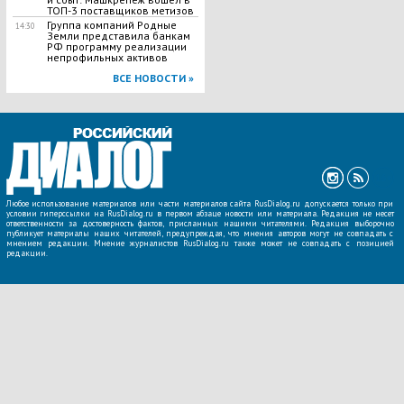
ТОП-3 поставщиков метизов
Группа компаний Родные
14:30
Земли представила банкам
РФ программу реализации
непрофильных активов
ВСЕ НОВОСТИ »
Любое использование материалов или части материалов сайта RusDialog.ru допускается только при
условии гиперссылки на RusDialog.ru в первом абзаце новости или материала. Редакция не несет
ответственности за достоверность фактов, присланных нашими читателями. Редакция выборочно
публикует материалы наших читателей, предупреждая, что мнения авторов могут не совпадать с
мнением редакции. Мнение журналистов RusDialog.ru также может не совпадать с позицией
редакции.