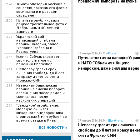
предложил "выпороть на кухне"
Тимати опозорил Баскова в
23:47
внесистемную оппозицию
соцсетях, показав его фото с
косичками и в розовом
сарафане
Пугачева опубликовала
23:20
редкое трогательное фото с
Добрыниным 40-летней
давности
Украинский сайт,
18:22
написавший о гибели
певицы Валерии, ранее
"хоронил" Кобзона и
Расторгуева
27 января 2016, 15:23 —
Россия
Ксения Собчак скрывает
Путин ответил на нападки Украи
16:47
свои толстые ноги с
и НАТО: "Обнажил я бицепс
помощью Photoshop
ненароком, даже снял для верно
Шепелеву грозит срок
14:54
лишения свободы до 8 лет
пиджак"
за кражу денег со счета
Фриске, - СМИ
Известная башкирская
12:33
певица не смогла побороть
осложнения после родов и
скончалась после
нескольких операций
"Звездное" ограбление:
12:04
Меладзе лишился
шикарного внедорожника
стоимостью 5 млн рублей во
время поездки в Киев
27 января 2016, 14:54 —
Шоу-бизнес
Шепелеву грозит срок лишения
ВСЕ НОВОСТИ »
свободы до 8 лет за кражу денег
счета Фриске, - СМИ