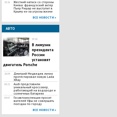
Жесткий натиск со стороны
10:26
Киева: французский актер
Пьер Ришар не выступит в
Крыму из-за угрозы жизни
ВСЕ НОВОСТИ »
АВТО
19:10
В лимузин
президента
России
установят
двигатель Porsche
Дмитрий Медведев лично
20:09
протестировал новую Lada
XRay
Audi представили
00:21
уникальный кроссовер,
работающий на водороде и
солнечных батареях
Госавтоинспекция просит
09:07
жителей Уфы не совершать
поездки по городу
ВСЕ НОВОСТИ »