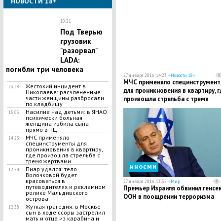
НОВОСТИ 18+
10:21
Под Тверью
грузовик
"разорвал"
LADA:
погибли три человека
27 января 2016, 14:23 —
Новости 18+
МЧС применяло специнструмен
​Жестокий инцидент в
23:28
для проникновения в квартиру, г
Николаеве: расчлененные
части женщины разбросали
произошла стрельба с тремя
по кладбищу
жертвами
Насилие над детьми: в ЯНАО
15:03
психически больная
женщина избила сына
прямо в ТЦ
МЧС применяло
14:23
специнструменты для
проникновения в квартиру,
где произошла стрельба с
тремя жертвами
иносми
Пиар удался: тело
12:54
Волочковой будет
красоваться в
27 января 2016, 13:35 —
Мир
путеводителях и рекламном
Премьер Израиля обвинил генсе
ролике Мальдивского
ООН в поощрении терроризма
острова
Жуткая трагедия: в Москве
12:38
сын в ходе ссоры застрелил
мать и отца из карабина и