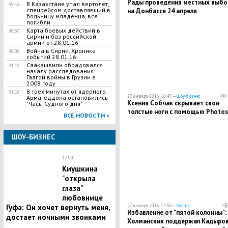
Рады проведения местных выбо
В Казахстане упал вертолет,
09:16
спецрейсом доставлявший в
на Донбассе 24 апреля
больницу младенца, все
погибли
Карта боевых действий в
08:30
Сирии и баз российской
армии от 28.01.16
Война в Сирии. Хроника
08:00
событий 28.01.16
Саакашвили обрадовался
01:19
началу расследования
Гаагой войны в Грузии в
2008 году
​В трех минутах от ядерного
01:10
27 января 2016, 16:47 —
Шоу-бизнес
Армагеддона остановились
Ксения Собчак скрывает свои
"Часы Судного дня"
толстые ноги с помощью Photo
ВСЕ НОВОСТИ »
ШОУ-БИЗНЕС
12:04
Киушкина
"открыла
глаза"
любовнице
27 января 2016, 15:50 —
Россия
Гуфа: Он хочет вернуть меня,
Избавление от "пятой колонны":
достает ночными звонками
Холманских поддержал Кадыров