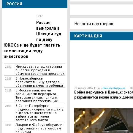
РОССИЯ
10:12
Россия
Новости партнеров
выиграла в
Швеции суд
КАРТИНА ДНЯ
по делу
ЮКОСа и не будет платить
компенсации ряду
инвесторов
​Минздрав: вспышка гриппа
22:47
в России проходит в
обычных сезонных пределах
​В Новосибирске
22:23
воспитательницу детсада
обвинили в смерти ребенка
28 января 2016, 11:32 —
Военное обозрение
В Москве валютными
21:19
Война вернулась в Донецк: снар
заемщиками перекрыта
разрываются возле жилых домо
Тверская улица, полиция
разгоняет протестующих
В Санкт-Петербурге
20:03
подросток сорвался в шахту,
пытаясь самостоятельно
выбраться из плена
застрявшего лифта
Лавров и Фабиус обсудили
18:38
подготовку к переговорам
по Сирии