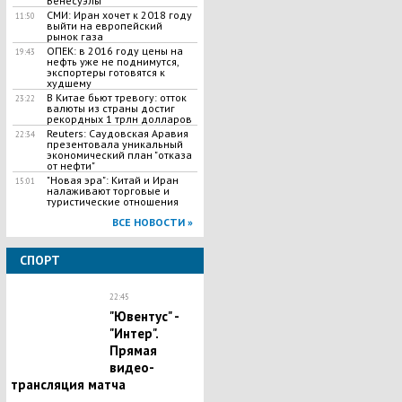
Венесуэлы
СМИ: Иран хочет к 2018 году
11:50
выйти на европейский
рынок газа
ОПЕК: в 2016 году цены на
19:43
нефть уже не поднимутся,
экспортеры готовятся к
худшему
В Китае бьют тревогу: отток
23:22
валюты из страны достиг
рекордных 1 трлн долларов
Reuters: Саудовская Аравия
22:34
презентовала уникальный
экономический план "отказа
от нефти"
"Новая эра": Китай и Иран
15:01
налаживают торговые и
туристические отношения
ВСЕ НОВОСТИ »
СПОРТ
22:45
"Ювентус" -
"Интер".
Прямая
видео-
трансляция матча