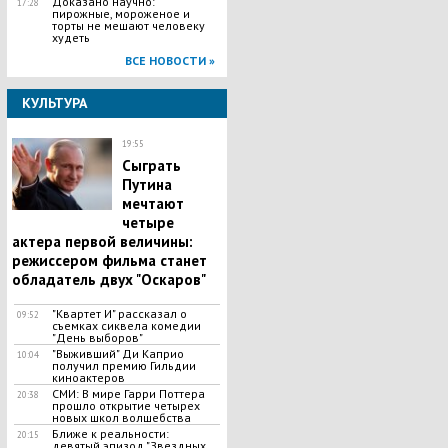
Доказано научно:
17:28
пирожные, мороженое и
торты не мешают человеку
худеть
ВСЕ НОВОСТИ »
КУЛЬТУРА
19:55
Сыграть
Путина
мечтают
четыре
актера первой величины:
режиссером фильма станет
обладатель двух "Оскаров"
"Квартет И" рассказал о
09:52
съемках сиквела комедии
"День выборов"
"Выживший" Ди Каприо
10:04
получил премию Гильдии
киноактеров
СМИ: В мире Гарри Поттера
20:38
прошло открытие четырех
новых школ волшебства
Ближе к реальности:
20:15
девятый эпизод "Звездных