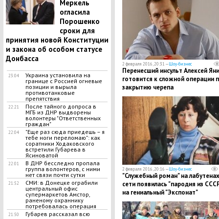
Меркель
огласила
Порошенко
сроки для
принятия новой Конституции
и закона об особом статусе
Донбасса
2 февраля 2016, 20:31 —
Шоу-бизнес
Перенесший инсульт Алексей Ян
Украина установила на
23:04
готовится к сложной операции 
границе с Россией огневые
закрытию черепа
позиции и вырыла
противотанковые
препятствия
После тайного допроса в
22:21
МГБ из ДНР выдворены
волонтеры "Ответственных
граждан"
"Еще раз сюда приедешь – я
22:04
тебе ноги переломаю": как
соратники Ходаковского
встретили Губарева в
Ясиноватой
В ДНР бесследно пропала
22:01
группа волонтеров, с ними
2 февраля 2016, 20:16 —
Шоу-бизнес
нет связи почти сутки
"Служебный роман" на лабутенах
СМИ: в Донецке ограбили
сети появилась "пародия из ССС
21:52
центральный офис
на гениальный "Экспонат"
супермаркетов Амстор,
раненому охраннику
потребовалась операция
Губарев рассказал всю
21:50