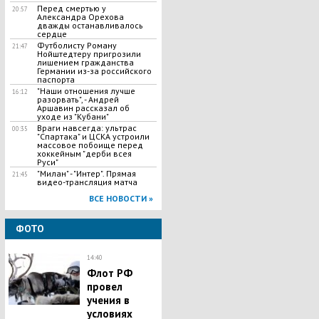
Перед смертью у
20:57
Александра Орехова
дважды останавливалось
сердце
Футболисту Роману
21:47
Нойштедтеру пригрозили
лишением гражданства
Германии из-за российского
паспорта
"Наши отношения лучше
16:12
разорвать", - Андрей
Аршавин рассказал об
уходе из "Кубани"
Враги навсегда: ультрас
00:35
"Спартака" и ЦСКА устроили
массовое побоище перед
хоккейным "дерби всея
Руси"
"Милан" - "Интер". Прямая
21:45
видео-трансляция матча
ВСЕ НОВОСТИ »
ФОТО
14:40
Флот РФ
провел
учения в
условиях