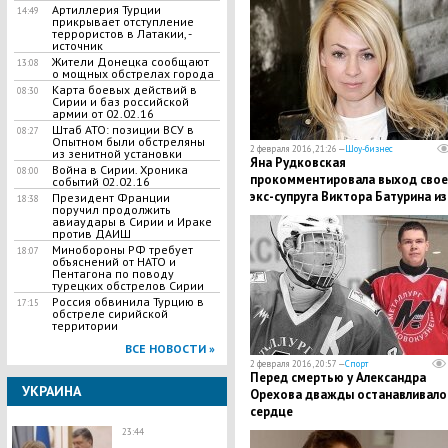
Артиллерия Турции
14:49
прикрывает отступление
террористов в Латакии, -
источник
Жители Донецка сообщают
13:08
о мощных обстрелах города
Карта боевых действий в
08:30
Сирии и баз российской
армии от 02.02.16
Штаб АТО: позиции ВСУ в
08:27
Опытном были обстреляны
2 февраля 2016, 21:26 —
Шоу-бизнес
из зенитной установки
Яна Рудковская
Война в Сирии. Хроника
08:00
прокомментировала выход свое
событий 02.02.16
экс-супруга Виктора Батурина из
Президент Франции
18:38
поручил продолжить
тюрьмы
авиаудары в Сирии и Ираке
против ДАИШ
Минобороны РФ требует
18:07
объяснений от НАТО и
Пентагона по поводу
турецких обстрелов Сирии
Россия обвинила Турцию в
17:15
обстреле сирийской
территории
ВСЕ НОВОСТИ »
2 февраля 2016, 20:57 —
Спорт
Перед смертью у Александра
УКРАИНА
Орехова дважды останавливало
сердце
23:44