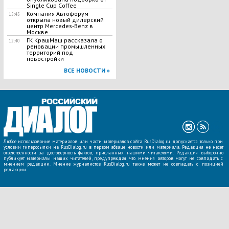
Single Cup Coffee
Компания Автофорум
15:45
открыла новый дилерский
центр Mercedes-Benz в
Москве
ГК КрашМаш рассказала о
12:40
реновации промышленных
территорий под
новостройки
ВСЕ НОВОСТИ »
Любое использование материалов или части материалов сайта RusDialog.ru допускается только при
условии гиперссылки на RusDialog.ru в первом абзаце новости или материала. Редакция не несет
ответственности за достоверность фактов, присланных нашими читателями. Редакция выборочно
публикует материалы наших читателей, предупреждая, что мнения авторов могут не совпадать с
мнением редакции. Мнение журналистов RusDialog.ru также может не совпадать с позицией
редакции.