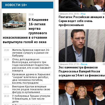
НОВОСТИ 18+
2 февраля 2016, 18:06 —
Мир
23:30
Пентагон: Российская авиация в
В Кишиневе
Сирии ведет себя очень
16-летняя
профессионально
жертва
группового
изнасилования в отчаянии
выпрыгнула голой из окна
Житель Брянска зарезал 26-
23:00
летнюю супругу и ранил ее
бабушку
Отец детсадовца из
21:20
Волгограда, которого три
2 февраля 2016, 17:31 —
Россия
года насиловал подросток,
Экс-замминистра финансов
рассказал, кто и как накажет
изверга
Подмосковья Валерий Носов
Кровавая драма в Харькове:
19:37
осужден на 14 лет за финансовы
"скорая" влетела в автобус,
махинации
два человека погибли,
восемь пострадали
Виктория Крутая впервые
19:11
после родов показала свою
фигуру в купальнике
У побережья Турции утонули
18:13
9 беженцев, в том числе
дети