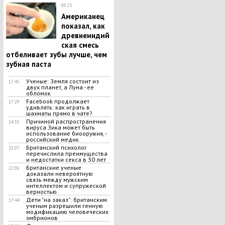
00:25
Американец
показал, как
древнеиндий
ская смесь
отбеливает зубы лучше, чем
зубная паста
Ученые: Земля состоит из
17:45
двух планет, а Луна - ее
обломок
Facebook продолжает
17:29
удивлять: как играть в
шахматы прямо в чате?
Причиной распространения
14:35
вируса Зика может быть
использование биооружия, -
российский медик
Британский психолог
23:07
перечислила преимущества
и недостатки секса в 30 лет
Британские ученые
22:06
доказали невероятную
связь между мужским
интеллектом и супружеской
верностью
Дети "на заказ": британским
17:44
ученым разрешили генную
модификацию человеческих
эмбрионов