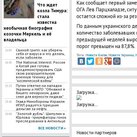
Как сообщает первый заме
Что ждет
ОГА Лев Парцхаладзе, ситу
козла Тимура:
остается сложной из-за ре
стала
известна
По данным украинского д
необычная биография
количество заболевавших 
козочки Меркель и её
предыдущей неделей выро
владельца
порог превышен на 87,8%.
Свиной грипп: как уберечь
15:09
себя от вируса и что делать,
Теги:
,
,
Новости Киева
Новости Украины
если заболели
The National Interest: Россия
10:30
и Китай уже готовы
продемонстрировать США
свою разрушительную
военную технику для
"космической войны"
Путин ответил на нападки
15:23
Украины и НАТО: "Обнажил я
Загрузка...
бицепс ненароком, даже
снял для верности пиджак"
Глава Минобороны Израиля:
23:43
Загрузка...
ИГИЛ радуется турецким
деньгам за нефть
"Золотой дубль": Шипулин и
20:08
Юрлова - триумфаторы гонок
преследования в Антхольце
ВСЕ НОВОСТИ »
Новости партнеров