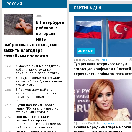
РОССИЯ
КАРТИНА ДНЯ
00:00
В Петербурге
ребенок, с
которым
мать
выбросилась из окна, смог
выжить благодаря
иносми
случайным прохожим
3 февраля 2016, 01:03 —
Мир
Турция лишь отсрочила новую
В Москве пьяные родители
23:58
эскалацию конфликта с Россией,
забыли двух грудных
близнецов в салоне такси
вероятность войны по-прежнем
В Подмосковье разорвали
высока
22:43
на части "Фиат", вытаскивая
его из лужи
В Приморском районе
22:26
машина сбила насмерть
девочку, которая шла по
"зебре"
Путин назначил нового
22:15
главу ГРУ: стало известно,
кто сменил Сергуна
Мощный снегопад и
21:30
сильный ветер стал
3 февраля 2016, 00:42 —
Шоу-бизнес
причиной отмены более 60
Ксения Бородина впервые показ
рейсов в Шереметьево
МИД РФ закрыл въезд в