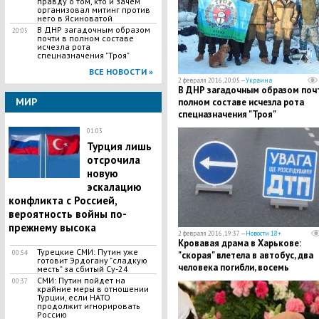
правду о том, кто и зачем
организовал митинг против
него в Ясиноватой
В ДНР загадочным образом
20:05
почти в полном составе
исчезла рота
спецназначения "Троя"
ВСЕ НОВОСТИ »
2 февраля 2016, 20:05 —
Украина
В ДНР загадочным образом почт
МИР
полном составе исчезла рота
спецназначения "Троя"
01:03
Турция лишь
отсрочила
новую
эскалацию
конфликта с Россией,
вероятность войны по-
прежнему высока
2 февраля 2016, 19:37 —
Новости 18+
Кровавая драма в Харькове:
Турецкие СМИ: Путин уже
00:54
"скорая" влетела в автобус, два
готовит Эрдогану "сладкую
человека погибли, восемь
месть" за сбитый Су-24
пострадали
СМИ: Путин пойдет на
00:37
крайние меры в отношении
Турции, если НАТО
продолжит игнорировать
Россию