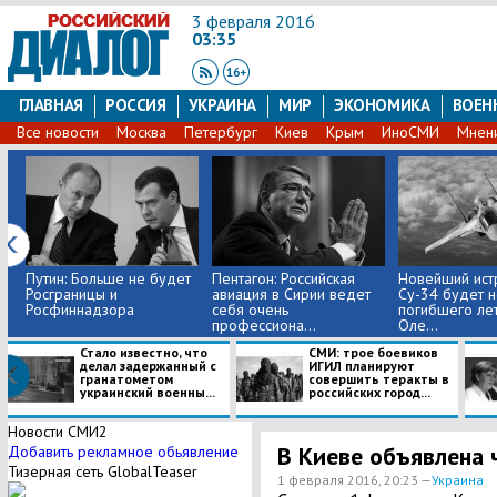
3 февраля 2016
03:35
ГЛАВНАЯ
РОССИЯ
УКРАИНА
МИР
ЭКОНОМИКА
ВОЕН
Все новости
Москва
Петербург
Киев
Крым
ИноСМИ
Мнен
Путин: Больше не будет
Пентагон: Российская
Новейший ист
Росграницы и
авиация в Сирии ведет
Су-34 будет н
Росфиннадзора
себя очень
погибшего ле
профессиона...
Оле...
Стало известно, что
СМИ: трое боевиков
делал задержанный с
ИГИЛ планируют
гранатометом
совершить теракты в
украинский военны...
российских город...
Новости СМИ2
В Киеве объявлена 
Добавить рекламное обьявление
Тизерная сеть GlobalTeaser
1 февраля 2016, 20:23 —
Украина