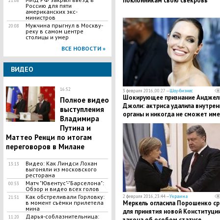
поклонникам свою свекровь
21:08
Россию для пяти
американских экс-
министров
Мужчина прыгнул в Москву-
20:08
реку в самом центре
столицы и умер
ВСЕ НОВОСТИ »
ВИДЕО
16:52
3 февраля 2016, 00:27 —
Шоу-бизнес
Шокирующее признание Анджел
Полное видео
Джоли: актриса удалила внутрен
выступления
органы и никогда не сможет им
Владимира
детей
Путина и
Маттео Ренци по итогам
переговоров в Милане
Видео: Как Линдси Лохан
13:13
выгоняли из московского
ресторана
Матч "Ювентус"-"Барселона":
00:53
Обзор и видео всех голов
Как обстреливали Горловку:
2 февраля 2016, 23:44 —
Украина
21:51
Меркель огласила Порошенко ср
в момент съёмки прилетела
мина
для принятия новой Конституции
Дарья-соблазнительница:
11:20
закона об особом статусе