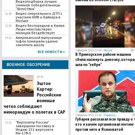
Видеоподборка лучших
Донбасса
снимков победительницы
"Холостяка"
Видео смертельного ДТП с
16:48
участием БМВ и байкера в
Москве
Видео беспорядков в Киеве:
22:45
Люди неистовствуют,
милиция бездействует
Американской выпускнице
19:42
туфли помешали удачно
закончить школу
2 февраля 2016, 22:26 —
Россия
ВСЕ НОВОСТИ »
В Приморском районе машина
сбила насмерть девочку, котора
ВОЕННОЕ ОБОЗРЕНИЕ
шла по "зебре"
18:43
Эштон
Картер:
Российские
военные
четко соблюдают
меморандум о полетах в САР
2 февраля 2016, 21:50 —
Украина
Губарев рассказал всю правду о 
"Вертолеты России"
15:10
кто и зачем организовал митинг
завершили поставку в
против него в Ясиноватой
Индию 151 вертолета
Ми-17В-5