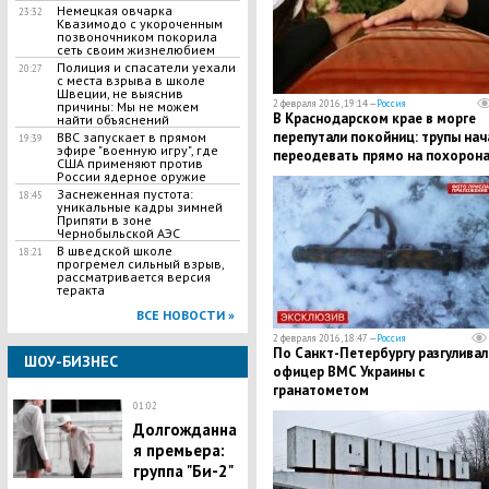
Немецкая овчарка
23:32
Квазимодо с укороченным
позвоночником покорила
сеть своим жизнелюбием
Полиция и спасатели уехали
20:27
с места взрыва в школе
Швеции, не выяснив
2 февраля 2016, 19:14 —
Россия
причины: Мы не можем
В Краснодарском крае в морге
найти объяснений
перепутали покойниц: трупы нач
BBC запускает в прямом
19:39
эфире "военную игру", где
переодевать прямо на похорон
США применяют против
России ядерное оружие
Заснеженная пустота:
18:45
уникальные кадры зимней
Припяти в зоне
Чернобыльской АЭС
В шведской школе
18:21
прогремел сильный взрыв,
рассматривается версия
теракта
ВСЕ НОВОСТИ »
2 февраля 2016, 18:47 —
Россия
По Санкт-Петербургу разгуливал
ШОУ-БИЗНЕС
офицер ВМС Украины с
гранатометом
01:02
Долгожданна
я премьера:
группа "Би-2"