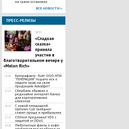
на грани остановки
ВСЕ НОВОСТИ »
ПРЕСС-РЕЛИЗЫ
18:05
«Сладкая
сказка»
приняла
участие в
благотворительном вечере у
«Melon Rich»
Контрафакту - бой! ООО НПИ
16:43
"ГЕНЕРАЦИЯ" подало иск о
защите прав на свою
продукцию АкваЩит!
Сбербанк объявил о
17:55
редизайне интернет-банка
для корпоративных
клиентов
С новой площадкой
16:25
UpDown.Cub трейдинг
станет проще и прибыльнее
CISHost предложил VDS c
17:15
защитой от DDoS
Любопытные факты о кофе:
15:20
опубликована подборка от