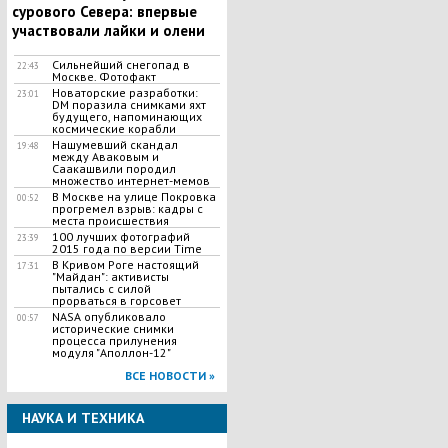
сурового Севера: впервые
участвовали лайки и олени
Сильнейший снегопад в
22:43
Москве. Фотофакт
Новаторские разработки:
23:01
DM поразила снимками яхт
будущего, напоминающих
космические корабли
Нашумевший скандал
19:48
между Аваковым и
Саакашвили породил
множество интернет-мемов
В Москве на улице Покровка
00:52
прогремел взрыв: кадры с
места происшествия
100 лучших фотографий
23:39
2015 года по версии Time
В Кривом Роге настоящий
17:31
"Майдан": активисты
пытались с силой
прорваться в горсовет
NASA опубликовало
00:57
исторические снимки
процесса прилунения
модуля "Аполлон-12"
ВСЕ НОВОСТИ »
НАУКА И ТЕХНИКА