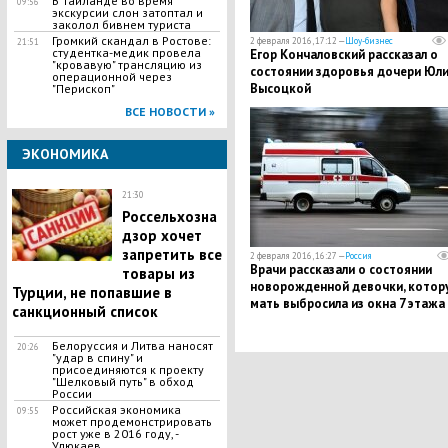
В Таиланде во время
09:56
экскурсии слон затоптал и
заколол бивнем туриста
Громкий скандал в Ростове:
2 февраля 2016, 17:12 —
Шоу-бизнес
21:51
студентка-медик провела
Егор Кончаловский рассказал о
"кровавую" трансляцию из
состоянии здоровья дочери Юл
операционной через
Высоцкой
"Перископ"
ВСЕ НОВОСТИ »
ЭКОНОМИКА
21:30
Россельхозна
дзор хочет
запретить все
2 февраля 2016, 16:27 —
Россия
Врачи рассказали о состоянии
товары из
новорожденной девочки, котор
Турции, не попавшие в
мать выбросила из окна 7 этажа
санкционный список
Белоруссия и Литва наносят
20:26
"удар в спину" и
присоединяются к проекту
"Шелковый путь" в обход
России
Российская экономика
09:55
может продемонстрировать
рост уже в 2016 году, -
Улюкаев