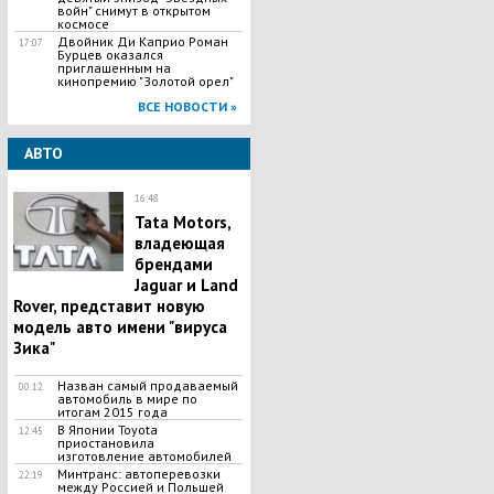
войн" снимут в открытом
космосе
Двойник Ди Каприо Роман
17:07
Бурцев оказался
приглашенным на
кинопремию "Золотой орел"
ВСЕ НОВОСТИ »
АВТО
16:48
Tata Motors,
владеющая
брендами
Jaguar и Land
Rover, представит новую
модель авто имени "вируса
Зика"
Назван самый продаваемый
00:12
автомобиль в мире по
итогам 2015 года
В Японии Toyota
12:45
приостановила
изготовление автомобилей
Минтранс: автоперевозки
22:19
между Россией и Польшей