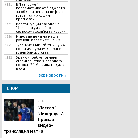
В "Газпроме"
08:51
пересматривают бюджет из-
за обвала цены на нефть и
готовятся к худшим
прогнозам
Власти Турции заявили о
23:11
"большом ударе" по
сельскому хозяйству России
Мировые цены на нефть
22:36
рухнули более чем на 5%
Турецкие СМИ: сбитый Су-24
19:41
поставил туризм в стране на
грань банкротства
Яценюк требует отмены
18:32
строительства "Северного
потока - 2": Украина подала
в суд
ВСЕ НОВОСТИ »
СПОРТ
21:45
"Лестер" -
"Ливерпуль".
Прямая
видео-
трансляция матча