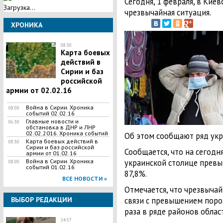
Сегодня, 1 февраля, в Кие
Загрузка...
чрезвычайная ситуация.
ХРОНИКА
08:30
Карта боевых
действий в
Сирии и баз
российской
армии от 02.02.16
Война в Сирии. Хроника
08:00
событий 02.02.16
Главные новости и
06:30
обстановка в ДНР и ЛНР
02.02.2016. Хроника событий
Об этом сообщают ряд укр
Карта боевых действий в
08:30
Сирии и баз российской
Сообщается, что на сегодн
армии от 01.02.16
украинской столице превы
Война в Сирии. Хроника
08:00
событий 01.02.16
87,8%.
ВСЕ НОВОСТИ »
Отмечается, что чрезвычай
связи с превышением порог
ВЫБОР РЕДАКЦИИ
раза в ряде районов облас
14:57