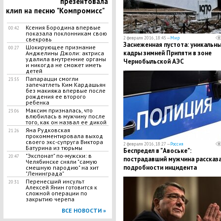
презентовала
клип на песню "Компромисс"
Ксения Бородина впервые
00:42
показала поклонникам свою
2 февраля 2016, 18:45 —
Мир
свекровь
Заснеженная пустота: уникальн
Шокирующее признание
00:27
кадры зимней Припяти в зоне
Анджелины Джоли: актриса
удалила внутренние органы
Чернобыльской АЭС
и никогда не сможет иметь
детей
Папарацци смогли
23:55
запечатлеть Ким Кардашьян
без макияжа впервые после
рождения ее второго
ребенка
Максим призналась, что
23:06
влюбилась в мужчину после
того, как он назвал ее дикой
Яна Рудковская
21:26
прокомментировала выход
своего экс-супруга Виктора
2 февраля 2016, 18:27 —
Россия
Батурина из тюрьмы
Беспредел в "Авоське":
"Экспонат" по-мужски: в
20:47
пострадавший мужчина рассказ
Челябинске сняли "самую
подробности инцидента
смешную пародию" на хит
"Ленинграда"
Перенесший инсульт
20:31
Алексей Янин готовится к
сложной операции по
закрытию черепа
ВСЕ НОВОСТИ »