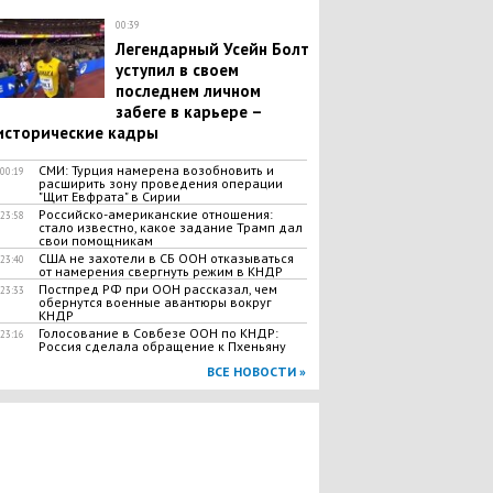
00:39
Легендарный Усейн Болт
уступил в своем
последнем личном
забеге в карьере –
исторические кадры
СМИ: Турция намерена возобновить и
00:19
расширить зону проведения операции
"Щит Евфрата" в Сирии
Российско-американские отношения:
23:58
стало известно, какое задание Трамп дал
свои помощникам
США не захотели в СБ ООН отказываться
23:40
от намерения свергнуть режим в КНДР
Постпред РФ при ООН рассказал, чем
23:33
обернутся военные авантюры вокруг
КНДР
Голосование в Совбезе ООН по КНДР:
23:16
Россия сделала обращение к Пхеньяну
ВСЕ НОВОСТИ »