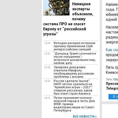
Немецкие
Напомн
эксперты
года. 
объяснили,
юбилей
почему
одной 
система ПРО не спасет
Населе
Европу от “российской
настоя
угрозы”
радиоа
энерго
Володин раскрыл истинную
13:34
причину применения США
антироссийских санкций
Как со
"Дональд Трамп скончается
12:31
продов
после покушения", -
задерж
астрологи шокировали мир,
назвав дату
Пять г
Захарова доходчиво
19:58
ответила Макфолу,
Киевск
пообещавшему россиянам
проблемы с визами
Теги:
Общ
Россия сделала "вызов"
20:26
Присое
НАТО честно сразиться на
"Армейских играх – 2017":
Telegr
главком рассказал, каков
был ответ стран Альянса
В 
Путин принимает военно-
10:21
морской парад в честь Дня
ВМФ: прямая
видеотрансляция из Санкт-
Петербурга
ВСЕ НОВОСТИ »