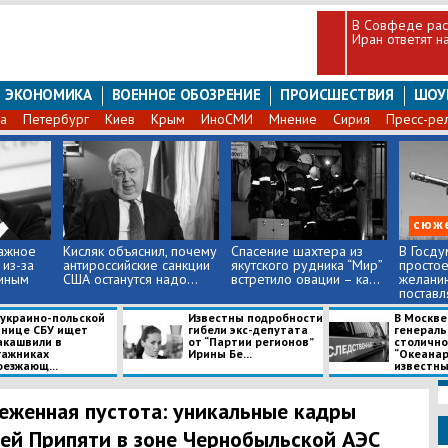
В Совфеде расс
Иран ответят н
ЭКОНОМИКА
ВОЕННОЕ ОБОЗРЕНИЕ
ПРОИСШЕСТВИЯ
ШОУ
а
Петербург
Киев
Крым
ИноСМИ
Мнение
Сирия
Пресс-ре
сюж
ажное
Кисляк объяснил, почему
Спасение шахтера из
В Госду
из-за
антироссийские санкции
якутского рудника “Мир”
простое
зиным
США останутся надо...
встретило овации – ка...
желани
поставля
 украино-польской
Известны подробности
В Москве
анице СБУ ищет
гибели экс-депутата
генераль
акашвили в
от “Партии регионов”
столично
гажниках
Ирины Бе...
“Океанар
оезжающ...
известны 
еженная пустота: уникальные кадры
ей Припяти в зоне Чернобыльской АЭС