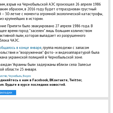
им, взрыв на Чернобыльской АЭС произошел 26 апреля 1986
Таким образом, в 2016 году будет отпразднован грустный
 – 30-летие с момента огромной экологической катастрофы,
из крупнейших в истории.
ние Припяти было эвакуировано 27 апреля 1986 года. В
щее время город "заселен" лишь большим количеством
ктивной пыли, которая выпадает из разрушенного
блока ЧАЭС.
общалось в конце января
, группа молодежи с запасом
ольствия и "вооруженная" фото- и видеоаппаратурой была
ана украинской полицией в Чернобыльской зоне.
раждан Украины были задержаны вблизи села Залесье
ой области 23 января.
ество
,
Чернобыль
,
Видео
диняйтесь к нам в Facebook, ВКонтакте, Twitter,
am. Будьте в курсе последних новостей.
закладки