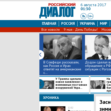
6 августа 2017
01:30
ГЛАВНАЯ
РОССИЯ
УКРАИНА
МИР
Все новости
9 мая - День Победы!
Москв
В Совфеде рассказали,
Додон сделал в
как Россия и Иран
обращение к РФ 
ответят на американские
ситуации с Рого
с...
У Трампа сделали
На
новое заявление о
гр
возможных поставках
Са
вооружений Укра...
ба
пр
ХРОНИКА
Засн
зимн
12:02