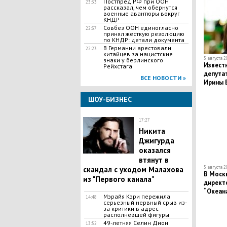
Постпред РФ при ООН
23:33
рассказал, чем обернутся
военные авантюры вокруг
КНДР
Совбез ООН единогласно
22:37
принял жесткую резолюцию
по КНДР: детали документа
В Германии арестовали
22:23
китайцев за нацистские
5 августа 2
знаки у берлинского
Известн
Рейхстага
депутат
ВСЕ НОВОСТИ »
Ирины 
ШОУ-БИЗНЕС
17:27
Никита
Джигурда
оказался
втянут в
5 августа 2
скандал с уходом Малахова
В Моск
из "Первого канала"
директ
“Океан
Мэрайя Кэри пережила
14:48
подроб
серьезный нервный срыв из-
за критики в адрес
располневшей фигуры
49-летняя Селин Дион
13:52