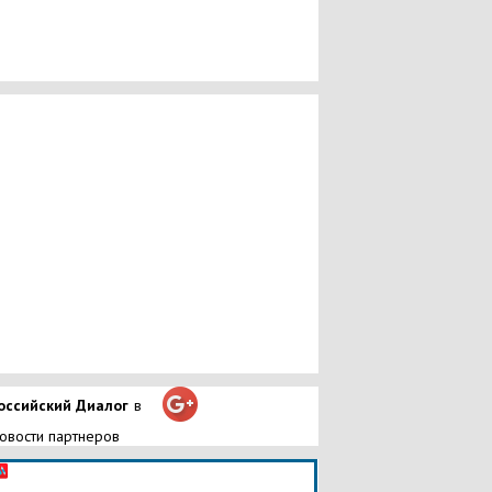
оссийский Диалог
в
овости партнеров