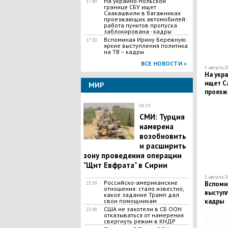
На украино-польской
17:49
границе СБУ ищет
Саакашвили в багажниках
проезжающих автомобилей:
работа пунктов пропуска
заблокирована - кадры
Вспоминая Ирину Бережную:
17:30
яркие выступления политика
на ТВ – кадры
ВСЕ НОВОСТИ »
5 августа 2
На укр
ищет С
МИР
проезж
работа
00:19
заблоки
СМИ: Турция
намерена
возобновить
и расширить
зону проведения операции
"Щит Евфрата" в Сирии
5 августа 2
Российско-американские
Вспоми
23:58
отношения: стало известно,
выступл
какое задание Трамп дал
свои помощникам
кадры
США не захотели в СБ ООН
23:40
отказываться от намерения
свергнуть режим в КНДР