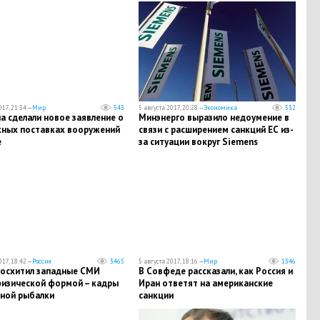
017, 21:34 —
Мир
543
5 августа 2017, 20:28 —
Экономика
532
а сделали новое заявление о
Минэнерго выразило недоумение в
ных поставках вооружений
связи с расширением санкций ЕС из-
е
за ситуации вокруг Siemens
017, 18:42 —
Россия
3465
5 августа 2017, 18:16 —
Мир
1346
восхитил западные СМИ
В Совфеде рассказали, как Россия и
физической формой – кадры
Иран ответят на американские
ной рыбалки
санкции