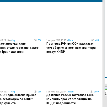
017, 23:58 —
Мир
598
5 августа 2017, 23:33 —
Мир
435
ско-американские
Постпред РФ при ООН рассказал,
ия: стало известно, какое
чем обернутся военные авантюры
 Трамп дал свои
вокруг КНДР
никам
017, 22:37 —
Мир
266
5 августа 2017, 21:54 —
Россия
1009
З
 ООН единогласно принял
Давление России заставило США
ю резолюцию по КНДР:
изменить проект резолюции по
 документа
КНДР: подробности