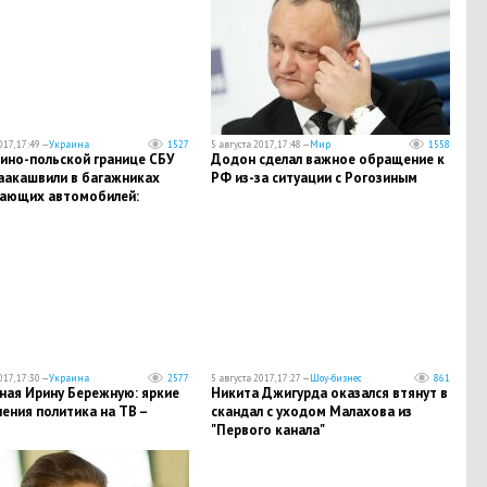
017, 17:49 —
Украина
1527
5 августа 2017, 17:48 —
Мир
1558
аино-польской границе СБУ
Додон сделал важное обращение к
аакашвили в багажниках
РФ из-за ситуации с Рогозиным
ающих автомобилей:
 пунктов пропуска
рована - кадры
017, 17:30 —
Украина
2577
5 августа 2017, 17:27 —
Шоу-бизнес
861
ная Ирину Бережную: яркие
Никита Джигурда оказался втянут в
ения политика на ТВ –
скандал с уходом Малахова из
"Первого канала"