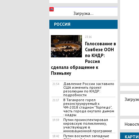
Загрузка...
РОССИЯ
23:16
Голосование в
Совбезе ООН
по КНДР:
Россия
сделала обращение к
Пхеньяну
Давление России заставило
21:54
США изменить проект
резолюции по КНДР:
подробности
Загрузк
В Таганроге горел
21:17
реконструируемый к
ЧМ-2018 стадион "Торпедо",
часть города окутало дымом
- кадры
Путин проинспектировал
19:59
кировскую поликлинику,
Новост
участвующую в
инновационной программе
Путин восхитил западные
КАРТИ
18:42