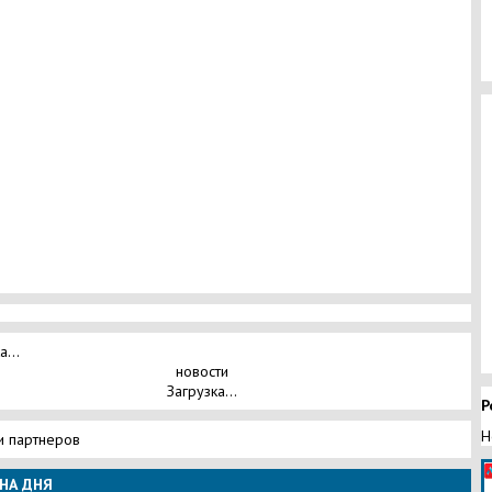
а...
новости
Загрузка...
Р
Н
и партнеров
НА ДНЯ