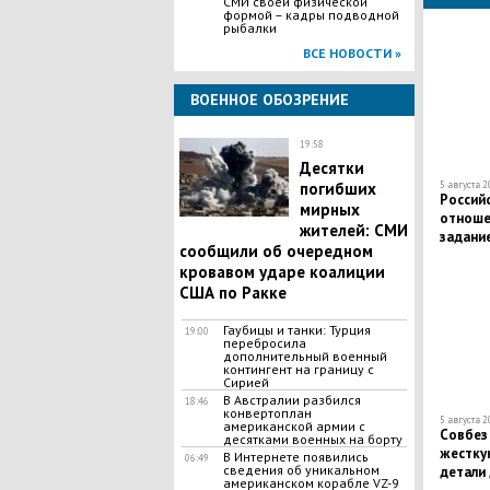
СМИ своей физической
формой – кадры подводной
рыбалки
ВСЕ НОВОСТИ »
ВОЕННОЕ ОБОЗРЕНИЕ
19:58
Десятки
погибших
5 августа 2
Россий
мирных
отношен
жителей: СМИ
задание
сообщили об очередном
помощ
кровавом ударе коалиции
США по Ракке
Гаубицы и танки: Турция
19:00
перебросила
дополнительный военный
контингент на границу с
Сирией
В Австралии разбился
18:46
конвертоплан
5 августа 2
американской армии с
Совбез
десятками военных на борту
жестку
В Интернете появились
06:49
сведения об уникальном
детали
американском корабле VZ-9