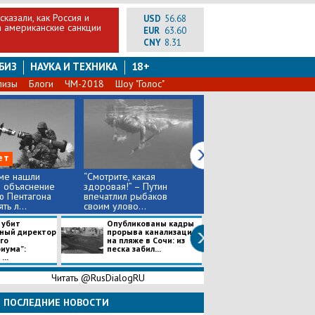
казали, как Россия и
USD
56.68
а американские санкции
EUR
63.60
CNY
8.31
БИЗ
НАУКА И ТЕХНИКА
18+
лизы
Блоги
ЧМ-2018
Шоу "Голос"
ет
ме нашли
“Смотрите, какая
У Трампа сделали новое
 объяснение
здоровая!” – Путин
заявление о
ю Пентагона
впечатлил рыбаков
политической судьбе
ть л...
своим улово...
Асада
 убит
Опубликованы кадры
Во Львове отц
ный директор
прорыва канализации
взял в заложни
го
на пляже в Сочи: из
десятки пацие
иума”:
песка забил...
психбольницы: .
...
Читать @RusDialogRU
ПОСЛЕДНИЕ НОВОСТИ