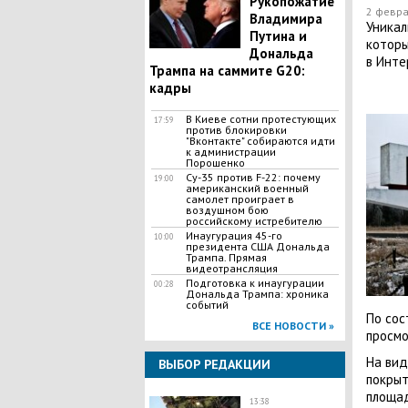
Рукопожатие
2 февра
Владимира
​Уника
Путина и
которы
Дональда
в Инте
Трампа на саммите G20:
кадры
В Киеве сотни протестующих
17:59
против блокировки
"Вконтакте" собираются идти
к администрации
Порошенко
Су-35 против F-22: почему
19:00
американский военный
самолет проиграет в
воздушном бою
российскому истребителю
Инаугурация 45-го
10:00
президента США Дональда
Трампа. Прямая
видеотрансляция
Подготовка к инаугурации
00:28
Дональда Трампа: хроника
событий
По сос
ВСЕ НОВОСТИ »
просмо
На вид
ВЫБОР РЕДАКЦИИ
покрыт
площад
13:38