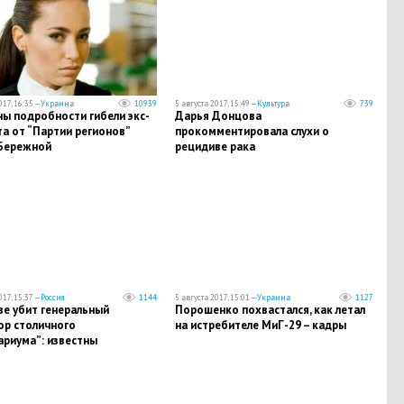
017, 16:35 —
Украина
10939
5 августа 2017, 15:49 —
Культура
739
ы подробности гибели экс-
Дарья Донцова
а от “Партии регионов”
прокомментировала слухи о
Бережной
рецидиве рака
017, 15:37 —
Россия
1144
5 августа 2017, 15:01 —
Украина
1127
ве убит генеральный
Порошенко похвастался, как летал
ор столичного
на истребителе МиГ-29 – кадры
ариума”: известны
ности