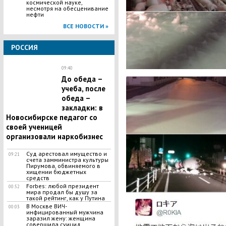
космической науке,
несмотря на обесценивание
нефти
ВСЕ НОВОСТИ »
РОССИЯ
09:40
До обеда –
учеба, после
обеда –
закладки: в
Новосибирске педагог со
своей ученицей
организовали наркобизнес
Суд арестовал имущество и
09:21
счета замминистра культуры
Пирумова, обвиняемого в
хищении бюджетных
средств
Forbes: любой президент
00:52
мира продал бы душу за
такой рейтинг, как у Путина
В Москве ВИЧ-
00:03
инфицированный мужчина
заразил жену: женщина
совершила суицид