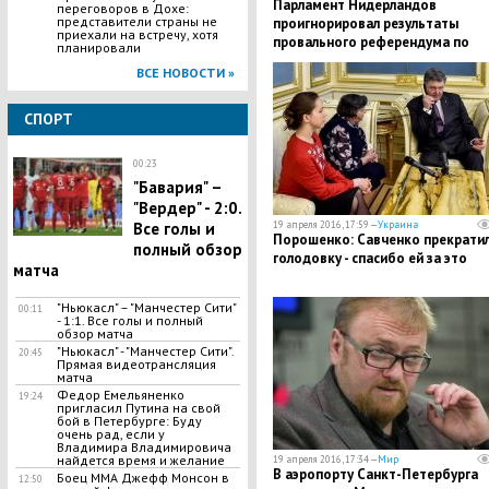
Парламент Нидерландов
переговоров в Дохе:
представители страны не
проигнорировал результаты
приехали на встречу, хотя
провального референдума по
планировали
Украине
ВСЕ НОВОСТИ »
СПОРТ
00:23
​"Бавария" –
"Вердер" - 2:0.
19 апреля 2016, 17:59 —
Украина
Все голы и
Порошенко: Савченко прекрати
полный обзор
голодовку - спасибо ей за это
матча
"​Ньюкасл" – "Манчестер Сити"
00:11
- 1:1. Все голы и полный
обзор матча
"Ньюкасл" - "Манчестер Сити".
20:45
Прямая видеотрансляция
матча
Федор Емельяненко
19:24
пригласил Путина на свой
бой в Петербурге: Буду
очень рад, если у
Владимира Владимировича
найдется время и желание
19 апреля 2016, 17:34 —
Мир
В аэропорту Санкт-Петербурга
Боец ММА Джефф Монсон в
12:50