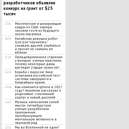
разработчиков объявлен
конкурс на грант от $25
тысяч
Мистические и шокирующие
22:36
кадры из США: камеры
засняли гостя из будущего
около магазина
Китайская девушка-робот
18:59
Цзя Цзя "научилась"
узнавать друзей, улыбаться
и просит не снимать ее
вблизи
Преждевременное старение
17:53
у женщин: ученые выяснили,
почему некоторые дамы
выглядят старше своих лет
Борьба с вирусом Зика:
16:24
испытания российской тест-
системы завершатся в
ближайшее время
Как изменится Iphone в 2017
15:44
году? Аналитик рассказал о
редизайне: стеклянный
корпус и новый дисплей
Музыка, написанная силой
12:52
мысли: петербургские
ученые разработали
приложение,
преобразующее
ментальную активность в
звуковой ряд
Мы во Вселенной не одни?
12:32