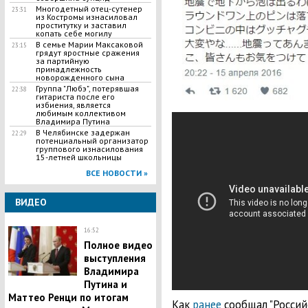
Многодетный отец-сутенер
23:31
из Костромы изнасиловал
проститутку и заставил
копать себе могилу
В семье Марии Максаковой
23:15
грядут яростные сражения
за партийную
принадлежность
новорожденного сына
Группа "Любэ", потерявшая
22:38
гитариста после его
избиения, является
любимым коллективом
Владимира Путина
В Челябинске задержан
22:29
потенциальный организатор
группового изнасилования
15-летней школьницы
ВСЕ НОВОСТИ »
ВИДЕО
16:52
Полное видео
выступления
Владимира
Путина и
Маттео Ренци по итогам
Как
ранее
сообщал "Российс