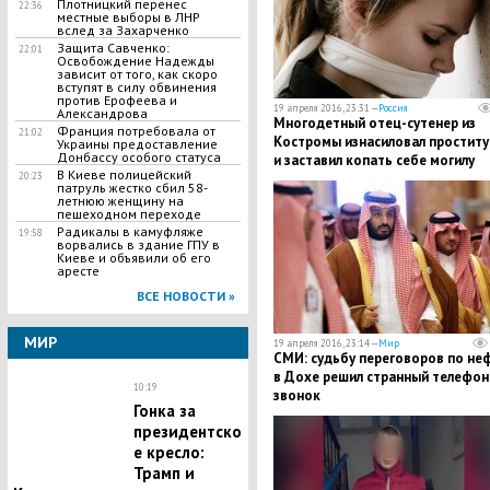
Плотницкий перенес
22:36
местные выборы в ЛНР
вслед за Захарченко
Защита Савченко:
22:01
Освобождение Надежды
зависит от того, как скоро
вступят в силу обвинения
против Ерофеева и
19 апреля 2016, 23:31 —
Россия
Александрова
Многодетный отец-сутенер из
Франция потребовала от
21:02
Костромы изнасиловал проститу
Украины предоставление
Донбассу особого статуса
и заставил копать себе могилу
В Киеве полицейский
20:23
патруль жестко сбил 58-
летнюю женщину на
пешеходном переходе
Радикалы в камуфляже
19:58
ворвались в здание ГПУ в
Киеве и объявили об его
аресте
ВСЕ НОВОСТИ »
МИР
19 апреля 2016, 23:14 —
Мир
СМИ: судьбу переговоров по не
в Дохе решил странный телефо
10:19
звонок
Гонка за
президентско
е кресло:
Трамп и