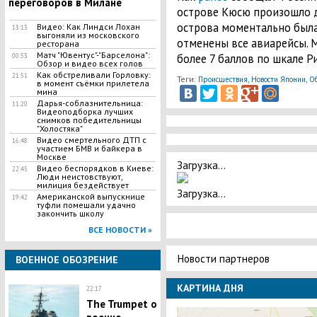
переговоров в Милане
острове Кюсю произошло дн
острова моментально была
Видео: Как Линдси Лохан
13:13
выгоняли из московского
отменены все авиарейсы. 
ресторана
Матч "Ювентус"-"Барселона":
более 7 баллов по шкале Р
00:53
Обзор и видео всех голов
Как обстреливали Горловку:
21:51
Теги:
,
,
Происшествия
Новости Японии
О
в момент съёмки прилетела
мина
Дарья-соблазнительница:
11:20
Видеоподборка лучших
снимков победительницы
"Холостяка"
Видео смертельного ДТП с
16:48
участием БМВ и байкера в
Москве
Загрузка...
Видео беспорядков в Киеве:
22:45
Люди неистовствуют,
милиция бездействует
Загрузка...
Американской выпускнице
19:42
туфли помешали удачно
закончить школу
ВСЕ НОВОСТИ »
Новости партнеров
ВОЕННОЕ ОБОЗРЕНИЕ
КАРТИНА ДНЯ
22:17
The Trumpet о