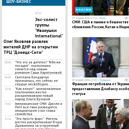
ШОУ-БИЗНЕС
иносми
10:12
19 апреля 2016, 21:22 —
Мир
Экс-солист
СМИ: США в панике и бешенстве
группы
сближения России, Китая и Инди
"Иванушки
International"
Олег Яковлев развлек
жителей ДНР на открытии
ТРЦ "Донецк-Сити"
"Что это за дитятко? Тебя же
08:00
посадят": поклонники
смеются над новым
романом Саши Харитоновой
Светлана Бондарчук
00:09
19 апреля 2016, 21:02 —
Украина
призналась, что сейчас ее
Франция потребовала от Украи
сердце несвободно
предоставление Донбассу особ
"Как клоун!": шокированные
23:16
поклонники жестко
статуса
раскритиковали новый
наряд Ольги Бузовой
Американские СМИ: Джоли и
23:02
Питт все-таки разводятся,
инициатором стал глава
семейства
"Это просто фарс": Мигель
22:23
жестко раскритиковал Егора
Дружинина за устроенный
им скандал в шоу "Танцы.