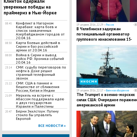
Клинтон одержали
уверенные победы на
праймериз в Нью-Йорке
Конфликт в Нагорном
08:45
19 апреля 2016, 22:29 —
Россия
Карабахе: карта боев и
В Челябинске задержан
список захваченных
потенциальный организатор
Азербайджаном городов от
20.04.16
группового изнасилования 15-
Карта боевых действий в
08:30
летней школьницы
Сирии и баз российской
армии от 20.04.16
Война в Сирии и вывод
08:00
войск РФ. Хроника событий
20.04.16
СМИ: судьбу переговоров по
23:14
нефти в Дохе решил
странный телефонный
звонок
иносми
СМИ: США в панике и
21:22
бешенстве от сближения
России, Китая и Индии
19 апреля 2016, 22:17 —
Военное обозрение
The Trumpet о военно-морских
Меркель на встрече с
21:09
Абассом поддержала идею
силах США: Очередное поражен
о двух государствах
американской армии
Израиля и Палестины
Берни Экклстоун: Путину
20:47
стоило бы управлять
Европой
ВСЕ НОВОСТИ »