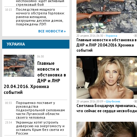
неспокойно: идет активный
стрелковый бой
Последствия мощного
10:13
ночного обстрела Горловки:
ранена женщина,
разрушены десятки домов,
повреждены ЛЭП
ВСЕ НОВОСТИ »
20 апреля 2016, 06:30 —
Украина
Главные новости и обстановка в
УКРАИНА
ДНР и ЛНР 20.04.2016. Хроника
событий
06:30
Главные
новости и
обстановка в
ДНР и ЛНР
20.04.2016. Хроника
событий
20 апреля 2016, 00:09 —
Шоу-бизнес
Порошенко поставит у
00:33
Светлана Бондарчук призналась,
руководства
подконтрольной силовикам
что сейчас ее сердце несвободн
части Луганской области
своего человека
Украинцы хотят устроить
23:54
диверсию на энергомосту и
оставить Крым без света из
России