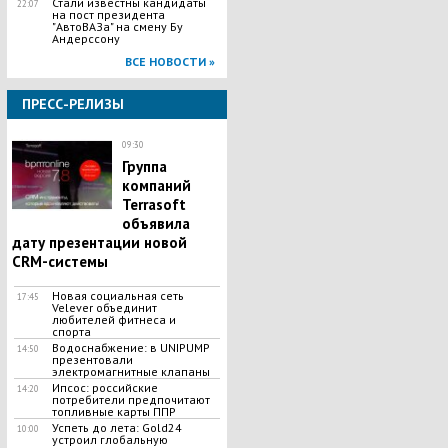
Стали известны кандидаты
22:07
на пост президента
"АвтоВАЗа" на смену Бу
Андерссону
ВСЕ НОВОСТИ »
ПРЕСС-РЕЛИЗЫ
09:30
Группа
компаний
Terrasoft
объявила
дату презентации новой
CRM-системы
Новая социальная сеть
17:45
Velever объединит
любителей фитнеса и
спорта
Водоснабжение: в UNIPUMP
14:50
презентовали
электромагнитные клапаны
Ипсос: российские
14:20
потребители предпочитают
топливные карты ППР
Успеть до лета: Gold24
10:00
устроил глобальную