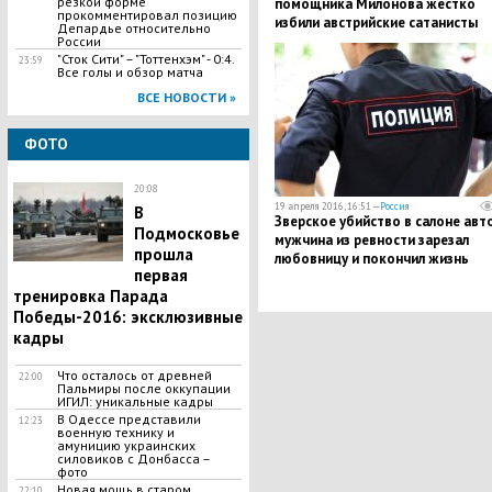
резкой форме
помощника Милонова жестко
прокомментировал позицию
избили австрийские сатанисты
Депардье относительно
России
"Сток Сити" – "Тоттенхэм" - 0:4.
23:59
Все голы и обзор матча
ВСЕ НОВОСТИ »
ФОТО
20:08
19 апреля 2016, 16:51 —
Россия
В
Зверское убийство в салоне авто
Подмосковье
мужчина из ревности зарезал
прошла
любовницу и покончил жизнь
первая
самоубийством
тренировка Парада
Победы-2016: эксклюзивные
кадры
Что осталось от древней
22:00
Пальмиры после оккупации
ИГИЛ: уникальные кадры
В Одессе представили
12:23
военную технику и
амуницию украинских
силовиков с Донбасса –
фото
Новая мощь в старом
22:10