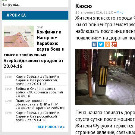
Кюсю
Загрузка...
16 апреля 2016, 22:20 —
Мир
ХРОНИКА
Жители японского города 
км от эпицентра землетряс
08:45
наблюдать после инцидент
Конфликт в
появлением на дорогах по
Нагорном
Карабахе:
карта боев и
список захваченных
Азербайджаном городов от
20.04.16
Карта боевых действий в
08:30
Сирии и баз российской
армии от 20.04.16
Война в Сирии и вывод
08:00
войск РФ. Хроника событий
20.04.16
Главные новости и
06:30
обстановка в ДНР и ЛНР
20.04.2016. Хроника событий
Пена начала заливать доро
Карта боевых действий в
08:30
Сирии и баз российской
спустя сутки после мощног
армии от 19.04.16
Жители Фукуоки теряются 
ВСЕ НОВОСТИ »
странное явление, связыва