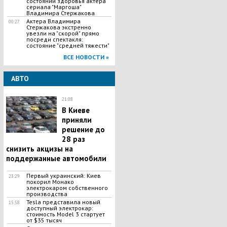
состоянии здоровья актера
сериала "Маргоша"
Владимира Стержакова
Актера Владимира
00:27
Стержакова экстренно
увезли на "скорой" прямо
посреди спектакля:
состояние "средней тяжести"
ВСЕ НОВОСТИ »
АВТО
21:08
В Киеве
приняли
решение до
28 раз
снизить акцизы на
поддержанные автомобили
Первый украинский: Киев
23:29
покорил Монако
электрокаром собственного
производства
Tesla представила новый
15:58
доступный электрокар:
стоимость Model 3 стартует
от $35 тысяч