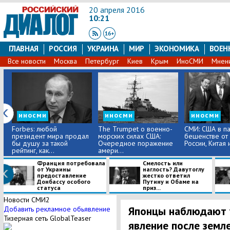
20 апреля 2016
10:21
ГЛАВНАЯ
РОССИЯ
УКРАИНА
МИР
ЭКОНОМИКА
ВОЕН
Все новости
Москва
Петербург
Киев
Крым
ИноСМИ
Мнен
иносми
иносми
иносми
Forbes: любой
The Trumpet о военно-
СМИ: США в па
президент мира продал
морских силах США:
бешенстве от
бы душу за такой
Очередное поражение
России, Китая
рейтинг, как...
амери...
Франция потребовала
Смелость или
от Украины
наглость? Давутоглу
предоставление
жестко ответил
Донбассу особого
Путину и Обаме на
статуса
приз...
Новости СМИ2
Японцы наблюдают 
Добавить рекламное обьявление
Тизерная сеть GlobalTeaser
явление после земл