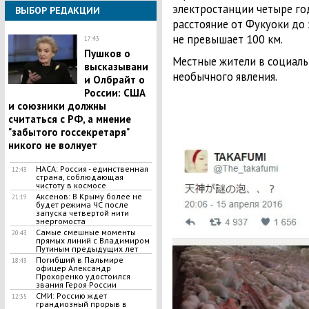
электростанции четыре год
ВЫБОР РЕДАКЦИИ
расстояние от Фукуоки до
не превышает 100 км.
17:43
Пушков о
Местные жители в социаль
высказывани
необычного явления.
и Олбрайт о
России: США
и союзники должны
считаться с РФ, а мнение
"забытого госсекретаря"
никого не волнует
НАСА: Россия - единственная
12:43
страна, соблюдающая
чистоту в космосе
Аксенов: В Крыму более не
21:19
будет режима ЧС после
запуска четвертой нити
энергомоста
Самые смешные моменты
20:43
прямых линий с Владимиром
Путиным предыдущих лет
Погибший в Пальмире
18:43
офицер Александр
Прохоренко удостоился
звания Героя России
СМИ: Россию ждет
12:35
грандиозный прорыв в