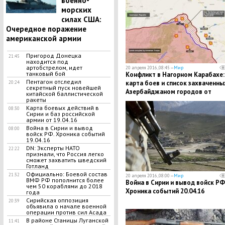
военно-
морских
силах США:
Очередное поражение
американской армии
Пригород Донецка
21:45
находится под
артобстрелом, идет
20 апреля 2016, 08:45 —
Мир
танковый бой
Конфликт в Нагорном Карабахе:
Пентагон отследил
карта боев и список захваченны
20:24
секретный пуск новейшей
Азербайджаном городов от
китайской баллистической
20.04.16
ракеты
Карта боевых действий в
08:30
Сирии и баз российской
армии от 19.04.16
Война в Сирии и вывод
08:00
войск РФ. Хроника событий
19.04.16
DN: Эксперты НАТО
22:22
признали, что Россия легко
сможет захватить шведский
Готланд
Официально: Боевой состав
21:32
20 апреля 2016, 08:00 —
Мир
ВМФ РФ пополнится более
Война в Сирии и вывод войск РФ
чем 50 кораблями до 2018
Хроника событий 20.04.16
года
Сирийская оппозиция
20:39
объявила о начале военной
операции против сил Асада
В районе Станицы Луганской
11:41