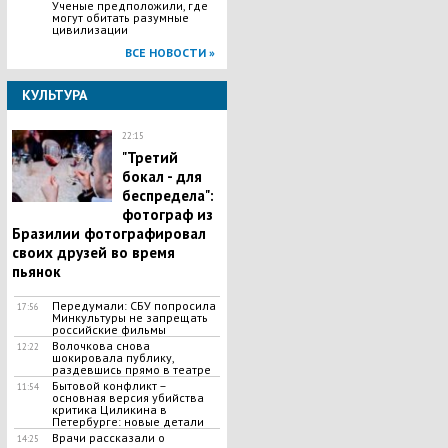
Ученые предположили, где
могут обитать разумные
цивилизации
ВСЕ НОВОСТИ »
КУЛЬТУРА
22:15
"Третий
бокал - для
беспредела":
фотограф из
Бразилии фотографировал
своих друзей во время
пьянок
Передумали: СБУ попросила
17:56
Минкультуры не запрещать
российские фильмы
Волочкова снова
12:22
шокировала публику,
раздевшись прямо в театре
Бытовой конфликт –
11:54
основная версия убийства
критика Циликина в
Петербурге: новые детали
Врачи рассказали о
14:25