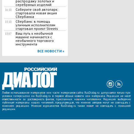
распродажу золотых и
серебряных изделий
Соберите свой автопарк:
16:10
стартовала новая акция
Сбербанка
Сбербанк: в помощь
15:10
уличным исполнителям
стартовал проект Streets
Ваш путь к необычной
13:07
машине начинается с
необычного торгового
инструмента
ВСЕ НОВОСТИ »
Любое использование материалов или части материалов сайта RusDialog.ru допускается только при
условии гиперссылки на RusDialog.ru в первом абзаце новости или материала. Редакция не несет
ответственности за достоверность фактов, присланных нашими читателями. Редакция выборочно
публикует материалы наших читателей, предупреждая, что мнения авторов могут не совпадать с
мнением редакции. Мнение журналистов RusDialog.ru также может не совпадать с позицией
редакции.