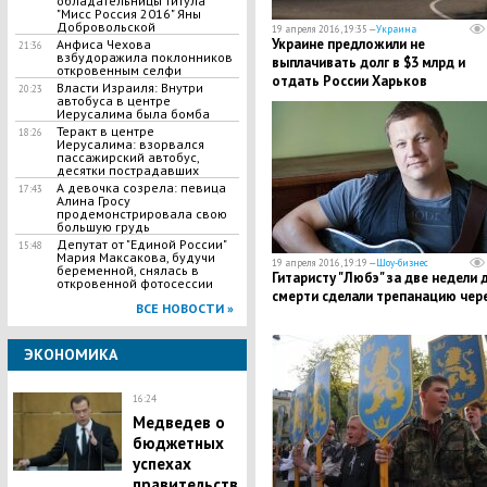
обладательницы титула
"Мисс Россия 2016" Яны
Добровольской
19 апреля 2016, 19:35 —
Украина
Украине предложили не
Анфиса Чехова
21:36
взбудоражила поклонников
выплачивать долг в $3 млрд и
откровенным селфи
отдать России Харьков
Власти Израиля: Внутри
20:23
автобуса в центре
Иерусалима была бомба
Теракт в центре
18:26
Иерусалима: взорвался
пассажирский автобус,
десятки пострадавших
А девочка созрела: певица
17:43
Алина Гросу
продемонстрировала свою
большую грудь
Депутат от "Единой России"
15:48
Мария Максакова, будучи
19 апреля 2016, 19:19 —
Шоу-бизнес
беременной, снялась в
Гитаристу "Любэ" за две недели 
откровенной фотосессии
смерти сделали трепанацию чер
ВСЕ НОВОСТИ »
ЭКОНОМИКА
16:24
Медведев о
бюджетных
успехах
правительств