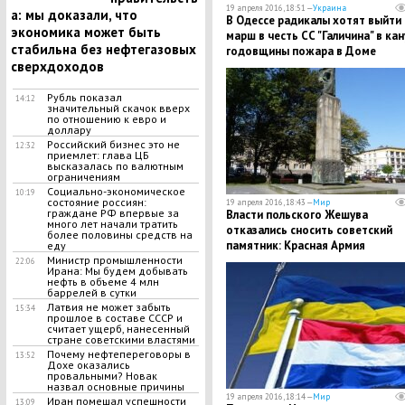
19 апреля 2016, 18:51 —
Украина
а: мы доказали, что
В Одессе радикалы хотят выйти 
экономика может быть
марш в честь СС "Галичина" в кан
стабильна без нефтегазовых
годовщины пожара в Доме
сверхдоходов
профсоюзов
Рубль показал
14:12
значительный скачок вверх
по отношению к евро и
доллару
Российский бизнес это не
12:32
приемлет: глава ЦБ
высказалась по валютным
ограничениям
Социально-экономическое
10:19
состояние россиян:
19 апреля 2016, 18:43 —
Мир
граждане РФ впервые за
Власти польского Жешува
много лет начали тратить
отказались сносить советский
более половины средств на
памятник: Красная Армия
еду
освободила город - это
Министр промышленности
22:06
Ирана: Мы будем добывать
исторический факт
нефть в объеме 4 млн
баррелей в сутки
Латвия не может забыть
15:34
прошлое в составе СССР и
считает ущерб, нанесенный
стране советскими властями
Почему нефтепереговоры в
13:52
Дохе оказались
провальными? Новак
назвал основные причины
19 апреля 2016, 18:14 —
Мир
Иран помешал успешности
13:09