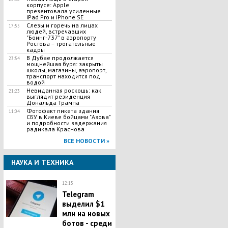
корпусе: Apple
презентовала усиленные
iPad Pro и iPhone SE
Слезы и горечь на лицах
17:55
людей, встречавших
"Боинг-737" в аэропорту
Ростова – трогательные
кадры
В Дубае продолжается
23:54
мощнейшая буря: закрыты
школы, магазины, аэропорт,
транспорт находится под
водой
Невиданная роскошь: как
21:23
выглядит резиденция
Дональда Трампа
Фотофакт пикета здания
11:04
СБУ в Киеве бойцами "Азова"
и подробности задержания
радикала Краснова
ВСЕ НОВОСТИ »
НАУКА И ТЕХНИКА
12:15
Telegram
выделил $1
млн на новых
ботов - среди