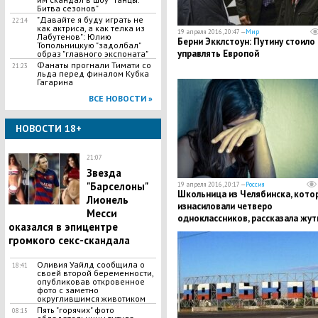
Битва сезонов"
"Давайте я буду играть не
22:14
как актриса, а как телка из
19 апреля 2016, 20:47 —
Мир
Лабутенов": Юлию
Берни Экклстоун: Путину стоило
Топольницкую "задолбал"
управлять Европой
образ "главного экспоната"
Фанаты прогнали Тимати со
21:23
льда перед финалом Кубка
Гагарина
ВСЕ НОВОСТИ »
НОВОСТИ 18+
21:07
Звезда
"Барселоны"
19 апреля 2016, 20:17 —
Россия
Школьница из Челябинска, кото
Лионель
изнасиловали четверо
Месси
одноклассников, рассказала жут
оказался в эпицентре
подробности ЧП
громкого секс-скандала
Оливия Уайлд сообщила о
18:41
своей второй беременности,
опубликовав откровенное
фото с заметно
округлившимся животиком
Пять "горячих" фото
08:15