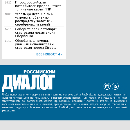
Ипсос: российские
14:20
потребители предпочитают
топливные карты ППР
Успеть до лета: Gold24
10:00
устроил глобальную
распродажу золотых и
серебряных изделий
Соберите свой автопарк:
16:10
стартовала новая акция
Сбербанка
Сбербанк: в помощь
15:10
уличным исполнителям
стартовал проект Streets
ВСЕ НОВОСТИ »
Любое использование материалов или части материалов сайта RusDialog.ru допускается только при
условии гиперссылки на RusDialog.ru в первом абзаце новости или материала. Редакция не несет
ответственности за достоверность фактов, присланных нашими читателями. Редакция выборочно
публикует материалы наших читателей, предупреждая, что мнения авторов могут не совпадать с
мнением редакции. Мнение журналистов RusDialog.ru также может не совпадать с позицией
редакции.