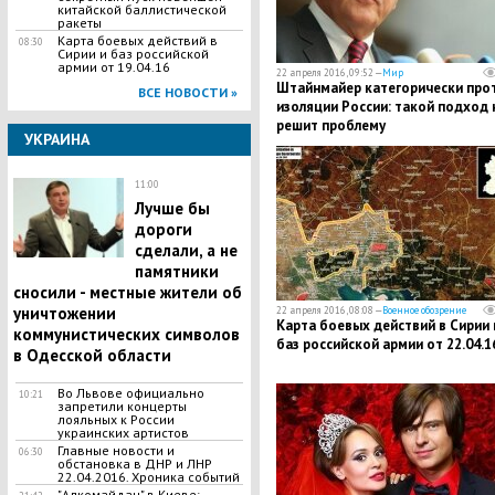
китайской баллистической
ракеты
Карта боевых действий в
08:30
Сирии и баз российской
армии от 19.04.16
22 апреля 2016, 09:52 —
Мир
Штайнмайер категорически про
ВСЕ НОВОСТИ »
изоляции России: такой подход 
решит проблему
УКРАИНА
11:00
Лучше бы
дороги
сделали, а не
памятники
сносили - местные жители об
уничтожении
22 апреля 2016, 08:08 —
Военное обозрение
Карта боевых действий в Сирии 
коммунистических символов
баз российской армии от 22.04.1
в Одесской области
Во Львове официально
10:21
запретили концерты
лояльных к России
украинских артистов
Главные новости и
06:30
обстановка в ДНР и ЛНР
22.04.2016. Хроника событий
"Алкомайдан" в Киеве: