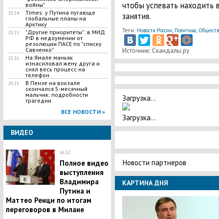
чтобы успевать находить в
войны"
Times: у Путина пугающе
23:14
занятия.
глобальные планы на
Арктику
Теги:
,
,
Новости России
Политика
Обществ
"Другие приоритеты": в МИД
23:11
РФ в недоумении от
резолюции ПАСЕ по "списку
Савченко"
Источник: Скандалы.ру
На Ямале маньяк
21:16
изнасиловал жену друга и
снял весь процесс на
телефон
В Пензе на вокзале
20:15
скончался 5-месячный
мальчик: подробности
Загрузка...
трагедии
ВСЕ НОВОСТИ »
Загрузка...
ВИДЕО
16:52
Новости партнеров
Полное видео
выступления
Владимира
КАРТИНА ДНЯ
Путина и
Маттео Ренци по итогам
переговоров в Милане