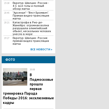
Евротур. Швеция - Россия -
23:18
4:1: все голы и полный
обзор матча
"Арсенал" - "Вест Бромвич".
20:45
Прямая видео-трансляция
матча
Катастрофа в Рио-де-
20:21
Жанейро: огромная волна
разрушала олимпийский
объект, нескольких человек
унесло в море
Евротур. Швеция - Россия:
19:27
прямая видео-трансляция
матча
ВСЕ НОВОСТИ »
ФОТО
20:08
В
Подмосковье
прошла
первая
тренировка Парада
Победы-2016: эксклюзивные
кадры