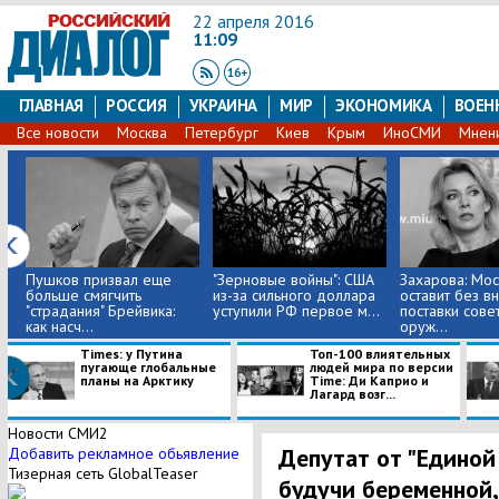
22 апреля 2016
11:09
ГЛАВНАЯ
РОССИЯ
УКРАИНА
МИР
ЭКОНОМИКА
ВОЕН
Все новости
Москва
Петербург
Киев
Крым
ИноСМИ
Мнен
Пушков призвал еще
"Зерновые войны": США
Захарова: Мос
больше смягчить
из-за сильного доллара
оставит без в
"страдания" Брейвика:
уступили РФ первое м...
поставки сове
как насч...
оруж...
Times: у Путина
Топ-100 влиятельных
пугающе глобальные
людей мира по версии
планы на Арктику
Time: Ди Каприо и
Лагард возг...
Новости СМИ2
Депутат от "Единой
Добавить рекламное обьявление
Тизерная сеть GlobalTeaser
будучи беременной,