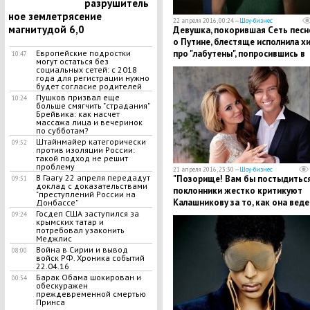
разрушитель
ное землетрясение
22 апреля 2016, 00:24 —
Шоу-бизнес
магнитудой 6,0
Девушка, покорившая Сеть песн
о Путине, блестяще исполнила х
про "лабутены", попросившись в
Европейские подростки
10:47
могут остаться без
группу к Шнурову
социальных сетей: с 2018
года для регистрации нужно
будет согласие родителей
Пушков призвал еще
10:24
больше смягчить "страдания"
Брейвика: как насчет
массажа лица и вечеринок
по субботам?
Штайнмайер категорически
09:52
против изоляции России:
такой подход не решит
проблему
21 апреля 2016, 23:30 —
Шоу-бизнес
В Гаагу 22 апреля передадут
"Позорище! Вам бы постыдиться
09:51
доклад с доказательствами
поклонники жестко критикуют
"преступлений России на
Калашникову за то, как она веде
Донбассе"
себя после скандала
Госдеп США заступился за
09:24
крымских татар и
потребовал узаконить
Меджлис
Война в Сирии и вывод
08:00
войск РФ. Хроника событий
22.04.16
Барак Обама шокирован и
00:54
обескуражен
преждевременной смертью
Принса