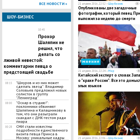
ВСЕ НОВОСТИ »
21 апреля 2016, 22:52 —
Шоу-бизнес
Опубликованы две загадочные
фотографии, который певец При
ШОУ-БИЗНЕС
выложил за неделю до смерти
10:45
Прохор
Шаляпин не
решил, что
делать со
лживой невестой:
мнение
комментарии певца о
21 апреля 2016, 22:24 —
Мир
предстоящей свадьбе
Китайский эксперт о словах Зап
о "крахе России": Все это домыс
"Шнуров и из них может
08:15
злых языков
сделать звезд": Владимир
Соловьев предложил новых
солисток в группу
"Ленинград"
"Оскар в студию!":
08:00
поклонники обвиняют
Шаляпина и Калашникову в
том, что они разыграли
скандал с ДНК-тестом ради
пиара
СМИ стали известны
00:28
подробности единственного
визита певца Принса в
Москву: уникальные кадры
21 апреля 2016, 22:06 —
Шоу-бизнес