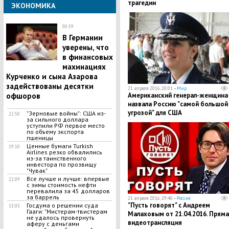
трагедии
ЭКОНОМИКА
00:59
В Германии
уверены, что
в финансовых
махинациях
Курченко и сына Азарова
задействованы десятки
21 апреля 2016, 20:01 —
Мир
Американский генерал-женщина
офшоров
назвала Россию "самой большой
угрозой" для США
"Зерновые войны": США из-
22:50
за сильного доллара
уступили РФ первое место
по объему экспорта
пшеницы
Ценные бумаги Turkish
19:10
Airlines резко обвалились
из-за таинственного
инвестора по прозвищу
"Чувак"
Все лучше и лучше: впервые
22:09
с зимы стоимость нефти
перевалила за 45 долларов
за баррель
21 апреля 2016, 19:40 —
Россия
"Пусть говорят" с Андреем
Госдума о решении суда
13:05
Гааги: "Мистерам-твистерам
Малаховым от 21.04.2016. Пряма
не удалось провернуть
видеотрансляция
аферу с деньгами