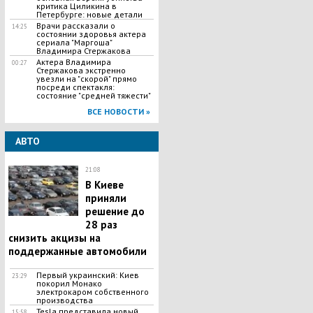
критика Циликина в
Петербурге: новые детали
Врачи рассказали о
14:25
состоянии здоровья актера
сериала "Маргоша"
Владимира Стержакова
Актера Владимира
00:27
Стержакова экстренно
увезли на "скорой" прямо
посреди спектакля:
состояние "средней тяжести"
ВСЕ НОВОСТИ »
АВТО
21:08
В Киеве
приняли
решение до
28 раз
снизить акцизы на
поддержанные автомобили
Первый украинский: Киев
23:29
покорил Монако
электрокаром собственного
производства
Tesla представила новый
15:58