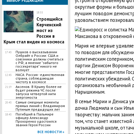
устроить откровенную фот
ВЫБОР РЕДАКЦИИ
округлые формы и большо
лучшим поводом демонстри
18:55
Строящийся
удовольствием позировала
Керченский
мост из
России в
Крым стал виден из космоса
Мария не впервые удивляе
то поводом для обсуждени
Пушков о высказывании
17:43
Олбрайт о России: США и
политическим соперником,
союзники должны считаться
с РФ, а мнение "забытого
партии Денисом Вороненк
госсекретаря" никого не
волнует
многие представители Гос
НАСА: Россия - единственная
12:43
политических убеждений. 
страна, соблюдающая
чистоту в космосе
организовать необычный ду
Аксенов: В Крыму более не
21:19
будет режима ЧС после
Нарышкиным.
запуска четвертой нити
энергомоста
В семье Марии и Дениса уж
Самые смешные моменты
20:43
прямых линий с Владимиром
дочка Людмила и сын Илья.
Путиным предыдущих лет
творчеству: мальчик заним
Погибший в Пальмире
18:43
офицер Александр
том, что станет известной
Прохоренко удостоился
звания Героя России
музыкальной школе, оттачи
ВСЕ НОВОСТИ »