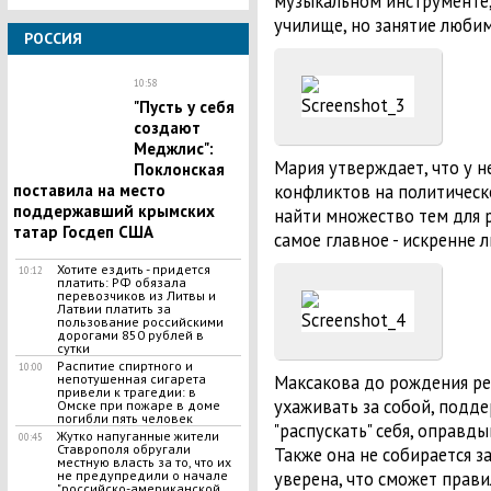
музыкальном инструменте,
училище, но занятие любим
РОССИЯ
10:58
"Пусть у себя
создают
Меджлис":
Мария утверждает, что у н
Поклонская
конфликтов на политическо
поставила на место
поддержавший крымских
найти множество тем для 
татар Госдеп США
самое главное - искренне 
Хотите ездить - придется
10:12
платить: РФ обязала
перевозчиков из Литвы и
Латвии платить за
пользование российскими
дорогами 850 рублей в
сутки
Распитие спиртного и
10:00
Максакова до рождения реб
непотушенная сигарета
привели к трагедии: в
ухаживать за собой, подде
Омске при пожаре в доме
погибли пять человек
"распускать" себя, оправд
Жутко напуганные жители
00:45
Ставрополя обругали
Также она не собирается з
местную власть за то, что их
уверена, что сможет прав
не предупредили о начале
"российско-американской