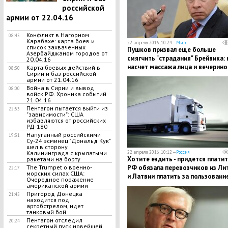
российской
армии от 22.04.16
Конфликт в Нагорном
08:45
Карабахе: карта боев и
22 апреля 2016, 10:24 —
Мир
список захваченных
Пушков призвал еще больше
Азербайджаном городов от
смягчить "страдания" Брейвика: 
20.04.16
насчет массажа лица и вечерино
Карта боевых действий в
08:30
Сирии и баз российской
по субботам?
армии от 21.04.16
Война в Сирии и вывод
08:00
войск РФ. Хроника событий
21.04.16
Пентагон пытается выйти из
22:53
"зависимости": США
избавляются от российских
РД-180
Напуганный российскими
19:31
Су-24 эсминец "Дональд Кук"
шел в сторону
22 апреля 2016, 10:12 —
Россия
Калининграда с крылатыми
Хотите ездить - придется платит
ракетами на борту
РФ обязала перевозчиков из Ли
The Trumpet о военно-
22:17
морских силах США:
и Латвии платить за пользовани
Очередное поражение
российскими дорогами 850 рубле
американской армии
сутки
Пригород Донецка
21:45
находится под
артобстрелом, идет
танковый бой
Пентагон отследил
20:24
секретный пуск новейшей