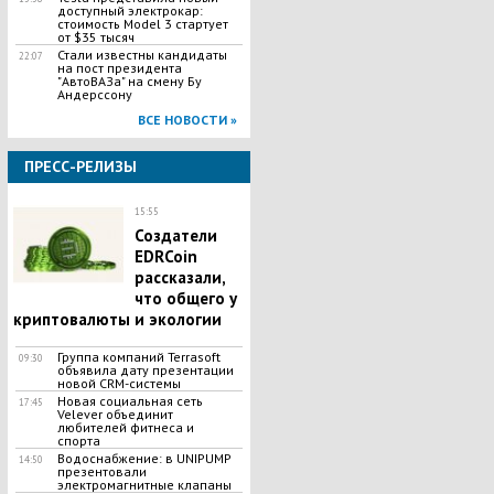
доступный электрокар:
стоимость Model 3 стартует
от $35 тысяч
Стали известны кандидаты
22:07
на пост президента
"АвтоВАЗа" на смену Бу
Андерссону
ВСЕ НОВОСТИ »
ПРЕСС-РЕЛИЗЫ
15:55
Создатели
EDRCoin
рассказали,
что общего у
криптовалюты и экологии
Группа компаний Terrasoft
09:30
объявила дату презентации
новой CRM-системы
Новая социальная сеть
17:45
Velever объединит
любителей фитнеса и
спорта
Водоснабжение: в UNIPUMP
14:50
презентовали
электромагнитные клапаны