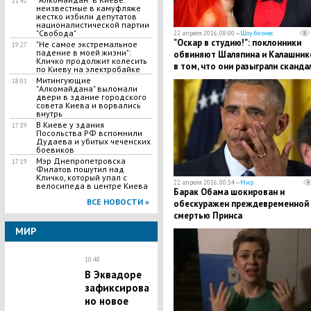
21:42
неизвестные в камуфляже
жестко избили депутатов
националистической партии
"Свобода"
22 апреля 2016, 08:00 —
Шоу-бизнес
"Оскар в студию!": поклонники
"Не самое экстремальное
19:27
падение в моей жизни":
обвиняют Шаляпина и Калашник
Кличко продолжит колесить
в том, что они разыграли скандал
по Киеву на электробайке
ДНК-тестом ради пиара
Митингующие
18:01
"Алкомайдана" выломали
двери в здание городского
совета Киева и ворвались
внутрь
В Киеве у здания
17:39
Посольства РФ вспомнили
Дудаева и убитых чеченских
боевиков
Мэр Днепропетровска
17:19
Филатов пошутил над
Кличко, который упал с
22 апреля 2016, 00:54 —
Мир
велосипеда в центре Киева
Барак Обама шокирован и
ВСЕ НОВОСТИ »
обескуражен преждевременной
смертью Принса
МИР
10:48
В Эквадоре
зафиксирова
но новое