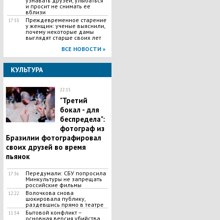
узнавать друзей, улыбаться
и просит не снимать ее
вблизи
Преждевременное старение
17:53
у женщин: ученые выяснили,
почему некоторые дамы
выглядят старше своих лет
ВСЕ НОВОСТИ »
КУЛЬТУРА
22:15
"Третий
бокал - для
беспредела":
фотограф из
Бразилии фотографировал
своих друзей во время
пьянок
Передумали: СБУ попросила
17:56
Минкультуры не запрещать
российские фильмы
Волочкова снова
12:22
шокировала публику,
раздевшись прямо в театре
Бытовой конфликт –
11:54
основная версия убийства