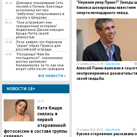
"Неужели умер Принс?" Звезды ш
Девушка, покорившая Сеть
00:24
песней о Путине, блестяще
бизнеса шокированы известием 
исполнила хит про
смерти легендарного певца,
"лабутены", попросившись в
группу к Шнурову
называя его "ангелом"
"Она устраивает ему
00:11
грандиозные истерики":
Анджелина Джоли изводит
Брэда Питта своей
ревностью
Лоза заявил, что Киркоров
23:38
"украл" образ Принса для
российской эстрады
"Позорище! Вам бы
23:30
постыдиться!": поклонники
жестко критикуют
21 апреля 2016, 21:38 —
Шоу-бизнес
Калашникову за то, как она
Алексей Панин выложил в соцсе
ведет себя после скандала
неопровержимое доказательст
ВСЕ НОВОСТИ »
своей свадьбы
НОВОСТИ 18+
22:25
Катя Кищук
снялась в
первой
откровенной
21 апреля 2016, 20:52 —
Шоу-бизнес
фотосессии в составе группы
Бузова откровенно рассказала о
SEREBRO