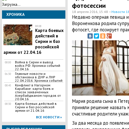
фотосессии
Загрузка...
18 апреля 2016, 15:48 —
Новости 1
ХРОНИКА
Недавно оперная певица и
Вороненкова родила супруг
08:08
фотосет, где позирует пра
Карта боевых
действий в
Сирии и баз
российской
армии от 22.04.16
Война в Сирии и вывод
08:00
войск РФ. Хроника событий
22.04.16
Главные новости и
06:30
обстановка в ДНР и ЛНР
22.04.2016. Хроника событий
Конфликт в Нагорном
08:45
Карабахе: карта боев и
список захваченных
Азербайджаном городов от
20.04.16
Мария родила сына в Петер
Карта боевых действий в
08:30
приняли решение назвать 
Сирии и баз российской
армии от 21.04.16
счастливые родители уха
ВСЕ НОВОСТИ »
За два месяца до появлени