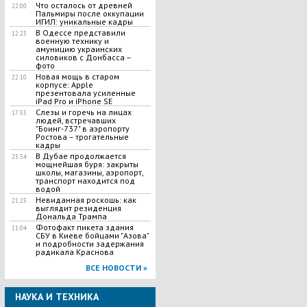
Что осталось от древней
22:00
Пальмиры после оккупации
ИГИЛ: уникальные кадры
В Одессе представили
12:23
военную технику и
амуницию украинских
силовиков с Донбасса –
фото
Новая мощь в старом
22:10
корпусе: Apple
презентовала усиленные
iPad Pro и iPhone SE
Слезы и горечь на лицах
17:55
людей, встречавших
"Боинг-737" в аэропорту
Ростова – трогательные
кадры
В Дубае продолжается
23:54
мощнейшая буря: закрыты
школы, магазины, аэропорт,
транспорт находится под
водой
Невиданная роскошь: как
21:23
выглядит резиденция
Дональда Трампа
Фотофакт пикета здания
11:04
СБУ в Киеве бойцами "Азова"
и подробности задержания
радикала Краснова
ВСЕ НОВОСТИ »
НАУКА И ТЕХНИКА