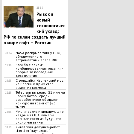
23:35
Рывок в
новый
технологичес
кий уклад:
РФ по силам создать лучший
в мире софт – Рогозин
NASA раскрыла тайну НЛО,
20:04
обнаруженного
астронавтами возле МКС
Борьба с раком:
11:16
комбинированная терапия -
прорыв за последние
десятилетия
Строящийся Керченский мост
18:55
из России в Крым стал
виден из космоса
Telegram выделил $1 млн на
12:15
новых ботов - среди
разработчиков объявлен
конкурс на грант от $25
тысяч
Мистические и шокирующие
22:36
кадры из США: камеры
засняли гостя из будущего
около магазина
Китайская девушка-робот
18:59
Цзя Цзя "научилась"