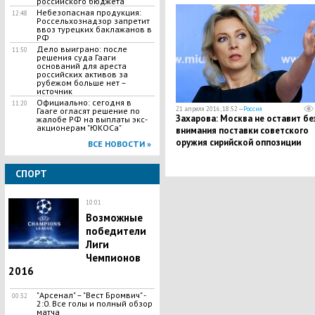
российского бюджета"
Небезопасная продукция:
12:48
Россельхознадзор запретит
ввоз турецких баклажанов в
РФ
Дело выиграно: после
11:50
решения суда Гааги
оснований для ареста
российских активов за
рубежом больше нет –
источник
Официально: сегодня в
11:20
21 апреля 2016, 18:52 —
Россия
Гааге огласят решение по
Захарова: Москва не оставит бе
жалобе РФ на выплаты экс-
акционерам "ЮКОСа"
внимания поставки советского
оружия сирийской оппозиции
ВСЕ НОВОСТИ »
СПОРТ
10:01
Возможные
победители
Лиги
Чемпионов
2016
"​Арсенал" – "Вест Бромвич" -
00:32
2:0. Все голы и полный обзор
матча