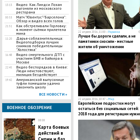
Видео: Как Линдси Лохан
13:13
выгоняли из московского
ресторана
Матч "Ювентус"-"Барселона":
00:53
Обзор и видео всех голов
Как обстреливали Горловку:
21:51
в момент съёмки прилетела
22 апреля 2016, 11:00 —
Украина
мина
Лучше бы дороги сделали, а не
Дарья-соблазнительница:
11:20
памятники сносили - местные
Видеоподборка лучших
снимков победительницы
жители об уничтожении
"Холостяка"
коммунистических символов в
Видео смертельного ДТП с
16:48
Одесской области
участием БМВ и байкера в
Москве
Видео беспорядков в Киеве:
22:45
Люди неистовствуют,
милиция бездействует
Американской выпускнице
19:42
туфли помешали удачно
закончить школу
ВСЕ НОВОСТИ »
22 апреля 2016, 10:47 —
Мир
Европейские подростки могут
ВОЕННОЕ ОБОЗРЕНИЕ
остаться без социальных сетей: 
2018 года для регистрации нужн
будет согласие родителей
08:08
Карта боевых
действий в
Сирии и баз