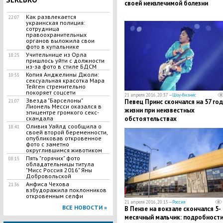
своей неизлечимой болезни
Как развлекается
22:07
украинская полиция:
сотрудница
правоохранительных
органов выложила свои
фото в купальнике
Учительнице из Орла
18:25
пришлось уйти с должности
из-за фото в стиле БДСМ
Копия Анджелины Джоли:
10:55
сексуальная красотка Мара
Тейген стремительно
покоряет соцсети
21 апреля 2016, 20:37 —
Шоу-бизнес
Звезда "Барселоны"
Певец Принс скончался на 57 год
21:07
Лионель Месси оказался в
жизни при неизвестных
эпицентре громкого секс-
обстоятельствах
скандала
Оливия Уайлд сообщила о
18:41
своей второй беременности,
опубликовав откровенное
фото с заметно
округлившимся животиком
Пять "горячих" фото
08:15
обладательницы титула
"Мисс Россия 2016" Яны
Добровольской
Анфиса Чехова
21:36
взбудоражила поклонников
откровенным селфи
21 апреля 2016, 20:15 —
Россия
ВСЕ НОВОСТИ »
В Пензе на вокзале скончался 5-
месячный мальчик: подробност