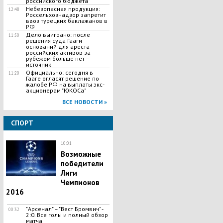
российского бюджета"
Небезопасная продукция:
12:48
Россельхознадзор запретит
ввоз турецких баклажанов в
РФ
Дело выиграно: после
11:50
решения суда Гааги
оснований для ареста
российских активов за
рубежом больше нет –
источник
Официально: сегодня в
11:20
Гааге огласят решение по
жалобе РФ на выплаты экс-
акционерам "ЮКОСа"
ВСЕ НОВОСТИ »
СПОРТ
10:01
Возможные
победители
Лиги
Чемпионов
2016
"​Арсенал" – "Вест Бромвич" -
00:32
2:0. Все голы и полный обзор
матча