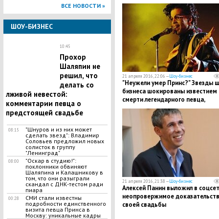
ВСЕ НОВОСТИ »
ШОУ-БИЗНЕС
10:45
Прохор
Шаляпин не
решил, что
21 апреля 2016, 22:06 —
Шоу-бизнес
"Неужели умер Принс?" Звезды ш
делать со
бизнеса шокированы известием 
лживой невестой:
смерти легендарного певца,
комментарии певца о
называя его "ангелом"
предстоящей свадьбе
"Шнуров и из них может
08:15
сделать звезд": Владимир
Соловьев предложил новых
солисток в группу
"Ленинград"
"Оскар в студию!":
08:00
поклонники обвиняют
Шаляпина и Калашникову в
том, что они разыграли
21 апреля 2016, 21:38 —
Шоу-бизнес
скандал с ДНК-тестом ради
Алексей Панин выложил в соцсе
пиара
неопровержимое доказательст
СМИ стали известны
00:28
подробности единственного
своей свадьбы
визита певца Принса в
Москву: уникальные кадры