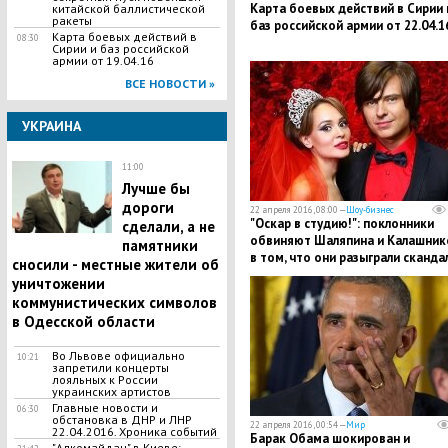
Карта боевых действий в Сирии 
китайской баллистической
ракеты
баз российской армии от 22.04.1
Карта боевых действий в
08:30
Сирии и баз российской
армии от 19.04.16
ВСЕ НОВОСТИ »
УКРАИНА
11:00
Лучше бы
дороги
22 апреля 2016, 08:00 —
Шоу-бизнес
"Оскар в студию!": поклонники
сделали, а не
обвиняют Шаляпина и Калашник
памятники
в том, что они разыграли скандал
сносили - местные жители об
ДНК-тестом ради пиара
уничтожении
коммунистических символов
в Одесской области
Во Львове официально
10:21
запретили концерты
лояльных к России
украинских артистов
Главные новости и
06:30
обстановка в ДНР и ЛНР
22 апреля 2016, 00:54 —
Мир
22.04.2016. Хроника событий
Барак Обама шокирован и
"Алкомайдан" в Киеве: