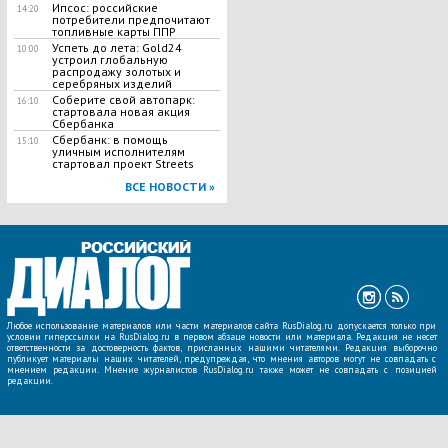
Ипсос: российские
14:20
потребители предпочитают
топливные карты ППР
Успеть до лета: Gold24
10:00
устроил глобальную
распродажу золотых и
серебряных изделий
Соберите свой автопарк:
16:10
стартовала новая акция
Сбербанка
Сбербанк: в помощь
15:10
уличным исполнителям
стартовал проект Streets
ВСЕ НОВОСТИ »
Любое использование материалов или части материалов сайта RusDialog.ru допускается только при
условии гиперссылки на RusDialog.ru в первом абзаце новости или материала. Редакция не несет
ответственности за достоверность фактов, присланных нашими читателями. Редакция выборочно
публикует материалы наших читателей, предупреждая, что мнения авторов могут не совпадать с
мнением редакции. Мнение журналистов RusDialog.ru также может не совпадать с позицией
редакции.