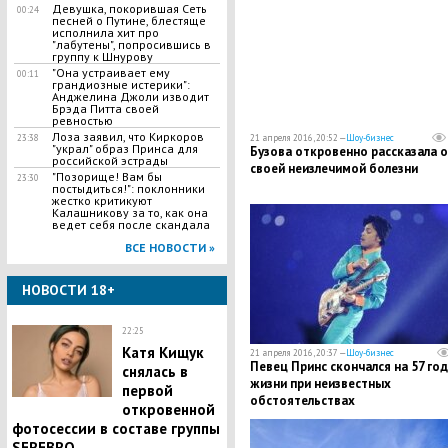
Девушка, покорившая Сеть
00:24
песней о Путине, блестяще
исполнила хит про
"лабутены", попросившись в
группу к Шнурову
"Она устраивает ему
00:11
грандиозные истерики":
Анджелина Джоли изводит
Брэда Питта своей
ревностью
Лоза заявил, что Киркоров
23:38
21 апреля 2016, 20:52 —
Шоу-бизнес
"украл" образ Принса для
Бузова откровенно рассказала о
российской эстрады
своей неизлечимой болезни
"Позорище! Вам бы
23:30
постыдиться!": поклонники
жестко критикуют
Калашникову за то, как она
ведет себя после скандала
ВСЕ НОВОСТИ »
НОВОСТИ 18+
22:25
Катя Кищук
21 апреля 2016, 20:37 —
Шоу-бизнес
Певец Принс скончался на 57 год
снялась в
жизни при неизвестных
первой
обстоятельствах
откровенной
фотосессии в составе группы
SEREBRO