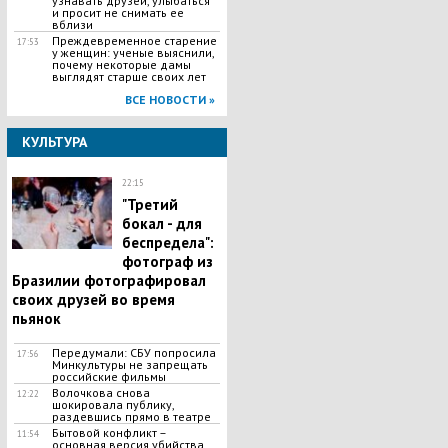
узнавать друзей, улыбаться
и просит не снимать ее
вблизи
Преждевременное старение
17:53
у женщин: ученые выяснили,
почему некоторые дамы
выглядят старше своих лет
ВСЕ НОВОСТИ »
КУЛЬТУРА
22:15
"Третий
бокал - для
беспредела":
фотограф из
Бразилии фотографировал
своих друзей во время
пьянок
Передумали: СБУ попросила
17:56
Минкультуры не запрещать
российские фильмы
Волочкова снова
12:22
шокировала публику,
раздевшись прямо в театре
Бытовой конфликт –
11:54
основная версия убийства