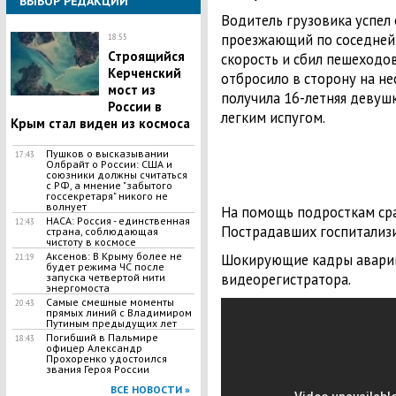
ВЫБОР РЕДАКЦИИ
Водитель грузовика успел 
проезжающий по соседней 
18:55
Строящийся
скорость и сбил пешеходов
Керченский
отбросило в сторону на не
мост из
получила 16-летняя девушк
России в
легким испугом.
Крым стал виден из космоса
Пушков о высказывании
17:43
Олбрайт о России: США и
союзники должны считаться
с РФ, а мнение "забытого
госсекретаря" никого не
волнует
На помощь подросткам сра
НАСА: Россия - единственная
12:43
Пострадавших госпитализи
страна, соблюдающая
чистоту в космосе
Аксенов: В Крыму более не
Шокирующие кадры аварии
21:19
будет режима ЧС после
видеорегистратора.
запуска четвертой нити
энергомоста
Самые смешные моменты
20:43
прямых линий с Владимиром
Путиным предыдущих лет
Погибший в Пальмире
18:43
офицер Александр
Прохоренко удостоился
звания Героя России
ВСЕ НОВОСТИ »