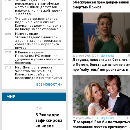
21:42
обескуражен преждевременной
неизвестные в камуфляже
жестко избили депутатов
смертью Принса
националистической партии
"Свобода"
"Не самое экстремальное
19:27
падение в моей жизни":
Кличко продолжит колесить
по Киеву на электробайке
Митингующие
18:01
"Алкомайдана" выломали
двери в здание городского
совета Киева и ворвались
внутрь
В Киеве у здания
17:39
Посольства РФ вспомнили
22 апреля 2016, 00:24 —
Шоу-бизнес
Дудаева и убитых чеченских
Девушка, покорившая Сеть песн
боевиков
о Путине, блестяще исполнила х
Мэр Днепропетровска
17:19
про "лабутены", попросившись в
Филатов пошутил над
Кличко, который упал с
группу к Шнурову
велосипеда в центре Киева
ВСЕ НОВОСТИ »
МИР
10:48
В Эквадоре
21 апреля 2016, 23:30 —
Шоу-бизнес
зафиксирова
"Позорище! Вам бы постыдиться
но новое
поклонники жестко критикуют