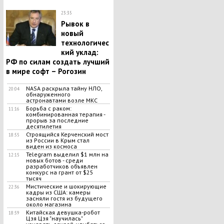
23:35
Рывок в
новый
технологичес
кий уклад:
РФ по силам создать лучший
в мире софт – Рогозин
NASA раскрыла тайну НЛО,
20:04
обнаруженного
астронавтами возле МКС
Борьба с раком:
11:16
комбинированная терапия -
прорыв за последние
десятилетия
Строящийся Керченский мост
18:55
из России в Крым стал
виден из космоса
Telegram выделил $1 млн на
12:15
новых ботов - среди
разработчиков объявлен
конкурс на грант от $25
тысяч
Мистические и шокирующие
22:36
кадры из США: камеры
засняли гостя из будущего
около магазина
Китайская девушка-робот
18:59
Цзя Цзя "научилась"