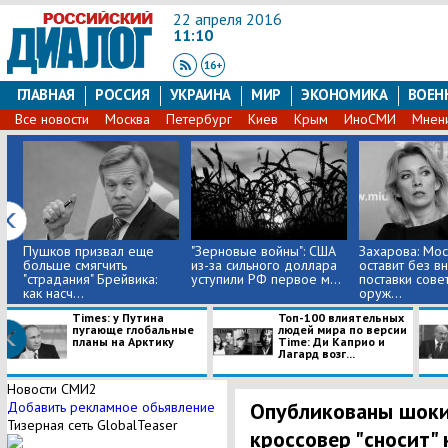
22 апреля 2016
11:10
ГЛАВНАЯ
РОССИЯ
УКРАИНА
МИР
ЭКОНОМИКА
ВОЕН
Все новости
Москва
Петербург
Киев
Крым
ИноСМИ
Мнен
Пушков призвал еще
"Зерновые войны": США
Захарова: Мос
больше смягчить
из-за сильного доллара
оставит без в
"страдания" Брейвика:
уступили РФ первое м...
поставки сове
как насч...
оруж...
Times: у Путина
Топ-100 влиятельных
пугающе глобальные
людей мира по версии
планы на Арктику
Time: Ди Каприо и
Лагард возг...
Новости СМИ2
Опубликованы шоки
Добавить рекламное обьявление
Тизерная сеть GlobalTeaser
кроссовер "сносит"