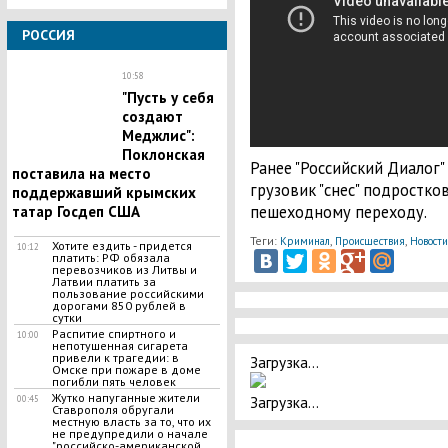
РОССИЯ
10:58
"Пусть у себя
создают
Меджлис":
Поклонская
Ранее "Российский Диалог"
поставила на место
грузовик "снес" подростко
поддержавший крымских
пешеходному переходу.
татар Госдеп США
Теги:
,
,
Криминал
Происшествия
Новости
Хотите ездить - придется
10:12
платить: РФ обязала
перевозчиков из Литвы и
Латвии платить за
пользование российскими
дорогами 850 рублей в
сутки
Распитие спиртного и
10:00
непотушенная сигарета
привели к трагедии: в
Загрузка...
Омске при пожаре в доме
погибли пять человек
Жутко напуганные жители
Загрузка...
00:45
Ставрополя обругали
местную власть за то, что их
не предупредили о начале
"российско-американской