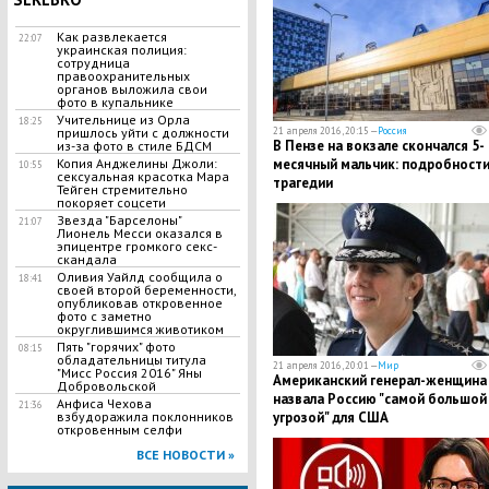
Как развлекается
22:07
украинская полиция:
сотрудница
правоохранительных
органов выложила свои
фото в купальнике
Учительнице из Орла
18:25
пришлось уйти с должности
21 апреля 2016, 20:15 —
Россия
В Пензе на вокзале скончался 5-
из-за фото в стиле БДСМ
Копия Анджелины Джоли:
месячный мальчик: подробност
10:55
сексуальная красотка Мара
трагедии
Тейген стремительно
покоряет соцсети
Звезда "Барселоны"
21:07
Лионель Месси оказался в
эпицентре громкого секс-
скандала
Оливия Уайлд сообщила о
18:41
своей второй беременности,
опубликовав откровенное
фото с заметно
округлившимся животиком
Пять "горячих" фото
08:15
обладательницы титула
21 апреля 2016, 20:01 —
Мир
"Мисс Россия 2016" Яны
Американский генерал-женщина
Добровольской
назвала Россию "самой большой
Анфиса Чехова
21:36
взбудоражила поклонников
угрозой" для США
откровенным селфи
ВСЕ НОВОСТИ »