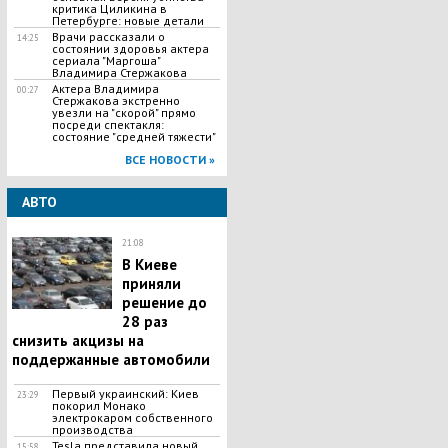
критика Циликина в
Петербурге: новые детали
Врачи рассказали о
14:25
состоянии здоровья актера
сериала "Маргоша"
Владимира Стержакова
Актера Владимира
00:27
Стержакова экстренно
увезли на "скорой" прямо
посреди спектакля:
состояние "средней тяжести"
ВСЕ НОВОСТИ »
АВТО
21:08
В Киеве
приняли
решение до
28 раз
снизить акцизы на
поддержанные автомобили
Первый украинский: Киев
23:29
покорил Монако
электрокаром собственного
производства
Tesla представила новый
15:58