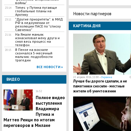
войны"
Times: у Путина пугающе
23:14
глобальные планы на
Новости партнеров
Арктику
"Другие приоритеты": в МИД
23:11
РФ в недоумении от
КАРТИНА ДНЯ
резолюции ПАСЕ по "списку
Савченко"
На Ямале маньяк
21:16
изнасиловал жену друга и
снял весь процесс на
телефон
В Пензе на вокзале
20:15
скончался 5-месячный
мальчик: подробности
трагедии
ВСЕ НОВОСТИ »
22 апреля 2016, 11:00 —
Украина
ВИДЕО
Лучше бы дороги сделали, а не
памятники сносили - местные
жители об уничтожении
16:52
коммунистических символов в
Полное видео
Одесской области
выступления
Владимира
Путина и
Маттео Ренци по итогам
переговоров в Милане