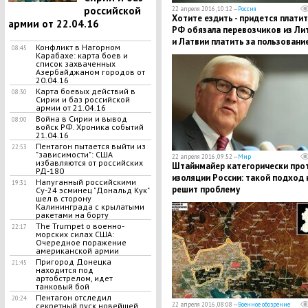
российской
22 апреля 2016, 10:12 —
Россия
Хотите ездить - придется платит
армии от 22.04.16
РФ обязала перевозчиков из Ли
и Латвии платить за пользовани
Конфликт в Нагорном
08:45
российскими дорогами 850 рубле
Карабахе: карта боев и
список захваченных
сутки
Азербайджаном городов от
20.04.16
Карта боевых действий в
08:30
Сирии и баз российской
армии от 21.04.16
Война в Сирии и вывод
08:00
войск РФ. Хроника событий
21.04.16
Пентагон пытается выйти из
22:53
"зависимости": США
22 апреля 2016, 09:52 —
Мир
избавляются от российских
Штайнмайер категорически про
РД-180
изоляции России: такой подход 
Напуганный российскими
19:31
решит проблему
Су-24 эсминец "Дональд Кук"
шел в сторону
Калининграда с крылатыми
ракетами на борту
The Trumpet о военно-
22:17
морских силах США:
Очередное поражение
американской армии
Пригород Донецка
21:45
находится под
артобстрелом, идет
танковый бой
Пентагон отследил
20:24
секретный пуск новейшей
22 апреля 2016, 08:08 —
Военное обозрение