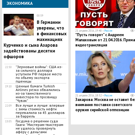
ЭКОНОМИКА
00:59
В Германии
уверены, что
21 апреля 2016, 19:40 —
Россия
в финансовых
"Пусть говорят" с Андреем
махинациях
Малаховым от 21.04.2016. Пряма
Курченко и сына Азарова
видеотрансляция
задействованы десятки
офшоров
"Зерновые войны": США из-
22:50
за сильного доллара
уступили РФ первое место
по объему экспорта
пшеницы
Ценные бумаги Turkish
19:10
Airlines резко обвалились
из-за таинственного
21 апреля 2016, 18:52 —
Россия
инвестора по прозвищу
Захарова: Москва не оставит бе
"Чувак"
внимания поставки советского
Все лучше и лучше: впервые
22:09
с зимы стоимость нефти
оружия сирийской оппозиции
перевалила за 45 долларов
за баррель
Госдума о решении суда
13:05
Гааги: "Мистерам-твистерам
не удалось провернуть
аферу с деньгами