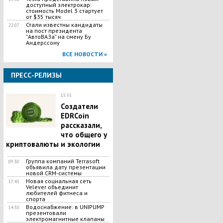
доступный электрокар:
стоимость Model 3 стартует
от $35 тысяч
Стали известны кандидаты
22:07
на пост президента
"АвтоВАЗа" на смену Бу
Андерссону
ВСЕ НОВОСТИ »
ПРЕСС-РЕЛИЗЫ
15:55
Создатели
EDRCoin
рассказали,
что общего у
криптовалюты и экологии
Группа компаний Terrasoft
09:30
объявила дату презентации
новой CRM-системы
Новая социальная сеть
17:45
Velever объединит
любителей фитнеса и
спорта
Водоснабжение: в UNIPUMP
14:50
презентовали
электромагнитные клапаны