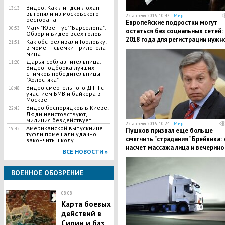
Видео: Как Линдси Лохан
13:13
выгоняли из московского
22 апреля 2016, 10:47 —
Мир
ресторана
Европейские подростки могут
Матч "Ювентус"-"Барселона":
00:53
остаться без социальных сетей: 
Обзор и видео всех голов
2018 года для регистрации нужн
Как обстреливали Горловку:
21:51
в момент съёмки прилетела
будет согласие родителей
мина
Дарья-соблазнительница:
11:20
Видеоподборка лучших
снимков победительницы
"Холостяка"
Видео смертельного ДТП с
16:48
участием БМВ и байкера в
Москве
Видео беспорядков в Киеве:
22:45
Люди неистовствуют,
милиция бездействует
22 апреля 2016, 10:24 —
Мир
Американской выпускнице
19:42
Пушков призвал еще больше
туфли помешали удачно
смягчить "страдания" Брейвика: 
закончить школу
насчет массажа лица и вечерино
ВСЕ НОВОСТИ »
по субботам?
ВОЕННОЕ ОБОЗРЕНИЕ
08:08
Карта боевых
действий в
Сирии и баз