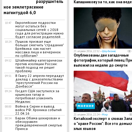
разрушитель
Калашникову за то, как она веде
ное землетрясение
себя после скандала
магнитудой 6,0
Европейские подростки
10:47
могут остаться без
социальных сетей: с 2018
года для регистрации нужно
будет согласие родителей
Пушков призвал еще
10:24
больше смягчить "страдания"
Брейвика: как насчет
21 апреля 2016, 22:52 —
Шоу-бизнес
массажа лица и вечеринок
Опубликованы две загадочные
по субботам?
фотографии, который певец При
Штайнмайер категорически
09:52
против изоляции России:
выложил за неделю до смерти
такой подход не решит
проблему
В Гаагу 22 апреля передадут
09:51
доклад с доказательствами
"преступлений России на
Донбассе"
Госдеп США заступился за
09:24
крымских татар и
потребовал узаконить
Меджлис
мнение
Война в Сирии и вывод
08:00
войск РФ. Хроника событий
22.04.16
21 апреля 2016, 22:24 —
Мир
Барак Обама шокирован и
Китайский эксперт о словах Зап
00:54
обескуражен
о "крахе России": Все это домыс
преждевременной смертью
злых языков
Принса