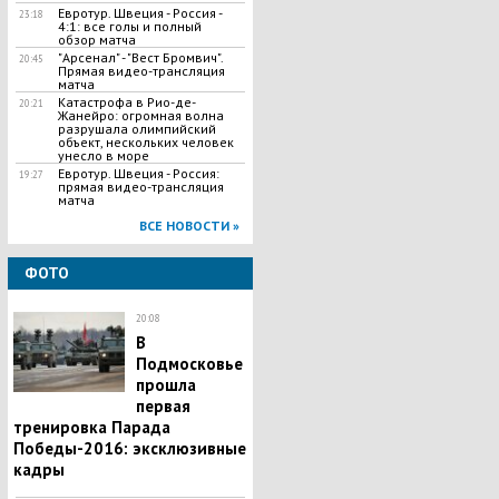
Евротур. Швеция - Россия -
23:18
4:1: все голы и полный
обзор матча
"Арсенал" - "Вест Бромвич".
20:45
Прямая видео-трансляция
матча
Катастрофа в Рио-де-
20:21
Жанейро: огромная волна
разрушала олимпийский
объект, нескольких человек
унесло в море
Евротур. Швеция - Россия:
19:27
прямая видео-трансляция
матча
ВСЕ НОВОСТИ »
ФОТО
20:08
В
Подмосковье
прошла
первая
тренировка Парада
Победы-2016: эксклюзивные
кадры