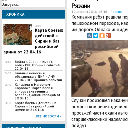
Рязани
Загрузка...
19 апреля 2016, 16:46 —
Россия
ХРОНИКА
Компания ребят решила пе
пешеходном переходе, над
08:08
им дорогу. Однако инциден
Карта боевых
действий в
Сирии и баз
российской
армии от 22.04.16
Война в Сирии и вывод
08:00
войск РФ. Хроника событий
22.04.16
Главные новости и
06:30
обстановка в ДНР и ЛНР
22.04.2016. Хроника событий
Конфликт в Нагорном
08:45
Карабахе: карта боев и
список захваченных
Азербайджаном городов от
20.04.16
Случай произошел накануне
Карта боевых действий в
08:30
подростков переходили до
Сирии и баз российской
армии от 21.04.16
проезжей части ехали авто
ВСЕ НОВОСТИ »
старшеклассники надеялись
пойдут.