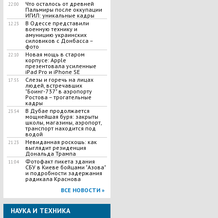
Что осталось от древней
22:00
Пальмиры после оккупации
ИГИЛ: уникальные кадры
В Одессе представили
12:23
военную технику и
амуницию украинских
силовиков с Донбасса –
фото
Новая мощь в старом
22:10
корпусе: Apple
презентовала усиленные
iPad Pro и iPhone SE
Слезы и горечь на лицах
17:55
людей, встречавших
"Боинг-737" в аэропорту
Ростова – трогательные
кадры
В Дубае продолжается
23:54
мощнейшая буря: закрыты
школы, магазины, аэропорт,
транспорт находится под
водой
Невиданная роскошь: как
21:23
выглядит резиденция
Дональда Трампа
Фотофакт пикета здания
11:04
СБУ в Киеве бойцами "Азова"
и подробности задержания
радикала Краснова
ВСЕ НОВОСТИ »
НАУКА И ТЕХНИКА