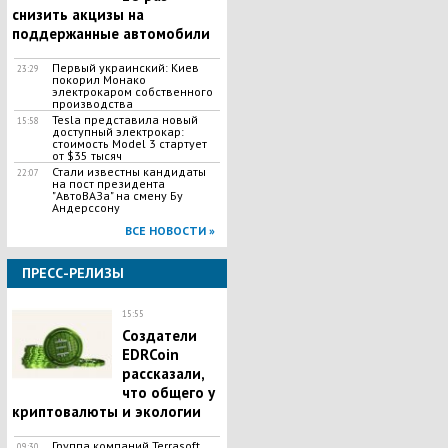
снизить акцизы на
поддержанные автомобили
Первый украинский: Киев
23:29
покорил Монако
электрокаром собственного
производства
Tesla представила новый
15:58
доступный электрокар:
стоимость Model 3 стартует
от $35 тысяч
Стали известны кандидаты
22:07
на пост президента
"АвтоВАЗа" на смену Бу
Андерссону
ВСЕ НОВОСТИ »
ПРЕСС-РЕЛИЗЫ
15:55
Создатели
EDRCoin
рассказали,
что общего у
криптовалюты и экологии
Группа компаний Terrasoft
09:30