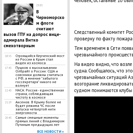
человек, остальные 10 бы
23:05
В
Черноморско
м флоте
считают
Следственный комитет Ро
вызов ГПУ на допрос вице-
проверку по факту пожара
адмирала Витко
смехотворным
Тем временем в Сети появ
чрезвычайного происшест
Строящийся Керченский мост
18:55
из России в Крым стал
виден из космоса
На видео видно, что возл
Пушков о высказывании
17:43
судна. Сообщалось, что эт
Олбрайт о России: США и
союзники должны считаться
чрезвычайных ситуаций А
с РФ, а мнение "забытого
госсекретаря" никого не
возгорание ликвидировать
волнует
судном понимаются клубы
НАСА: Россия - единственная
12:43
страна, соблюдающая
чистоту в космосе
Аксенов: В Крыму более не
21:19
будет режима ЧС после
запуска четвертой нити
энергомоста
Самые смешные моменты
20:43
прямых линий с Владимиром
Путиным предыдущих лет
ВСЕ НОВОСТИ »