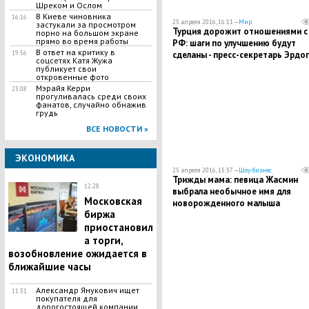
Шреком и Ослом
В Киеве чиновника
16:16
25 апреля 2016, 16:11 —
Мир
застукали за просмотром
Турция дорожит отношениями с
порно на большом экране
прямо во время работы
РФ: шаги по улучшению будут
В ответ на критику в
19:56
сделаны - пресс-секретарь Эрдо
соцсетях Катя Жужа
публикует свои
откровенные фото
Мэрайя Керри
23:08
прогуливалась среди своих
фанатов, случайно обнажив
грудь
ВСЕ НОВОСТИ »
ЭКОНОМИКА
25 апреля 2016, 15:37 —
Шоу-бизнес
Трижды мама: певица Жасмин
12:28
выбрала необычное имя для
Московская
новорожденного малыша
биржа
приостановил
а торги,
возобновление ожидается в
ближайшие часы
Александр Янукович ищет
11:31
покупателя для
дорогостоящей компании