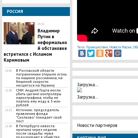
РОССИЯ
23:15
Владимир
Путин в
неформально
Теги:
,
,
Происшествия
Новости России
Об
й обстановке
встретился с Исламом
Каримовым
В Ростовской области
23:00
пограничники открыли огонь
по машине россиянина, на
бешеной скорости
Загрузка...
несшегося на Украину
СМИ: Андрей Гошта могли
22:38
убить цыгане-контролеры
Загрузка...
наркотрафика, чтобы не
платить ему мзду в 3 млн
рублей
Источник: председатель
21:53
правления фонда
"Сколково" покидает свой
пост
Новости партнеров
В Петербурге невеста
21:48
пропала через неделю
после свадьбы: мужа
подозревают в убийстве