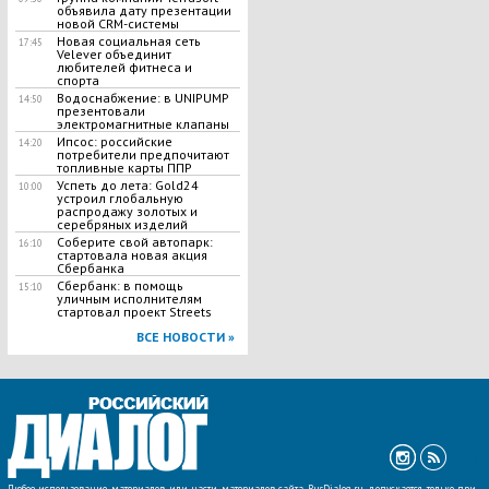
объявила дату презентации
новой CRM-системы
Новая социальная сеть
17:45
Velever объединит
любителей фитнеса и
спорта
Водоснабжение: в UNIPUMP
14:50
презентовали
электромагнитные клапаны
Ипсос: российские
14:20
потребители предпочитают
топливные карты ППР
Успеть до лета: Gold24
10:00
устроил глобальную
распродажу золотых и
серебряных изделий
Соберите свой автопарк:
16:10
стартовала новая акция
Сбербанка
Сбербанк: в помощь
15:10
уличным исполнителям
стартовал проект Streets
ВСЕ НОВОСТИ »
Любое использование материалов или части материалов сайта RusDialog.ru допускается только при