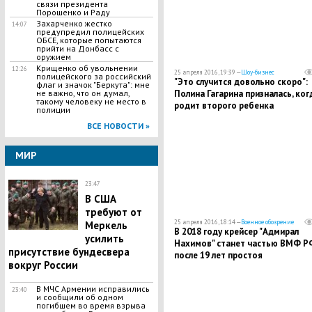
связи президента
Порошенко и Раду
Захарченко жестко
14:07
предупредил полицейских
ОБСЕ, которые попытаются
прийти на Донбасс с
оружием
Крищенко об увольнении
12:26
25 апреля 2016, 19:39 —
Шоу-бизнес
полицейского за российский
"Это случится довольно скоро":
флаг и значок "Беркута": мне
не важно, что он думал,
Полина Гагарина призналась, ког
такому человеку не место в
родит второго ребенка
полиции
ВСЕ НОВОСТИ »
МИР
23:47
В США
требуют от
25 апреля 2016, 18:14 —
Военное обозрение
Меркель
В 2018 году крейсер "Адмирал
усилить
Нахимов" станет частью ВМФ Р
присутствие бундесвера
после 19 лет простоя
вокруг России
В МЧС Армении исправились
23:40
и сообщили об одном
погибшем во время взрыва