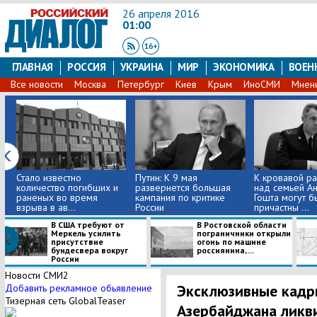
26 апреля 2016
01:00
ГЛАВНАЯ
РОССИЯ
УКРАИНА
МИР
ЭКОНОМИКА
ВОЕН
Все новости
Москва
Петербург
Киев
Крым
ИноСМИ
Мнен
Стало известно
Путин: К 9 мая
К кровавой р
количество погибших и
развернется большая
над семьей А
раненых во время
кампания по критике
Гошта могут б
взрыва в ав...
России
причастны ...
В США требуют от
В Ростовской области
Меркель усилить
пограничники открыли
присутствие
огонь по машине
бундесвера вокруг
россиянина, ...
России
Новости СМИ2
Эксклюзивные кадр
Добавить рекламное обьявление
Тизерная сеть GlobalTeaser
Азербайджана ликв