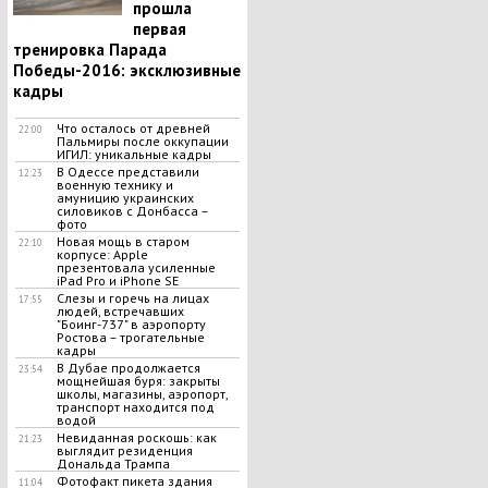
прошла
первая
тренировка Парада
Победы-2016: эксклюзивные
кадры
Что осталось от древней
22:00
Пальмиры после оккупации
ИГИЛ: уникальные кадры
В Одессе представили
12:23
военную технику и
амуницию украинских
силовиков с Донбасса –
фото
Новая мощь в старом
22:10
корпусе: Apple
презентовала усиленные
iPad Pro и iPhone SE
Слезы и горечь на лицах
17:55
людей, встречавших
"Боинг-737" в аэропорту
Ростова – трогательные
кадры
В Дубае продолжается
23:54
мощнейшая буря: закрыты
школы, магазины, аэропорт,
транспорт находится под
водой
Невиданная роскошь: как
21:23
выглядит резиденция
Дональда Трампа
Фотофакт пикета здания
11:04