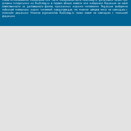
условии гиперссылки на RusDialog.ru в первом абзаце новости или материала. Редакция не несет
ответственности за достоверность фактов, присланных нашими читателями. Редакция выборочно
публикует материалы наших читателей, предупреждая, что мнения авторов могут не совпадать с
мнением редакции. Мнение журналистов RusDialog.ru также может не совпадать с позицией
редакции.