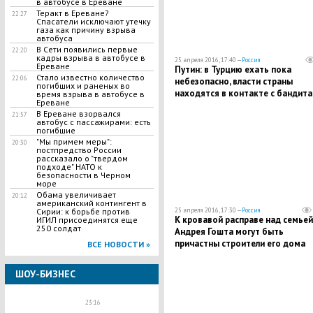
в автобусе в Ереване
Теракт в Ереване?
22:27
Спасатели исключают утечку
газа как причину взрыва
автобуса
В Сети появились первые
22:20
кадры взрыва в автобусе в
25 апреля 2016, 17:40 —
Россия
Ереване
Путин: в Турцию ехать пока
Стало известно количество
22:06
небезопасно, власти страны
погибших и раненых во
находятся в контакте с бандит
время взрыва в автобусе в
Ереване
В Ереване взорвался
21:57
автобус с пассажирами: есть
погибшие
"Мы примем меры":
20:30
постпредство России
рассказало о "твердом
подходе" НАТО к
безопасности в Черном
море
Обама увеличивает
20:12
американский контингент в
Сирии: к борьбе против
25 апреля 2016, 17:30 —
Россия
К кровавой расправе над семьей
ИГИЛ присоединятся еще
250 солдат
Андрея Гошта могут быть
причастны строители его дома
ВСЕ НОВОСТИ »
ШОУ-БИЗНЕС
23:16