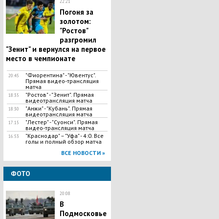
22:21
Погоня за
золотом:
"Ростов"
разгромил
"Зенит" и вернулся на первое
место в чемпионате
"Фиорентина" - "Ювентус".
20:45
Прямая видео-трансляция
матча
"Ростов" - "Зенит". Прямая
18:35
видеотрансляция матча
"Анжи" - "Кубань". Прямая
18:30
видеотрансляция матча
"Лестер" - "Суонси". Прямая
17:15
видео-трансляция матча
"​Краснодар" – "Уфа" - 4:0. Все
16:53
голы и полный обзор матча
ВСЕ НОВОСТИ »
ФОТО
20:08
В
Подмосковье