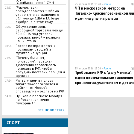
"Донбассэнерго" - СМИ
25 апреля 2016, 13:49 —
Россия
"Разногласия
ЧП в московском метро: на
23:57
преодолеваются": Обама
Таганско-Краснопресненской ли
уверен, что соглашение о
ЗСТ между США и ЕС будет
мужчина упал на рельсы
одобрено в этом году
Обсуждение зоны
16:27
свободной торговли между
ЕС и США под угрозой
провала: виной – позиция
Вашингтона
Россия возвращается к
00:56
поставкам овощей и
фруктов из Турции
"Почему бы и нет,
21:47
поговорим": турецкая
делегация согласилась
приехать в РФ, чтобы
25 апреля 2016, 13:26 —
Россия
обсудить поставки овощей и
Требования РФ к "делу Челика":
фруктов
ждем окончательные заявления
Мы вступаем в полосу
17:24
хронологии, участникам и детал
такого тяжелого застоя и
рейтинг от Moody's
убийства - Захарова
справедлив – эксперт из РФ
Пушков о прогнозе Moody's
14:00
по России: он точно
"мусорный"
ВСЕ НОВОСТИ »
СПОРТ