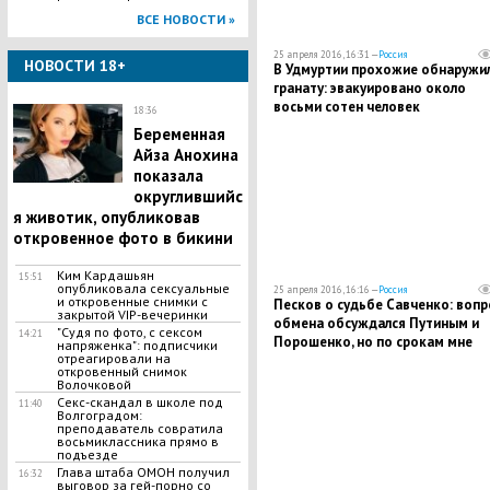
ВСЕ НОВОСТИ »
25 апреля 2016, 16:31 —
Россия
НОВОСТИ 18+
В Удмуртии прохожие обнаружи
гранату: эвакуировано около
восьми сотен человек
18:36
Беременная
Айза Анохина
показала
округлившийс
я животик, опубликовав
откровенное фото в бикини
Ким Кардашьян
15:51
опубликовала сексуальные
25 апреля 2016, 16:16 —
Россия
и откровенные снимки с
Песков о судьбе Савченко: вопр
закрытой VIP-вечеринки
обмена обсуждался Путиным и
"Судя по фото, с сексом
14:21
Порошенко, но по срокам мне
напряженка": подписчики
отреагировали на
сказать нечего
откровенный снимок
Волочковой
Секс-скандал в школе под
11:40
Волгоградом:
преподаватель совратила
восьмиклассника прямо в
подъезде
Глава штаба ОМОН получил
16:32
выговор за гей-порно со