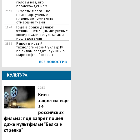
головы над его
происхождением
"Смерть" мозга – не
23:50
приговор: ученые
планируют оживлять
отмершие ткани
Года в браке делают
19:49
женщин немощными: ученые
шокировали результатами
исследования
Рывок в новый
23:35
технологический уклад: РФ
по силам создать лучший в
мире софт – Рогозин
ВСЕ НОВОСТИ »
КУЛЬТУРА
20:33
Киев
запретил еще
34
российских
фильма: под запрет пошел
даже мультфильм "Белка и
стрелка"