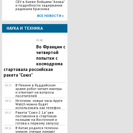
СБУ в Киеве бойцами "Азова"
и подробности задержания
радикала Краснова
ВСЕ НОВОСТИ »
НАУКА И ТЕХНИКА
00:48
Во Франции с
четвертой
попытки с
космодрома
стартовала российская
ракета "Союз"
В Пекине в буддийском
00:23
храме робот читает мантры
и отвечает на вопросы
посетителей
Источник: новые часы Apple
18:52
Watch можно будет
использовать как телефон
Ракета "Союз-2.1а" уже
09:17
поставлена в стартовую
позицию на Восточном и
готова к первому запуску
В Китае родился теленок-
08:26
уникум: ученые ломают