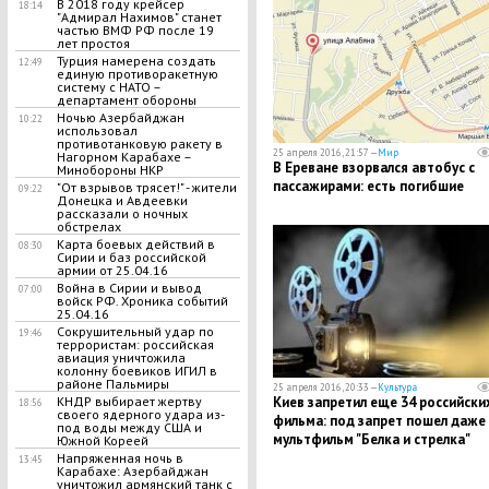
В 2018 году крейсер
18:14
"Адмирал Нахимов" станет
частью ВМФ РФ после 19
лет простоя
Турция намерена создать
12:49
единую противоракетную
систему с НАТО –
департамент обороны
Ночью Азербайджан
10:22
использовал
противотанковую ракету в
25 апреля 2016, 21:57 —
Мир
Нагорном Карабахе –
В Ереване взорвался автобус с
Минобороны НКР
пассажирами: есть погибшие
"От взрывов трясет!" - жители
09:22
Донецка и Авдеевки
рассказали о ночных
обстрелах
Карта боевых действий в
08:30
Сирии и баз российской
армии от 25.04.16
Война в Сирии и вывод
07:00
войск РФ. Хроника событий
25.04.16
Сокрушительный удар по
19:46
террористам: российская
авиация уничтожила
колонну боевиков ИГИЛ в
районе Пальмиры
25 апреля 2016, 20:33 —
Культура
КНДР выбирает жертву
Киев запретил еще 34 российски
18:56
своего ядерного удара из-
фильма: под запрет пошел даже
под воды между США и
мультфильм "Белка и стрелка"
Южной Кореей
Напряженная ночь в
13:45
Карабахе: Азербайджан
уничтожил армянский танк с