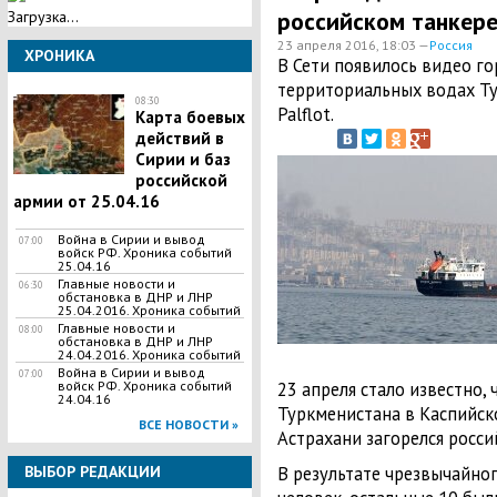
российском танкере
Загрузка...
23 апреля 2016, 18:03 —
Россия
ХРОНИКА
В Сети появилось видео г
территориальных водах Ту
08:30
Palflot.
Карта боевых
действий в
Сирии и баз
российской
армии от 25.04.16
Война в Сирии и вывод
07:00
войск РФ. Хроника событий
25.04.16
Главные новости и
06:30
обстановка в ДНР и ЛНР
25.04.2016. Хроника событий
Главные новости и
08:00
обстановка в ДНР и ЛНР
24.04.2016. Хроника событий
Война в Сирии и вывод
07:00
23 апреля стало известно,
войск РФ. Хроника событий
24.04.16
Туркменистана в Каспийск
ВСЕ НОВОСТИ »
Астрахани загорелся росси
В результате чрезвычайно
ВЫБОР РЕДАКЦИИ