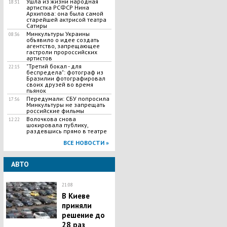
Ушла из жизни народная
18:31
артистка РСФСР Нина
Архипова: она была самой
старейшей актрисой театра
Сатиры
Минкультуры Украины
08:36
объявило о идее создать
агентство, запрещающее
гастроли пророссийских
артистов
"Третий бокал - для
22:15
беспредела": фотограф из
Бразилии фотографировал
своих друзей во время
пьянок
Передумали: СБУ попросила
17:56
Минкультуры не запрещать
российские фильмы
Волочкова снова
12:22
шокировала публику,
раздевшись прямо в театре
ВСЕ НОВОСТИ »
АВТО
21:08
В Киеве
приняли
решение до
28 раз