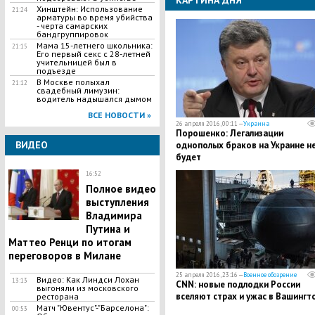
КАРТИНА ДНЯ
Хинштейн: Использование
21:24
арматуры во время убийства
- черта самарских
бандгруппировок
Мама 15-летнего школьника:
21:15
Его первый секс с 28-летней
учительницей был в
подъезде
В Москве полыхал
21:12
свадебный лимузин:
водитель надышался дымом
ВСЕ НОВОСТИ »
26 апреля 2016, 00:11 —
Украина
Порошенко: Легализации
ВИДЕО
однополых браков на Украине н
будет
16:52
Полное видео
выступления
Владимира
Путина и
Маттео Ренци по итогам
переговоров в Милане
25 апреля 2016, 23:16 —
Военное обозрение
Видео: Как Линдси Лохан
13:13
CNN: новые подлодки России
выгоняли из московского
вселяют страх и ужас в Вашингт
ресторана
Матч "Ювентус"-"Барселона":
00:53