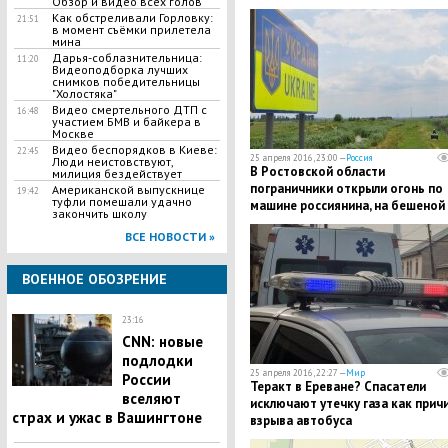
Обзор и видео всех голов
Как обстреливали Горловку:
21:51
в момент съёмки прилетела
мина
Дарья-соблазнительница:
11:20
Видеоподборка лучших
снимков победительницы
"Холостяка"
Видео смертельного ДТП с
16:48
участием БМВ и байкера в
Москве
Видео беспорядков в Киеве:
22:45
25 апреля 2016, 23:00 —
Россия
Люди неистовствуют,
В Ростовской области
милиция бездействует
пограничники открыли огонь по
Американской выпускнице
19:42
туфли помешали удачно
машине россиянина, на бешеной
закончить школу
скорости несшегося на Украину
ВСЕ НОВОСТИ »
ВОЕННОЕ ОБОЗРЕНИЕ
23:16
CNN: новые
подлодки
25 апреля 2016, 22:27 —
Мир
России
Теракт в Ереване? Спасатели
вселяют
исключают утечку газа как прич
страх и ужас в Вашингтоне
взрыва автобуса