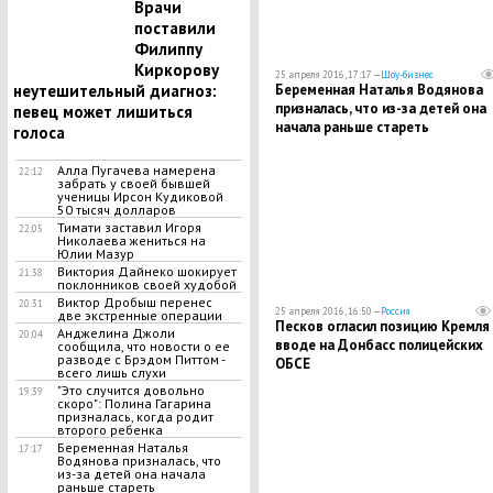
Врачи
поставили
Филиппу
Киркорову
25 апреля 2016, 17:17 —
Шоу-бизнес
неутешительный диагноз:
Беременная Наталья Водянова
призналась, что из-за детей она
певец может лишиться
начала раньше стареть
голоса
Алла Пугачева намерена
22:12
забрать у своей бывшей
ученицы Ирсон Кудиковой
50 тысяч долларов
Тимати заставил Игоря
22:05
Николаева жениться на
Юлии Мазур
Виктория Дайнеко шокирует
21:38
поклонников своей худобой
Виктор Дробыш перенес
20:31
25 апреля 2016, 16:50 —
Россия
две экстренные операции
Песков огласил позицию Кремля
Анджелина Джоли
20:04
вводе на Донбасс полицейских
сообщила, что новости о ее
разводе с Брэдом Питтом -
ОБСЕ
всего лишь слухи
"Это случится довольно
19:39
скоро": Полина Гагарина
призналась, когда родит
второго ребенка
Беременная Наталья
17:17
Водянова призналась, что
из-за детей она начала
раньше стареть