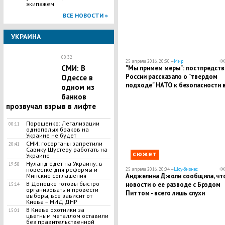
экипажем
ВСЕ НОВОСТИ »
УКРАИНА
00:32
25 апреля 2016, 20:30 —
Мир
СМИ: В
"Мы примем меры": постпредств
России рассказало о "твердом
Одессе в
подходе" НАТО к безопасности 
одном из
Черном море
банков
прозвучал взрыв в лифте
Порошенко: Легализации
00:11
однополых браков на
Украине не будет
СМИ: госорганы запретили
20:41
Савику Шустеру работать на
сюжет
Украине
Нуланд едет на Украину: в
19:58
повестке дня реформы и
25 апреля 2016, 20:04 —
Шоу-бизнес
Минские соглашения
Анджелина Джоли сообщила, чт
В Донецке готовы быстро
новости о ее разводе с Брэдом
15:14
организовать и провести
Питтом - всего лишь слухи
выборы, все зависит от
Киева – МИД ДНР
В Киеве охотники за
15:01
цветным металлом оставили
без правительственной