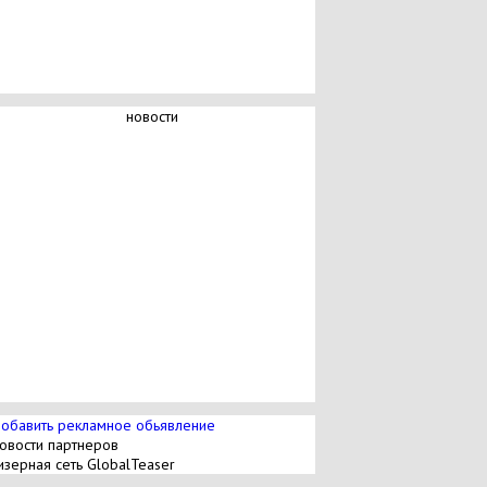
новости
обавить рекламное обьявление
овости партнеров
изерная сеть GlobalTeaser