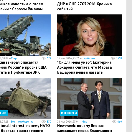
ников новостью о своем
ДНР и ЛНР 27.05.2016. Хроника
ании с Сергеем Гуманом
событий
, 00:07 —
Мир
324
26 мая 2016, 23:23 —
Шоу-бизнес
3558
ий генерал опасается
"Он для меня умер": Екатерина
ния России" и просит США
Архарова считает, что Марата
тить в Прибалтике ЗРК
Башарова нельзя назвать
человеком
ние
иносми
, 23:13 —
Военное обозрение
830
26 мая 2016, 23:04 —
Мир
660
ional Interest: почему НАТО
Newsweek: почему Япония
 бояться таинственного
заискивает перед Владимиром