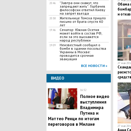
27 мая 2016
"Завтра они скажут, что
20:46
Обама в
запрещают жить": Горбачев
бомбар
философски ответил Киеву
на запрет въезда
и отказ
Жительнице Томска пришло
20:38
письмо от брата спустя 40
лет
Сенатор: Южная Осетия
19:46
может войти в состав РФ,
если за это выскажется
народ республики
Неизвестный сообщил о
19:09
бомбе в здании посольства
Украины в Москве:
проводится срочная
эвакуация
27 мая 2016
ВСЕ НОВОСТИ »
Скандал
расист
средств
ВИДЕО
бешену
16:52
Полное видео
выступления
Владимира
Путина и
Маттео Ренци по итогам
переговоров в Милане
27 мая 2016
Анна С