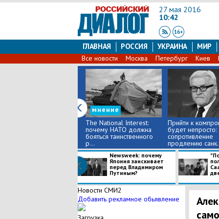
27 мая 2016
10:42
ГЛАВНАЯ
РОССИЯ
УКРАИНА
МИР
Все новости
Москва
Петербург
Киев
мнение
The National Interest:
Прийти к компро
почему НАТО должна
будет непросто:
бояться таинственного
сопротивление
р...
продлению санк..
Newsweek: почему
"П
Япония заискивает
пол
перед Владимиром
Са
Путиным?
две
Новости СМИ2
Алек
Добавить рекламное обьявление
само
Загрузка...