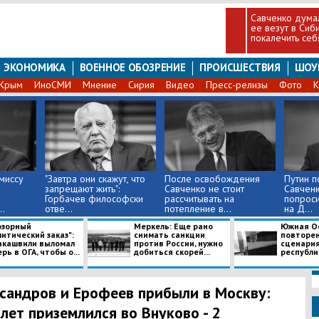
Савченко думал
ее везут в Сиби
покалечить себ
ЭКОНОМИКА
ВОЕННОЕ ОБОЗРЕНИЕ
ПРОИСШЕСТВИЯ
ШОУ
Крым
ИноСМИ
Мнение
Сирия
Видео
Пресс-релизы
Фото
К
миссу
"Завтра они скажут, что
После освобождения
Путин п
запрещают жить":
Савченко не стоит
Савченк
Горбачев философски
рассчитывать на
попрос
.
отве...
потепление в...
на Д...
озорный
Меркель: Еще рано
Южная О
итический заказ":
снимать санкции
повторен
акашвили выломал
против России, нужно
сценария
рь в ОГА, чтобы о...
добиться скорей...
республики
сандров и Ерофеев прибыли в Москву:
лет приземлился во Внуково - 2