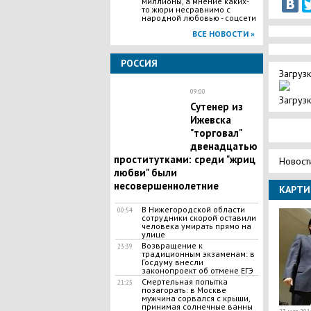
миллионы, а мнение каких-
то жюри несравнимо с
народной любовью - соцсети
ВСЕ НОВОСТИ »
РОССИЯ
Загрузк
09:00
Загрузк
Сутенер из
Ижевска
"торговал"
двенадцатью
проститутками: среди "жриц
Новост
любви" были
несовершеннолетние
КАРТИ
В Нижегородской области
00:54
сотрудники скорой оставили
человека умирать прямо на
улице
Возвращение к
23:39
традиционным экзаменам: в
Госдуму внесли
законопроект об отмене ЕГЭ
Смертельная попытка
21:23
позагорать: в Москве
мужчина сорвался с крыши,
принимая солнечные ванны