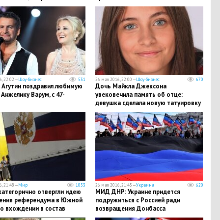
 – МИД Германии
, 22:02 —
Шоу-бизнес
531
26 мая 2016, 22:00 —
Шоу-бизнес
670
 Агутин поздравил любимую
Дочь Майкла Джексона
, Анжелику Варум, с 47-
увековечила память об отце:
девушка сделала новую татуировку
, 21:48 —
Мир
1053
26 мая 2016, 21:45 —
Украина
620
категорично отвергли идею
МИД ДНР: Украине придется
ения референдума в Южной
подружиться с Россией ради
о вхождении в состав
возвращения Донбасса