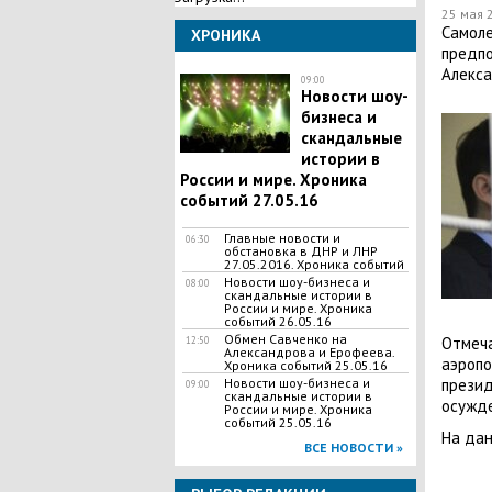
25 мая 
​Самол
ХРОНИКА
предпо
Алекса
09:00
Новости шоу-
бизнеса и
скандальные
истории в
России и мире. Хроника
событий 27.05.16
Главные новости и
06:30
обстановка в ДНР и ЛНР
27.05.2016. Хроника событий
Новости шоу-бизнеса и
08:00
скандальные истории в
России и мире. Хроника
событий 26.05.16
Обмен Савченко на
Отмеча
12:50
Александрова и Ерофеева.
аэропо
Хроника событий 25.05.16
презид
Новости шоу-бизнеса и
09:00
скандальные истории в
осужде
России и мире. Хроника
событий 25.05.16
На дан
ВСЕ НОВОСТИ »