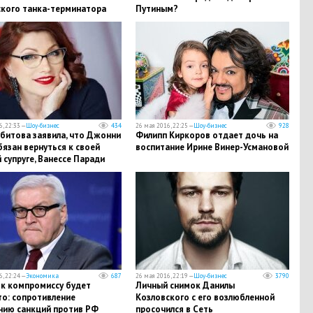
ского танка-терминатора
Путиным?
, 22:33 —
Шоу-бизнес
434
26 мая 2016, 22:25 —
Шоу-бизнес
928
битова заявила, что Джонни
Филипп Киркоров отдает дочь на
язан вернуться к своей
воспитание Ирине Винер-Усмановой
супруге, Ванессе Паради
, 22:24 —
Экономика
687
26 мая 2016, 22:19 —
Шоу-бизнес
3790
 к компромиссу будет
Личный снимок Данилы
то: сопротивление
Козловского с его возлюбленной
нию санкций против РФ
просочился в Сеть