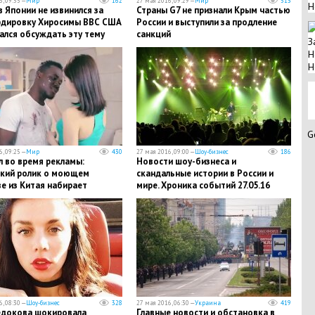
, 09:55 —
Мир
162
27 мая 2016, 09:29 —
Мир
513
Н
 Японии не извинился за
Страны G7 не признали Крым частью
дировку Хиросимы ВВС США
России и выступили за продление
ался обсуждать эту тему
санкций
З
Н
Н
G
, 09:25 —
Мир
430
27 мая 2016, 09:00 —
Шоу-бизнес
186
 во время рекламы:
Новости шоу-бизнеса и
ский ролик о моющем
скандальные истории в России и
е из Китая набирает
мире. Хроника событий 27.05.16
ю популярность
, 08:30 —
Шоу-бизнес
328
27 мая 2016, 06:30 —
Украина
419
едокова шокировала
Главные новости и обстановка в