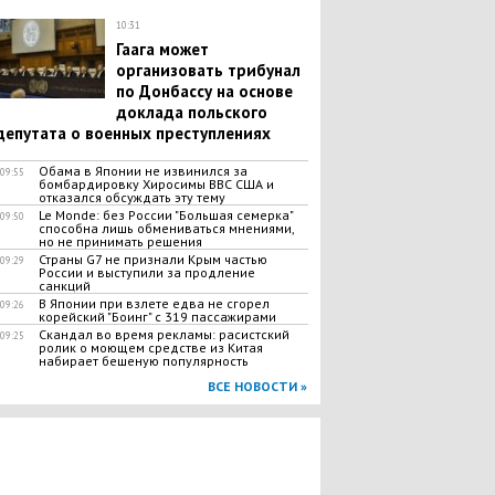
10:31
Гаага может
организовать трибунал
по Донбассу на основе
доклада польского
депутата о военных преступлениях
Обама в Японии не извинился за
09:55
бомбардировку Хиросимы ВВС США и
отказался обсуждать эту тему
Le Monde: без России "Большая семерка"
09:50
способна лишь обмениваться мнениями,
но не принимать решения
Страны G7 не признали Крым частью
09:29
России и выступили за продление
санкций
В Японии при взлете едва не сгорел
09:26
корейский "Боинг" с 319 пассажирами
Скандал во время рекламы: расистский
09:25
ролик о моющем средстве из Китая
набирает бешеную популярность
ВСЕ НОВОСТИ »