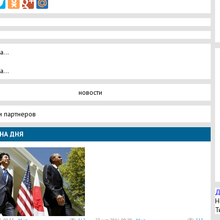
а...
а...
новости
и партнеров
НА ДНЯ
Д
Н
Т