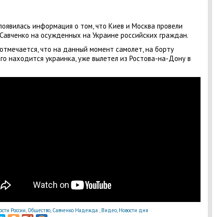
появилась информация о том, что Киев и Москва провели
Савченко на осужденных на Украине российских граждан.
отмечается, что на данный момент самолет, на борту
го находится украинка, уже вылетел из Ростова-на-Дону в
ости России
,
Общество
,
Савченко Надежда
,
Видео
,
Новости дня