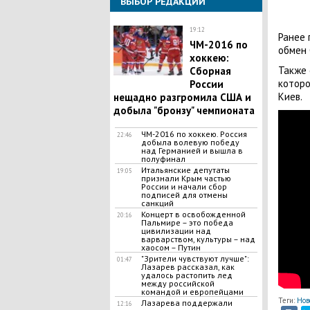
ВЫБОР РЕДАКЦИИ
19:12
Ранее 
ЧМ-2016 по
обмен 
хоккею:
Также 
Сборная
которо
России
Киев.
нещадно разгромила США и
добыла "бронзу" чемпионата
ЧМ-2016 по хоккею. Россия
22:46
добыла волевую победу
над Германией и вышла в
полуфинал
Итальянские депутаты
19:05
признали Крым частью
России и начали сбор
подписей для отмены
санкций
Концерт в освобожденной
20:16
Пальмире – это победа
цивилизации над
варварством, культуры – над
хаосом – Путин
"Зрители чувствуют лучше":
01:47
Лазарев рассказал, как
удалось растопить лед
между российской
командой и европейцами
Теги:
Нов
Лазарева поддержали
12:16