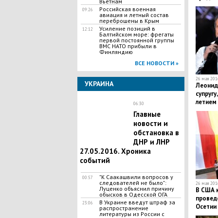
Вьетнам
растет
Российская военная
09:26
авиация и летный состав
переброшены в Крым
Усиление позиций в
12:12
Балтийском море: фрегаты
первой постоянной группы
ВМС НАТО прибыли в
Финляндию
ВСЕ НОВОСТИ »
26 мая 2016
УКРАИНА
Леонид
супругу
летием
06:30
Главные
новости и
обстановка в
ДНР и ЛНР
27.05.2016. Хроника
событий
"К Саакашвили вопросов у
00:57
следователей не было":
26 мая 2016
Луценко объяснил причину
В США 
обысков в Одесской ОГА
провед
В Украине введут штраф за
23:06
Осетии 
распространение
литературы из России с
России