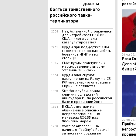
должна
россий
бояться таинственного
российского танка-
терминатора
Над Атлантикой столкнулись
20:04
два истребителя F-16 ВВС
США: пилоты успели
катапультироваться
Курды при поддержке США
22:51
готовятся полностью выбить
боевиков ИГИЛ из их
26 мая 2016
столицы
Роза Ся
СМИ: курды приступили к
18:45
Депп об
массированному штурму
бывшей 
"столицы" ИГ - Ракки
Курды анонсируют
16:54
наступление на Ракку – в СБ
РФ уверены, что операция в
Сирии не затянется
Stratfor опубликовала
16:30
снимки последствий
авиаудара ИГ по российской
базе в провинции Хомс
В США ответили на
15:14
обвинения в опасных и
непрофессиональных
маневрах RC-135 над
26 мая 2016
Японским морем
Прийти
Voice of America: США
12:00
непрос
начинают "войну" с Россией
за поставки оружия во
продле