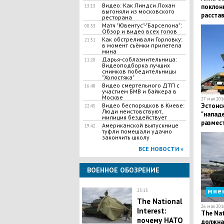
Видео: Как Линдси Лохан
поклон
13:13
выгоняли из московского
расстав
ресторана
Матч "Ювентус"-"Барселона":
00:53
Обзор и видео всех голов
Как обстреливали Горловку:
21:51
в момент съёмки прилетела
мина
Дарья-соблазнительница:
11:20
Видеоподборка лучших
снимков победительницы
"Холостяка"
Видео смертельного ДТП с
16:48
участием БМВ и байкера в
Москве
27 мая 2016
Видео беспорядков в Киеве:
Эстонск
22:45
Люди неистовствуют,
"нападе
милиция бездействует
размес
Американской выпускнице
19:42
Patriot
туфли помешали удачно
закончить школу
ВСЕ НОВОСТИ »
ВОЕННОЕ ОБОЗРЕНИЕ
мне
23:13
The National
26 мая 2016
Interest:
The Nat
почему НАТО
должна