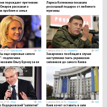
зия порождает претензию:
Лариса Копенкина показала
Омаров рассказал о
роскошный подарок от любимого
ах проблем в семье
мужчины
016, 17:59 —
Шоу-бизнес
337
5 августа 2016, 17:25 —
Украина
397
бы еще кирзовые сапоги
Захарченко пообещал в случае
" - подписчики
наступления гнать украинских
иковали Ольгу Бузову за ее
силовиков до самого Киева
016, 17:13 —
Мир
341
5 августа 2016, 16:51 —
Украина
660
о Ходорковский "заплатил"
Киев хочет оставить в силе