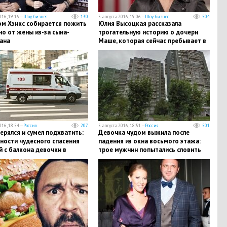
016, 19:16 —
Шоу-бизнес
130
5 августа 2016, 19:06 —
Шоу-бизнес
504
ом Хэнкс собирается пожить
Юлия Высоцкая рассказала
о от жены из-за сына-
трогательную историю о дочери
ана
Маше, которая сейчас пребывает в
коме
016, 18:54 —
Россия
207
5 августа 2016, 18:51 —
Россия
501
ерялся и сумел подхватить:
Девочка чудом выжила после
ности чудесного спасения
падения из окна восьмого этажа:
 с балкона девочки в
трое мужчин попытались словить
инбурге
ребенка, минимизировав травмы