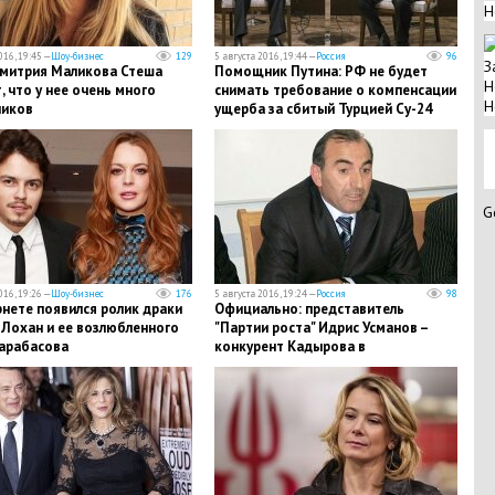
Н
016, 19:45 —
Шоу-бизнес
129
5 августа 2016, 19:44 —
Россия
96
З
митрия Маликова Стеша
Помощник Путина: РФ не будет
Н
, что у нее очень много
снимать требование о компенсации
Н
ников
ущерба за сбитый Турцией Су-24
G
016, 19:26 —
Шоу-бизнес
176
5 августа 2016, 19:24 —
Россия
98
нете появился ролик драки
Официально: представитель
 Лохан и ее возлюбленного
"Партии роста" Идрис Усманов –
Тарабасова
конкурент Кадырова в
предвыборной гонке