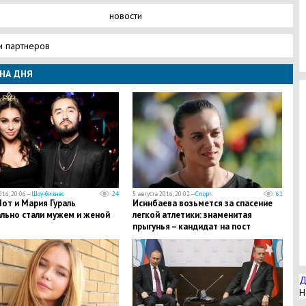
новости
и партнеров
НА ДНЯ
016, 20:06 —
Шоу-бизнес
24
5 августа 2016, 20:02 —
Спорт
61
от и Мария Гураль
Исинбаева возьмется за спасение
льно стали мужем и женой
легкой атлетики: знаменитая
прыгунья – кандидат на пост
президента ВФЛА - СМИ
Д
Н