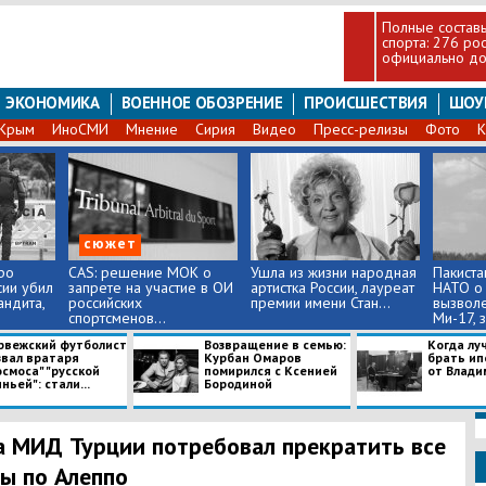
Полные составы
спорта: 276 ро
официально до
ЭКОНОМИКА
ВОЕННОЕ ОБОЗРЕНИЕ
ПРОИСШЕСТВИЯ
ШОУ
Крым
ИноСМИ
Мнение
Сирия
Видео
Пресс-релизы
Фото
К
сюжет
ро
CAS: решение МОК о
Ушла из жизни народная
Пакиста
сии убил
запрете на участие в ОИ
артистка России, лауреат
НАТО о
ндита,
российских
премии имени Стан...
вызволе
спортсменов...
Ми-17, з
рвежский футболист
Возвращение в семью:
Когда лу
звал вратаря
Курбан Омаров
брать ип
смоса" "русской
помирился с Ксенией
от Влади
ньей": стали...
Бородиной
а МИД Турции потребовал прекратить все
ы по Алеппо