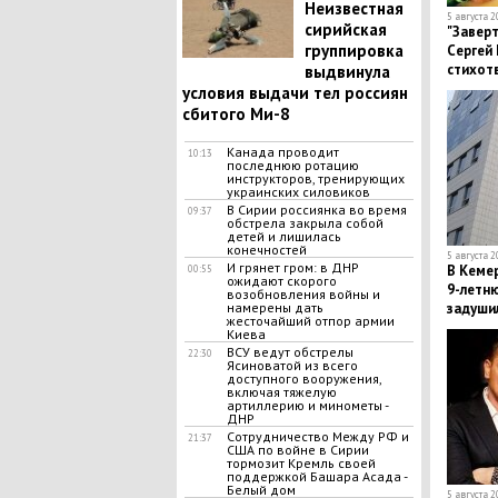
Неизвестная
5 августа 2
сирийская
"Заверт
группировка
Сергей
стихотв
выдвинула
условия выдачи тел россиян
сбитого Ми-8
Канада проводит
10:13
последнюю ротацию
инструкторов, тренирующих
украинских силовиков
В Сирии россиянка во время
09:37
обстрела закрыла собой
детей и лишилась
конечностей
5 августа 2
И грянет гром: в ДНР
В Кеме
00:55
ожидают скорого
9-летн
возобновления войны и
задуши
намерены дать
жесточайший отпор армии
Киева
ВСУ ведут обстрелы
22:30
Ясиноватой из всего
доступного вооружения,
включая тяжелую
артиллерию и минометы -
ДНР
Сотрудничество Между РФ и
21:37
США по войне в Сирии
тормозит Кремль своей
поддержкой Башара Асада -
Белый дом
5 августа 2