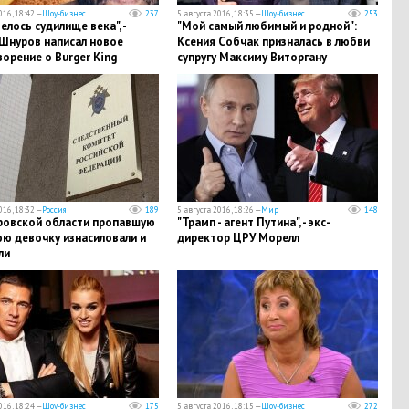
016, 18:42 —
Шоу-бизнес
237
5 августа 2016, 18:35 —
Шоу-бизнес
253
елось судилище века", -
"Мой самый любимый и родной":
 Шнуров написал новое
Ксения Собчак призналась в любви
орение о Burger King
супругу Максиму Виторгану
016, 18:32 —
Россия
189
5 августа 2016, 18:26 —
Мир
148
ровской области пропавшую
"Трамп - агент Путина", - экс-
юю девочку изнасиловали и
директор ЦРУ Морелл
ли
016, 18:24 —
Шоу-бизнес
175
5 августа 2016, 18:15 —
Шоу-бизнес
272