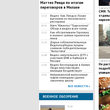
Маттео Ренци по итогам
переговоров в Милане
5 августа 2
СМИ: Т
отдельн
Видео: Как Линдси Лохан
13:13
выгоняли из московского
нарком
ресторана
Матч "Ювентус"-"Барселона":
00:53
Обзор и видео всех голов
Как обстреливали Горловку:
21:51
в момент съёмки прилетела
мина
Дарья-соблазнительница:
11:20
Видеоподборка лучших
снимков победительницы
"Холостяка"
Видео смертельного ДТП с
16:48
участием БМВ и байкера в
Москве
5 августа 2
Не раст
Видео беспорядков в Киеве:
22:45
Люди неистовствуют,
подроб
милиция бездействует
упавшей
Американской выпускнице
19:42
Екатер
туфли помешали удачно
закончить школу
ВСЕ НОВОСТИ »
ВОЕННОЕ ОБОЗРЕНИЕ
10:58