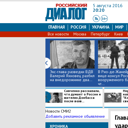
5 августа 2016
20:20
ГЛАВНАЯ
РОССИЯ
УКРАИНА
МИР
Все новости
Москва
Петербург
Киев
Экс-глава разведки ВДВ
В Рио-де-Жаней
Валерий Яхновец разбил
вице-консул Рос
на внедорожнике два...
вооруженного ба
чт...
Савченко рассказала,
Но
что думает о России и
на
жителях Донбасса
"Ко
после возв...
сви
Новости СМИ2
Глав
Добавить рекламное обьявление
удар
ХРОНИКА