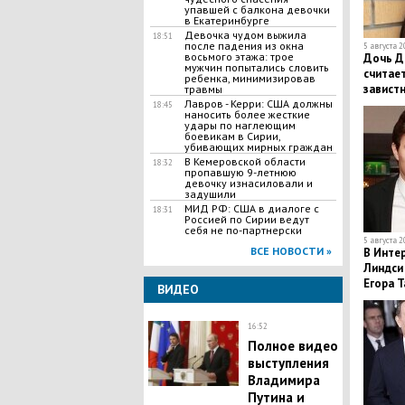
упавшей с балкона девочки
в Екатеринбурге
Девочка чудом выжила
18:51
после падения из окна
5 августа 2
восьмого этажа: трое
Дочь Д
мужчин попытались словить
считает
ребенка, минимизировав
завист
травмы
Лавров - Керри: США должны
18:45
наносить более жесткие
удары по наглеющим
боевикам в Сирии,
убивающих мирных граждан
В Кемеровской области
18:32
пропавшую 9-летнюю
девочку изнасиловали и
задушили
МИД РФ: США в диалоге с
18:31
Россией по Сирии ведут
себя не по-партнерски
5 августа 2
ВСЕ НОВОСТИ »
В Интер
Линдси
Егора 
ВИДЕО
16:52
Полное видео
выступления
Владимира
Путина и