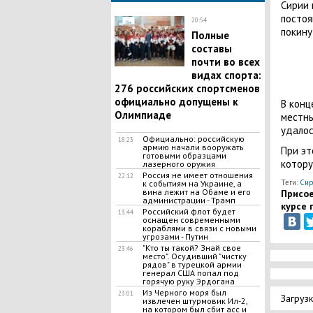
Сирии 
постоя
20:54
покину
Полные
составы
почти во всех
видах спорта:
276 российских спортсменов
официально допущены к
В конц
Олимпиаде
местны
удалос
Официально: российскую
18:23
армию начали вооружать
При эт
готовыми образцами
котору
лазерного оружия
Россия не имеет отношения
22:12
Теги:
Сир
к событиям на Украине, а
вина лежит на Обаме и его
Присое
администрации - Трамп
курсе 
Российский флот будет
13:44
оснащен современными
кораблями в связи с новыми
угрозами - Путин
"Кто ты такой? Знай свое
23:46
место". Осудивший "чистку
рядов" в турецкой армии
генерал США попал под
горячую руку Эрдогана
Из Черного моря был
23:01
Загрузк
извлечен штурмовик Ил-2,
на котором был сбит асс и