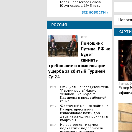
Герой Советского Союза
Юсуп Акаев в 1943 году
ВСЕ НОВОСТИ »
Новост
РОССИЯ
КАРТИ
19:44
Помощник
Путина: РФ не
будет
снимать
требование о компенсации
ущерба за сбитый Турцией
Су-24
5 августа 2
Официально: представитель
Рэпер М
19:24
"Партии роста" Идрис
официа
Усманов – конкурент
Кадырова в предвыборной
гонке
Форточный маньяк пойман в
19:19
Питере: преступник
изнасиловал почти два
десятка женщин, проникая в
квартиры
Не растерялся и сумел
18:54
подхватить: подробности
чудесного спасения