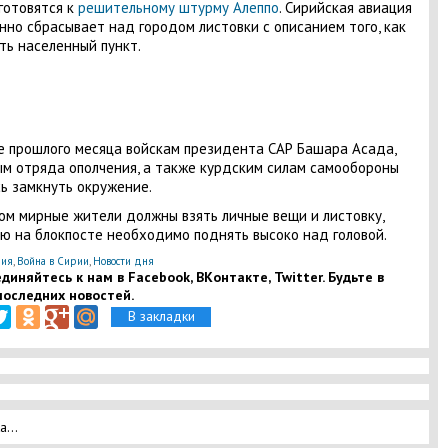
готовятся к
решительному штурму Алеппо
. Сирийская авиация
нно сбрасывает над городом листовки с описанием того, как
ть населенный пункт.
е прошлого месяца войскам президента САР Башара Асада,
м отряда ополчения, а также курдским силам самообороны
ь замкнуть окружение.
ом мирные жители должны взять личные вещи и листовку,
ю на блокпосте необходимо поднять высоко над головой.
ия
,
Война в Сирии
,
Новости дня
диняйтесь к нам в Facebook, ВКонтакте, Twitter. Будьте в
последних новостей.
В закладки
а...