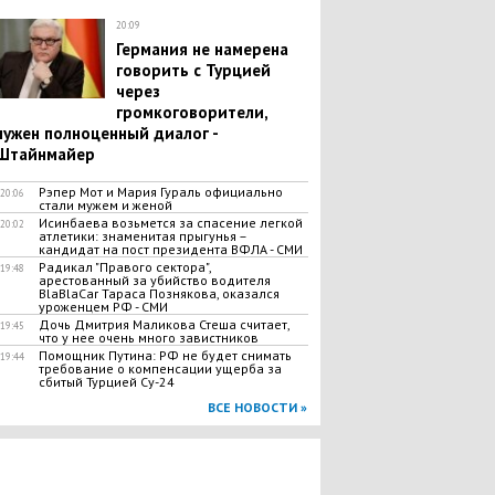
20:09
Германия не намерена
говорить с Турцией
через
громкоговорители,
нужен полноценный диалог -
Штайнмайер
Рэпер Мот и Мария Гураль официально
20:06
стали мужем и женой
Исинбаева возьмется за спасение легкой
20:02
атлетики: знаменитая прыгунья –
кандидат на пост президента ВФЛА - СМИ
Радикал "Правого сектора",
19:48
арестованный за убийство водителя
BlaBlaCar Тараса Познякова, оказался
уроженцем РФ - СМИ
Дочь Дмитрия Маликова Стеша считает,
19:45
что у нее очень много завистников
Помощник Путина: РФ не будет снимать
19:44
требование о компенсации ущерба за
сбитый Турцией Су-24
ВСЕ НОВОСТИ »