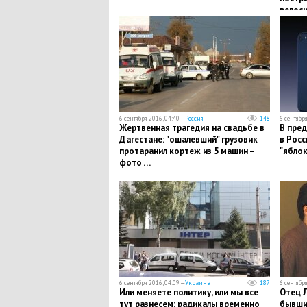
велоси
поряд
6 сентября 2016, 04:40 —
Россия
148
6 сентября
Жертвенная трагедия на свадьбе в
В пред
Дагестане: "ошалевший" грузовик
в Росс
протаранил кортеж из 5 машин –
"ябло
фото …
6 сентября 2016, 04:09 —
Украина
187
6 сентября
Или меняете политику, или мы все
Отец 
тут разнесем: радикалы временно
бывши