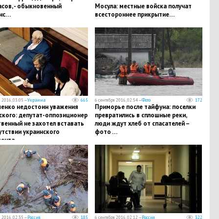
сов, - обыкновенный
Мосула: местные войска получат
нс…
всестороннее прикрытие…
 2016, 03:05 —
Украина
665
6 сентября 2016, 02:54 —
Фото
172
енко недостоин уважения
Приморье после тайфуна: поселки
ского: депутат-оппозиционер
превратились в сплошные реки,
венный не захотел вставать
люди ждут хлеб от спасателей –
утствии украинского
фото …
дента…
 2016, 02:35 —
Россия
185
6 сентября 2016, 02:12 —
Россия
322