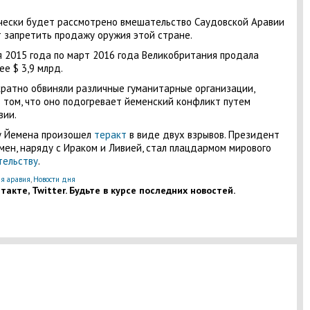
ически будет рассмотрено вмешательство Саудовской Аравии
 запретить продажу оружия этой стране.
я 2015 года по март 2016 года Великобритания продала
е $ 3,9 млрд.
ратно обвиняли различные гуманитарные организации,
 в том, что оно подогревает йеменский конфликт путем
вии.
ту Йемена произошел
теракт
в виде двух взрывов. Президент
мен, наряду с Ираком и Ливией, стал плацдармом мирового
ельству
.
ая аравия
,
Новости дня
акте, Twitter. Будьте в курсе последних новостей.