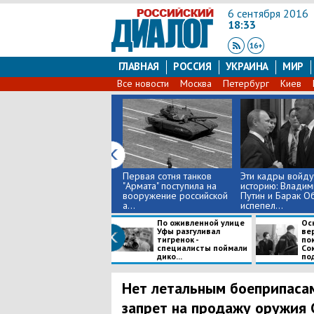
6 сентября 2016
18:33
ГЛАВНАЯ
РОССИЯ
УКРАИНА
МИР
Все новости
Москва
Петербург
Киев
Первая сотня танков
Эти кадры войду
"Армата" поступила на
историю: Владим
вооружение российской
Путин и Барак О
а...
испепел...
По оживленной улице
Ос
Уфы разгуливал
ве
тигренок -
по
специалисты поймали
Со
дико...
под
Нет летальным боеприпасам
запрет на продажу оружия 