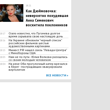
18:21
Как Дюймовочка:
невероятно похудевшая
Анна Семенович
восхитила поклонников
Стало известно, что Пугачева долгое
18:17
время скрывала свою настоящую дочь
На Украине обновили "черный список"
18:16
российских фильмов шестью
художественными картинами
Минюст РФ нашел связь "Левада-Центра"
18:15
с Минобороны США
Нам не по пути - Юлия Волкова разошлась
18:05
со своим молодым человеком
На реке Оби прогулочный катер врезался
18:04
в берег - пострадавших эвакуировали
вертолетом
ВСЕ НОВОСТИ »