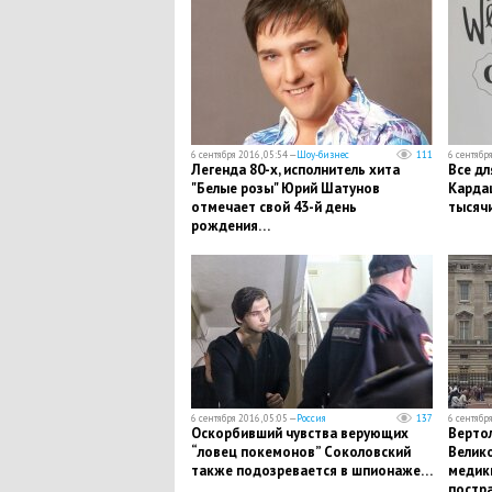
6 сентября 2016, 05:54 —
Шоу-бизнес
111
6 сентября
Легенда 80-х, исполнитель хита
Все дл
"Белые розы" Юрий Шатунов
Кардаш
отмечает свой 43-й день
тысяч
рождения…
6 сентября 2016, 05:05 —
Россия
137
6 сентября
Оскорбивший чувства верующих
Вертол
“ловец покемонов” Соколовский
Велико
также подозревается в шпионаже…
медик
постр