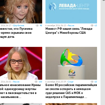
 2016, 06:17 —
Шоу-бизнес
48
6 сентября 2016, 06:15 —
Россия
63
известно, что Пугачева
Минюст РФ нашел связь "Левада-
 время скрывала свою
Центра" с Минобороны США
ящую дочь
 2016, 06:01 —
Россия
100
6 сентября 2016, 05:59 —
Спорт
60
альное изнасилование Ирины
Более 80 российских паралимпийцев
ой: однокурсницу жертвы
не смогли оспорить в немецком
яют в лжесвидетельстве в
суде решение CAS и МОК о
у насильников…
недопуске к Паралимпиаде …