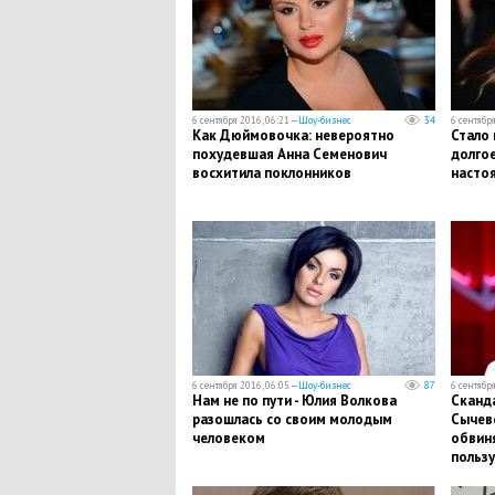
6 сентября 2016, 06:21 —
Шоу-бизнес
34
6 сентября
Как Дюймовочка: невероятно
Стало 
похудевшая Анна Семенович
долгое
восхитила поклонников
насто
6 сентября 2016, 06:05 —
Шоу-бизнес
87
6 сентября
Нам не по пути - Юлия Волкова
Сканд
разошлась со своим молодым
Сычев
человеком
обвин
польз