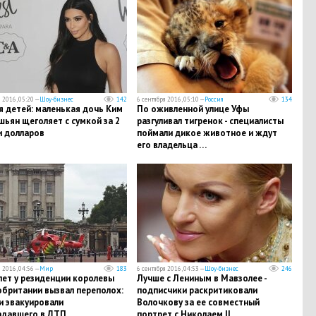
 2016, 05:20 —
Шоу-бизнес
142
6 сентября 2016, 05:10 —
Россия
134
я детей: маленькая дочь Ким
По оживленной улице Уфы
ьян щеголяет с сумкой за 2
разгуливал тигренок - специалисты
и долларов
поймали дикое животное и ждут
его владельца …
 2016, 04:56 —
Мир
183
6 сентября 2016, 04:53 —
Шоу-бизнес
246
ет у резиденции королевы
Лучше с Лениным в Мавзолее -
британии вызвал переполох:
подписчики раскритиковали
и эвакуировали
Волочкову за ее совместный
адавшего в ДТП
портрет с Николаем II…