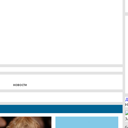
новости
Д
Н
З
G