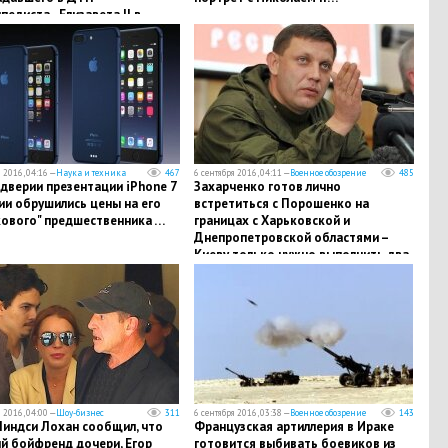
педиста - Елизавета II в
ке…
 2016, 04:16 —
Наука и техника
467
6 сентября 2016, 04:11 —
Военное обозрение
485
дверии презентации iPhone 7
Захарченко готов лично
ии обрушились цены на его
встретиться с Порошенко на
кового" предшественника …
границах с Харьковской и
Днепропетровской областями –
Киеву только нужно выполнить два
условия…
 2016, 04:00 —
Шоу-бизнес
311
6 сентября 2016, 03:38 —
Военное обозрение
143
Линдси Лохан сообщил, что
Французская артиллерия в Ираке
й бойфренд дочери, Егор
готовится выбивать боевиков из