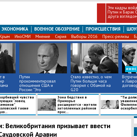
Эти кадры войд
Путин и Барак 
друга взглядо
ЭКОНОМИКА
ВОЕННОЕ ОБОЗРЕНИЕ
ПРОИСШЕСТВИЯ
ШОУ
Крым
ИноСМИ
Мнение
Сирия
Выборы 2016
Пресс-релизы
Б
ино
т в
Путин
Стало известно, о чем
Встречи
ир
прокомментировал
Путин больше часа
и Лавро
бама
отношения США и
говорил с Обамой на
договор
России: "Это
G20
ненормально, ...
корбивший чувства
Зона бедствия в
"Ты долж
рующих “ловец
Приморье
уважение"
кемонов”
расширяется - жители
Филиппи
коловский также
затопленных районов
оскорбил 
оз...
прос...
: Великобритания призывает ввести
Саудовской Аравии