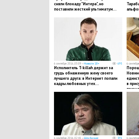
сняли блокаду "Интера", но
Тараба
поставили жесткий ультиматум…
альфо
6 сентября 2016, 03:09 —
Новости 18+
695
6 сентября
Исполнитель T-killah держит за
Порош
грудь обнаженную жену своего
Новин
лучшего друга: в Интернет попали
единст
кадры любовных утех…
в прис
прези
6 сентября 2016, 02:41 —
Шоу-бизнес
391
6 сентября