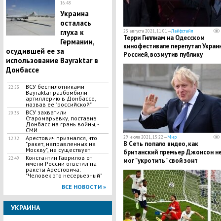
16:48
Украина
осталась
глуха к
23 августа 2021, 11:01 —
Лайфстайл
Терри Гиллиам на Одесском
Германии,
кинофестивале перепутал Украин
осудившей ее за
Россией, возмутив публику
использование Bayraktar в
Донбассе
ВСУ беспилотниками
22:53
Bayraktar разбомбили
артиллерию в Донбассе,
назвав ее "российской"
ВСУ захватили
20:33
Старомарьевку, поставив
Донбасс на грань войны, -
СМИ
Арестович признался, что
29 июля 2021, 15:22 —
Мир
12:32
В Сеть попало видео, как
"ракет, направленных на
Москву", не существует
британский премьер Джонсон н
Константин Гаврилов от
22:49
мог "укротить" свой зонт
имени России ответил на
ракеты Арестовича:
"Человек это несерьезный"
ВСЕ НОВОСТИ »
УКРАИНА