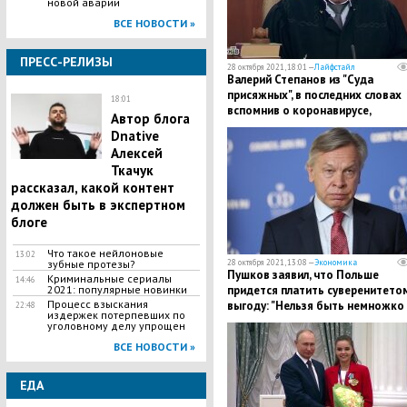
новой аварии
ВСЕ НОВОСТИ »
ПРЕСС-РЕЛИЗЫ
28 октября 2021, 18:01 —
Лайфстайл
Валерий Степанов из "Суда
присяжных", в последних словах
18:01
вспомнив о коронавирусе,
Автор блога
скончался
Dnative
Алексей
Ткачук
рассказал, какой контент
должен быть в экспертном
блоге
Что такое нейлоновые
13:02
зубные протезы?
28 октября 2021, 13:08 —
Экономика
Пушков заявил, что Польше
Криминальные сериалы
14:46
2021: популярные новинки
придется платить суверенитетом
Процесс взыскания
выгоду: "Нельзя быть немножко
22:48
издержек потерпевших по
беременной"
уголовному делу упрощен
ВСЕ НОВОСТИ »
ЕДА