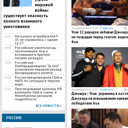
мировой
войны:
существует опасность
полного взаимного
уничтожения
26 сентября 2021, 13:34 —
Лайфстайл
Усик 12 раундов избивал Джошуа
Несколько истребителей F-
но пощадил перед гонгом: виде
11:55
35 не справились с одним
боя
Су-27
Российские ракетоносцы,
19:02
проломившие лед и
всплывшие в Арктике,
попали на видео
Российские
23:34
бомбардировщики "Ту-160"
установили мировой рекорд
беспрерывного полета
Россия предупредила США и
17:39
НАТО по ситуации в Черном
море
Преследование колонны РФ
21:52
25 сентября 2021, 13:57 —
Лайфстайл
военными США в Сирии: в
Джошуа – Усик: украинец в кост
Минобороны раскрыли
Джокера на взвешивании назвал
подробности
победителя боя
ВСЕ НОВОСТИ »
РОССИЯ