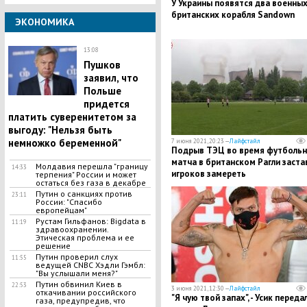
У Украины появятся два военны
британских корабля Sandown
ЭКОНОМИКА
13:08
Пушков
заявил, что
Польше
придется
платить суверенитетом за
выгоду: "Нельзя быть
немножко беременной"
7 июня 2021, 20:23 —
Лайфстайл
Подрыв ТЭЦ во время футбольн
матча в британском Рагли заста
Молдавия перешла "границу
14:33
игроков замереть
терпения" России и может
остаться без газа в декабре
Путин о санкциях против
23:11
России: "Спасибо
европейцам"
Рустам Гильфанов: Bigdata в
11:19
здравоохранении.
Этическая проблема и ее
решение
Путин проверил слух
11:55
ведущей CNBC Хэдли Гэмбл:
"Вы услышали меня?"
Путин обвинил Киев в
22:53
3 июня 2021, 12:30 —
Лайфстайл
откачивании российского
"Я чую твой запах", - Усик переда
газа, предупредив, что