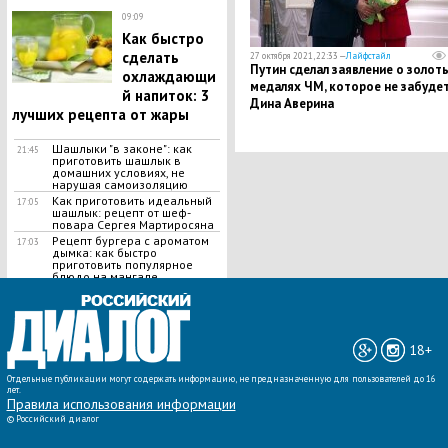
09:09
Как быстро
сделать
27 октября 2021, 22:33 —
Лайфстайл
Путин сделал заявление о золот
охлаждающи
медалях ЧМ, которое не забуде
й напиток: 3
Дина Аверина
лучших рецепта от жары
Шашлыки "в законе": как
21:45
приготовить шашлык в
домашних условиях, не
нарушая самоизоляцию
Как приготовить идеальный
17:05
шашлык​: рецепт от шеф-
повара Сергея Мартиросяна
Рецепт бургера с ароматом
17:03
дымка: как быстро
приготовить популярное
блюдо на мангале
ВСЕ НОВОСТИ »
18+
Отдельные публикации могут содержать информацию, не предназначенную для пользователей до 16
лет.
Правила использования информации
©
Российский диалог