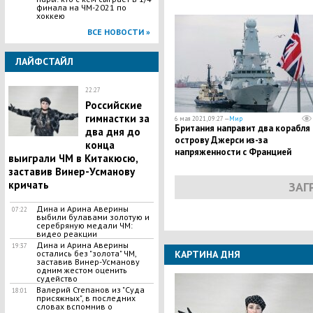
финала на ЧМ-2021 по
хоккею
ВСЕ НОВОСТИ »
ЛАЙФСТАЙЛ
22:27
Российские
гимнастки за
6 мая 2021, 09:27 —
Мир
Британия направит два корабля 
два дня до
острову Джерси из-за
конца
напряженности с Францией
выиграли ЧМ в Китакюсю,
заставив Винер-Усманову
кричать
ЗАГ
Дина и Арина Аверины
07:22
выбили булавами золотую и
серебряную медали ЧМ:
видео реакции
Дина и Арина Аверины
19:37
остались без "золота" ЧМ,
КАРТИНА ДНЯ
заставив Винер-Усманову
одним жестом оценить
судейство
Валерий Степанов из "Суда
18:01
присяжных", в последних
словах вспомнив о