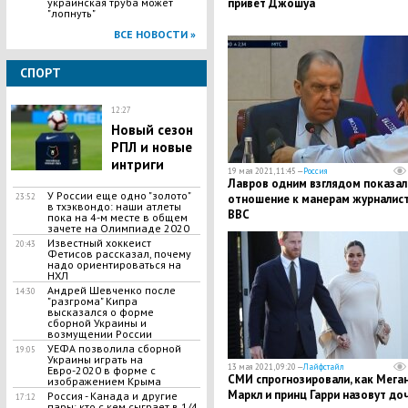
украинская труба может
привет Джошуа
"лопнуть"
ВСЕ НОВОСТИ »
СПОРТ
12:27
Новый сезон
РПЛ и новые
интриги
19 мая 2021, 11:45 —
Россия
Лавров одним взглядом показал
У России еще одно "золото"
23:52
отношение к манерам журналис
в тхэквондо: наши атлеты
BBC
пока на 4-м месте в общем
зачете на Олимпиаде 2020
Известный хоккеист
20:43
Фетисов рассказал, почему
надо ориентироваться на
НХЛ
Андрей Шевченко после
14:30
"разгрома" Кипра
высказался о форме
сборной Украины и
возмущении России
УЕФА позволила сборной
19:05
Украины играть на
13 мая 2021, 09:20 —
Лайфстайл
Евро-2020 в форме с
СМИ спрогнозировали, как Мега
изображением Крыма
Маркл и принц Гарри назовут до
Россия - Канада и другие
17:12
пары: кто с кем сыграет в 1/4