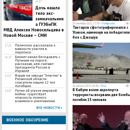
16:17
Дочь нашла
тело экс-
замначальник
а ГУЭБиПК
20 сентября 2021, 17:50 —
Лайфстайл
Тактаров сфотографировался с
МВД Алексея Новосельцева в
Усиком, намекнув на победителя
Новой Москве – СМИ
боя с Джошуа
Политолог рассказала о
17:23
важности участия в
переписи
Беннет начал беседовать с
16:23
Путиным на пороге,
рассказав, кем считают
президента России в
Израиле
Взрыв на заводе "Эластик" в
12:25
Рязанской области:
спасатели нашли 12 тел
погибших
26 августа 2021, 18:38 —
Мир
В Кабуле возле аэропорта
Путин об угрозе мировой
22:39
войны: существует
террористы взорвали две бомбы
опасность полного
погибли 13 человек
взаимного уничтожения
ВСЕ НОВОСТИ »
ВОЕННОЕ ОБОЗРЕНИЕ