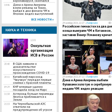
коронавирусе, скончался
Дина и Арина Аверины
14:46
взяли реванш за Токио,
выйдя в два финала ЧМ в
Японии: видео выступлений
ВСЕ НОВОСТИ »
29 октября 2021, 22:27 —
Лайфстайл
Российские гимнастки за два дн
НАУКА И ТЕХНИКА
конца выиграли ЧМ в Китакюсю,
заставив Винер-Усманову крича
12:05
Оккультная
организация
ИСВ в России
В США заявили о
20:40
доказательстве
искусственного
происхождения COVID-19
Китайский марсоход
29 октября 2021, 07:22 —
Лайфстайл
20:11
"Чжучжун" передал первые
Дина и Арина Аверины выбили
снимки с Красной планеты
булавами золотую и серебряную
КНР впервые удачно
09:29
медали ЧМ: видео реакции
посадила зонд на Марс
Астероид больше пирамиды
11:18
Хеопса приближается к
Земле
На Чернобыльской АЭС
21:13
ответили на
предупреждения об угрозе