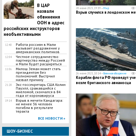
В ЦАР
28 июня 2021, 19:39 —
Мир
назвали
Взрыв случился в лондонском м
обвинения
ООН в адрес
российских инструкторов
необъективными
Работа россиян в Мали
12:40
вызывает раздражение у
американских политиков
Честное сотрудничество:
12:04
партнерство между Россией
и Мали будет расширяться
Милош Земан может стать
11:06
президентом без
26 июня 2021, 10:14 —
Военное обозрение
полномочий: Выстрчил
Корабли флота РФ проведут уче
назвал причину
возле британского авианосца
Экс-госсекретарь США Колин
21:28
Пауэлл, сражавшийся с
миеломой, скончался в 84
года от коронавируса
Взрыв в мечети Кандагара:
19:14
не менее 36 человек
погибли в результате
теракта
ВСЕ НОВОСТИ »
ШОУ-БИЗНЕС