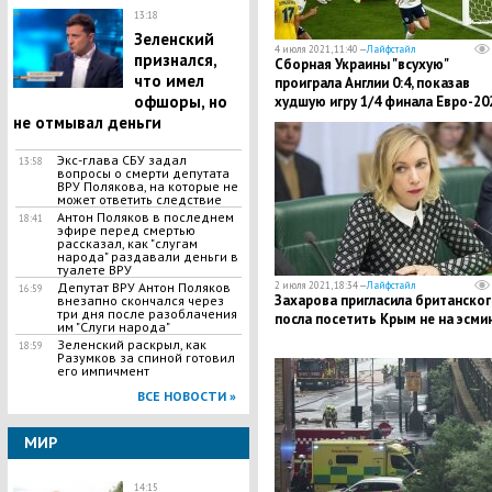
13:18
Зеленский
4 июля 2021, 11:40 —
Лайфстайл
признался,
Сборная Украины "всухую"
что имел
проиграла Англии 0:4, показав
офшоры, но
худшую игру 1/4 финала Евро-20
не отмывал деньги
Экс-глава СБУ задал
13:58
вопросы о смерти депутата
ВРУ Полякова, на которые не
может ответить следствие
Антон Поляков в последнем
18:41
эфире перед смертью
рассказал, как "слугам
народа" раздавали деньги в
туалете ВРУ
Депутат ВРУ Антон Поляков
2 июля 2021, 18:34 —
Лайфстайл
16:59
Захарова пригласила британског
внезапно скончался через
три дня после разоблачения
посла посетить Крым не на эсми
им "Слуги народа"
Зеленский раскрыл, как
18:59
Разумков за спиной готовил
его импичмент
ВСЕ НОВОСТИ »
МИР
14:15