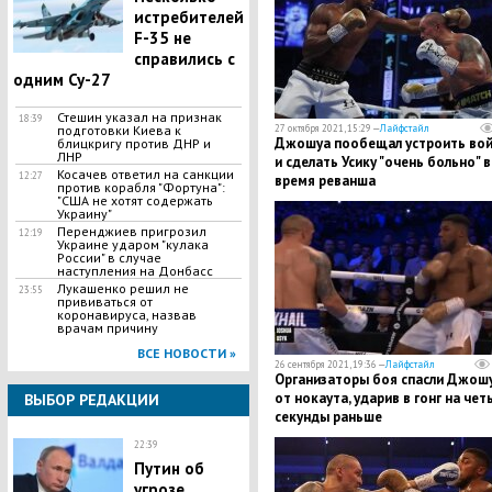
истребителей
F-35 не
справились с
одним Су-27
Стешин указал на признак
18:39
подготовки Киева к
27 октября 2021, 15:29 —
Лайфстайл
Джошуа пообещал устроить вой
блицкригу против ДНР и
ЛНР
и сделать Усику "очень больно" 
​Косачев ответил на санкции
12:27
время реванша
против корабля "Фортуна":
"США не хотят содержать
Украину"
Перенджиев пригрозил
12:19
Украине ударом "кулака
России" в случае
наступления на Донбасс
Лукашенко решил не
23:55
прививаться от
коронавируса, назвав
врачам причину
ВСЕ НОВОСТИ »
26 сентября 2021, 19:36 —
Лайфстайл
Организаторы боя спасли Джош
от нокаута, ударив в гонг на чет
ВЫБОР РЕДАКЦИИ
секунды раньше
22:39
Путин об
угрозе