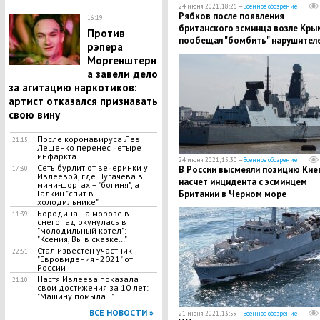
24 июня 2021, 18:26 —
Военное обозрение
Рябков после появления
16:19
британского эсминца возле Кры
Против
пообещал "бомбить" нарушител
рэпера
границ России
Моргенштерн
а завели дело
за агитацию наркотиков:
артист отказался признавать
свою вину
После коронавируса Лев
21:15
Лещенко перенес четыре
инфаркта
24 июня 2021, 15:30 —
Военное обозрение
Сеть бурлит от вечеринки у
В России высмеяли позицию Кие
17:30
Ивлеевой, где Пугачева в
насчет инцидента с эсминцем
мини-шортах – "богиня", а
Галкин "спит в
Британии в Черном море
холодильнике"
Бородина на морозе в
11:39
снегопад окунулась в
"молодильный котел":
"Ксения, Вы в сказке…"
Стал известен участник
22:51
"Евровидения - 2021" от
России
Настя Ивлеева показала
21:10
свои достижения за 10 лет:
"Машину помыла…"
ВСЕ НОВОСТИ »
21 июня 2021, 13:59 —
Военное обозрение