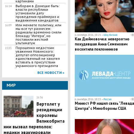
картинами
Выборам в Донецке быть:
16:14
власти республики
установили дату
проведения праймериз и
выдвижения кандидатов
Или меняете политику, или
16:09
мы все тут разнесем:
радикалы временно сняли
6 сентября 2016, 18:21 —
Шоу-бизнес
блокаду "Интера", но
Как Дюймовочка: невероятно
поставили жесткий
ультиматум
похудевшая Анна Семенович
Порошенко недостоин
15:05
восхитила поклонников
уважения Новинского:
депутат-оппозиционер
единственный не захотел
вставать в присутствии
украинского президента
ВСЕ НОВОСТИ »
МИР
16:56
6 сентября 2016, 18:15 —
Россия
Минюст РФ нашел связь "Левада
Вертолет у
Центра" с Минобороны США
резиденции
королевы
Великобрита
нии вызвал переполох:
медики эвакуировали