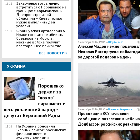
Захарченко готов лично
16:11
встретиться с Порошенко на
границах с Харьковской и
Днепропетровской
областями – Киеву только
нужно выполнить два
условия
Французская артиллерия в
15:38
Ираке готовится выбивать
боевиков из Мосула:
местные войска получат
6 сентября 2016, 19:06 —
Шоу-бизнес
всестороннее прикрытие
Алексей Чадов нежно поцелова
Николая Расторгуева, поблагод
ВСЕ НОВОСТИ »
за дорогой подарок на день
рождения
УКРАИНА
19:51
Порошенко
держит за
"лохов"
парламент и
весь украинский народ -
6 сентября 2016, 18:51 —
Военное обозрение
Провокации ВСУ: силовики
депутат Верховной Рады
сообщили о появлении в небе на
Донбассом российских реактив
На Украине обновили
18:16
самолетов
"черный список" российских
фильмов шестью
художественными