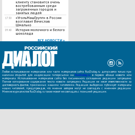
клиенту становится очень
востребованным среди
загруженных городов и
занятых людей
«УгольМашГрупп» в России
17:30
возглавит Вячеслав
Шмалько
История молочного и белого
09:40
шоколада
ВСЕ НОВОСТИ »
Любое использование материалов или части материалов сайта RusDialog.ru допускается только при
наличии открытой для индексации гиперссылки на
RusDialog.ru
в первом абзаце новости или
материала. Использование материалов сайта без письменного соглашения редакции запрещено.
Полное копирование содержания текста новости запрещено. Редакция не несет ответственности за
достоверность фактов, присланных нашими читателями. Редакция выборочно публикует материалы
наших читателей, предупреждая, что мнения авторов могут не совпадать с мнением редакции.
Мнение журналистов RusDialog.ru также может не совпадать с позицией редакции.