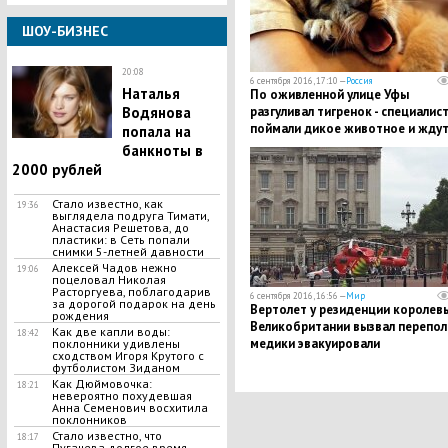
ШОУ-БИЗНЕС
20:08
6 сентября 2016, 17:10 —
Россия
Наталья
По оживленной улице Уфы
разгуливал тигренок - специалис
Водянова
поймали дикое животное и жду
попала на
его владельца
банкноты в
2000 рублей
Стало известно, как
19:36
выглядела подруга Тимати,
Анастасия Решетова, до
пластики: в Сеть попали
снимки 5-летней давности
Алексей Чадов нежно
19:06
поцеловал Николая
Расторгуева, поблагодарив
6 сентября 2016, 16:56 —
Мир
за дорогой подарок на день
Вертолет у резиденции королев
рождения
Великобритании вызвал перепол
Как две капли воды:
18:42
медики эвакуировали
поклонники удивлены
сходством Игоря Крутого с
пострадавшего в ДТП
футболистом Зиданом
велосипедиста - Елизавета II в
Как Дюймовочка:
18:21
порядке
невероятно похудевшая
Анна Семенович восхитила
поклонников
Стало известно, что
18:17
Пугачева долгое время