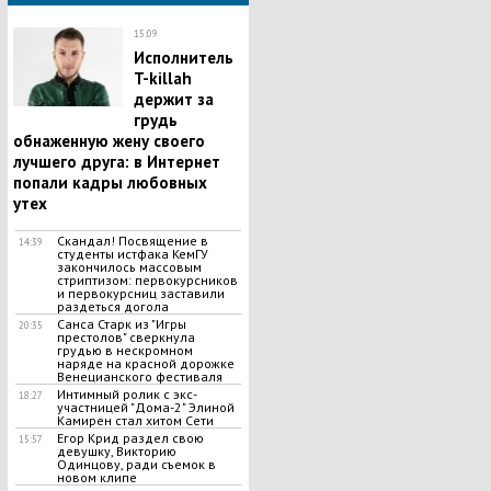
15:09
Исполнитель
T-killah
держит за
грудь
обнаженную жену своего
лучшего друга: в Интернет
попали кадры любовных
утех
Скандал! Посвящение в
14:39
студенты истфака КемГУ
закончилось массовым
стриптизом: первокурсников
и первокурсниц заставили
раздеться догола
Санса Старк из "Игры
20:35
престолов" сверкнула
грудью в нескромном
наряде на красной дорожке
Венецианского фестиваля
Интимный ролик с экс-
18:27
участницей "Дома-2" Элиной
Камирен стал хитом Сети
Егор Крид раздел свою
15:57
девушку, Викторию
Одинцову, ради съемок в
новом клипе