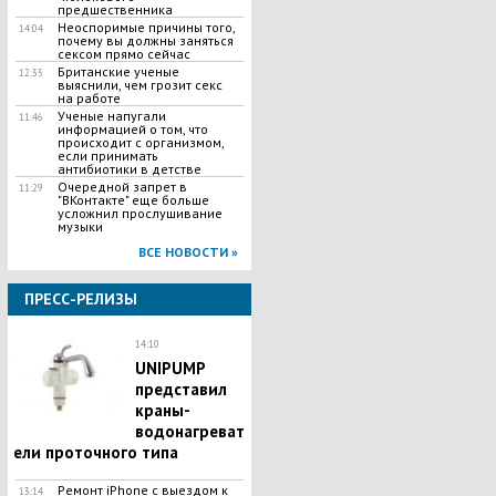
предшественника
Неоспоримые причины того,
14:04
почему вы должны заняться
сексом прямо сейчас
Британские ученые
12:35
выяснили, чем грозит секс
на работе
Ученые напугали
11:46
информацией о том, что
происходит с организмом,
если принимать
антибиотики в детстве
Очередной запрет в
11:29
"ВКонтакте" еще больше
усложнил прослушивание
музыки
ВСЕ НОВОСТИ »
ПРЕСС-РЕЛИЗЫ
14:10
UNIPUMP
представил
краны-
водонагреват
ели проточного типа
Ремонт iPhone с выездом к
13:14