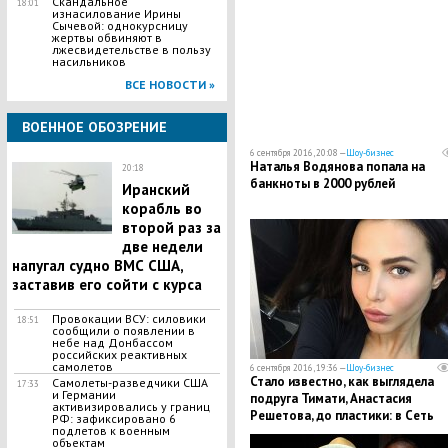
Скандальное
18:01
изнасилование Ирины
Сычевой: однокурсницу
жертвы обвиняют в
лжесвидетельстве в пользу
насильников
ВСЕ НОВОСТИ »
ВОЕННОЕ ОБОЗРЕНИЕ
6 сентября 2016, 20:08 —
Шоу-бизнес
Наталья Водянова попала на
20:18
банкноты в 2000 рублей
Иранский
корабль во
второй раз за
две недели
напугал судно ВМС США,
заставив его сойти с курса
Провокации ВСУ: силовики
18:51
сообщили о появлении в
небе над Донбассом
российских реактивных
самолетов
6 сентября 2016, 19:36 —
Шоу-бизнес
Стало известно, как выглядела
Самолеты-разведчики США
17:33
и Германии
подруга Тимати, Анастасия
активизировались у границ
Решетова, до пластики: в Сеть
РФ: зафиксировано 6
подлетов к военным
попали снимки 5-летней давност
объектам