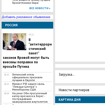
бронетехники мира
ВСЕ НОВОСТИ »
Добавить рекламное обьявление
РОССИЯ
19:22
В
"антитеррори
стический
пакет"
законов Яровой могут быть
внесены поправки по
просьбе Путина
Загрузка...
Ялтинский отель
18:55
официально признали
лучшим в Европе
Минюст РФ нашел связь
18:15
"Левада-Центра" с
Новости партнеров
Минобороны США
На реке Оби прогулочный
18:04
катер врезался в берег -
пострадавших
КАРТИНА ДНЯ
эвакуировали вертолетом