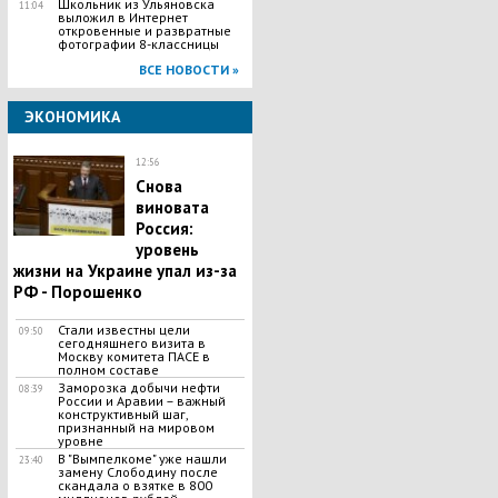
Школьник из Ульяновска
11:04
выложил в Интернет
откровенные и развратные
фотографии 8-классницы
ВСЕ НОВОСТИ »
ЭКОНОМИКА
12:56
Снова
виновата
Россия:
уровень
жизни на Украине упал из-за
РФ - Порошенко
Стали известны цели
09:50
сегодняшнего визита в
Москву комитета ПАСЕ в
полном составе
Заморозка добычи нефти
08:39
России и Аравии – важный
конструктивный шаг,
признанный на мировом
уровне
В "Вымпелкоме" уже нашли
23:40
замену Слободину после
скандала о взятке в 800