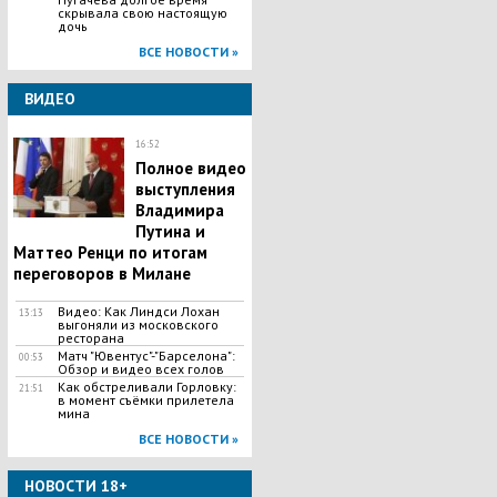
скрывала свою настоящую
дочь
ВСЕ НОВОСТИ »
ВИДЕО
16:52
Полное видео
выступления
Владимира
Путина и
Маттео Ренци по итогам
переговоров в Милане
Видео: Как Линдси Лохан
13:13
выгоняли из московского
ресторана
Матч "Ювентус"-"Барселона":
00:53
Обзор и видео всех голов
Как обстреливали Горловку:
21:51
в момент съёмки прилетела
мина
ВСЕ НОВОСТИ »
НОВОСТИ 18+