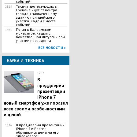
событий
Тысячи протестующих в
23:15
Ереване идут от центра
города к захваченному
зданию полицейского
участка. Кадры с места
событий
Путин в Валаамском
14:31
монастыре: кадры с
божественной литургии при
участии президента
ВСЕ НОВОСТИ »
НАУКА И ТЕХНИКА
19:02
В
преддверии
презентации
iPhone 7
новый смартфон уже поразил
всех своими особенностями
и ценой
В преддверии презентации
16:16
iPhone 7 в России
обрушились цены на его
"яблокового"