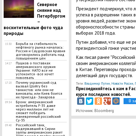
Северное
Президент подчеркнул, что л
сияние над
успеха в разрешении таких в
Петербургом
уровня людей, развитие экон
–
обороноспособности страны 
восхитительные фото чуда
выборах 2018 года.
природы
Путин добавил, что еще не ре
Борьба за стабильность
15:30
президентской гонке участие
нефтяного рынка началась:
Россия и Саудовская Аравия
договорились работать над
Как писал ранее "Российский
повышением цен
своим американским коллего
Пушков о поставках
14:17
американского оружия
в Китае. Переговоры проход
Украине: НАТО все не
успокоится - все хочет
делегаций двух государств.
повоевать
Почему украинский суд
17:20
Теги:
Владимир Путин
,
Новости России
,
вызвал Шойгу без
Присоединяйтесь к нам в Face
танкистов: или они не
виноваты, или Киев боится
курсе последних новостей.
их приезда - Захарова
В з
Бронк: американский
09:34
истребитель F-35 даже
через миллион лет не
Источник: Bloomberg
сможет победить
маневренный российский
Су-35
Российский танк,
09:40
выдержавший в Сирии
залпы американских ракет
TOW, вошел в тройку лучшей