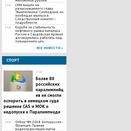
миллионов рублей
СМИ вышли на
22:35
разыскиваемого главу
"Вымпелкома" Слободина, он
пообещал явиться в
Следственный комитет –
подробности
Борьба за стабильность
15:30
нефтяного рынка началась:
Россия и Саудовская Аравия
договорились работать над
повышением цен
ВСЕ НОВОСТИ »
СПОРТ
17:59
Более 80
российских
паралимпийц
ев не смогли
оспорить в немецком суде
решение CAS и МОК о
недопуске к Паралимпиаде
Отбор ЧМ-2018. Белоруссия -
14:45
Франция. Прямая
видеотрансляция матча