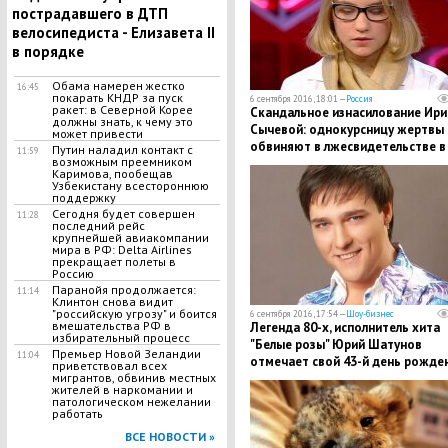
пострадавшего в ДТП
велосипедиста - Елизавета II
в порядке
Обама намерен жестко
16:45
покарать КНДР за пуск
6 сентября 2016, 18:01 —
Россия
ракет: в Северной Корее
Скандальное изнасилование Ир
должны знать, к чему это
Сычевой: однокурсницу жертвы
может привести
обвиняют в лжесвидетельстве в
Путин наладил контакт с
11:59
возможным преемником
пользу насильников
Каримова, пообещав
Узбекистану всестороннюю
поддержку
Сегодня будет совершен
11:28
последний рейс
крупнейшей авиакомпании
мира в РФ: Delta Airlines
прекращает полеты в
Россию
Паранойя продолжается:
11:14
Клинтон снова видит
"российскую угрозу" и боится
6 сентября 2016, 17:54 —
Шоу-бизнес
вмешательства РФ в
Легенда 80-х, исполнитель хита
избирательный процесс
"Белые розы" Юрий Шатунов
Премьер Новой Зеландии
11:04
отмечает свой 43-й день рожде
приветствовал всех
мигрантов, обвинив местных
жителей в наркомании и
патологическом нежелании
работать
ВСЕ НОВОСТИ »