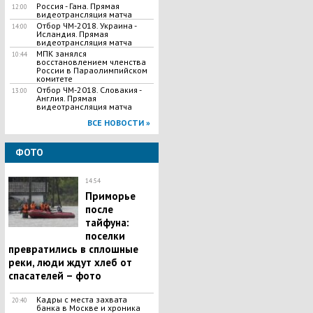
Россия - Гана. Прямая
12:00
видеотрансляция матча
Отбор ЧМ-2018. Украина -
14:00
Исландия. Прямая
видеотрансляция матча
МПК занялся
10:44
восстановлением членства
России в Параолимпийском
комитете
Отбор ЧМ-2018. Словакия -
13:00
Англия. Прямая
видеотрансляция матча
ВСЕ НОВОСТИ »
ФОТО
14:54
Приморье
после
тайфуна:
поселки
превратились в сплошные
реки, люди ждут хлеб от
спасателей – фото
Кадры с места захвата
20:40
банка в Москве и хроника