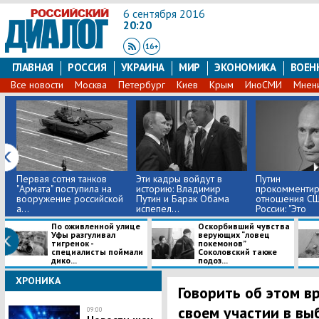
6 сентября 2016
20:20
ГЛАВНАЯ
РОССИЯ
УКРАИНА
МИР
ЭКОНОМИКА
ВОЕН
Все новости
Москва
Петербург
Киев
Крым
ИноСМИ
Мнен
Первая сотня танков
Эти кадры войдут в
Путин
"Армата" поступила на
историю: Владимир
прокомментир
вооружение российской
Путин и Барак Обама
отношения СШ
а...
испепел...
России: "Это
ненормально, .
По оживленной улице
Оскорбивший чувства
Уфы разгуливал
верующих “ловец
тигренок -
покемонов”
специалисты поймали
Соколовский также
дико...
подоз...
ХРОНИКА
Говорить об этом вр
своем участии в вы
09:00