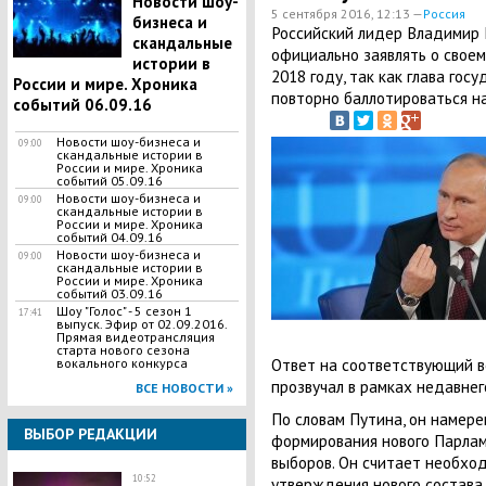
Новости шоу-
5 сентября 2016, 12:13 —
Россия
бизнеса и
Российский лидер Владимир 
скандальные
официально заявлять о своем
истории в
2018 году, так как глава гос
России и мире. Хроника
повторно баллотироваться н
событий 06.09.16
Новости шоу-бизнеса и
09:00
скандальные истории в
России и мире. Хроника
событий 05.09.16
Новости шоу-бизнеса и
09:00
скандальные истории в
России и мире. Хроника
событий 04.09.16
Новости шоу-бизнеса и
09:00
скандальные истории в
России и мире. Хроника
событий 03.09.16
Шоу "Голос" - 5 сезон 1
17:41
выпуск. Эфир от 02.09.2016.
Прямая видеотрансляция
старта нового сезона
Ответ на соответствующий в
вокального конкурса
прозвучал в рамках недавне
ВСЕ НОВОСТИ »
По словам Путина, он намер
ВЫБОР РЕДАКЦИИ
формирования нового Парла
выборов. Он считает необхо
10:52
утверждения нового состава