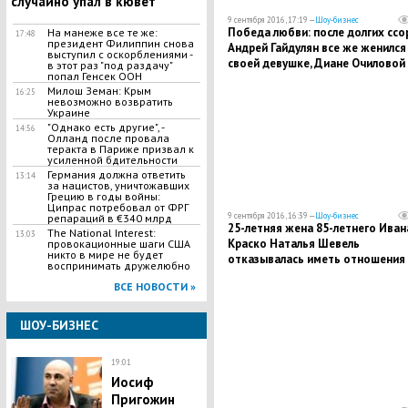
случайно упал в кювет
9 сентября 2016, 17:19 —
Шоу-бизнес
Победа любви: после долгих ссо
На манеже все те же:
17:48
президент Филиппин снова
Андрей Гайдулян все же женился
выступил с оскорблениями -
своей девушке, Диане Очиловой
в этот раз "под раздачу"
попал Генсек ООН
Милош Земан: Крым
16:25
невозможно возвратить
Укрaинe
"Однако есть другие", -
14:56
Олланд после провала
теракта в Париже призвал к
усиленной бдительности
Германия должна ответить
13:14
за нацистов, уничтожавших
Грецию в годы войны:
Ципрас потребовал от ФРГ
9 сентября 2016, 16:39 —
Шоу-бизнес
репараций в €340 млрд
25-летняя жена 85-летнего Иван
The National Interest:
13:03
Краско Наталья Шевель
провокационные шаги США
никто в мире не будет
отказывалась иметь отношения 
воспринимать дружелюбно
миллионерами ради нынешнего
ВСЕ НОВОСТИ »
супруга
ШОУ-БИЗНЕС
19:01
Иосиф
Пригожин