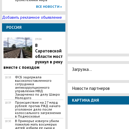
ВСЕ НОВОСТИ »
Добавить рекламное обьявление
РОССИЯ
19:04
В
Саратовской
области мост
рухнул в реку
вместе с поездом
Загрузка...
ФСБ задержала
18:58
высокопоставленного
сотрудника
Новости партнеров
антикоррупционного
управления МВД
Захарченко по делу Шакро
Молодого
КАРТИНА ДНЯ
Происшествие на 27 млрд
18:39
рублей: против РЖД начато
уголовное дело после
колоссального загрязнения
в Подмосковье
В Приморье изверги убили
18:30
пожилую мать восьмерых
детей, избили ее сына и