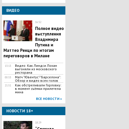
ВИДЕО
16:52
Полное видео
выступления
Владимира
Путина и
Маттео Ренци по итогам
переговоров в Милане
Видео: Как Линдси Лохан
13:13
выгоняли из московского
ресторана
Матч "Ювентус"-"Барселона":
00:53
Обзор и видео всех голов
Как обстреливали Горловку:
21:51
в момент съёмки прилетела
мина
ВСЕ НОВОСТИ »
НОВОСТИ 18+
18:29
“Служите