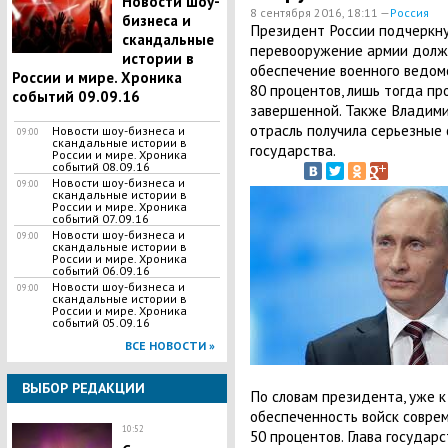
Новости шоу-
8 сентября 2016, 18:11 —
Россия
бизнеса и
Президент России подчеркну
скандальные
перевооружение армии должн
истории в
обеспечение военного ведом
России и мире. Хроника
80 процентов, лишь тогда п
событий 09.09.16
завершенной. Также Владими
отрасль получила серьезные
Новости шоу-бизнеса и
09:00
скандальные истории в
государства.
России и мире. Хроника
событий 08.09.16
Новости шоу-бизнеса и
09:00
скандальные истории в
России и мире. Хроника
событий 07.09.16
Новости шоу-бизнеса и
09:00
скандальные истории в
России и мире. Хроника
событий 06.09.16
Новости шоу-бизнеса и
09:00
скандальные истории в
России и мире. Хроника
событий 05.09.16
ВСЕ НОВОСТИ »
ВЫБОР РЕДАКЦИИ
По словам президента, уже к
обеспеченность войск совр
10:52
50 процентов. Глава государс