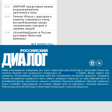
UNIPUMP представил краны-
14:10
водонагреватели
проточного типа
Ремонт iPhone с выездом к
13:14
клиенту становится очень
востребованным среди
загруженных городов и
занятых людей
«УгольМашГрупп» в России
17:30
возглавит Вячеслав
Шмалько
ВСЕ НОВОСТИ »
Любое использование материалов или части материалов сайта RusDialog.ru допускается только при
наличии открытой для индексации гиперссылки на
RusDialog.ru
в первом абзаце новости или
материала. Использование материалов сайта без письменного соглашения редакции запрещено.
Полное копирование содержания текста новости запрещено. Редакция не несет ответственности за
достоверность фактов, присланных нашими читателями. Редакция выборочно публикует материалы
наших читателей, предупреждая, что мнения авторов могут не совпадать с мнением редакции.
Мнение журналистов RusDialog.ru также может не совпадать с позицией редакции.