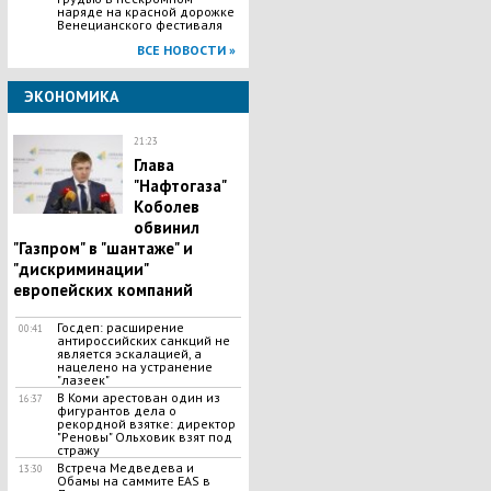
наряде на красной дорожке
Венецианского фестиваля
ВСЕ НОВОСТИ »
ЭКОНОМИКА
21:23
Глава
"Нафтогаза"
Коболев
обвинил
"Газпром" в "шантаже" и
"дискриминации"
европейских компаний
Госдеп: расширение
00:41
антироссийских санкций не
является эскалацией, а
нацелено на устранение
"лазеек"
В Коми арестован один из
16:37
фигурантов дела о
рекордной взятке: директор
"Реновы" Ольховик взят под
стражу
Встреча Медведева и
13:30
Обамы на саммите EAS в