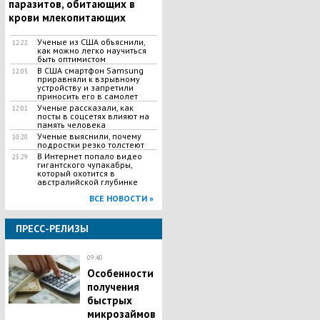
паразитов, обитающих в
крови млекопитающих
Ученые из США объяснили,
12:22
как можно легко научиться
быть оптимистом
В США смартфон Samsung
12:05
приравняли к взрывному
устройству и запретили
приносить его в самолет
Ученые рассказали, как
12:01
посты в соцсетях влияют на
память человека
Ученые выяснили, почему
10:20
подростки резко толстеют
В Интернет попало видео
23:29
гигантского чупакабры,
который охотится в
австралийской глубинке
ВСЕ НОВОСТИ »
ПРЕСС-РЕЛИЗЫ
09:40
Особенности
получения
быстрых
микрозаймов