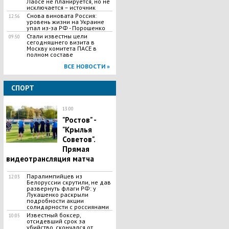
Лаосе не планируется, но не
исключается – источник
Снова виновата Россия:
12:56
уровень жизни на Украине
упал из-за РФ - Порошенко
Стали известны цели
09:50
сегодняшнего визита в
Москву комитета ПАСЕ в
полном составе
ВСЕ НОВОСТИ »
СПОРТ
13:00
"Ростов" -
"Крылья
Советов".
Прямая
видеотрансляция матча
Паралимпийцев из
12:03
Белоруссии скрутили, не дав
развернуть флаги РФ: у
Лукашенко раскрыли
подробности акции
солидарности с россиянами
Известный боксер,
10:05
отсидевший срок за
убийство, скончался от