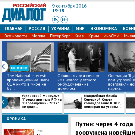
9 сентября 2016
19:18
ГЛАВНАЯ
РОССИЯ
УКРАИНА
МИР
ЭКОНОМИКА
ВОЕН
Все новости
Москва
Петербург
Киев
Крым
ИноСМИ
Мнен
мнение
The National Interest:
Официально: известно
Операция "Щи
провокационные шаги
имя нового детского
под угрозой: 
США никто в мире не
омбудсмена - на
возглавили но
бу...
должност...
партиз...
Украинский Минкульт:
Мощнейшая бомба
"Представитель РФ на
Северной Кореи:
"Евровидении - 2017"
командование КНДР,
не долж...
невзирая на угрозы ...
ХРОНИКА
Путин: через 4 года
вооружена новейш
09:00