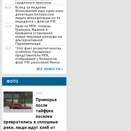
сердечного приступа
Вслед за Андреем
00:36
Фомочкиным еще один член
делегации Белоруссии
лишен аккредитации из-за
инцидента с флагом РФ
Удар по МПК: пловцы
22:53
Граничка, Жданов и
Крившина установили
новые мировые рекорды на
альтернативной
Паралимпиаде
"Этот факт возмутил многих,
20:23
особенно Лукашенко":
представители МПК,
отобравшие у белорусов
флаг РФ, разозлили Минск
ВСЕ НОВОСТИ »
ФОТО
14:54
Приморье
после
тайфуна:
поселки
превратились в сплошные
реки, люди ждут хлеб от