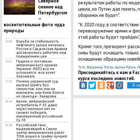
Северное
результатом работы по моде
сияние над
цикла, но Путин дал понять, 
Петербургом
оборонки не будет".
–
"К 2020 году, в соответстви
восхитительные фото чуда
перевооружение армии и фло
природы
этой работы будет пройден",
Борьба за стабильность
15:30
нефтяного рынка началась:
Кроме того, президент расс
Россия и Саудовская Аравия
силы будут оснащать только 
договорились работать над
повышением цен
оснащению образцами новей
Пушков о поставках
14:17
американского оружия
Теги:
Владимир Путин
,
Армия России
,
Н
Украине: НАТО все не
Присоединяйтесь к нам в Face
успокоится - все хочет
повоевать
курсе последних новостей.
Почему украинский суд
17:20
В з
вызвал Шойгу без
танкистов: или они не
виноваты, или Киев боится
их приезда - Захарова
Бронк: американский
09:34
истребитель F-35 даже
через миллион лет не
сможет победить
маневренный российский
Су-35
Российский танк,
09:40
выдержавший в Сирии
залпы американских ракет
TOW, вошел в тройку лучшей
бронетехники мира