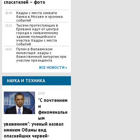
спасателей – фото
Кадры с места захвата
20:40
банка в Москве и хроника
событий
Тысячи протестующих в
23:15
Ереване идут от центра
города к захваченному
зданию полицейского
участка. Кадры с места
событий
Путин в Валаамском
14:31
монастыре: кадры с
божественной литургии при
участии президента
ВСЕ НОВОСТИ »
НАУКА И ТЕХНИКА
12:37
"С почтением
и
феноменальн
ым
уважением": ученый назвал
именем Обамы вид
опаснейших червей-