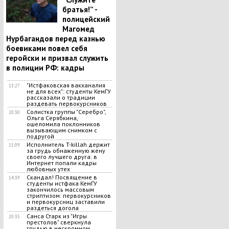
братья!” -
полицейский
Магомед
Нурбагандов перед казнью
боевиками повел себя
геройски и призвал служить
в полиции РФ: кадры
"Истфаковская вакханалия
13:27
не для всех": студенты КемГУ
рассказали о традиции
раздевать первокурсников
Солистка группы "Серебро",
20:30
Ольга Серябкина,
ошеломила поклонников
вызывающим снимком с
подругой
Исполнитель T-killah держит
15:09
за грудь обнаженную жену
своего лучшего друга: в
Интернет попали кадры
любовных утех
Скандал! Посвящение в
14:39
студенты истфака КемГУ
закончилось массовым
стриптизом: первокурсников
и первокурсниц заставили
раздеться догола
Санса Старк из "Игры
20:35
престолов" сверкнула
грудью в нескромном