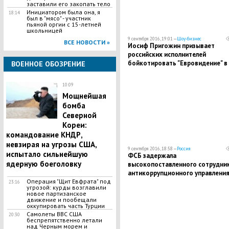
заставили его закопать тело
Инициатором была она, я
18:14
был в "мясо" - участник
пьяной оргии с 15-летней
школьницей
9 сентября 2016, 19:01 —
Шоу-бизнес
ВСЕ НОВОСТИ »
Иосиф Пригожин призывает
российских исполнителей
бойкотировать "Евровидение" в
ВОЕННОЕ ОБОЗРЕНИЕ
Киеве, так как боится за их жиз
10:09
Мощнейшая
бомба
Северной
Кореи:
командование КНДР,
невзирая на угрозы США,
9 сентября 2016, 18:58 —
Россия
испытало сильнейшую
ФСБ задержала
ядерную боеголовку
высокопоставленного сотрудни
антикоррупционного управлени
МВД Захарченко по делу Шакро
Операция "Щит Евфрата" под
23:16
угрозой: курды возглавили
Молодого
новое партизанское
движение и пообещали
оккупировать часть Турции
Самолеты ВВС США
20:30
беспрепятственно летали
над Черным морем и