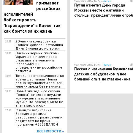
9 сентября 2016, 16:22 —
Россия
призывает
Путин отметит День города
российских
Москвы вместе с жителями
исполнителей
столицы: президент лично опро
бойкотировать
новую дорогу и выступит на
"Евровидение" в Киеве, так
площади
как боится за их жизнь
20-летняя конкурсантка
18:59
"Голоса" довела наставника
Диму Билана до истерики
Никаких черных списков -
18:33
Украина не имеет права
отказывать в участии в
"Евровидении"
9 сентября 2016, 15:26 —
Россия
определенным российским
Песков о назначении Кузнецово
артистам
детским омбудсменом: у нее
Тотальная откровенность: во
18:24
большой опыт, но главное - она
время фестиваля "Новая
волна" журналисты засняли
воспитывает шестерых детей
многих звезд без макияжа
Новый эпизод 5-го сезона
18:21
"Голоса" начался с неудачи
конкурсанта: выступление
музыканта-саксофониста не
впечатлило жюри
"Слыш, ты че", - Ксения
17:57
Бородина решила
разобраться с разъяренным
водителем во время
программы #ЗВЕЗДАПОЙ
ВСЕ НОВОСТИ »