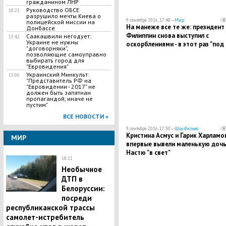
гражданином ЛНР
Руководство ОБСЕ
18:21
разрушило мечты Киева о
9 сентября 2016, 17:48 —
Мир
полицейской миссии на
На манеже все те же: президент
Донбассе
Филиппин снова выступил с
Саакашвили негодует:
15:42
Украине не нужны
оскорблениями - в этот раз "под
"договорняки",
раздачу" попал Генсек ООН
позволяющие самоуправно
выбирать город для
"Евровидения"
Украинский Минкульт:
15:06
"Представитель РФ на
"Евровидении - 2017" не
должен быть запятнан
пропагандой, иначе не
пустим"
ВСЕ НОВОСТИ »
9 сентября 2016, 17:30 —
Шоу-бизнес
Кристина Асмус и Гарик Харламо
МИР
впервые вывели маленькую доч
Настю "в свет"
18:11
Необычное
ДТП в
Белоруссии:
посреди
республиканской трассы
самолет-истребитель