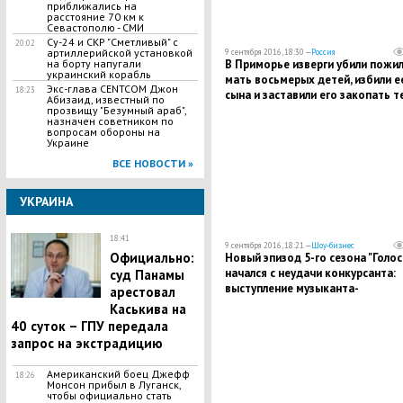
приближались на
расстояние 70 км к
Севастополю - СМИ
Су-24 и СКР "Сметливый" с
20:02
артиллерийской установкой
9 сентября 2016, 18:30 —
Россия
В Приморье изверги убили пожи
на борту напугали
украинский корабль
мать восьмерых детей, избили е
Экс-глава CENTCOM Джон
18:23
сына и заставили его закопать т
Абизаид, известный по
прозвищу "Безумный араб",
назначен советником по
вопросам обороны на
Украине
ВСЕ НОВОСТИ »
УКРАИНА
18:41
9 сентября 2016, 18:21 —
Шоу-бизнес
Официально:
Новый эпизод 5-го сезона "Голос
начался с неудачи конкурсанта:
суд Панамы
выступление музыканта-
арестовал
саксофониста не впечатлило жю
Каськива на
40 суток – ГПУ передала
запрос на экстрадицию
Американский боец Джефф
18:26
Монсон прибыл в Луганск,
чтобы официально стать