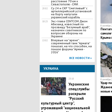
расстояние 70 км к
Севастополю - СМИ
Су-24 и СКР "Сметливый" с
20:02
артиллерийской установкой
на борту напугали
украинский корабль
Экс-глава CENTCOM Джон
18:23
Абизаид, известный по
8 сентября 
прозвищу "Безумный араб",
Пентаг
назначен советником по
самоле
вопросам обороны на
Украине
Крыма з
Впервые на "арене":
13:02
регион
современный танк "Армата"
показал, на что способен, на
показе форума "Армия -
2016"
ВСЕ НОВОСТИ »
УКРАИНА
23:10
8 сентября 
Удар по
Украинские
Жданов
спецслужбы
новые 
раскрыли
альтер
"Русский
культурный центр",
угрожавший "национальной