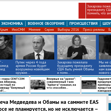
Захарова поже
президенту СШ
помнить, что ан
ЭКОНОМИКА
ВОЕННОЕ ОБОЗРЕНИЕ
ПРОИСШЕСТВИЯ
ШОУ
Крым
ИноСМИ
Мнение
Сирия
Выборы 2016
Пресс-релизы
Б
 -
Путин: через 4 года
Захарова пожелала
Мы не 
гомед
армия России будет
будущему президенту
заявлен
ред
вооружена новейшим
США быть умней Обамы
нам важ
оружие...
и помн...
нового г
с-глава CENTCOM
Впервые на "арене":
Гидромет
он Абизаид,
современный танк
предупр
вестный по
"Армата" показал, на
приморц
озвищу "Безумный
что способен...
предсто
б",...
паводках:
еча Медведева и Обамы на саммите EAS
осе не планируется, но не исключается –