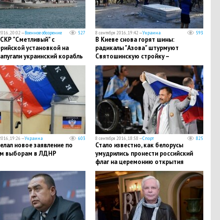
2016, 20:02 —
Военное обозрение
527
8 сентября 2016, 19:42 —
Украина
593
 СКР "Сметливый" с
В Киеве снова горят шины:
рийской установкой на
радикалы "Азова" штурмуют
апугали украинский корабль
Святошинскую стройку –
территория покрыта дымовой
завесой
2016, 19:26 —
Украина
603
8 сентября 2016, 18:58 —
Спорт
825
елал новое заявление по
Стало известно, как белорусы
м выборам в ЛДНР
умудрились пронести российский
флаг на церемонию открытия
Паралимпиады