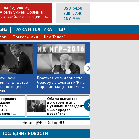
лала будущему
USD
64.38
А быть умней Обамы и
EUR
72.40
тироссийские санкции - э...
CNY
9.66
БИЗ
НАУКА И ТЕХНИКА
18+
логи
Приколы дня
Шоу "Голос"
слушаем
Братская солидарность:
Российский флаг
ия кандидатов -
белорус с флагом РФ на
появился на открытии
на позиция
Паралимпиаде напомн...
Паралимпиады:
ла...
представителя ...
еорологи
Обама пытается
Apple Watch Ser
еждают
договориться с
будут работат
ев о
Путиным: президент
отдельно от
ящих
США передал
смартфона: все
 специ...
российско...
новин...
Читать @RusDialogRU
ПОСЛЕДНИЕ НОВОСТИ