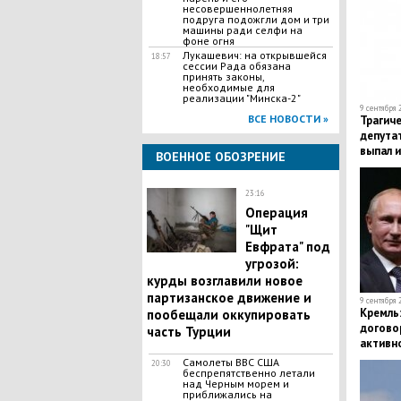
несовершеннолетняя
подруга подожгли дом и три
машины ради селфи на
фоне огня
Лукашевич: на открывшейся
18:57
сессии Рада обязана
принять законы,
необходимые для
реализации "Минска-2"
9 сентября 
ВСЕ НОВОСТИ »
Трагич
депута
выпал и
ВОЕННОЕ ОБОЗРЕНИЕ
18-м э
23:16
Операция
"Щит
Евфрата" под
угрозой:
курды возглавили новое
партизанское движение и
9 сентября 
Кремль:
пообещали оккупировать
догово
часть Турции
активн
урегул
Самолеты ВВС США
20:30
конфли
беспрепятственно летали
над Черным морем и
приближались на