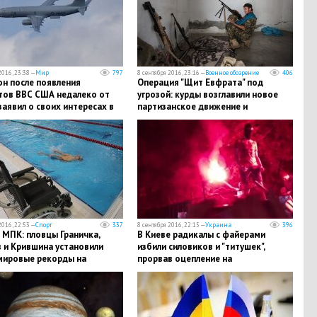
2016, 23:38 —
Мир
797
8 сентября 2016, 23:16 —
Военное обозрение
406
он после появления
Операция "Щит Евфрата" под
тов ВВС США недалеко от
угрозой: курды возглавили новое
аявил о своих интересах в
партизанское движение и
е
пообещали оккупировать часть
Турции
2016, 22:53 —
Спорт
337
8 сентября 2016, 22:15 —
Украина
396
 МПК: пловцы Граничка,
В Киеве радикалы с файерами
 и Крившина установили
избили силовиков и "титушек",
мировые рекорды на
прорвав оцепление на
нативной Паралимпиаде
стройплощадке: обстановка
накаляется