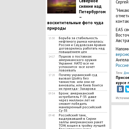
Северное
Сергей
сияние над
"Никак
Петербургом
отмети
–
контак
восхитительные фото чуда
природы
EAS св
Восточ
Борьба за стабильность
15:30
Австра
нефтяного рынка началась:
Россия и Саудовская Аравия
Напомн
договорились работать над
повышением цен
версию
Пушков о поставках
14:17
Ангела
американского оружия
Украине: НАТО все не
Россие
успокоится - все хочет
повоевать
Теги:
Дми
Почему украинский суд
17:20
Присое
вызвал Шойгу без
танкистов: или они не
курсе 
виноваты, или Киев боится
их приезда - Захарова
Бронк: американский
09:34
истребитель F-35 даже
Источни
через миллион лет не
сможет победить
маневренный российский
Су-35
Российский танк,
09:40
выдержавший в Сирии
залпы американских ракет
TOW, вошел в тройку лучшей
бронетехники мира