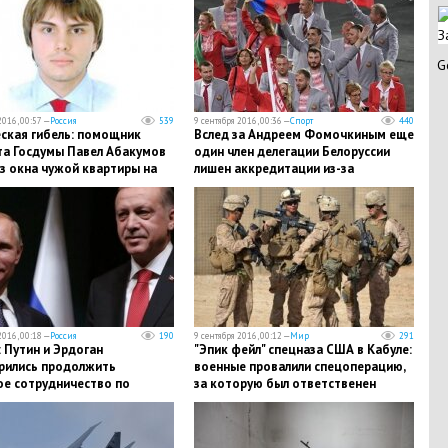
З
G
2016, 00:57 —
Россия
539
9 сентября 2016, 00:36 —
Спорт
440
еская гибель: помощник
Вслед за Андреем Фомочкиным еще
та Госдумы Павел Абакумов
один член делегации Белоруссии
з окна чужой квартиры на
лишен аккредитации из-за
таже
инцидента с флагом РФ
2016, 00:18 —
Россия
190
9 сентября 2016, 00:12 —
Мир
291
 Путин и Эрдоган
"Эпик фейл" спецназа США в Кабуле:
рились продолжить
военные провалили спецоперацию,
ое сотрудничество по
за которую был ответственен
ированию сирийского
Обама
кта