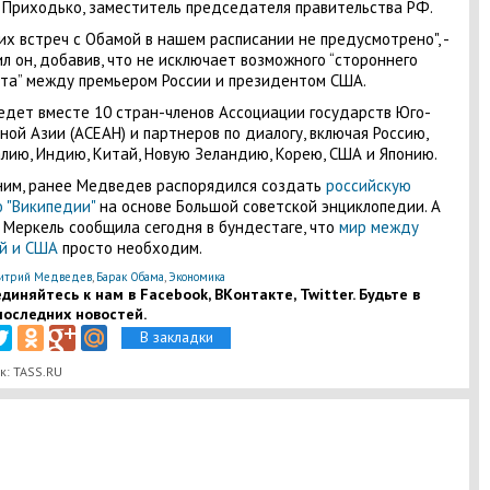
 Приходько, заместитель председателя правительства РФ.
их встреч с Обамой в нашем расписании не предусмотрено", -
л он, добавив, что не исключает возможного “стороннего
та” между премьером России и президентом США.
едет вместе 10 стран-членов Ассоциации государств Юго-
ной Азии (АСЕАН) и партнеров по диалогу, включая Россию,
лию, Индию, Китай, Новую Зеландию, Корею, США и Японию.
им, ранее Медведев распорядился создать
российскую
 "Википедии"
на основе Большой советской энциклопедии. А
 Меркель сообщила сегодня в бундестаге, что
мир между
й и США
просто необходим.
трий Медведев
,
Барак Обама
,
Экономика
диняйтесь к нам в Facebook, ВКонтакте, Twitter. Будьте в
последних новостей.
В закладки
к: TASS.RU