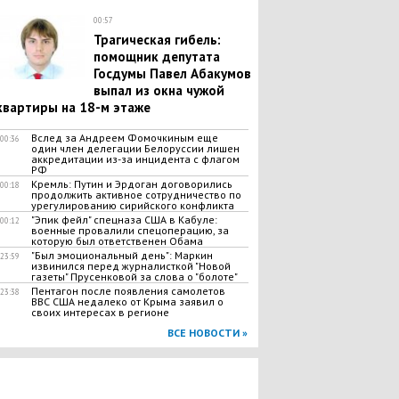
00:57
Трагическая гибель:
помощник депутата
Госдумы Павел Абакумов
выпал из окна чужой
квартиры на 18-м этаже
Вслед за Андреем Фомочкиным еще
00:36
один член делегации Белоруссии лишен
аккредитации из-за инцидента с флагом
РФ
Кремль: Путин и Эрдоган договорились
00:18
продолжить активное сотрудничество по
урегулированию сирийского конфликта
"Эпик фейл" спецназа США в Кабуле:
00:12
военные провалили спецоперацию, за
которую был ответственен Обама
"Был эмоциональный день": Маркин
23:59
извинился перед журналисткой "Новой
газеты" Прусенковой за слова о "болоте"
Пентагон после появления самолетов
23:38
ВВС США недалеко от Крыма заявил о
своих интересах в регионе
ВСЕ НОВОСТИ »