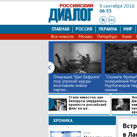
9 сентября 2016
06:53
ГЛАВНАЯ
РОССИЯ
УКРАИНА
МИР
Все новости
Москва
Петербург
Киев
Операция "Щит Евфрата"
“Служите братья!”
под угрозой: курды
полицейский Ма
возглавили новое
Нурбагандов пе
партиз...
казнью ...
Стало известно, как
Эк
белорусы умудрились
Дж
пронести российский
из
флаг на це...
пр
ара
ХРОНИКА
Встр
в Ла
09:00