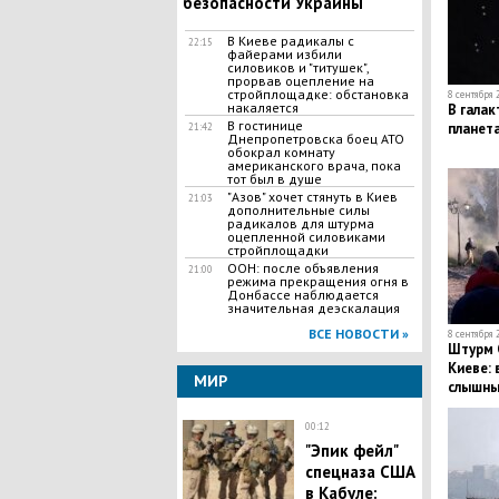
безопасности Украины"
В Киеве радикалы с
22:15
файерами избили
силовиков и "титушек",
прорвав оцепление на
стройплощадке: обстановка
8 сентября 
накаляется
В галак
В гостинице
планет
21:42
Днепропетровска боец АТО
обокрал комнату
американского врача, пока
тот был в душе
"Азов" хочет стянуть в Киев
21:03
дополнительные силы
радикалов для штурма
оцепленной силовиками
стройплощадки
ООН: после объявления
21:00
режима прекращения огня в
Донбассе наблюдается
значительная деэскалация
ВСЕ НОВОСТИ »
8 сентября 
Штурм 
Киеве: 
МИР
слышны
ранены
00:12
"Эпик фейл"
спецназа США
в Кабуле: