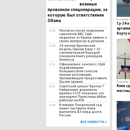
военные
провалили спецоперацию, за
которую был ответственен
8 сентября 
Обама
Су-24 и
артилле
Пентагон после появления
23:38
борту н
самолетов ВВС США
недалеко от Крыма заявил о
своих интересах в регионе
24-летняя британская
23:34
модель Гарнам Каур с 15-
сантиметровой бородой
покорила Книгу рекордов
Гиннесса
Официально: конгресс США
22:26
подавляющим
большинством голосов
принял резолюцию,
призывающую предоставить
Грузии оружие
8 сентября 
Киев сд
Советский шпион "Кротов"?
22:01
Найденные документы
местны
времен СССР показали, что
президент Палестины Аббас
работал на КГБ
В январе Лондонский суд
21:44
может заставить Киев
выплатить $3 млрд долга
России
ВСЕ НОВОСТИ »