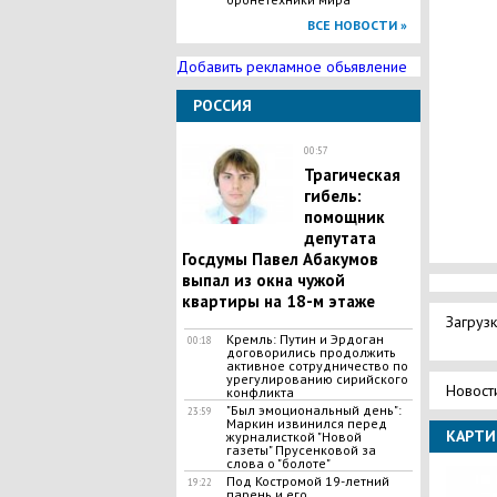
ВСЕ НОВОСТИ »
Добавить рекламное обьявление
РОССИЯ
00:57
Трагическая
гибель:
помощник
депутата
Госдумы Павел Абакумов
выпал из окна чужой
квартиры на 18-м этаже
Загрузк
Кремль: Путин и Эрдоган
00:18
договорились продолжить
активное сотрудничество по
урегулированию сирийского
Новост
конфликта
"Был эмоциональный день":
23:59
Маркин извинился перед
КАРТИ
журналисткой "Новой
газеты" Прусенковой за
слова о "болоте"
Под Костромой 19-летний
19:22
парень и его