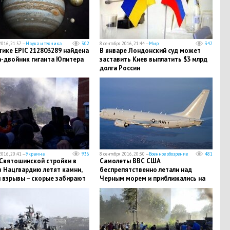
2016, 21:57 —
Наука и техника
302
8 сентября 2016, 21:44 —
Мир
342
тике EPIC 212803289 найдена
В январе Лондонский суд может
а-двойник гиганта Юпитера
заставить Киев выплатить $3 млрд
долга России
2016, 20:41 —
Украина
936
8 сентября 2016, 20:30 —
Военное обозрение
481
Святошинской стройки в
Самолеты ВВС США
в Нацгвардию летят камни,
беспрепятственно летали над
 взрывы – скорые забирают
Черным морем и приближались на
х
расстояние 70 км к Севастополю -
СМИ