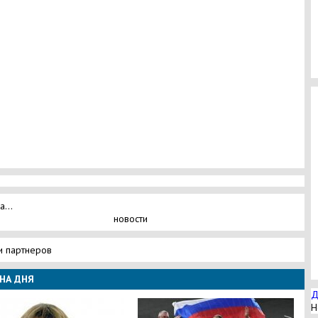
а...
новости
и партнеров
НА ДНЯ
Д
Н