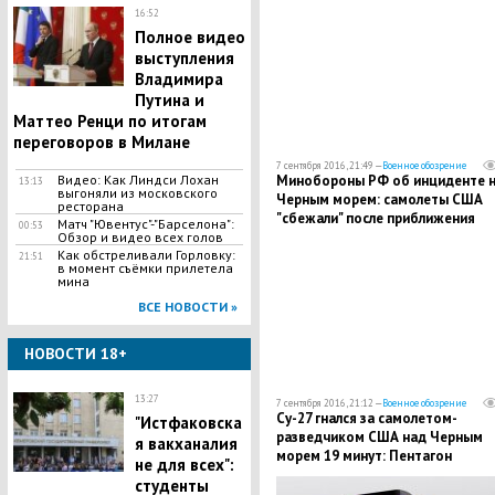
16:52
Полное видео
выступления
Владимира
Путина и
Маттео Ренци по итогам
переговоров в Милане
7 сентября 2016, 21:49 —
Военное обозрение
Минобороны РФ об инциденте 
Видео: Как Линдси Лохан
13:13
выгоняли из московского
Черным морем: самолеты США
ресторана
"сбежали" после приближения
Матч "Ювентус"-"Барселона":
00:53
российских истребителей
Обзор и видео всех голов
Как обстреливали Горловку:
21:51
в момент съёмки прилетела
мина
ВСЕ НОВОСТИ »
НОВОСТИ 18+
13:27
7 сентября 2016, 21:12 —
Военное обозрение
Су-27 гнался за самолетом-
"Истфаковска
разведчиком США над Черным
я вакханалия
морем 19 минут: Пентагон
не для всех":
рассказал свою версию инциден
студенты