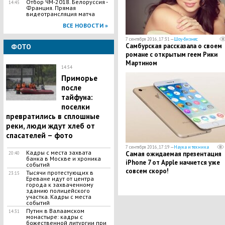
Отбор ЧМ-2018. Белоруссия -
14:45
Франция. Прямая
видеотрансляция матча
ВСЕ НОВОСТИ »
7 сентября 2016, 17:31 —
Шоу-бизнес
Самбурская рассказала о своем
ФОТО
романе с открытым геем Рики
Мартином
14:54
Приморье
после
тайфуна:
поселки
превратились в сплошные
реки, люди ждут хлеб от
спасателей – фото
7 сентября 2016, 17:19 —
Наука и техника
Кадры с места захвата
Самая ожидаемая презентация
20:40
банка в Москве и хроника
iPhone 7 от Apple начнется уже
событий
совсем скоро!
Тысячи протестующих в
23:15
Ереване идут от центра
города к захваченному
зданию полицейского
участка. Кадры с места
событий
Путин в Валаамском
14:31
монастыре: кадры с
божественной литургии при