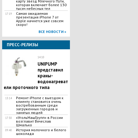
карту звезд Млечного Пути,
которая включает более 130
тысяч небесных тел
Самая ожидаемая
17:19
презентация iPhone 7 от
Apple начнется уже совсем
скоро!
ВСЕ НОВОСТИ »
ПРЕСС-РЕЛИЗЫ
14:10
UNIPUMP
представил
краны-
водонагреват
ели проточного типа
Ремонт iPhone с выездом к
13:14
клиенту становится очень
востребованным среди
загруженных городов и
занятых людей
«УгольМашГрупп» в России
17:30
возглавит Вячеслав
Шмалько
История молочного и белого
09:40
шоколада