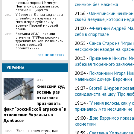
Черным морем 19 минут:
снимком без макияжа
Пентагон рассказал свою
версию инцидента
21:36 -
Олимпийский чемпион
У берегов Дании водолазы
20:57
случайно наткнулись на
своей девушке, которой нед
гигантскую субмарину
времен Первой мировой
21:00 -
44-летний Андрей Мал
войны
себя в спортзале
Боевики ИГИЛ накрыли
20:29
огнем из ПТУРов колонну
турецких танков: появились
20:35 -
Санса Старк из "Игры 
кадры горящей
бронетехники
нескромном наряде на красн
ВСЕ НОВОСТИ »
20:13 -
Признание Никиты Мих
избежал тюремного заключе
УКРАИНА
20:04 -
Поклонники Игоря Ник
маленькой дочери Вероники
18:55
Киевский суд
19:27 -
Сергей Шнуров провал
восемь раз
скандалиста на шоу "Про люб
отказался
19:14 -
"У меня волосы, как у
признавать
призналась, что месяцами не 
факт "российской агрессии" в
отношении Украины на
19:00 -
Дрю Бэрримор показал
Донбассе
косметики
"Если не опомнитесь, вас
18:54
18:59 -
Светлана Ходченкова 