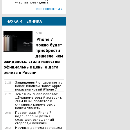
участии президента
ВСЕ НОВОСТИ »
НАУКА И ТЕХНИКА
22:18
iPhone 7
можно будет
приобрести
дешевле, чем
ожидалось: стали известны
официальные цены и дата
релиза в России
Защищенный от царапин и с
21:25
новой кнопкой Home: Apple
показала новый iPhone 7
Землянам снова повезло:
21:25
1,5-километровый астероид
2004 BO41 пролетел в
считанных километрах от
нашей планеты
Презентация iPhone 7:
20:45
водонепроницаемый
смартфон, оснащенный
стереодинамиками
Научные деятели составили
20:37