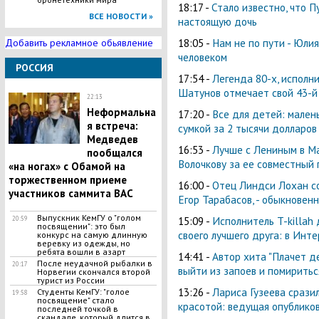
18:17 -
Стало известно, что П
ВСЕ НОВОСТИ »
настоящую дочь
18:05 -
Нам не по пути - Юли
Добавить рекламное обьявление
человеком
РОССИЯ
17:54 -
Легенда 80-х, исполн
Шатунов отмечает свой 43-й
22:13
Неформальна
17:20 -
Все для детей: мален
я встреча:
сумкой за 2 тысячи долларов
Медведев
16:53 -
Лучше с Лениным в Ма
пообщался
Волочкову за ее совместный 
«на ногах» с Обамой на
торжественном приеме
16:00 -
Отец Линдси Лохан с
участников саммита ВАС
Егор Тарабасов, - обыкновен
Выпускник КемГУ о "голом
15:09 -
Исполнитель T-killah
20:59
посвящении": это был
своего лучшего друга: в Инт
конкурс на самую длинную
веревку из одежды, но
ребята вошли в азарт
14:41 -
Автор хита "Плачет д
После неудачной рыбалки в
20:17
выйти из запоев и помиритьс
Норвегии скончался второй
турист из России
13:26 -
Лариса Гузеева срази
Студенты КемГУ: "голое
19:58
посвящение" стало
красотой: ведущая опублико
последней точкой в
скандале, который длится в