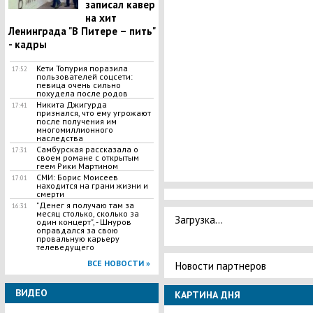
записал кавер
на хит
Ленинграда "В Питере – пить"
- кадры
Кети Топурия поразила
17:52
пользователей соцсети:
певица очень сильно
похудела после родов
Никита Джигурда
17:41
признался, что ему угрожают
после получения им
многомиллионного
наследства
Самбурская рассказала о
17:31
своем романе с открытым
геем Рики Мартином
СМИ: Борис Моисеев
17:01
находится на грани жизни и
смерти
"Денег я получаю там за
16:31
месяц столько, сколько за
Загрузка...
один концерт", - Шнуров
оправдался за свою
провальную карьеру
телеведущего
ВСЕ НОВОСТИ »
Новости партнеров
ВИДЕО
КАРТИНА ДНЯ