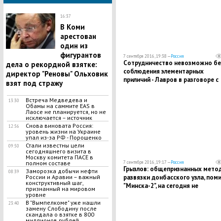
16:37
В Коми
арестован
один из
фигурантов
7 сентября 2016, 19:38 —
Россия
Сотрудничество невозможно бе
дела о рекордной взятке:
соблюдения элементарных
директор "Реновы" Ольховик
приличий - Лавров в разговоре с
взят под стражу
Керри выразил возмущение нов
санкциями
Встреча Медведева и
13:30
Обамы на саммите EAS в
Лаосе не планируется, но не
исключается – источник
Снова виновата Россия:
12:56
уровень жизни на Украине
упал из-за РФ - Порошенко
Стали известны цели
09:50
сегодняшнего визита в
Москву комитета ПАСЕ в
7 сентября 2016, 19:17 —
Россия
полном составе
Грызлов: общепризнанных мето
Заморозка добычи нефти
08:39
развязки донбасского узла, пом
России и Аравии – важный
конструктивный шаг,
"Минска-2", на сегодня не
признанный на мировом
существует
уровне
В "Вымпелкоме" уже нашли
23:40
замену Слободину после
скандала о взятке в 800
миллионов рублей