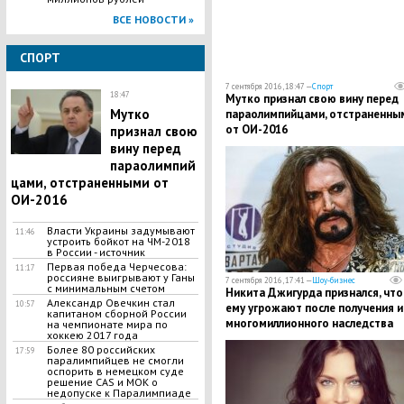
ВСЕ НОВОСТИ »
СПОРТ
7 сентября 2016, 18:47 —
Спорт
18:47
Мутко признал свою вину перед
Мутко
параолимпийцами, отстраненны
от ОИ-2016
признал свою
вину перед
параолимпий
цами, отстраненными от
ОИ-2016
Власти Украины задумывают
11:46
устроить бойкот на ЧМ-2018
в России - источник
Первая победа Черчесова:
11:17
россияне выигрывают у Ганы
7 сентября 2016, 17:41 —
Шоу-бизнес
с минимальным счетом
Никита Джигурда признался, что
Александр Овечкин стал
10:57
ему угрожают после получения 
капитаном сборной России
многомиллионного наследства
на чемпионате мира по
хоккею 2017 года
Более 80 российских
17:59
паралимпийцев не смогли
оспорить в немецком суде
решение CAS и МОК о
недопуске к Паралимпиаде