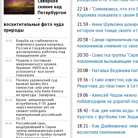
Северное
сияние над
22:16 -
"Сомневаюсь, что это
Петербургом
Королева пожалела о своем 
–
21:59 -
Анна Шульгина шокиро
восхитительные фото чуда
котором она толще своего о
природы
20:58 -
Самая гармоничная па
Борьба за стабильность
15:30
нефтяного рынка началась:
поклонников снимком со сво
Россия и Саудовская Аравия
договорились работать над
20:30 -
Солистка группы "Сере
повышением цен
поклонников вызывающим сни
Пушков о поставках
14:17
американского оружия
Украине: НАТО все не
20:08 -
Наталья Водянова поп
успокоится - все хочет
повоевать
19:36 -
Стало известно, как в
Почему украинский суд
17:20
вызвал Шойгу без
Решетова, до пластики: в Се
танкистов: или они не
виноваты, или Киев боится
19:06 -
Алексей Чадов нежно 
их приезда - Захарова
Бронк: американский
поблагодарив за дорогой по
09:34
истребитель F-35 даже
через миллион лет не
18:42 -
Как две капли воды: 
сможет победить
маневренный российский
Крутого с футболистом Зида
Су-35
Российский танк,
09:40
18:21 -
Как Дюймовочка: нев
выдержавший в Сирии
залпы американских ракет
восхитила поклонников
TOW, вошел в тройку лучшей
бронетехники мира