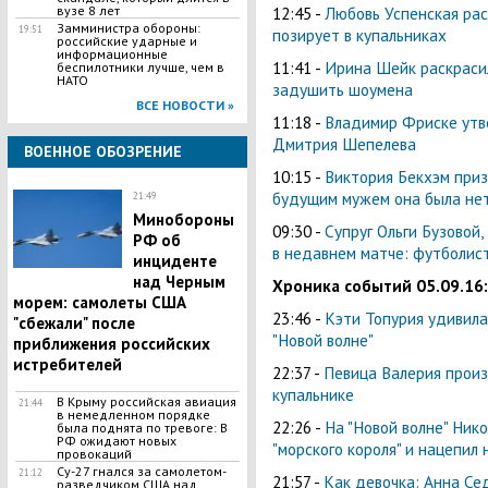
12:45 -
Любовь Успенская рас
вузе 8 лет
Замминистра обороны:
19:51
позирует в купальниках
российские ударные и
информационные
11:41 -
Ирина Шейк раскрасил
беспилотники лучше, чем в
НАТО
задушить шоумена
ВСЕ НОВОСТИ »
11:18 -
Владимир Фриске утв
Дмитрия Шепелева
ВОЕННОЕ ОБОЗРЕНИЕ
10:15 -
Виктория Бекхэм приз
будущим мужем она была нет
21:49
Минобороны
09:30 -
Супруг Ольги Бузовой
РФ об
в недавнем матче: футболис
инциденте
над Черным
Хроника событий 05.09.16:
морем: самолеты США
23:46 -
Кэти Топурия удивил
"сбежали" после
"Новой волне"
приближения российских
истребителей
22:37 -
Певица Валерия произ
купальнике
В Крыму российская авиация
21:44
в немедленном порядке
22:26 -
На "Новой волне" Ник
была поднята по тревоге: В
РФ ожидают новых
"морского короля" и нацепил
провокаций
Су-27 гнался за самолетом-
21:12
21:57 -
Как девочка: Анна Се
разведчиком США над