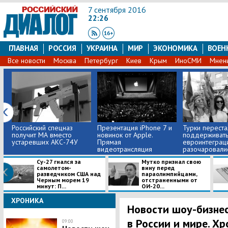
7 сентября 2016
22:26
ГЛАВНАЯ
РОССИЯ
УКРАИНА
МИР
ЭКОНОМИКА
ВОЕН
Все новости
Москва
Петербург
Киев
Крым
ИноСМИ
Мнен
Российский спецназ
Презентация iPhone 7 и
Турки переста
получит МА вместо
новинок от Apple.
поддерживат
устаревших АКС-74У
Прямая
евроинтеграц
видеотрансляция
разочаровались
Су-27 гнался за
Мутко признал свою
самолетом-
вину перед
разведчиком США над
параолимпийцами,
Черным морем 19
отстраненными от
минут: П...
ОИ-20...
ХРОНИКА
Новости шоу-бизнес
в России и мире. Хр
09:00