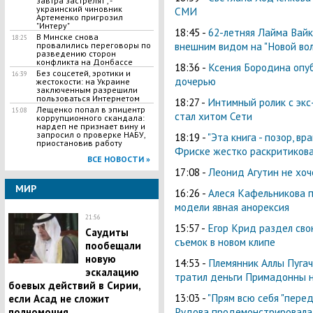
завтра застрелят", -
украинский чиновник
СМИ
Артеменко пригрозил
"Интеру"
18:45 -
62-летняя Лайма Вайк
В Минске снова
18:25
внешним видом на "Новой во
провалились переговоры по
разведению сторон
конфликта на Донбассе
18:36 -
Ксения Бородина опуб
Без соцсетей, эротики и
16:39
дочерью
жестокости: на Украине
заключенным разрешили
пользоваться Интернетом
18:27 -
Интимный ролик с экс
Лещенко попал в эпицентр
15:08
стал хитом Сети
коррупционного скандала:
нардеп не признает вину и
запросил о проверке НАБУ,
18:19 -
"Эта книга - позор, вр
приостановив работу
Фриске жестко раскритикова
ВСЕ НОВОСТИ »
17:08 -
Леонид Агутин не хоч
МИР
16:26 -
Алеся Кафельникова п
модели явная анорексия
21:56
15:57 -
Егор Крид раздел сво
Саудиты
съемок в новом клипе
пообещали
новую
14:53 -
Племянник Аллы Пугач
эскалацию
тратил деньги Примадонны н
боевых действий в Сирии,
13:03 -
"Прям всю себя "передел
если Асад не сложит
Рудова продемонстрировала 
полномочия