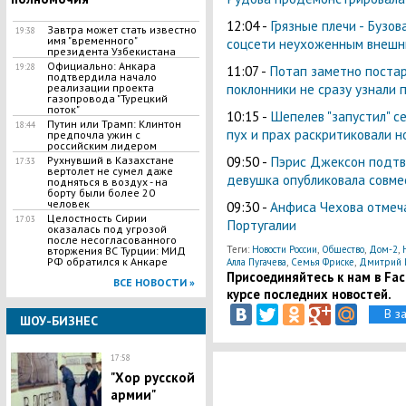
12:04 -
Грязные плечи - Бузо
Завтра может стать известно
19:38
имя "временного"
соцсети неухоженным внешн
президента Узбекистана
Официально: Анкара
11:07 -
Потап заметно постар
19:28
подтвердила начало
поклонники не сразу узнали
реализации проекта
газопровода "Турецкий
поток"
10:15 -
Шепелев "запустил" с
Путин или Трамп: Клинтон
18:44
пух и прах раскритиковали 
предпочла ужин с
российским лидером
09:50 -
Пэрис Джексон подтве
Рухнувший в Казахстане
17:33
вертолет не сумел даже
девушка опубликовала совме
подняться в воздух - на
борту были более 20
человек
09:30 -
Анфиса Чехова отмеча
Целостность Сирии
17:03
Португалии
оказалась под угрозой
после несогласованного
Теги:
Новости России
,
Общество
,
Дом-2
,
вторжения ВС Турции: МИД
РФ обратился к Анкаре
Алла Пугачева
,
Семья Фриске
,
Дмитрий 
Присоединяйтесь к нам в Face
ВСЕ НОВОСТИ »
курсе последних новостей.
В з
ШОУ-БИЗНЕС
17:58
"Хор русской
армии"