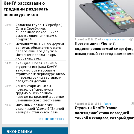
КемГУ рассказали о
традиции раздевать
первокурсников
Солистка группы "Серебро",
20:30
Ольга Серябкина,
ошеломила поклонников
вызывающим снимком с
подругой
7 сентября 2016, 20:45 —
Наука и техника
Презентация iPhone 7:
Исполнитель T-killah держит
15:09
за грудь обнаженную жену
водонепроницаемый смартфон,
своего лучшего друга: в
оснащенный стереодинамиками
Интернет попали кадры
любовных утех
Скандал! Посвящение в
14:39
студенты истфака КемГУ
закончилось массовым
стриптизом: первокурсников
и первокурсниц заставили
раздеться догола
Санса Старк из "Игры
20:35
престолов" сверкнула
грудью в нескромном
наряде на красной дорожке
Венецианского фестиваля
7 сентября 2016, 19:58 —
Россия
Интимный ролик с экс-
18:27
Студенты КемГУ: "голое
участницей "Дома-2" Элиной
Камирен стал хитом Сети
посвящение" стало последней
точкой в скандале, который дли
ВСЕ НОВОСТИ »
в вузе 8 лет
ЭКОНОМИКА