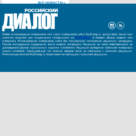
ВСЕ НОВОСТИ »
Любое использование материалов или части материалов сайта RusDialog.ru допускается только при
наличии открытой для индексации гиперссылки на
RusDialog.ru
в первом абзаце новости или
материала. Использование материалов сайта без письменного соглашения редакции запрещено.
Полное копирование содержания текста новости запрещено. Редакция не несет ответственности за
достоверность фактов, присланных нашими читателями. Редакция выборочно публикует материалы
наших читателей, предупреждая, что мнения авторов могут не совпадать с мнением редакции.
Мнение журналистов RusDialog.ru также может не совпадать с позицией редакции.