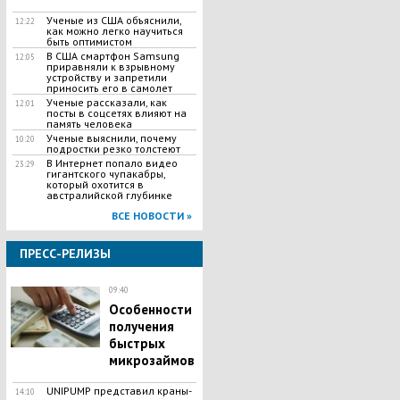
Ученые из США объяснили,
12:22
как можно легко научиться
быть оптимистом
В США смартфон Samsung
12:05
приравняли к взрывному
устройству и запретили
приносить его в самолет
Ученые рассказали, как
12:01
посты в соцсетях влияют на
память человека
Ученые выяснили, почему
10:20
подростки резко толстеют
В Интернет попало видео
23:29
гигантского чупакабры,
который охотится в
австралийской глубинке
ВСЕ НОВОСТИ »
ПРЕСС-РЕЛИЗЫ
09:40
Особенности
получения
быстрых
микрозаймов
UNIPUMP представил краны-
14:10