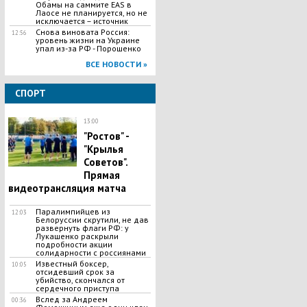
Обамы на саммите EAS в
Лаосе не планируется, но не
исключается – источник
Снова виновата Россия:
12:56
уровень жизни на Украине
упал из-за РФ - Порошенко
ВСЕ НОВОСТИ »
СПОРТ
13:00
"Ростов" -
"Крылья
Советов".
Прямая
видеотрансляция матча
Паралимпийцев из
12:03
Белоруссии скрутили, не дав
развернуть флаги РФ: у
Лукашенко раскрыли
подробности акции
солидарности с россиянами
Известный боксер,
10:05
отсидевший срок за
убийство, скончался от
сердечного приступа
Вслед за Андреем
00:36