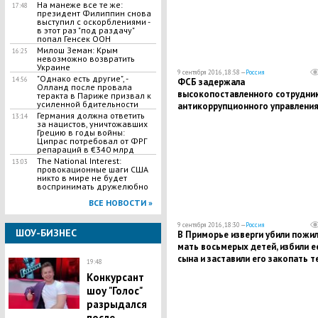
На манеже все те же:
17:48
президент Филиппин снова
выступил с оскорблениями -
в этот раз "под раздачу"
попал Генсек ООН
Милош Земан: Крым
16:25
невозможно возвратить
Укрaинe
9 сентября 2016, 18:58 —
Россия
"Однако есть другие", -
14:56
ФСБ задержала
Олланд после провала
высокопоставленного сотрудни
теракта в Париже призвал к
усиленной бдительности
антикоррупционного управлени
Германия должна ответить
13:14
МВД Захарченко по делу Шакро
за нацистов, уничтожавших
Молодого
Грецию в годы войны:
Ципрас потребовал от ФРГ
репараций в €340 млрд
The National Interest:
13:03
провокационные шаги США
никто в мире не будет
воспринимать дружелюбно
ВСЕ НОВОСТИ »
9 сентября 2016, 18:30 —
Россия
ШОУ-БИЗНЕС
В Приморье изверги убили пожи
мать восьмерых детей, избили е
сына и заставили его закопать т
19:48
Конкурсант
шоу "Голос"
разрыдался
после