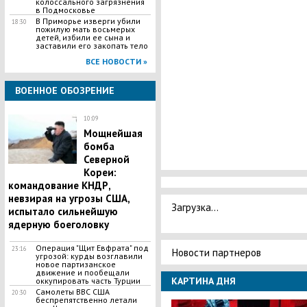
колоссального загрязнения
в Подмосковье
В Приморье изверги убили
18:30
пожилую мать восьмерых
детей, избили ее сына и
заставили его закопать тело
ВСЕ НОВОСТИ »
ВОЕННОЕ ОБОЗРЕНИЕ
10:09
Мощнейшая
бомба
Северной
Кореи:
командование КНДР,
невзирая на угрозы США,
Загрузка...
испытало сильнейшую
ядерную боеголовку
Операция "Щит Евфрата" под
23:16
Новости партнеров
угрозой: курды возглавили
новое партизанское
движение и пообещали
КАРТИНА ДНЯ
оккупировать часть Турции
Самолеты ВВС США
20:30
беспрепятственно летали