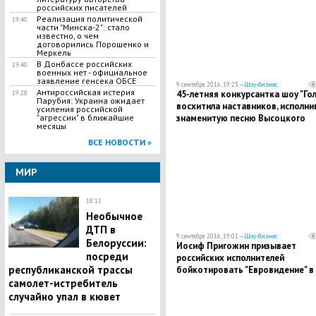
российских писателей
Реализация политической
19:40
части "Минска-2": стало
известно, о чем
договорились Порошенко и
Меркель
В Донбассе российских
19:40
военных нет - официальное
заявление генсека ОБСЕ
9 сентября 2016, 19:23 —
Шоу-бизнес
Антироссийская истерия
45-летняя конкурсантка шоу "Гол
19:28
Парубия: Украина ожидает
восхитила наставников, исполни
усиления российской
"агрессии" в ближайшие
знаменитую песню Высоцкого
месяцы
ВСЕ НОВОСТИ »
МИР
18:11
Необычное
ДТП в
9 сентября 2016, 19:01 —
Шоу-бизнес
Белоруссии:
Иосиф Пригожин призывает
посреди
российских исполнителей
республиканской трассы
бойкотировать "Евровидение" в
Киеве, так как боится за их жиз
самолет-истребитель
случайно упал в кювет