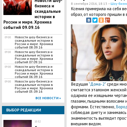
Новости шоу-
8 сентября 2016, 18:13 —
Шоу-бизн
бизнеса и
Ксения примерила на себя ве
скандальные
образ, от которого пришли в 
истории в
России и мире. Хроника
событий 09.09.16
Новости шоу-бизнеса и
09:00
скандальные истории в
России и мире. Хроника
событий 08.09.16
Новости шоу-бизнеса и
09:00
скандальные истории в
России и мире. Хроника
событий 07.09.16
Новости шоу-бизнеса и
09:00
скандальные истории в
России и мире. Хроника
событий 06.09.16
Новости шоу-бизнеса и
09:00
Ведущая
"Дома-2"
среди мно
скандальные истории в
России и мире. Хроника
считается эталоном женской 
событий 05.09.16
одарила ее изящными чертам
ВСЕ НОВОСТИ »
глазами, пышными волосами 
формами. Естественно,
Боро
ВЫБОР РЕДАКЦИИ
соблюдая диету и занимаясь 
знаменитость выглядит прос
10:52
внешним видом.