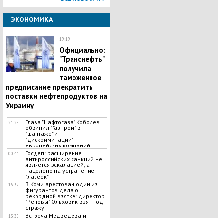
ЭКОНОМИКА
19:19
Официально:
"Транснефть"
получила
таможенное
предписание прекратить
поставки нефтепродуктов на
Украину
Глава "Нафтогаза" Коболев
21:23
обвинил "Газпром" в
"шантаже" и
"дискриминации"
европейских компаний
Госдеп: расширение
00:41
антироссийских санкций не
является эскалацией, а
нацелено на устранение
"лазеек"
В Коми арестован один из
16:37
фигурантов дела о
рекордной взятке: директор
"Реновы" Ольховик взят под
стражу
Встреча Медведева и
13:30