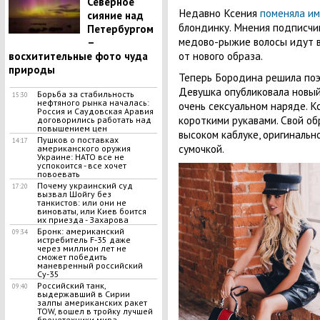
Северное
Недавно Ксения
поменяла и
сияние над
блондинку. Мнения подписчик
Петербургом
медово-рыжие волосы идут в
–
от нового образа.
восхитительные фото чуда
природы
Теперь Бородина решила поэ
Девушка опубликовала новый 
Борьба за стабильность
15:30
нефтяного рынка началась:
очень сексуальном наряде. К
Россия и Саудовская Аравия
короткими рукавами. Свой об
договорились работать над
повышением цен
высоком каблуке, оригинальн
Пушков о поставках
14:17
сумочкой.
американского оружия
Украине: НАТО все не
успокоится - все хочет
повоевать
Почему украинский суд
17:20
вызвал Шойгу без
танкистов: или они не
виноваты, или Киев боится
их приезда - Захарова
Бронк: американский
09:34
истребитель F-35 даже
через миллион лет не
сможет победить
маневренный российский
Су-35
Российский танк,
09:40
выдержавший в Сирии
залпы американских ракет
TOW, вошел в тройку лучшей
бронетехники мира