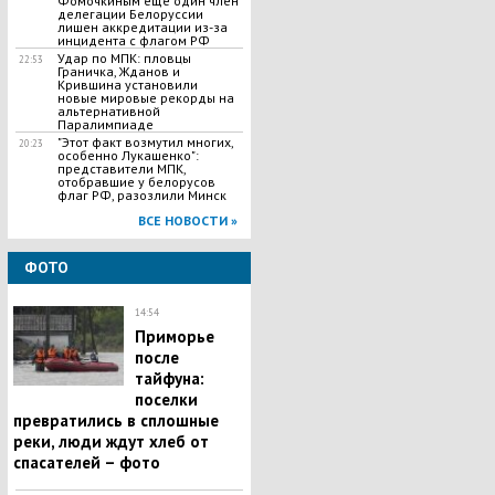
Фомочкиным еще один член
делегации Белоруссии
лишен аккредитации из-за
инцидента с флагом РФ
Удар по МПК: пловцы
22:53
Граничка, Жданов и
Крившина установили
новые мировые рекорды на
альтернативной
Паралимпиаде
"Этот факт возмутил многих,
20:23
особенно Лукашенко":
представители МПК,
отобравшие у белорусов
флаг РФ, разозлили Минск
ВСЕ НОВОСТИ »
ФОТО
14:54
Приморье
после
тайфуна:
поселки
превратились в сплошные
реки, люди ждут хлеб от
спасателей – фото