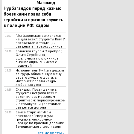
Магомед
Нурбагандов перед казнью
боевиками повел себя
геройски и призвал служить
в полиции РФ: кадры
"Истфаковская вакханалия
13:27
не для всех": студенты КемГУ
рассказали о традиции
раздевать первокурсников
Солистка группы "Серебро",
20:30
Ольга Серябкина,
ошеломила поклонников
вызывающим снимком с
подругой
Исполнитель T-killah держит
15:09
за грудь обнаженную жену
своего лучшего друга: в
Интернет попали кадры
любовных утех
Скандал! Посвящение в
14:39
студенты истфака КемГУ
закончилось массовым
стриптизом: первокурсников
и первокурсниц заставили
раздеться догола
Санса Старк из "Игры
20:35
престолов" сверкнула
грудью в нескромном
наряде на красной дорожке
Венецианского фестиваля
ВСЕ НОВОСТИ »