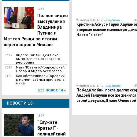
16:52
Полное видео
выступления
9 сентября 2016, 17:30 —
Шоу-бизнес
Кристина Асмус и Гарик Харламо
Владимира
впервые вывели маленькую доч
Путина и
Настю "в свет"
Маттео Ренци по итогам
переговоров в Милане
Видео: Как Линдси Лохан
13:13
выгоняли из московского
ресторана
Матч "Ювентус"-"Барселона":
00:53
Обзор и видео всех голов
Как обстреливали Горловку:
21:51
в момент съёмки прилетела
мина
9 сентября 2016, 17:19 —
Шоу-бизнес
Победа любви: после долгих ссо
ВСЕ НОВОСТИ »
Андрей Гайдулян все же женился
своей девушке, Диане Очиловой
НОВОСТИ 18+
18:29
“Служите
братья!” -
полицейский