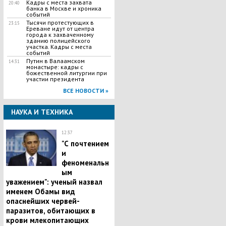
Кадры с места захвата
20:40
банка в Москве и хроника
событий
Тысячи протестующих в
23:15
Ереване идут от центра
города к захваченному
зданию полицейского
участка. Кадры с места
событий
Путин в Валаамском
14:31
монастыре: кадры с
божественной литургии при
участии президента
ВСЕ НОВОСТИ »
НАУКА И ТЕХНИКА
12:37
"С почтением
и
феноменальн
ым
уважением": ученый назвал
именем Обамы вид
опаснейших червей-
паразитов, обитающих в
крови млекопитающих