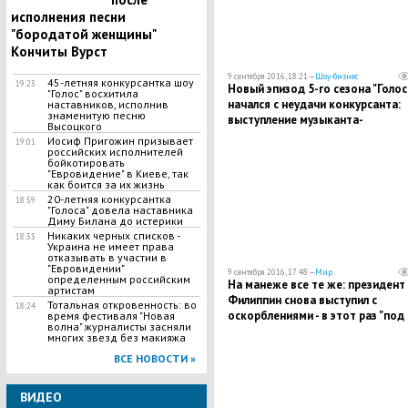
исполнения песни
"бородатой женщины"
Кончиты Вурст
9 сентября 2016, 18:21 —
Шоу-бизнес
45-летняя конкурсантка шоу
19:23
Новый эпизод 5-го сезона "Голос
"Голос" восхитила
начался с неудачи конкурсанта:
наставников, исполнив
знаменитую песню
выступление музыканта-
Высоцкого
саксофониста не впечатлило жю
Иосиф Пригожин призывает
19:01
российских исполнителей
бойкотировать
"Евровидение" в Киеве, так
как боится за их жизнь
20-летняя конкурсантка
18:59
"Голоса" довела наставника
Диму Билана до истерики
Никаких черных списков -
18:33
Украина не имеет права
отказывать в участии в
"Евровидении"
9 сентября 2016, 17:48 —
Мир
определенным российским
На манеже все те же: президент
артистам
Филиппин снова выступил с
Тотальная откровенность: во
18:24
оскорблениями - в этот раз "под
время фестиваля "Новая
волна" журналисты засняли
раздачу" попал Генсек ООН
многих звезд без макияжа
ВСЕ НОВОСТИ »
ВИДЕО