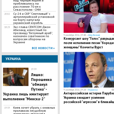
над Черным морем и
приближались на
расстояние 70 км к
Севастополю - СМИ
Су-24 и СКР "Сметливый" с
20:02
артиллерийской установкой
на борту напугали
украинский корабль
Экс-глава CENTCOM Джон
18:23
Абизаид, известный по
прозвищу "Безумный араб",
9 сентября 2016, 19:48 —
Шоу-бизнес
назначен советником по
Конкурсант шоу "Голос" разрыда
вопросам обороны на
Украине
после исполнения песни "борода
женщины" Кончиты Вурст
ВСЕ НОВОСТИ »
УКРАИНА
19:59
Ляшко:
Порошенко
"обманул
Путина" -
9 сентября 2016, 19:28 —
Украина
Антироссийская истерия Парубия
Украина лишь имитирует
Украина ожидает усиления
выполнение "Минска-2"
российской "агрессии" в ближай
месяцы
Киев хочет убрать с книжных
19:59
прилавков неудобную
литературу авторства