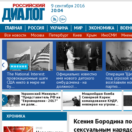
9 сентября 2016
20:04
ГЛАВНАЯ
РОССИЯ
УКРАИНА
МИР
ЭКОНОМИКА
ВОЕН
Все новости
Москва
Петербург
Киев
Крым
ИноСМИ
Мнен
мнение
The National Interest:
Официально: известно
Операция "Щи
провокационные шаги
имя нового детского
под угрозой: 
США никто в мире не
омбудсмена - на
возглавили но
бу...
должност...
партиз...
Украинский Минкульт:
Мощнейшая бомба
"Представитель РФ на
Северной Кореи:
"Евровидении - 2017"
командование КНДР,
не долж...
невзирая на угрозы ...
ХРОНИКА
Ксения Бородина по
сексуальным наряд
09:00