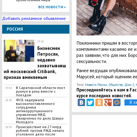
ВСЕ НОВОСТИ »
Добавить рекламное обьявление
РОССИЯ
19:42
Поклонники пришли в востор
Бизнесмен
комплиментами касаемо ее и
Петросян,
раз заявили, что для них Бо
недавно
сексуальности.
захватывавш
Ранее ведущая опубликовал
ий московский Citibank,
Марусей, который оценили е
признан вменяемым
Теги:
Новости России
,
Общество
,
Дом-2
,
В Саратовской области мост
19:04
Присоединяйтесь к нам в Face
рухнул в реку вместе с
поездом
курсе последних новостей.
ФСБ задержала
18:58
В з
высокопоставленного
сотрудника
антикоррупционного
управления МВД
Захарченко по делу Шакро
Молодого
Происшествие на 27 млрд
18:39
рублей: против РЖД начато
уголовное дело после