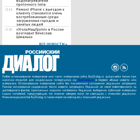
водонагреватели
проточного типа
Ремонт iPhone с выездом к
13:14
клиенту становится очень
востребованным среди
загруженных городов и
занятых людей
«УгольМашГрупп» в России
17:30
возглавит Вячеслав
Шмалько
ВСЕ НОВОСТИ »
Любое использование материалов или части материалов сайта RusDialog.ru допускается только при
наличии открытой для индексации гиперссылки на
RusDialog.ru
в первом абзаце новости или
материала. Использование материалов сайта без письменного соглашения редакции запрещено.
Полное копирование содержания текста новости запрещено. Редакция не несет ответственности за
достоверность фактов, присланных нашими читателями. Редакция выборочно публикует материалы
наших читателей, предупреждая, что мнения авторов могут не совпадать с мнением редакции.
Мнение журналистов RusDialog.ru также может не совпадать с позицией редакции.