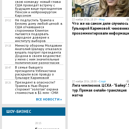
свою команду: новый глава
США проведет встречу с
будущим вице-президентом
Пенсом и нейрохирургом
Карсоном
22 ноября 2016, 18:19 —
Мир
Не подпустить Трампа к
19:52
Что же на самом деле случилось
Белому дому любой ценой: в
США отчаявшиеся
Гульнарой Каримовой: чиновник
сторонники Клинтон
прокомментировали информац
пытаются подорвать
народное доверие к
об убийстве дочери экс-главы
институту выборов
Узбекистана
Министр обороны Молдавии
19:18
Анатолий Шалару отказался
вешать портрет президента
Додона в своем ведомстве:
у меня с ним значительные
политические разногласия
В семье бывшего
18:47
президента Узбекистана
раскрыли всю правду о
Гульнаре Каримовой
22 ноября 2016, 18:00 —
Спорт
Президент в опасности?
18:26
Лига чемпионов. ЦСКА - "Байер". 
Трампа в Нью-Йорке
сторожит "золотая" охрана
тур. Прямая онлайн-трансляция
стоимостью в $1 млн - СМИ
матча
ВСЕ НОВОСТИ »
ШОУ-БИЗНЕС
20:15