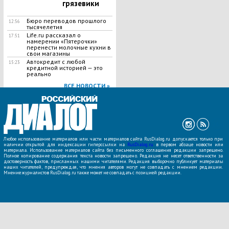
грязевики
Бюро переводов прошлого
12:56
тысячелетия
Life.ru рассказал о
17:51
намерении «Пятерочки»
перенести молочные кухни в
свои магазины
Автокредит с любой
15:23
кредитной историей — это
реально
ВСЕ НОВОСТИ »
Любое использование материалов или части материалов сайта RusDialog.ru допускается только при
наличии открытой для индексации гиперссылки на
RusDialog.ru
в первом абзаце новости или
материала. Использование материалов сайта без письменного соглашения редакции запрещено.
Полное копирование содержания текста новости запрещено. Редакция не несет ответственности за
достоверность фактов, присланных нашими читателями. Редакция выборочно публикует материалы
наших читателей, предупреждая, что мнения авторов могут не совпадать с мнением редакции.
Мнение журналистов RusDialog.ru также может не совпадать с позицией редакции.