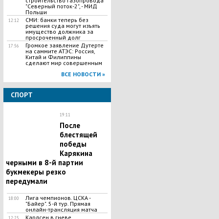
строительство газопровода
"Северный поток-2", - МИД
Польши
СМИ: банки теперь без
12:12
решения суда могут изъять
имущество должника за
просроченный долг
Громкое заявление Дутерте
17:56
на саммите АТЭС: Россия,
Китай и Филиппины
сделают мир совершенным
ВСЕ НОВОСТИ »
СПОРТ
19:11
После
блестящей
победы
Карякина
черными в 8-й партии
букмекеры резко
передумали
Лига чемпионов. ЦСКА -
18:00
"Байер". 5-й тур. Прямая
онлайн-трансляция матча
Карлсен в гневе
12:25