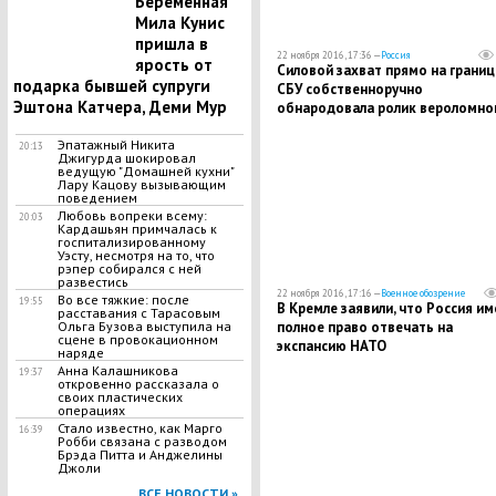
Беременная
Мила Кунис
пришла в
22 ноября 2016, 17:36 —
Россия
ярость от
Силовой захват прямо на границ
подарка бывшей супруги
СБУ собственноручно
Эштона Катчера, Деми Мур
обнародовала ролик вероломно
похищения крымских военных
Эпатажный Никита
20:13
Джигурда шокировал
ведущую "Домашней кухни"
Лару Кацову вызывающим
поведением
Любовь вопреки всему:
20:03
Кардашьян примчалась к
госпитализированному
Уэсту, несмотря на то, что
рэпер собирался с ней
развестись
22 ноября 2016, 17:16 —
Военное обозрение
Во все тяжкие: после
19:55
В Кремле заявили, что Россия им
расставания с Тарасовым
полное право отвечать на
Ольга Бузова выступила на
сцене в провокационном
экспансию НАТО
наряде
Анна Калашникова
19:37
откровенно рассказала о
своих пластических
операциях
Стало известно, как Марго
16:39
Робби связана с разводом
Брэда Питта и Анджелины
Джоли
ВСЕ НОВОСТИ »