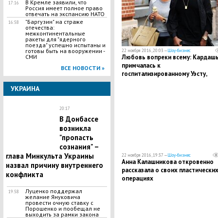
В Кремле заявили, что
17:16
Россия имеет полное право
отвечать на экспансию НАТО
"Баргузин" на страже
16:58
отечества:
межконтинентальные
ракеты для "ядерного
поезда" успешно испытаны и
готовы быть на вооружении -
22 ноября 2016, 20:03 —
Шоу-бизнес
Любовь вопреки всему: Кардаш
СМИ
примчалась к
ВСЕ НОВОСТИ »
госпитализированному Уэсту,
несмотря на то, что рэпер
УКРАИНА
собирался с ней развестись
20:17
В Донбассе
возникла
"пропасть
сознания" –
глава Минкульта Украины
22 ноября 2016, 19:37 —
Шоу-бизнес
Анна Калашникова откровенно
назвал причину внутреннего
рассказала о своих пластически
конфликта
операциях
Луценко поддержал
19:58
желание Януковича
провести очную ставку с
Порошенко и пообещал не
выходить за рамки закона