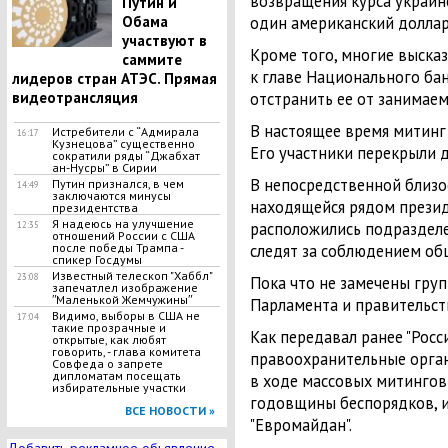
возвращения курса украинс
Путин и
один американский доллар
Обама
участвуют в
Кроме того, многие выска
саммите
к главе Национального бан
лидеров стран АТЭС. Прямая
отстранить ее от занимае
видеотрансляция
В настоящее время митинг
Истребители с “Адмирала
16:17
Кузнецова” существенно
Его участники перекрыли 
сократили ряды “Джабхат
ан-Нусры” в Сирии
В непосредственной близо
Путин признался, в чем
14:49
заключаются минусы
находящейся рядом прези
президентства
Я надеюсь на улучшение
расположились подразделе
12:35
отношений России с США
следят за соблюдением об
после победы Трампа -
спикер Госдумы
Известный телескоп "Хаббл"
23:08
Пока что не замечены гру
запечатлел изображение
ʺМаленькой Жемчужиныʺ
Парламента и правительст
Видимо, выборы в США не
17:04
такие прозрачные и
Как передавал ранее "Росс
открытые, как любят
говорить, - глава комитета
правоохранительные орг
Совфеда о запрете
дипломатам посещать
в ходе массовых митингов
избирательные участки
годовщины беспорядков, и
ВСЕ НОВОСТИ »
"Евромайдан".