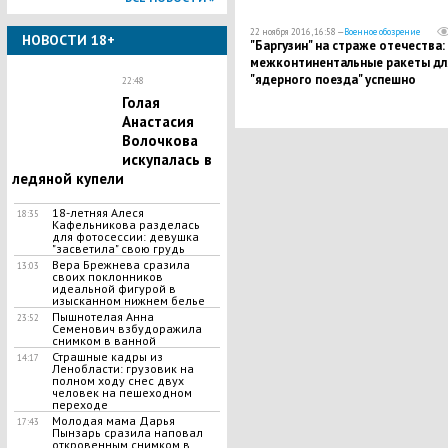
22 ноября 2016, 16:58 —
Военное обозрение
НОВОСТИ 18+
"Баргузин" на страже отечества:
межконтинентальные ракеты дл
"ядерного поезда" успешно
22:48
испытаны и готовы быть на
Голая
вооружении - СМИ
Анастасия
Волочкова
искупалась в
ледяной купели
18-летняя Алеся
18:35
Кафельникова разделась
для фотосессии: девушка
"засветила" свою грудь
Вера Брежнева сразила
13:03
своих поклонников
идеальной фигурой в
изысканном нижнем белье
Пышнотелая Анна
23:52
Семенович взбудоражила
снимком в ванной
Страшные кадры из
14:17
Ленобласти: грузовик на
полном ходу снес двух
человек на пешеходном
переходе
Молодая мама Дарья
17:43
Пынзарь сразила наповал
откровенным снимком в