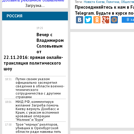
Добавить рекламное обьявление
Теги:
,
,
Новости Киева
Политика
Обществ
Загрузка...
Присоединяйтесь к нам в Fa
Telegram. Будьте в курсе п
РОССИЯ
В з
19:25
Вечер с
Владимиром
Соловьевым
от
22.11.2016: прямая онлайн-
трансляция политического
шоу
Путин своим указом
18:51
официально засекретил
сведения в области военно-
технического
сотрудничества с другими
странами
МИД РФ, комментируя
18:06
желание Загреба помочь
Киеву вернуть Донбасс и
Крым, с ужасом вспомнил
кровавые операции
"Молния" и "Буря"
Трое "черных" риэлторов,
17:58
убивших в Оренбургской
области ради наживы пять