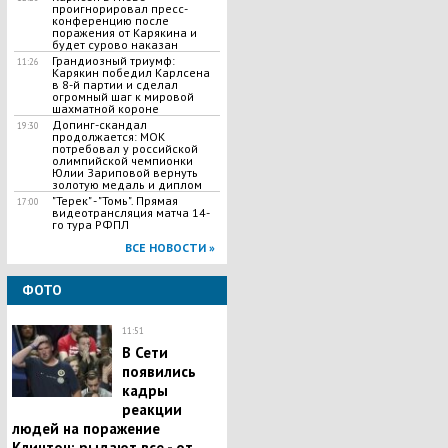
проигнорировал пресс-
конференцию после
поражения от Карякина и
будет сурово наказан
Грандиозный триумф:
11:26
Карякин победил Карлсена
в 8-й партии и сделал
огромный шаг к мировой
шахматной короне
Допинг-скандал
19:30
продолжается: МОК
потребовал у российской
олимпийской чемпионки
Юлии Зариповой вернуть
золотую медаль и диплом
"Терек" - "Томь". Прямая
17:00
видеотрансляция матча 14-
го тура РФПЛ
ВСЕ НОВОСТИ »
ФОТО
11:51
В Сети
появились
кадры
реакции
людей на поражение
Клинтон: рыдают все - от