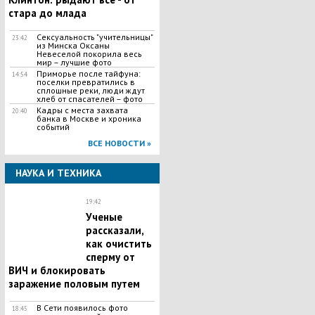
стара до млада
Сексуальность "учительницы"
23:42
из Минска Оксаны
Невеселой покорила весь
мир – лучшие фото
Приморье после тайфуна:
14:54
поселки превратились в
сплошные реки, люди ждут
хлеб от спасателей – фото
Кадры с места захвата
20:40
банка в Москве и хроника
событий
ВСЕ НОВОСТИ »
НАУКА И ТЕХНИКА
19:42
Ученые
рассказали,
как очистить
сперму от
ВИЧ и блокировать
заражение половым путем
В Сети появилось фото
18:45