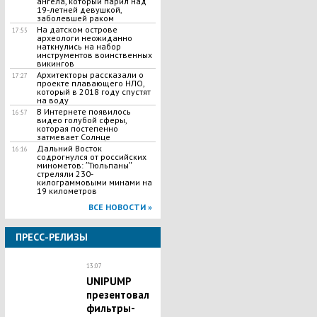
ангела, который парил над
19-летней девушкой,
заболевшей раком
На датском острове
17:55
археологи неожиданно
наткнулись на набор
инструментов воинственных
викингов
Архитекторы рассказали о
17:27
проекте плавающего НЛО,
который в 2018 году спустят
на воду
В Интернете появилось
16:57
видео голубой сферы,
которая постепенно
затмевает Солнце
Дальний Восток
16:16
содрогнулся от российских
минометов: ʺТюльпаныʺ
стреляли 230-
килограммовыми минами на
19 километров
ВСЕ НОВОСТИ »
ПРЕСС-РЕЛИЗЫ
13:07
UNIPUMP
презентовал
фильтры-