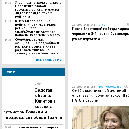
Украинцы не желают видеть
19:33
Порошенко главой
государства: стал известен
лидер президентского
рейтинга
В Чернигове военные
13:14
поймали трех украинцев,
22 ноября 2016, 19:11 —
Спорт
решивших со
После блестящей победы Каряк
страйкбольным оружием
черными в 8-й партии букмекер
попасть на армейскую базу
резко передумали
Сбербанк раскрыл
10:35
официальные подробности
разгрома офиса в Киеве:
радикалы уничтожили
технику и даже банкоматы
ВСЕ НОВОСТИ »
МИР
20:24
22 ноября 2016, 18:34 —
Военное обозрение
Эрдоган
Су-35 с выключенной системой
обвинил
опознавания облетел вокруг ПВ
НАТО в Европе
Клинтон в
связях с
путчистом Гюленом и
порадовался победе Трампа
Трамп активно формирует
20:07