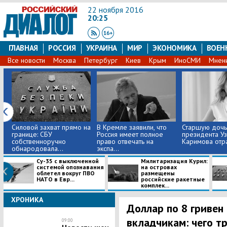
22 ноября 2016
20:25
ГЛАВНАЯ
РОССИЯ
УКРАИНА
МИР
ЭКОНОМИКА
ВОЕН
Все новости
Москва
Петербург
Киев
Крым
ИноСМИ
Мнен
Силовой захват прямо на
В Кремле заявили, что
Старшую дочь
границе: СБУ
Россия имеет полное
президента Уз
собственноручно
право отвечать на
Каримова отрав
обнародовала...
экспа...
Су-35 с выключенной
Милитаризация Курил:
системой опознавания
на островах
облетел вокруг ПВО
размещены
НАТО в Евр...
российские ракетные
комплек...
ХРОНИКА
Доллар по 8 гривен 
вкладчикам: чего т
09:00