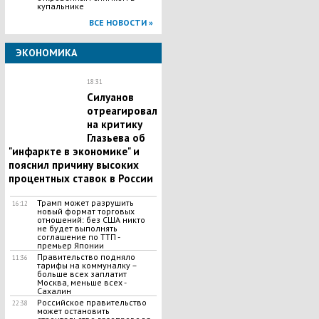
купальнике
ВСЕ НОВОСТИ »
ЭКОНОМИКА
18:31
Силуанов
отреагировал
на критику
Глазьева об
"инфаркте в экономике" и
пояснил причину высоких
процентных ставок в России
Трамп может разрушить
16:12
новый формат торговых
отношений: без США никто
не будет выполнять
соглашение по ТТП -
премьер Японии
Правительство подняло
11:36
тарифы на коммуналку –
больше всех заплатит
Москва, меньше всех -
Сахалин
Российское правительство
22:38
может остановить