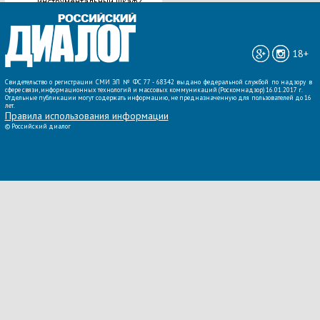
инструментальный шкаф?
ВСЕ НОВОСТИ »
18+
Свидетельство о регистрации СМИ ЭЛ № ФС 77 - 68342 выдано федеральной службой по надзору в
сфере связи, информационных технологий и массовых коммуникаций (Роскомнадзор) 16.01.2017 г.
Отдельные публикации могут содержать информацию, не предназначенную для пользователей до 16
лет.
Правила использования информации
©
Российский диалог