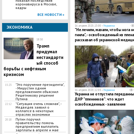
показал последствия
коронавируса в Москве,
кадры
ВСЕ НОВОСТИ »
16 апреля 2020, 13:00 —
Украина
ЭКОНОМИКА
"Не лечили, мазали, чтобы нога н
гнила", - освобожденный из плен
рассказал об украинской медиц
18:30
Трамп
придумал
нестандартн
ый способ
борьбы с нефтяным
кризисом
"Это поручение президента",
15:23
- Мишустин одним
16 апреля 2020, 12:03 —
Украина
предложением объяснил
Украина не отпустила переданны
Решетникову решение
Путина
ДНР "пленников": что ждет
"Ситуация очень сложная", -
освобожденных - заявление
22:12
Медведев заявил о
Кириленко
коллапсе в некоторых
отраслях экономики
Путин поручил
20:18
правительству помочь
предприятиям выплатить
зарплаты в апреле и мае