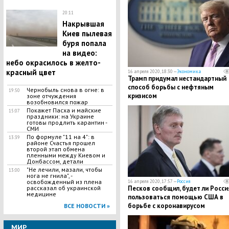
20:11
Накрывшая
Киев пылевая
буря попала
на видео:
небо окрасилось в желто-
красный цвет
16 апреля 2020, 18:30 —
Экономика
Трамп придумал нестандартный
способ борьбы с нефтяным
​Чернобыль снова в огне: в
19:50
кризисом
зоне отчуждения
возобновился пожар
​Покажет Пасха и майские
15:07
праздники: на Украине
готовы продлить карантин -
СМИ
​По формуле "11 на 4": в
13:39
районе Счастья прошел
второй этап обмена
пленными между Киевом и
Донбассом, детали
"Не лечили, мазали, чтобы
13:00
нога не гнила", -
освобожденный из плена
16 апреля 2020, 17:57 —
Россия
рассказал об украинской
Песков сообщил, будет ли Росси
медицине
пользоваться помощью США в
борьбе с коронавирусом
ВСЕ НОВОСТИ »
МИР