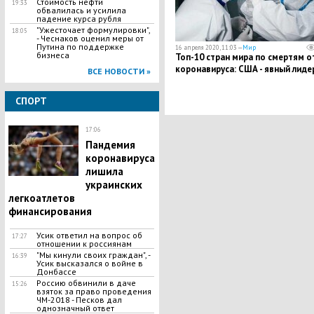
Стоимость нефти
19:33
обвалилась и усилила
падение курса рубля
"Ужесточает формулировки",
18:05
- Чеснаков оценил меры от
Путина по поддержке
16 апреля 2020, 11:03 —
Мир
бизнеса
Топ-10 стран мира по смертям о
коронавируса: США - явный лиде
ВСЕ НОВОСТИ »
СПОРТ
17:06
Пандемия
коронавируса
лишила
украинских
легкоатлетов
финансирования
Усик ответил на вопрос об
17:27
отношении к россиянам
"Мы кинули своих граждан", -
16:39
Усик высказался о войне в
Донбассе
Россию обвинили в даче
15:26
взяток за право проведения
ЧМ-2018 - Песков дал
однозначный ответ