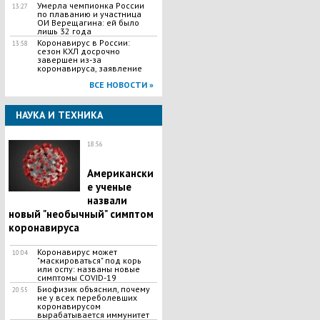
Умерла чемпионка России
13:27
по плаванию и участница
ОИ Верещагина: ей было
лишь 32 года
Коронавирус в России:
13:58
сезон КХЛ досрочно
завершен из-за
коронавируса, заявление
ВСЕ НОВОСТИ »
НАУКА И ТЕХНИКА
18:56
Американски
е ученые
назвали
новый "необычный" симптом
коронавируса
Коронавирус может
10:04
"маскироваться" под корь
или оспу: названы новые
симптомы COVID-19
Биофизик объяснил, почему
20:55
не у всех переболевших
коронавирусом
вырабатывается иммунитет