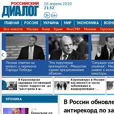
16 апреля 2020
21:32
18+
ГЛАВНАЯ
РОССИЯ
УКРАИНА
МИР
ЭКОНОМИКА
ВОЕН
Все новости
Москва
Киев
Крым
ИноСМИ
Мнение
Гороско
Песков ответил на
"Это поручение
"Ситуация оче
вопрос о переносе
президента", - Мишустин
сложная", - М
Парада Победы
одним предложением
заявил о колл
объясни...
некоторы...
В Красноярске
Коронавирус в Москве:
задержан готовивший
как меняется число
теракт подросток - до
заболевших и
"расстрела в ш...
выздоровевших - ...
ХРОНИКА
В России обновл
антирекорд по з
16:33
Гороскоп от