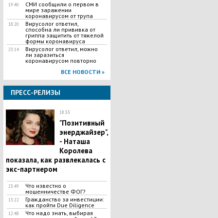
СМИ сообщили о первом в
19:40
мире заражении
коронавирусом от трупа
Вирусолог ответил,
18:20
способна ли прививка от
гриппа защитить от тяжелой
формы коронавируса
Вирусолог ответил, можно
23:14
ли заразиться
коронавирусом повторно
ВСЕ НОВОСТИ »
ПРЕСС-РЕЛИЗЫ
18:33
"Позитивный
энерджайзер",
- Наташа
Королева
показала, как развлекалась с
экс-партнером
Что известно о
23:49
мошенничестве ФОГ?
Гражданство за инвестиции:
13:22
как пройти Due Diligence
​Что надо знать, выбирая
12:48