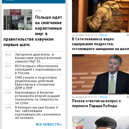
19:01
​Польша идет
на смягчение
карантинных
мер: в
16 апреля 2020, 16:55 —
Россия
правительстве озвучили
В Сети появилось видео
задержания подростка,
первые шаги
готовившего нападение на школ
Красноярске
Загорелся двигатель - в
18:22
Казахстане рухнул военный
самолет МиГ-31
​ВОЗ всерьез обеспокоена
18:17
ситуацией с коронавирусом
в России
СМИ узнали о подготовке
17:18
решительных действий
Евросоюза в отношении
ДНР и ЛНР
Коронавирус в Бельгии:
17:04
установлен второй худший
16 апреля 2020, 16:31 —
Россия
показатель по смертности
Песков ответил на вопрос о
за сутки
переносе Парада Победы
В Белоруссии уже более 4
14:46
тыс. заболевших
коронавирусом, скончались
40 человек
ВСЕ НОВОСТИ »