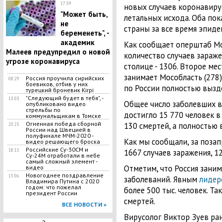
17:59
новых случаев коронавиру
"Может быть,
летальных исхода. Оба пок
не
страны за все время эпиде
беременеть", -
академик
Как сообщает оперштаб Мо
Малеев предупредил о новой
количество случаев зараж
угрозе коронавируса
столице - 1306. Второе ме
занимает Мособласть (278), 
Россия проучила сирийских
08:29
боевиков, отбив у них
по России полностью вызд
турецкий броневик Kirpi
"Следующий будет в тебя", -
13:03
Общее число заболевших в
опубликовано видео
стрельбы по
достигло 15 770 человек в
коммунальщикам в Томске
Огненная победа сборной
130 смертей, а полностью 
20:25
России над Швецией в
полуфинале МЧМ-2020 -
Как мы сообщали, за поза
видео решающего броска
Российские Су-30СМ и
18:15
1667 случаев заражения, 1
Су-24М отработали в небе
самый сложный элемент -
Отметим, что Россия заним
видео
Новогоднее поздравление
15:06
заболеваний. Явным
лиде
Владимира Путина с 2020
годом: что пожелал
более 500 тыс. человек. Т
президент России
смертей.
ВСЕ НОВОСТИ »
Вирусолог Виктор Зуев ране