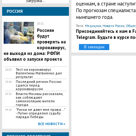
Загрузка...
оценкам, в стране наступи
По прогнозам специалиста
РОССИЯ
нынешнего года.
20:32
Теги:
,
,
Медицина
Новости России
Общес
Россиян
Присоединяйтесь к нам в Fa
будут
Telegram. Будьте в курсе п
проверять на
В закладки
коронавирус,
не выходя из дома: РФПИ
объявил о запуске проекта
Тест на коронавирус
20:05
Валентины Матвиенко дал
результат
Последний регион России
19:42
сдался перед
коронавирусом
Власти Москвы рассказали,
19:35
как соблюдают
самоизоляцию жители
города
"Риски не дают мне права..."
19:10
- Путин определил судьбу
парада Победы
ВСЕ НОВОСТИ »