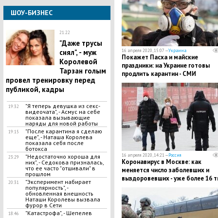
ШОУ-БИЗНЕС
21:22
"Даже трусы
снял", - муж
16 апреля 2020, 15:07 —
Украина
​Покажет Пасха и майские
Королевой
праздники: на Украине готовы
Тарзан голым
продлить карантин - СМИ
провел тренировку перед
публикой, кадры
"Я теперь девушка из секс-
19:32
видеочата", - Асмус на себе
показала вызывающие
наряды для новой работы
"После карантина я сделаю
19:15
еще", - Наташа Королева
показала себя после
ботокса
16 апреля 2020, 14:21 —
Россия
"Недостаточно хороша для
23:29
Коронавирус в Москве: как
них", - Седокова призналась,
что ее часто "отшивали" в
меняется число заболевших и
прошлом
выздоровевших - уже более 16 т
"Эксперимент набирает
20:31
случаев
популярность", -
обновленная внешность
Наташи Королевы вызвала
фурор в Сети
"Катастрофа", - Шепелев
18:46