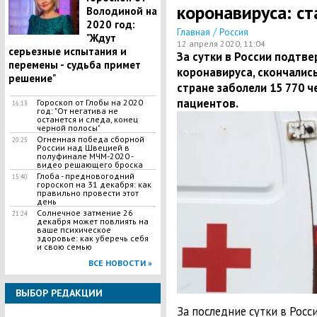
коронавируса: ст
Володиной на
2020 год:
/
Главная
Россия
"Ждут
12 апреля 2020, 11:04
серьезные испытания и
За сутки в России подтв
перемены - судьба примет
коронавируса, скончались
решение"
стране заболели 15 770 ч
пациентов.
Гороскоп от Глобы на 2020
16:13
год: "От негатива не
останется и следа, конец
черной полосы"
Огненная победа сборной
20:25
России над Швецией в
полуфинале МЧМ-2020 -
видео решающего броска
Глоба - предновогодний
15:40
гороскоп на 31 декабря: как
правильно провести этот
день
Солнечное затмение 26
21:24
декабря может повлиять на
ваше психическое
здоровье: как уберечь себя
и свою семью
ВСЕ НОВОСТИ »
ВЫБОР РЕДАКЦИИ
За последние сутки в Рос