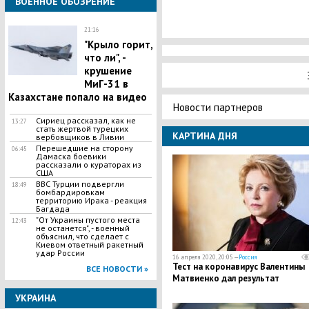
ВОЕННОЕ ОБОЗРЕНИЕ
21:16
"Крыло горит,
что ли", -
крушение
МиГ-31 в
Казахстане попало на видео
Новости партнеров
Сириец рассказал, как не
13:27
стать жертвой турецких
КАРТИНА ДНЯ
вербовщиков в Ливии
Перешедшие на сторону
06:45
Дамаска боевики
рассказали о кураторах из
США
ВВС Турции подвергли
18:49
бомбардировкам
территорию Ирака - реакция
Багдада
"От Украины пустого места
12:43
не останется", - военный
объяснил, что сделает с
Киевом ответный ракетный
удар России
16 апреля 2020, 20:05 —
Россия
Тест на коронавирус Валентины
ВСЕ НОВОСТИ »
Матвиенко дал результат
УКРАИНА