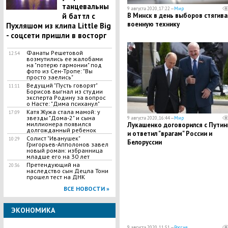
танцевальны
9 августа 2020, 17:22 —
Мир
В Минск в день выборов стягив
й баттл с
военную технику
Пухляшом из клипа Little Big
- соцсети пришли в восторг
Фанаты Решетовой
12:54
возмутились ее жалобами
на "потерю гармонии" под
фото из Сен-Тропе: "Вы
просто заелись"
Ведущий "Пусть говорят"
11:11
Борисов выгнал из студии
эксперта Родину за вопрос
о Насте: "Дима психанул"
​Катя Жужа стала мамой: у
17:09
звезды "Дома-2" и сына
9 августа 2020, 16:44 —
Мир
миллионера появился
Лукашенко договорился с Пути
долгожданный ребенок
и ответил "врагам" России и
Солист "Иванушек"
10:29
Белоруссии
Григорьев-Апполонов завел
новый роман: избранница
младше его на 30 лет
​Претендующий на
20:36
наследство сын Децла Тони
прошел тест на ДНК
ВСЕ НОВОСТИ »
ЭКОНОМИКА
9 августа 2020, 11:51 —
Россия