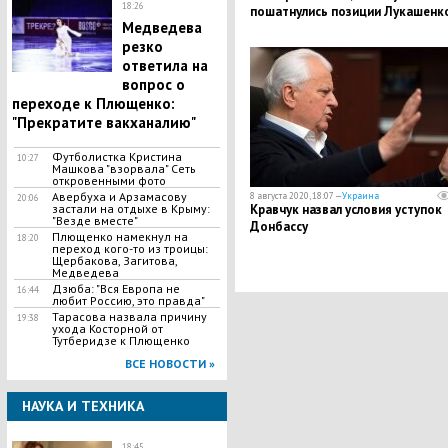
18:26
пошатнулись позиции Лукашенк
Медведева
резко
ответила на
вопрос о
переходе к Плющенко:
"Прекратите вакханалию"
Футболистка Кристина
10:27
Машкова "взорвала" Сеть
откровенными фото
Авербуха и Арзамасову
8 августа 2020, 18:07 —
Украина
20:06
Кравчук назвал условия уступок
застали на отдыхе в Крыму:
"Везде вместе"
Донбассу
Плющенко намекнул на
18:20
переход кого-то из троицы:
Щербакова, Загитова,
Медведева
Дзюба: "Вся Европа не
16:44
любит Россию, это правда"
Тарасова назвала причину
19:38
ухода Косторной от
Тутберидзе к Плющенко
ВСЕ НОВОСТИ »
НАУКА И ТЕХНИКА
18:45