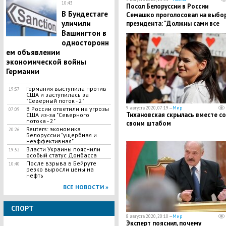
10:43
Посол Белоруссии в России
В Бундестаге
Семашко проголосовал на выбо
уличили
президента: "Должны сами все
определить"
Вашингтон в
односторонн
ем объявлении
экономической войны
Германии
Германия выступила против
19:37
США и заступилась за
"Северный поток - 2"
9 августа 2020, 07:19 —
Мир
В России ответили на угрозы
07:09
Тихановская скрылась вместе со
США из-за "Северного
потока - 2"
своим штабом
Reuters: экономика
20:26
Белоруссии "ущербная и
неэффективная"
Власти Украины пояснили
19:52
особый статус Донбасса
После взрыва в Бейруте
10:40
резко выросли цены на
нефть
ВСЕ НОВОСТИ »
СПОРТ
8 августа 2020, 20:10 —
Мир
Эксперт пояснил, почему