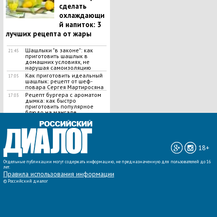
сделать
охлаждающи
й напиток: 3
лучших рецепта от жары
Шашлыки "в законе": как
21:45
приготовить шашлык в
домашних условиях, не
нарушая самоизоляцию
Как приготовить идеальный
17:05
шашлык​: рецепт от шеф-
повара Сергея Мартиросяна
Рецепт бургера с ароматом
17:03
дымка: как быстро
приготовить популярное
блюдо на мангале
ВСЕ НОВОСТИ »
18+
Отдельные публикации могут содержать информацию, не предназначенную для пользователей до 16
лет.
Правила использования информации
©
Российский диалог