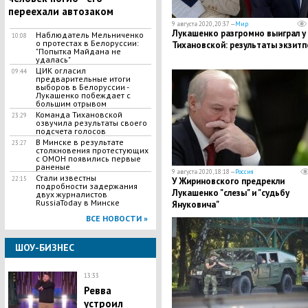
переехали автозаком
9 августа 2020, 20:37 —
Мир
Лукашенко разгромно выиграл у
Наблюдатель Мельниченко
10:08
о протестах в Белоруссии:
Тихановской: результаты экзитп
"Попытка Майдана не
удалась"
ЦИК огласил
09:44
предварительные итоги
выборов в Белоруссии -
Лукашенко побеждает с
большим отрывом
Команда Тихановской
23:29
озвучила результаты своего
подсчета голосов
В Минске в результате
23:27
столкновения протестующих
с ОМОН появились первые
раненые
9 августа 2020, 18:18 —
Россия
​Стали известны
22:15
У Жириновского предрекли
подробности задержания
Лукашенко "слезы" и "судьбу
двух журналистов
RussiaToday в Минске
Януковича"
ВСЕ НОВОСТИ »
ШОУ-БИЗНЕС
13:33
Ревва
устроил