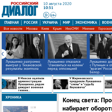
10 августа 2020
10:31
18+
ГЛАВНАЯ
РОССИЯ
УКРАИНА
МИР
ЭКОНОМИКА
ВОЕН
Все новости
Москва
Киев
Крым
ИноСМИ
Мнение
Гороско
Лукашенко разгромно
Лукашенко отказался
Лукашенко до
выиграл у Тихановской:
"становиться на колени"
с Путиным и о
результаты экзитпола
перед оппозицией
"врагам" Росси
Белор...
В Минске оцепили
У Жириновского
администрацию
предрекли Лукашенко
Лукашенко, рядом
"слезы" и "судьбу
дежурит военная
Януковича"
техник...
ХРОНИКА
Конец света: Пр
набирает оборот
11:38