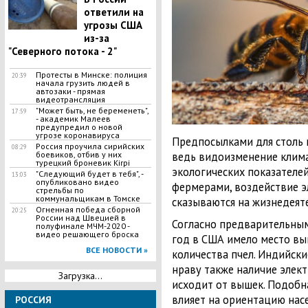
ответили на
угрозы США
из-за
"Северного потока - 2"
Протесты в Минске: полиция
20:39
начала грузить людей в
автозаки - прямая
видеотрансляция
"Может быть, не беременеть",
17:59
- академик Малеев
предупредил о новой
угрозе коронавируса
Предпосылками для столь 
Россия проучила сирийских
08:29
ведь видоизменение клима
боевиков, отбив у них
турецкий броневик Kirpi
экологических показателе
"Следующий будет в тебя", -
13:03
опубликовано видео
фермерами, воздействие э
стрельбы по
коммунальщикам в Томске
сказываются на жизнедеят
Огненная победа сборной
20:25
России над Швецией в
Согласно предварительны
полуфинале МЧМ-2020 -
видео решающего броска
год в США имело место вы
ВСЕ НОВОСТИ »
количества пчел. Индийски
нраву также наличие элек
Загрузка...
исходит от вышек. Подобн
влияет на ориентацию нас
РОССИЯ