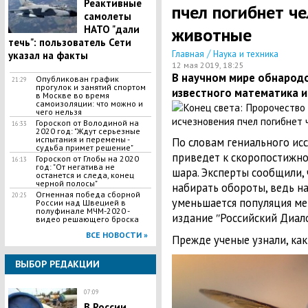
Реактивные
пчел погибнет че
самолеты
НАТО "дали
животные
течь": пользователь Сети
/
Главная
Наука и техника
указал на факты
12 мая 2019, 18:25
В научном мире обнарод
Опубликован график
21:29
прогулок и занятий спортом
известного математика и
в Москве во время
самоизоляции: что можно и
чего нельзя
Гороскоп от Володиной на
16:33
2020 год: "Ждут серьезные
испытания и перемены -
По словам гениального исс
судьба примет решение"
приведет к скоропостижно
Гороскоп от Глобы на 2020
16:13
год: "От негатива не
шара. Эксперты сообщили,
останется и следа, конец
черной полосы"
набирать обороты, ведь н
Огненная победа сборной
20:25
уменьшается популяция ме
России над Швецией в
полуфинале МЧМ-2020 -
издание ʺРоссийский Диало
видео решающего броска
ВСЕ НОВОСТИ »
Прежде ученые узнали, ка
ВЫБОР РЕДАКЦИИ
07:09
В России