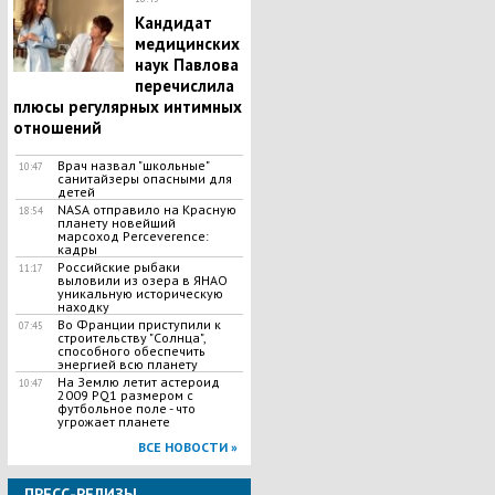
Кандидат
медицинских
наук Павлова
перечислила
плюсы регулярных интимных
отношений
Врач назвал "школьные"
10:47
санитайзеры опасными для
детей
​NASA отправило на Красную
18:54
планету новейший
марсоход Perceverence:
кадры
Российские рыбаки
11:17
выловили из озера в ЯНАО
уникальную историческую
находку
Во Франции приступили к
07:45
строительству "Солнца",
способного обеспечить
энергией всю планету
На Землю летит астероид
10:47
2009 PQ1 размером с
футбольное поле - что
угрожает планете
ВСЕ НОВОСТИ »
ПРЕСС-РЕЛИЗЫ