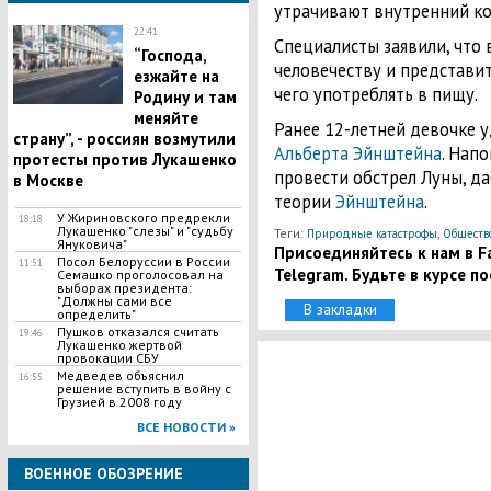
утрачивают внутренний ко
22:41
Специалисты заявили, что 
​“Господа,
человечеству и представи
езжайте на
чего употреблять в пищу.
Родину и там
меняйте
Ранее 12-летней девочке 
страну”, - россиян возмутили
Альберта Эйнштейна
. Нап
протесты против Лукашенко
провести обстрел Луны, да
в Москве
теории
Эйнштейна
.
У Жириновского предрекли
18:18
Лукашенко "слезы" и "судьбу
Теги:
,
Природные катастрофы
Обществ
Януковича"
Присоединяйтесь к нам в Fa
Посол Белоруссии в России
11:51
Telegram. Будьте в курсе п
Семашко проголосовал на
выборах президента:
"Должны сами все
В закладки
определить"
Пушков отказался считать
19:46
Лукашенко жертвой
провокации СБУ
Медведев объяснил
16:55
решение вступить в войну с
Грузией в 2008 году
ВСЕ НОВОСТИ »
ВОЕННОЕ ОБОЗРЕНИЕ