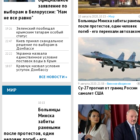
заявление по
выборам в Белоруссии: "Нам
10 августа 2020, 10:13 —
Мир
не все равно"
Больницы Минска забиты ранен
после протестов, один человек
Зеленский пообещал
19:26
погиб - его переехали автозаком
крымским татарам особый
статус
Киев принял скандальное
22:47
решение по выборам в
Донбассе
Украина назвала
22:22
единственное условие
поставок воды в Крым
Кравчук назвал условия
18:07
уступок Донбассу
ВСЕ НОВОСТИ »
9 августа 2020, 21:58 —
Военное обозрение
Су-27 прогнал от границ России
МИР
самолет США
10:13
Больницы
Минска
забиты
ранеными
после протестов, один
человек погиб - его