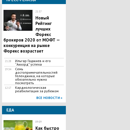
21:57
Новый
Рейтинг
лучших
Форекс
брокеров 2020 от МОФТ —
конкуренция на рынке
Форекс возрастает
Ильгар Гаджиев и его
21:28
“Аккорд” успеха
Семь
19:34
достопримечательностей
Геленджика, на которые
обязательно нужно
посмотреть
Кардиологическая
12:17
реабилитация за рубежом
ВСЕ НОВОСТИ »
ЕДА
09:09
Как быстро