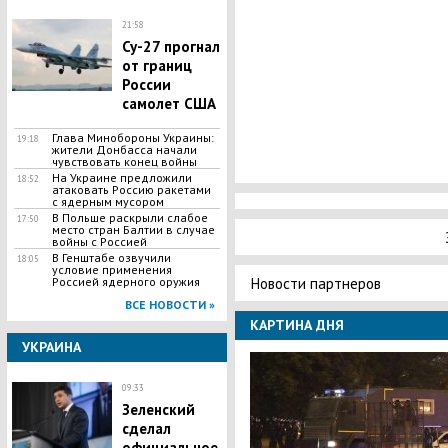
21:58
Су-27 прогнал
от границ
России
самолет США
Глава Минобороны Украины:
19:18
жители Донбасса начали
чувствовать конец войны
На Украине предложили
18:52
атаковать Россию ракетами
с ядерным мусором
В Польше раскрыли слабое
17:50
место стран Балтии в случае
войны с Россией
В Генштабе озвучили
18:05
условие применения
Новости партнеров
Россией ядерного оружия
ВСЕ НОВОСТИ »
КАРТИНА ДНЯ
УКРАИНА
09:33
Зеленский
сделал
официальное