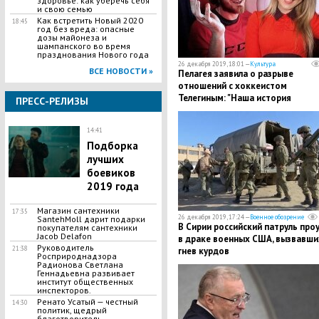
здоровье: как уберечь себя
и свою семью
Как встретить Новый 2020
18:45
год без вреда: опасные
дозы майонеза и
шампанского во время
празднования Нового года
26 декабря 2019, 18:01 —
Культура
ВСЕ НОВОСТИ »
Пелагея заявила о разрыве
отношений с хоккеистом
Телегиным: "Наша история
ПРЕСС-РЕЛИЗЫ
закончилась"
14:41
Подборка
лучших
боевиков
2019 года
Магазин сантехники
17:35
26 декабря 2019, 17:24 —
Военное обозрение
SantehMoll дарит подарки
В Сирии российский патруль про
покупателям сантехники
Jacob Delafon
в драке военных США, вызвавши
Руководитель
21:38
гнев курдов
Росприроднадзора
Радионова Светлана
Геннадьевна развивает
институт общественных
инспекторов.
Ренато Усатый — честный
14:30
политик, щедрый
благотворитель.