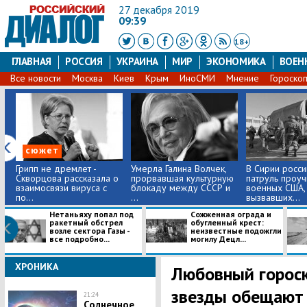
27 декабря 2019
09:39
18+
ГЛАВНАЯ
РОССИЯ
УКРАИНА
МИР
ЭКОНОМИКА
ВОЕН
Все новости
Москва
Киев
Крым
ИноСМИ
Мнение
Гороско
сюжет
Грипп не дремлет -
Умерла Галина Волчек,
В Сирии росси
Скворцова рассказала о
прорвавшая культурную
патруль проуч
взаимосвязи вируса с
блокаду между СССР и
военных США,
по...
...
вызвавших...
Нетаньяху попал под
​Сожженная ограда и
ракетный обстрел
обугленный крест:
возле сектора Газы -
неизвестные подожгли
все подробно...
могилу Децл...
ХРОНИКА
Любовный гороск
звезды обещают
21:24
Солнечное