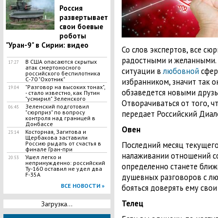
Россия
развертывает
свои боевые
роботы
"Уран-9" в Сирии: видео
Со слов экспертов, все сю
радостными и желанными.
В США опасаются скрытых
17:27
атак смертоносного
ситуации в
любовной
сфер
российского беспилотника
С-70 "Охотник"
избранником, значит так о
"Разговор на высоких тонах",
19:04
обзаведется новыми друзь
- стало известно, как Путин
"усмирил" Зеленского
Отворачиваться от того, чт
Зеленский подготовил
06:45
"сюрприз" по вопросу
передает Российский Диал
контроля над границей в
Донбассе
Овен
Косторная, Загитова и
23:14
Щербакова заставили
Россию рыдать от счастья в
Последний месяц текущего 
финале Гран-при
налаживании отношений со
​Ушел легко и
20:53
непринужденно: российский
определенно станете ближе
Ту-160 оставил не удел два
F-35A
душевных разговоров с лю
ВСЕ НОВОСТИ »
бояться доверять ему сво
Телец
Загрузка...