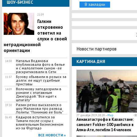
ШОУ-БИЗНЕС
В закладки
21:09
Галкин
откровенно
ответил на
слухи о своей
нетрадиционной
Новости партнеров
ориентации
Наталья Водянова
КАРТИНА ДНЯ
14:58
опубликовала фото в белье
и с малолетним сыном - ее
раскритиковали в Сети
Бузову объявили в розыск за
11:37
долги: ее ищут судебные
приставы
Волочкову заподозрили в
14:09
романе с эпатажным
Джигурдой: "Все идет к
шпагату"
​Разин резко высказался о
19:50
шоу Малахова про развод
Лолиты: "Понимаю ее боль"
27 декабря 2019, 08:20 —
Мир
​Кадыров вступился за
06:45
Авиакатастрофа в Казахстане:
Тимати после ссоры с
влиятельным бизнесменом
самолет Fokker-100 разбился в
из-за Фуртадо
Алма-Ате, погибли 14 человек
ВСЕ НОВОСТИ »