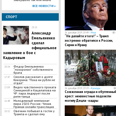
ВСЕ НОВОСТИ »
СПОРТ
23:15
​Александр
26 декабря 2019, 19:49 —
Мир
​“Не делайте этого!” – Трамп
Емельяненко
экстренно обратился к России,
сделал
Сирии и Ирану
официальное
заявление о бое с
Кадыровым
​Федор Емельяненко
20:34
“похоронил” собственного
брата
Смолов рассказал о долге
17:47
Кокорина: "Пока ни рубля не
отдал"
Видео чувственного проката
17:09
26 декабря 2019, 19:19 —
Культура
Синициной и Кацалапова на
​Сожженная ограда и обугленны
ЧР: пара лидирует после
крест: неизвестные подожгли
ритм-танца
могилу Децла - кадры
Молодежный чемпионат
16:48
мира 2020. Россия - Чехия.
Прямая онлайн-трансляция
Овечкин побывал в гостях у
10:32
Трампа и сделал ему