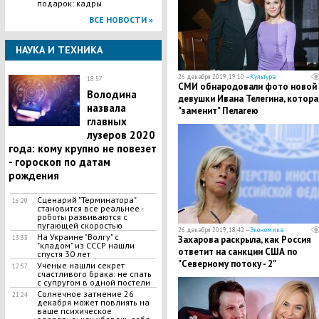
подарок: кадры
ВСЕ НОВОСТИ »
НАУКА И ТЕХНИКА
26 декабря 2019, 19:10 —
Культура
18:57
СМИ обнародовали фото новой
Володина
девушки Ивана Телегина, котора
назвала
"заменит" Пелагею
главных
лузеров 2020
года: кому крупно не повезет
- гороскоп по датам
рождения
Сценарий "Терминатора"
16:20
становится все реальнее -
роботы развиваются с
пугающей скоростью
26 декабря 2019, 18:42 —
Экономика
​На Украине "Волгу" с
13:33
​Захарова раскрыла, как Россия
"кладом" из СССР нашли
ответит на санкции США по
спустя 30 лет
"Северному потоку - 2"
Ученые нашли секрет
12:57
счастливого брака: не спать
с супругом в одной постели
Солнечное затмение 26
21:24
декабря может повлиять на
ваше психическое