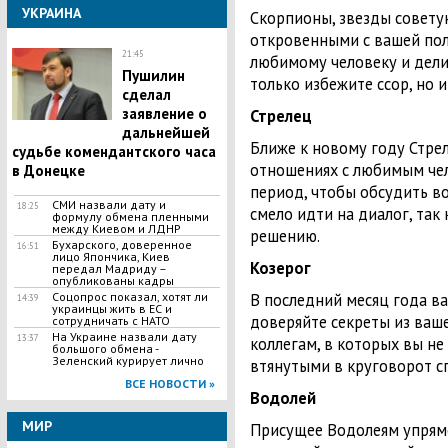
УКРАИНА
Скорпионы, звезды совету
откровенными с вашей пол
21:45
любимому человеку и делит
Пушилин
только избежите ссор, но и
сделал
заявление о
Стрелец
дальнейшей
Ближе к новому году Стре
судьбе комендантского часа
отношениях с любимым чел
в Донецке
период, чтобы обсудить в
СМИ назвали дату и
18:25
смело идти на диалог, так
формулу обмена пленными
между Киевом и ЛДНР
решению.
​Бухарского, доверенное
16:51
лицо Япончика, Киев
Козерог
передал Мадриду –
опубликованы кадры
​Соцопрос показал, хотят ли
В последний месяц года ва
14:39
украинцы жить в ЕС и
доверяйте секреты из ваш
сотрудничать с НАТО
На Украине назвали дату
13:37
коллегам, в которых вы не
большого обмена -
Зеленский курирует лично
втянутыми в круговорот сп
ВСЕ НОВОСТИ »
Водолей
МИР
Присущее Водолеям упрямс