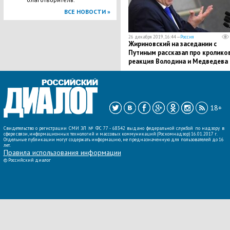
ВСЕ НОВОСТИ »
26 декабря 2019, 16:44 —
Россия
Жириновский на заседании с
Путиным рассказал про кроликов
реакция Володина и Медведева
бесценна
18+
Свидетельство о регистрации СМИ ЭЛ № ФС 77 - 68342 выдано федеральной службой по надзору в
сфере связи, информационных технологий и массовых коммуникаций (Роскомнадзор) 16.01.2017 г.
Отдельные публикации могут содержать информацию, не предназначенную для пользователей до 16
лет.
Правила использования информации
©
Российский диалог