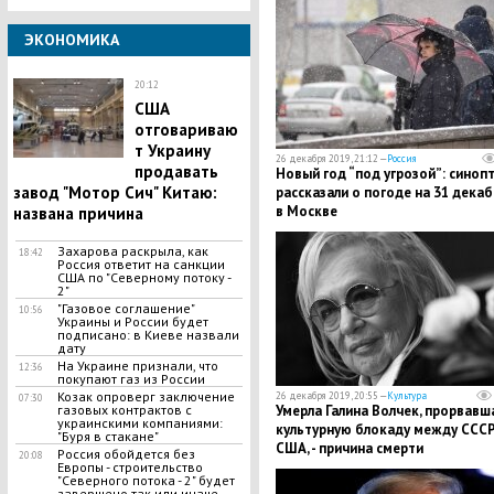
ЭКОНОМИКА
20:12
​США
отговариваю
т Украину
26 декабря 2019, 21:12 —
Россия
продавать
​Новый год “под угрозой”: синоп
завод "Мотор Сич" Китаю:
рассказали о погоде на 31 декаб
в Москве
названа причина
​Захарова раскрыла, как
18:42
Россия ответит на санкции
США по "Северному потоку -
2"
"Газовое соглашение"
10:56
Украины и России будет
подписано: в Киеве назвали
дату
На Украине признали, что
12:36
покупают газ из России
Козак опроверг заключение
26 декабря 2019, 20:55 —
Культура
07:30
газовых контрактов с
Умерла Галина Волчек, прорвавш
украинскими компаниями:
культурную блокаду между СССР
"Буря в стакане"
США, - причина смерти
Россия обойдется без
20:08
Европы - строительство
"Северного потока - 2" будет
завершено так или иначе