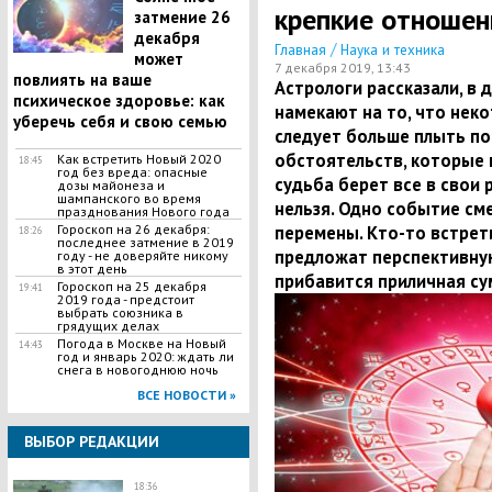
крепкие отношен
затмение 26
декабря
/
Главная
Наука и техника
может
7 декабря 2019, 13:43
повлиять на ваше
Астрологи рассказали, в
психическое здоровье: как
намекают на то, что нек
уберечь себя и свою семью
следует больше плыть по
обстоятельств, которые п
Как встретить Новый 2020
18:45
год без вреда: опасные
судьба берет все в свои 
дозы майонеза и
шампанского во время
нельзя. Одно событие сме
празднования Нового года
Гороскоп на 26 декабря:
перемены. Кто-то встрет
18:26
последнее затмение в 2019
предложат перспективную
году - не доверяйте никому
в этот день
прибавится приличная су
Гороскоп на 25 декабря
19:41
2019 года - предстоит
выбрать союзника в
грядущих делах
Погода в Москве на Новый
14:43
год и январь 2020: ждать ли
снега в новогоднюю ночь
ВСЕ НОВОСТИ »
ВЫБОР РЕДАКЦИИ
18:36