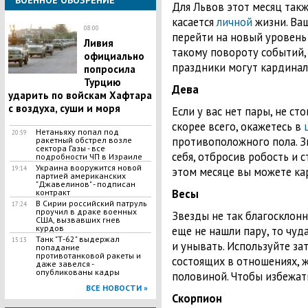
ВОЕННОЕ ОБОЗРЕНИЕ
Для Львов этот месяц такж
касается
личной
жизни. Ва
08:00
перейти на новый уровень 
Ливия
такому повороту событий,
официально
праздники могут кардинал
попросила
Турцию
Дева
ударить по войскам Хафтара
с воздуха, суши и моря
Если у вас нет пары, не ст
скорее всего, окажетесь в
Нетаньяху попал под
20:59
противоположного пола. З
ракетный обстрел возле
сектора Газы - все
себя, отбросив робость и с
подробности ЧП в Израиле
Украина вооружится новой
19:14
этом месяце вы можете ка
партией американских
"Джавелинов" - подписан
Весы
контракт
В Сирии российский патруль
17:24
проучил в драке военных
Звезды не так благосклонн
США, вызвавших гнев
курдов
еще не нашли пару, то чуда
​Танк "Т-62" выдержал
15:13
и унывать. Используйте за
попадание
противотанковой ракеты и
состоящих в отношениях, ж
даже завелся -
опубликованы кадры
половиной. Чтобы избежать
ВСЕ НОВОСТИ »
Скорпион