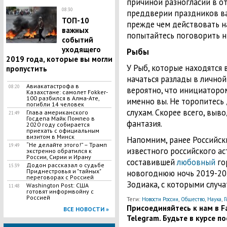
причиной разногласий в от
08:30
преддверии праздников ва
ТОП-10
прежде чем действовать н
важных
попытайтесь поговорить н
событий
уходящего
Рыбы
2019 года, которые вы могли
У Рыб, которые находятся 
пропустить
начаться разлады в личной
Авиакатастрофа в
08:20
вероятно, что инициаторо
Казахстане: самолет Fokker-
100 разбился в Алма-Ате,
именно вы. Не торопитесь
погибли 14 человек
слухам. Скорее всего, выво
Глава американского
21:49
Госдепа Майк Помпео в
фантазия.
2020 году собирается
приехать с официальным
визитом в Минск
Напомним, ранее Российск
​“Не делайте этого!” – Трамп
19:49
известного российского ас
экстренно обратился к
России, Сирии и Ирану
составившей
любовный
го
Додон рассказал о судьбе
15:39
Приднестровья и "тайных"
новогоднюю ночь 2019-202
переговорах с Россией
Зодиака, с которыми случа
Washington Post: США
11:48
готовят информвойну с
Россией
Теги:
,
,
,
Новости России
Общество
Наука
Г
Присоединяйтесь к нам в Fa
ВСЕ НОВОСТИ »
Telegram. Будьте в курсе п