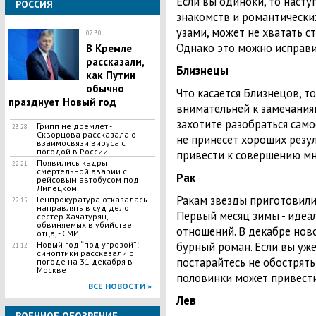
Если вы одиноки, то насту
РОССИЯ
знакомств и романтических
узами, может не хватать с
07:30
Однако это можно исправи
​В Кремле
рассказали,
Близнецы
как Путин
обычно
Что касается Близнецов, т
празднует Новый год
внимательней к замечания
захотите разобраться сам
Грипп не дремлет -
23:28
Скворцова рассказала о
не принесет хороших резул
взаимосвязи вируса с
погодой в России
привести к совершению м
​Появились кадры
22:21
смертельной аварии с
Рак
рейсовым автобусом под
Липецком
Ракам звезды приготовили
Генпрокуратура отказалась
22:15
направлять в суд дело
Первый месяц зимы - идеа
сестер Хачатурян,
обвиняемых в убийстве
отношений. В декабре нов
отца, - СМИ
​Новый год “под угрозой”:
бурный роман. Если вы уже
21:12
синоптики рассказали о
постарайтесь не обострять
погоде на 31 декабря в
Москве
половинки может привести
ВСЕ НОВОСТИ »
Лев