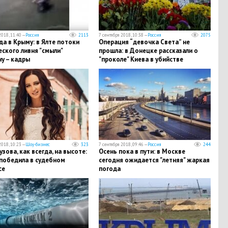
2018, 11:40 —
Россия
2113
7 сентября 2018, 10:38 —
Россия
2075
а в Крыму: в Ялте потоки
Операция “девочка Света” не
ского ливня "смыли"
прошла: в Донецке рассказали о
у – кадры
"проколе" Киева в убийстве
Захарченко
2018, 10:23 —
Шоу-бизнес
323
7 сентября 2018, 09:46 —
Россия
244
узова, как всегда, на высоте:
Осень пока в пути: в Москве
 победила в судебном
сегодня ожидается "летняя" жаркая
се
погода