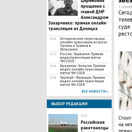
Церемония
прощания с
7 сентяб
главой ДНР
Сегод
Александром
телев
Захарченко: прямая онлайн-
суде
трансляция из Донецка
рест
Исторические переговоры:
23:46
онлайн-трансляция встречи
Путина и Трампа в
Хельсинки
Россия - Хорватия. Прямая
17:17
видеотрансляция матча
ЧМ-2018
Бразилия - Бельгия. Прямая
15:36
видео онлайн трансляция
матча ЧМ-2018
Уругвай - Франция. Прямая
15:30
видео онлайн трансляция
матча ЧМ-2018
ВСЕ НОВОСТИ »
ВЫБОР РЕДАКЦИИ
17:52
Стоит
Российские
на не
ракетоносцы
певиц