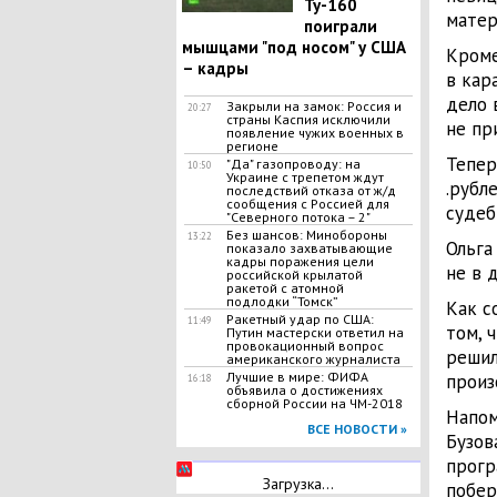
Ту-160
матер
поиграли
мышцами "под носом" у США
Кроме
– кадры
в кар
дело 
Закрыли на замок: Россия и
20:27
страны Каспия исключили
не пр
появление чужих военных в
регионе
Тепер
"Да" газопроводу: на
10:50
Украине с трепетом ждут
.рубл
последствий отказа от ж/д
сообщения с Россией для
судеб
"Северного потока – 2"
Без шансов: Минобороны
13:22
Ольга
показало захватывающие
кадры поражения цели
не в 
российской крылатой
ракетой с атомной
подлодки “Томск”
Как с
Ракетный удар по США:
11:49
том, 
Путин мастерски ответил на
провокационный вопрос
решил
американского журналиста
Лучшие в мире: ФИФА
произ
16:18
объявила о достижениях
сборной России на ЧМ-2018
Напом
ВСЕ НОВОСТИ »
Бузов
прогр
Загрузка...
побер