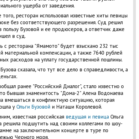
иального ущерба от заведения.
 того, ресторан использовал известные хиты певицы
аоке без соответствующего разрешения. Суд решил
в пользу Бузовой и ее продюсеров, а ответчик даже
ишел в суд.
ь с ресторана "Ямамото" будет взыскано 232 тыс
ей материальной компенсации, а также 7640 рублей
ных расходов на уплату государственной пошлины.
 Бузова сказала, что тут все дело в справедливости, а
деньгах.
ообщал ранее "Российский Диалог", стало известно о
что бывшая знаменитость "Дома-2" Алена Водонаева
а вмешаться в конфликтную ситуацию, которая
ошла у
Ольги Бузовой
и Наташи Королевой.
ним, известная российская
ведущая и певица
Ольга
а решила подшутить над своими коллегами по шоу-
амме на заключительном концерте в туре по
ежью Черного моря.