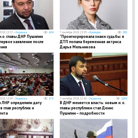
2018, 13:57 —
Украина
604
7 сентября 2018, 13:39 —
Культура
381
.о. главы ДНР Пушилин
"Проигнорировала знаки судьбы: в
первое заявление после
ДТП попала беременная актриса
ения
Дарья Мельникова
2018, 13:09 —
Украина
373
7 сентября 2018, 12:41 —
Украина
1005
и ЛНР определили дату
В ДНР меняется власть: новым и. о.
 глав республик и
главы республики стал Денис
ента
Пушилин – подробности