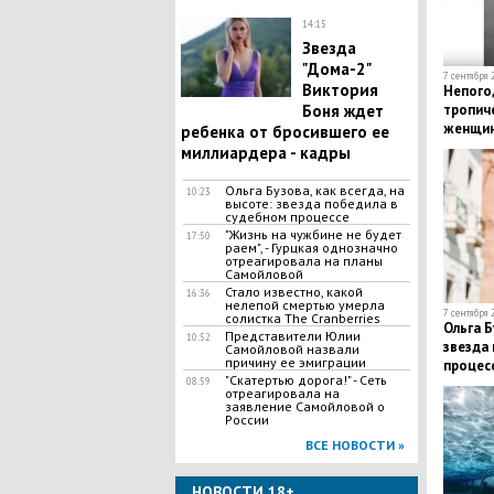
14:15
​Звезда
"Дома-2"
7 сентября 
Виктория
Непогод
Боня ждет
тропиче
женщин
ребенка от бросившего ее
миллиардера - кадры
Ольга Бузова, как всегда, на
10:23
высоте: звезда победила в
судебном процессе
"Жизнь на чужбине не будет
17:50
раем", - Гурцкая однозначно
отреагировала на планы
Самойловой
​Стало известно, какой
16:36
нелепой смертью умерла
7 сентября 
солистка The Cranberries
Ольга Б
Представители Юлии
10:52
звезда
Самойловой назвали
причину ее эмиграции
процес
"Скатертью дорога!" - Сеть
08:59
отреагировала на
заявление Самойловой о
России
ВСЕ НОВОСТИ »
НОВОСТИ 18+