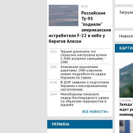
09:31
Загрузк
Российские
Ту-95
"подняли"
американские
истребители F-22 в небо у
Новост
берегов Аляски
КАРТИ
Турция доказала, что
20:52
серьезно настроена купить
С-400, вопреки санкциям, -
СМИ
Атаковали крылатыми
14:45
ракетами: СМИ озвучили
новые подробности удара
Израиля по Сирии
В ДНР заявили о подготовке
07:44
Украины к массированному
наступлению
Минобороны показало
20:04
кадры беспощадного удара
7 сентября 
по объектам террористов в
​Звезда
Идлибе
ждет р
ВСЕ НОВОСТИ »
миллиар
УКРАИНА