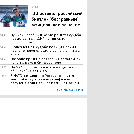
14:52
IBU оставил российский
биатлон "бесправным":
официальное решение
Пушилин сообщил, когда решится судьба
14:40
представителя ДНР на минских
переговорах
"Болезненная" худоба певицы Жасмин
14:38
изрядно переполошила ее поклонников -
кадры
Названа причина появления загадочной
14:32
пены на реке в Симферополе
На МКС собирают улики из-за дыры в
14:30
обшивке “Союз МС-09”
В НАТО заявили, что Россия готовится к
14:18
масштабному военному конфликту:
озвучена официальная позиция Москвы
ВСЕ НОВОСТИ »