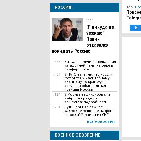
РОССИЯ
Теги:
Про
Присое
Telegr
14:56
"Я никуда не
В 
уезжаю", -
Панин
отказался
покидать Россию
Названа причина появления
14:32
загадочной пены на реке в
Симферополе
В НАТО заявили, что Россия
14:18
готовится к масштабному
военному конфликту:
озвучена официальная
позиция Москвы
В Москве зафиксировали
13:37
выбросы вредного
вещества: подробности
Путин принял важное
12:30
кадровое решение на фоне
"выхода" Украины из СНГ
ВСЕ НОВОСТИ »
ВОЕННОЕ ОБОЗРЕНИЕ