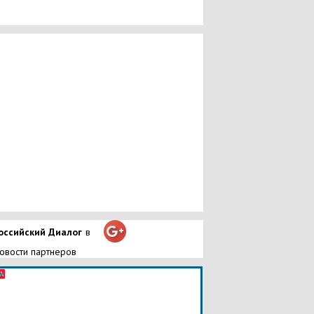
оссийский Диалог
в
овости партнеров