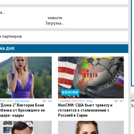
а...
новости
Загрузка...
и партнеров
НА ДНЯ
иносми
2018, 14:15 —
Шоу-бизнес
142
7 сентября 2018, 14:02 —
Мир
407
 "Дома-2" Виктория Боня
ИноСМИ: США бьют тревогу и
З
ебенка от бросившего ее
готовятся к столкновению с
дера - кадры
Россией в Сирии