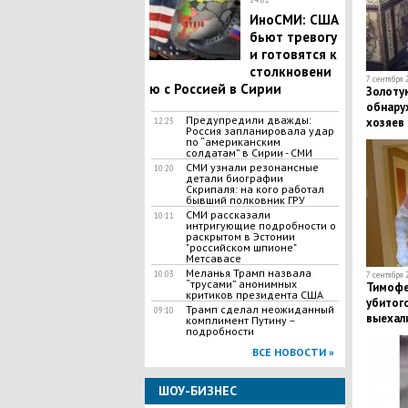
ИноСМИ: США
бьют тревогу
и готовятся к
столкновени
7 сентября 
ю с Россией в Сирии
​Золоту
обнару
​Предупредили дважды:
хозяев 
12:25
Россия запланировала удар
- кадры
по “американским
солдатам” в Сирии - СМИ
СМИ узнали резонансные
10:20
детали биографии
Скрипаля: на кого работал
бывший полковник ГРУ
СМИ рассказали
10:11
интригующие подробности о
раскрытом в Эстонии
"российском шпионе"
Метсавасе
Меланья Трамп назвала
10:03
7 сентября 
“трусами” анонимных
Тимофе
критиков президента США
убитог
Трамп сделал неожиданный
09:10
выехали
комплимент Путину –
подробности
ВСЕ НОВОСТИ »
ШОУ-БИЗНЕС