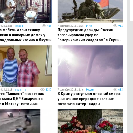
2018, 12:28 —
Россия
435
7 сентября 2018, 12:25 —
Мир
983
ю мебель и сантехнику
​Предупредили дважды: Россия
жили в шикарных домах у
запланировала удар по
подпольных казино в Якутии
“американским солдатам” в Сирии -
СМИ
2018, 12:18 —
Украина
1247
7 сентября 2018, 11:46 —
Россия
638
ев "Ташкент" и советник
В Крыму разгулялся опасный смерч:
о главы ДНР Захарченко
уникальное природное явление
 в Москву - источник
потопило катер - кадры