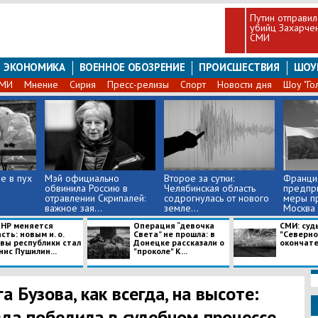
Путин отправил
убийц Захарчен
СМИ
ЭКОНОМИКА
ВОЕННОЕ ОБОЗРЕНИЕ
ПРОИСШЕСТВИЯ
ШОУ
СМИ
Мнение
Сирия
Пресс-релизы
Спорт
Новости дня
Шоу "Го
е в пух
Мэй официально
Второе за сутки:
Франци
обвинила Россию в
Челябинская область
предпр
отравлении Скрипалей:
содрогнулась от нового
меры пр
важное зая...
земле...
Москва 
ДНР меняется
Операция “девочка
СМИ: суд
сть: новым и. о.
Света” не прошла: в
"Северног
авы республики стал
Донецке рассказали о
окончате
ис Пушилин...
"проколе" К...
а Бузова, как всегда, на высоте:
зда победила в судебном процессе