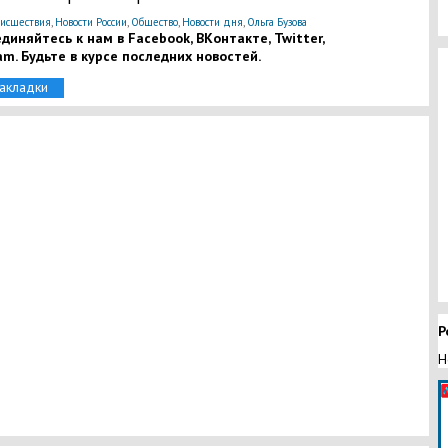
исшествия
,
Новости России
,
Общество
,
Новости дня
,
Ольга Бузова
диняйтесь к нам в Facebook, ВКонтакте, Twitter,
am. Будьте в курсе последних новостей.
закладки
Р
Н