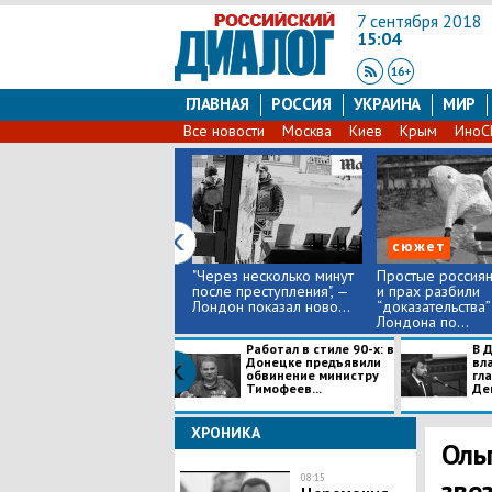
7 сентября 2018
15:04
ГЛАВНАЯ
РОССИЯ
УКРАИНА
МИР
Все новости
Москва
Киев
Крым
Ино
сюжет
"Через несколько минут
Простые россиян
после преступления", —
и прах разбили
Лондон показал ново...
“доказательства”
Лондона по...
Работал в стиле 90-х: в
В 
Донецке предъявили
вла
обвинение министру
гл
Тимофеев...
Ден
ХРОНИКА
Ольг
08:15
зве