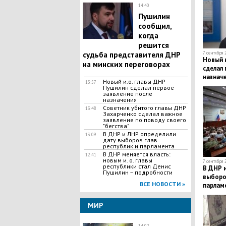
14:40
Пушилин
сообщил,
когда
решится
судьба представителя ДНР
7 сентября 
Новый и
на минских переговорах
сделал 
назнач
Новый и.о. главы ДНР
13:57
Пушилин сделал первое
заявление после
назначения
Советник убитого главы ДНР
13:48
Захарченко сделал важное
заявление по поводу своего
"бегства"
В ДНР и ЛНР определили
13:09
дату выборов глав
республик и парламента
В ДНР меняется власть:
12:41
новым и. о. главы
7 сентября 
республики стал Денис
В ДНР 
Пушилин – подробности
выборов
ВСЕ НОВОСТИ »
парлам
МИР
14:02