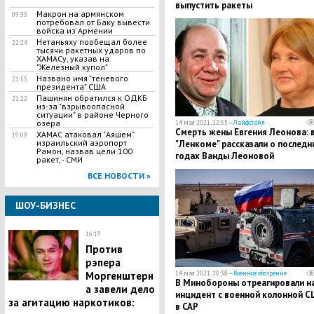
выпустить ракеты
Макрон на армянском
09:35
потребовал от Баку вывести
войска из Армении
Нетаньяху пообещал более
22:24
тысячи ракетных ударов по
ХАМАСу, указав на
"Железный купол"
Названо имя "теневого
21:55
президента" США
Пашинян обратился к ОДКБ
21:22
из-за "взрывоопасной
ситуации" в районе Черного
озера
14 мая 2021, 12:55 —
Лайфстайл
Смерть жены Евгения Леонова: 
ХАМАС атаковал "Аяшем"
19:09
израильский аэропорт
"Ленкоме" рассказали о последн
Рамон, назвав цели 100
годах Ванды Леоновой
ракет, - СМИ
ВСЕ НОВОСТИ »
ШОУ-БИЗНЕС
16:19
Против
рэпера
Моргенштерн
14 мая 2021, 10:38 —
Военное обозрение
В Минобороны отреагировали н
а завели дело
инцидент с военной колонной 
за агитацию наркотиков:
в САР