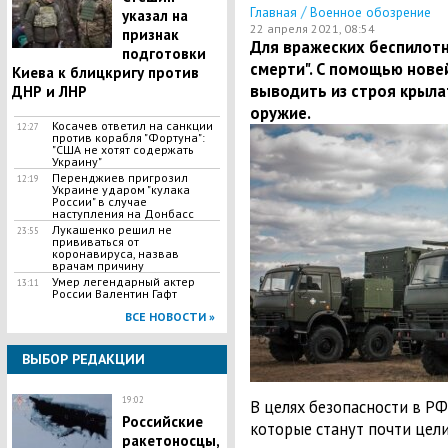
/
Главная
Военное обозрение
указал на
22 апреля 2021, 08:54
признак
Для вражеских беспилотн
подготовки
смерти". С помощью нове
Киева к блицкригу против
выводить из строя крыл
ДНР и ЛНР
оружие.
​Косачев ответил на санкции
12:27
против корабля "Фортуна":
"США не хотят содержать
Украину"
Перенджиев пригрозил
12:19
Украине ударом "кулака
России" в случае
наступления на Донбасс
Лукашенко решил не
23:55
прививаться от
коронавируса, назвав
врачам причину
Умер легендарный актер
13:11
России Валентин Гафт
ВСЕ НОВОСТИ »
ВЫБОР РЕДАКЦИИ
19:02
В целях безопасности в РФ 
Российские
которые станут почти цел
ракетоносцы,