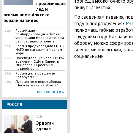
торпед, высокоточного ор
проломившие
пишут "Известия".
лед и
всплывшие в Арктике,
По сведениям издания, по
попали на видео
году в подразделениях
РЭ
полномасштабные отработк
Российские
23:34
бомбардировщики "Ту-160"
грядущем году. Как завер
установили мировой рекорд
беспрерывного полета
оборону можно сформирова
Россия предупредила США и
17:39
военными объектами, так
НАТО по ситуации в Черном
море
социальными.
Преследование колонны РФ
21:52
военными США в Сирии: в
Минобороны раскрыли
подробности
Россия дала обещание
20:04
Белоруссии
​Лукашенко о перевыборах:
12:47
"Пока вы меня не убьете"
ВСЕ НОВОСТИ »
РОССИЯ
20:50
Эрдоган
сделал