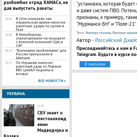
разбомбил отряд ХАМАСа, не
"установки, которая будет
дав выпустить ракеты
и даже систем ПВО. Поте
признаны, к примеру, такие
В Сети показали, как
10:45
израильская армия нанесла
"Мурманск-БН" и "Поле-21".
ракетные удары по целям в
Газе
Теги:
,
Военная техника
Военные маши
В Минобороны
10:38
отреагировали на инцидент
Автор -
Российский Диал
с военной колонной США в
САР
Присоединяйтесь к нам в Fa
"Военными проблемами" для
08:54
Telegram. Будьте в курсе п
России пригрозили в
Швеции
По Израилю нанесен
23:27
В закладки
ракетный удар из Ливана:
ВВС ЦАХАЛ подняты в
воздух
ВСЕ НОВОСТИ »
УКРАИНА
22:47
СБУ знает о
местонахожд
ении
Медведчука и
Козака