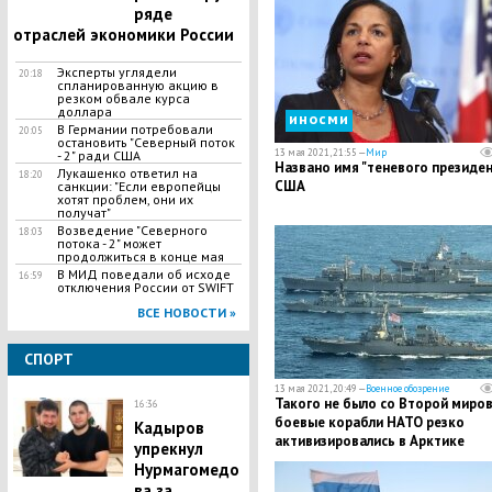
ряде
отраслей экономики России
Эксперты углядели
20:18
спланированную акцию в
резком обвале курса
доллара
иносми
В Германии потребовали
20:05
остановить "Северный поток
13 мая 2021, 21:55 —
Мир
- 2" ради США
Названо имя "теневого президен
Лукашенко ответил на
18:20
США
санкции: "Если европейцы
хотят проблем, они их
получат"
Возведение "Северного
18:03
потока - 2" может
продолжиться в конце мая
В МИД поведали об исходе
16:59
отключения России от SWIFT
ВСЕ НОВОСТИ »
СПОРТ
13 мая 2021, 20:49 —
Военное обозрение
Такого не было со Второй миров
16:36
боевые корабли НАТО резко
Кадыров
активизировались в Арктике
упрекнул
Нурмагомедо
ва за