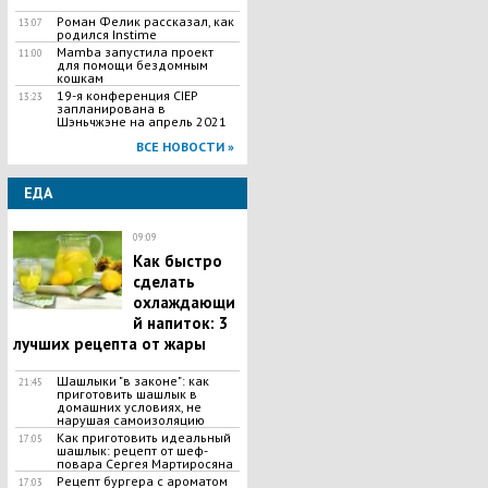
Роман Фелик рассказал, как
13:07
родился Instime
Mamba запустила проект
11:00
для помощи бездомным
кошкам
19-я конференция CIEP
13:23
запланирована в
Шэньчжэне на апрель 2021
ВСЕ НОВОСТИ »
ЕДА
09:09
Как быстро
сделать
охлаждающи
й напиток: 3
лучших рецепта от жары
Шашлыки "в законе": как
21:45
приготовить шашлык в
домашних условиях, не
нарушая самоизоляцию
Как приготовить идеальный
17:05
шашлык​: рецепт от шеф-
повара Сергея Мартиросяна
Рецепт бургера с ароматом
17:03