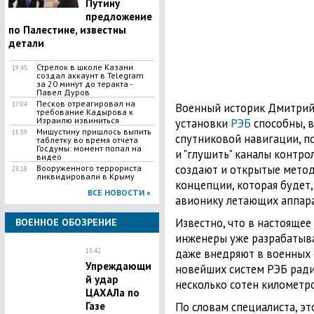
Путину
предложение
по Палестине, известны
детали
​Стрелок в школе Казани
19:45
создал аккаунт в Telegram
за 20 минут до теракта -
Павел Дуров
Песков отреагировал на
17:04
Военный историк Дмитрий 
требование Кадырова к
Израилю извиниться
установки
РЭБ
способны, в
Мишустину пришлось выпить
15:59
спутниковой навигации, п
таблетку во время отчета
Госдумы: момент попал на
и "глушить" каналы контро
видео
создают и открытые метод
Вооруженного террориста
23:18
ликвидировали в Крыму
концепции, которая будет,
ВСЕ НОВОСТИ »
авионику летающих аппара
Известно, что в настояще
ВОЕННОЕ ОБОЗРЕНИЕ
инженеры уже разрабатыв
даже внедряют в военных о
15:42
Упреждающи
новейших систем РЭБ ради
й удар
несколько сотен километро
ЦАХАЛа по
Газе
По словам специалиста, эт