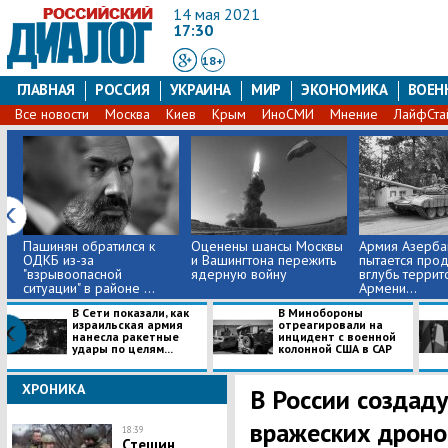
14 мая 2021
17:30
18+
ГЛАВНАЯ
РОССИЯ
УКРАИНА
МИР
ЭКОНОМИКА
ВОЕН
Все новости
Москва
Киев
Крым
ИноСМИ
Мнение
ЛайфСта
Пашинян обратился к
Оценены шансы Москвы
Армия Азерба
ОДКБ из-за
и Вашингтона пережить
пытается прод
"взрывоопасной
ядерную войну
вглубь террит
ситуации" в районе ...
Армени...
В Сети показали, как
В Минобороны
израильская армия
отреагировали на
нанесла ракетные
инцидент с военной
удары по целям...
колонной США в САР
ХРОНИКА
В России создаду
вражеских дроно
18:39
Стешин