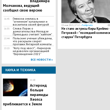
Владимира
Молчанова, ведущий
сообщил свою версию
Глюкоза снялась в
16:45
"огненном" купальнике и
восхитила своей фигурой
13 мая 2021, 17:12 —
Лайфстайл
Слова Лорак о
Не стало актрисы Киры Крейлис-
16:35
домогательства Меладзе
Петровой – "последней комичес
Приходько считает "хайпом"
старухи" Петербурга
Польские ученые убеждены,
15:44
что раскрыли секрет
пропажи Янтарной комнаты
"Коту под хвост", - Киркоров
15:13
недоволен организацией
"Евровидения-2021"
ВСЕ НОВОСТИ »
НАУКА И ТЕХНИКА
11:18
Астероид
больше
пирамиды
Хеопса
приближается к Земле