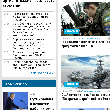
артист отказался признавать
свою вину
После коронавируса Лев
21:15
Лещенко перенес четыре
инфаркта
Сеть бурлит от вечеринки у
17:30
Ивлеевой, где Пугачева в
мини-шортах – "богиня", а
иносми
Галкин "спит в
холодильнике"
14 мая 2021, 08:54 —
Военное обозрение
Бородина на морозе в
11:39
"Военными проблемами" для Рос
снегопад окунулась в
"молодильный котел":
пригрозили в Швеции
"Ксения, Вы в сказке…"
Стал известен участник
22:51
"Евровидения - 2021" от
России
Настя Ивлеева показала
21:10
свои достижения за 10 лет:
"Машину помыла…"
ВСЕ НОВОСТИ »
ЭКОНОМИКА
иносми
13 мая 2021, 22:44 —
Военное обозрение
21:12
США готовят новый авианосец т
Путин заявил
"Джеральд Форд" к войне с Росс
о нехватке
рабочих рук в