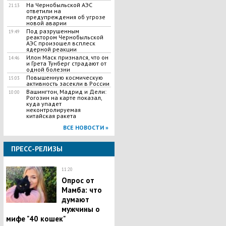
На Чернобыльской АЭС
21:13
ответили на
предупреждения об угрозе
новой аварии
Под разрушенным
19:49
реактором Чернобыльской
АЭС произошел всплеск
ядерной реакции
Илон Маск признался, что он
14:46
и Грета Тунберг страдают от
одной болезни
Повышенную космическую
15:03
активность засекли в России
Вашингтон, Мадрид и Дели:
10:00
Рогозин на карте показал,
куда упадет
неконтролируемая
китайская ракета
ВСЕ НОВОСТИ »
ПРЕСС-РЕЛИЗЫ
11:20
Опрос от
Мамба: что
думают
мужчины о
мифе "40 кошек"