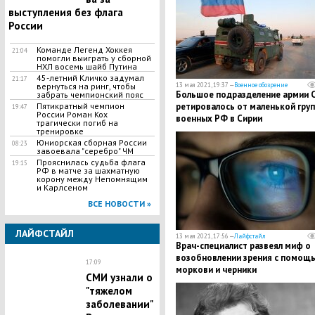
выступления без флага
России
Команде Легенд Хоккея
21:04
помогли выиграть у сборной
НХЛ восемь шайб Путина
45-летний Кличко задумал
21:17
вернуться на ринг, чтобы
13 мая 2021, 19:37 —
Военное обозрение
Большое подразделение армии
забрать чемпионский пояс
Пятикратный чемпион
ретировалось от маленькой гру
19:47
России Роман Кох
военных РФ в Сирии
трагически погиб на
тренировке
Юниорская сборная России
08:23
завоевала "серебро" ЧМ
Прояснилась судьба флага
19:15
РФ в матче за шахматную
корону между Непомнящим
и Карлсеном
ВСЕ НОВОСТИ »
ЛАЙФСТАЙЛ
13 мая 2021, 17:56 —
Лайфстайл
Врач-специалист развеял миф о
возобновлении зрения с помощ
17:09
моркови и черники
СМИ узнали о
"тяжелом
заболевании"