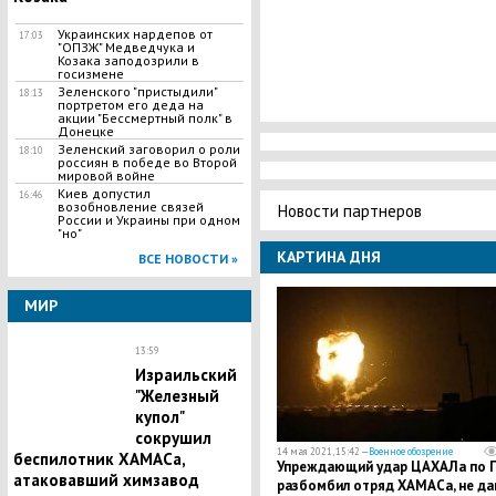
Украинских нардепов от
17:03
"ОПЗЖ" Медведчука и
Козака заподозрили в
госизмене
Зеленского "пристыдили"
18:13
портретом его деда на
акции "Бессмертный полк" в
Донецке
Зеленский заговорил о роли
18:10
россиян в победе во Второй
мировой войне
Киев допустил
16:46
возобновление связей
Новости партнеров
России и Украины при одном
"но"
КАРТИНА ДНЯ
ВСЕ НОВОСТИ »
МИР
13:59
Израильский
"Железный
купол"
сокрушил
14 мая 2021, 15:42 —
Военное обозрение
беспилотник ХАМАСа,
Упреждающий удар ЦАХАЛа по Г
атаковавший химзавод
разбомбил отряд ХАМАСа, не да