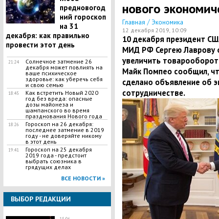
нового экономич
предновогод
ний гороскоп
/
Главная
Экономика
на 31
12 декабря 2019, 10:09
декабря: как правильно
10 декабря президент СШ
провести этот день
МИД РФ Сергею Лаврову о
увеличить товарооборот 
Солнечное затмение 26
21:24
декабря может повлиять на
Майк Помпео сообщил, чт
ваше психическое
здоровье: как уберечь себя
сделано объявление об э
и свою семью
сотрудничестве.
Как встретить Новый 2020
18:45
год без вреда: опасные
дозы майонеза и
шампанского во время
празднования Нового года
Гороскоп на 26 декабря:
18:26
последнее затмение в 2019
году - не доверяйте никому
в этот день
Гороскоп на 25 декабря
19:41
2019 года - предстоит
выбрать союзника в
грядущих делах
ВСЕ НОВОСТИ »
ВЫБОР РЕДАКЦИИ
15:06