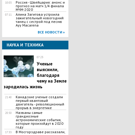
Россия - Швейцария: анонс и
10:03
прогноз на матч 1/4 финала
МЧМ-2020
Алина Загитова устроила
07:11
зажигательный новогодний
танец с сестрой под песню
Ayy Macarena
ВСЕ НОВОСТИ »
НАУКА И ТЕХНИКА
07:23
Ученые
выяснили,
благодаря
чему на Земле
зародилась жизнь
Канадские ученые создали
21:40
первый квантовый
двигатель - революционный
прорыв в энергетике
Названы самые
20:50
грандиозные
астрономические события,
которые произойдут в 2020
году
В Мосгорздраве рассказали,
17:33