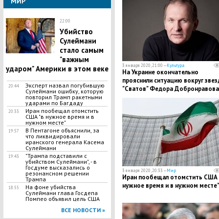
МИР
22:00
Убийство
Сулеймани
стало самым
"важным
3 января 2020, 21:00 —
Культура
ударом" Америки в этом веке
На Украине окончательно
прояснили ситуацию вокруг зве
​Эксперт назвал погубившую
20:44
"Сватов" Федора Добронравова
Сулеймани ошибку, которую
повторил Трамп ракетными
ударами по Багдаду
Иран пообещал отомстить
20:33
США "в нужное время и в
нужном месте"
В Пентагоне объяснили, за
19:57
что ликвидировали
иранского генерала Касема
Сулеймани
"Трампа подставили с
19:43
убийством Сулеймани", - в
Госдуме высказались о
3 января 2020, 20:33 —
Мир
резонансном решении
Иран пообещал отомстить США 
Трампа
нужное время и в нужном месте
На фоне убийства
18:55
Сулеймани глава Госдепа
Помпео объявил цель США
ВСЕ НОВОСТИ »