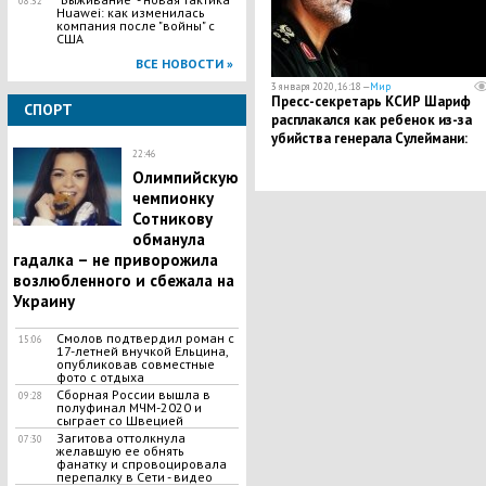
08:32
Huawei: как изменилась
компания после "войны" с
США
ВСЕ НОВОСТИ »
3 января 2020, 16:18 —
Мир
Пресс-секретарь КСИР Шариф
СПОРТ
расплакался как ребенок из-за
убийства генерала Сулеймани:
22:46
кадры
​Олимпийскую
чемпионку
Сотникову
обманула
гадалка – не приворожила
возлюбленного и сбежала на
Украину
Смолов подтвердил роман с
15:06
17-летней внучкой Ельцина,
опубликовав совместные
фото с отдыха
Сборная России вышла в
09:28
полуфинал МЧМ-2020 и
сыграет со Швецией
Загитова оттолкнула
07:30
желавшую ее обнять
фанатку и спровоцировала
перепалку в Сети - видео