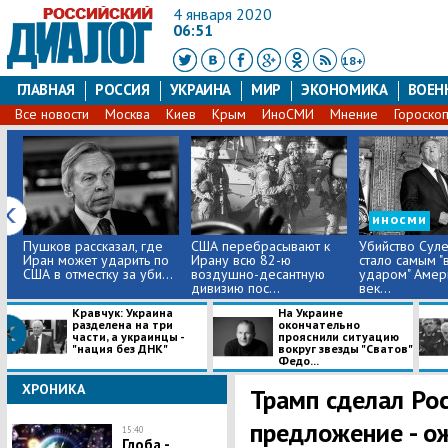
4 января 2020
06:51
18+
ГЛАВНАЯ
РОССИЯ
УКРАИНА
МИР
ЭКОНОМИКА
ВОЕН
Все новости
Москва
Киев
Крым
ИноСМИ
Мнение
Гороско
иносми
Пушков рассказал, где
США перебрасывают к
Убийство Сул
Иран может ударить по
Ирану всю 82-ю
стало самым 
США в отместку за уби...
воздушно-десантную
ударом" Амер
дивизию пос...
век...
Кравчук: Украина
На Украине
разделена на три
окончательно
части, а украинцы -
прояснили ситуацию
"нация без ДНК"
вокруг звезды "Сватов"
Федо...
ХРОНИКА
Трамп сделал Ро
предложение - о
15:40
Глоба -