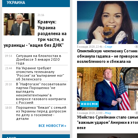
УКРАИНА
21:16
Кравчук:
Украина
разделена на
три части, а
украинцы - "нация без ДНК"
3 января 2020, 22:46 —
Спорт
​Олимпийскую чемпионку Сотник
Ситуация на блокпостах в
обманула гадалка – не приворож
09:54
Донбассе 3 января 2020
возлюбленного и сбежала на
года
Украину
На Украине требуют
23:44
отомстить телеканалу
"Россия" за "вытирание ног"
об Зеленского
​В “Нафтогазе” посоветовали
20:10
партии Порошенко "не
выглядеть
некомпетентными" в
вопросе газового контракта
с Россией
иносми
Порошенко "бежал" с семьей
18:00
из Украины перед допросом
3 января 2020, 22:00 —
Мир
по делу о госизмене -
Убийство Сулеймани стало самы
детали
"важным ударом" Америки в это
ВСЕ НОВОСТИ »
веке