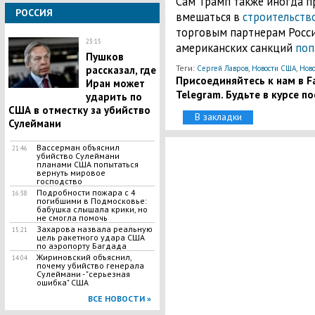
Сам Трамп также иногда п
РОССИЯ
вмешаться в
строительство
торговым партнерам Росси
23:15
американских санкций
поп
Пушков
Теги:
,
,
рассказал, где
Сергей Лавров
Новости США
Ново
Присоединяйтесь к нам в Fa
Иран может
Telegram. Будьте в курсе п
ударить по
США в отместку за убийство
В закладки
Сулеймани
Вассерман объяснил
21:46
убийство Сулеймани
планами США попытаться
вернуть мировое
господство
Подробности пожара с 4
16:38
погибшими в Подмосковье:
бабушка слышала крики, но
не смогла помочь
Захарова назвала реальную
15:21
цель ракетного удара США
по аэропорту Багдада
Жириновский объяснил,
14:04
почему убийство генерала
Сулеймани - "серьезная
ошибка" США
ВСЕ НОВОСТИ »