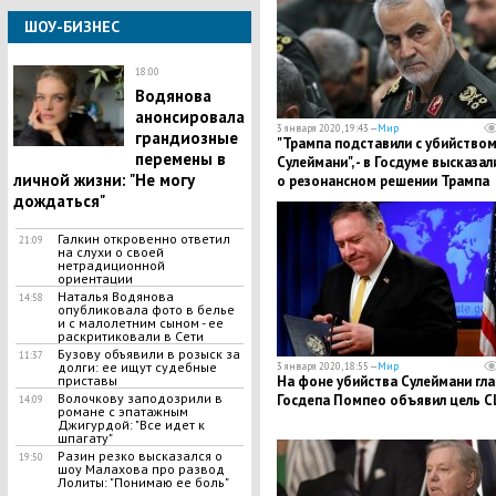
ШОУ-БИЗНЕС
18:00
Водянова
анонсировала
3 января 2020, 19:43 —
Мир
грандиозные
"Трампа подставили с убийство
перемены в
Сулеймани", - в Госдуме высказал
личной жизни: "Не могу
о резонансном решении Трампа
дождаться"
Галкин откровенно ответил
21:09
на слухи о своей
нетрадиционной
ориентации
Наталья Водянова
14:58
опубликовала фото в белье
и с малолетним сыном - ее
раскритиковали в Сети
Бузову объявили в розыск за
11:37
долги: ее ищут судебные
3 января 2020, 18:55 —
Мир
приставы
На фоне убийства Сулеймани гла
Волочкову заподозрили в
Госдепа Помпео объявил цель 
14:09
романе с эпатажным
Джигурдой: "Все идет к
шпагату"
​Разин резко высказался о
19:50
шоу Малахова про развод
Лолиты: "Понимаю ее боль"