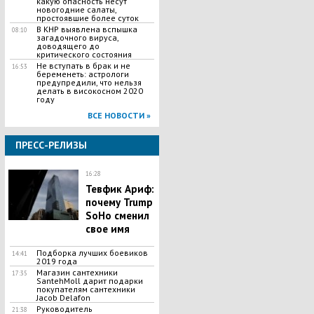
какую опасность несут
новогодние салаты,
простоявшие более суток
В КНР выявлена вспышка
08:10
загадочного вируса,
доводящего до
критического состояния
Не вступать в брак и не
16:53
беременеть: астрологи
предупредили, что нельзя
делать в високосном 2020
году
ВСЕ НОВОСТИ »
ПРЕСС-РЕЛИЗЫ
16:28
Тевфик Ариф:
почему Trump
SoHo сменил
свое имя
Подборка лучших боевиков
14:41
2019 года
Магазин сантехники
17:35
SantehMoll дарит подарки
покупателям сантехники
Jacob Delafon
Руководитель
21:38