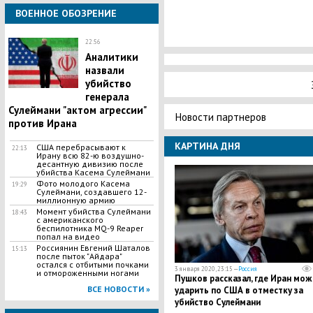
ВОЕННОЕ ОБОЗРЕНИЕ
22:56
Аналитики
назвали
убийство
генерала
Сулеймани "актом агрессии"
Новости партнеров
против Ирана
КАРТИНА ДНЯ
США перебрасывают к
22:13
Ирану всю 82-ю воздушно-
десантную дивизию после
убийства Касема Сулеймани
Фото молодого Касема
19:29
Сулеймани, создавшего 12-
миллионную армию
Момент убийства Сулеймани
18:43
с американского
беспилотника MQ-9 Reaper
попал на видео
Россиянин Евгений Шаталов
15:13
после пыток "Айдара"
остался с отбитыми почками
3 января 2020, 23:15 —
Россия
и отмороженными ногами
Пушков рассказал, где Иран мож
ВСЕ НОВОСТИ »
ударить по США в отместку за
убийство Сулеймани