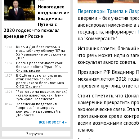
Новогоднее
Переговоры Трампа и Лав
поздравление
дверями – без участия пре
Владимира
Путина с
анонсировал изменение в 
2020 годом: что пожелал
государств, информирует
президент России
на "Коммерсантъ".
Киев и Донбасс готовы к
Источник газеты, близкий 
10:41
масштабному обмену "87 на
55" - заявление омбудсмена
что речь может идти о за
ДНР
консультативного совета.
Россия развертывает свои
18:36
боевые роботы "Уран-9" в
Сирии: видео
Президент РФ Владимир Пу
В США опасаются скрытых
17:27
механизм летом 2018 года
атак смертоносного
российского беспилотника
определи круг лиц, ответс
С-70 "Охотник"
"Разговор на высоких тонах",
19:04
Стоит отметить, что Дона
- стало известно, как Путин
"усмирил" Зеленского
намерении прекратить про
Зеленский подготовил
06:45
"сюрприз" по вопросу
экономические связи. Эта 
контроля над границей в
Донбассе
противников среди конгре
всеми возможными способ
ВСЕ НОВОСТИ »
планов.
Загрузка...