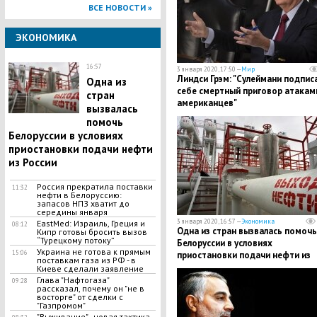
ВСЕ НОВОСТИ »
ЭКОНОМИКА
16:57
3 января 2020, 17:50 —
Мир
Линдси Грэм: "Сулеймани подпис
Одна из
себе смертный приговор атакам
стран
американцев"
вызвалась
помочь
Белоруссии в условиях
приостановки подачи нефти
из России
Россия прекратила поставки
11:32
нефти в Белоруссию:
запасов НПЗ хватит до
середины января
3 января 2020, 16:57 —
Экономика
EastMed: Израиль, Греция и
08:12
Одна из стран вызвалась помочь
Кипр готовы бросить вызов
“Турецкому потоку”
Белоруссии в условиях
Украина не готова к прямым
15:06
приостановки подачи нефти из
поставкам газа из РФ - в
России
Киеве сделали заявление
Глава "Нафтогаза"
09:28
рассказал, почему он "не в
восторге" от сделки с
"Газпромом"
"Выживание" - новая тактика