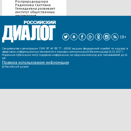
Росприроднадзора
Радионова Светлана
Геннадьевна развивает
институт общественных
инспекторов.
ВСЕ НОВОСТИ »
18+
Свидетельство о регистрации СМИ ЭЛ № ФС 77 - 68342 выдано федеральной службой по надзору в
сфере связи, информационных технологий и массовых коммуникаций (Роскомнадзор) 16.01.2017 г.
Отдельные публикации могут содержать информацию, не предназначенную для пользователей до 16
лет.
Правила использования информации
©
Российский диалог