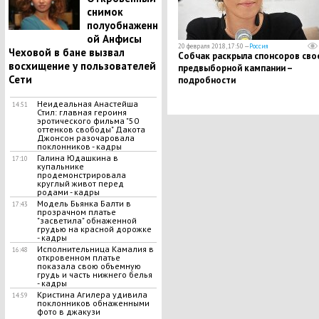
снимок
полуобнаженн
ой Анфисы
20 февраля 2018, 17:50 —
Россия
Чеховой в бане вызвал
Собчак раскрыла спонсоров сво
восхищение у пользователей
предвыборной кампании –
Сети
подробности
Неидеальная Анастейша
14:51
Стил: главная героиня
эротического фильма "50
оттенков свободы" Дакота
Джонсон разочаровала
поклонников - кадры
​Галина Юдашкина в
17:10
купальнике
продемонстрировала
круглый живот перед
родами - кадры
Модель Бьянка Балти в
17:43
прозрачном платье
"засветила" обнаженной
грудью на красной дорожке
- кадры
Исполнительница Камалия в
16:48
откровенном платье
показала свою объемную
грудь и часть нижнего белья
- кадры
Кристина Агилера удивила
14:59
поклонников обнаженными
фото в джакузи