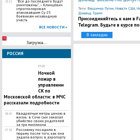
“Все до последнего будут
20:11
уничтожены”, – Клинцевич
Теги:
,
,
спрогнозировал
Владимир Путин
Новости США
Но
атаковавшим Су-25
Дональд Трамп
боевикам незавидную
Присоединяйтесь к нам в Fa
участь
Telegram. Будьте в курсе п
ВСЕ НОВОСТИ »
В закладки
Загрузка...
РОССИЯ
09:08
Ночной
пожар в
управлении
СК по
Московской области: в МЧС
рассказали подробности
​Квадратные метры ценою в
08:45
жизнь: в Сочи сын заказал
убийство своих родителей
за три миллиона
Россиянку посадили в
07:58
тюрьму после того, как она
задала вопрос в аэропорту