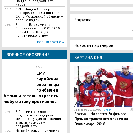
Лондона: подробности -
кадры
​СМИ: Мощный пожар
02:10
разгорелся в здании главка
СК по Московской области –
Загрузка...
первые кадры
Вечер с Владимиром
20:00
Соловьевым от 20.02.2018:
онлайн-трансляция
политического шоу
ВСЕ НОВОСТИ »
Новости партнеров
ВОЕННОЕ ОБОЗРЕНИЕ
КАРТИНА ДНЯ
07:42
СМИ:
сирийские
ополченцы
прибыли в
Африн и готовы отразить
любую атаку противника
21 февраля 2018, 09:00 —
Спорт
В России предложили
07:01
Россия – Норвегия. ¼ финала.
создать термоядерную
мегаракету для отражения
Прямая трансляция хоккея на
атак из космоса –
Олимпиаде - 2018
подробности
Истребитель и штурмовик
06:30