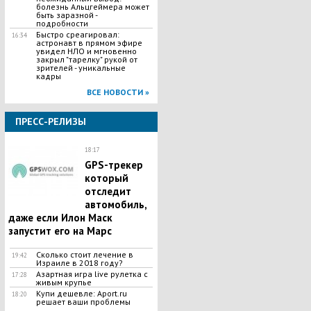
болезнь Альцгеймера может
быть заразной -
подробности
Быстро среагировал:
16:34
астронавт в прямом эфире
увидел НЛО и мгновенно
закрыл "тарелку" рукой от
зрителей - уникальные
кадры
ВСЕ НОВОСТИ »
ПРЕСС-РЕЛИЗЫ
18:17
GPS-трекер
который
отследит
автомобиль,
даже если Илон Маск
запустит его на Марс
Сколько стоит лечение в
19:42
Израиле в 2018 году?
Азартная игра live рулетка с
17:28
живым крупье
Купи дешевле: Aport.ru
18:20
решает ваши проблемы