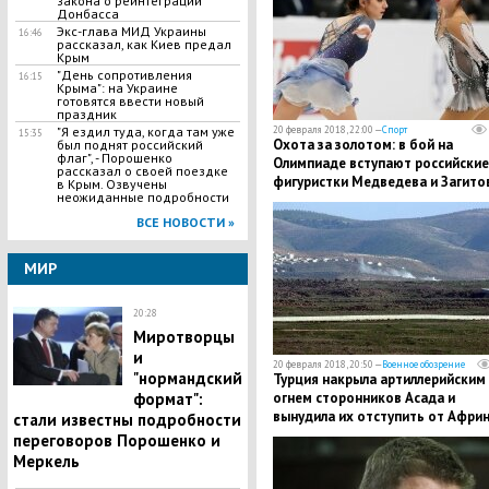
закона о реинтеграции
Донбасса
Экс-глава МИД Украины
16:46
рассказал, как Киев предал
Крым
"День сопротивления
16:15
Крыма": на Украине
готовятся ввести новый
праздник
"Я ездил туда, когда там уже
20 февраля 2018, 22:00 —
Спорт
15:35
Охота за золотом: в бой на
был поднят российский
флаг", - Порошенко
Олимпиаде вступают российские
рассказал о своей поездке
фигуристки Медведева и Загито
в Крым. Озвучены
неожиданные подробности
ВСЕ НОВОСТИ »
МИР
20:28
Миротворцы
и
20 февраля 2018, 20:50 —
Военное обозрение
"нормандский
Турция накрыла артиллерийским
формат":
огнем сторонников Асада и
вынудила их отступить от Африн
стали известны подробности
кадры
переговоров Порошенко и
Меркель