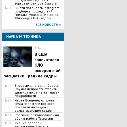
торговых центров Сургута
В Сети появилась Іnstagram-
14:22
подборка последствий
“визита” урагана “Ирма” во
Флориду, США - кадры
ВСЕ НОВОСТИ »
НАУКА И ТЕХНИКА
20:16
В США
запечатлели
НЛО
невероятной
расцветки - редкие кадры
Впервые в истории: Google
19:47
научил нейросеть ставить
диагноз по сетчатке глаза -
подробности
Через Вселенную: полет
19:30
Tesla Roadster в космосе
показали на видео -
захватывающие кадры
Россияне пожаловались на
18:29
сбои в работе Telegram
Ученые сделали
17:18
неожиданный вывод: