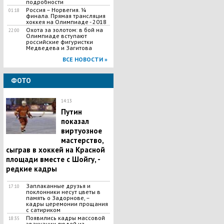
подробности
Россия – Норвегия. ¼
01:18
финала. Прямая трансляция
хоккея на Олимпиаде - 2018
Охота за золотом: в бой на
22:00
Олимпиаде вступают
российские фигуристки
Медведева и Загитова
ВСЕ НОВОСТИ »
ФОТО
14:13
Путин
показал
виртуозное
мастерство,
сыграв в хоккей на Красной
площади вместе с Шойгу, -
редкие кадры
Заплаканные друзья и
17:10
поклонники несут цветы в
память о Задорнове, –
кадры церемонии прощания
с сатириком
Появились кадры массовой
18:35
эвакуации людей из