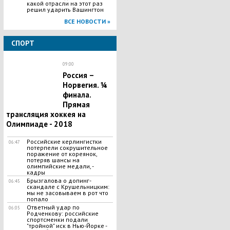
какой отрасли на этот раз
решил ударить Вашингтон
ВСЕ НОВОСТИ »
СПОРТ
09:00
Россия –
Норвегия. ¼
финала.
Прямая
трансляция хоккея на
Олимпиаде - 2018
​Российские керлингистки
06:47
потерпели сокрушительное
поражение от кореянок,
потеряв шансы на
олимпийские медали, -
кадры
Брызгалова о допинг-
06:45
скандале с Крушельницким:
мы не засовываем в рот что
попало
Ответный удар по
06:05
Родченкову: российские
спортсменки подали
"тройной" иск в Нью-Йорке -