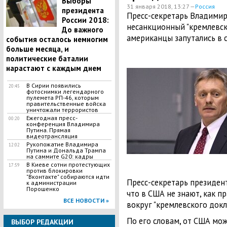
Выборы
31 января 2018, 13:27 —
Россия
президента
Пресс-секретарь Владимир
России 2018:
несанкционный "кремлевски
До важного
американцы запутались в 
события осталось немногим
больше месяца, и
политические баталии
нарастают с каждым днем
В Сирии появились
20:45
фотоснимки легендарного
пулемета РП-46, которым
правительственные войска
уничтожали террористов
Ежегодная пресс-
00:20
конференция Владимира
Путина. Прямая
видеотрансляция
Рукопожатие Владимира
12:02
Путина и Дональда Трампа
на саммите G20: кадры
В Киеве сотни протестующих
17:59
против блокировки
"Вконтакте" собираются идти
Пресс-секретарь президен
к администрации
Порошенко
что в США не знают, как 
ВСЕ НОВОСТИ »
вокруг "кремлевского докла
По его словам, от США мож
ВЫБОР РЕДАКЦИИ