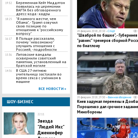
Беременная Кейт Миддлтон
19:32
появилась на церемонии
BAFTA без обговоренного
дресс-кода - кадры
"Я намного жестче, чем
18:25
Обама", - Трамп озвучил
свою позицию по
отношению к "российскому
20 февраля 2018, 20:10 —
Спорт
вопросу"
"Шваброй по башке", - Губерниев
​В Польше рассказали,
16:17
"разнес" тренеров сборной Росс
почему “невозможно”
по биатлону
улучшить отношения с
Россией, - подробности
Литовские вандалы
15:36
осквернили советский
памятник, установленный на
братской могиле
В США 27-летнюю
14:56
учительницу застукали во
время секса с учеником в
машине
ВСЕ НОВОСТИ »
20 февраля 2018, 19:30 —
Военное обозрение
ШОУ-БИЗНЕС
Киев задумал перемены в Донба
Порошенко дал срочное задани
Минобороны
22:11
Звезда
"Людей Икс"
Дженнифер