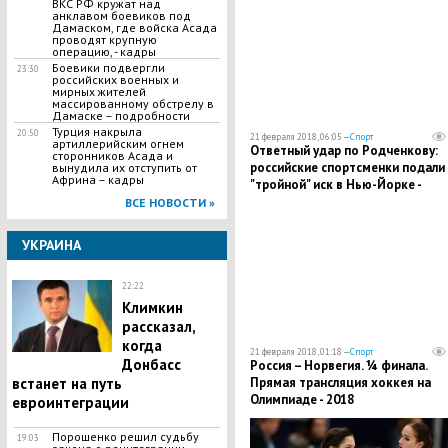
ВКС РФ кружат над
анклавом боевиков под
Дамаском, где войска Асада
проводят крупную
операцию, - кадры
Боевики подвергли
23:30
российских военных и
мирных жителей
массированному обстрелу в
Дамаске – подробности
Турция накрыла
20:50
21 февраля 2018, 06:05 —
Спорт
артиллерийским огнем
Ответный удар по Родченкову:
сторонников Асада и
российские спортсменки подали
вынудила их отступить от
Африна – кадры
"тройной" иск в Нью-Йорке -
подробности
ВСЕ НОВОСТИ »
УКРАИНА
22:22
Климкин
рассказал,
когда
21 февраля 2018, 01:18 —
Спорт
Донбасс
Россия – Норвегия. ¼ финала.
встанет на путь
Прямая трансляция хоккея на
Олимпиаде - 2018
евроинтеграции
Порошенко решил судьбу
19:03