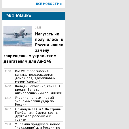
ВСЕ НОВОСТИ »
ЭКОНОМИКА
14:48
Напугать не
получилось: в
России нашли
замену
запрещенным украинским
двигателям для Ан-148
Die Welt: российский
11:38
капитал возвращается
домой под "дамокловым
мечом" санкций
Володин объяснил, как США
16:33
вредят Западу
антироссийскими санкциями
Украина наносит новый
12:57
экономический удар по
России
Обманутые ЕС и США страны
10:10
Прибалтики бьются друг с
другом за российский
транзит
У Трампа придумали новое
09:51
“наказание” для России: по