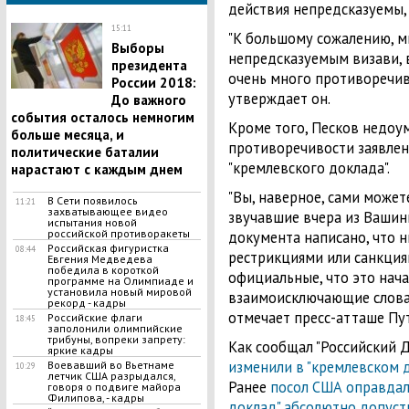
действия непредсказуемы, 
15:11
"К большому сожалению, м
Выборы
непредсказуемым визави, в
президента
очень много противоречиво
России 2018:
утверждает он.
До важного
события осталось немногим
Кроме того, Песков недоу
больше месяца, и
противоречивости заявлен
политические баталии
"кремлевского доклада".
нарастают с каждым днем
"Вы, наверное, сами может
В Сети появилось
11:21
захватывающее видео
звучавшие вчера из Вашинг
испытания новой
российской противоракеты
документа написано, что н
Российская фигуристка
08:44
рестрикциями или санкциям
Евгения Медведева
победила в короткой
официальные, что это нача
программе на Олимпиаде и
установила новый мировой
взаимоисключающие слова, 
рекорд - кадры
отмечает пресс-атташе Пу
Российские флаги
18:45
заполонили олимпийские
трибуны, вопреки запрету:
Как сообщал "Российский Д
яркие кадры
изменили в "кремлевском 
Воевавший во Вьетнаме
10:29
летчик США разрыдался,
Ранее
посол США оправдал
говоря о подвиге майора
Филипова, - кадры
доклад" абсолютно допус