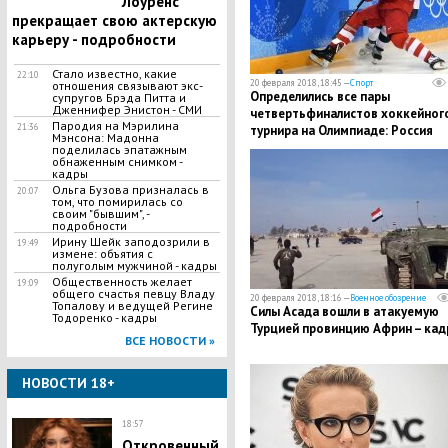
Лоуренс
прекращает свою актерскую
карьеру - подробности
Стало известно, какие
22:10
20 февраля 2018, 18:45 —
Спорт
отношения связывают экс-
Определились все пары
супругов Брэда Питта и
Дженнифер Энистон - СМИ
четвертьфиналистов хоккейног
Пародия на Мэрилина
21:36
турнира на Олимпиаде: Россия
Мэнсона: Мадонна
узнала своего соперника
поделилась эпатажным
обнаженным снимком -
кадры
Ольга Бузова призналась в
20:07
том, что помирилась со
своим "бывшим", -
подробности
Ирину Шейк заподозрили в
19:49
измене: объятия с
полуголым мужчиной - кадры
Общественность желает
19:09
общего счастья певцу Владу
20 февраля 2018, 18:16 —
Военное обозрение
Топалову и ведущей Регине
Силы Асада вошли в атакуемую
Тодоренко - кадры
Турцией провинцию Африн – кад
ВСЕ НОВОСТИ »
НОВОСТИ 18+
18:57
​Откровенный