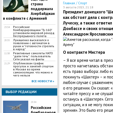
/
Главная
Спорт
страна
3 августа 2015, 21:18
поддержала
Президент донецкого "Ша
Азербайджан
как обстоят дела с конт
в конфликте с Арменией
Луческу, а также ответил
Российские
23:34
Донбассе и своих отноше
бомбардировщики "Ту-160"
установили мировой рекорд
Александром Ярославским
беспрерывного полета
Лукашенко высказался о
20:35
появлении с автоматом в
руках и "готовности стрелять
в народ"
О контракте Мистера
​Реактивные самолеты НАТО
11:38
"дали течь": пользователь
Сети указал на факты
– Я все время читал в пре
Опубликован график
21:29
просто нагнеталась обстано
прогулок и занятий спортом
в Москве во время
есть право выбора: либо е
самоизоляции: что можно и
чего нельзя
покинуть «Шахтер» – и поо
ВСЕ НОВОСТИ »
любом случае с уважением,
о его решении. Он сказал: 
ВЫБОР РЕДАКЦИИ
читайте прессу и не слушай
останусь в «Шахтере». Сег
23:34
ситуации, и я не могу пок
Российские
зрения». Это было его реш
бомбардиров