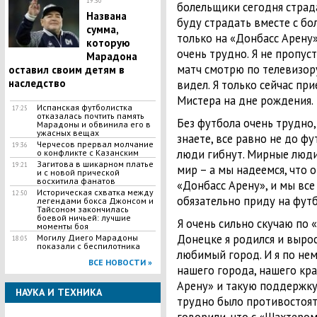
19:30
болельщики сегодня страдаю
​Названа
буду страдать вместе с бо
сумма,
только на «Донбасс Арену»
которую
очень трудно. Я не пропус
Марадона
матч смотрю по телевизору
оставил своим детям в
наследство
видел. Я только сейчас пр
Мистера на дне рождения.
​Испанская футболистка
17:25
отказалась почтить память
Без футбола очень трудно,
Марадоны и обвинила его в
ужасных вещах
знаете, все равно не до фу
Черчесов прервал молчание
19:36
люди гибнут. Мирные люди 
о конфликте с Казанским
Загитова в шикарном платье
19:21
мир – а мы надеемся, что о
и с новой прической
восхитила фанатов
«Донбасс Арену», и мы все 
Историческая схватка между
12:50
обязательно приду на футб
легендами бокса Джонсом и
Тайсоном закончилась
боевой ничьей: лучшие
Я очень сильно скучаю по 
моменты боя
Донецке я родился и вырос
Могилу Диего Марадоны
18:05
показали с беспилотника
любимый город. И я по нем
ВСЕ НОВОСТИ »
нашего города, нашего кра
Арену» и такую поддержку 
НАУКА И ТЕХНИКА
трудно было противостоят