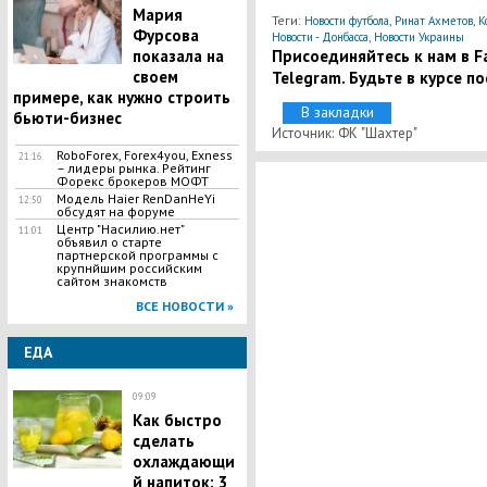
Мария
Теги:
,
,
Новости футбола
Ринат Ахметов
К
Фурсова
,
Новости - Донбасса
Новости Украины
Присоединяйтесь к нам в Fa
показала на
своем
Telegram. Будьте в курсе п
примере, как нужно строить
В закладки
бьюти-бизнес
Источник: ФК "Шахтер"
RoboForex, Forex4you, Exness
21:16
– лидеры рынка. Рейтинг
Форекс брокеров МОФТ
Модель Haier RenDanHeYi
12:50
обсудят на форуме
Центр "Насилию.нет"
11:01
объявил о старте
партнерской программы с
крупнйшим российским
сайтом знакомств
ВСЕ НОВОСТИ »
ЕДА
09:09
Как быстро
сделать
охлаждающи
й напиток: 3