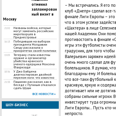
отменил
– Мы встречались. Я его п
запланирован
клуб «Днепр» сделал все-т
ный визит в
финале Лиги Европы – это 
Москву
что в этом успехе задейс
«Шахтера» в лице Селезне
​Названы войска, которые
21:02
могут заменить российских
нашей Академии. Они помо
миротворцев в
Приднестровье
противостоять в финале «Се
Победившая на выборах
16:13
игры эти футболисты очен
президента Молдавии
Санду рассказала о
градусник, для того чтобы
приоритетах своей политики
Тегерану стали известны
15:05
Валерьевич заряжен идеей ф
оружие и организатор
убийства иранского
очень много сделал для фу
ученого-ядерщика Мохсена
болельщиков. Я думаю, чт
Фахризаде
​У Джо Байдена
10:56
благодарны ему. И болель
диагностирован двойной
перелом ноги: что известно
что все-таки футбольный 
Пашинян рассказал, как в
21:33
красивую, яркую и содержа
беседе с Путиным отказался
сдать Шуши
дотягивает или не дотягив
ВСЕ НОВОСТИ »
собраны сильные игроки. В
инвестирует туда огромны
ШОУ-БИЗНЕС
Лиги Европы… Пусть кто-ни
непросто.
14:42