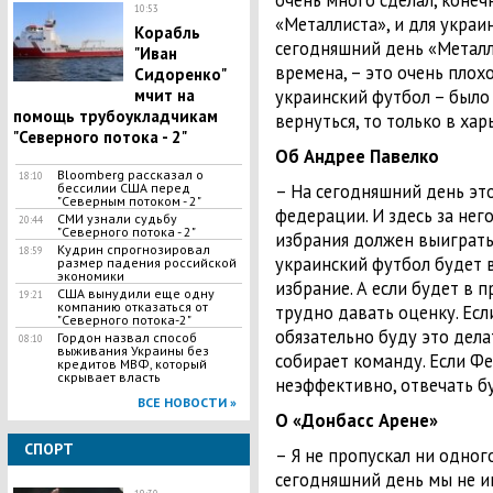
очень много сделал, конеч
10:53
«Металлиста», и для украин
​Корабль
сегодняшний день «Металл
"Иван
времена, – это очень плохо
Сидоренко"
мчит на
украинский футбол – было 
помощь трубоукладчикам
вернуться, то только в ха
"Северного потока - 2"
Об Андрее Павелко
Bloomberg рассказал о
18:10
бессилии США перед
– На сегодняшний день эт
"Северным потоком - 2"
федерации. И здесь за нег
СМИ узнали судьбу
20:44
"Северного потока - 2"
избрания должен выиграть
Кудрин спрогнозировал
18:59
украинский футбол будет 
размер падения российской
экономики
избрание. А если будет в п
США вынудили еще одну
19:21
компанию отказаться от
трудно давать оценку. Если
"Северного потока-2"
обязательно буду это дела
Гордон назвал способ
08:10
выживания Украины без
собирает команду. Если Фе
кредитов МВФ, который
скрывает власть
неэффективно, отвечать б
ВСЕ НОВОСТИ »
О «Донбасс Арене»
СПОРТ
– Я не пропускал ни одног
сегодняшний день мы не и