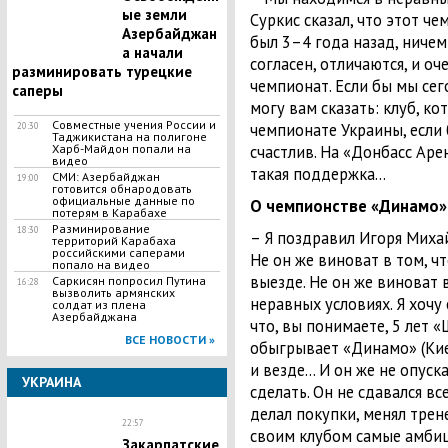
ые земли
Суркис сказал, что этот ч
Азербайджан
был 3–4 года назад, ничем 
а начали
согласен, отличаются, и оч
разминировать турецкие
чемпионат. Если бы мы сег
саперы
могу вам сказать: клуб, ко
​Совместные учения России и
чемпионате Украины, если 
20:30
Таджикистана на полигоне
Харб-Майдон попали на
счастлив. На «Донбасс Ар
видео
такая поддержка…
​СМИ: Азербайджан
19:00
готовится обнародовать
официальные данные по
О чемпионстве «Динамо»
потерям в Карабахе
​Разминирование
18:30
– Я поздравил Игоря Миха
территорий Карабаха
российскими саперами
Не он же виноват в том, ч
попало на видео
выезде. Не он же виноват 
Саркисян попросил Путина
16:28
вызволить армянских
неравных условиях. Я хочу
солдат из плена
Азербайджана
что, вы понимаете, 5 лет 
ВСЕ НОВОСТИ »
обыгрывает «Динамо» (Киев
и везде… И он же не опуска
УКРАИНА
сделать. Он не сдавался все
делал покупки, менял трен
22:57
своим клубом самые амбиц
Закарпатские