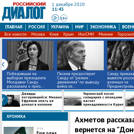
1 декабря 2020
11:43
18+
ГЛАВНАЯ
РОССИЯ
УКРАИНА
МИР
ЭКОНОМИКА
ВОЕН
Все новости
Москва
Киев
Крым
ИноСМИ
Мнение
Гороско
Победившая на
Песков предостерег
Санду приказ
выборах президента
Санду от "резких
вывести росси
Молдавии Санду
движениях" по выводу
военных из
рассказала о прио...
войск из...
Приднестровь
Дважды
Украинский посол
потерявшийся: Михаил
солидарен с японцами
Ефремов опять не
насчет
доехал в колонию
принадлежности Курил
ХРОНИКА
Ахметов рассказа
вернется на "Дон
19:54
Еще одна