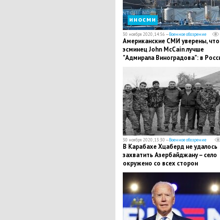
иносми
30 ноября 2020, 14:56 —
Военное обозрение
​Американские СМИ уверены, что
эсминец John McCain лучше
"Адмирала Виноградова": в Росс
дали комментарий
30 ноября 2020, 13:30 —
Военное обозрение
В Карабахе Хцаберд не удалось
захватить Азербайджану – село
окружено со всех сторон