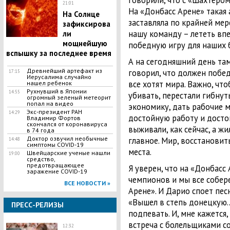
говорили, что с «Шахтером
21:01
На «Донбасс Арене» такая 
На Солнце
заставляла по крайней мер
зафиксирова
нашу команду – лететь вп
ли
мощнейшую
победную игру для наших 
вспышку за последнее время
А на сегодняшний день там 
Древнейший артефакт из
говорил, что должен побед
17:15
Иерусалима случайно
все хотят мира. Важно, что
нашел ребенок
Рухнувший в Японии
14:55
убивать, перестали гибну
огромный зеленый метеорит
попал на видео
экономику, дать рабочие м
Экс-президент РАН
14:29
достойную работу и достой
Владимир Фортов
скончался от коронавируса
выживали, как сейчас, а жи
в 74 года
Доктор озвучил необычные
главное. Мир, восстановит
14:48
симптомы COVID-19
места.
​Швейцарские ученые нашли
19:00
средство,
предотвращающее
Я уверен, что на «Донбасс
заражение COVID-19
чемпионов и мы все собер
ВСЕ НОВОСТИ »
Арене». И Дарио споет пе
«Вышел в степь донецкую..
ПРЕСС-РЕЛИЗЫ
подпевать. И, мне кажется,
встреча с болельщиками со
12:32