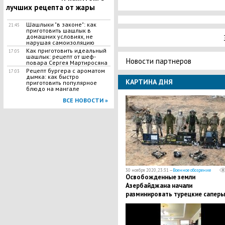
лучших рецепта от жары
Шашлыки "в законе": как
21:45
приготовить шашлык в
домашних условиях, не
нарушая самоизоляцию
Как приготовить идеальный
17:05
шашлык​: рецепт от шеф-
Новости партнеров
повара Сергея Мартиросяна
Рецепт бургера с ароматом
17:03
дымка: как быстро
КАРТИНА ДНЯ
приготовить популярное
блюдо на мангале
ВСЕ НОВОСТИ »
30 ноября 2020, 23:31 —
Военное обозрение
Освобожденные земли
Азербайджана начали
разминировать турецкие саперы