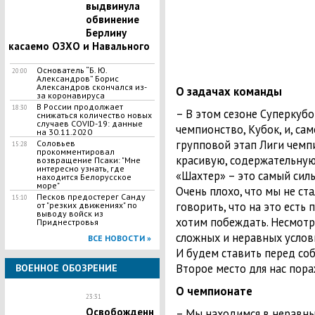
выдвинула
обвинение
Берлину
касаемо ОЗХО и Навального
Основатель “Б. Ю.
20:00
Александров” Борис
Александров скончался из-
О задачах команды
за коронавируса
​В России продолжает
18:30
– В этом сезоне Суперкубо
снижаться количество новых
случаев COVID-19: данные
чемпионство, Кубок, и, сам
на 30.11.2020
групповой этап Лиги чемп
​Соловьев
15:28
прокомментировал
красивую, содержательную 
возвращение Псаки: "Мне
интересно узнать, где
«Шахтер» – это самый силь
находится Белорусское
море"
Очень плохо, что мы не ста
Песков предостерег Санду
15:10
говорить, что на это есть
от "резких движениях" по
выводу войск из
хотим побеждать. Несмотря
Приднестровья
сложных и неравных услови
ВСЕ НОВОСТИ »
И будем ставить перед со
Второе место для нас пора
ВОЕННОЕ ОБОЗРЕНИЕ
О чемпионате
23:31
Освобожденн
– Мы находимся в неравны