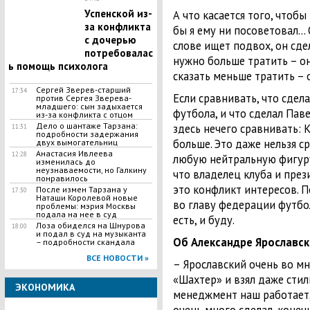
Успенской из-
А что касается того, чтобы
за конфликта
бы я ему ни посоветовал… 
с дочерью
слове ищет подвох, он сдел
потребовалас
нужно больше тратить – он
ь помощь психолога
сказать меньше тратить – 
Сергей Зверев-старший
17:34
Если сравнивать, что сдел
против Сергея Зверева-
младшего: сын задыхается
футбола, и что сделал Пав
из-за конфликта с отцом
​Дело о шантаже Тарзана:
здесь нечего сравнивать:
11:31
подробности задержания
больше. Это даже нельзя с
двух вымогательниц
Анастасия Ивлеева
12:28
любую нейтральную фигуру
изменилась до
неузнаваемости, но Галкину
что владелец клуба и пре
понравилось
это конфликт интересов. П
После измен Тарзана у
17:30
Наташи Королевой новые
во главу федерации футбо
проблемы: мэрия Москвы
подала на нее в суд
есть, и буду.
​Лоза обиделся на Шнурова
18:00
и подал в суд на музыканта
Об Александре Ярославс
– подробности скандала
ВСЕ НОВОСТИ »
– Ярославский очень во м
«Шахтер» и взял даже стил
ЭКОНОМИКА
менеджмент наш работает,