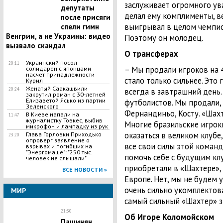
заслуживает огромного ува
депутаты
делал ему комплименты, в
после присяги
выигрывал в целом чемпио
спели гимн
Венгрии, а не Украины: видео
Поэтому он молодец.
вызвало скандал
О трансферах
Украинский посол
20:11
– Мы продали игроков на 4
солидарен с японцами
насчет принадлежности
стало только сильнее. Это
Курил
Женатый Саакашвили
20:24
всегда в завтрашний день.
закрутил роман с 30-летней
Елизаветой Ясько из партии
футболистов. Мы продали, 
Зеленского
Фернандиньо, Косту. «Шахте
В Киеве напали на
11:47
журналистку Товкес, выбив
Многие бразильские игроки
микрофон и лампадку из рук
оказаться в великом клубе
Глава Горловки Приходько
23:20
опроверг заявление о
все свои силы этой команд
взрывах и погибших на
"Энергомаше": "250 тыс.
помочь себе с будущим клу
человек не слышали"
приобретали в «Шахтере», 
ВСЕ НОВОСТИ »
Европе. Нет, мы не будем у
очень сильно укомплектован
МИР
самый сильный «Шахтер» з
21:30
Об Игоре Коломойском
​Пашинян