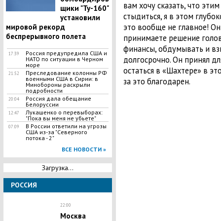
вам хочу сказать, что этим
щики "Ту-160"
стыдиться, я в этом глубо
установили
это вообще не главное! Он
мировой рекорд
беспрерывного полета
принимаете решение голов
финансы, обдумывать и вз
Россия предупредила США и
17:39
долгосрочно. Он принял дл
НАТО по ситуации в Черном
море
остаться в «Шахтере» в это
Преследование колонны РФ
21:52
военными США в Сирии: в
за это благодарен.
Минобороны раскрыли
подробности
Россия дала обещание
20:04
Белоруссии
​Лукашенко о перевыборах:
12:47
"Пока вы меня не убьете"
В России ответили на угрозы
07:09
США из-за "Северного
потока - 2"
ВСЕ НОВОСТИ »
Загрузка...
РОССИЯ
22:00
​Москва