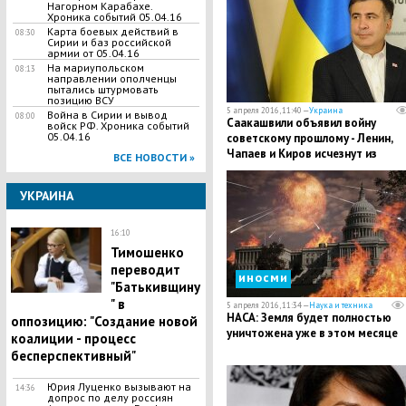
Нагорном Карабахе.
Хроника событий 05.04.16
Карта боевых действий в
08:30
Сирии и баз российской
армии от 05.04.16
На мариупольском
08:13
направлении ополченцы
пытались штурмовать
позицию ВСУ
5 апреля 2016, 11:40 —
Украина
Война в Сирии и вывод
08:00
Саакашвили объявил войну
войск РФ. Хроника событий
05.04.16
советскому прошлому - Ленин,
Чапаев и Киров исчезнут из
ВСЕ НОВОСТИ »
Одесской области
УКРАИНА
16:10
Тимошенко
переводит
иносми
"Батькивщину
" в
5 апреля 2016, 11:34 —
Наука и техника
НАСА: Земля будет полностью
оппозицию: "Создание новой
уничтожена уже в этом месяце
коалиции - процесс
бесперспективный"
Юрия Луценко вызывают на
14:36
допрос по делу россиян