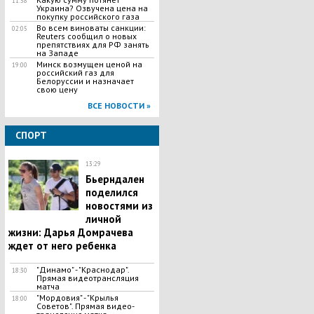
11:58
Украина? Озвучена цена на
покупку российского газа
Во всем виноваты санкции:
02:05
Reuters сообщил о новых
препятствиях для РФ занять
на Западе
Минск возмущен ценой на
19:00
российский газ для
Белоруссии и назначает
свою цену
ВСЕ НОВОСТИ »
СПОРТ
13:29
Бьерндален
поделился
новостями из
личной
жизни: Дарья Домрачева
ждет от него ребенка
"Динамо" - "Краснодар".
18:30
Прямая видеотрансляция
матча
"Мордовия" - "Крылья
18:00
Советов". Прямая видео-