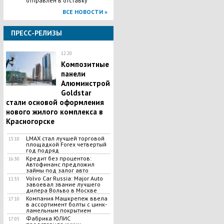
отправлен в отставку
ВСЕ НОВОСТИ »
ПРЕСС-РЕЛИЗЫ
12:20
Композитные
панели
Алюминстрой
Goldstar
стали основой оформления
нового жилого комплекса в
Красногорске
LMAX стал лучшей торговой
15:10
площадкой Forex четвертый
год подряд
Кредит без процентов:
16:30
Автофинанс предложил
займы под залог авто
Volvo Car Russia: Major Auto
11:55
завоевал звание лучшего
дилера Вольво в Москве
Компания Машкрепеж ввела
17:10
в ассортимент болты с цинк-
ламельным покрытием
Фабрика ЮЛИС
17:05