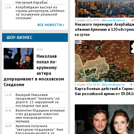
Нагорный Карабах
Азербайджан выслал из
11:06
страны репортеров LifeNews
за "искажение реальной
ситуации"
5 апреля 2016, 09:01 —
Военное обозрение
Никакого перемирия: Азербайд
ВСЕ НОВОСТИ »
обвинил Армению в 120 обстрел
за сутки
ШОУ-БИЗНЕС
13:05
Николаев
попал по-
крупному:
актера
допрашивают в московском
Следкоме
5 апреля 2016, 08:30 —
Военное обозрение
Карта боевых действий в Сирии 
баз российской армии от 05.04.1
Валерий Николаев
11:38
продолжает "лихачить" на
дороге: 11 нарушений за
последние три дня
Валентин Юдашкин впервые
10:41
стал дедушкой: известно
имя новорожденного
малыша
Армения получила
10:09
"звездную поддержку": Ким
Кардашьян молится за