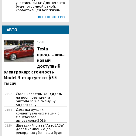
участием сына: Для него это
будет огромной раной,
кровоточащей всю жизнь
ВСЕ НОВОСТИ »
АВТО
15:58
Tesla
представила
новый
доступный
электрокар: стоимость
Model 3 стартует от $35
тысяч
Стали известны кандидаты
22:07
на пост президента
"АвтоВАЗа" на смену Бу
Андерссону
Десятка лучших
21:34
концептуальных машин с
Женевского
автосалона-2016
Шведский глава "АвтоВАЗа"
21:59
довел компанию до
рекордных убытков и будет