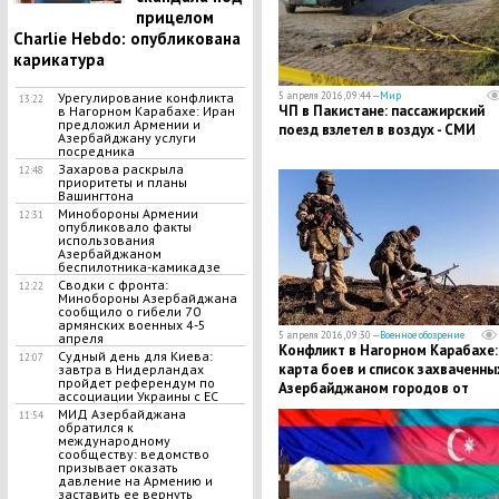
прицелом
Charlie Hebdo: опубликована
карикатура
5 апреля 2016, 09:44 —
Мир
Урегулирование конфликта
13:22
ЧП в Пакистане: пассажирский
в Нагорном Карабахе: Иран
предложил Армении и
поезд взлетел в воздух - СМИ
Азербайджану услуги
посредника
Захарова раскрыла
12:48
приоритеты и планы
Вашингтона
Минобороны Армении
12:31
опубликовало факты
использования
Азербайджаном
беспилотника-камикадзе
Сводки с фронта:
12:22
Минобороны Азербайджана
сообщило о гибели 70
армянских военных 4-5
5 апреля 2016, 09:30 —
Военное обозрение
апреля
Конфликт в Нагорном Карабахе:
Судный день для Киева:
12:07
карта боев и список захваченны
завтра в Нидерландах
пройдет референдум по
Азербайджаном городов от
ассоциации Украины с ЕС
05.04.16
МИД Азербайджана
11:54
обратился к
международному
сообществу: ведомство
призывает оказать
давление на Армению и
заставить ее вернуть