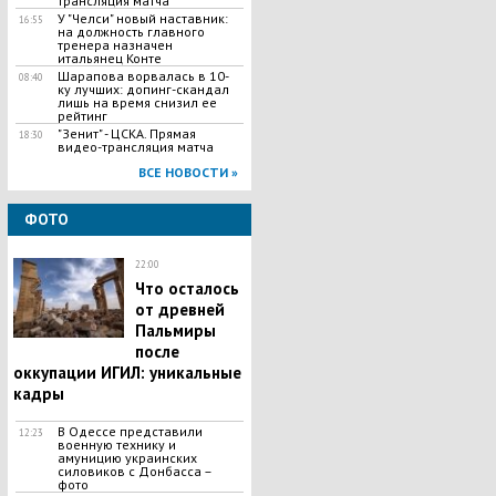
трансляция матча
У "Челси" новый наставник:
16:55
на должность главного
тренера назначен
итальянец Конте
Шарапова ворвалась в 10-
08:40
ку лучших: допинг-скандал
лишь на время снизил ее
рейтинг
"Зенит" - ЦСКА. Прямая
18:30
видео-трансляция матча
ВСЕ НОВОСТИ »
ФОТО
22:00
Что осталось
от древней
Пальмиры
после
оккупации ИГИЛ: уникальные
кадры
В Одессе представили
12:23
военную технику и
амуницию украинских
силовиков с Донбасса –
фото