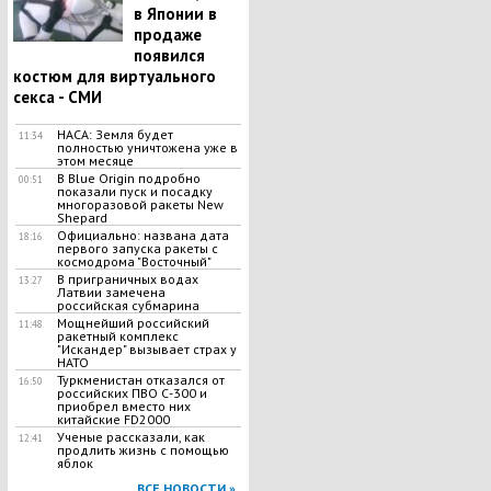
в Японии в
продаже
появился
костюм для виртуального
секса - СМИ
НАСА: Земля будет
11:34
полностью уничтожена уже в
этом месяце
В Blue Origin подробно
00:51
показали пуск и посадку
многоразовой ракеты New
Shepard
Официально: названа дата
18:16
первого запуска ракеты с
космодрома "Восточный"
В приграничных водах
13:27
Латвии замечена
российская субмарина
Мощнейший российский
11:48
ракетный комплекс
"Искандер" вызывает страх у
НАТО
Туркменистан отказался от
16:50
российских ПВО С-300 и
приобрел вместо них
китайские FD2000
Ученые рассказали, как
12:41
продлить жизнь с помощью
яблок
ВСЕ НОВОСТИ »