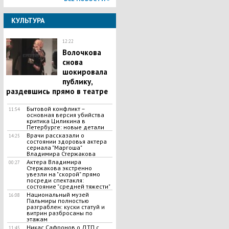
КУЛЬТУРА
12:22
Волочкова
снова
шокировала
публику,
раздевшись прямо в театре
Бытовой конфликт –
11:54
основная версия убийства
критика Циликина в
Петербурге: новые детали
Врачи рассказали о
14:25
состоянии здоровья актера
сериала "Маргоша"
Владимира Стержакова
Актера Владимира
00:27
Стержакова экстренно
увезли на "скорой" прямо
посреди спектакля:
состояние "средней тяжести"
Национальный музей
16:08
Пальмиры полностью
разграблен: куски статуй и
витрин разбросаны по
этажам
Никас Сафронов о ДТП с
11:45