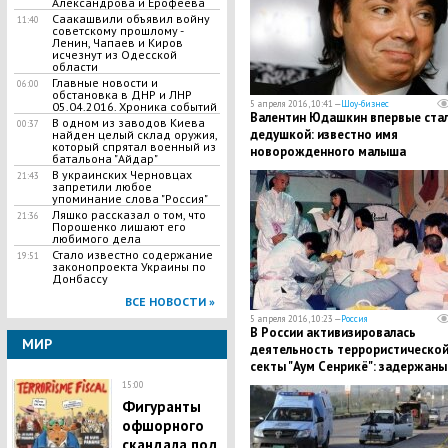
Александрова и Ерофеева
Саакашвили объявил войну
11:40
советскому прошлому -
Ленин, Чапаев и Киров
исчезнут из Одесской
области
Главные новости и
06:00
обстановка в ДНР и ЛНР
5 апреля 2016, 10:41 —
Шоу-бизнес
05.04.2016. Хроника событий
Валентин Юдашкин впервые ста
В одном из заводов Киева
00:37
дедушкой: известно имя
найден целый склад оружия,
который спрятал военный из
новорожденного малыша
батальона "Айдар"
В украинских Черновцах
21:43
запретили любое
упоминание слова "Россия"
Ляшко рассказал о том, что
21:36
Порошенко лишают его
любимого дела
Стало известно содержание
19:51
законопроекта Украины по
Донбассу
ВСЕ НОВОСТИ »
5 апреля 2016, 10:23 —
Россия
В России активизировалась
МИР
деятельность террористическо
секты "Аум Сенрикё": задержаны
адепты группировки
15:00
Фигуранты
офшорного
скандала под