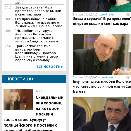
армян
Звезды сериала "Игра
08:10
престолов" впервые вышли
в свет как пара
5 апреля 2016, 08:10 —
Шоу-бизнес
Звезды сериала "Игра престолов
Ему призналась в любви
08:00
Волочкова: что известно о
впервые вышли в свет как пара
личной жизни Саида Багова
"Мы любим друг друга":
00:00
Анастасия Волочкова
призналась в романе с
актером Саидом Баговым
Трагическое событие
22:47
вынудило Анну
Калашникову и Прохора
Шаляпина отменить свою
апрельскую свадьбу
ВСЕ НОВОСТИ »
5 апреля 2016, 08:00 —
Шоу-бизнес
НОВОСТИ 18+
Ему призналась в любви Волочко
что известно о личной жизни Са
Багова
12:09
Скандальный
видеоролик,
на котором
москвич
застал свою супругу-
полицейского в постели с
коллегой, взбудоражил