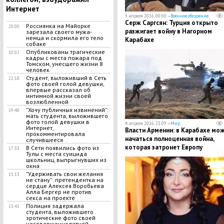
Интернет
5 апреля 2016, 00:00 —
Военное обозрение
Серж Саргсян: Турция открыто
Россиянка на Майорке
20:00
разжигает войну в Нагорном
зарезала своего мужа-
немца и скормила его тело
Карабахе
собаке
Опубликованы трагические
10:02
кадры с места пожара под
Томском, унесшего жизни 8
человек
Студент, выложивший в Сеть
22:18
фото своей голой девушки,
впервые рассказал об
интимной жизни своей
возлюбленной
"Хочу публичных извинений":
19:48
мать студента, выложившего
фото голой девушки в
4 апреля 2016, 23:09 —
Мир
Интернет,
Власти Армении: в Карабахе мо
прокомментировала
начаться полноценная война,
случившееся
которая затронет Европу
В Сети появились фото из
17:33
Тулы с места суицида
школьниц, выпрыгнувших из
окна
"Удерживать свои желания
15:13
не стану": претендентка на
сердце Алексея Воробьева
Алла Бергер не против
секса на проекте
Полиция задержала
13:41
студента, выложившего
эротические фото своей
несовершеннолетней