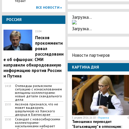
теракт
ВСЕ НОВОСТИ »
Загрузка...
РОССИЯ
Загрузка...
15:04
Песков
прокомменти
ровал
расследовани
Новости партнеров
е об офшорах: СМИ
направили обнародованную
КАРТИНА ДНЯ
информацию против России
и Путина
Очевидцы разъяснили
14:18
ситуацию с изнасилованием
женщины коллекторами:
новые детали скандального
дела
Аксенов признался, что не
13:55
может выдворить
шашлычную из Ханского
дворца в Бахчисарае
5 апреля 2016, 16:10 —
Украина
Скандал с новосибирскими
13:50
Тимошенко переводит
коллекторами-
насильниками набирает
"Батькивщину" в оппозицию: