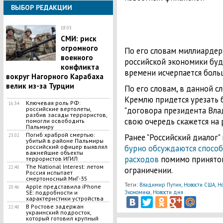
ВЫБОР РЕДАКЦИИ
18:03
СМИ: риск
огромного
По его словам миллиардера
военного
российской экономики буде
конфликта
времени исчерпается больш
вокруг Нагорного Карабаха
велик из-за Турции
По его словам, в данной 
Кремлю придется урезать 
Ключевая роль РФ:
16:34
"договора президента Влад
российские вертолеты,
разбив засады террористов,
свою очередь скажется на 
помогли освободить
Пальмиру
Погиб храброй смертью:
Ранее "Российский диалог"
23:02
убитый в районе Пальмиры
бурно обсуждаются спосо
российский офицер выявлял
важнейшие объекты
расходов
помимо принято
террористов ИГИЛ
The National Interest: летом
22:40
ограничении.
Россия испытает
смертоносный МиГ-35
Теги:
,
,
Владимир Путин
Новости США
Но
Apple представила iPhone
20:46
,
Экономика
Новости дня
SE: подробности и
характеристики устройства
В Ростове задержан
22:40
украинский подросток,
который готовил крупный