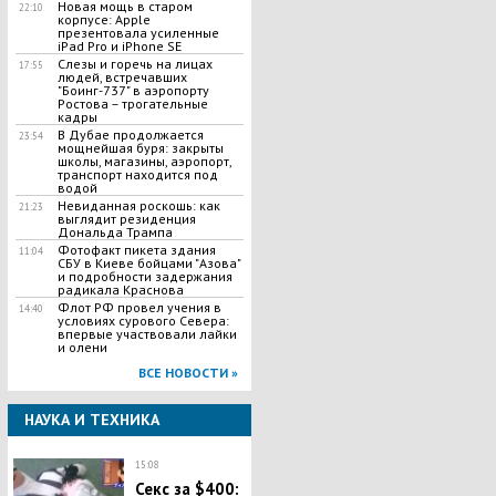
Новая мощь в старом
22:10
корпусе: Apple
презентовала усиленные
iPad Pro и iPhone SE
Слезы и горечь на лицах
17:55
людей, встречавших
"Боинг-737" в аэропорту
Ростова – трогательные
кадры
В Дубае продолжается
23:54
мощнейшая буря: закрыты
школы, магазины, аэропорт,
транспорт находится под
водой
Невиданная роскошь: как
21:23
выглядит резиденция
Дональда Трампа
Фотофакт пикета здания
11:04
СБУ в Киеве бойцами "Азова"
и подробности задержания
радикала Краснова
Флот РФ провел учения в
14:40
условиях сурового Севера:
впервые участвовали лайки
и олени
ВСЕ НОВОСТИ »
НАУКА И ТЕХНИКА
15:08
Секс за $400: