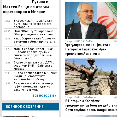
Путина и
Маттео Ренци по итогам
переговоров в Милане
Видео: Как Линдси Лохан
13:13
выгоняли из московского
ресторана
Матч "Ювентус"-"Барселона":
00:53
Обзор и видео всех голов
Как обстреливали Горловку:
21:51
в момент съёмки прилетела
5 апреля 2016, 13:22 —
Мир
Урегулирование конфликта в
мина
Дарья-соблазнительница:
Нагорном Карабахе: Иран
11:20
Видеоподборка лучших
предложил Армении и
снимков победительницы
Азербайджану услуги посредник
"Холостяка"
Видео смертельного ДТП с
16:48
участием БМВ и байкера в
Москве
Видео беспорядков в Киеве:
22:45
Люди неистовствуют,
милиция бездействует
Американской выпускнице
19:42
туфли помешали удачно
закончить школу
ВСЕ НОВОСТИ »
5 апреля 2016, 12:45 —
Россия
В Нагорном Карабахе
продолжаются боевые действия:
ВОЕННОЕ ОБОЗРЕНИЕ
Сети опубликованы кадры ночн
наступления азербайджанской