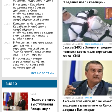
обороты: подробности дела
"Создание новой коалиции -
В Нагорном Карабахе
12:45
процесс бесперспективный"
продолжаются боевые
действия: в Сети
опубликованы кадры
ночного наступления
азербайджанской армии
Конфликт в Нагорном
11:35
Карабахе: Минобороны
Азербайджана
опубликовало новые кадры
уничтожения армянского
штаба и танка
В России активизировалась
10:23
5 апреля 2016, 15:08 —
Наука и техника
деятельность
Секс за $400: в Японии в продаж
террористической секты
появился костюм для виртуальн
"Аум Сенрикё": задержаны
адепты группировки
секса - СМИ
В московском метро
09:30
агрессивный конфликт
закончился кровавой
поножовщиной
ВСЕ НОВОСТИ »
ВИДЕО
16:52
5 апреля 2016, 13:55 —
Россия
Полное видео
Аксенов признался, что не може
выступления
выдворить шашлычную из Ханск
Владимира
дворца в Бахчисарае