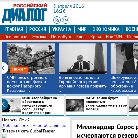
5 апреля 2016
16:26
ГЛАВНАЯ
РОССИЯ
УКРАИНА
МИР
ЭКОНОМИКА
ВОЕН
Все новости
Москва
Петербург
Киев
Крым
ИноСМИ
Мнен
сюжет
СМИ: риск огромного
Во имя безопасности
Шокирующее 
военного конфликта
Европейского региона
президента А
вокруг Нагорного
Армения готова признать
обострение
Карабаха ...
...
карабахского .
МИД Азербайджана
НАСА: Земля будет
обратился к
полностью
международному
уничтожена уже в этом
сообществу:
месяце
ведомство приз...
Новости СМИ2
Миллиардер Сорос р
Добавить рекламное обьявление
Тизерная сеть GlobalTeaser
исчерпаются резерв