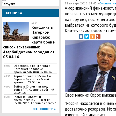
22 января 2016, 11:45 —
Экономика
Загрузка...
Американский финансист,
ХРОНИКА
полагает, что международ
на пару лет, после чего эк
09:30
выбраться из которого буд
Конфликт в
Критическим годом станет
Нагорном
Карабахе:
карта боев и
список захваченных
Азербайджаном городов от
05.04.16
Обострение конфликта в
09:00
Нагорном Карабахе.
Хроника событий 05.04.16
Карта боевых действий в
08:30
Сирии и баз российской
армии от 05.04.16
Война в Сирии и вывод
08:00
войск РФ. Хроника событий
05.04.16
Свое мнение Сорос высказ
Главные новости и
06:00
обстановка в ДНР и ЛНР
"Россия находится в очень 
05.04.2016. Хроника событий
достаточно резервов. Их хва
ВСЕ НОВОСТИ »
известный финансист.