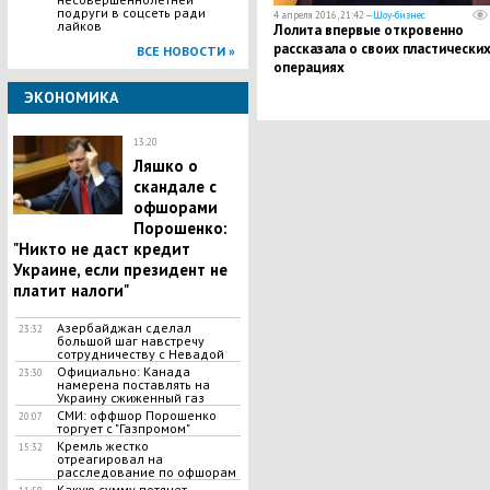
подруги в соцсеть ради
4 апреля 2016, 21:42 —
Шоу-бизнес
лайков
Лолита впервые откровенно
рассказала о своих пластически
ВСЕ НОВОСТИ »
операциях
ЭКОНОМИКА
13:20
Ляшко о
скандале с
офшорами
Порошенко:
"Никто не даст кредит
Украине, если президент не
платит налоги"
Азербайджан сделал
23:32
большой шаг навстречу
сотрудничеству с Невадой
Официально: Канада
23:30
намерена поставлять на
Украину сжиженный газ
СМИ: оффшор Порошенко
20:07
торгует с "Газпромом"
Кремль жестко
15:32
отреагировал на
расследование по офшорам
Какую сумму потянет