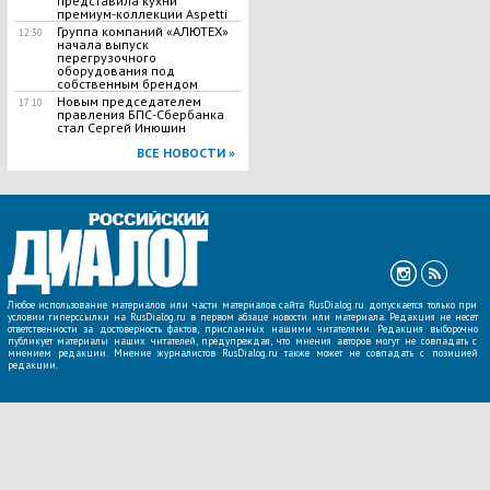
представила кухни
премиум-коллекции Aspetti
Группа компаний «АЛЮТЕХ»
12:30
начала выпуск
перегрузочного
оборудования под
собственным брендом
Новым председателем
17:10
правления БПС-Сбербанка
стал Сергей Инюшин
ВСЕ НОВОСТИ »
Любое использование материалов или части материалов сайта RusDialog.ru допускается только при
условии гиперссылки на RusDialog.ru в первом абзаце новости или материала. Редакция не несет
ответственности за достоверность фактов, присланных нашими читателями. Редакция выборочно
публикует материалы наших читателей, предупреждая, что мнения авторов могут не совпадать с
мнением редакции. Мнение журналистов RusDialog.ru также может не совпадать с позицией
редакции.