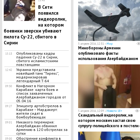
15:43
армии
В Сети
появился
видеоролик,
на котором
боевики зверски убивают
пилота Су-22, сбитого в
Сирии
5 апреля 2016, 12:31 —
Мир
Минобороны Армении
опубликовало факты
Опубликованы кадры
15:13
падения Су-22 в Сирии,
использования Азербайджаном
сбитого исламистскими
беспилотника-камикадзе
повстанцами
Украина представила
12:42
новейший танк "Тирекс",
модернизировав
легендарный Т-64
Конфликт в Нагорном
09:30
Карабахе: карта боев и
список захваченных
Азербайджаном городов от
05.04.16
Эпицентр артобстрелов в
09:27
Карабахе – Мардакерт:
5 апреля 2016, 12:09 —
Новости 18+
жители сидят в
Скандальный видеоролик, на
бомбоубежищах
котором москвич застал свою
Никакого перемирия:
09:01
супругу-полицейского в постели 
Азербайджан обвинил
Армению в 120 обстрелах за
коллегой, взбудоражил Интерне
сутки
Обострение конфликта в
09:00