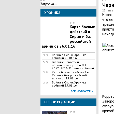
Чер
Загрузка...
25 янва
ХРОНИКА
​Извес
что ее
08:30
трещин
Карта боевых
практи
действий в
находи
Сирии и баз
российской
армии от 26.01.16
Война в Сирии. Хроника
08:00
событий 26.01.16
Главные новости и
06:30
обстановка в ДНР и ЛНР
26.01.2016. Хроника событий
Карта боевых действий в
08:38
Сирии и баз российской
армии от 25.01.16
Война в Сирии. Хроника
08:16
событий 25.01.16
ВСЕ НОВОСТИ »
Коррес
Заворо
ВЫБОР РЕДАКЦИИ
супруг
прямой
20:08