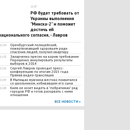
11:47
РФ будет требовать от
Украины выполнения
"Минска-2" и поможет
достичь ей
национального согласия, - Лавров
Оренбургский полицейский,
11:34
пожертвовавший здоровьем ради
спасения людей, получил квартиру
Захарченко пресек на корню требование
11:33
Порошенко аннулировать результаты
выборов в 2014
Сергей Лавров проводит пресс-
11:31
конференцию по итогам 2015 года.
Прямая видео-трансляция
В Мытищах мужчина жестоко поквитался
11:09
со школьником, избивавшим его сына
Киев не хочет видеть в "побратимах" ряд
11:08
городов РФ и готов разорвать с ними
отношения
ВСЕ НОВОСТИ »