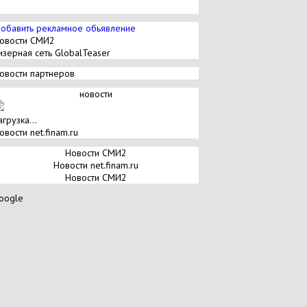
обавить рекламное обьявление
овости СМИ2
изерная сеть GlobalTeaser
овости партнеров
новости
агрузка...
овости net.finam.ru
Новости СМИ2
Новости net.finam.ru
Новости СМИ2
oogle