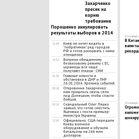
Захарченко
пресек на
корню
требование
Порошенко аннулировать
результаты выборов в 2014
25 января 2
В Китае
Киев не хочет видеть в
11:08
валюты 
"побратимах" ряд городов
рекорд
РФ и готов разорвать с ними
отношения
Вопреки обещанному
10:37
безвизовому режиму с ЕС,
украинцы все чаще
получают отказы - СМИ
Главные новости и
06:30
обстановка в ДНР и ЛНР
26.01.2016. Хроника событий
Откровения Захарченко:
00:58
нам пришлось сжечь село
под Донецком, чтобы спасти
бойцов
25 января 2
Скандальный Олег Ляшко
00:10
Огромны
заявил, что готов сместить
Яценюка с поста премьер-
киломе
министра Украины
шокиру
Официально: США передали
22:09
интерн
Киеву военное
оборудование и обучили
батальоны на 266 млн
долларов