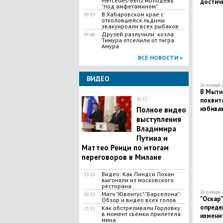
Mercedes-Benz молодежь
достичь
"под амфетамином"
- Лавро
В Хабаровском крае с
09:59
отколовшейся льдины
эвакуироали всех рыбаков
Друзей разлучили: козла
09:48
Тимура отселили от тигра
Амура
ВСЕ НОВОСТИ »
ВИДЕО
26 января 2
В Мыти
поквит
16:52
избива
Полное видео
выступления
Владимира
Путина и
Маттео Ренци по итогам
переговоров в Милане
Видео: Как Линдси Лохан
13:13
выгоняли из московского
ресторана
26 января 2
Матч "Ювентус"-"Барселона":
00:53
"Оскар
Обзор и видео всех голов
опреде
Как обстреливали Горловку:
21:51
в момент съёмки прилетела
измени
мина