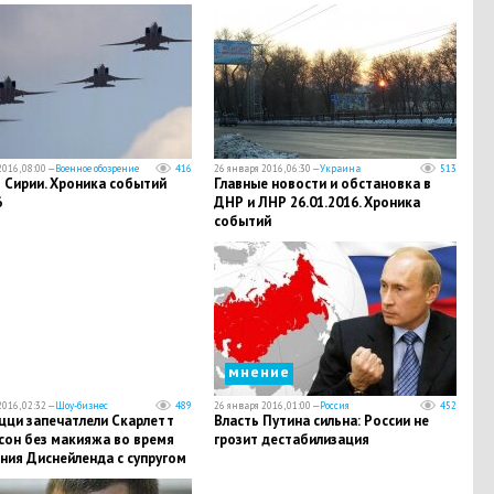
бразия"
016, 08:00 —
Военное обозрение
416
26 января 2016, 06:30 —
Украина
513
 Сирии. Хроника событий
Главные новости и обстановка в
6
ДНР и ЛНР 26.01.2016. Хроника
событий
мнение
016, 02:32 —
Шоу-бизнес
489
26 января 2016, 01:00 —
Россия
452
цци запечатлели Скарлетт
Власть Путина сильна: России не
сон без макияжа во время
грозит дестабилизация
ния Диснейленда с супругом