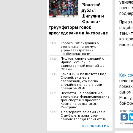
удивле
"Золотой
очень 
дубль":
подчер
Шипулин и
Юрлова -
При эт
триумфаторы гонок
подобн
преследования в Антхольце
тем, ч
которо
Совбез РФ: ситуация в
нас вс
14:06
экономике напрямую
угрожает стратегии
нацбезопасности
Пушков: снятие санкций с
09:23
Ирана - чуть ли не
единственный верный шаг
Обамы
Зачем НЛО появляется над
Как со
23:13
Сирией: эксперты
некото
рассказали, что могло
случайно попасть в руки
познак
боевиков ИГИЛ
сыном 
Несмотря на проблемы в
02:01
экономике, финансирование
Мансур
транспортных проектов
бойфре
Крыма не сократится, -
Минтранс
Теги:
Нов
Два теракта за один час в
12:32
Стамбуле: в азиатском
районе города горит отель
Источни
ВСЕ НОВОСТИ »