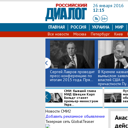
26 января 2016
12:15
ГЛАВНАЯ
РОССИЯ
УКРАИНА
МИР
Все новости
Москва
Петербург
Киев
Сергей Лавров проводит
В Кремле назвал
пресс-конференцию по
вымыслом заявл
итогам 2015 года. Пря...
властей США о
причастности Пу..
СМИ: бывший глава
Пут
МИД Швеции Карл
мо
Бильдт станет
об
премьер-министром
зах
Укра...
Новости СМИ2
Анас
Добавить рекламное обьявление
Тизерная сеть GlobalTeaser
дейс