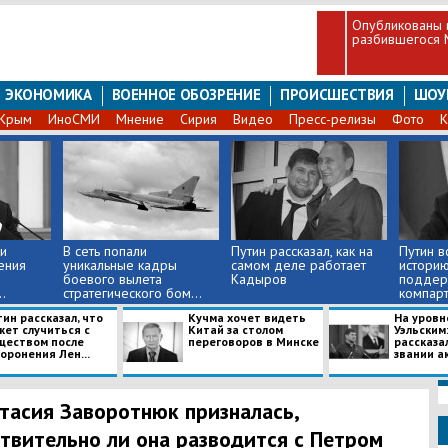
Опубликованы 
разбившегося 
ЭКОНОМИКА
ВОЕННОЕ ОБОЗРЕНИЕ
ПРОИСШЕСТВИЯ
ШОУ
Крым
ИноСМИ
Мнение
Сирия
Видео
Пресс-релизы
Фото
К
и
В сеть попали
Путин рассказал, как на
Путин в
ения
уникальные кадры
самом деле работает
историю
боевого вылета
Кадыров
поддер
.
стратегического бом...
компарт
коммуни
ин рассказал, что
Кучма хочет видеть
На уровн
жет случиться с
Китай за столом
Уэльским
ществом после
переговоров в Минске
рассказа
оронения Лен...
звании ак
тасия Заворотнюк призналась,
твительно ли она разводится с Петром