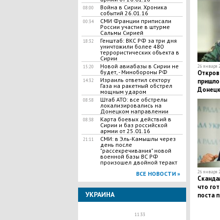
Война в Сирии. Хроника
08:00
событий 26.01.16
СМИ Франции приписали
00:34
России участие в штурме
Сальмы Сирией
Генштаб: ВКС РФ за три дня
18:32
уничтожили более 480
террористических объекта в
Сирии
Новой авиабазы в Сирии не
26 января 2
15:20
будет, - Минобороны РФ
Откров
Израиль ответил сектору
пришло
14:32
Газа на ракетный обстрел
Донецк
мощным ударом
Штаб АТО: все обстрелы
08:58
локализировались на
Донецком направлении
Карта боевых действий в
08:38
Сирии и баз российской
армии от 25.01.16
СМИ: в Эль-Камышлы через
21:11
день после
"рассекречивания" новой
военной базы ВС РФ
произошел двойной теракт
26 января 2
ВСЕ НОВОСТИ »
Скандал
что гот
УКРАИНА
поста 
11:33