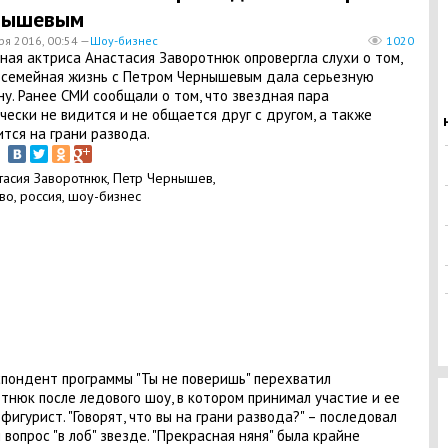
нышевым
ря 2016, 00:54 —
Шоу-бизнес
1020
тная актриса Анастасия Заворотнюк опровергла слухи о том,
 семейная жизнь с Петром Чернышевым дала серьезную
у. Ранее СМИ сообщали о том, что звездная пара
чески не видится и не общается друг с другом, а также
тся на грани развода.
пондент программы "Ты не поверишь" перехватил
тнюк после ледового шоу, в котором принимал участие и ее
-фигурист. "Говорят, что вы на грани развода?" – последовал
 вопрос "в лоб" звезде. "Прекрасная няня" была крайне