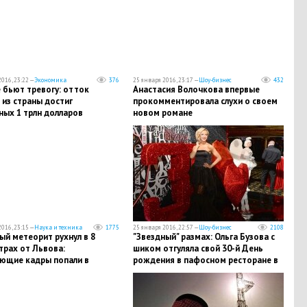
016, 23:22 —
Экономика
376
25 января 2016, 23:17 —
Шоу-бизнес
432
 бьют тревогу: отток
Анастасия Волочкова впервые
из страны достиг
прокомментировала слухи о своем
ных 1 трлн долларов
новом романе
016, 23:15 —
Наука и техника
1775
25 января 2016, 22:57 —
Шоу-бизнес
2108
й метеорит рухнул в 8
"Звездный" размах: Ольга Бузова с
трах от Львова:
шиком отгуляла свой 30-й День
ющие кадры попали в
рождения в пафосном ресторане в
ет
центре Москвы