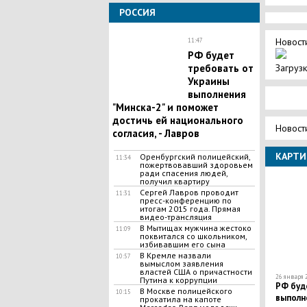
РОССИЯ
Новости
11:47
РФ будет
Загрузк
требовать от
Украины
выполнения
"Минска-2" и поможет
достичь ей национального
Новост
согласия, - Лавров
КАРТИ
Оренбургский полицейский,
11:34
пожертвовавший здоровьем
ради спасения людей,
получил квартиру
Сергей Лавров проводит
11:31
пресс-конференцию по
итогам 2015 года. Прямая
видео-трансляция
В Мытищах мужчина жестоко
11:09
поквитался со школьником,
избивавшим его сына
В Кремле назвали
10:57
вымыслом заявления
властей США о причастности
26 января 2
Путина к коррупции
РФ буд
В Москве полицейского
10:15
выполн
прокатила на капоте