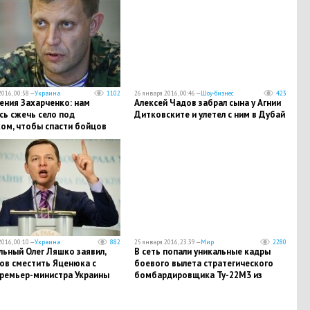
016, 00:58 —
Украина
1102
26 января 2016, 00:46 —
Шоу-бизнес
423
ения Захарченко: нам
Алексей Чадов забрал сына у Агнии
сь сжечь село под
Дитковските и улетел с ним в Дубай
ом, чтобы спасти бойцов
016, 00:10 —
Украина
882
25 января 2016, 23:39 —
Мир
2280
ьный Олег Ляшко заявил,
В сеть попали уникальные кадры
ов сместить Яценюка с
боевого вылета стратегического
премьер-министра Украины
бомбардировщика Ту-22М3 из
России в Сирию