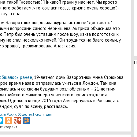
на такой "новостью". "Никакой грани у нас нет. Мы просто
много работаем, что, согласитесь, в кризис очень хорошо", -
кнула она.
ом Заворотнюк попросила журналистов не "доставать"
ыми вопросами самого Чернышева. Актриса объяснила это
то Петр был очень уставшим после шоу, из-за подготовки к
му не спал несколько ночей. "Он трудится на благо семьи, у
е хорошо", - резюмировала Анастасия.
Н
общалось ранее
, 19-летняя дочь Заворотнюк Анна Стрюкова
рое время назад отправилась учиться в Лондон. Там она
омилась и со своим будущим возлюбленным – 21-летним
латвийского миллионера чеченского происхождения
ом. Однако в конце 2015 года Аня вернулась в Россию, а с
ндом, судя по всему, рассталась.
ости России
,
Общество
,
Новости дня
к: СтарХит