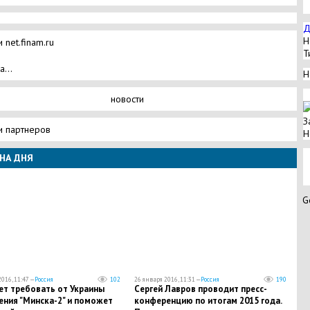
Д
Н
 net.finam.ru
Т
а...
Н
новости
З
и партнеров
Н
НА ДНЯ
G
016, 11:47 —
Россия
102
26 января 2016, 11:31 —
Россия
190
ет требовать от Украины
Сергей Лавров проводит пресс-
ения "Минска-2" и поможет
конференцию по итогам 2015 года.