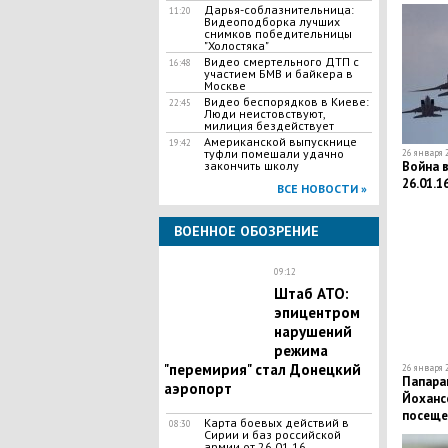
разноо
Дарья-соблазнительница:
11:20
Видеоподборка лучших
снимков победительницы
"Холостяка"
Видео смертельного ДТП с
16:48
участием БМВ и байкера в
Москве
Видео беспорядков в Киеве:
22:45
Люди неистовствуют,
милиция бездействует
Американской выпускнице
19:42
туфли помешали удачно
26 января 2
Война в
закончить школу
26.01.1
ВСЕ НОВОСТИ »
ВОЕННОЕ ОБОЗРЕНИЕ
09:12
Штаб АТО:
эпицентром
нарушений
режима
"перемирия" стал Донецкий
26 января 2
Папара
аэропорт
Йоханс
посеще
Карта боевых действий в
08:30
Сирии и баз российской
армии от 26.01.16