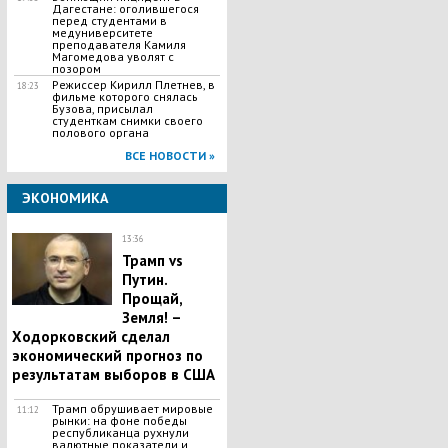
Дагестане: оголившегося
перед студентами в
медуниверситете
преподавателя Камиля
Магомедова уволят с
позором
Режиссер Кирилл Плетнев, в
18:23
фильме которого снялась
Бузова, присылал
студенткам снимки своего
полового органа
ВСЕ НОВОСТИ »
ЭКОНОМИКА
13:36
Трамп vs
Путин.
Прощай,
Земля! –
Ходорковский сделал
экономический прогноз по
результатам выборов в США
Трамп обрушивает мировые
11:12
рынки: на фоне победы
республиканца рухнули
валютные показатели и