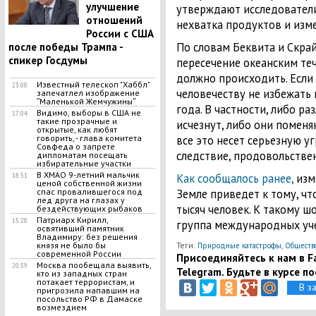
улучшение
утверждают исследователи
отношений
нехватка продуктов и изме
России с США
По словам Беквита и Скра
после победы Трампа -
спикер Госдумы
пересечение океанским те
должно происходить. Если 
Известный телескоп "Хаббл"
23:08
человечеству не избежать
запечатлел изображение
ʺМаленькой Жемчужиныʺ
года. В частности, либо р
Видимо, выборы в США не
17:04
такие прозрачные и
исчезнут, либо они поменя
открытые, как любят
все это несет серьезную уг
говорить, - глава комитета
Совфеда о запрете
следствие, продовольстве
дипломатам посещать
избирательные участки
В ХМАО 9-летний мальчик
Как сообщалось ранее,
изм
18:51
ценой собственной жизни
Земле приведет к тому, чт
спас провалившегося под
лед друга на глазах у
тысяч человек. К такому 
бездействующих рыбаков
Патриарх Кирилл,
15:28
группа международных уче
освятивший памятник
Владимиру: без решения
Теги:
,
князя не было бы
Природные катастрофы
Обществ
современной России
Присоединяйтесь к нам в Fa
Москва пообещала выявить,
20:59
Telegram. Будьте в курсе п
кто из западных стран
потакает террористам, и
В з
пригрозила напавшим на
посольство РФ в Дамаске
возмездием