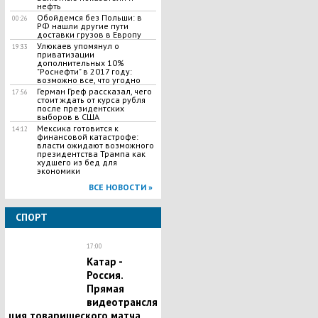
нефть
Обойдемся без Польши: в
00:26
РФ нашли другие пути
доставки грузов в Европу
Улюкаев упомянул о
19:33
приватизации
дополнительных 10%
"Роснефти" в 2017 году:
возможно все, что угодно
Герман Греф рассказал, чего
17:56
стоит ждать от курса рубля
после президентских
выборов в США
Мексика готовится к
14:12
финансовой катастрофе:
власти ожидают возможного
президентства Трампа как
худшего из бед для
экономики
ВСЕ НОВОСТИ »
СПОРТ
17:00
Катар -
Россия.
Прямая
видеотрансля
ция товарищеского матча