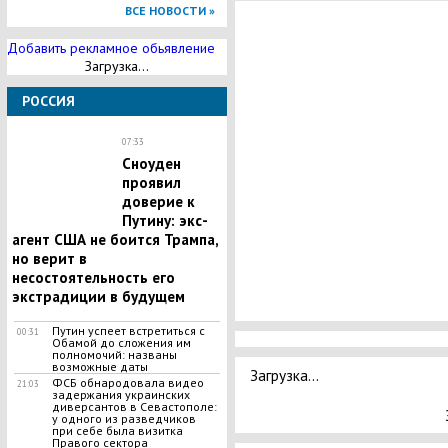
ВСЕ НОВОСТИ »
Добавить рекламное обьявление
Загрузка...
РОССИЯ
07:33
Сноуден
проявил
доверие к
Путину: экс-
агент США не боится Трампа,
но верит в
несостоятельность его
экстрадиции в будущем
Путин успеет встретиться с
00:31
Обамой до сложения им
полномочий: названы
возможные даты
Загрузка...
ФСБ обнародовала видео
21:03
задержания украинских
диверсантов в Севастополе:
у одного из разведчиков
при себе была визитка
Правого сектора