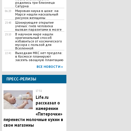
родились три близнеца
Сатурна
Мировая наука в шоке: на
06:20
Марсе нашли наскальный
рисунок женщины
Шокирующее открытие
23:48
ученых: гнев человека
вызван паразитами в мозге
В научном мире нашли
23:10
оригинальный способ
избавиться от космического
мусора с пользой для
Вселенной
Выходкам МКС нет предела:
22:41
в Космосе планируют
засеять овощную плантацию
ВСЕ НОВОСТИ »
ПРЕСС-РЕЛИЗЫ
17:51
Life.ru
рассказал о
намерении
«Пятерочки»
перенести молочные кухни в
свои магазины