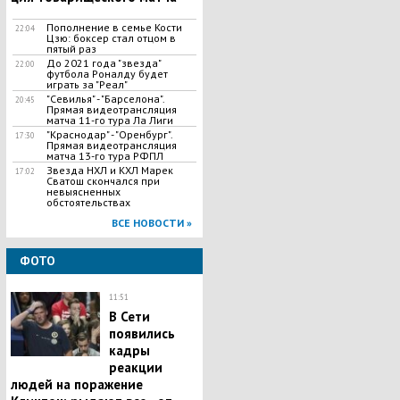
​Пополнение в семье Кости
22:04
Цзю: боксер стал отцом в
пятый раз
До 2021 года "звезда"
22:00
футбола Роналду будет
играть за "Реал"
"Севилья" - "Барселона".
20:45
Прямая видеотрансляция
матча 11-го тура Ла Лиги
"Краснодар" - "Оренбург".
17:30
Прямая видеотрансляция
матча 13-го тура РФПЛ
Звезда НХЛ и КХЛ Марек
17:02
Сватош скончался при
невыясненных
обстоятельствах
ВСЕ НОВОСТИ »
ФОТО
11:51
В Сети
появились
кадры
реакции
людей на поражение