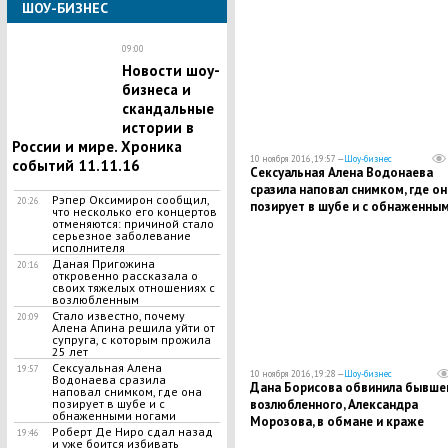
ШОУ-БИЗНЕС
09:00
Новости шоу-
бизнеса и
скандальные
истории в
России и мире. Хроника
10 ноября 2016, 19:57 —
Шоу-бизнес
событий 11.11.16
Сексуальная Алена Водонаева
сразила наповал снимком, где он
Рэпер Оксимирон сообщил,
20:26
позирует в шубе и с обнаженны
что несколько его концертов
ногами
отменяются: причиной стало
серьезное заболевание
исполнителя
Даная Пригожина
20:16
откровенно рассказала о
своих тяжелых отношениях с
возлюбленным
Стало известно, почему
20:09
Алена Апина решила уйти от
супруга, с которым прожила
25 лет
Сексуальная Алена
19:57
10 ноября 2016, 19:28 —
Шоу-бизнес
Водонаева сразила
Дана Борисова обвинила бывше
наповал снимком, где она
возлюбленного, Александра
позирует в шубе и с
обнаженными ногами
Морозова, в обмане и краже
Роберт Де Ниро сдал назад
19:46
крупной денежной суммы
и уже боится избивать