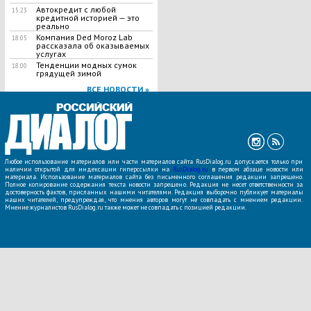
Автокредит с любой
15:23
кредитной историей — это
реально
Компания Ded Moroz Lab
18:05
рассказала об оказываемых
услугах
Тенденции модных сумок
18:00
грядущей зимой
ВСЕ НОВОСТИ »
Любое использование материалов или части материалов сайта RusDialog.ru допускается только при
наличии открытой для индексации гиперссылки на
RusDialog.ru
в первом абзаце новости или
материала. Использование материалов сайта без письменного соглашения редакции запрещено.
Полное копирование содержания текста новости запрещено. Редакция не несет ответственности за
достоверность фактов, присланных нашими читателями. Редакция выборочно публикует материалы
наших читателей, предупреждая, что мнения авторов могут не совпадать с мнением редакции.
Мнение журналистов RusDialog.ru также может не совпадать с позицией редакции.