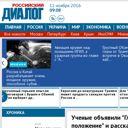
11 ноября 2016
09:08
ГЛАВНАЯ
РОССИЯ
УКРАИНА
МИР
ЭКОНОМИКА
ВОЕН
Все новости
Москва
Петербург
Киев
Крым
ИноСМИ
Мнен
Авиация кружит над
Грустный Оба
позициями ИГИЛ, а
глаза от Трам
ударная группа во главе
встрече в Ов
с "А...
каб...
мнение
Россия и Китай
разрабатывают очень
мощное оружие,
способное «убив...
Наученный горьким опытом
Евросоюз до инаугурации Трампа
Для 
переговоров с Бушем и Обамой
может продлить санкции против
отно
Путин выберет др...
России в ...
согла
ХРОНИКА
Ученые объявили "Г
положение" и расска
09:00