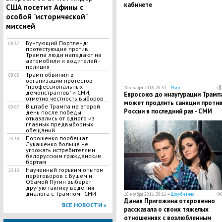
кабинете
США посетит Афины с
особой "исторической"
миссией
Бунтующий Портленд:
08:37
протестующие против
Трампа люди нападают на
автомобили и водителей -
полиция
Трамп обвинил в
08:05
организации протестов
"профессиональных
10 ноября 2016, 20:31 —
Мир
демонстрантов" и СМИ,
Евросоюз до инаугурации Трамп
отметив честность выборов
может продлить санкции проти
В штабе Трампа на второй
00:07
России в последний раз - СМИ
день после победы
отказались от одного из
главных предвыборных
обещаний
Порошенко пообещал
23:38
Лукашенко больше не
угрожать истребителями
белорусским гражданским
бортам
Наученный горьким опытом
23:13
переговоров с Бушем и
Обамой Путин выберет
другую тактику ведения
диалога с Трампом - СМИ
10 ноября 2016, 20:16 —
Шоу-бизнес
Даная Пригожина откровенно
ВСЕ НОВОСТИ »
рассказала о своих тяжелых
отношениях с возлюбленным