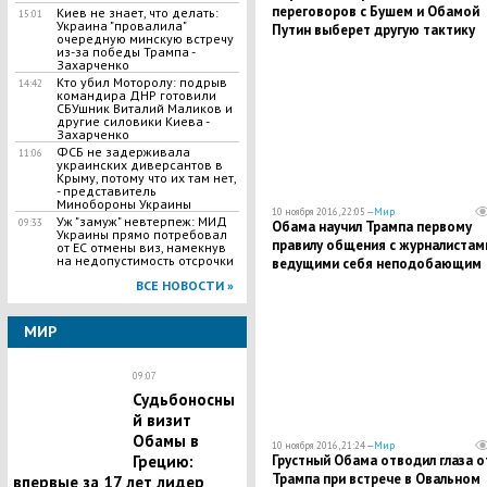
переговоров с Бушем и Обамой
Киев не знает, что делать:
15:01
Украина "провалила"
Путин выберет другую тактику
очередную минскую встречу
ведения диалога с Трампом - СМ
из-за победы Трампа -
Захарченко
Кто убил Моторолу: подрыв
14:42
командира ДНР готовили
СБУшник Виталий Маликов и
другие силовики Киева -
Захарченко
ФСБ не задерживала
11:06
украинских диверсантов в
Крыму, потому что их там нет,
- представитель
Минобороны Украины
10 ноября 2016, 22:05 —
Мир
Уж "замуж" невтерпеж: МИД
09:33
Обама научил Трампа первому
Украины прямо потребовал
правилу общения с журналистами
от ЕС отмены виз, намекнув
на недопустимость отсрочки
ведущими себя неподобающим
образом
ВСЕ НОВОСТИ »
МИР
09:07
Судьбоносны
й визит
Обамы в
10 ноября 2016, 21:24 —
Мир
Грустный Обама отводил глаза о
Грецию:
Трампа при встрече в Овальном
впервые за 17 лет лидер