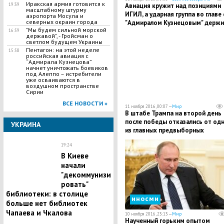
Иракская армия готовится к
Авиация кружит над позициями
19:39
масштабному штурму
ИГИЛ, а ударная группа во главе 
аэропорта Мосула и
северных окраин города
"Адмиралом Кузнецовым" держи
"Мы будем сильной морской
крылатые ракеты наготове - СМ
16:59
державой", - Гройсман о
светлом будущем Украины
Пентагон: на этой неделе
15:58
российская авиация с
“Адмирала Кузнецова”
начнет уничтожать боевиков
под Алеппо – истребители
уже осваиваются в
воздушном пространстве
Сирии
ВСЕ НОВОСТИ »
11 ноября 2016, 00:07 —
Мир
В штабе Трампа на второй день
после победы отказались от од
УКРАИНА
из главных предвыборных
обещаний
19:24
В Киеве
начали
"декоммунизи
ровать"
библиотеки: в столице
иносми
больше нет библиотек
Чапаева и Чкалова
10 ноября 2016, 23:13 —
Мир
Наученный горьким опытом