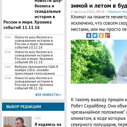
Новости шоу-
зимой и летом в бу
бизнеса и
скандальные
2 августа 2016, 08:45 —
Наука и те
​Климат на планете меняет
истории в
России и мире. Хроника
исключено, что совсем ско
событий 11.11.16
местами, или мы просто пе
Новости шоу-бизнеса и
09:00
скандальные истории в
России и мире. Хроника
событий 10.11.16
Новости шоу-бизнеса и
09:00
скандальные истории в
России и мире. Хроника
событий 09.11.16
Выборы президента США 8
14:02
ноября 2016: онлайн-
трансляция голосования
Новости шоу-бизнеса и
09:00
скандальные истории в
России и мире. Хроника
событий 08.11.16
ВСЕ НОВОСТИ »
К такому выводу пришли к
Робет Скрайблер. Они объя
ВЫБОР РЕДАКЦИИ
чрезвычайное положение" 
климатом, в ходе которых
12:35
северного полушария, перес
Я надеюсь на