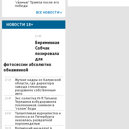
"свинью" Трампа после его
победы
ВСЕ НОВОСТИ »
НОВОСТИ 18+
17:45
Беременная
Собчак
позировала
для
фотосессии абсолютно
обнаженной
Жуткие кадры из Калужской
17:19
области, где директора
завода стеклотары
раздавило собственным
авто
Экс-солистка Hi-fi Татьяна
23:49
Терешина взбудоражила
поклонников снимком в
"голом" боди
Талантливая журналистка и
14:50
поэтесса из Петербурга
оказалась развратной
порномоделью
​Вопиющий инцидент в
19:53