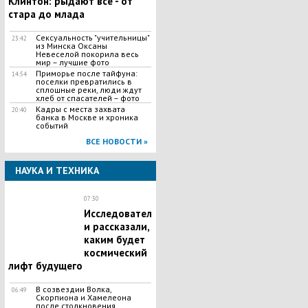
Клинтон: рыдают все - от
стара до млада
Сексуальность "учительницы"
23:42
из Минска Оксаны
Невеселой покорила весь
мир – лучшие фото
Приморье после тайфуна:
14:54
поселки превратились в
сплошные реки, люди ждут
хлеб от спасателей – фото
Кадры с места захвата
20:40
банка в Москве и хроника
событий
ВСЕ НОВОСТИ »
НАУКА И ТЕХНИКА
07:30
Исследовател
и рассказали,
каким будет
космический
лифт будущего
В созвездии Волка,
06:49
Скорпиона и Хамелеона
после столкновения