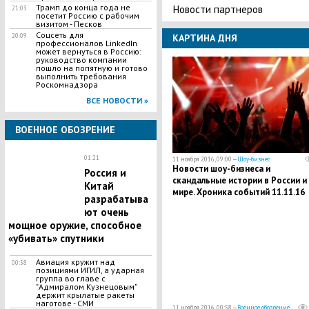
Новости партнеров
Трамп до конца года не
21:03
посетит Россию с рабочим
визитом - Песков
Соцсеть для
КАРТИНА ДНЯ
20:09
профессионалов LinkedIn
может вернуться в Россию:
руководство компании
пошло на попятную и готово
выполнить требования
Роскомнадзора
ВСЕ НОВОСТИ »
ВОЕННОЕ ОБОЗРЕНИЕ
01:21
11 ноября 2016, 09:00 —
Шоу-бизнес
Новости шоу-бизнеса и
Россия и
скандальные истории в России и
Китай
мире. Хроника событий 11.11.16
разрабатыва
ют очень
мощное оружие, способное
«убивать» спутники
Авиация кружит над
00:58
позициями ИГИЛ, а ударная
группа во главе с
"Адмиралом Кузнецовым"
держит крылатые ракеты
наготове - СМИ
11 ноября 2016, 00:58 —
Военное обозрение