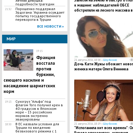
Залегли на землю и быстро отпо
летняя девушка:
подробности трагедии
к машине: наблюдателей ОБСЕ
Порошенко поддержал
21:32
обстреляли из лесного массива в
Эрдогана: Украина осуждает
районе Луганска
попытку государственного
переворота в Турции
ВСЕ НОВОСТИ »
МИР
19:15
Франция
21 августа 2016, 18:58 —
Шоу-бизнес
восстала
Дочь Кати Жужы обожает ново
против
жениха матери Олега Винника
буркини,
сеющего насилие и
насаждение шариатских
норм
Сухогруз "Альфа" под
19:13
флагом Того получил крен в
40 градусов в Японском
море – 15 российских
моряков экстренно
эвакуированы
В ЕС назвали условия для
21 августа 2016, 18:19 —
Шоу-бизнес
18:50
"Испоганила хит всех времен": О
Турции по введению
безвизового режима с 1
Бузова опозорилась, исполнив