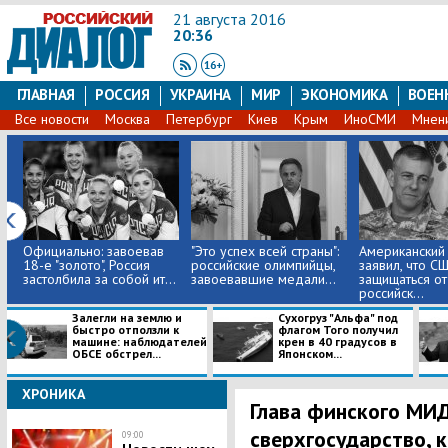
21 августа 2016
20:36
ГЛАВНАЯ
РОССИЯ
УКРАИНА
МИР
ЭКОНОМИКА
ВОЕН
Все новости
Москва
Петербург
Киев
Крым
ИноСМИ
Мнен
Официально: завоевав
"Это успех всей страны":
Американский
18-е "золото", Россия
российские олимпийцы,
заявил, что С
застолбила за собой ит...
завоевавшие медали...
защищаться от
российск...
Залегли на землю и
Сухогруз "Альфа" под
быстро отползли к
флагом Того получил
машине: наблюдателей
крен в 40 градусов в
ОБСЕ обстрел...
Японском...
ХРОНИКА
Глава финского МИД
сверхгосударство, 
09:00