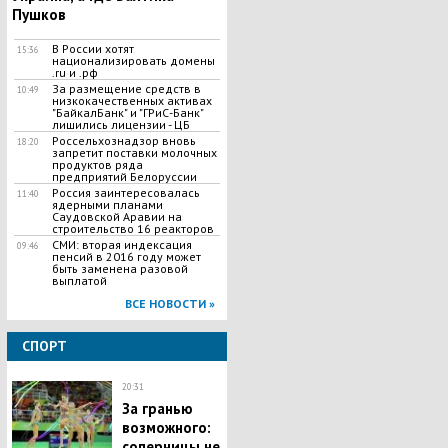
Пушков
В России хотят
15:36
национализировать домены
.ru и .рф
За размещение средств в
10:49
низкокачественных активах
"БайкалБанк" и "ГРиС-Банк"
лишились лицензии - ЦБ
Россельхознадзор вновь
18:20
запретит поставки молочных
продуктов ряда
предприятий Белоруссии
Россия заинтересовалась
11:40
ядерными планами
Саудовской Аравии на
строительство 16 реакторов
СМИ: вторая индексация
09:46
пенсий в 2016 году может
быть заменена разовой
выплатой
ВСЕ НОВОСТИ »
СПОРТ
20:31
За гранью
возможного:
соперницы не