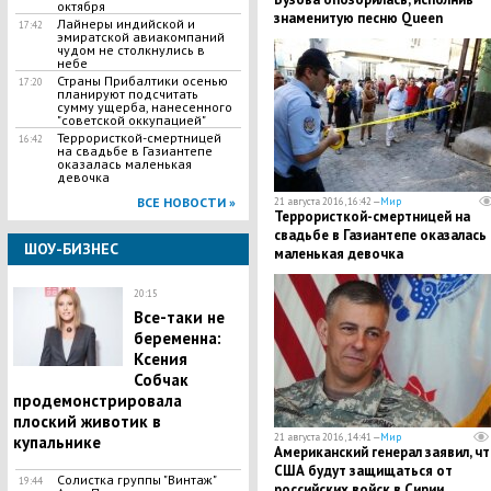
октября
знаменитую песню Queen
Лайнеры индийской и
17:42
эмиратской авиакомпаний
чудом не столкнулись в
небе
Страны Прибалтики осенью
17:20
планируют подсчитать
сумму ущерба, нанесенного
"советской оккупацией"
Террористкой-смертницей
16:42
на свадьбе в Газиантепе
оказалась маленькая
девочка
ВСЕ НОВОСТИ »
21 августа 2016, 16:42 —
Мир
Террористкой-смертницей на
свадьбе в Газиантепе оказалась
ШОУ-БИЗНЕС
маленькая девочка
20:15
Все-таки не
беременна:
Ксения
Собчак
продемонстрировала
плоский животик в
21 августа 2016, 14:41 —
Мир
купальнике
Американский генерал заявил, ч
США будут защищаться от
Солистка группы "Винтаж"
19:44
российских войск в Сирии