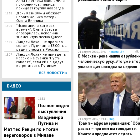
Анна Плетнева ошеломила
поклонников: певица
покидает группу навсегда
Дочь Кати Жужы обожает
18:58
нового жениха матери
Олега Винника
"Испоганила хит всех
18:19
времен": Ольга Бузова
опозорилась, исполнив
знаменитую песню Queen
Линдси Лохан не просила
15:09
селфи с Путиным и £500 тыс.
ради приезда в Россию
21 августа 2016, 12:46 —
Новости 18+
Линдси Лохан не приедет в
13:27
В Москве - реке нашли отрублен
Россию на съемки "Пусть
человеческую руку. Это уже вто
говорят", если ей не дадут
встретиться с Путиным
ужасающая находка за неделю
ВСЕ НОВОСТИ »
ВИДЕО
16:52
Полное видео
выступления
Владимира
21 августа 2016, 12:14 —
Мир
Путина и
Трамп – афроамериканцам: “Об
расист – при нем вы голодаете.
Маттео Ренци по итогам
Клинтон предпочтет отдать
переговоров в Милане
вакансии беженцам, но не вам”