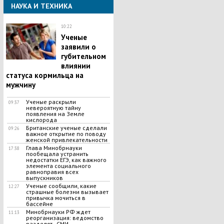
НАУКА И ТЕХНИКА
10:22
​Ученые
заявили о
губительном
влиянии
статуса кормильца на
мужчину
​Ученые раскрыли
09:37
невероятную тайну
появления на Земле
кислорода
Британские ученые сделали
09:26
важное открытие по поводу
женской привлекательности
Глава Минобрнауки
17:38
пообещала устранить
недостатки ЕГЭ, как важного
элемента социального
равноправия всех
выпускников
Ученые сообщили, какие
12:27
страшные болезни вызывает
привычка мочиться в
бассейне
Минобрнауки РФ ждет
11:13
реорганизация: ведомство
разделят - СМИ