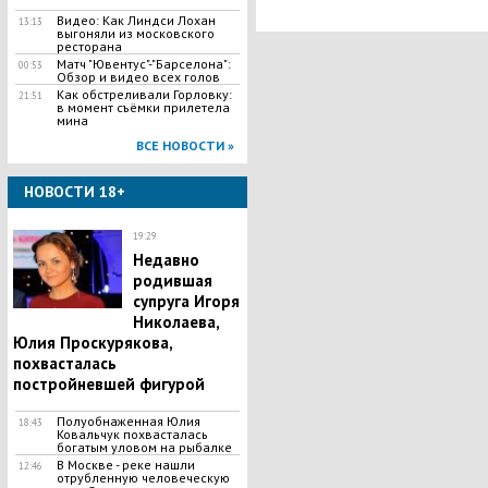
Видео: Как Линдси Лохан
13:13
выгоняли из московского
ресторана
Матч "Ювентус"-"Барселона":
00:53
Обзор и видео всех голов
Как обстреливали Горловку:
21:51
в момент съёмки прилетела
мина
ВСЕ НОВОСТИ »
НОВОСТИ 18+
19:29
Недавно
родившая
супруга Игоря
Николаева,
Юлия Проскурякова,
похвасталась
постройневшей фигурой
Полуобнаженная Юлия
18:43
Ковальчук похвасталась
богатым уловом на рыбалке
В Москве - реке нашли
12:46
отрубленную человеческую