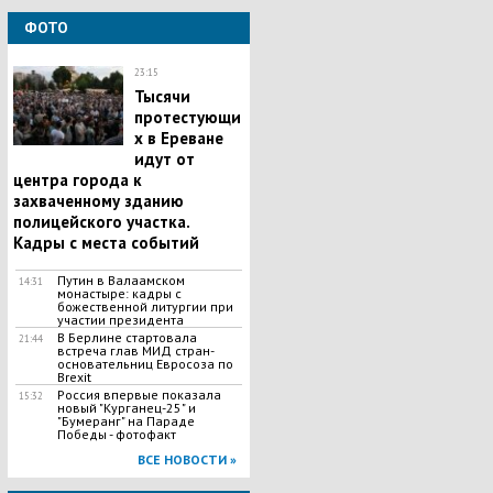
ФОТО
23:15
Тысячи
протестующи
х в Ереване
идут от
центра города к
захваченному зданию
полицейского участка.
Кадры с места событий
Путин в Валаамском
14:31
монастыре: кадры с
божественной литургии при
участии президента
В Берлине стартовала
21:44
встреча глав МИД стран-
основательниц Евросоза по
Brexit
Россия впервые показала
15:32
новый "Курганец-25" и
"Бумеранг" на Параде
Победы - фотофакт
ВСЕ НОВОСТИ »