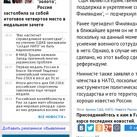
“США являются единственн
"золото",
поддержка и укрепление с
Россия
застолбила за собой
Финляндии”, — подчеркнул
итоговое четвертое место в
Ранее президент Финляндии
медальном зачете
в ближайшее время он не 
"Вас настигнет
поскольку на данный моме
20:52
справедливое возмездие", -
на учениях ОДКБ призывали
усиление военного сотрудн
"солдат НАТО" не быть
в него. Однако, в случае 
марионетками
В МИД Турции назвали
17:44
сделано, но этот выбор с
Запад причиной многих
украинских проблем
референдуме.
Первая медаль России в
08:39
боксе. Евгений Тищенко -
Ниинисте также заявлял о т
олимпийский чемпион
Рио-2016 в весе до 91 кг
членства в НАТО, поскольк
Итоги шестого дня ОИ-2016:
09:25
инструментом политическо
российские спортсмены
завоевали еще четыре
государства и его террито
медали
Российские волейболисты в
хорошо известно России.
00:34
Рио за один матч обновили
два мировых рекорда: один
Теги:
,
,
Армия США
НАТО
Новости России
из них держался восемь лет
Присоединяйтесь к нам в Fa
ВСЕ НОВОСТИ »
курсе последних новостей.
В з
Добавить рекламное обьявление