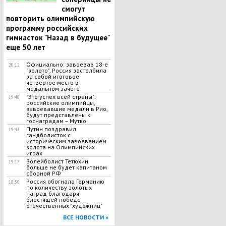
смогут
повторить олимпийскую
программу российских
гимнасток "Назад в будущее"
еще 50 лет
Официально: завоевав 18-е
20:12
"золото", Россия застолбила
за собой итоговое
четвертое место в
медальном зачете
"Это успех всей страны":
19:48
российские олимпийцы,
завоевавшие медали в Рио,
будут представлены к
госнаградам – Мутко
Путин поздравил
19:43
гандболисток с
историческим завоеванием
золота на Олимпийских
играх
Волейболист Тетюхин
19:17
больше не будет капитаном
сборной РФ
Россия обогнала Германию
18:50
по количеству золотых
наград благодаря
блестящей победе
отечественных "художниц"
ВСЕ НОВОСТИ »