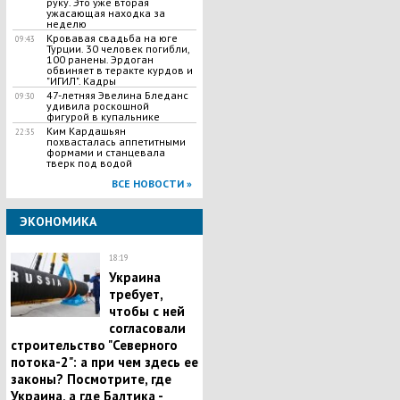
руку. Это уже вторая
ужасающая находка за
неделю
Кровавая свадьба на юге
09:43
Турции. 30 человек погибли,
100 ранены. Эрдоган
обвиняет в теракте курдов и
"ИГИЛ". Кадры
47-летняя Эвелина Бледанс
09:30
удивила роскошной
фигурой в купальнике
Ким Кардашьян
22:35
похвасталась аппетитными
формами и станцевала
тверк под водой
ВСЕ НОВОСТИ »
ЭКОНОМИКА
18:19
Украина
требует,
чтобы с ней
согласовали
строительство "Северного
потока-2": а при чем здесь ее
законы? Посмотрите, где
Украина, а где Балтика -