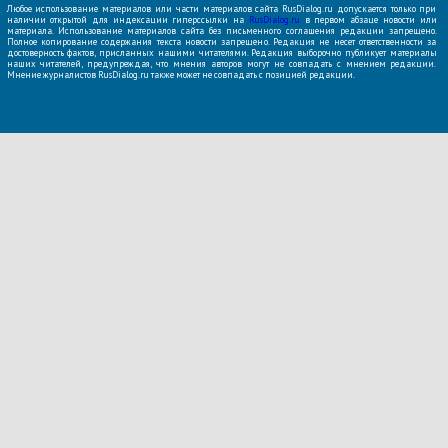
Любое использование материалов или части материалов сайта RusDialog.ru допускается только при
наличии открытой для индексации гиперссылки на
RusDialog.ru
в первом абзаце новости или
материала. Использование материалов сайта без письменного соглашения редакции запрещено.
Полное копирование содержания текста новости запрещено. Редакция не несет ответственности за
достоверность фактов, присланных нашими читателями. Редакция выборочно публикует материалы
наших читателей, предупреждая, что мнения авторов могут не совпадать с мнением редакции.
Мнение журналистов RusDialog.ru также может не совпадать с позицией редакции.