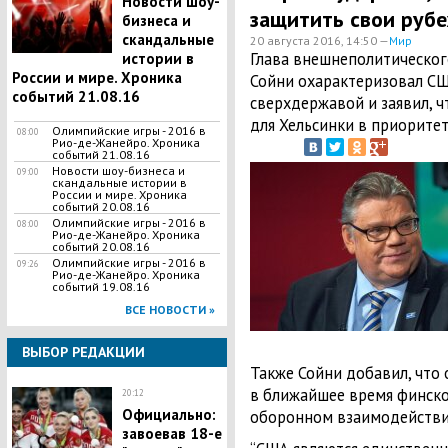
Новости шоу-
защитить свои рубе
бизнеса и
скандальные
20 августа 2016, 14:50 —
Мир
Глава внешнеполитическо
истории в
России и мире. Хроника
Сойни охарактеризовал СШ
событий 21.08.16
сверхдержавой и заявил, 
для Хельсинки в приоритет
Олимпийские игры - 2016 в
08:00
Рио-де-Жанейро. Хроника
событий 21.08.16
Новости шоу-бизнеса и
09:00
скандальные истории в
России и мире. Хроника
событий 20.08.16
Олимпийские игры - 2016 в
08:00
Рио-де-Жанейро. Хроника
событий 20.08.16
Олимпийские игры - 2016 в
09:26
Рио-де-Жанейро. Хроника
событий 19.08.16
ВСЕ НОВОСТИ »
ВЫБОР РЕДАКЦИИ
Также Сойни добавил, что 
в ближайшее время финско
20:12
Официально:
оборонном взаимодействи
завоевав 18-е