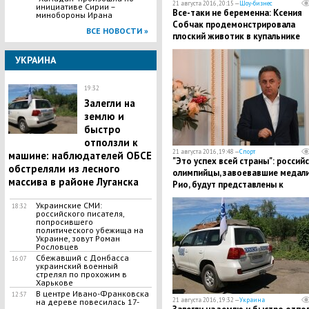
21 августа 2016, 20:15 —
Шоу-бизнес
инициативе Сирии –
Все-таки не беременна: Ксения
минобороны Ирана
Собчак продемонстрировала
ВСЕ НОВОСТИ »
плоский животик в купальнике
УКРАИНА
19:32
Залегли на
землю и
быстро
отползли к
21 августа 2016, 19:48 —
Спорт
машине: наблюдателей ОБСЕ
"Это успех всей страны": россий
обстреляли из лесного
олимпийцы, завоевавшие медали
массива в районе Луганска
Рио, будут представлены к
госнаградам – Мутко
Украинские СМИ:
18:32
российского писателя,
попросившего
политического убежища на
Украине, зовут Роман
Рословцев
Сбежавший с Донбасса
16:07
украинский военный
стрелял по прохожим в
Харькове
​В центре Ивано-Франковска
12:57
21 августа 2016, 19:32 —
Украина
на дереве повесилась 17-