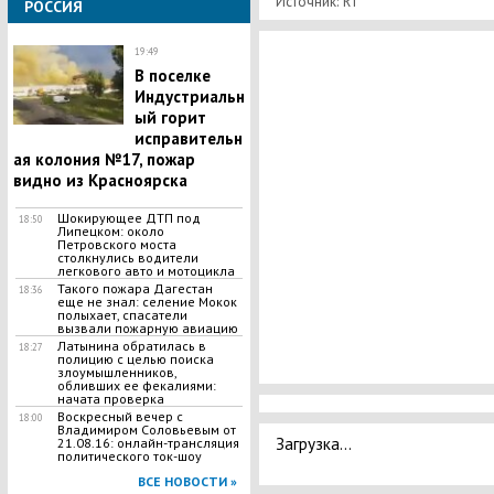
Источник: RT
РОССИЯ
19:49
В поселке
Индустриальн
ый горит
исправительн
ая колония №17, пожар
видно из Красноярска
Шокирующее ДТП под
18:50
Липецком: около
Петровского моста
столкнулись водители
легкового авто и мотоцикла
Такого пожара Дагестан
18:36
еще не знал: селение Мокок
полыхает, спасатели
вызвали пожарную авиацию
Латынина обратилась в
18:27
полицию с целью поиска
злоумышленников,
обливших ее фекалиями:
начата проверка
Воскресный вечер с
18:00
Владимиром Соловьевым от
Загрузка...
21.08.16: онлайн-трансляция
политического ток-шоу
ВСЕ НОВОСТИ »