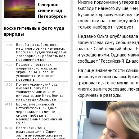
Многие поклонники утвержда
Северное
выглядит намного лучше, чем
сияние над
Бузовой к яркому макияжу за
Петербургом
косметики на теле ведущей о
–
только наоборот - уродует.
восхитительные фото чуда
природы
Недавно Ольга опубликовала
запечатлела саму себя. Звез
Борьба за стабильность
15:30
платье. Свой нежный образ 
нефтяного рынка началась:
Россия и Саудовская Аравия
и украшениями. Однако маки
договорились работать над
повышением цен
сообщает "Российский Диалог
Пушков о поставках
14:17
американского оружия
На лице знаменитости слишко
Украине: НАТО все не
невооруженным глазом. Ярки
успокоится - все хочет
повоевать
грязновато, что не могли не 
Почему украинский суд
17:20
многих заинтересовало, поч
вызвал Шойгу без
танкистов: или они не
коричневые разводы.
виноваты, или Киев боится
их приезда - Захарова
Бронк: американский
09:34
истребитель F-35 даже
через миллион лет не
сможет победить
маневренный российский
Су-35
Российский танк,
09:40
выдержавший в Сирии
залпы американских ракет
TOW, вошел в тройку лучшей