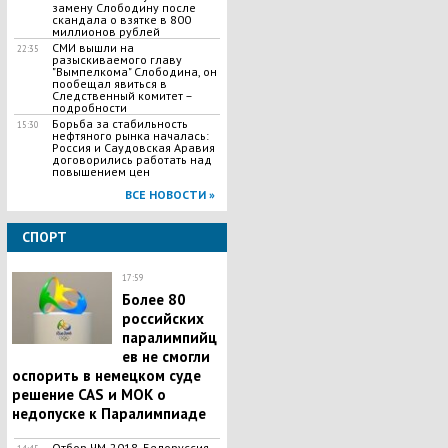
замену Слободину после
скандала о взятке в 800
миллионов рублей
СМИ вышли на
22:35
разыскиваемого главу
"Вымпелкома" Слободина, он
пообещал явиться в
Следственный комитет –
подробности
Борьба за стабильность
15:30
нефтяного рынка началась:
Россия и Саудовская Аравия
договорились работать над
повышением цен
ВСЕ НОВОСТИ »
СПОРТ
17:59
Более 80
российских
паралимпийц
ев не смогли
оспорить в немецком суде
решение CAS и МОК о
недопуске к Паралимпиаде
Отбор ЧМ-2018. Белоруссия -