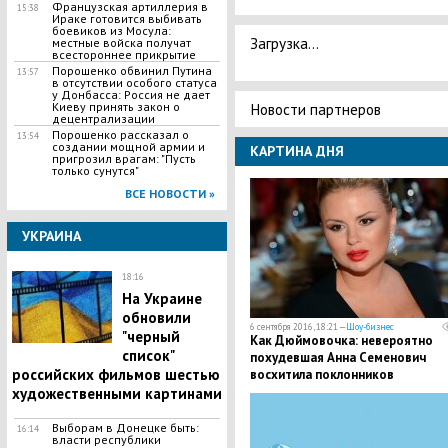
Французская артиллерия в
15:38
Ираке готовится выбивать
боевиков из Мосула:
Загрузка...
местные войска получат
всестороннее прикрытие
Порошенко обвинил Путина
13:57
в отсутствии особого статуса
у Донбасса: Россия не дает
Новости партнеров
Киеву принять закон о
децентрализации
Порошенко рассказал о
13:54
создании мощной армии и
КАРТИНА ДНЯ
пригрозил врагам: "Пусть
только сунутся"
ВСЕ НОВОСТИ »
УКРАИНА
18:16
На Украине
обновили
6 сентября 2016, 18:21 —
Шоу-бизнес
"черный
Как Дюймовочка: невероятно
список"
похудевшая Анна Семенович
российских фильмов шестью
восхитила поклонников
художественными картинами
Выборам в Донецке быть:
16:14
власти республики