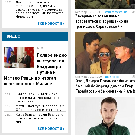
Лучше с Лениным в
16:53
Мавзолее - подписчики
раскритиковали Волочкову
6 сентября 2016, 16:11 —
Военное обозрение
за ее совместный портрет с
Захарченко готов лично
Николаем II
встретиться с Порошенко на
ВСЕ НОВОСТИ »
границах с Харьковской и
Днепропетровской областями –
ВИДЕО
Киеву только нужно выполнить 
условия
16:52
Полное видео
выступления
Владимира
Путина и
6 сентября 2016, 16:00 —
Шоу-бизнес
Маттео Ренци по итогам
Отец Линдси Лохан сообщил, чт
переговоров в Милане
бывший бойфренд дочери, Егор
Тарабасов, - обыкновенный аль
Видео: Как Линдси Лохан
13:13
выгоняли из московского
ресторана
Матч "Ювентус"-"Барселона":
00:53
Обзор и видео всех голов
Как обстреливали Горловку:
21:51
в момент съёмки прилетела
мина
ВСЕ НОВОСТИ »