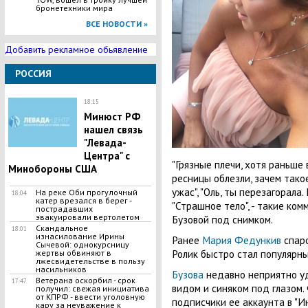
бронетехники мира
ВСЕ НОВОСТИ »
Добавить рекламное обьявление
РОССИЯ
18:15
Минюст РФ
нашел связь
"Левада-
Центра" с
"Грязные плечи, хотя раньше в
Минобороны США
ресницы облезли, зачем такое
ужас", "Оль, ты перезагорала.
На реке Оби прогулочный
18:04
катер врезался в берег -
"Страшное тело", - такие ко
пострадавших
эвакуировали вертолетом
Бузовой под снимком.
Скандальное
18:01
изнасилование Ирины
Ранее
Мария Федункив
спаро
Сычевой: однокурсницу
Ролик быстро стал популярны
жертвы обвиняют в
лжесвидетельстве в пользу
насильников
Бузова
недавно неприятно у
Ветерана оскорбил - срок
17:47
видом и синяком под глазом
получил: свежая инициатива
от КПРФ - ввести уголовную
подписчики ее аккаунта в "Ин
кару за неуважение к