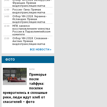
14:45
Франция. Прямая
видеотрансляция матча
Россия - Гана. Прямая
12:00
видеотрансляция матча
Отбор ЧМ-2018. Украина -
14:00
Исландия. Прямая
видеотрансляция матча
МПК занялся
10:44
восстановлением членства
России в Параолимпийском
комитете
Отбор ЧМ-2018. Словакия -
13:00
Англия. Прямая
видеотрансляция матча
ВСЕ НОВОСТИ »
ФОТО
14:54
Приморье
после
тайфуна:
поселки
превратились в сплошные
реки, люди ждут хлеб от
спасателей – фото