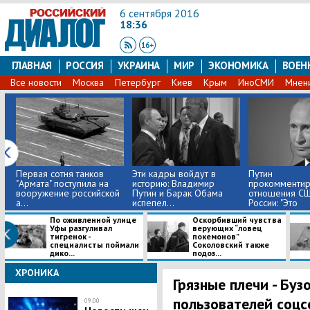
6 сентября 2016
18:36
ГЛАВНАЯ
РОССИЯ
УКРАИНА
МИР
ЭКОНОМИКА
ВОЕН
Все новости
Москва
Петербург
Киев
Крым
ИноСМИ
Мнен
Первая сотня танков
Эти кадры войдут в
Путин
"Армата" поступила на
историю: Владимир
прокомментир
вооружение российской
Путин и Барак Обама
отношения СШ
а...
испепел...
России: "Это
ненормально, .
По оживленной улице
Оскорбивший чувства
Уфы разгуливал
верующих “ловец
тигренок -
покемонов”
специалисты поймали
Соколовский также
дико...
подоз...
ХРОНИКА
Грязные плечи - Буз
пользователей соц
09:00