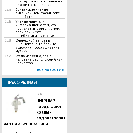
почему вы должны заняться
сексом прямо сейчас
Британские ученые
12:35
выяснили, чем грозит секс
на работе
Ученые напугали
11:46
информацией о том, что
происходит с организмом,
если принимать
антибиотики в детстве
Очередной запрет в
11:29
"ВКонтакте" еще больше
усложнил прослушивание
музыки
Стало известно, где в
09:51
человеке расположен GPS-
навигатор
ВСЕ НОВОСТИ »
ПРЕСС-РЕЛИЗЫ
14:10
UNIPUMP
представил
краны-
водонагреват
ели проточного типа