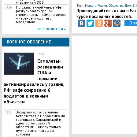
участникам ВОВ
Теги:
Новости России
,
Общество
,
Дом-2
,
По оживленной улице Уфы
17:10
Присоединяйтесь к нам в Face
разгуливал тигренок -
специалисты поймали дикое
курсе последних новостей.
животное и ждут его
владельца
В з
ВСЕ НОВОСТИ »
ВОЕННОЕ ОБОЗРЕНИЕ
17:33
Самолеты-
разведчики
США и
Германии
активизировались у границ
РФ: зафиксировано 6
подлетов к военным
объектам
Захарченко готов лично
16:11
встретиться с Порошенко на
границах с Харьковской и
Днепропетровской
областями – Киеву только
нужно выполнить два
условия