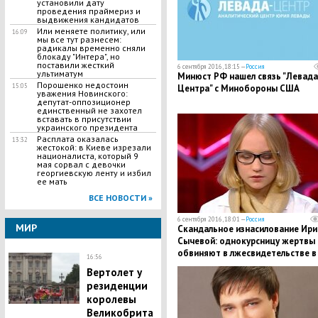
установили дату
проведения праймериз и
выдвижения кандидатов
Или меняете политику, или
16:09
мы все тут разнесем:
радикалы временно сняли
блокаду "Интера", но
поставили жесткий
6 сентября 2016, 18:15 —
Россия
ультиматум
Минюст РФ нашел связь "Левада
Порошенко недостоин
15:05
Центра" с Минобороны США
уважения Новинского:
депутат-оппозиционер
единственный не захотел
вставать в присутствии
украинского президента
Расплата оказалась
13:32
жестокой: в Киеве изрезали
националиста, который 9
мая сорвал с девочки
георгиевскую ленту и избил
ее мать
ВСЕ НОВОСТИ »
6 сентября 2016, 18:01 —
Россия
МИР
Скандальное изнасилование Ир
Сычевой: однокурсницу жертвы
обвиняют в лжесвидетельстве в
16:56
пользу насильников
Вертолет у
резиденции
королевы
Великобрита