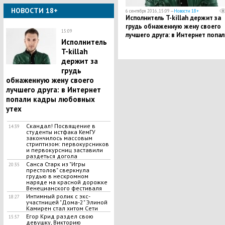
НОВОСТИ 18+
6 сентября 2016, 15:09 —
Новости 18+
Исполнитель T-killah держит за
грудь обнаженную жену своего
15:09
лучшего друга: в Интернет попал
Исполнитель
кадры любовных утех
T-killah
держит за
грудь
обнаженную жену своего
лучшего друга: в Интернет
попали кадры любовных
утех
Скандал! Посвящение в
14:39
студенты истфака КемГУ
закончилось массовым
стриптизом: первокурсников
и первокурсниц заставили
раздеться догола
Санса Старк из "Игры
20:35
престолов" сверкнула
грудью в нескромном
наряде на красной дорожке
Венецианского фестиваля
Интимный ролик с экс-
18:27
участницей "Дома-2" Элиной
Камирен стал хитом Сети
Егор Крид раздел свою
15:57
девушку, Викторию