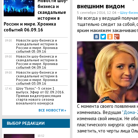
Новости шоу-
внешним видом
бизнеса и
скандальные
5 сентября 2016, 12:04 —
Шоу-бизн
Не всегда у ведущей получае
истории в
России и мире. Хроника
тщательно следит за собой, 
событий 06.09.16
ярким макияжем заканчиваютс
Новости шоу-бизнеса и
09:00
скандальные истории в
России и мире. Хроника
событий 05.09.16
Новости шоу-бизнеса и
09:00
скандальные истории в
России и мире. Хроника
событий 04.09.16
Новости шоу-бизнеса и
09:00
скандальные истории в
России и мире. Хроника
событий 03.09.16
Шоу "Голос" - 5 сезон 1
17:41
выпуск. Эфир от 02.09.2016.
Прямая видеотрансляция
старта нового сезона
вокального конкурса
С момента своего появления
ВСЕ НОВОСТИ »
изменилась. Ведущая
"Дома-2
изменила свой имидж. Не об
ВЫБОР РЕДАКЦИИ
пластического хирурга: срав
заметить, что черты лица Ол
10:52