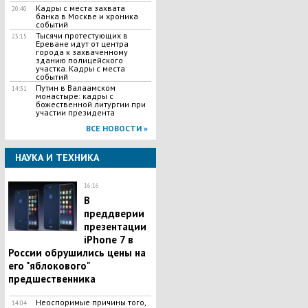
Кадры с места захвата
20:40
банка в Москве и хроника
событий
Тысячи протестующих в
23:15
Ереване идут от центра
города к захваченному
зданию полицейского
участка. Кадры с места
событий
Путин в Валаамском
14:31
монастыре: кадры с
божественной литургии при
участии президента
ВСЕ НОВОСТИ »
НАУКА И ТЕХНИКА
16:16
В
преддверии
презентации
iPhone 7 в
России обрушились цены на
его "яблокового"
предшественника
Неоспоримые причины того,
14:04