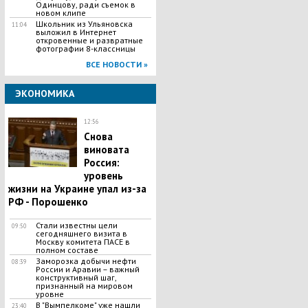
Одинцову, ради съемок в
новом клипе
Школьник из Ульяновска
11:04
выложил в Интернет
откровенные и развратные
фотографии 8-классницы
ВСЕ НОВОСТИ »
ЭКОНОМИКА
12:56
Снова
виновата
Россия:
уровень
жизни на Украине упал из-за
РФ - Порошенко
Стали известны цели
09:50
сегодняшнего визита в
Москву комитета ПАСЕ в
полном составе
Заморозка добычи нефти
08:39
России и Аравии – важный
конструктивный шаг,
признанный на мировом
уровне
В "Вымпелкоме" уже нашли
23:40