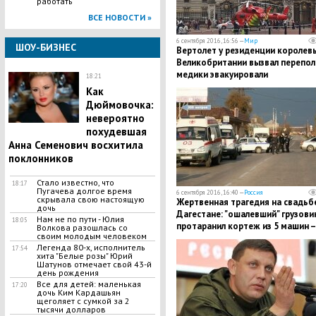
работать
ВСЕ НОВОСТИ »
6 сентября 2016, 16:56 —
Мир
ШОУ-БИЗНЕС
Вертолет у резиденции королев
Великобритании вызвал перепол
медики эвакуировали
18:21
пострадавшего в ДТП
Как
велосипедиста - Елизавета II в
Дюймовочка:
порядке
невероятно
похудевшая
Анна Семенович восхитила
поклонников
Стало известно, что
18:17
Пугачева долгое время
6 сентября 2016, 16:40 —
Россия
скрывала свою настоящую
Жертвенная трагедия на свадьб
дочь
Дагестане: "ошалевший" грузови
Нам не по пути - Юлия
18:05
протаранил кортеж из 5 машин –
Волкова разошлась со
своим молодым человеком
фото
Легенда 80-х, исполнитель
17:54
хита "Белые розы" Юрий
Шатунов отмечает свой 43-й
день рождения
Все для детей: маленькая
17:20
дочь Ким Кардашьян
щеголяет с сумкой за 2
тысячи долларов