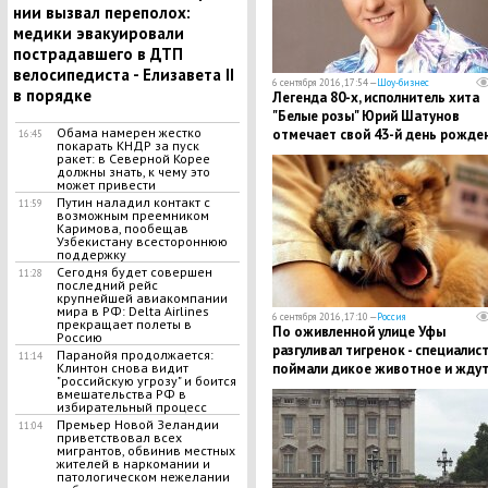
нии вызвал переполох:
медики эвакуировали
пострадавшего в ДТП
велосипедиста - Елизавета II
6 сентября 2016, 17:54 —
Шоу-бизнес
в порядке
Легенда 80-х, исполнитель хита
"Белые розы" Юрий Шатунов
Обама намерен жестко
отмечает свой 43-й день рожде
16:45
покарать КНДР за пуск
ракет: в Северной Корее
должны знать, к чему это
может привести
Путин наладил контакт с
11:59
возможным преемником
Каримова, пообещав
Узбекистану всестороннюю
поддержку
Сегодня будет совершен
11:28
последний рейс
крупнейшей авиакомпании
мира в РФ: Delta Airlines
6 сентября 2016, 17:10 —
Россия
прекращает полеты в
По оживленной улице Уфы
Россию
разгуливал тигренок - специалис
Паранойя продолжается:
11:14
поймали дикое животное и жду
Клинтон снова видит
"российскую угрозу" и боится
его владельца
вмешательства РФ в
избирательный процесс
Премьер Новой Зеландии
11:04
приветствовал всех
мигрантов, обвинив местных
жителей в наркомании и
патологическом нежелании