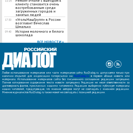
Ремонт iPhone с выездом к
13:14
клиенту становится очень
востребованным среди
загруженных городов и
занятых людей
«УгольМашГрупп» в России
17:30
возглавит Вячеслав
Шмалько
История молочного и белого
09:40
шоколада
ВСЕ НОВОСТИ »
Любое использование материалов или части материалов сайта RusDialog.ru допускается только при
наличии открытой для индексации гиперссылки на
RusDialog.ru
в первом абзаце новости или
материала. Использование материалов сайта без письменного соглашения редакции запрещено.
Полное копирование содержания текста новости запрещено. Редакция не несет ответственности за
достоверность фактов, присланных нашими читателями. Редакция выборочно публикует материалы
наших читателей, предупреждая, что мнения авторов могут не совпадать с мнением редакции.
Мнение журналистов RusDialog.ru также может не совпадать с позицией редакции.