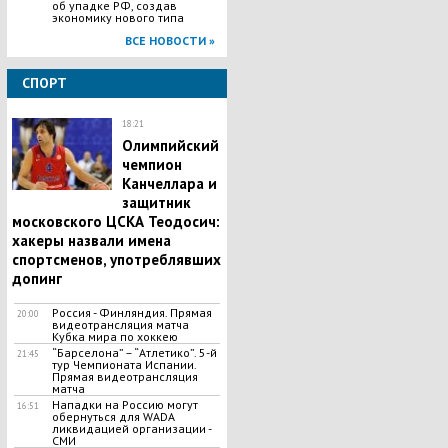
об упадке РФ, создав
экономику нового типа
ВСЕ НОВОСТИ »
СПОРТ
18:21
Олимпийский
чемпион
Канчеллара и
защитник
московского ЦСКА Теодосич:
хакеры назвали имена
спортсменов, употреблявших
допинг
Россия - Финляндия. Прямая
20:00
видеотрансляция матча
Кубка мира по хоккею
“Барселона” – “Атлетико”. 5-й
21:45
тур Чемпионата Испании.
Прямая видеотрансляция
матча
Нападки на Россию могут
16:51
обернуться для WADA
ликвидацией организации -
СМИ