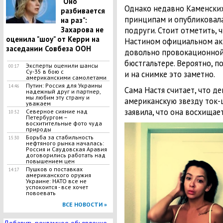
"Оно
Однако недавно Каменски
разбивается
принципам и опубликовала
на раз":
подруги. Стоит отметить, 
Захарова не
оценила "шоу" от Керри на
Настином официальном акка
заседании Совбеза ООН
довольно провокационной.
бюстгальтере. Вероятно, п
Эксперты оценили шансы
00:17
Су-35 в бою с
и на снимке это заметно.
американскими самолетами
Путин: Россия для Украины
14:46
Сама Настя считает, что д
надежный друг и партнер,
мы любим эту страну и
американскую звезду ток-
уважаем
заявила, что она восхищае
Северное сияние над
10:52
Петербургом –
восхитительные фото чуда
природы
Борьба за стабильность
15:30
нефтяного рынка началась:
Россия и Саудовская Аравия
договорились работать над
повышением цен
Пушков о поставках
14:17
американского оружия
Украине: НАТО все не
успокоится - все хочет
повоевать
ВСЕ НОВОСТИ »