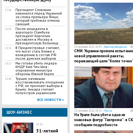
Президент Словакии
17:46
извинился перед Украиной
за слова премьера Фицо,
который требовал отмены
санкций
После инцидента в
16:03
аэропорту Стамбула
президент Киргизии
доставлен в Москву в
президентскую больницу
23 сентября 2016, 18:39 —
Военное обозрение
В Приднестровье считают,
15:56
СМИ: Украина провела испытани
что могут стать ближе к
вхождению в состав РФ
новой управляемой ракеты,
после думских выборов
поражающей цели "более точно"
Мы готовы убить лидера
13:12
чем российские аналоги (кадры)
КНДР Ким Чен Ына -
откровения министра
обороны Южной Кореи
Турция, начавшая
12:43
восстанавливать отношения
с РФ, не признает выборы в
Крыму: Анкара считает
полуостров украинским
ВСЕ НОВОСТИ »
23 сентября 2016, 18:31 —
Россия
ШОУ-БИЗНЕС
На Урале была убита одна из
знаковых фигур “Газпрома”: в С
сообщили подробности
20:26
шокирующего убийства
31-летний