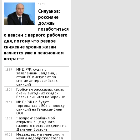
19:01
Силуанов:
россияне
должны
позаботиться
о пенсии с первого рабочего
дня, потому что резкое
снижение уровня жизни
начнется уже в пенсионном
возрасте
МИД РФ: судя по
18:59
заявлениям Байдена, 5
стран ЕС выступают за
снятие антироссийских
санкций
Гройсман рассказал, каких
15:24
очень выгодных скидок
Россия лишится на Украине
МИД: РФ не будет
21:51
торговаться с ЕС по поводу
санкций на Генассамблеи
ООН
"Газпром" сообщил об
15:21
открытии еще одного
газового месторождения на
Дальнем Востоке
Медведев: мы уничтожили
07:25
мечты недоброжелателей