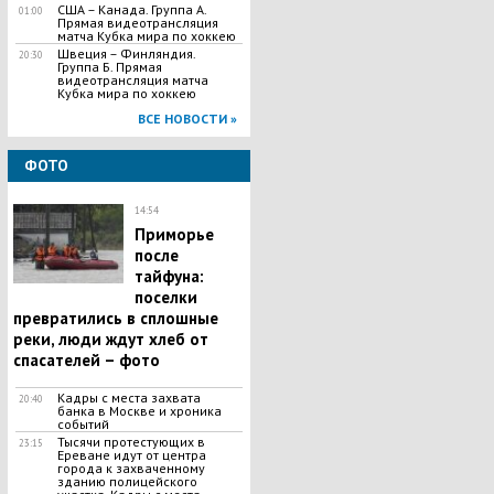
США – Канада. Группа А.
01:00
Прямая видеотрансляция
матча Кубка мира по хоккею
Швеция – Финляндия.
20:30
Группа Б. Прямая
видеотрансляция матча
Кубка мира по хоккею
ВСЕ НОВОСТИ »
ФОТО
14:54
Приморье
после
тайфуна:
поселки
превратились в сплошные
реки, люди ждут хлеб от
спасателей – фото
Кадры с места захвата
20:40
банка в Москве и хроника
событий
Тысячи протестующих в
23:15
Ереване идут от центра
города к захваченному
зданию полицейского