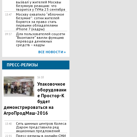
вызвал у жителей Москвы
безумную реакцию: что
творится у ГУМа 23 сентября
Москву охватило “яблочное
13:47
безумие”: сотни жителей
борются за право стать
первыми обладателями
iPhone 7 (кадры)
Для пользователей соцсети
09:57
ʺВконтактеʺ ввели функцию
перевода денежных
средств – кадры
ВСЕ НОВОСТИ »
ПРЕСС-РЕЛИЗЫ
16:10
Упаковочное
оборудовани
е Простор-К
будет
демонстрироваться на
АгроПродМаш-2016
Сеть шинных центров Колеса
13:40
Даром представила ряд
акционных предложений
Пресс-релизы в онлайн-СМИ
22:35