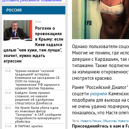
Добавить рекламное обьявление
РОССИЯ
20:01
Рогозин о
провокациях
в Крыму: если
Киев задался
Однако пользователи соцсе
целью "чем хуже, тем лучше",
Многие не поняли, где ис
значит, нужно ждать
девушки с Кардашьян, так 
агрессии
типажами. Также подписчи
Чуркин назвал "скучной
за излишнюю откровенност
19:41
традицией" истерику
смотрится красиво.
Климкина на заседании СБ
ООН по поводу
"применения" РФ ядерного
Ранее "Российский Диалог"
оружия против Украины
Байден: Киев принял
соцсети
укорили
Каменских
19:29
сложное, но нужное
подобрала для выхода на 
решение об одобрении
спецстатуса Донбасса
не очень удачно подчеркн
На Урале была убита одна
18:31
из знаковых фигур
показалось, что Настя опя
“Газпрома”: в СКР сообщили
подробности шокирующего
Теги:
,
,
Новости России
Общество
Новости
убийства
Присоединяйтесь к нам в Fa
В ПАРНАС крепко
17:54