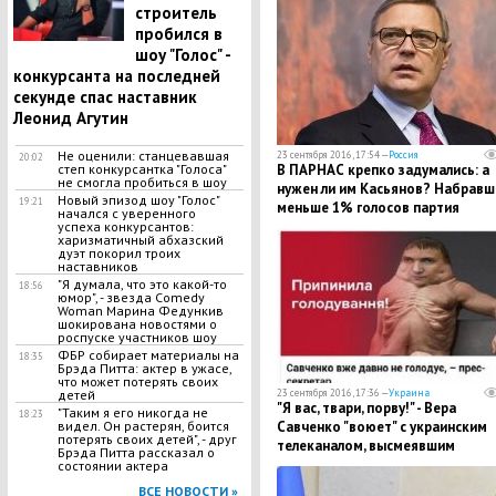
строитель
пробился в
шоу "Голос" -
конкурсанта на последней
секунде спас наставник
Леонид Агутин
Не оценили: станцевавшая
23 сентября 2016, 17:54 —
Россия
20:02
степ конкурсантка "Голоса"
В ПАРНАС крепко задумались: а
не смогла пробиться в шоу
нужен ли им Касьянов? Набравш
Новый эпизод шоу "Голос"
19:21
меньше 1% голосов партия
начался с уверенного
собирается сменить лидера
успеха конкурсантов:
харизматичный абхазский
дуэт покорил троих
наставников
"Я думала, что это какой-то
18:56
юмор", - звезда Comedy
Woman Марина Федункив
шокирована новостями о
роспуске участников шоу
ФБР собирает материалы на
18:35
Брэда Питта: актер в ужасе,
что может потерять своих
детей
23 сентября 2016, 17:36 —
Украина
"Я вас, твари, порву!" - Вера
"Таким я его никогда не
18:23
видел. Он растерян, боится
Савченко "воюет" с украинским
потерять своих детей", - друг
телеканалом, высмеявшим
Брэда Питта рассказал о
голодовку сестры
состоянии актера
ВСЕ НОВОСТИ »