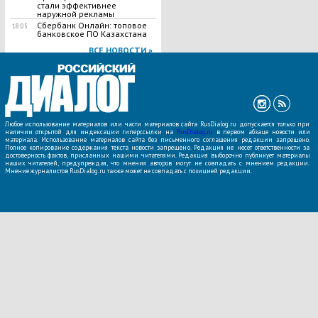
стали эффективнее
наружной рекламы
Сбербанк Онлайн: топовое
18:05
банковское ПО Казахстана
ВСЕ НОВОСТИ »
Любое использование материалов или части материалов сайта RusDialog.ru допускается только при
наличии открытой для индексации гиперссылки на
RusDialog.ru
в первом абзаце новости или
материала. Использование материалов сайта без письменного соглашения редакции запрещено.
Полное копирование содержания текста новости запрещено. Редакция не несет ответственности за
достоверность фактов, присланных нашими читателями. Редакция выборочно публикует материалы
наших читателей, предупреждая, что мнения авторов могут не совпадать с мнением редакции.
Мнение журналистов RusDialog.ru также может не совпадать с позицией редакции.