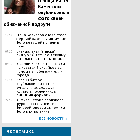
Певица Настя
Каменских
опубликовала
фото своей
обнаженной подруги
Дана Борисова снова стала
15:59
жертвой хакеров: интимные
фото ведущей попали в
Сеть
Скандальная "вписка":
09:10
пьяную 16-летнюю девушку
пытались затоптать ногами
В Сирии ИГИЛовцы распяли
07:10
на крестах 3 сирийцев за
помощь в побеге жителям
города
Роза Сябитова
18:03
опубликовала фото в
купальнике: ведущая
удивила поклонников
пышными формами
Анфиса Чехова произвела
22:55
фурор постройневшей
фигурой: звезда выложила
фото в купальнике
ВСЕ НОВОСТИ »
ЭКОНОМИКА