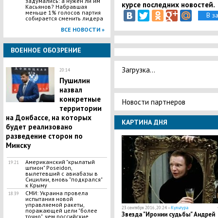
задумались: а нужен ли им
курсе последних новостей.
Касьянов? Набравшая
меньше 1% голосов партия
В з
собирается сменить лидера
ВСЕ НОВОСТИ »
ВОЕННОЕ ОБОЗРЕНИЕ
Загрузка...
20:14
Пушилин
назвал
конкретные
Новости партнеров
территории
на Донбассе, на которых
КАРТИНА ДНЯ
будет реализовано
разведение сторон по
Минску
Американский "крылатый
19:21
шпион" Poseidon,
вылетевший с авиабазы в
Сицилии, вновь "подкрался"
к Крыму
СМИ: Украина провела
18:39
испытания новой
управляемой ракеты,
23 сентября 2016, 20:24 —
Культура
поражающей цели "более
Звезда "Иронии судьбы" Андрей
точно", чем российские