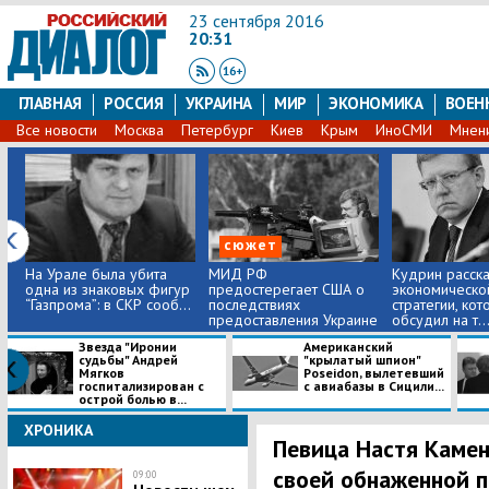
23 сентября 2016
20:31
ГЛАВНАЯ
РОССИЯ
УКРАИНА
МИР
ЭКОНОМИКА
ВОЕН
Все новости
Москва
Петербург
Киев
Крым
ИноСМИ
Мнен
сюжет
На Урале была убита
МИД РФ
Кудрин расска
одна из знаковых фигур
предостерегает США о
экономическо
“Газпрома”: в СКР сооб...
последствиях
стратегии, ко
предоставления Украине
обсудил на т..
л...
Звезда "Иронии
Американский
судьбы" Андрей
"крылатый шпион"
Мягков
Poseidon, вылетевший
госпитализирован с
с авиабазы в Сицили...
острой болью в...
ХРОНИКА
Певица Настя Каме
своей обнаженной 
09:00