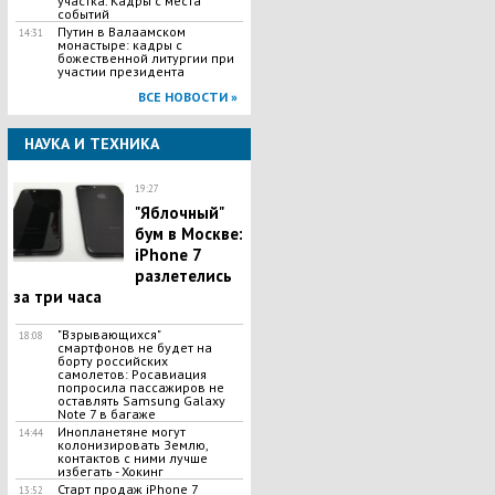
участка. Кадры с места
событий
Путин в Валаамском
14:31
монастыре: кадры с
божественной литургии при
участии президента
ВСЕ НОВОСТИ »
НАУКА И ТЕХНИКА
19:27
"Яблочный"
бум в Москве:
iPhone 7
разлетелись
за три часа
"Взрывающихся"
18:08
смартфонов не будет на
борту российских
самолетов: Росавиация
попросила пассажиров не
оставлять Samsung Galaxy
Note 7 в багаже
Инопланетяне могут
14:44
колонизировать Землю,
контактов с ними лучше
избегать - Хокинг
Старт продаж iPhone 7
13:52