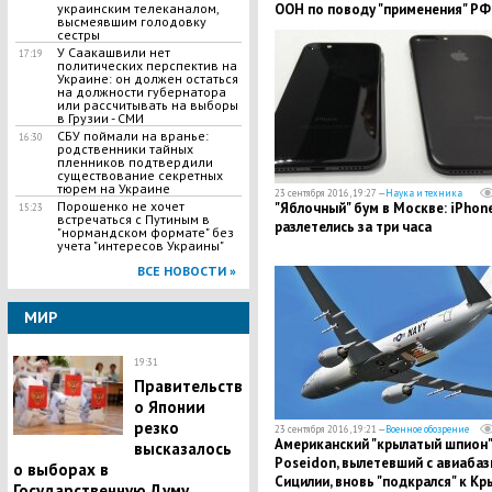
украинским телеканалом,
ООН по поводу "применения" РФ
высмеявшим голодовку
ядерного оружия против Украин
сестры
У Саакашвили нет
17:19
политических перспектив на
Украине: он должен остаться
на должности губернатора
или рассчитывать на выборы
в Грузии - СМИ
СБУ поймали на вранье:
16:30
родственники тайных
пленников подтвердили
существование секретных
тюрем на Украине
23 сентября 2016, 19:27 —
Наука и техника
Порошенко не хочет
"Яблочный" бум в Москве: iPhone
15:23
встречаться с Путиным в
разлетелись за три часа
"нормандском формате" без
учета "интересов Украины"
ВСЕ НОВОСТИ »
МИР
19:31
Правительств
о Японии
резко
23 сентября 2016, 19:21 —
Военное обозрение
Американский "крылатый шпион"
высказалось
Poseidon, вылетевший с авиабаз
о выборах в
Сицилии, вновь "подкрался" к Кр
Государственную Думу