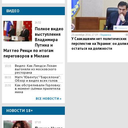
ВИДЕО
16:52
Полное видео
выступления
23 сентября 2016, 17:19 —
Украина
У Саакашвили нет политических
Владимира
перспектив на Украине: он долж
Путина и
остаться на должности
Маттео Ренци по итогам
губернатора или рассчитывать н
переговоров в Милане
выборы в Грузии - СМИ
Видео: Как Линдси Лохан
13:13
выгоняли из московского
ресторана
Матч "Ювентус"-"Барселона":
00:53
Обзор и видео всех голов
Как обстреливали Горловку:
21:51
в момент съёмки прилетела
мина
ВСЕ НОВОСТИ »
НОВОСТИ 18+
17:15