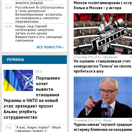
аналоги (кадры)
Мягков госпитализирован с ост
Российские Ту-160 вторглись
болью в Москве – у актера
16:28
в "зону интересов"
диагностировано серьезное
Великобритании - встречать
заболевание
их отправились самолеты-
перехватчики
Керри: над Сирией
15:54
необходимо запретить
летать всем, кроме
Вашингтона и его западных
союзников
ВСЕ НОВОСТИ »
23 сентября 2016, 20:02 —
Шоу-бизнес
УКРАИНА
Не оценили: станцевавшая степ
конкурсантка "Голоса" не смогла
пробиться в шоу
18:52
Порошенко
хочет
вывести
отношения
Украины и НАТО на новый
этап: президент просит
Альянс углубить
сотрудничество
23 сентября 2016, 19:41 —
Россия
Чуркин назвал "скучной традици
"Я вас, твари, порву!" - Вера
17:36
истерику Климкина на заседании
Савченко "воюет" с