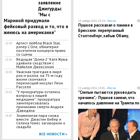
заявление
Джигурды:
"Мы с
Мариной придумали
13 ноября 2016, 13:54 —
Россия
Пушков рассказал о панике в
фейковый развод и то, что я
Брюсселе: перепуганный
женюсь на американке"
Столтенберг, забыв Обаму,
пытается убедить Трампа полю
Артист лейбла Black Star,
21:59
НАТО
рэпер L'One, обматерил
посетителя концерта прямо
со сцены
Ведущая "Дома-2" Катя Жужа
21:36
удивила сходством с
Майклом Джексоном
​Ужасная трагедия в мире
21:03
рок-н-ролла: на 75-м году
жизни скончался
перенесший инсульт Леон
Расселл
13 ноября 2016, 13:06 —
Россия
"У прокуратуры остались
"Слепые пытаются руководить
21:02
вопросы к нашей
зрячими", - Пушков заявил, что
медицине": прокуратура
началось давление на Трампа по
заинтересовалась
причинами смерти Андрея
Сирии
Давидяна
Знаменитая пара снова
19:47
вместе: Джастин Бибер и
Селена Гомес заговорили о
свадьбе
ВСЕ НОВОСТИ »