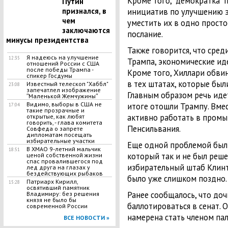
Кроме того, "демократка"
Путин
инициатив по улучшению э
признался, в
чем
уместить их в одно просто
заключаются
послание.
минусы президентства
Также говорится, что сре
Я надеюсь на улучшение
12:35
Трампа, экономические ид
отношений России с США
после победы Трампа -
Кроме того, Хиллари обви
спикер Госдумы
в тех штатах, которые был
Известный телескоп "Хаббл"
23:08
запечатлел изображение
Главным образом речь идет
ʺМаленькой Жемчужиныʺ
Видимо, выборы в США не
итоге отошли Трампу. Вме
17:04
такие прозрачные и
активно работать в пром
открытые, как любят
говорить, - глава комитета
Пенсильвания.
Совфеда о запрете
дипломатам посещать
избирательные участки
Еще одной проблемой был 
В ХМАО 9-летний мальчик
18:51
который так и не был реше
ценой собственной жизни
спас провалившегося под
избирательный штаб Клинто
лед друга на глазах у
бездействующих рыбаков
было уже слишком поздно
Патриарх Кирилл,
15:28
освятивший памятник
Ранее сообщалось, что до
Владимиру: без решения
князя не было бы
баллотироваться в сенат. 
современной России
намерена стать членом па
ВСЕ НОВОСТИ »