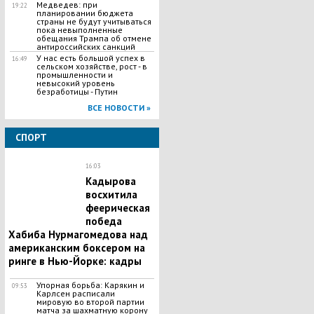
Медведев: при
19:22
планировании бюджета
страны не будут учитываться
пока невыполненные
обещания Трампа об отмене
антироссийских санкций
У нас есть большой успех в
16:49
сельском хозяйстве, рост - в
промышленности и
невысокий уровень
безработицы - Путин
ВСЕ НОВОСТИ »
СПОРТ
16:03
Кадырова
восхитила
феерическая
победа
Хабиба Нурмагомедова над
американским боксером на
ринге в Нью-Йорке: кадры
Упорная борьба: Карякин и
09:53
Карлсен расписали
мировую во второй партии
матча за шахматную корону