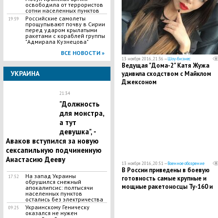
освободила от террористов
сотни населенных пунктов
Российские самолеты
19:59
прощупывают почву в Сирии
перед ударом крылатыми
ракетами с кораблей группы
"Адмирала Кузнецова"
ВСЕ НОВОСТИ »
13 ноября 2016, 21:36 —
Шоу-бизнес
Ведущая "Дома-2" Катя Жужа
УКРАИНА
удивила сходством с Майклом
Джексоном
21:34
"Должность
для монстра,
а тут
девушка", -
Аваков вступился за новую
сексапильную подчиненную
Анастасию Дееву
13 ноября 2016, 20:51 —
Военное обозрение
В России приведены в боевую
На запад Украины
17:52
готовность самые крупные и
обрушился снежный
мощные ракетоносцы Ту-160 и
апокалипсис: полтысячи
населенных пунктов
Ту-95 - СМИ
остались без электричества
Украинскому Геническу
09:25
оказался не нужен