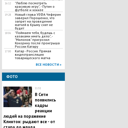
"Люблю посмотреть
16:12
красивую игру", - Путин о
футболе и хоккее
Новый глава УЕФА Чеферин
19:28
заверил Порошенко, что
запрет на проведение
матчей в Крыму снят не
будет
"Поймаем тебя, будешь с
18:06
казаками иметь дело", -
"Милонов" пригрозил
Кокорину после проигрыша
России Катару
Катар - Россия. Прямая
17:00
видеотрансляция
товарищеского матча
ВСЕ НОВОСТИ »
ФОТО
11:51
В Сети
появились
кадры
реакции
людей на поражение
Клинтон: рыдают все - от
стара до млада