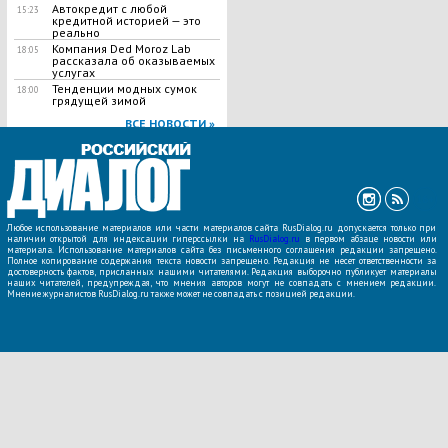
Автокредит с любой
15:23
кредитной историей — это
реально
Компания Ded Moroz Lab
18:05
рассказала об оказываемых
услугах
Тенденции модных сумок
18:00
грядущей зимой
ВСЕ НОВОСТИ »
Любое использование материалов или части материалов сайта RusDialog.ru допускается только при
наличии открытой для индексации гиперссылки на
RusDialog.ru
в первом абзаце новости или
материала. Использование материалов сайта без письменного соглашения редакции запрещено.
Полное копирование содержания текста новости запрещено. Редакция не несет ответственности за
достоверность фактов, присланных нашими читателями. Редакция выборочно публикует материалы
наших читателей, предупреждая, что мнения авторов могут не совпадать с мнением редакции.
Мнение журналистов RusDialog.ru также может не совпадать с позицией редакции.