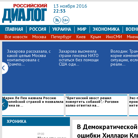
13 ноября 2016
22:53
ГЛАВНАЯ
РОССИЯ
УКРАИНА
МИР
ЭКОНОМИКА
ВОЕН
Все новости
Москва
Петербург
Киев
Крым
ИноСМИ
Мнен
Захарова рассказала, с
Захарова высмеяла
Володин: Тра
какой целью Москва
страхи генсека НАТО
корне изменит
контактировала с
остаться без помощи
ситуацию, есл
Трампо...
США оди...
реали...
Марин Ле Пен назвала Россию
"Британский хвост решил
Экс-
европейской страной и похвалила
повертеть собакой", - Рогозин
прои
Путина за ...
колко ответил на...
интер
ХРОНИКА
В Демократической
ошибки Хиллари Кл
09:00