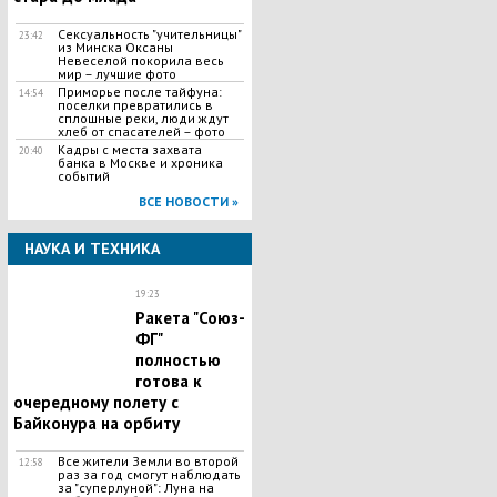
Сексуальность "учительницы"
23:42
из Минска Оксаны
Невеселой покорила весь
мир – лучшие фото
Приморье после тайфуна:
14:54
поселки превратились в
сплошные реки, люди ждут
хлеб от спасателей – фото
Кадры с места захвата
20:40
банка в Москве и хроника
событий
ВСЕ НОВОСТИ »
НАУКА И ТЕХНИКА
19:23
Ракета "Союз-
ФГ"
полностью
готова к
очередному полету с
Байконура на орбиту
Все жители Земли во второй
12:58
раз за год смогут наблюдать
за "суперлуной": Луна на