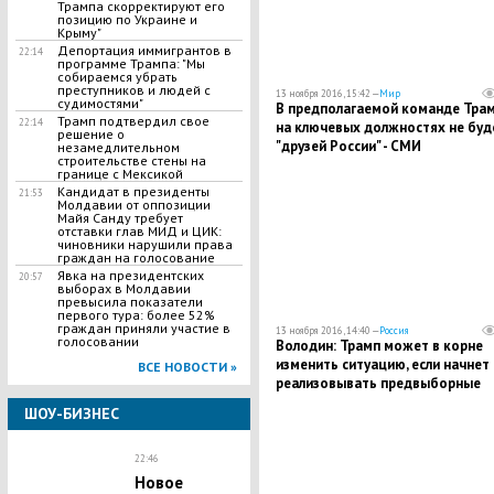
Трампа скорректируют его
позицию по Украине и
Крыму"
​Депортация иммигрантов в
22:14
программе Трампа: "Мы
собираемся убрать
преступников и людей с
13 ноября 2016, 15:42 —
Мир
судимостями"
В предполагаемой команде Тра
Трамп подтвердил свое
22:14
на ключевых должностях не буд
решение о
"друзей России" - СМИ
незамедлительном
строительстве стены на
границе с Мексикой
Кандидат в президенты
21:53
Молдавии от оппозиции
Майя Санду требует
отставки глав МИД и ЦИК:
чиновники нарушили права
граждан на голосование
Явка на президентских
20:57
выборах в Молдавии
превысила показатели
первого тура: более 52%
граждан приняли участие в
13 ноября 2016, 14:40 —
Россия
голосовании
Володин: Трамп может в корне
изменить ситуацию, если начнет
ВСЕ НОВОСТИ »
реализовывать предвыборные
обещания
ШОУ-БИЗНЕС
22:46
Новое