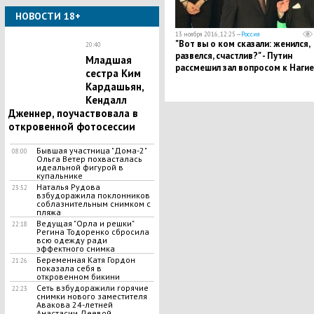
НОВОСТИ 18+
13 ноября 2016, 12:25 —
Россия
"Вот вы о ком сказали: женился,
20:40
развелся, счастлив?" - Путин
Младшая
рассмешил зал вопросом к Нагие
сестра Ким
на концерте КВН в Кремле
Кардашьян,
Кендалл
Дженнер, поучаствовала в
откровенной фотосессии
Бывшая участница "Дома-2"
08:00
Ольга Ветер похвасталась
идеальной фигурой в
купальнике
Наталья Рудова
23:52
взбудоражила поклонников
соблазнительным снимком с
пляжа
Ведущая "Орла и решки"
22:18
Регина Тодоренко сбросила
всю одежду ради
эффектного снимка
Беременная Катя Гордон
21:26
показала себя в
откровенном бикини
Сеть взбудоражили горячие
22:23
снимки нового заместителя
Авакова 24-летней
Анастасии Деевой