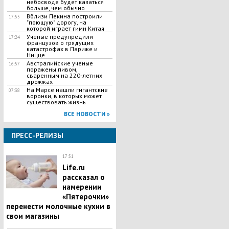
небосводе будет казаться
больше, чем обычно
Вблизи Пекина построили
17:55
"поющую" дорогу, на
которой играет гимн Китая
Ученые предупредили
17:24
французов о грядущих
катастрофах в Париже и
Ницце
Австралийские ученые
16:57
поражены пивом,
сваренным на 220-летних
дрожжах
На Марсе нашли гигантские
07:38
воронки, в которых может
существовать жизнь
ВСЕ НОВОСТИ »
ПРЕСС-РЕЛИЗЫ
17:51
Life.ru
рассказал о
намерении
«Пятерочки»
перенести молочные кухни в
свои магазины