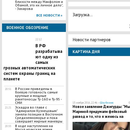
близости между Макфолом и
Обамой, это их личное дело",
- Захарова
Загрузка...
ВСЕ НОВОСТИ »
ВОЕННОЕ ОБОЗРЕНИЕ
Новости партнеров
22:12
В РФ
разрабатыва
КАРТИНА ДНЯ
ют одну из
самых
грозных автоматических
систем охраны границ на
планете
В России приведены в
20:51
боевую готовность самые
крупные и мощные
ракетоносцы Ту-160 и Ту-95 -
СМИ
13 ноября 2016, 22:46 —
Шоу-бизнес
Новое заявление Джигурды: "Мы
Эскадра во главе с
21:21
"Адмиралом Кузнецовым"
Мариной придумали фейковый
заняла позиции в Восточном
развод и то, что я женюсь на
Средиземноморье и пока
американке"
совершает мирные маневры
В ходе наступления на
20:33
Мосул иракская армия