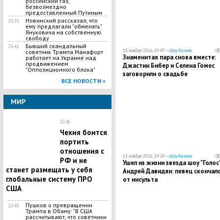
российский газ,
безвозмездно
предоставленный Путиным
Новинский рассказал, что
23:55
ему предлагали "обменять"
Януковича на собственную
свободу
Бывший скандальный
23:41
13 ноября 2016, 19:47 —
Шоу-бизнес
советник Трампа Манафорт
Знаменитая пара снова вместе:
работает на Украине над
продвижением
Джастин Бибер и Селена Гомес
"Оппозиционного блока"
заговорили о свадьбе
ВСЕ НОВОСТИ »
МИР
22:46
Чехия боится
портить
отношения с
13 ноября 2016, 19:10 —
Шоу-бизнес
РФ и не
Ушел из жизни звезда шоу "Голос
станет размещать у себя
Андрей Давидян: певец скончал
глобальные систему ПРО
от инсульта
США
​Пушков о превращении
22:45
Трампа в Обаму: "В США
рассчитывают, что советники