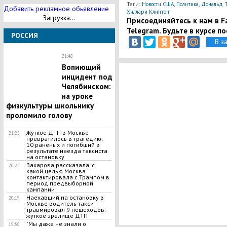
Теги:
,
,
Новости США
Политика
Дональд 
Добавить рекламное обьявление
Хиллари Клинтон
Загрузка...
Присоединяйтесь к нам в Fa
Telegram. Будьте в курсе п
РОССИЯ
В з
21:48
​Вопиющий
инцидент под
Челябинском:
на уроке
физкультуры школьнику
проломило голову
​Жуткое ДТП в Москве
21:25
превратилось в трагедию:
10 раненых и погибший в
результате наезда таксиста
на остановку
Захарова рассказала, с
20:22
какой целью Москва
контактировала с Трампом в
период предвыборной
кампании
​Наехавший на остановку в
20:19
Москве водитель такси
травмировал 9 пешеходов:
жуткое зрелище ДТП
"Мы даже не знали о
19:50