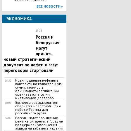
ВСЕ НОВОСТИ »
ЭКОНОМИКА
19:23
Россия и
Белоруссия
могут
принять
новый стратегический
документ по нефти и газу:
переговоры стартовали
Иран подпишет нефтяные
18:22
контракты на колоссальную
сумму: стоимость
одиннадцати соглашений
оценивается в сотни
миллиардов долларов
Эксперты рассказали, чем
10:06
обернется новостной шок о
победе Трампа для
российского рубля
Россиян ждет повышение
06:00
цены на сигареты: в Госдуме
поддержали увеличения
акциза на табачные изделия