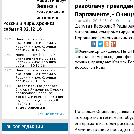
Новости шоу-
разоблачу президент
бизнеса и
скандальные
Парламенте, - Онищ
истории в
1 декабря 2016, 15:40 —
Украина
России и мире. Хроника
​Депутат Верховной Рады А
событий 02.12.16
материалы, компрометирующ
Порошенко, американским сп
Новости шоу-бизнеса и
09:00
скандальные истории в
России и мире. Хроника
событий 01.12.16
Новости шоу-бизнеса и
09:00
скандальные истории в
России и мире. Хроника
событий 30.11.16
Новости шоу-бизнеса и
09:00
скандальные истории в
России и мире. Хроника
событий 29.11.16
Вторая попытка допроса
10:00
Виктора Януковича. Стороны
согласовали перенос
допроса и всего заседания
суда на понедельник, 28
ноября. Прямая
видеотрансляция
По словам Онищенко, заявлен
ВСЕ НОВОСТИ »
подозрения в госизмене обус
интервью, в котором рассказ
ВЫБОР РЕДАКЦИИ
Администрацией президента