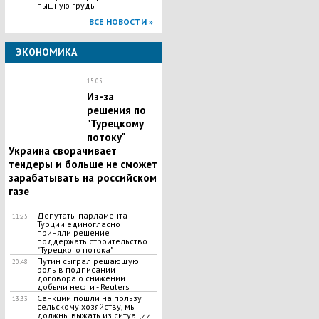
пышную грудь
ВСЕ НОВОСТИ »
ЭКОНОМИКА
15:05
Из-за
решения по
"Турецкому
потоку"
Украина сворачивает
тендеры и больше не сможет
зарабатывать на российском
газе
Депутаты парламента
11:25
Турции единогласно
приняли решение
поддержать строительство
"Турецкого потока"
Путин сыграл решающую
20:48
роль в подписании
договора о снижении
добычи нефти - Reuters
Санкции пошли на пользу
13:33
сельскому хозяйству, мы
должны выжать из ситуации