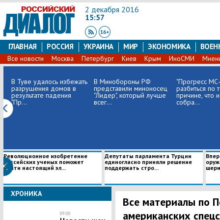
2 декабря 2016
15:57
ГЛАВНАЯ
РОССИЯ
УКРАИНА
МИР
ЭКОНОМИКА
ВОЕН
Все новости
Москва
Петербург
Киев
Крым
ИноСМИ
Мнен
В Туве удалось избежать
В Минобороны РФ
"Прогресс МС-
разрушения домов в
представили миноносец
разбиться по 
результате падения
"Лидер", который лучше
причине, что и
"Пр...
всег...
собра...
Революционное изобретение
Депутаты парламента Турции
Впер
российских ученых поможет
единогласно приняли решение
оруж
найти настоящий эл...
поддержать стро...
шери
ХРОНИКА
Все материалы по 
американских спецс
09:00