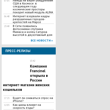
Немцы не верят ухищрениям
07:05
США в Космосе: в
следующем году
космические просторы
покорит новый модуль ALINA
Интернет взорвали кадры
06:48
разрушенных городов-
крепостей на Марсе
В Сети появились
23:40
фотоснимки спутника
Мимаса и колец Сатурна
высотой в двухэтажный дом
ВСЕ НОВОСТИ »
ПРЕСС-РЕЛИЗЫ
13:42
Компания
Francinel
открыла в
России
интернет-магазин женских
кошельков
Будет ли снижаться спрос на
17:25
iPhone?
Как шины влияют на
12:05
скорость езды?