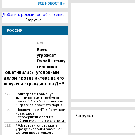
ВСЕ НОВОСТИ »
Добавить рекламное обьявление
Загрузка...
РОССИЯ
13:03
Киев
угрожает
Охлобыстину:
силовики
"ощетинились" уголовным
делом против актера на его
получение гражданства ДНР
Волгоградец обманул
12:55
тысячи россиян, требуя от
имени ФСБ и МВД оплатить
"штраф" за просмотр порно
Шокирующее ЧП в Пермском
12:52
крае: двое
Загрузка...
несовершеннолетних
избили мужчину до слепоты
ФСБ готовится отражать
11:32
угрозу: силовики раскрыли
детали предстоящего