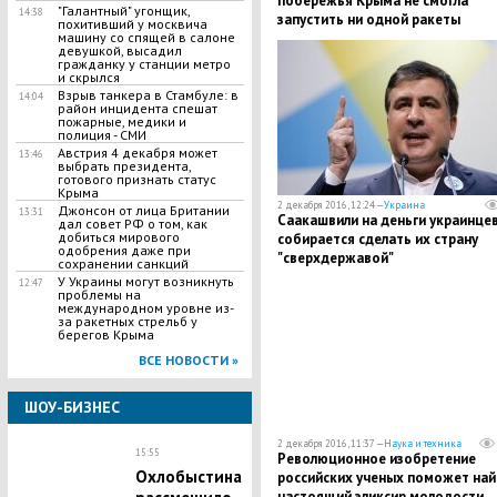
побережья Крыма не смогла
"Галантный" угонщик,
14:38
запустить ни одной ракеты
похитивший у москвича
машину со спящей в салоне
девушкой, высадил
гражданку у станции метро
и скрылся
Взрыв танкера в Стамбуле: в
14:04
район инцидента спешат
пожарные, медики и
полиция - СМИ
Австрия 4 декабря может
13:46
выбрать президента,
готового признать статус
Крыма
2 декабря 2016, 12:24 —
Украина
Джонсон от лица Британии
13:31
Саакашвили на деньги украинце
дал совет РФ о том, как
добиться мирового
собирается сделать их страну
одобрения даже при
"сверхдержавой"
сохранении санкций
У Украины могут возникнуть
12:47
проблемы на
международном уровне из-
за ракетных стрельб у
берегов Крыма
ВСЕ НОВОСТИ »
ШОУ-БИЗНЕС
2 декабря 2016, 11:37 —
Наука и техника
15:55
Революционное изобретение
Охлобыстина
российских ученых поможет най
настоящий эликсир молодости