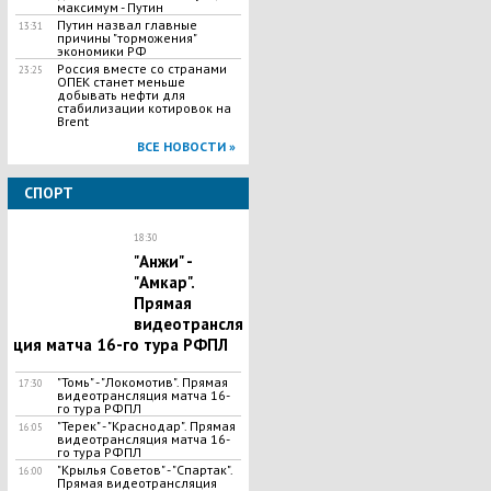
максимум - Путин
Путин назвал главные
13:31
причины "торможения"
экономики РФ
Россия вместе со странами
23:25
ОПЕК станет меньше
добывать нефти для
стабилизации котировок на
Brent
ВСЕ НОВОСТИ »
СПОРТ
18:30
"Анжи" -
"Амкар".
Прямая
видеотрансля
ция матча 16-го тура РФПЛ
"Томь" - "Локомотив". Прямая
17:30
видеотрансляция матча 16-
го тура РФПЛ
"Терек" - "Краснодар". Прямая
16:05
видеотрансляция матча 16-
го тура РФПЛ
"Крылья Советов" - "Спартак".
16:00
Прямая видеотрансляция