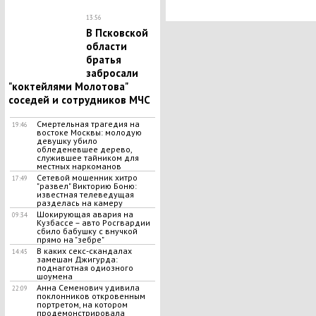
13:56
В Псковской
области
братья
забросали
"коктейлями Молотова"
соседей и сотрудников МЧС
Смертельная трагедия на
19:46
востоке Москвы: молодую
девушку убило
обледеневшее дерево,
служившее тайником для
местных наркоманов
Сетевой мошенник хитро
17:49
"развел" Викторию Боню:
известная телеведущая
разделась на камеру
Шокирующая авария на
09:34
Кузбассе – авто Росгвардии
сбило бабушку с внучкой
прямо на "зебре"
В каких секс-скандалах
14:45
замешан Джигурда:
поднаготная одиозного
шоумена
Анна Семенович удивила
22:09
поклонников откровенным
портретом, на котором
продемонстрировала