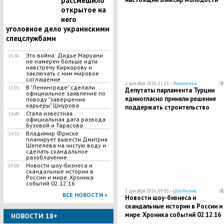
рассмешило
открытое на
него
уголовное дело украинскими
спецслужбами
Это война: Дидье Маруани
15:46
не намерен больше идти
навстречу Киркорову и
заключать с ним мировое
соглашение
2 декабря 2016, 11:25 —
Экономика
В "Ленинграде" сделали
15:01
Депутаты парламента Турции
официальное заявление по
единогласно приняли решение
поводу "завершения
карьеры" Шнурова
поддержать строительство
Стала известная
14:49
"Турецкого потока"
официальная дата развода
Бузовой и Тарасова
Владимир Фриске
14:33
планирует вывести Дмитрия
Шепелева на чистую воду и
сделать скандальное
разоблачение
Новости шоу-бизнеса и
09:00
скандальные истории в
России и мире. Хроника
событий 02.12.16
2 декабря 2016, 09:00 —
Шоу-бизнес
ВСЕ НОВОСТИ »
Новости шоу-бизнеса и
скандальные истории в России и
мире. Хроника событий 02.12.16
НОВОСТИ 18+