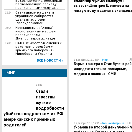
Владимир Фриске планирует
водоснабжение, обосновав
бесчеловечную блокаду
вывести Дмитрия Шепелева на
неоплаченными услугами
чистую воду и сделать скандаль
Саакашвили на деньги
12:24
разоблачение
украинцев собирается
сделать их страну
"сверхдержавой"
Неонацисты из "Азова"
00:55
многотысячным маршем
парализовали
Днепропетровск: кадры
НАТО не имеет отношения к
23:08
ракетным стрельбам у
крымского побережья -
Минобороны Украины
2 декабря 2016, 14:04 —
Мир
ВСЕ НОВОСТИ »
Взрыв танкера в Стамбуле: в рай
инцидента спешат пожарные,
МИР
медики и полиция - СМИ
14:41
Стали
известны
жуткие
подробности
убийства подростком из РФ
американских приемных
2 декабря 2016, 13:16 —
Военное обозрение
родителей
Украина во второй день учений у