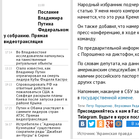
Народный избранник подчерк
11:00
статью. У меня много компро
Послание
начнется, что это рука Кремл
Владимира
Путина
Он также добавил, что наме
Федеральном
пресс-конференцию, в ходе 
у собранию. Прямая
команду.
видеотрансляция
По предварительной информа
Во Владивостоке
17:14
с Порошенко на диктофон, ко
исследователи наткнулись
на таинственные
По словам депутата, на дан
ритуальные объекты
Стало известно, как
американским спецслужбам. 
13:15
Владимир Путин
наличии российского паспорт
отреагировал на смерть
лидера Кубы Фиделя Кастро
других стран.
Спровоцировать РФ на
19:13
ответные действия и
Напомним, накануне в СБУ з
пожаловаться США: в
Совфеде раскрыли планы
в
государственной измене
.
Киева после запуска ракет в
районе Крыма
Теги:
Петр Порошенко
,
Верховная Рад
Путин и Обама участвуют в
17:25
Присоединяйтесь к нам в Face
саммите лидеров стран
АТЭС. Прямая
Telegram. Будьте в курсе пос
видеотрансляция
В з
Истребители с “Адмирала
16:17
Кузнецова” существенно
сократили ряды “Джабхат
Источник: Украинская правда
ан-Нусры” в Сирии