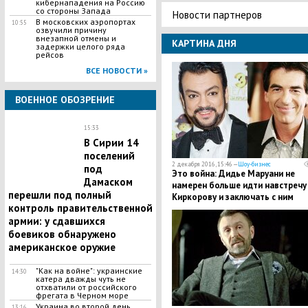
кибернападения на Россию
со стороны Запада
Новости партнеров
В московских аэропортах
10:55
озвучили причину
внезапной отмены и
КАРТИНА ДНЯ
задержки целого ряда
рейсов
ВСЕ НОВОСТИ »
ВОЕННОЕ ОБОЗРЕНИЕ
15:33
В Сирии 14
поселений
2 декабря 2016, 15:46 —
Шоу-бизнес
под
Это война: Дидье Маруани не
Дамаском
намерен больше идти навстречу
перешли под полный
Киркорову и заключать с ним
контроль правительственной
мировое соглашение
армии: у сдавшихся
боевиков обнаружено
американское оружие
"Как на войне": украинские
14:30
катера дважды чуть не
отхватили от российского
фрегата в Черном море
Украина во второй день
13:16