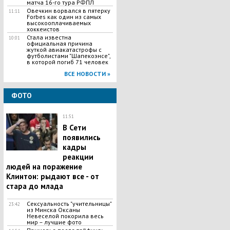
матча 16-го тура РФПЛ
Овечкин ворвался в пятерку
11:11
Forbes как один из самых
высокооплачиваемых
хоккеистов
Стала известна
10:01
официальная причина
жуткой авиакатастрофы с
футболистами "Шапекоэнсе",
в которой погиб 71 человек
ВСЕ НОВОСТИ »
ФОТО
11:51
В Сети
появились
кадры
реакции
людей на поражение
Клинтон: рыдают все - от
стара до млада
Сексуальность "учительницы"
23:42
из Минска Оксаны
Невеселой покорила весь
мир – лучшие фото