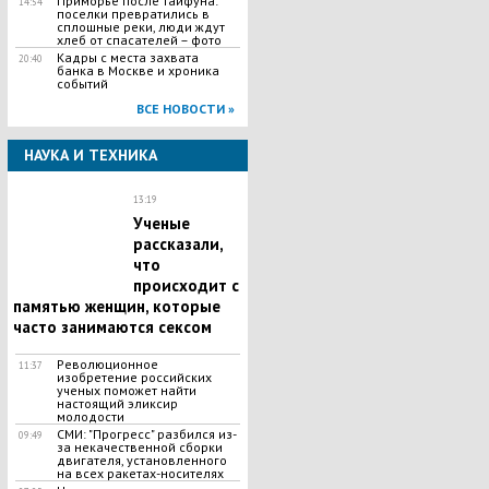
Приморье после тайфуна:
14:54
поселки превратились в
сплошные реки, люди ждут
хлеб от спасателей – фото
Кадры с места захвата
20:40
банка в Москве и хроника
событий
ВСЕ НОВОСТИ »
НАУКА И ТЕХНИКА
13:19
Ученые
рассказали,
что
происходит с
памятью женщин, которые
часто занимаются сексом
Революционное
11:37
изобретение российских
ученых поможет найти
настоящий эликсир
молодости
СМИ: "Прогресс" разбился из-
09:49
за некачественной сборки
двигателя, установленного
на всех ракетах-носителях