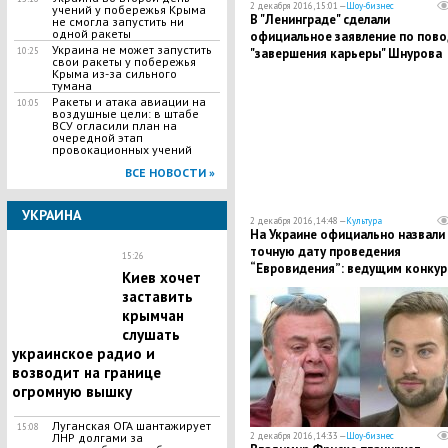
2 декабря 2016, 15:01 —
Шоу-бизнес
учений у побережья Крыма
В "Ленинграде" сделали
не смогла запустить ни
одной ракеты
официальное заявление по пово
Украина не может запустить
"завершения карьеры" Шнурова
10:25
свои ракеты у побережья
Крыма из-за сильного
тумана
Ракеты и атака авиации на
10:05
воздушные цели: в штабе
ВСУ огласили план на
очередной этап
провокационных учений
ВСЕ НОВОСТИ »
УКРАИНА
2 декабря 2016, 14:48 —
Культура
На Украине официально назвали
точную дату проведения
15:26
“Евровидения”: ведущим конкур
Киев хочет
выбран скандальный шоумен,
заставить
назвавший россиян “кацапами”
крымчан
слушать
украинское радио и
возводит на границе
огромную вышку
Луганская ОГА шантажирует
15:08
2 декабря 2016, 14:33 —
Шоу-бизнес
ЛНР долгами за