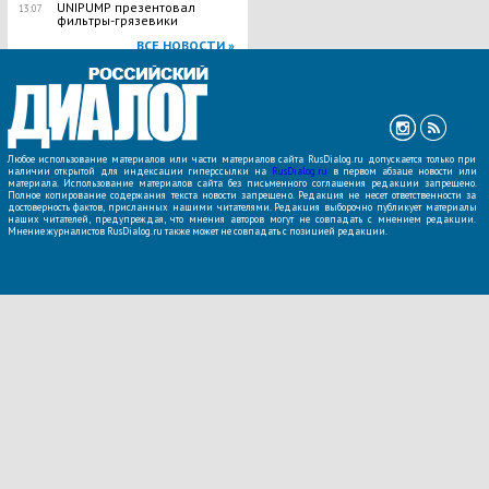
UNIPUMP презентовал
13:07
фильтры-грязевики
ВСЕ НОВОСТИ »
Любое использование материалов или части материалов сайта RusDialog.ru допускается только при
наличии открытой для индексации гиперссылки на
RusDialog.ru
в первом абзаце новости или
материала. Использование материалов сайта без письменного соглашения редакции запрещено.
Полное копирование содержания текста новости запрещено. Редакция не несет ответственности за
достоверность фактов, присланных нашими читателями. Редакция выборочно публикует материалы
наших читателей, предупреждая, что мнения авторов могут не совпадать с мнением редакции.
Мнение журналистов RusDialog.ru также может не совпадать с позицией редакции.