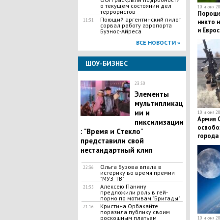
о текущем состоянии дел
10 июня 20
террористов
Порошен
Поющий аргентинский пилот
11:31
никто н
сорвал работу аэропорта
и Евро
Буэнос-Айреса
ВСЕ НОВОСТИ »
ШОУ-БИЗНЕС
23:50
Элементы
мультипликац
ии и
10 июня 20
Армия 
пиксилизации
освобо
: "Время и Стекло"
города
представили свой
нестандартный клип
Ольга Бузова впала в
22:36
истерику во время премии
"МУЗ-ТВ"
Алексею Панину
21:35
предложили роль в гей-
порно по мотивам "Бригады"
Кристина Орбакайте
21:16
поразила публику своим
роскошным платьем
10 июня 20