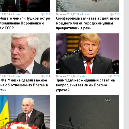
17, 17:54 —
Россия
825
10 июня 2017, 17:34 —
Россия
525
обще, о чем?" - Пушков остро
Симферополь заливает водой: из-за
л заявление Порошенко о
мощного ливня городские улицы
е с СССР
превратились в реки
17, 17:13 —
Россия
774
10 июня 2017, 16:56 —
Мир
2879
РФ в Минске сделал важное
Трамп дал неожиданный ответ на
ние об отношениях России и
вопрос, считает ли он Россию
ссии
угрозой