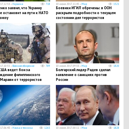
17, 12:53 —
Украина
718
10 июня 2017, 11:45 —
Мир
1521
ко заявил, что Украину
Боевики ИГИЛ обречены: в ООН
е остановит на пути к НАТО
раскрыли подробности о текущем
союзу
состоянии дел террористов
17, 10:55 —
Военное обозрение
789
10 июня 2017, 09:33 —
Мир
1820
США ведет бои за
Болгарский лидер Радев сделал
ждение филиппинского
заявление о санкциях против
 Марави от террористов
России
17, 06:43 —
Наука и техника
1265
10 июня 2017, 00:11 —
Мир
1828