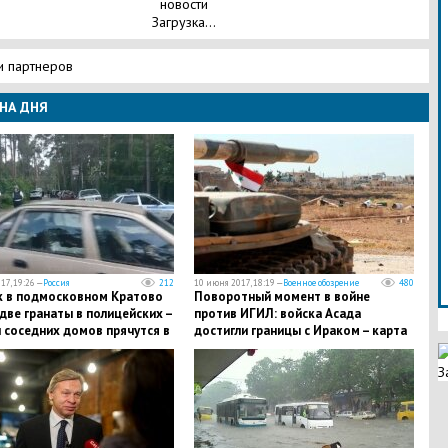
новости
Загрузка...
и партнеров
НА ДНЯ
17, 19:26 —
Россия
212
10 июня 2017, 18:19 —
Военное обозрение
480
к в подмосковном Кратово
Поворотный момент в войне
две гранаты в полицейских –
против ИГИЛ: войска Асада
 соседних домов прячутся в
достигли границы с Ираком – карта
ах
боевых действий
З