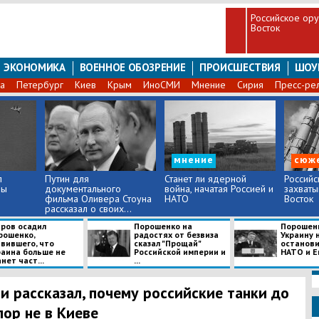
Российское ору
Восток
ЭКОНОМИКА
ВОЕННОЕ ОБОЗРЕНИЕ
ПРОИСШЕСТВИЯ
ШОУ
а
Петербург
Киев
Крым
ИноСМИ
Мнение
Сирия
Пресс-ре
мнение
сюж
л
Путин для
Станет ли ядерной
Российс
ры
документального
война, начатая Россией и
захваты
фильма Оливера Стоуна
НАТО
Восток
рассказал о своих...
аров осадил
Порошенко на
Порошенк
рошенко,
радостях от безвиза
Украину 
явившего, что
сказал "Прощай"
останови
раина больше не
Российской империи и
НАТО и Ев
нет част...
...
и рассказал, почему российские танки до
пор не в Киеве