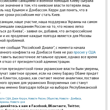
ссийскими санкциями и военной помощью Киеву сыграла
ое значение в том, что киевские власти потеряли лишь
ль над Крымом и Донбассом. Керри дал понять, что в
ие сроки российским мог стать Киев.
санкции, наше участие, наша поддержка Украины на самом
омешали ожиданиям России на то, что можно легко
ься до Киева", - заявил он, добавив, что антироссийские
и и их продление каждые полгода является для Москвы
ной проблемой.
нее сообщал "Российский Диалог", с момента начала
енного конфликта на Донбассе Киев не раз
просил у США
тавить высокоточное летальное оружие, однако все время
л отказ от президентской администрации.
ртом президентской гонки украинские власти были уверены,
лучат заветное оружие, если на смену Бараку Обаме придет
и Клинтон, однако, как считают многие аналитики, поставки
ного оружия для украинских Вооруженных сил станут
ны именно благодаря победе на выборах Республиканской
.
ости США
,
Джон Керри
,
Новости России
,
Общество
,
Новости - Донбасса
,
Украины
,
Новости дня
диняйтесь к нам в Facebook, ВКонтакте, Twitter,