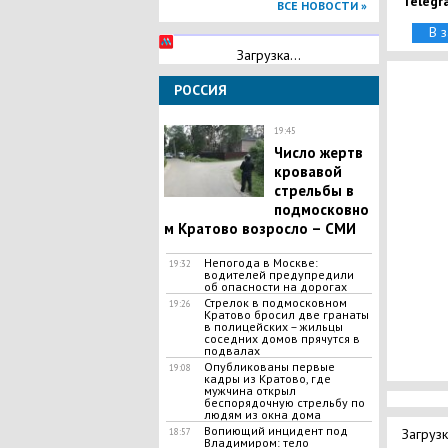
Telegr
ВСЕ НОВОСТИ »
В 
Загрузка...
РОССИЯ
19:45
Число жертв
кровавой
стрельбы в
подмосковно
м Кратово возросло – СМИ
​Непогода в Москве:
19:32
водителей предупредили
об опасности на дорогах
Стрелок в подмосковном
19:26
Кратово бросил две гранаты
в полицейских – жильцы
соседних домов прячутся в
подвалах
Опубликованы первые
19:08
кадры из Кратово, где
мужчина открыл
беспорядочную стрельбу по
людям из окна дома
Вопиющий инцидент под
Загрузк
18:57
Владимиром: тело