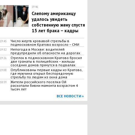
19:46
Слепому американцу
удалось увидеть
собственную жену спустя
15 лет брака – кадры
Число жертв кровавой стрельбы в
19:45
подмосковном Кратово возросло – СМИ
​Непогода в Москве: водителей
19:32
предупредили об опасности на дорогах
Стрелок в подмосковном Кратово бросил
19:26
две гранаты в полицейских – жильцы
соседних домов прячутся в подвалах
Опубликованы первые кадры из Кратово,
19:08
где мужчина открыл беспорядочную
стрельбу по людям из окна дома
Жители российского поселка Ой
18:59
раскопали бивни мамонта возрастом 4
тысяч лет
ВСЕ НОВОСТИ »