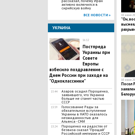
рассказал, почему Иран
активно включился в
сирийскую войну
ВСЕ НОВОСТИ »
10 июня 20
"Он, во
высмея
УКРАИНА
разрыв
16:12
Постпреда
Украины при
Совете
Европы
взбесило поздравление с
Днем России при заходе на
"Одноклассники"
10 июня 20
Посол 
заявле
Азаров осадил Порошенко,
15:44
Белору
заявившего, что Украина
больше не станет частью
СССР
Голосование Рады за
13:59
обязательное вступление
Украины в НАТО оказалось
неожиданностью для
Альянса - СМИ
Порошенко на радостях от
13:24
безвиза сказал "Прощай"
Российской империи и СССР