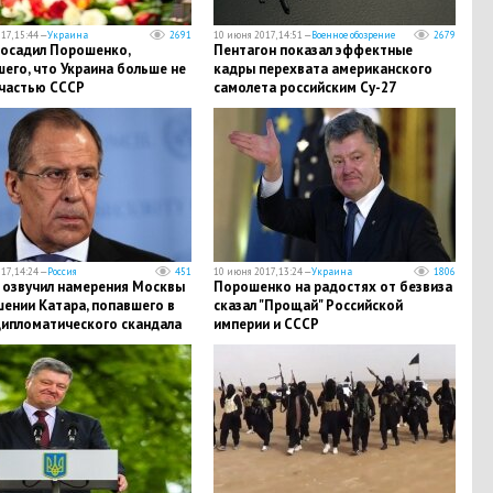
17, 15:44 —
Украина
2691
10 июня 2017, 14:51 —
Военное обозрение
2679
 осадил Порошенко,
Пентагон показал эффектные
его, что Украина больше не
кадры перехвата американского
 частью СССР
самолета российским Су-27
17, 14:24 —
Россия
451
10 июня 2017, 13:24 —
Украина
1806
 озвучил намерения Москвы
Порошенко на радостях от безвиза
ении Катара, попавшего в
сказал "Прощай" Российской
дипломатического скандала
империи и СССР