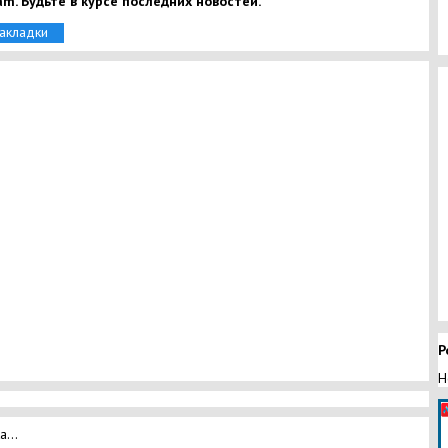
am. Будьте в курсе последних новостей.
закладки
Р
Н
а...