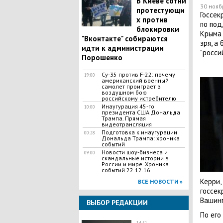
В Киеве сотни
30 нояб
протестующи
Госсек
х против
по под
блокировки
Крыма 
"Вконтакте" собираются
зря, а
идти к администрации
"росси
Порошенко
Су-35 против F-22: почему
19:00
американский военный
самолет проиграет в
воздушном бою
российскому истребителю
Инаугурация 45-го
10:00
президента США Дональда
Трампа. Прямая
видеотрансляция
Подготовка к инаугурации
00:28
Дональда Трампа: хроника
событий
Новости шоу-бизнеса и
09:00
скандальные истории в
России и мире. Хроника
событий 22.12.16
Керри,
ВСЕ НОВОСТИ »
госсек
Вашинг
ВЫБОР РЕДАКЦИИ
По его
14:51