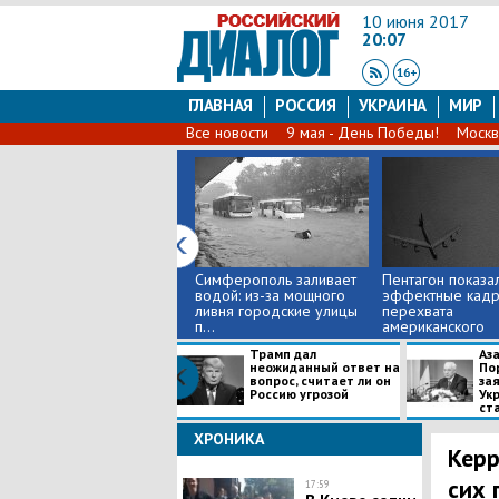
10 июня 2017
20:07
ГЛАВНАЯ
РОССИЯ
УКРАИНА
МИР
Все новости
9 мая - День Победы!
Москв
Симферополь заливает
Пентагон показа
водой: из-за мощного
эффектные кад
ливня городские улицы
перехвата
п...
американского
самолета...
Трамп дал
Аз
неожиданный ответ на
По
вопрос, считает ли он
за
Россию угрозой
Ук
ста
ХРОНИКА
Керр
сих 
17:59