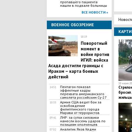
пропавшего пациента
нашли в подвале больницы
ВСЕ НОВОСТИ »
Новост
ВОЕННОЕ ОБОЗРЕНИЕ
КАРТИ
18:19
Поворотный
момент в
войне против
ИГИЛ: войска
Асада достигли границы с
Ираком – карта боевых
действий
10 июня 20
Пентагон показал
Стрело
14:51
эффектные кадры
бросил 
перехвата американского
жильцы
самолета российским Су-27
Армия США ведет бои за
подвал
10:55
освобождение
филиппинского города
Марави от террористов
ЛНР: за сутки силовики
09:41
нанесли восемь ударов по
позициям ополченцев
Аналитик Яков Кедми
07:02