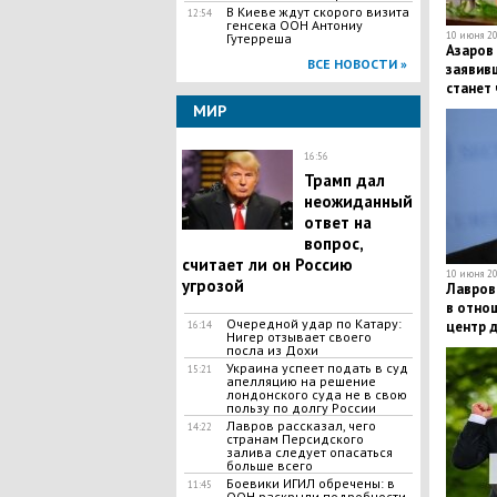
В Киеве ждут скорого визита
12:54
генсека ООН Антониу
10 июня 20
Гутерреша
Азаров
ВСЕ НОВОСТИ »
заявивш
станет
МИР
16:56
Трамп дал
неожиданный
ответ на
вопрос,
считает ли он Россию
10 июня 20
угрозой
Лавров
в отнош
Очередной удар по Катару:
центр 
16:14
Нигер отзывает своего
посла из Дохи
Украина успеет подать в суд
15:21
апелляцию на решение
лондонского суда не в свою
пользу по долгу России
Лавров рассказал, чего
14:22
странам Персидского
залива следует опасаться
больше всего
Боевики ИГИЛ обречены: в
11:45
ООН раскрыли подробности