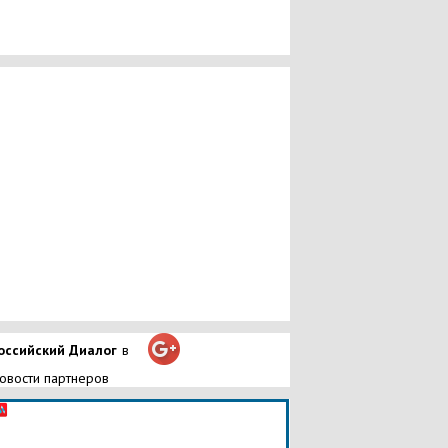
оссийский Диалог
в
овости партнеров