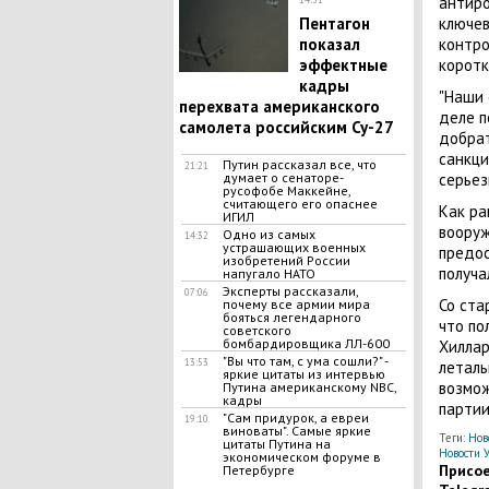
антиро
Пентагон
ключев
показал
контро
эффектные
коротк
кадры
"Наши 
перехвата американского
деле п
самолета российским Су-27
добрат
санкци
Путин рассказал все, что
21:21
думает о сенаторе-
серьез
русофобе Маккейне,
считающего его опаснее
Как ра
ИГИЛ
вооруж
Одно из самых
14:32
устрашающих военных
предос
изобретений России
получа
напугало НАТО
Эксперты рассказали,
07:06
Со ста
почему все армии мира
бояться легендарного
что по
советского
бомбардировщика ЛЛ-600
Хиллар
"Вы что там, с ума сошли?" -
13:53
леталь
яркие цитаты из интервью
возмож
Путина американскому NBC,
кадры
партии
"Сам придурок, а евреи
19:10
виноваты". Самые яркие
Теги:
Нов
цитаты Путина на
Новости 
экономическом форуме в
Присое
Петербурге