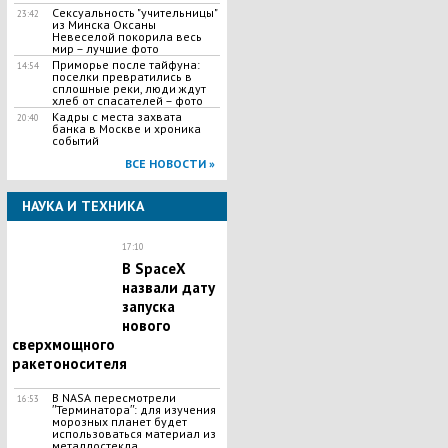
Сексуальность "учительницы"
23:42
из Минска Оксаны
Невеселой покорила весь
мир – лучшие фото
Приморье после тайфуна:
14:54
поселки превратились в
сплошные реки, люди ждут
хлеб от спасателей – фото
Кадры с места захвата
20:40
банка в Москве и хроника
событий
ВСЕ НОВОСТИ »
НАУКА И ТЕХНИКА
17:10
В SpaceX
назвали дату
запуска
нового
сверхмощного
ракетоносителя
В NASA пересмотрели
16:53
ʺТерминатораʺ: для изучения
морозных планет будет
использоваться материал из
металлостекла