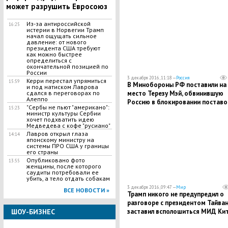
поликлиникой ФСБ
может разрушить Евросоюз
Из-за антироссийской
16:25
истерии в Норвегии Трамп
начал ощущать сильное
давление: от нового
президента США требуют
как можно быстрее
определиться с
окончательной позицией по
России
3 декабря 2016, 11:18 —
Россия
Керри перестал упрямиться
15:59
В Минобороны РФ поставили на
и под натиском Лаврова
место Терезу Мэй, обвинившую
сдался в переговорах по
Алеппо
Россию в блокировании поставо
"Сербы не пьют "американо":
15:23
гумпомощи в Алеппо, напомнив е
министр культуры Сербии
вопиющей скупости
хочет подхватить идею
Медведева с кофе "русиано"
Великобритании
Лавров открыл глаза
14:14
японскому министру на
системы ПРО США у границы
его страны
Опубликовано фото
13:55
женщины, после которого
саудиты потребовали ее
убить, а тело отдать собакам
3 декабря 2016, 09:47 —
Мир
ВСЕ НОВОСТИ »
Трамп никого не предупредил о
разговоре с президентом Тайван
заставил всполошиться МИД Ки
ШОУ-БИЗНЕС