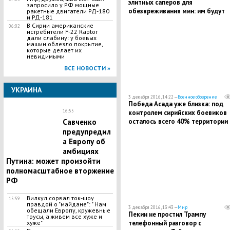
элитных саперов для
запросило у РФ мощные
обезвреживания мин: им будут
ракетные двигатели РД-180
и РД-181
помогать новейшие
В Сирии американские
06:02
взрывоустойчивые российские
истребители F-22 Raptor
роботы
дали слабину: у боевых
машин облезло покрытие,
которые делает их
невидимыми
ВСЕ НОВОСТИ »
УКРАИНА
3 декабря 2016, 14:22 —
Военное обозрение
Победа Асада уже близка: под
16:55
контролем сирийских боевиков
осталось всего 40% территории
Савченко
восточного Алеппо
предупредил
а Европу об
амбициях
Путина: может произойти
полномасштабное вторжение
РФ
Вилкул сорвал ток-шоу
15:59
правдой о "майдане": " Нам
3 декабря 2016, 13:43 —
Мир
обещали Европу, кружевные
Пекин не простил Трампу
трусы, а живем все хуже и
телефонный разговор с
хуже"