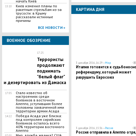
начать Киев
Киев изменил планы по
15:10
КАРТИНА ДНЯ
ракетным стрельбам из-за
трусости: в Крыму
рассказали истинные
причины
ВСЕ НОВОСТИ »
ВОЕННОЕ ОБОЗРЕНИЕ
17:25
Террористы
3 декабря 2016, 16:29 —
Мир
продолжают
Италия готовится к судьбоносн
поднимать
референдуму, который может
"белый флаг"
разрушить Евросоюз
и дезертировать из Дамаска
Стало известно об
17:05
настроениях среди
боевиков в восточном
Алеппо, уступившим более
половины захваченной ими
территории армии Асада
Победа Асада уже близка:
14:22
под контролем сирийских
боевиков осталось всего
40% территории восточного
3 декабря 2016, 15:36 —
Россия
Алеппо
Россия отправила в Алеппо отря
Мир, дружба, жвачка? США
07:05