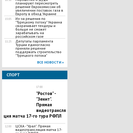
планируют пересмотреть
решение Еврокомиссии об
увеличении поставок газа в
Европу в обход Украине
Из-за решения по
15:05
"Турецкому потоку" Украина
сворачивает тендеры и
больше не сможет
зарабатывать на
российском газе
Депутаты парламента
11:25
Турции единогласно
приняли решение
поддержать строительство
"Турецкого потока"
ВСЕ НОВОСТИ »
СПОРТ
17:00
"Ростов" -
"Зенит".
Прямая
видеотрансля
ция матча 17-го тура РФПЛ
ЦСКА - "Урал". Прямая
12:00
видеотрансляция матча 17-