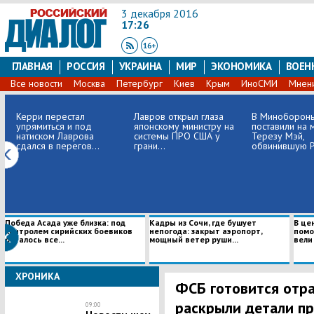
3 декабря 2016
17:26
ГЛАВНАЯ
РОССИЯ
УКРАИНА
МИР
ЭКОНОМИКА
ВОЕН
Все новости
Москва
Петербург
Киев
Крым
ИноСМИ
Мнен
Керри перестал
Лавров открыл глаза
В Миноборон
упрямиться и под
японскому министру на
поставили на 
натиском Лаврова
системы ПРО США у
Терезу Мэй,
сдался в перегов...
грани...
обвинившую Ро
Победа Асада уже близка: под
Кадры из Сочи, где бушует
В це
контролем сирийских боевиков
непогода: закрыт аэропорт,
помо
осталось все...
мощный ветер руши...
вели
ХРОНИКА
ФСБ готовится отра
раскрыли детали п
09:00