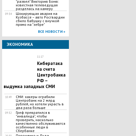
"развел" Викторию Боню:
известная телеведущая
разделась на камеру
Шокирующая авария на
09:34
Кузбассе – авто Росгвардии
сбило бабушку с внучкой
прямо на "зебре"
ВСЕ НОВОСТИ »
ЭКОНОМИКА
11:17
Кибератака
на счета
Центробанка
РФ –
выдумка западных СМИ
СМИ: хакеры ограбили
10:49
Центробанк на 2 млрд
рублей, но хотели украсть в
два раза больше
Греф превратился в
09:32
"инвалида", чтобы
проверить, насколько
качественно обслуживаются
особенные люди в
Сбербанке
​Порошенко и Дуда
20:30