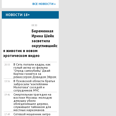
ВСЕ НОВОСТИ »
НОВОСТИ 18+
08:30
Беременная
Ирина Шейк
засветила
округлившийс
я животик в новом
эротическом видео
В Сеть попали кадры, как
20:55
голый актер из фильма
"Отряд самоубийц" Джай
Кортни гоняется за
режиссером Дэвидом Эйром
В Псковской области братья
13:56
забросали "коктейлями
Молотова" соседей и
сотрудников МЧС
Смертельная трагедия на
19:46
востоке Москвы: молодую
девушку убило
обледеневшее дерево,
служившее тайником для
местных наркоманов
Сетевой мошенник хитро
17:49