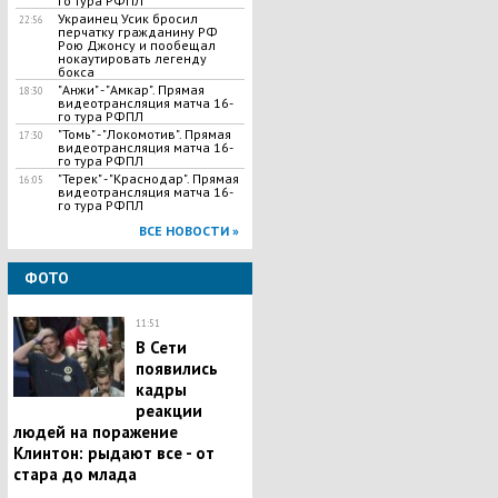
го тура РФПЛ
Украинец Усик бросил
22:56
перчатку гражданину РФ
Рою Джонсу и пообещал
нокаутировать легенду
бокса
"Анжи" - "Амкар". Прямая
18:30
видеотрансляция матча 16-
го тура РФПЛ
"Томь" - "Локомотив". Прямая
17:30
видеотрансляция матча 16-
го тура РФПЛ
"Терек" - "Краснодар". Прямая
16:05
видеотрансляция матча 16-
го тура РФПЛ
ВСЕ НОВОСТИ »
ФОТО
11:51
В Сети
появились
кадры
реакции
людей на поражение
Клинтон: рыдают все - от
стара до млада