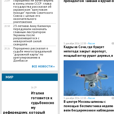
Порошенко не хочет верить
президентом Тайваня и вручил е
21:09
в конец эпохи СССР: глава
первый дипломатический проте
государства рассказал об
украинском “крестовом
походе” против Советского
Союза с целью его
окончательного
уничтожения
23-летнюю Анну Калинчук
20:58
передумали назначать
главным люстратором
Украины после
разразившегося с
невероятной силой
3 декабря 2016, 12:58 —
Россия
скандала
Кадры из Сочи, где бушует
Порошенко рассказал о
20:26
непогода: закрыт аэропорт,
судьбе многострадальной
"дорожной карты" по
мощный ветер рушит деревья, в
урегулированию в
горах лавиноопасно
Донбассе
ВСЕ НОВОСТИ »
МИР
16:29
Италия
готовится к
3 декабря 2016, 12:18 —
Россия
В центре Москвы шпионы с
судьбоносно
помощью беспилотника неделю
му
вели бесцеремонное наблюдение
референдуму, который