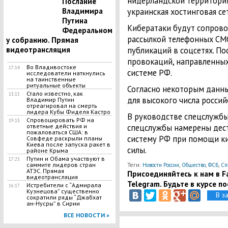
нидерландской территории
Послание
украинская хостинговая сет
Владимира
Путина
Кибератаки будут сопров
Федеральном
рассылкой телефонных СМС
у собранию. Прямая
публикаций в соцсетях. По
видеотрансляция
провокаций, направленных
Во Владивостоке
17:14
системе РФ.
исследователи наткнулись
на таинственные
ритуальные объекты
Согласно некоторым данны
Стало известно, как
13:15
для высокого числа россий
Владимир Путин
отреагировал на смерть
лидера Кубы Фиделя Кастро
В руководстве спецслужбы
Спровоцировать РФ на
19:13
спецслужбы намерены дес
ответные действия и
пожаловаться США: в
систему РФ при помощи ки
Совфеде раскрыли планы
Киева после запуска ракет в
силы.
районе Крыма
Путин и Обама участвуют в
17:25
Теги:
,
,
,
саммите лидеров стран
Новости России
Общество
ФСБ
Сп
АТЭС. Прямая
Присоединяйтесь к нам в Fa
видеотрансляция
Telegram. Будьте в курсе п
Истребители с “Адмирала
16:17
Кузнецова” существенно
В з
сократили ряды “Джабхат
ан-Нусры” в Сирии
ВСЕ НОВОСТИ »