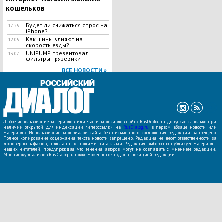
кошельков
Будет ли снижаться спрос на
17:25
iPhone?
Как шины влияют на
12:05
скорость езды?
UNIPUMP презентовал
13:07
фильтры-грязевики
ВСЕ НОВОСТИ »
Любое использование материалов или части материалов сайта RusDialog.ru допускается только при
наличии открытой для индексации гиперссылки на
RusDialog.ru
в первом абзаце новости или
материала. Использование материалов сайта без письменного соглашения редакции запрещено.
Полное копирование содержания текста новости запрещено. Редакция не несет ответственности за
достоверность фактов, присланных нашими читателями. Редакция выборочно публикует материалы
наших читателей, предупреждая, что мнения авторов могут не совпадать с мнением редакции.
Мнение журналистов RusDialog.ru также может не совпадать с позицией редакции.