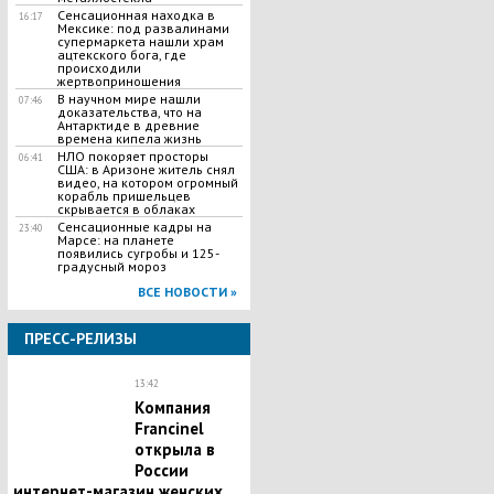
Сенсационная находка в
16:17
Мексике: под развалинами
супермаркета нашли храм
ацтекского бога, где
происходили
жертвоприношения
В научном мире нашли
07:46
доказательства, что на
Антарктиде в древние
времена кипела жизнь
НЛО покоряет просторы
06:41
США: в Аризоне житель снял
видео, на котором огромный
корабль пришельцев
скрывается в облаках
Сенсационные кадры на
23:40
Марсе: на планете
появились сугробы и 125-
градусный мороз
ВСЕ НОВОСТИ »
ПРЕСС-РЕЛИЗЫ
13:42
Компания
Francinel
открыла в
России
интернет-магазин женских