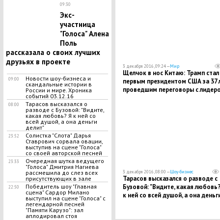
09:30
Экс-
участница
"Голоса" Алена
Поль
рассказала о своих лучших
друзьях в проекте
3 декабря 2016, 09:24 —
Мир
Щелчок в нос Китаю: Трамп стал
Новости шоу-бизнеса и
09:00
первым президентом США за 37 л
скандальные истории в
проведшим переговоры с лидер
России и мире. Хроника
событий 03.12.16
Тайваня
Тарасов высказался о
08:00
разводе с Бузовой: "Видите,
какая любовь? Я к ней со
всей душой, а она деньги
делит"
Солистка "Слота" Дарья
23:52
Ставрович сорвала овации,
выступив на сцене "Голоса"
со своей авторской песней
Очередная шутка ведущего
23:33
"Голоса" Дмитрия Нагиева
3 декабря 2016, 08:00 —
Шоу-бизнес
рассмешила до слез всех
Тарасов высказался о разводе с
присутствующих в зале
Бузовой: "Видите, какая любовь?
Победитель шоу "Главная
22:50
сцена" Сардор Милано
к ней со всей душой, а она деньг
выступил на сцене "Голоса" с
делит"
легендарной песней
"Памяти Карузо": зал
аплодировал стоя