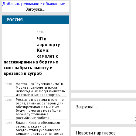
Добавить рекламное обьявление
Загрузка...
РОССИЯ
17:16
ЧП в
аэропорту
Коми:
самолет с
пассажирами на борту не
смог набрать высоту и
врезался в сугроб
Настоящая "русская зима" в
17:10
Москве: самолеты из-за
непогоды не могут вылететь
из столичных аэропортов
Россия отправила в Алеппо
15:36
отряд элитных саперов для
Загрузка...
обезвреживания мин: им
будут помогать новейшие
взрывоустойчивые
российские роботы
Власти Крыма обезопасят
15:32
своих граждан от
воздействия украинского
Новости партнеров
вещания, которое пытается